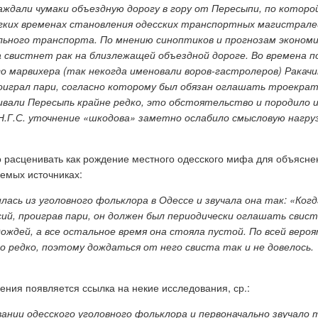
аждали чумаки объездную дорогу в гору от Пересыпи, по которо
легких временах становления одесских транспортных магистрал
ильного транспорта. По мнению синоптиков и прогнозам эконом
 свистнет рак на близлежащей объездной дороге. Во времена по
го марвихера (так некогда именовали воров-гастролеров) Ракачин
роиграл пари, согласно которому был обязан оглашать троекра
ливали Пересыпь крайне редко, это обстоятельство и породило 
.Н.Г.С. уточнение «шкодова» заметно ослабило смысловую нагру
расценивать как рождение местного одесского мифа для объясне
аемых источниках:
ась из уголовного фольклора в Одессе и звучала она так: «Ког
сий, проиграв пари, он должен был периодически оглашать свист
дождей, а все остальное время она стояла пустой. По всей веро
 редко, поэтому дождаться от него свиста так и не довелось.
дения появляется ссылка на некие исследования, ср.:
ании одесского уголовного фольклора и первоначально звучало т