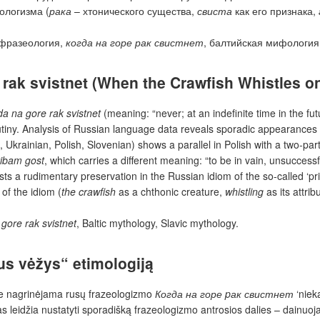
ологизма (
рака
– хтонического существа,
свиста
как его признака,
 фразеология,
когда на горе рак свистнет
, балтийская мифология
rak svistnet
(When the Crawfish Whistles on
a na gore rak svistnet
(meaning: “never; at an indefinite time in the fu
crutiny. Analysis of Russian language data reveals sporadic appearance
Ukrainian, Polish, Slovenian) shows a parallel in Polish with a two-part
 ribam gost
, which carries a different meaning: “to be in vain, unsuccessf
ests a rudimentary preservation in the Russian idiom of the so-called ‘
of the idiom (
the crawfish
as a chthonic creature,
whistling
as its attri
gore rak svistnet
,
Baltic mythology, Slavic mythology.
us vėžys“ etimologiją
je nagrinėjama rusų frazeologizmo
Когда на горе pак свистнет
‘niek
 leidžia nustatyti sporadišką frazeologizmo antrosios dalies – dainuojan