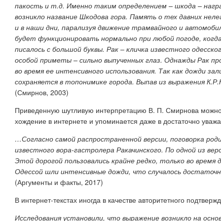
пакость и т.д. Именно таким определением – шкода – нагр
возникло название Шкодова гора. Память о тех давних не
и в наши дни, парализуя движение трамвайного и автомоб
будет функционировать нормально при любой погоде, когда
писалось с большой буквы. Рак
– кличка известного одесско
особой приметы – сильно выпученных глаз. Однажды Рак п
во время ее интенсивного использования. Так как дожди за
сохраняется в топонимике города. Выпав из выражения К.Р
(Смирнов, 2003)
Приведенную шутливую интерпретацию В. П. Смирнова можно 
хождение в интернете и упоминается даже в достаточно уваж
…Согласно самой распространенной версии, поговорка родил
известного вора-гастролера Ракачинского. По одной из вер
Этой дорогой пользовались крайне редко, только во время 
Одессой шли интенсивные дожди, что случалось достаточно
(Аргументы и факты, 2017)
В интернет-текстах иногда в качестве авторитетного подтверж
Исследования установили, что выражение возникло на основ