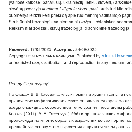
įvairiose kalbose (baltarusių, ukrainiečių, lenkų, slovėnų) atskleid
slovėnų posakyje
iti rakom žvižgat in ribam gost
, kuris turi kitą re
duomenys leidžia kelti prielaidą apie rudimentinį vadinamojo pagrin
Struktūriniai frazeologizmo elementai (
vėžys
– chtoniškas padara
Reikšminiai žodžiai:
slavų frazeologija, diachroninė frazeologija,
_______
Received:
17/08/2025.
Accepted:
24/09/2025
Copyright © 2025 Елена Коницкая. Published by
Vilnius Universi
unrestricted use, distribution, and reproduction in any medium, pr
_______
Петру Стрельцову
1
По словам В. В. Касевича,
«язык помнит и хранит тайны, в не
архаических
мифологических сюжетов
, являются фразеологи
всегда очевидна с современной точке зрения, посвящены раб
Ковал
я (2011)
, A.
E. Оксенчук
(
1996
)
и др., показавших мифоло
происхождени
е многих образных выражений до сих пор не по
древнейш
ую
основ
у
этого
выражения
с привлечением
данных 