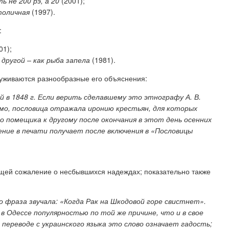
ь не 200 рэ, а 20
(2001);
толичная
(1997).
:
01);
 другой – как рыба запела
(1981).
руживаются
разнообразные его объяснения:
 в 1848 г. Если верить сделавшему это этнографу А. В.
мо, пословица отражала иронию крестьян, для которых
о помещика к другому после окончания в этот день осенних
ение в печати получает после включения в «Пословицы
щей сожаление о несбывшихся надеждах;
показательно также
 фраза звучала: «Когда Рак на Шкодовой горе свистнет».
 Одессе популярностью по той же причине, что и в свое
переводе с украинского языка это слово означает гадость;