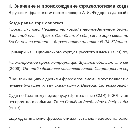
1. Значение и происхождение фразеологизма
когд
В русском фразеологическом словаре
А. И.
Федорова данный 
Когда рак на горе свистнет
.
Прост. Экспрес. Неизвестно когда; в неопределённом буду
дашь небось… – Дудки, Оглоблин. Когда рак на горе свист
Когда рак свистнет! – дерзко ответил инвалид (М. Юдалев
Примеры из Национального корпуса русского языка (НКРЯ) п
На экстренной пресс-конференции Шувалов объявил, что ск
(2006);
От тебя дождесся ласкового слова. Скорее рак на 
В контаминациях с другими фразеологизмами могут появлять
лучшее будущее:
Я вам скажу прямо, Валерий Валерьянович:
Судя по Газетному подкорпусу (Центральные СМИ) НКРЯ, у а
невероятного события:
То ли белый медведь сдох в
дебрях Ама
(2013).
Еще одно значение фразеологизма, устанавливаемое на осн