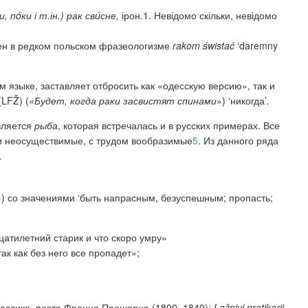
и, пó
ки і т.ін.) рак св
ú
сне,
ірон.1. Невідомо скільки, невідомо
ен
в редком польском фразеологизме
rakom świstać
‘daremny
 языке, заставляет отбросить как «одесскую версию», так и
(LFŽ) («
Будет, когда раки засвистят спинами
») ‘никогда’.
вляется
рыба
, которая встречалась и в русских примерах. Все
ки неосуществимые, с трудом вообразимые
5
. Из данного ряда
.
») со значениями ‘быть напрасным, безуспешным; пропасть;
дцатилетний старик и что скоро умру»
ак как без него все пропадет»;
классика, поэта Франце Прешерна (1800–1849):
Lažnivi pratikarji,