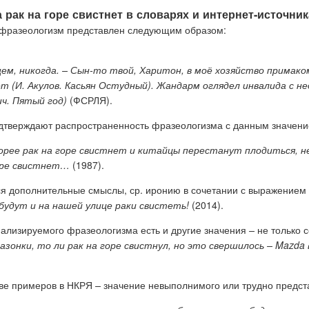
а рак на горе
свистнет
в словарях и интернет-источник
фразеологизм представлен следующим образом:
щем, никогда. – Сын-то твой, Харитон, в моё хозяйство примак
нет (И. Акулов. Касьян Остудный). Жандарм оглядел инвалида с
ич. Пятый год)
(ФСРЛЯ).
одтверждают распространенность фразеологизма с данным значени
орее рак на горе свистнет и китайцы перестанут плодиться, не
горе свистнет…
(1987).
ся дополнительные смыслы, ср. иронию в сочетании с выражением
 будут и на нашей улице раки свистеть!
(
2014).
нализируемого фразеологизма есть и другие значения
–
не только 
зонки, то ли рак на горе свистнул, но это
свершилось – Mazda 
ове примеров в НКРЯ
–
значение невыполнимого или трудно предст