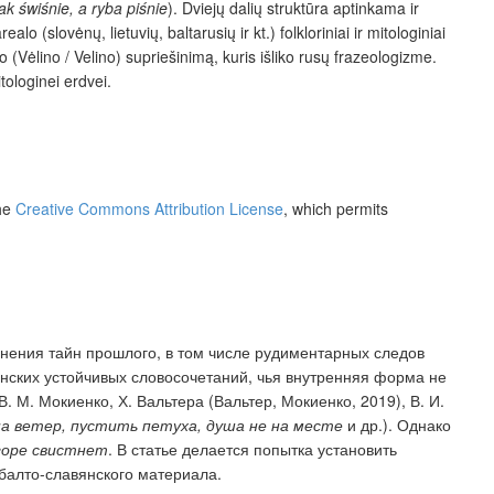
rak świśnie, a ryba piśnie
). Dviejų dalių struktūra aptinkama ir
alo (slovėnų, lietuvių, baltarusių ir kt.) folkloriniai ir mitologiniai
(Vėlino / Velino) supriešinimą, kuris išliko rusų frazeologizme.
itologinei erdvei.
the
Creative Commons Attribution License
, which permits
ения тайн прошлого, в том числе рудиментарных следов
нских устойчивых словосочетаний, чья внутренняя форма не
В. М. Мокиенко, Х. Вальтера (Вальтер, Мокиенко, 2019)
,
В. И.
на ветер,
пустить петуха
,
душа не на месте
и др.).
Однако
 горе свистнет
. В статье делается попытка
установить
балто-славянск
ого
материал
а
.