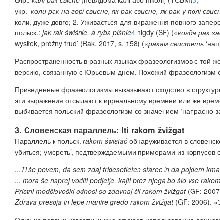
б
лр.:
калі рак свісне
(невядома калі або ніколі) (ТСБМ)
3
;
укр.:
коли рак на горі свисне, як рак свисне, як рак у полі свис
коли, дуже довго; 2. Уживається для вираження повного запере
польск.:
jak rak świśnie, a ryba
piśnie
4
nigdy (SF) («
когда рак з
wysiłek,
próżny trud’ (Rak, 2017, s. 158) («
ракам свистеть
‘нап
Распространенность в разных языках фразеологизмов с той же 
версию, связанную с Юрьевым днем. Похожий фразеологизм о
Приведенные фразеологизмы выказывают сходство в структу
эти выражения отсылают к ирреальному времени или же врем
выбивается польский фразеологизм со значением ‘напрасно з
3. Словенская параллель:
Iti rakom žvižgat
Параллель к польск.
rakom
świstać
обнаруживается в словенск
убиться; умереть’, подтверждаемыми примерами из корпусов с
...Ti še povem, da sem zdaj tridesetleten starec in da pojdem kma
... mora še naprej voditi podjetje, kajti brez njega bo šlo vse rako
Pristni medčloveški odnosi
so zdavnaj šli rakom žvižgat
(GF: 2007
Zdrava presoja in lepe manire gredo rakom žvižgat
(GF: 2006). «
Один из первых известных мне случаев использования данног