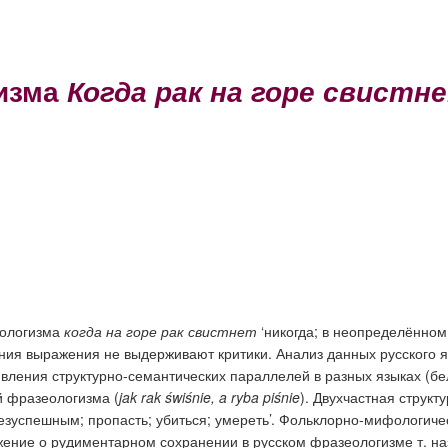
гизма
Когда рак на горе свистн
еологизма
когда на горе рак свистнет
‘никогда; в неопределённо
я выражения не выдерживают критики. Анализ данных русского яз
явления структурно-семантических параллелей в разных языках (бе
й фразеологизма (
jak
rak
ś
wi
ś
nie
,
a
ryba
pi
ś
nie
). Двухчастная струк
зуспешным; пропасть; убиться; умереть’. Фольклорно-мифологичес
ожение о рудиментарном сохранении в русском фразеологизме т. на