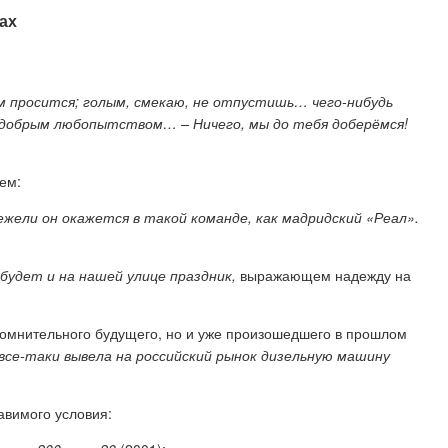
ах
ом просится; голым, смекаю, не отпустишь… чего-нибудь
 недобрым любопытством… – Ничего, мы до тебя доберёмся!
ем:
жели он окажется в такой команде, как мадридский «Реал».
будет и на нашей улице праздник,
выражающем надежду на
сомнительного будущего, но и уже произошедшего в прошлом
все-таки вывела на российский рынок дизельную
машину
авимого условия: