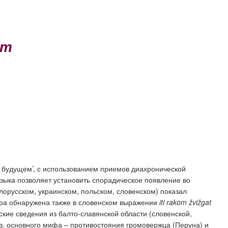
ет
м будущем’, с использованием приемов диахронической
ыка позволяет установить спорадическое появление во
лорусском, украинском, польском, словенском) показал
тура обнаружена также в словенском выражении
iti
rakom
ž
vi
ž
gat
кие сведения из балто-славянской области (словенской,
з. основного мифа – противостояния громовержца (Перуна) и