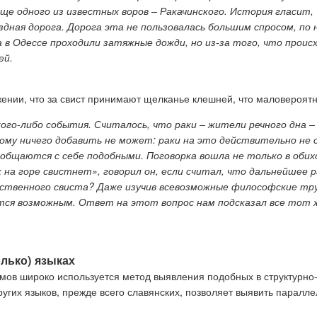
вище одного из известных воров – Ракачинского. История гласит
дная дорога. Дорога эта не пользовалась большим спросом, по 
 в Одессе проходили затяжные дожди, но из-за того, что происх
ей.
нии, что за свист принимают щелканье клешней, что маловероятно
ого-либо события. Считалось, что раки – жители речного дна –
тому ничего добавить не может: раки на это действительно не
общаются с себе подобными. Поговорка вошла не только в обих
ак на горе свистнет», говорил он, если считал, что дальнейше
жественного свиста? Даже изучив всевозможные философские тру
ся возможным. Ответ на этот вопрос нам подсказал все тот ж
олько) языках
ов широко используется метод выявления подобных в структурно
угих языков, прежде всего славянских, позволяет выявить паралле