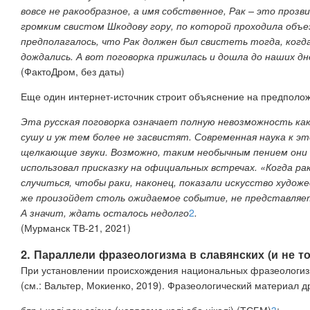
вовсе не ракообразное, а имя собственное, Рак – это проз
громким свистом Шкодову гору, по которой проходила объез
предполагалось, что Рак должен был свистеть тогда, когда
дождались. А вот поговорка прижилась и дошла до наших дн
(ФактоДром, без даты)
Еще один интернет-источник строит объяснение на предположе
Эта русская поговорка означает полную невозможность как
сушу и уж тем более не засвистят. Современная наука к э
щелкающие звуки. Возможно, таким необычным пением они 
использовал присказку на официальных встречах. «Когда р
случиться, чтобы раки, наконец, показали искусство худо
же произойдет столь ожидаемое событие, не представляет
А значит, ждать осталось недолго
2
.
(Мурманск ТВ-21, 2021)
2. Параллели фразеологизма в славянских (и не т
При установлении происхождения национальных фразеологизм
(см.:
Вальтер, Мокиенко, 2019). Фразеологический материал др