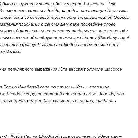
й были вынуждены вести обозы в период муссонов. Так
ей сохраняют сильные дожди, изредка заливающие Пересыпь
истов, одна из основных транспортных магистралей Одессы
явления присказки о свистящем раке последнее слово
ского, данная ему не столько из-за фамилии, как по поводу
тным свистом объездную пересыпскую дорогу (Шкодову гору)
известную фразу. Название «Шкодова гора» по сию пору
зку фразы.
ния популярного выражения. Эта версия получила широкое
да Рак на Шкодовой горе свистнет». Рак – прозвище
ом Шкодову гору, по которой проходила объездная дорога.
ятности, Рак должен был свистеть в те дни, когда над
ак: «Когда Рак на Шкодовой горе свистнет». Здесь рак –