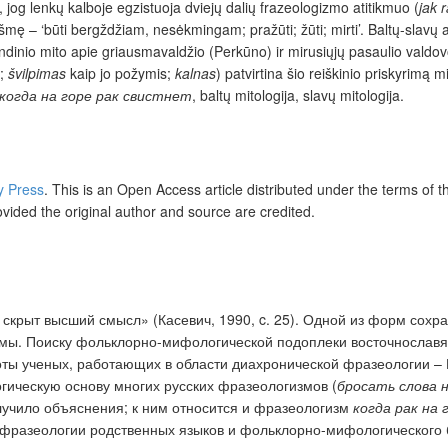
ė, jog lenkų kalboje egzistuoja dviejų dalių frazeologizmo atitikmuo (
jak 
ikšmę – ‘būti bergždžiam, nesėkmingam; pražūti; žūti; mirti’. Baltų-slavų are
dinio mito apie griausmavaldžio (Perkūno) ir mirusiųjų pasaulio valdovo 
s;
švilpimas
kaip jo požymis;
kalnas
) patvirtina šio reiškinio priskyrimą m
когда на горе рак свистнет
, baltų mitologija, slavų mitologija.
ty Press
.
This is an Open Access article distributed under the terms of 
ovided the original author and source are credited.
м скрыт высший смысл»
(Касевич,
1990,
c
.
25
)
.
Одной из форм сохран
змы
. Поиску фольклорно-мифологической подоплеки восточнославя
оты ученых, работающих в области диахронической фразеологии
–
гическую основу многих русских фразеологизмов (
бросать слова 
лучило объяснения; к ним относится и фразеологизм
когда рак на
фразеологии
родственных
языков
и
фольклорно-мифологическ
ого