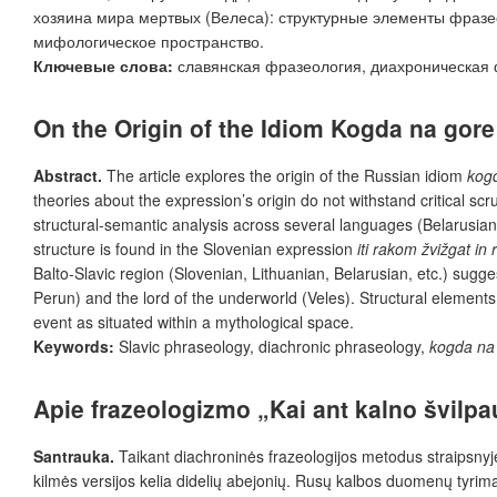
хозяина мира мертвых (Велеса): структурные элементы фразе
мифологическое пространство.
Ключевые слова:
славянская фразеология, диахроническая
On the Origin of the Idiom
Kogda na gore 
Abstract.
The article explores the origin of the Russian idiom
kogd
theories about the expression’s origin do not withstand critical s
structural-semantic analysis across several languages (Belarusian, 
structure is found in the Slovenian expression
iti rakom žvižgat in
Balto-Slavic region (Slovenian, Lithuanian, Belarusian, etc.) sugg
Perun) and the lord of the underworld (Veles). Structural elements 
event as situated within a mythological space.
Keywords:
Slavic phraseology, diachronic phraseology,
kogda na 
Apie frazeologizmo „Kai ant kalno švilpa
Santrauka
.
Taikant diachroninės frazeologijos metodus straipsny
kilmės versijos kelia didelių abejonių. Rusų kalbos duomenų tyrimas