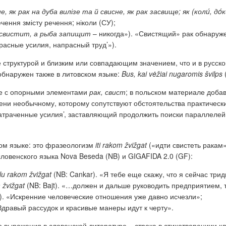
не, як рак на дуба вилізе та й свисне, як рак засвище; як (кол
ú
, дóк
чення змісту речення; ніколи (СУ);
асвистит, а рыба запищит
– никогда»). «Свистящий» рак обнаруж
расные усилия, напрасный труд’»).
структурой и близким или совпадающим значением, что и в русском
бнаружен также в литовском языке:
Bus, kai vėžiai nugaromis švilps
ре с опорными элементами
рак, свист
; в польском материале доба
ени необычному, которому сопутствуют обстоятельства практичес
атраченные усилия’, заставляющий продолжить поиски параллелей
ом языке: это фразеологизм
iti rakom žvižgat
(«идти свистеть ракам
ловенского языка Nova Beseda (NB) и GIGAFIDA 2.0 (GF):
lu rakom žvižgat
(NB: Cankar). «Я тебе еще скажу, что я сейчас три
m žvižgat
(NB: Bajt). «…должен и дальше руководить предприятием, т
). «Искренние человеческие отношения
уже давно исчезли»;
Здравый рассудок и красивые манеры идут к черту».
о выражения в словенской литературе – строка в стихотворениии 