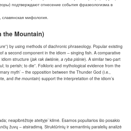
горы
) подтверждают отнесение события фразеологизма в
, славянская мифология.
 the Mountain)
ture”) by using methods of diachronic phraseology. Popular existing
s of a second component in the idiom – singing fish. A comparative
 idiom structure (
jak rak świśnie, a ryba piśnie
). A similar two-part
ul; to perish; to die”. Folkloric and mythological evidence from the
primary myth’ – the opposition between the Thunder God (i.e.,
bute, and
the mountain
) support the interpretation of the idiom’s
ada; neapibrėžtoje ateityje’ kilmė. Esamos populiarios šio posakio
čių žuvų – atsiradimą. Struktūrinių ir semantinių paralelių analizė