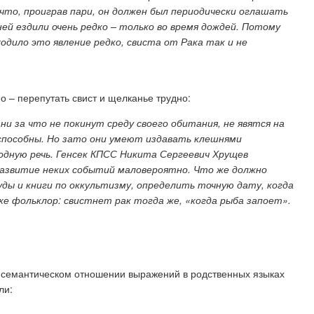
, что, проиграв пари, он должен был периодически оглашать
ней ездили очень редко – только во время дождей. Потому
одило это явление редко, свиста от Рака так и не
 – перепутать свист и щелканье трудно:
ни за что не покинут среду своего обитания, не явятся на
 способны. Но зато они умеют издавать клешнями
одную речь. Генсек КПСС Никита Сергеевич Хрущев
е развитие неких событий маловероятно. Что же должно
ды и книги по оккультизму, определить точную дату, когда
е фольклор: свистнет рак тогда же, «когда рыба запоет».
-семантическом отношении выражений в родственных языках
ли: