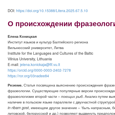
DOI:
https://doi.org/10.15388/Litera.2025.67.5.10
О происхождении фразеоло
Елена Коницкая
Институт языков и культур Балтийского региона
Вильнюсский университет, Литва
Institute for the Languages and Cultures of the Baltic
Vilnius University, Lithuania
E-mail:
jelena.konickaja@flf.vu.lt
https://orcid.org/0000-0003-2402-7278
https://ror.org/03nadee84
Резюме.
Статья посвящена выяснению происхождения фраз
фразеологии. Существующие популярные версии происхождени
фразеологизме второй части –
поющих рыб
. Анализ путем вы
наличие в польском языке параллели с двухчастной структуро
in
ribam gost
,
имеющем другое значение – ‘быть напрасным, бе
литовской, белорусской и др.) позволяют выдвинуть предпол