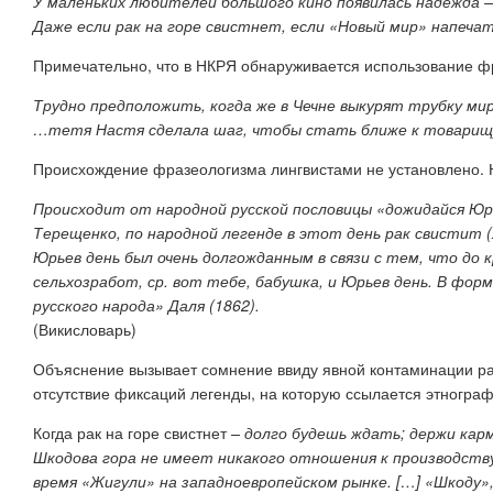
У маленьких любителей большого кино появилась надежда – 
Даже если рак на горе свистнет, если «Новый мир» напеча
Примечательно, что в НКРЯ обнаруживается использование ф
Трудно предположить, когда же в Чечне выкурят трубку мир
…
тетя Настя сделала шаг, чтобы стать ближе к товарищу Д
Происхождение фразеологизма лингвистами не установлено. 
Происходит от народной русской пословицы «дожидайся Юрь
Терещенко, по народной легенде в этот день рак свистит 
Юрьев день был очень долгожданным в связи с тем, что до 
сельхозработ, ср. вот тебе, бабушка, и Юрьев день. В фор
русского народа» Даля (1862).
(Викисловарь)
Объяснение вызывает сомнение ввиду явной контаминации р
отсутствие фиксаций легенды, на которую ссылается этнограф
Когда рак на горе свистнет
– долго будешь ждать; держи карм
Шкодова гора не имеет никакого отношения к производству
время «Жигули» на западноевропейском рынке. […] «Шкоду»,