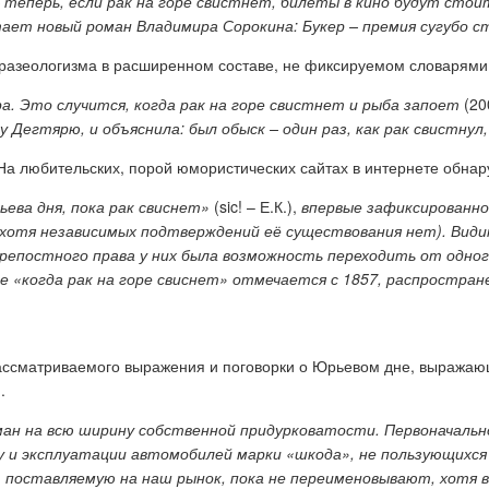
теперь, если рак на горе свистнет, билеты в кино будут стоит
тает новый роман Владимира Сорокина: Букер – премия сугубо с
разеологизма в расширенном составе, не фиксируемом словарями
а. Это случится, когда рак на горе свистнет и рыба запоет
(20
егтярю, и объяснила: был обыск – один раз, как рак свистнул,
На любительских, порой юмористических сайтах в интернете обна
ева дня, пока рак свиснет»
(sic! – Е.К.),
впервые зафиксированной
(хотя независимых подтверждений её существования нет). Види
крепостного права у них была возможность переходить от одног
ме «когда рак на горе свиснет» отмечается с 1857, распростран
ассматриваемого выражения и поговорки о Юрьевом дне, выражаю
.
ан на всю ширину собственной придурковатости. Первоначально
 и эксплуатации автомобилей марки «шкода», не пользующихся в
 поставляемую на наш рынок, пока не переименовывают, хотя в 