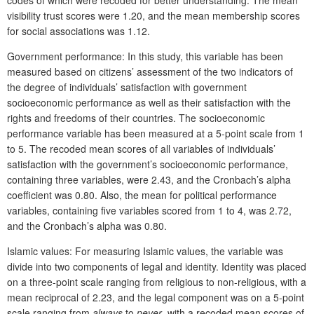
codes of which were recoded for better understanding. The mean
visibility trust scores were 1.20, and the mean membership scores
for social associations was 1.12.
Government performance: In this study, this variable has been
measured based on citizens’ assessment of the two indicators of
the degree of individuals’ satisfaction with government
socioeconomic performance as well as their satisfaction with the
rights and freedoms of their countries. The socioeconomic
performance variable has been measured at a 5-point scale from 1
to 5. The recoded mean scores of all variables of individuals’
satisfaction with the government’s socioeconomic performance,
containing three variables, were 2.43, and the Cronbach’s alpha
coefficient was 0.80. Also, the mean for political performance
variables, containing five variables scored from 1 to 4, was 2.72,
and the Cronbach’s alpha was 0.80.
Islamic values: For measuring Islamic values, the variable was
divide into two components of legal and identity. Identity was placed
on a three-point scale ranging from religious to non-religious, with a
mean reciprocal of 2.23, and the legal component was on a 5-point
scale ranging from
always
to
never
, with a recoded mean scores of