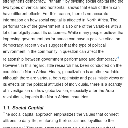
strengthens democracy, Putnam,
by dividing social capital into the
two types of vertical and horizontal, shows that each of them can
have different effects. For this reason, there is no accurate
information on how social capital is affected in North Africa. The
performance of the government is also one of the variables with a
lot of ambiguity about its outcomes. While many people believe that
improving government performance can have a positive effect on
democracy, recent views suggest that the type of political
environment in the community in question can affect the
6
relationship between government performance and democracy.
However, in this regard, little research has been conducted on the
countries in North Africa. Finally, globalization is another variable;
although there are various, both optimistic and pessimistic views on
its effects on the political attitudes of individuals, there is a scarcity
of investigation on how globalization, especially after the Arab
revolutions, impacts the North African countries.
1.1. Social Capital
The social capital approach emphasizes the values that connect
citizens to daily life, reinforcing their social and loyalties to the
7
community.
This view originates from an old American school