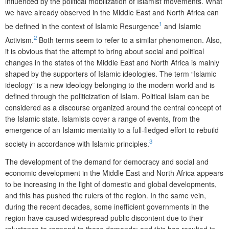
influenced by the political mobilization of Islamist movements. What
we have already observed in the Middle East and North Africa can
1
be defined in the context of Islamic Resurgence
and Islamic
2
Activism.
Both terms seem to refer to a similar phenomenon. Also,
it is obvious that the attempt to bring about social and political
changes in the states of the Middle East and North Africa is mainly
shaped by the supporters of Islamic ideologies. The term “Islamic
ideology” is a new ideology belonging to the modern world and is
defined through the politicization of Islam. Political Islam can be
considered as a discourse organized around the central concept of
the Islamic state. Islamists cover a range of events, from the
emergence of an Islamic mentality to a full-fledged effort to rebuild
3
society in accordance with Islamic principles.
The development of the demand for democracy and social and
economic development in the Middle East and North Africa appears
to be increasing in the light of domestic and global developments,
and this has pushed the rulers of the region. In the same vein,
during the recent decades, some inefficient governments in the
region have caused widespread public discontent due to their