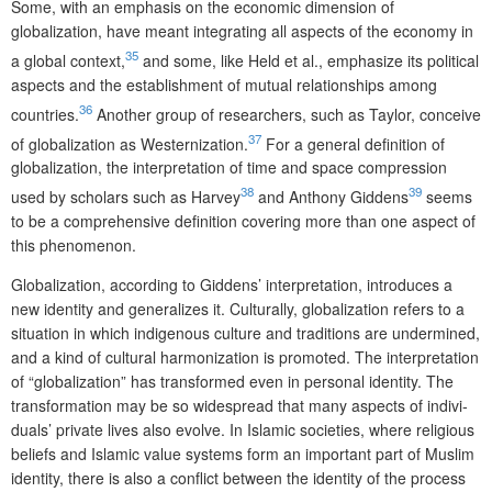
Some, with an emphasis on the economic dimension of
globalization, have meant integrating all aspects of the economy in
35
a global context,
and some, like Held et al., emphasize its political
aspects and the establishment of mutual relationships among
36
countries.
Another group of researchers, such as Taylor, conceive
37
of globalization as Westernization.
For a general definition of
globalization, the interpretation of time and space compression
38
39
used by scholars such as Harvey
and Anthony Giddens
seems
to be a comprehensive definition covering more than one aspect of
this phenomenon.
Globalization, according to Giddens’ interpretation, introduces a
new identity and generalizes it. Culturally, globalization refers to a
situation in which indigenous culture and traditions are undermined,
and a kind of cultural harmonization is promoted. The interpretation
of “globalization” has transformed even in personal identity. The
transformation may be so widespread that many aspects of indivi­
duals’ private lives also evolve. In Islamic societies, where religious
beliefs and Islamic value systems form an important part of Muslim
identity, there is also a conflict between the identity of the process