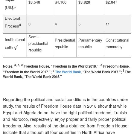
$3,548
$4,160
$3,828
$2,847
c
(US$)
Electoral
3
4
5
11
d
Process
Semi-
Institutional
Presidential
Parliamentary
Constitutional
presidential
e
republic
republic
monarchy
setting
republic
a, b, c
d
Notes:
Freedom House, “Freedom in the World 2018.”;
Freedom House,
e
f
“Freedom in the World 2017.”;
The World Bank,
“The World Bank 2017.”;
The
World Bank, “The World Bank 2015.”
Regarding the political and social conditions in the countries under
study, the results of Freedom House data in 2018 show that while
Egypt and Algeria do not have the right political freedoms, Tunisia
and Morocco, respectively, enjoy proper and fairly proper political
freedoms. Also, results of the data obtained from Freedom House
indicate that although all four countries in North Africa have