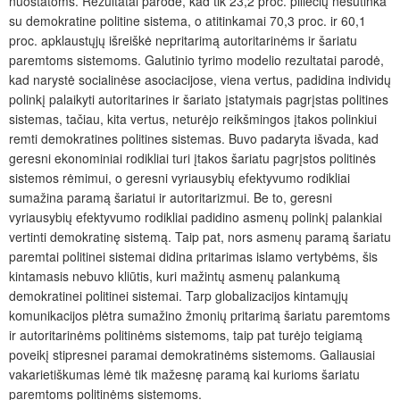
nuostatoms. Rezultatai parodė, kad tik 23,2 proc. piliečių nesutinka
su demokratine politine sistema, o atitinkamai 70,3 proc. ir 60,1
proc. apklaustųjų išreiškė nepritarimą autoritarinėms ir šariatu
paremtoms sistemoms. Galutinio tyrimo modelio rezultatai parodė,
kad narystė socialinėse asociacijose, viena vertus, padidina individų
polinkį palaikyti autoritarines ir šariato įstatymais pagrįstas politines
sistemas, tačiau, kita vertus, neturėjo reikšmingos įtakos polinkiui
remti demokratines politines sistemas. Buvo padaryta išvada, kad
geresni ekonominiai rodikliai turi įtakos šariatu pagrįstos politinės
sistemos rėmimui, o geresni vyriausybių efektyvumo rodikliai
sumažina paramą šariatui ir autoritarizmui. Be to, geresni
vyriausybių efektyvumo rodikliai padidino asmenų polinkį palankiai
vertinti demokratinę sistemą. Taip pat, nors asmenų paramą šariatu
paremtai politinei sistemai didina pritarimas islamo vertybėms, šis
kintamasis nebuvo kliūtis, kuri mažintų asmenų palankumą
demokratinei politinei sistemai. Tarp globalizacijos kintamųjų
komunikacijos plėtra sumažino žmonių pritarimą šariatu paremtoms
ir autoritarinėms politinėms sistemoms, taip pat turėjo teigiamą
poveikį stipresnei paramai demokratinėms sistemoms. Galiausiai
vakarietiškumas lėmė tik mažesnę paramą kai kurioms šariatu
paremtoms politinėms sistemoms.