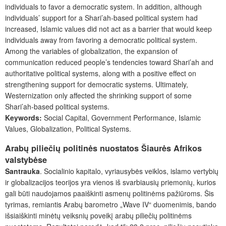
individuals to favor a democratic system. In addition, although
individuals’ support for a Shari’ah-based political system had
increased, Islamic values did not act as a barrier that would keep
individuals away from favoring a democratic political system.
Among the variables of globalization, the expansion of
communication reduced people’s tendencies toward Shari’ah and
authoritative political systems, along with a positive effect on
strengthening support for democratic systems. Ultimately,
Westernization only affected the shrinking support of some
Shari’ah-based political systems.
Keywords:
Social Capital, Government Performance, Islamic
Values, Globalization, Political Systems.
Arabų piliečių politinės nuostatos Šiaurės Afrikos
valstybėse
Santrauka
. Socialinio kapitalo, vyriausybės veiklos, islamo vertybių
ir globalizacijos teorijos yra vienos iš svarbiausių priemonių, kurios
gali būti naudojamos paaiškinti asmenų politinėms pažiūroms. Šis
tyrimas, remiantis Arabų barometro „Wave IV“ duomenimis, bando
išsiaiškinti minėtų veiksnių poveikį arabų piliečių politinėms