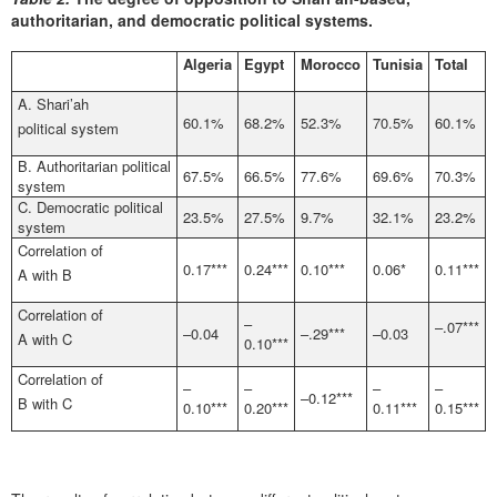
authoritarian, and democratic political systems.
Algeria
Egypt
Morocco
Tunisia
Total
A. Shari’ah
60.1%
68.2%
52.3%
70.5%
60.1%
political system
B. Authoritarian political
67.5%
66.5%
77.6%
69.6%
70.3%
system
C. Democratic political
23.5%
27.5%
9.7%
32.1%
23.2%
system
Correlation of
0.17***
0.24***
0.10***
0.06*
0.11***
A with B
Correlation of
–
–.07***
–0.04
–.29***
–0.03
A with C
0.10***
Correlation of
–
–
–
–
–0.12***
B with C
0.10***
0.20***
0.11***
0.15***