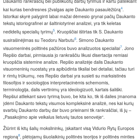
Daukanto rankraščių bei publikuotų darbų tyrimus ir kartu pateikiant
4
kai kurias bendresnes įžvalgas apie Daukanto pasaulėžiūrą
.
Istorikai skyrė palyginti labai mažai dėmesio grynai pačių Daukanto
tekstų istoriografinei ar šaltiniotyrinei analizei, yra tik keletas
5
nedidelių specialių tyrimų
. Kruopščiai ištirtas tik S. Daukanto
6
susirašinėjimas su Teodoru Narbutu
. Simono Daukanto
7
visuomeninės politinės pažiūros buvo analizuotos specialiai
. Jono
Repšio darbai, pirmiausia jo rankraščiu likusi disertacija remiasi
kruopščia sistemine analize. Repšio analizėje dalis Daukanto
visuomeninių nuostatų yra apibūdinta tiksliai bei detaliai, tačiau turi
ir rimtų trūkumų, nes Repšio darbai yra susieti su marksistinės
filosofijos ir sociologijos interpretacinėmis schemomis,
terminologija, dalis vertinimų yra ideologizuoti, kartais šališki.
Repšiui atliekant savo tyrimą buvo, be kita ko, tik iš dalies įmanoma
įdėmi Daukanto tekstų visumos kompleksinė analizė, nes kai kurių
svarbių Daukanto darbų dar buvo prieinami tik rankraščiai, iš jų –
„Pasakojimo apie veikalus lietuvių tautos senovėje“.
Žiūrint iš kitų šalių mokslininkų, įskaitant visą Vidurio Rytų Europos
8
regioną
, plėtojamų šiuolaikinių politinės teorijos ir politinės minties