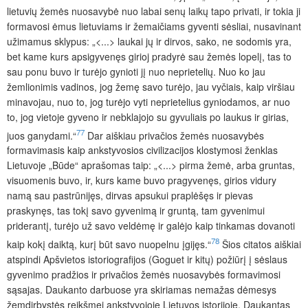
lietuvių žemės nuosavybė nuo labai senų laikų tapo privati, ir tokia ji
formavosi ėmus lietuviams ir žemaičiams gyventi sėsliai, nusavinant
užimamus sklypus: „<...> laukai jų ir dirvos, sako, ne sodomis yra,
bet kame kurs apsigyvenęs girioj pradyrė sau žemės lopelį, tas to
sau ponu buvo ir turėjo gynioti jį nuo neprietelių. Nuo ko jau
žemlionimis vadinos, jog žemę savo turėjo, jau vyčiais, kaip viršiau
minavojau, nuo to, jog turėjo vyti neprietelius gyniodamos, ar nuo
to, jog vietoje gyveno ir nebklajojo su gyvuliais po laukus ir girias,
77
juos ganydami.“
Dar aiškiau privačios žemės nuosavybės
formavimasis kaip ankstyvosios civilizacijos klostymosi ženklas
Lietuvoje „Būde“ aprašomas taip: „<...> pirma žemė, arba gruntas,
visuomenis buvo, ir, kurs kame buvo pragyvenęs, girios vidury
namą sau pastrūnijęs, dirvas apsukui praplėšęs ir pievas
praskynęs, tas tokį savo gyvenimą ir gruntą, tam gyvenimui
priderantį, turėjo už savo veldėmę ir galėjo kaip tinkamas dovanoti
78
kaip kokį daiktą, kurį būt savo nuopelnu įgijęs.“
Šios citatos aiškiai
atspindi Apšvietos istoriografijos (Goguet ir kitų) požiūrį į sėslaus
gyvenimo pradžios ir privačios žemės nuosavybės formavimosi
sąsajas. Daukanto darbuose yra skiriamas nemažas dėmesys
žemdirbystės reikšmei ankstyvojoje Lietuvos istorijoje. Daukantas