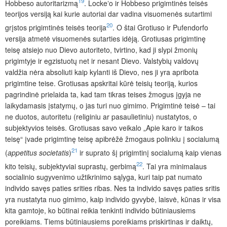
19
Hobbeso autoritarizmą
. Lockeʼo ir Hobbeso prigimtinės teisės
teorijos versiją kai kurie autoriai dar vadina visuomenės sutartimi
20
grįstos prigimtinės teisės teorija
. O štai Grotiuso ir Pufendorfo
versija atmetė visuomenės sutarties idėją. Grotiusas prigimtinę
teisę atsiejo nuo Dievo autoriteto, tvirtino, kad ji slypi žmonių
prigimtyje ir egzistuotų net ir nesant Dievo. Valstybių valdovų
valdžia nėra absoliuti kaip kylanti iš Dievo, nes ji yra apribota
prigimtine teise. Grotiusas apskritai kūrė teisių teoriją, kurios
pagrindinė prielaida ta, kad tam tikras teises žmogus įgyja ne
laikydamasis įstatymų, o jas turi nuo gimimo. Prigimtinė teisė – tai
ne duotos, autoritetu (religiniu ar pasaulietiniu) nustatytos, o
subjektyvios teisės. Grotiusas savo veikalo „Apie karo ir taikos
teisę“ įvade prigimtinę teisę apibrėžė žmogaus polinkiu į socialumą
21
(
appetitus societatis
)
ir suprato šį prigimtinį socialumą kaip vienas
22
kito teisių, subjektyviai suprastų, gerbimą
. Tai yra minimalaus
socialinio sugyvenimo užtikrinimo sąlyga, kuri taip pat numato
individo savęs paties srities ribas. Nes ta individo savęs paties sritis
yra nustatyta nuo gimimo, kaip individo gyvybė, laisvė, kūnas ir visa
kita gamtoje, ko būtinai reikia tenkinti individo būtiniausiems
poreikiams. Tiems būtiniausiems poreikiams priskirtinas ir daiktų,