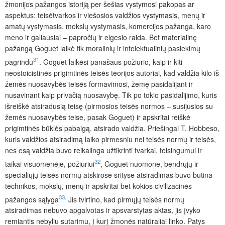
žmonijos pažangos istoriją per šešias vystymosi pakopas ar
aspektus: teisėtvarkos ir viešosios valdžios vystymasis, menų ir
amatų vystymasis, mokslų vystymasis, komercijos pažanga, karo
meno ir galiausiai – papročių ir elgesio raida. Bet materialinę
pažangą Goguet laikė tik moralinių ir intelektualinių pasiekimų
31
pagrindu
. Goguet laikėsi panašaus požiūrio, kaip ir kiti
neostoicistinės prigimtinės teisės teorijos autoriai, kad valdžia kilo iš
žemės nuosavybės teisės formavimosi, žemę pasidalijant ir
nusavinant kaip privačią nuosavybę. Tik po tokio pasidalijimo, kuris
išreiškė atsiradusią teisę (pirmosios teisės normos – susijusios su
žemės nuosavybės teise, pasak Goguet) ir apskritai reiškė
prigimtinės būklės pabaigą, atsirado valdžia. Priešingai T. Hobbeso,
kuris valdžios atsiradimą laiko pirmesniu nei teisės normų ir teisės,
nes esą valdžia buvo reikalinga užtikrinti tvarkai, teisingumui ir
32
taikai visuomenėje, požiūriui
, Goguet nuomone, bendrųjų ir
specialiųjų teisės normų atskirose srityse atsiradimas buvo būtina
technikos, mokslų, menų ir apskritai bet kokios civilizacinės
33
.
pažangos sąlyga
Jis tvirtino, kad pirmųjų teisės normų
atsiradimas nebuvo apgalvotas ir apsvarstytas aktas, jis įvyko
remiantis nebyliu sutarimu, į kurį žmonės natūraliai linko. Patys