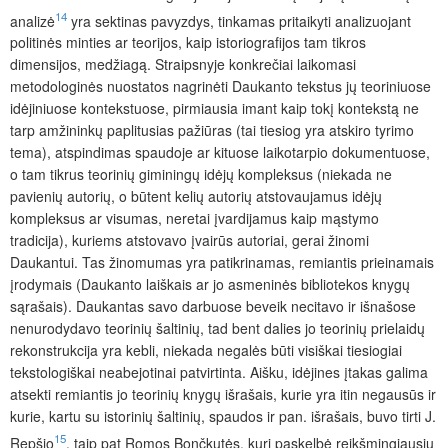
14
analizė
yra sektinas pavyzdys, tinkamas pritaikyti analizuojant
politinės minties ar teorijos, kaip istoriografijos tam tikros
dimensijos, medžiagą. Straipsnyje konkrečiai laikomasi
metodologinės nuostatos nagrinėti Daukanto tekstus jų teoriniuose
idėjiniuose kontekstuose, pirmiausia imant kaip tokį kontekstą ne
tarp amžininkų paplitusias pažiūras (tai tiesiog yra atskiro tyrimo
tema), atspindimas spaudoje ar kituose laikotarpio dokumentuose,
o tam tikrus teorinių giminingų idėjų kompleksus (niekada ne
pavienių autorių, o būtent kelių autorių atstovaujamus idėjų
kompleksus ar visumas, neretai įvardijamus kaip mąstymo
tradicija), kuriems atstovavo įvairūs autoriai, gerai žinomi
Daukantui. Tas žinomumas yra patikrinamas, remiantis prieinamais
įrodymais (Daukanto laiškais ar jo asmeninės bibliotekos knygų
sąrašais). Daukantas savo darbuose beveik necitavo ir išnašose
nenurodydavo teorinių šaltinių, tad bent dalies jo teorinių prielaidų
rekonstrukcija yra kebli, niekada negalės būti visiškai tiesiogiai
tekstologiškai neabejotinai patvirtinta. Aišku, idėjines įtakas galima
atsekti remiantis jo teorinių knygų išrašais, kurie yra itin negausūs ir
kurie, kartu su istorinių šaltinių, spaudos ir pan. išrašais, buvo tirti J.
15
Repšio
, taip pat Romos Bončkutės, kuri paskelbė reikšmingiausių