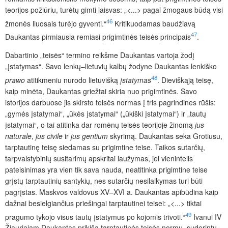
teorijos požiūriu, turėtų gimti laisvas: „<...> pagal žmogaus būdą visi
46
žmonės liuosais turėjo gyventi.“
Kritikuodamas baudžiavą
47
Daukantas pirmiausia remiasi prigimtinės teisės principais
.
Dabartinio „teisės“ termino reikšme Daukantas vartoja žodį
„įstatymas“. Savo lenkų–lietuvių kalbų žodyne Daukantas lenkiško
48
prawo
atitikmeniu nurodo lietuvišką
įstatymas
. Dieviškąją teisę,
kaip minėta, Daukantas griežtai skiria nuo prigimtinės. Savo
istorijos darbuose jis skirsto teisės normas į tris pagrindines rūšis:
„gymės įstatymai“, „ūkės įstatymai“ („ūkiški įstatymai“) ir „tautų
įstatymai“, o tai atitinka dar romėnų teisės teorijoje žinomą
jus
naturale
,
jus civile
ir
jus gentium
skyrimą. Daukantas seka Grotiusu,
tarptautinę teisę siedamas su prigimtine teise. Taikos sutarčių,
tarpvalstybinių susitarimų apskritai laužymas, jei vienintelis
pateisinimas yra vien tik sava nauda, neatitinka prigimtine teise
grįstų tarptautinių santykių, nes sutarčių nesilaikymas turi būti
pagrįstas. Maskvos valdovus XV–XVI a. Daukantas apibūdina kaip
dažnai besielgiančius priešingai tarptautinei teisei: „<...> tiktai
49
pragumo tykojo visus tautų įstatymus po kojomis trivoti.“
Ivanui IV
Žiauriajam Daukantas prikiša tarptautinės teisės normų, suderintų