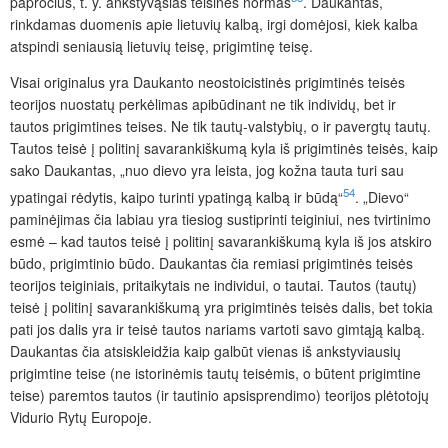
papročius, t. y. ankstyvąsias teisines normas
. Daukantas,
rinkdamas duomenis apie lietuvių kalbą, irgi domėjosi, kiek kalba
atspindi seniausią lietuvių teisę, prigimtinę teisę.
Visai originalus yra Daukanto neostoicistinės prigimtinės teisės
teorijos nuostatų perkėlimas apibūdinant ne tik individų, bet ir
tautos prigimtines teises. Ne tik tautų-valstybių, o ir pavergtų tautų.
Tautos teisė į politinį savarankiškumą kyla iš prigimtinės teisės, kaip
sako Daukantas, „nuo dievo yra leista, jog kožna tauta turi sau
54
ypatingai rėdytis, kaipo turinti ypatingą kalbą ir būdą“
. „Dievo“
paminėjimas čia labiau yra tiesiog sustiprinti teiginiui, nes tvirtinimo
esmė – kad tautos teisė į politinį savarankiškumą kyla iš jos atskiro
būdo, prigimtinio būdo. Daukantas čia remiasi prigimtinės teisės
teorijos teiginiais, pritaikytais ne individui, o tautai. Tautos (tautų)
teisė į politinį savarankiškumą yra prigimtinės teisės dalis, bet tokia
pati jos dalis yra ir teisė tautos nariams vartoti savo gimtąją kalbą.
Daukantas čia atsiskleidžia kaip galbūt vienas iš ankstyviausių
prigimtine teise (ne istorinėmis tautų teisėmis, o būtent prigimtine
teise) paremtos tautos (ir tautinio apsisprendimo) teorijos plėtotojų
Vidurio Rytų Europoje.