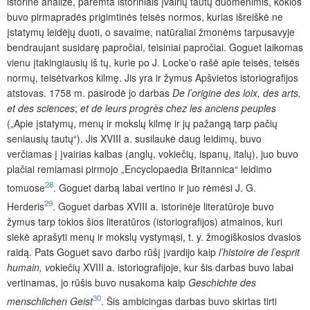
istorine analize, paremta istoriniais įvairių tautų duomenimis, kokios
buvo pirmapradės prigimtinės teisės normos, kurias išreiškė ne
įstatymų leidėjų duoti, o savaime, natūraliai žmonėms tarpusavyje
bendraujant susidarę papročiai, teisiniai papročiai. Goguet laikomas
vienu įtakingiausių iš tų, kurie po J. Lockeʼo rašė apie teisės, teisės
normų, teisėtvarkos kilmę. Jis yra ir žymus Apšvietos istoriografijos
atstovas. 1758 m. pasirodė jo darbas
De lʼorigine des loix, des arts,
et des sciences
;
et de leurs progrès chez les anciens peuples
(„Apie įstatymų, menų ir mokslų kilmę ir jų pažangą tarp pačių
seniausių tautų“). Jis XVIII a. susilaukė daug leidimų, buvo
verčiamas į įvairias kalbas (anglų, vokiečių, ispanų, italų), juo buvo
plačiai remiamasi pirmojo „Encyclopaedia Britannica“ leidimo
28
tomuose
. Goguet darbą labai vertino ir juo rėmėsi J. G.
29
Herderis
. Goguet darbas XVIII a. istorinėje literatūroje buvo
žymus tarp tokios šios literatūros (istorio­grafijos) atmainos, kuri
siekė aprašyti menų ir mokslų vystymąsi, t. y. žmogiškosios dvasios
raidą. Pats Goguet savo darbo rūšį įvardijo kaip
lʼhistoire de lʼesprit
humain,
v
okiečių XVIII a. istoriografijoje, kur šis darbas buvo labai
vertinamas, jo rūšis buvo nusakoma kaip
Geschichte des
30
menschlichen Geist
. Šis ambicingas darbas buvo skirtas tirti