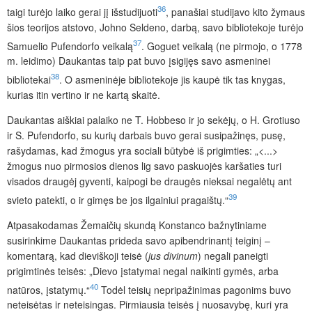
36
taigi turėjo laiko gerai jį išstudijuoti
, panašiai studijavo kito žymaus
šios teorijos atstovo, Johno Seldeno, darbą, savo bibliotekoje turėjo
37
Samuelio Pufendorfo veikalą
. Goguet veikalą (ne pirmojo, o 1778
m. leidimo) Daukantas taip pat buvo įsigijęs savo asmeninei
38
bibliotekai
. O asmeninėje bibliotekoje jis kaupė tik tas knygas,
kurias itin vertino ir ne kartą skaitė.
Daukantas aiškiai palaiko ne T. Hobbeso ir jo sekėjų, o H. Grotiuso
ir S. Pufendorfo, su kurių darbais buvo gerai susipažinęs, pusę,
rašydamas, kad žmogus yra sociali būtybė iš prigimties: „<...>
žmogus nuo pirmosios dienos lig savo paskuojės karšaties turi
visados draugėj gyventi, kaipogi be draugės nieksai negalėtų ant
39
svieto patekti, o ir gimęs be jos ilgainiui pragaištų.“
Atpasakodamas Žemaičių skundą Konstanco bažnytiniame
susirinkime Daukantas prideda savo apibendrinantį teiginį –
komentarą, kad dieviškoji teisė (
jus divinum
) negali paneigti
prigimtinės teisės: „Dievo įstatymai negal naikinti gymės, arba
40
natūros, įstatymų.“
Todėl teisių nepripažinimas pagonims buvo
neteisėtas ir neteisingas. Pirmiausia teisės į nuosavybę, kuri yra