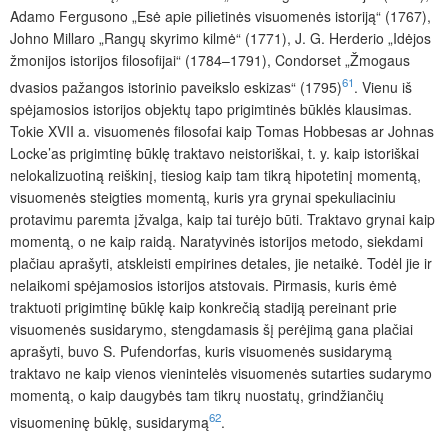
Adamo Fergusono „Esė apie pilietinės visuomenės istoriją“ (1767),
Johno Millaro „Rangų skyrimo kilmė“ (1771), J. G. Herderio „Idėjos
žmonijos istorijos filosofijai“ (1784–1791), Condorset „Žmogaus
61
dvasios pažangos istorinio paveikslo eskizas“ (1795)
. Vienu iš
spėjamosios istorijos objektų tapo prigimtinės būklės klausimas.
Tokie XVII a. visuomenės filosofai kaip Tomas Hobbesas ar Johnas
Locke’as prigimtinę būklę traktavo neistoriškai, t. y. kaip istoriškai
nelokalizuotiną reiškinį, tiesiog kaip tam tikrą hipotetinį momentą,
visuomenės steigties momentą, kuris yra grynai spekuliaciniu
protavimu paremta įžvalga, kaip tai turėjo būti. Traktavo grynai kaip
momentą, o ne kaip raidą. Naratyvinės istorijos metodo, siekdami
plačiau aprašyti, atskleisti empirines detales, jie netaikė. Todėl jie ir
nelaikomi spėjamosios istorijos atstovais. Pirmasis, kuris ėmė
traktuoti prigimtinę būklę kaip konkrečią stadiją pereinant prie
visuomenės susidarymo, stengdamasis šį perėjimą gana plačiai
aprašyti, buvo S. Pufendorfas, kuris visuomenės susidarymą
traktavo ne kaip vienos vienintelės visuomenės sutarties sudarymo
momentą, o kaip daugybės tam tikrų nuostatų, grindžiančių
62
visuomeninę būklę, susidarymą
.