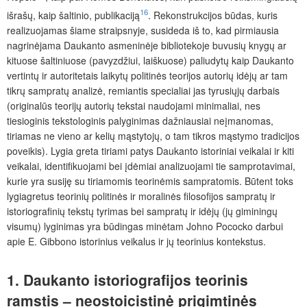
16
išrašų, kaip šaltinio, publikaciją
. Rekonstrukcijos būdas, kuris
realizuojamas šiame straipsnyje, susideda iš to, kad pirmiausia
nagrinėjama Daukanto asmeninėje bibliotekoje buvusių knygų ar
kituose šaltiniuose (pavyzdžiui, laiškuose) paliudytų kaip Daukanto
vertintų ir autoritetais laikytų politinės teorijos autorių idėjų ar tam
tikrų sampratų analizė, remiantis specialiai jas tyrusiųjų darbais
(originalūs teorijų autorių tekstai naudojami minimaliai, nes
tiesioginis tekstologinis palyginimas dažniausiai neįmanomas,
tiriamas ne vieno ar kelių mąstytojų, o tam tikros mąstymo tradicijos
poveikis). Lygia greta tiriami patys Daukanto istoriniai veikalai ir kiti
veikalai, identifikuojami bei įdėmiai analizuojami tie samprotavimai,
kurie yra susiję su tiriamomis teorinėmis sampratomis. Būtent toks
lygiagretus teorinių politinės ir moralinės filosofijos sampratų ir
istoriografinių tekstų tyrimas bei sampratų ir idėjų (jų giminingų
visumų) lyginimas yra būdingas minėtam Johno Pococko darbui
apie E. Gibbono istorinius veikalus ir jų teorinius kontekstus.
1. Daukanto istoriografijos teorinis
ramstis – neostoicistinė prigimtinės