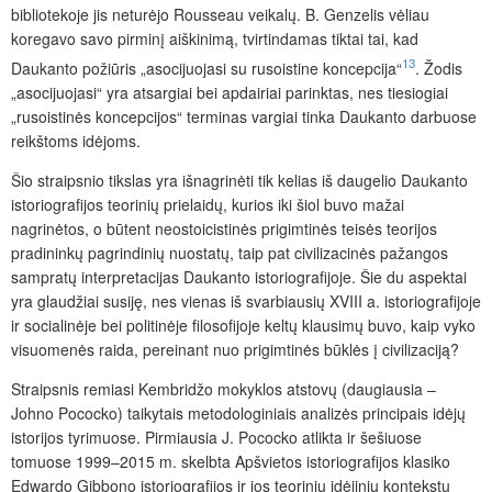
bibliotekoje jis neturėjo Rousseau veikalų. B. Genzelis vėliau
koregavo savo pirminį aiškinimą, tvirtindamas tiktai tai, kad
13
Daukanto požiūris „asocijuojasi su rusoistine koncepcija“
. Žodis
„asocijuojasi“ yra atsargiai bei apdairiai parinktas, nes tiesiogiai
„rusoistinės koncepcijos“ terminas vargiai tinka Daukanto darbuose
reikštoms idėjoms.
Šio straipsnio tikslas yra išnagrinėti tik kelias iš daugelio Daukanto
istoriografijos teorinių prielaidų, kurios iki šiol buvo mažai
nagrinėtos, o būtent neostoicistinės prigimtinės teisės teorijos
pradininkų pagrindinių nuostatų, taip pat civilizacinės pažangos
sampratų interpretacijas Daukanto istoriografijoje. Šie du aspektai
yra glaudžiai susiję, nes vienas iš svarbiausių XVIII a. istoriografijoje
ir socialinėje bei politinėje filosofijoje keltų klausimų buvo, kaip vyko
visuomenės raida, pereinant nuo prigimtinės būklės į civilizaciją?
Straipsnis remiasi Kembridžo mokyklos atstovų (daugiausia –
Johno Pococko) taikytais metodologiniais analizės principais idėjų
istorijos tyrimuose. Pirmiausia J. Pococko atlikta ir šešiuose
tomuose 1999–2015 m. skelbta Apšvietos istoriografijos klasiko
Edwardo Gibbono istoriografijos ir jos teorinių idėjinių kontekstų