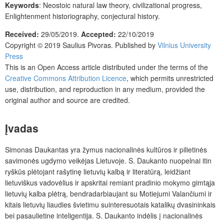
Keywords
: Neostoic natural law theory, civilizational progress,
Enlightenment historiography, conjectural history.
Received:
29/05/2019.
Accepted:
22/10/2019
Copyright © 2019 Saulius Pivoras. Published by
Vilnius University
Press
This is an Open Access article distributed under the terms of the
Creative Commons Attribution Licence
, which permits unrestricted
use, distribution, and reproduction in any medium, provided the
original author and source are credited.
Įvadas
Simonas Daukantas yra žymus nacionalinės kultūros ir pilietinės
savimonės ugdymo veikėjas Lietuvoje. S. Daukanto nuopelnai itin
ryškūs plėtojant rašytinę lietuvių kalbą ir literatūrą, leidžiant
lietuviškus vadovėlius ir apskritai remiant pradinio mokymo gimtąja
lietuvių kalba plėtrą, bendradarbiaujant su Motiejumi Valančiumi ir
kitais lietuvių liaudies švietimu suinteresuotais katalikų dvasininkais
bei pasaulietine inteligentija. S. Daukanto indėlis į nacionalinės