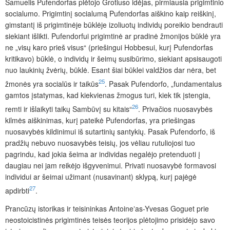
Samuelis Pufendorfas plėtojo Grotiuso idėjas, pirmiausia prigimtinio
socialumo. Prigimtinį socialumą Pufendorfas aiškino kaip reiškinį,
gimstantį iš prigimtinėje būklėje izoliuotų individų poreikio bendrauti
siekiant išlikti. Pufendorfui prigimtinė ar pradinė žmonijos būklė yra
ne „visų karo prieš visus“ (priešingui Hobbesui, kurį Pufendorfas
kritikavo) būklė, o individų ir šeimų susibūrimo, siekiant apsisaugoti
nuo laukinių žvėrių, būklė. Esant šiai būklei valdžios dar nėra, bet
25
žmonės yra socialūs ir taikūs
. Pasak Pufendorfo, „fundamentalus
gamtos įstatymas, kad kiekvienas žmogus turi, kiek tik įstengia,
26
remti ir išlaikyti taikų Sambūvį su kitais“
. Privačios nuosavybės
kilmės aiškinimas, kurį pateikė Pufendorfas, yra priešingas
nuosavybės kildinimui iš sutartinių santykių. Pasak Pufendorfo, iš
pradžių nebuvo nuosavybės teisių, jos vėliau rutuliojosi tuo
pagrindu, kad jokia šeima ar individas negalėjo pretenduoti į
daugiau nei jam reikėjo išgyvenimui. Privati nuosavybė formavosi
individui ar šeimai užimant (nusavinant) sklypą, kurį pajėgė
27
apdirbti
.
Prancūzų istorikas ir teisininkas
Antoine
ʼas-Yvesas Goguet
prie
neostoicistinės prigimtinės teisės teorijos plėtojimo prisidėjo savo