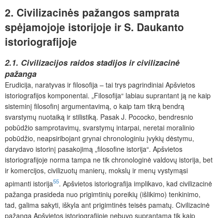
2. Civilizacinės pažangos samprata
spėjamojoje istorijoje ir S. Daukanto
istoriografijoje
2.1. Civilizacijos raidos stadijos ir civilizacinė
pažanga
Erudicija, naratyvas ir filosofija – tai trys pagrindiniai Apšvietos
istoriografijos komponentai. „Filosofija“ labiau suprantant ją ne kaip
sisteminį filosofinį argumentavimą, o kaip tam tikrą bendrą
svarstymų nuotaiką ir stilistiką. Pasak J. Pococko, bendresnio
pobūdžio samprotavimų, svarstymų intarpai, neretai moralinio
pobūdžio, neapsiribojant grynai chronologiniu įvykių dėstymu,
darydavo istorinį pasakojimą „filosofine istorija“. Apšvietos
istoriografijoje norma tampa ne tik chronologinė valdovų istorija, bet
ir komercijos, civilizuotų manierų, mokslų ir menų vystymąsi
55
apimanti istorija
. Apšvietos istoriografija implikavo, kad civilizacinė
pažanga prasideda nuo prigimtinių poreikių (išlikimo) tenkinimo,
tad, galima sakyti, iškyla ant prigimtinės teisės pamatų. Civilizacinė
pažanga Apšvietos istoriografijoje nebuvo suprantama tik kaip