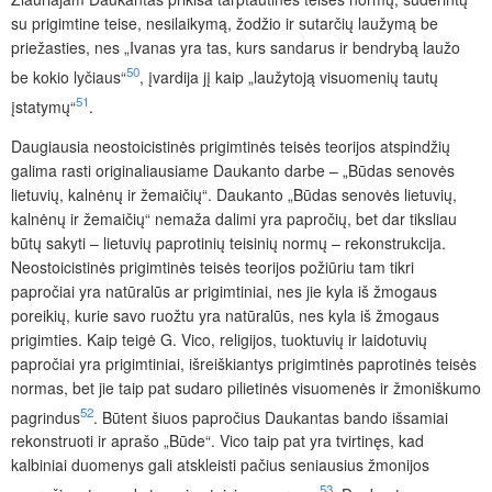
su prigimtine teise, nesilaikymą, žodžio ir sutarčių laužymą be
priežasties, nes „Ivanas yra tas, kurs sandarus ir bendrybą laužo
50
be kokio lyčiaus“
, įvardija jį kaip „laužytoją visuomenių tautų
51
įstatymų“
.
Daugiausia neostoicistinės prigimtinės teisės teorijos atspindžių
galima rasti originaliausiame Daukanto darbe – „Būdas senovės
lietuvių, kalnėnų ir žemaičių“. Daukanto „Būdas senovės lietuvių,
kalnėnų ir žemaičių“ nemaža dalimi yra papročių, bet dar tiksliau
būtų sakyti – lietuvių paprotinių teisinių normų – rekonstrukcija.
Neo­stoicistinės prigimtinės teisės teorijos požiūriu tam tikri
papročiai yra natūralūs ar prigimtiniai, nes jie kyla iš žmogaus
poreikių, kurie savo ruožtu yra natūralūs, nes kyla iš žmogaus
prigimties. Kaip teigė G. Vico, religijos, tuoktuvių ir laidotuvių
papročiai yra prigimtiniai, išreiškiantys prigimtinės paprotinės teisės
normas, bet jie taip pat sudaro pilietinės visuomenės ir žmoniškumo
52
pagrindus
. Būtent šiuos papročius Daukantas bando išsamiai
rekonstruoti ir aprašo „Būde“. Vico taip pat yra tvirtinęs, kad
kalbiniai duomenys gali atskleisti pačius seniausius žmonijos
53