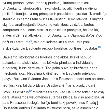
tyrimų perspektyvos, teorinių prielaidų, kuriomis remiasi
S. Daukanto istoriografija, rekonstrukcija, atitinkanti šių dienų
politinės teorijos tyrimų principus ir pasiekimus, yra dar tik pradinėje
stadijoje. Iš esmės tam skirtas tik Justino Dementavičiaus knygos
skyrius, analizuojantis Daukanto valstybės, valdžios, tautos
sampratas ir su jomis susijusius politinius principus, be kita ko,
atidesnį dėmesį atkreipiant į S. Daukanto ir Giambattistaʼos Vico
9
požiūrių artimumą
, taip pat keletas kitų autorių straipsnių,
10
atskleidžiančių Daukanto respublikoniškas politines nuostatas
.
Daukanto istoriografijos teorinės prielaidos iki šiol nebuvo
pakankamai atskleistos, nes ieškota pirmiausia individualių
autoritetų, kurie darė įtaką. Tad įtaka buvo apibrėžiama gana
mechanistiškai. Negalima kildinti teorinių Daukanto prielaidų,
pavyzdžiui, vien iš Jeano-Jacquesʼo Rousseau socialinės politinės
11
teorijos, kaip tai daro Elvyra Usačiovaitė
ar iš pradžių darė
12
Bronius Genzelis
remdamasis tuo, kad Daukanto tekstuose esą
gerai atsekamos visuomenės sutarties idėjos. Iš viso abejotina, ar
pats Rousseau tiesiogiai turėjo bent kokį poveikį, nes išnašų į
Rousseau darbus Daukanto tekstuose nėra, savo asmeninėje