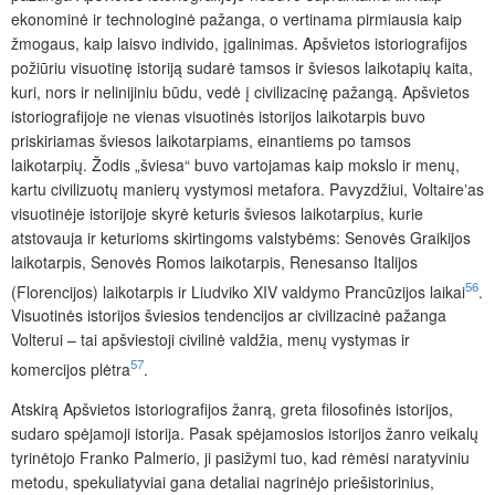
ekonominė ir technologinė pažanga, o vertinama pirmiausia kaip
žmogaus, kaip laisvo individo, įgalinimas. Apšvietos istoriografijos
požiūriu visuotinę istoriją sudarė tamsos ir šviesos laikotapių kaita,
kuri, nors ir nelinijiniu būdu, vedė į civilizacinę pažangą. Apšvietos
istoriografijoje ne vienas visuotinės istorijos laikotarpis buvo
priskiriamas šviesos laikotarpiams, einantiems po tamsos
laikotarpių. Žodis „šviesa“ buvo vartojamas kaip mokslo ir menų,
kartu civilizuotų manierų vystymosi metafora. Pavyzdžiui, Voltaireʼas
visuotinėje istorijoje skyrė keturis šviesos laikotarpius, kurie
atstovauja ir keturioms skirtingoms valstybėms: Senovės Graikijos
laikotarpis, Senovės Romos laikotarpis, Renesanso Italijos
56
(Florencijos) laikotarpis ir Liudviko XIV valdymo Prancūzijos laikai
.
Visuotinės istorijos šviesios tendencijos ar civilizacinė pažanga
Volterui – tai apšviestoji civilinė valdžia, menų vystymas ir
57
komercijos plėtra
.
Atskirą Apšvietos istoriografijos žanrą, greta filosofinės istorijos,
sudaro spėjamoji istorija. Pasak spėjamosios istorijos žanro veikalų
tyrinėtojo Franko Palmerio, ji pasižymi tuo, kad rėmėsi naratyviniu
metodu, spekuliatyviai gana detaliai nagrinėjo priešistorinius,