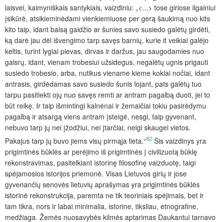
laisvei, kaimyniškais santykiais, vaizdiniu: „<...> tose giriose ilgainiui
įsikūrė, atsikieminėdami vienkiemiuose per gerą šaukimą nuo kits
kito taip, idant balsą gaidžio ar šunies savo susiedo galėtų girdėti,
ką darė jau dėl išvengimo tarp savęs barnių, kurie it veikiai galėjo
keltis, turint lygiai pievas, dirvas ir daržus, jau saugodamies nuo
gaisrų, idant, vienam trobesiui užsidegus, negalėtų ugnis prigauti
susiedo trobesio, arba, nutikus viename kieme kokiai nočiai, idant
antrasis, girdėdamas savo susiedo šunis lojant, pats galėtų tuo
tarpu pasitiekti ojų nuo savęs remti ar antram pagalbą duoti, jei to
būt reikę. Ir taip išmintingi kalnėnai ir žemaičiai tokiu pasirėdymu
pagalbą ir atsargą viens antram įsteigė, nesgi, taip gyvenant,
nebuvo tarp jų nei įžodžiui, nei įtarčiai, neigi skaugei vietos.
82
Pakajus tarp jų buvo jiems visų pirmąja lieta.“
Šis vaizdinys yra
prigimtinės būklės ar perėjimo iš prigimtinės į civilizuotą būklę
rekonstravimas, pasitelkiant istorinę filosofinę vaizduotę, taigi
spėjamosios istorijos priemonė. Visas Lietuvos girių ir jose
gyvenančių senovės lietuvių aprašymas yra prigimtinės būklės
istorinė rekonstrukcija, paremta ne tik teoriniais spėjimais, bet ir
tam tikra, nors ir labai minimalia, istorine, tiksliau, etnografine,
medžiaga. Žemės nuosavybės kilmės aptarimas Daukantui tarnavo