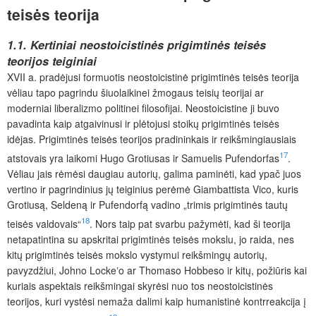
teisės teorija
1.1. Kertiniai neostoicistinės prigimtinės teisės
teorijos teiginiai
XVII a. pradėjusi formuotis neostoicistinė prigimtinės teisės teorija
vėliau tapo pagrindu šiuolaikinei žmogaus teisių teorijai ar
moderniai liberalizmo politinei filosofijai. Neostoicistine ji buvo
pavadinta kaip atgaivinusi ir plėtojusi stoikų prigimtinės teisės
idėjas. Prigimtinės teisės teorijos pradininkais ir reikšmingiausiais
17
atstovais yra laikomi Hugo Grotiusas ir Samuelis Pufendorfas
.
Vėliau jais rėmėsi daugiau autorių, galima paminėti, kad ypač juos
vertino ir pagrindinius jų teiginius perėmė Giambattista Vico, kuris
Grotiusą, Seldeną ir Pufendorfą vadino „trimis prigimtinės tautų
18
teisės valdovais“
. Nors taip pat svarbu pažymėti, kad ši teorija
netapatintina su ap­skritai prigimtinės teisės mokslu, jo raida, nes
kitų prigimtinės teisės mokslo vystymui reikšmingų autorių,
pavyzdžiui, Johno Lockeʼo ar Thomaso Hobbeso ir kitų, požiūris kai
kuriais aspektais reikšmingai skyrėsi nuo tos neostoicistinės
teorijos, kuri vystėsi nemaža dalimi kaip humanistinė kontrreakcija į