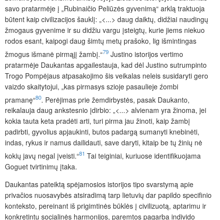
savo pratarmėje į „Rubinaičio Peliūzės gyvenimą“ arklą traktuoja
būtent kaip civilizacijos šauklį: „<...> daug daiktų, didžiai naudingų
žmogaus gyvenime ir su didžiu vargu įsteigtų, kurie jiems niekuo
rodos esant, kaipogi daug šimtų metų prašoko, lig išmintingas
79
žmogus išmanė pirmąjį žambį.“
Justino istorijos vertimo
pratarmėje Daukantas apgailestauja, kad dėl Justino sutrumpinto
Trogo Pompėjaus atpasakojimo šis veikalas neleis susidaryti gero
vaizdo skaitytojui, „kas pirmasys szioje pasaulieje źombi
80
pramanę“
. Perėjimas prie žemdirbystės, pasak Daukanto,
reikalauja daug ankstesnio įdirbio: „<...> alvienam yra žinoma, jei
kokia tauta keta pradėti arti, turi pirma jau žinoti, kaip žambį
padirbti, gyvolius apjaukinti, butos padargą sumanyti knebinėti,
indas, rykus ir namus dailidauti, save daryti, kitaip be tų žinių nė
81
kokių javų negal įveisti.“
Tai teiginiai, kuriuose identifikuojama
Goguet tvirtinimų įtaka.
Daukantas pateiktą spėjamosios istorijos tipo svarstymą apie
privačios nuosavybės atsiradimą tarp lietuvių dar papildo specifinio
konteksto, pereinant iš prigimtinės būklės į civilizuotą, aptarimu ir
konkretintu socialinės harmonijos, paremtos pagarba individo