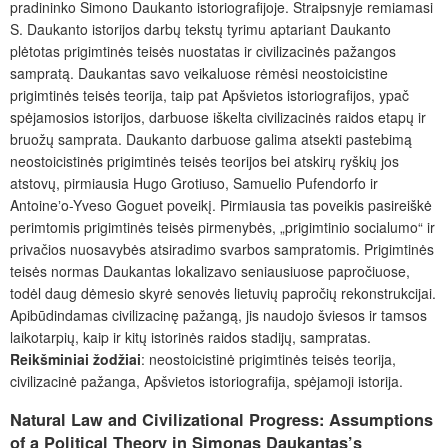
pradininko Simono Daukanto istoriografijoje. Straipsnyje remiamasi
S. Daukanto istorijos darbų tekstų tyrimu aptariant Daukanto
plėtotas prigimtinės teisės nuostatas ir civilizacinės pažangos
sampratą. Daukantas savo veikaluose rėmėsi neostoicistine
prigimtinės teisės teorija, taip pat Apšvietos istoriografijos, ypač
spėjamosios istorijos, darbuose iškelta civilizacinės raidos etapų ir
bruožų samprata. Daukanto darbuose galima atsekti pastebimą
neostoicistinės prigimtinės teisės teorijos bei atskirų ryškių jos
atstovų, pirmiausia Hugo Grotiuso, Samuelio Pufendorfo ir
Antoineʼo-Yveso Goguet poveikį. Pirmiausia tas poveikis pasireiškė
perimtomis prigimtinės teisės pirmenybės, „prigimtinio socialumo“ ir
privačios nuosavybės atsiradimo svarbos sampratomis. Prigimtinės
teisės normas Daukantas lokalizavo seniausiuose papročiuose,
todėl daug dėmesio skyrė senovės lietuvių papročių rekonstrukcijai.
Apibūdindamas civilizacinę pažangą, jis naudojo šviesos ir tamsos
laikotarpių, kaip ir kitų istorinės raidos stadijų, sampratas.
Reikšminiai žodžiai
: neostoicistinė prigimtinės teisės teorija,
civilizacinė pažanga, Apšvietos istoriografija, spėjamoji istorija.
Natural Law and Civilizational Progress: Assumptions
of a Political Theory in Simonas Daukantas’s