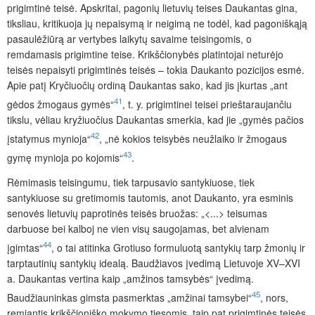
prigimtinė teisė. Apskritai, pagonių lietuvių teises Daukantas gina,
tiksliau, kritikuoja jų nepaisymą ir neigimą ne todėl, kad pagoniškąją
pasaulėžiūrą ar vertybes laikytų savaime teisingomis, o
remdamasis prigimtine teise. Krikščionybės platintojai neturėjo
teisės nepaisyti prigimtinės teisės – tokia Daukanto pozicijos esmė.
Apie patį Kryčiuočių ordiną Daukantas sako, kad jis įkurtas „ant
41
gėdos žmogaus gymės“
, t. y. prigimtinei teisei prieštaraujančiu
tikslu, vėliau kryžiuočius Daukantas smerkia, kad jie „gymės pačios
42
įstatymus mynioja“
, „nė kokios teisybės neužlaiko ir žmogaus
43
gymę mynioja po kojomis“
.
Rėmimasis teisingumu, tiek tarpusavio santykiuose, tiek
santykiuose su gretimomis tautomis, anot Daukanto, yra esminis
senovės lietuvių paprotinės teisės bruožas: „<...> teisumas
darbuose bei kalboj ne vien visų saugojamas, bet alvienam
44
įgimtas“
, o tai atitinka Grotiuso formuluotą santykių tarp žmonių ir
tarptautinių santykių idealą. Baudžiavos įvedimą Lietuvoje XV–XVI
a. Daukantas vertina kaip „amžinos tamsybės“ įvedimą.
45
Baudžiauninkas gimsta pasmerktas „amžinai tamsybei“
, nors,
remiantis krikščioniško mokymo tiesomis, taip pat prigimtinės teisės