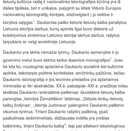
lietuvių kultūros raidą ir nacionalinės istoriografijos kūrimą yra iš
dalies tipiškas, bet ir unikalus, palyginti su kitais Vidurio Europos
nacionalinių istoriografijų kūrėjais, atsižvelgiant į jo veiklos ir
1
kūrybos sąlygas
. Daukantas paliko keturis lietuvių kalba parašytus
Lietuvos istorijos darbus, kurių apimtis ilgai buvo didesnė už
kolektyvinius sintetinius Lietuvos istorijai skirtus darbus, rašytus
tarpukario ar netgi sovietinėje Lietuvoje.
Daukantui yra skirta nemažai tyrimų. Daukanto asmenybei ir jo
2
gyvenimo metui buvo skirtos kelios išsamios monografijos
. Jose,
be kita ko, nuodugniai aptariama Daukanto socialinė bei kultūrinė
aplinka, laikotarpio politinis kontekstas, amžininkų pažiūros, tačiau
Daukanto istoriografija ir jos teorinės prielaidos yra aptariamos
minimaliai ar itin abstrakčiai. XX a. pabaigoje–XXI a. pradžioje toliau
skelbtas Daukanto rankraštinis palikimas: šiuolaikine lietuvių kalba
parengtas „Istorijos Žemaitiškos“ leidimas, „Didysis lenkų–lietuvių
kalbų žodynas“, „Istorija Justinaus“ palengvino Daukanto palikimo
visumos tyrimus. Tiriant Daukanto rašytinį palikimą, ypač
paskutiniais dešimtmečiais, didžiausias indėlis yra įneštas
3
kalbininkų, tiriant Daukanto kalbą
, taip pat atliekant tekstologinius