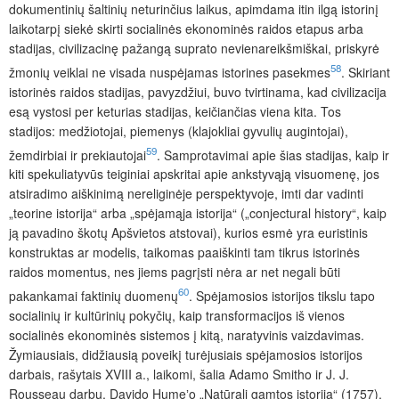
dokumentinių šaltinių neturinčius laikus, apimdama itin ilgą istorinį
laikotarpį siekė skirti socialinės ekonominės raidos etapus arba
stadijas, civilizacinę pažangą suprato nevienareikšmiškai, priskyrė
58
žmonių veiklai ne visada nuspėjamas istorines pasekmes
. Skiriant
istorinės raidos stadijas, pavyzdžiui, buvo tvirtinama, kad civilizacija
esą vystosi per keturias stadijas, keičiančias viena kita. Tos
stadijos: medžiotojai, piemenys (klajokliai gyvulių augintojai),
59
žemdirbiai ir prekiautojai
. Samprotavimai apie šias stadijas, kaip ir
kiti spekuliatyvūs teiginiai apskritai apie ankstyvąją visuomenę, jos
atsiradimo aiškinimą nereliginėje perspektyvoje, imti dar vadinti
„teorine istorija“ arba „spėjamąja istorija“ („conjectural history“, kaip
ją pavadino škotų Apšvietos atstovai), kurios esmė yra euristinis
konstruktas ar modelis, taikomas paaiškinti tam tikrus istorinės
raidos momentus, nes jiems pagrįsti nėra ar net negali būti
60
pakankamai faktinių duomenų
. Spėjamosios istorijos tikslu tapo
socialinių ir kultūrinių pokyčių, kaip transformacijos iš vienos
socialinės ekonominės sistemos į kitą, naratyvinis vaizdavimas.
Žymiausiais, didžiausią poveikį turėjusiais spėjamosios istorijos
darbais, rašytais XVIII a., laikomi, šalia Adamo Smitho ir J. J.
Rousseau darbų, Davido Humeʼo „Natūrali gamtos istorija“ (1757),