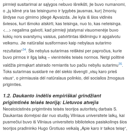
pirmieji susitarimai ar sąlygos nebuvo išreikšti, jie buvo numanomi,
o „jų kilmė yra tas teisingumo ir lygybės jausmas, kurį žmonių
širdyse nuo gimimo įdiegė Apvaizda. Jie kyla iš šios vidinės
šviesos, kuri išmoko atskirti, kas teisinga, nuo to, kas neteisinga.
<...> negalima galvoti, kad pirmieji įstatymai visuomenėje buvo
kokių nors svarstymų vaisius, patvirtintas iškilmingu ir apgalvotu
veiksmu. Jie natūraliai susiformavo kaip nebylaus sutarimo
34
rezultatas“
. Šis nebylus sutarimas reiškėsi per papročius, kurie
buvo pirmos ir ilgą laiką – vienintelės teisės normos. Netgi politinė
35
valdžia pirmąkart atsirado remiantis tuo pačiu nebyliu sutarimu
.
Toks sutarimas susidarė ne dėl siekio išvengti „visų karo prieš
visus“, o pirmiausia dėl natūralaus polinkio, dėl socialios žmogaus
prigimties.
1.2. Daukanto indėlis empiriškai grindžiant
prigimtinės teisės teoriją: Lietuvos atvejis
Neostoicistinės prigimtinės teisės teorijos autoritetų darbais S.
Daukantas domėjosi dar nuo studijų Vilniaus universitete laikų, kai
pusmečiui buvo iš Vilniaus universiteto bibliotekos pasiskolinęs šios
teorijos pradininko Hugo Grotiuso veikalą „Apie karo ir taikos teisę“,