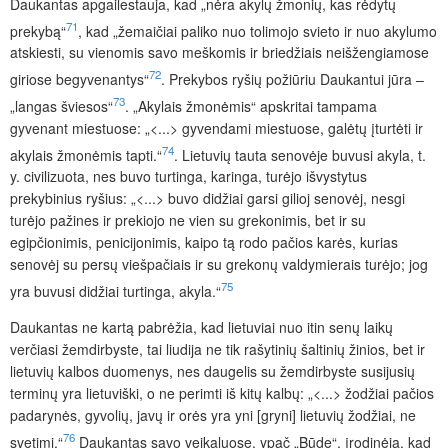
Daukantas apgailestauja, kad „nėra akylų žmonių, kas rėdytų
71
prekybą“
, kad „žemaičiai paliko nuo tolimojo svieto ir nuo akylumo
atskiesti, su vienomis savo meškomis ir briedžiais neišžengiamose
72
giriose begyvenantys“
. Prekybos ryšių požiūriu Daukantui jūra –
73
„langas šviesos“
. „Akylais žmonėmis“ apskritai tampama
gyvenant miestuose: „<...> gyvendami miestuose, galėtų įturtėti ir
74
akylais žmonėmis tapti.“
. Lietuvių tauta senovėje buvusi akyla, t.
y. civilizuota, nes buvo turtinga, karinga, turėjo išvystytus
prekybinius ryšius: „<...> buvo didžiai garsi gilioj senovėj, nesgi
turėjo pažines ir prekiojo ne vien su grekonimis, bet ir su
egipčionimis, penicijonimis, kaipo tą rodo pačios karės, kurias
senovėj su persų viešpačiais ir su grekonų valdymierais turėjo; jog
75
yra buvusi didžiai turtinga, akyla.“
Daukantas ne kartą pabrėžia, kad lietuviai nuo itin senų laikų
verčiasi žemdirbyste, tai liudija ne tik rašytinių šaltinių žinios, bet ir
lietuvių kalbos duomenys, nes daugelis su žemdirbyste susijusių
terminų yra lietuviški, o ne perimti iš kitų kalbų: „<...> žodžiai pačios
padarynės, gyvolių, javų ir orės yra yni [gryni] lietuvių žodžiai, ne
76
svetimi.“
Daukantas savo veikaluose, ypač „Būde“, įrodinėja, kad