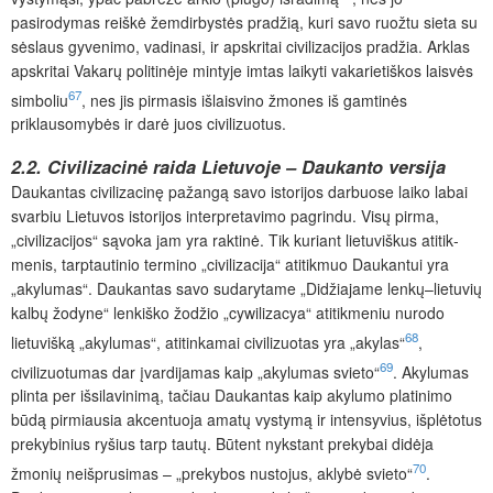
pasirodymas reiškė žemdirbystės pradžią, kuri savo ruožtu sieta su
sėslaus gyvenimo, vadinasi, ir apskritai civilizacijos pradžia. Arklas
apskritai Vakarų politinėje mintyje imtas laikyti vakarietiškos laisvės
67
simboliu
, nes jis pirmasis išlaisvino žmones iš gamtinės
priklausomybės ir darė juos civilizuotus.
2.2. Civilizacinė raida Lietuvoje – Daukanto versija
Daukantas civilizacinę pažangą savo istorijos darbuose laiko labai
svarbiu Lietuvos istorijos interpretavimo pagrindu. Visų pirma,
„civilizacijos“ sąvoka jam yra raktinė. Tik kuriant lietuviškus atitik­
menis, tarptautinio termino „civilizacija“ atitikmuo Daukantui yra
„akylumas“. Daukantas savo sudarytame „Didžiajame lenkų–lietuvių
kalbų žodyne“ lenkiško žodžio „cywilizacya“ atitikmeniu nurodo
68
lietuvišką „akylumas“, atitinkamai civilizuotas yra „akylas“
,
69
civilizuotumas dar įvardijamas kaip „akylumas svieto“
. Akylumas
plinta per išsilavinimą, tačiau Daukantas kaip akylumo platinimo
būdą pirmiausia akcentuoja amatų vystymą ir intensyvius, išplėtotus
prekybinius ryšius tarp tautų. Būtent nykstant prekybai didėja
70
žmonių neišprusimas – „prekybos nustojus, aklybė svieto“
.