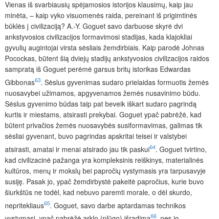
Vienas iš svarbiausių spėjamosios istorijos klausimų, kaip jau
minėta, – kaip vyko visuomenės raida, pereinant iš prigimtinės
būklės į civilizaciją? A.-Y. Goguet savo darbuose skyrė dvi
ankstyvosios civilizacijos formavimosi stadijas, kada klajokliai
gyvulių augintojai virsta sėsliais žemdirbiais. Kaip parodė Johnas
Pocockas, būtent šią dviejų stadijų ankstyvosios civilizacijos raidos
sampratą iš Goguet perėmė garsus britų istorikas Edwardas
63
Gibbonas
. Sėslus gyvenimas sudaro prielaidas formuotis žemės
nuosavybei užimamos, apgyvenamos žemės nusavinimo būdu.
Sėslus gyvenimo būdas taip pat beveik iškart sudaro pagrindą
kurtis ir miestams, atsirasti prekybai. Goguet ypač pabrėžė, kad
būtent privačios žemės nuosavybės susiformavimas, galimas tik
sėsliai gyvenant, buvo pagrindas apskritai teisei ir valstybei
64
atsirasti, amatai ir menai atsirado jau tik paskui
. Goguet tvirtino,
kad civilizacinė pažanga yra kompleksinis reiškinys, materialinės
kultūros, menų ir mokslų bei papročių vystymasis yra tarpusavyje
susiję. Pasak jo, ypač žemdirbystė pakeitė papročius, kurie buvo
šiurkštūs ne todėl, kad nebuvo paremti morale, o dėl skurdo,
65
nepritekliaus
. Goguet, savo darbe aptardamas technikos
66
vystymąsi, ypač pabrėžė arklo (plūgo) išradimą
, nes jo