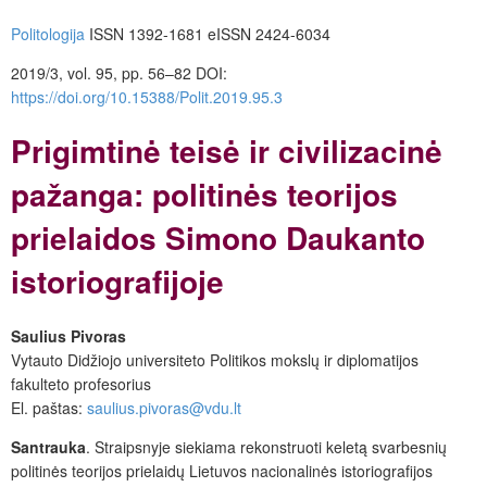
Politologija
ISSN 1392-1681 eISSN 2424-6034
2019/3, vol. 95, pp. 56–82 DOI:
https://doi.org/10.15388/Polit.2019.95.3
Prigimtinė teisė ir civilizacinė
pažanga: politinės teorijos
prielaidos Simono Daukanto
istoriografijoje
Saulius Pivoras
Vytauto Didžiojo universiteto Politikos mokslų ir diplomatijos
fakulteto profesorius
El. paštas:
saulius.pivoras@vdu.lt
Santrauka
. Straipsnyje siekiama rekonstruoti keletą svarbesnių
politinės teorijos prielaidų Lietuvos nacionalinės istoriografijos