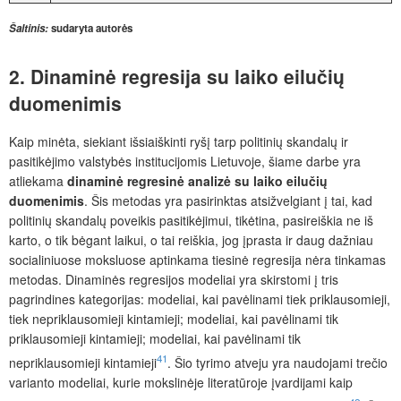
Šaltinis:
sudaryta autorės
2. Dinaminė regresija su laiko eilučių
duomenimis
Kaip minėta, siekiant išsiaiškinti ryšį tarp politinių skandalų ir
pasitikėjimo valstybės institucijomis Lietuvoje, šiame darbe yra
atliekama
dinaminė regresinė analizė su laiko eilučių
duomenimis
. Šis metodas yra pasirinktas atsižvelgiant į tai, kad
politinių skandalų poveikis pasitikėjimui, tikėtina, pasireiškia ne iš
karto, o tik bėgant laikui, o tai reiškia, jog įprasta ir daug dažniau
socialiniuose moksluose aptinkama tiesinė regresija nėra tinkamas
metodas. Dinaminės regresijos modeliai yra skirstomi į tris
pagrindines kategorijas: modeliai, kai pavėlinami tiek priklausomieji,
tiek nepriklausomieji kintamieji; modeliai, kai pavėlinami tik
priklausomieji kintamieji; modeliai, kai pavėlinami tik
41
nepriklausomieji kintamieji
. Šio tyrimo atveju yra naudojami trečio
varianto modeliai, kurie mokslinėje literatūroje įvardijami kaip