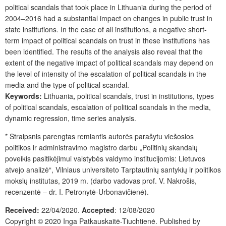
political scandals that took place in Lithuania during the period of
2004–2016 had a substantial impact on changes in public trust in
state institutions. In the case of all institutions, a negative short-
term impact of political scandals on trust in these institutions has
been identified. The results of the analysis also reveal that the
extent of the negative impact of political scandals may depend on
the level of intensity of the escalation of political scandals in the
media and the type of political scandal.
Keywords:
Lithuania
,
political scandals, trust in institutions, types
of political scandals, escalation of political scandals in the media,
dynamic regression, time series analysis.
*
Straipsnis parengtas remiantis autorės parašytu viešosios
politikos ir administravimo magist­ro darbu „Politinių skandalų
poveikis pasitikėjimui valstybės valdymo institucijomis: Lietuvos
atvejo analizė“, Vilniaus universiteto Tarptautinių santykių ir politikos
mokslų institutas, 2019 m. (darbo vadovas prof. V. Nakrošis,
recenzentė – dr. I. Petronytė-Urbonavičienė).
Received:
22/04/2020.
Accepted
:
12/08/2020
Copyright © 2020 Inga Patkauskaitė-Tiuchtienė. Published by