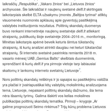
laikraščių „Respublika“, „Vakaro žinios“ bei „Lietuvos žinios“
archyvuose. Šie laikraščiai ir naujienų svetainė
delfi.lt
skirtingais
laikotarpiais skelbė ELTA užsakymu įmonės „Baltijos tyrimai“ atliktų
visuomenės nuomonės apklausų apie gyventojų pasitikėjimą
valstybės institucijomis rezultatus. Politinių skandalų duomenys
buvo renkami internetinėje naujienų svetainėje
delfi.lt
atliekant
straipsnių, publikuotų šioje svetainėje 2004–2016 m., monitoringą.
Minėtas laikotarpis apėmė beveik keturis šimtus tūkstančių
straipsnių, iš kurių analizei atrinkti daugiau nei keturi tūkstančiai
straipsnių. Ši interneto svetainė pasirinkta remiantis 2018 m.
vasario mėnesį UAB „Gemius Baltic“ skelbtais duomenimis,
sprendžiant iš kurių
delfi.lt
yra pirmoje vietoje tarp labiausiai
7
skaitomų ir lankomų interneto svetainių Lietuvoje
.
Nors politinių skandalų reiškinys ir jo sąsajos su pasitikėjimu valdžia
yra plačiai ir įvairiapusiškai kitų valstybių mokslininkų analizuojama
tema, Lietuvoje, nepaisant politinių skandalų dažnumo, šia tema
nėra išsamių tyrimų. Galima išskirti vos kelias mokslines
publikacijas politinių skandalų tematika. Pirmoji – knygoje „Ar
galime prognozuoti Seimo rinkimus? Trijų kūnų problema Lietuvos