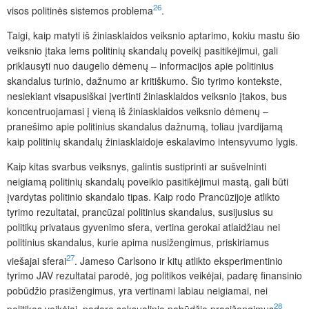
26
visos politinės sistemos problema
.
Taigi, kaip matyti iš žiniasklaidos veiksnio aptarimo, kokiu mastu šio
veiksnio įtaka lems politinių skandalų poveikį pasitikėjimui, gali
priklausyti nuo daugelio dėmenų – informacijos apie politinius
skandalus turinio, dažnumo ar kritiškumo. Šio tyrimo kontekste,
nesiekiant visapusiškai įvertinti žiniasklaidos veiksnio įtakos, bus
koncentruojamasi į vieną iš žiniasklaidos veiksnio dėmenų –
pranešimo apie politinius skandalus dažnumą, toliau įvardijamą
kaip politinių skandalų žiniasklaidoje eskalavimo intensyvumo lygis.
Kaip kitas svarbus veiksnys, galintis sustiprinti ar sušvelninti
neigiamą politinių skandalų poveikio pasitikėjimui mastą, gali būti
įvardytas politinio skandalo tipas.
Kaip rodo Prancūzijoje atlikto
tyrimo rezultatai, prancūzai politinius skandalus, susijusius su
politikų privataus gyvenimo sfera, vertina gerokai atlaidžiau nei
politinius skandalus, kurie apima nusižengimus, priskiriamus
27
viešajai sferai
. Jameso Carlsono ir kitų atlikto eksperimentinio
tyrimo JAV rezultatai parodė, jog politikos veikėjai, padarę finansinio
pobūdžio prasižengimus, yra vertinami labiau neigiamai, nei
28