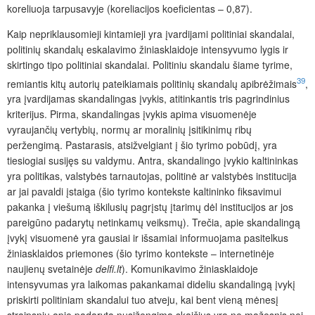
koreliuoja tarpusavyje (koreliacijos koeficientas – 0,87).
Kaip nepriklausomieji kintamieji yra įvardijami politiniai skandalai,
politinių skandalų eskalavimo žiniasklaidoje intensyvumo lygis ir
skirtingo tipo politiniai skandalai. Politiniu skandalu šiame tyrime,
39
remiantis kitų autorių pateikiamais politinių skandalų apibrėžimais
,
yra įvardijamas skandalingas įvykis, atitinkantis tris pagrindinius
kriterijus. Pirma, skandalingas įvykis apima visuomenėje
vyraujančių vertybių, normų ar moralinių įsitikinimų ribų
peržengimą. Pastarasis, atsižvelgiant į šio tyrimo pobūdį, yra
tiesiogiai susijęs su valdymu. Antra, skandalingo įvykio kaltininkas
yra politikas, valstybės tarnautojas, politinė ar valstybės institucija
ar jai pavaldi įstaiga (šio tyrimo kontekste kaltininko fiksavimui
pakanka į viešumą iškilusių pagrįstų įtarimų dėl institucijos ar jos
pareigūno padarytų netinkamų veiksmų). Trečia, apie skandalingą
įvykį visuomenė yra gausiai ir išsamiai informuojama pasitelkus
žiniasklaidos priemones (šio tyrimo kontekste – internetinėje
naujienų svetainėje
delfi.lt
). Komunikavimo žiniasklaidoje
intensyvumas yra laikomas pakankamai dideliu skandalingą įvykį
priskirti politiniam skandalui tuo atveju, kai bent vieną mėnesį