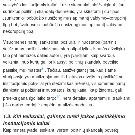
valstybės institucijomis kaitai. Tokie skandalai, atsižvelgiant į jau
surinktus politinių skandalų duomenis, yra skirstomi į du tipus:
„sunkesnio“ pobūdžio nusižengimus apimantį valdymo–korupcinį
tipą bei „švelnesnio“ pobūdžio nusižengimus apimantį valdymo–
nekorupcinį tipą.
Visuomenės narių išankstiniai požiūriai ir nuostatos (partinis
šališkumas, politinis cinizmas, stereotipai lyties ir rasės atžvilgiu)
taip pat nemažos dalies autorių yra įvardijami kaip svarbūs
veiksniai, nuo kurių gali priklausyti politinių skandalų poveikio
31
pasitikėjimui mastas
. Tačiau, atsižvelgiant į tai, kad šiame
straipsnyje yra analizuojamas tik Lietuvos atvejis, o pasitikėjimo
institucijomis pokyčiai yra stebimi kas mėnesį, visuomenės narių
išankstiniai požiūriai ir nuostatos, kurių kaitai, kaip žinoma, gali
32
prireikti gana ilgo laiko tarpo
, nėra detaliau aptariami ir įtraukiami
į šio darbo teorinį ir empirinį analizės modelius.
1.3. Kiti veiksniai, galintys turėti įtakos pasitikėjimo
institucijomis kaitai
Kaip minėta įvade, siekiant įvertinti politinių skandalų poveikį