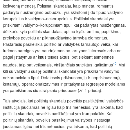
kiekvieną mėnesį. Politiniai skandalai, kaip minėta, remiantis
padaryto nusižengimo pobūdžiu, yra skirstomi į du tipus: valdymo–
korupcinius ir valdymo–nekorupcinius. Politiniai skandalai yra
priskiriami valdymo–korupciniam tipui, kai padarytas nusižengimas,
dėl kurio kyla politinis skandalas, apima kyšio ėmimo, papirkimo,
prekybos poveikiu ar piktnaudžiavimo tarnyba elementus.
Pastarasis pasireiškia politiko ar valstybės tarnautojo veika, kai
turimos pareigos yra naudojamos ne tarnybos interesais arba ne
pagal įstatymus ar kitus teisės aktus, bet siekiant asmeninės
40
naudos, taip pat veiksmais, viršijančiais suteiktus įgaliojimus
. Visi
kiti su valdymu susiję politiniai skandalai yra priskiriami valdymo–
nekorupciniam tipui. Detalesnis priklausomųjų ir nepriklausomųjų
kintamųjų operacionalizavimas ir pritaikymas regresijos modeliams
yra pateikiamas šio straipsnio prieduose (žr. 1 priedą).
Tais atvejais, kai politinių skandalų poveikis pasitikėjimui valstybės
institucija jaučiamas ne ilgiau kaip tris mėnesius, yra laikoma, kad
politinių skandalų poveikis pasitikėjimui yra trumpalaikis. Kai
politinių skandalų poveikis pasitikėjimui valstybės institucija
jaučiamas ilgiau nei tris mėnesius, yra laikoma, kad politinių