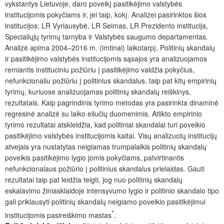
vykstantys Lietuvoje, daro poveikį pasitikėjimo valstybės
institucijomis pokyčiams ir, jei taip, kokį. Analizei pasirinktos šios
institucijos: LR Vyriausybė, LR Seimas, LR Prezidento institucija,
Specialiųjų tyrimų tarnyba ir Valstybės saugumo departamentas.
Analizė apima 2004–2016 m. (imtinai) laikotarpį. Politinių skandalų
ir pasitikėjimo valstybės institucijomis sąsajos yra analizuojamos
remiantis instituciniu požiūriu į pasitikėjimo valdžia pokyčius,
nefunkcionaliu požiūriu į politinius skandalus, taip pat kitų empirinių
tyrimų, kuriuose analizuojamas politinių skandalų reiškinys,
rezultatais. Kaip pagrindinis tyrimo metodas yra pasirinkta dinaminė
regresinė analizė su laiko eilučių duomenimis. Atlikto empirinio
tyrimo rezultatai atskleidžia, kad politiniai skandalai turi poveikio
pasitikėjimo valstybės institucijomis kaitai. Visų analizuotų institucijų
atvejais yra nustatytas neigiamas trumpalaikis politinių skandalų
poveikis pasitikėjimo lygio jomis pokyčiams, patvirtinantis
nefunkcionalaus požiūrio į politinius skandalus prielaidas. Gauti
rezultatai taip pat leidžia teigti, jog nuo politinių skandalų
eskalavimo žiniasklaidoje intensyvumo lygio ir politinio skandalo tipo
gali priklausyti politinių skandalų neigiamo poveikio pasitikėjimui
*
institucijomis pasireiškimo mastas
.