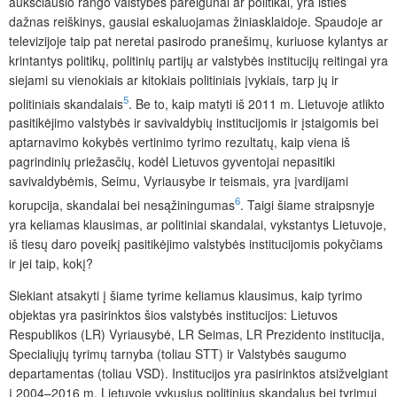
aukščiausio rango valstybės pareigūnai ar politikai, yra išties
dažnas reiškinys, gausiai eskaluojamas žiniasklaidoje. Spaudoje ar
televizijoje t
aip pat
neretai pasirodo pranešimų, kuriuose kylantys ar
krintantys politikų, politinių partijų ar valstybės institucijų reitingai yra
siejami su vienokiais ar kitokiais politiniais įvykiais, tarp jų ir
5
politiniais skandalais
. Be to, kaip matyti iš 2011 m. Lietuvoje atlikto
pasitikėjimo valstybės ir savivaldybių institucijomis ir įstaigomis bei
aptarnavimo kokybės vertinimo tyrimo rezultatų, kaip viena iš
pagrindinių priežasčių, kodėl Lietuvos gyventojai nepasitiki
savivaldybėmis, Seimu, Vyriausybe ir teismais, yra įvardijami
6
korupcija, skandalai bei nesąžiningumas
. Taigi šiame straipsnyje
yra keliamas klausimas, ar politiniai skandalai, vykstantys Lietuvoje,
iš tiesų daro poveikį pasitikėjimo valstybės institucijomis pokyčiams
ir jei taip, kokį?
Siekiant atsakyti į šiame tyrime keliamus klausimus, kaip tyrimo
objektas yra pasirinktos šios valstybės institucijos: Lietuvos
Respublikos (
LR) Vyriausybė, LR Seimas, LR Prezidento institucija,
Specialiųjų tyrimų tarnyba (toliau STT) ir Valstybės saugumo
departamentas (toliau VSD). Institucijos yra pasirinktos atsižvelgiant
į 2004–2016 m. Lietuvoje vykusius politinius skandalus bei tyrimui