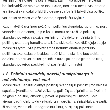
vertinimui yra didesnis tais atvejais, kai į jį yra įsivėlęs ne vienas,
bet keli valdžios atstovai ar institucijos, nes tokiu atveju visuomenė
yra linkusi skandalui priskirti didesnę svarbą ir jį laikyti visų politikų
21
veiksmus ar visos valdžios darbą atspindinčiu įvykiu
.
Kaip matyti iš skirtingų požiūrių į politinius skandalus aptarimo, nėra
vienodos nuomonės, kaip ir kokiu mastu pasireiškia politinių
skandalų poveikis valdžios vertinimui. Vis dėlto empirinių tyrimų
politinių skandalų tematika analizė atskleidžia, kad didžiojoje dalyje
mokslinių tyrimų yra patvirtinamos nefunkcionalaus požiūrio į
politinius skandalus prielaidos, todėl kitame skyriuje bus siekiama
detaliau aptarti veiksnius, galinčius turėti įtakos neigiamo politinių
skandalų poveikio pasitikėjimui pasireiškimo mastui.
1.2. Politinių skandalų poveikį sustiprinantys ir
sušvelninantys veiksniai
Mokslininkai, analizuojantys politinių skandalų ir pasitikėjimo valdžia
sąsajas, įvardija nemažai veiksnių, galinčių sustiprinti ar sušvelninti
neigiamo politinių skandalų poveikio pasitikėjimui mastą. Kaip
vienas pagrindinių tokių veiksnių yra įvardijama žiniasklaida, esanti,
iš esmės, vieninteliu ir pagrindiniu žinių, susijusių politiniais