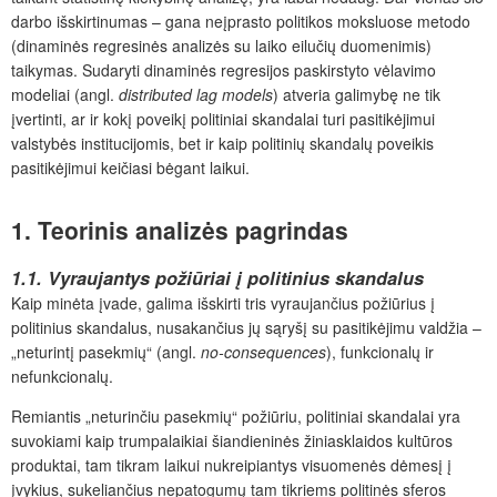
darbo išskirtinumas – gana neįprasto politikos moksluose metodo
(dinaminės regresinės analizės su laiko eilučių duomenimis)
taikymas. Sudaryti dinaminės regresijos paskirstyto vėlavimo
modeliai (angl.
distributed lag models
) atveria galimybę ne tik
įvertinti, ar ir kokį poveikį politiniai skandalai turi pasitikėjimui
valstybės institucijomis, bet ir kaip politinių skandalų poveikis
pasitikėjimui keičiasi bėgant laikui.
1. Teorinis analizės pagrindas
1.1. Vyraujantys požiūriai į politinius skandalus
Kaip minėta įvade, galima išskirti tris vyraujančius požiūrius į
politinius skandalus, nusakančius jų sąryšį su pasitikėjimu valdžia –
„neturintį pasekmių“ (angl.
no-consequences
), funkcionalų ir
nefunkcionalų.
Remiantis „neturinčiu pasekmių“ požiūriu, politiniai skandalai yra
suvokiami kaip trumpalaikiai šiandieninės žiniasklaidos kultūros
produktai, tam tikram laikui nukreipiantys visuomenės dėmesį į
įvykius, sukeliančius nepatogumų tam tikriems politinės sferos