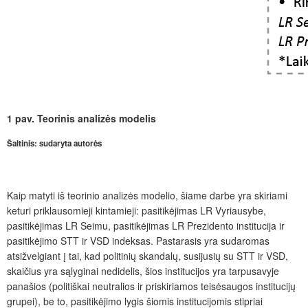
1 pav.
Teorinis analizės modelis
Šaltinis: sudaryta autorės
Kaip matyti iš teorinio analizės modelio, šiame darbe yra skiriami
keturi priklausomieji kintamieji: pasitikėjimas LR Vyriausybe,
pasitikėjimas LR Seimu, pasitikėjimas LR Prezidento institucija ir
pasitikėjimo STT ir VSD indeksas. Pastarasis yra sudaromas
atsižvelgiant į tai, kad politinių skandalų, susijusių su STT ir VSD,
skaičius yra sąlyginai nedidelis, šios institucijos yra tarpusavyje
panašios (politiškai neutralios ir priskiriamos teisėsaugos institucijų
grupei), be to, pasitikėjimo lygis šiomis institucijomis stipriai