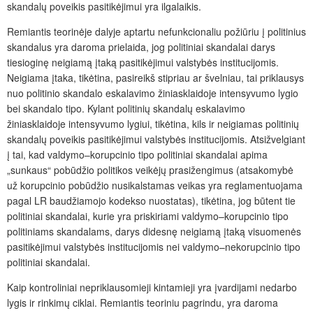
skandalų poveikis pasitikėjimui yra ilgalaikis.
Remiantis teorinėje dalyje aptartu nefunkcionaliu požiūriu į politinius
skandalus yra daroma prielaida, jog politiniai skandalai darys
tiesioginę neigiamą įtaką pasitikėjimui valstybės institucijomis.
Neigiama įtaka, tikėtina, pasireikš stipriau ar švelniau, tai priklausys
nuo politinio skandalo eskalavimo žiniasklaidoje intensyvumo lygio
bei skandalo tipo. Kylant politinių skandalų eskalavimo
žiniasklaidoje intensyvumo lygiui, tikėtina, kils ir neigiamas politinių
skandalų poveikis pasitikėjimui valstybės institucijomis. Atsižvelgiant
į tai, kad valdymo–korupcinio tipo politiniai skandalai apima
„sunkaus“ pobūdžio politikos veikėjų prasižengimus (atsakomybė
už korupcinio pobūdžio nusikalstamas veikas yra reglamentuojama
pagal LR baudžiamojo kodekso nuostatas), tikėtina, jog būtent tie
politiniai skandalai, kurie yra priskiriami valdymo–korupcinio tipo
politiniams skandalams, darys didesnę neigiamą įtaką visuomenės
pasitikėjimui valstybės institucijomis nei valdymo–nekorupcinio tipo
politiniai skandalai.
Kaip kontroliniai nepriklausomieji kintamieji yra įvardijami nedarbo
lygis ir rinkimų ciklai. Remiantis teoriniu pagrindu, yra daroma