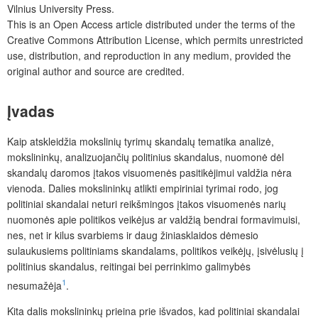
Vilnius University Press
.
This is an Open Access article distributed under the terms of the
Creative Commons Attribution License
, which permits unrestricted
use, distribution, and reproduction in any medium, provided the
original author and source are credited.
Įvadas
Kaip
atskleidžia mokslinių tyrimų skandalų tematika analizė,
mokslininkų, analizuojančių politinius skandalus, nuomonė dėl
skandalų daromos įtakos visuomenės pasitikėjimui valdžia nėra
vienoda. Dalies mokslininkų atlikti empiriniai tyrimai rodo, jog
politiniai skandalai neturi reikšmingos įtakos visuomenės narių
nuomonės apie politikos veikėjus ar valdžią bendrai formavimuisi,
nes, net ir kilus svarbiems ir daug žiniasklaidos dėmesio
sulaukusiems politiniams skandalams, politikos veikėjų, įsivėlusių į
politinius skandalus, reitingai bei perrinkimo galimybės
1
nesumažėja
.
Kita dalis mokslininkų prieina prie išvados, kad politiniai skandalai