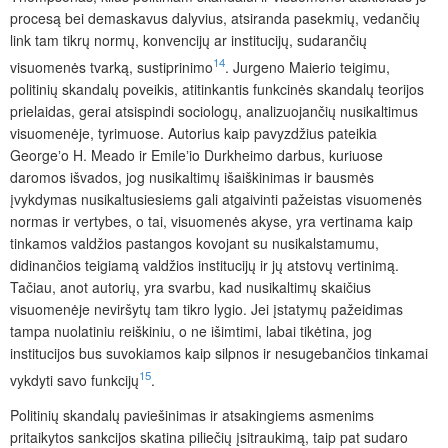
procesą bei demaskavus dalyvius, atsiranda pasekmių, vedančių
link tam tikrų normų, konvencijų ar institucijų, sudarančių
14
visuomenės tvarką, sustiprinimo
.
Jurgeno Maierio teigimu
,
politinių skandalų poveikis, atitinkantis funkcinės skandalų teorijos
prielaidas, gerai atsispindi sociologų, analizuojančių nusikaltimus
visuomenėje, tyrimuose. Autorius kaip pavyzdžius pateikia
Georgeʼo H. Meado ir Emileʼio Durkheimo darbus, kuriuose
daromos išvados, jog nusikaltimų išaiškinimas ir bausmės
įvykdymas nusikaltusiesiems gali atgaivinti pažeistas visuomenės
normas ir vertybes, o tai, visuomenės akyse, yra vertinama kaip
tinkamos valdžios pastangos kovojant su nusikalstamumu,
didinančios teigiamą valdžios institucijų ir jų atstovų vertinimą.
Tačiau, anot autorių, yra svarbu, kad nusikaltimų skaičius
visuomenėje neviršytų tam tikro lygio. Jei įstatymų pažeidimas
tampa nuolatiniu reiškiniu, o ne išimtimi, labai tikėtina, jog
institucijos bus suvokiamos kaip silpnos ir nesugebančios tinkamai
15
vykdyti savo funkcijų
.
Politinių skandalų paviešinimas
ir atsakingiems asmenims
pritaikytos sankcijos skatina piliečių įsitraukimą, taip pat sudaro