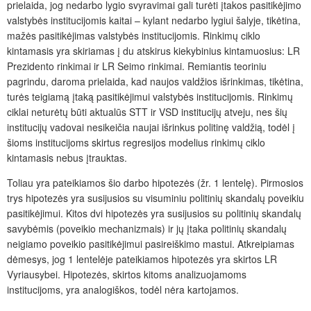
prielaida, jog nedarbo lygio svyravimai gali turėti įtakos pasitikėjimo
valstybės institucijomis kaitai – kylant nedarbo lygiui šalyje, tikėtina,
mažės pasitikėjimas valstybės institucijomis. Rinkimų ciklo
kintamasis yra skiriamas į du atskirus kiekybinius kintamuosius: LR
Prezidento rinkimai ir LR Seimo rinkimai. Remiantis teoriniu
pagrindu, daroma prielaida, kad naujos valdžios išrinkimas, tikėtina,
turės teigiamą įtaką pasitikėjimui valstybės institucijomis. Rinkimų
ciklai neturėtų būti aktualūs STT ir VSD institucijų atveju, nes šių
institucijų vadovai nesikeičia naujai išrinkus politinę valdžią, todėl į
šioms institucijoms skirtus regresijos modelius rinkimų ciklo
kintamasis nebus įtrauktas.
Toliau yra pateikiamos šio darbo hipotezės (žr. 1 lentelę). Pirmosios
trys hipotezės yra susijusios su visuminiu politinių skandalų poveikiu
pasitikėjimui. Kitos dvi hipotezės yra susijusios su politinių skandalų
savybėmis (poveikio mechanizmais) ir jų įtaka politinių skandalų
neigiamo poveikio pasitikėjimui pasireiškimo mastui. Atkreipiamas
dėmesys, jog 1 lentelėje pateikiamos hipotezės yra skirtos LR
Vyriausybei. Hipotezės, skirtos kitoms analizuojamoms
institucijoms, yra analogiškos, todėl nėra kartojamos.