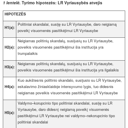
1 lentelė.
Tyrimo hipotezės: LR Vyriausybės atvejis
HIPOTEZĖS
Politiniai skandalai, susiję su LR Vyriausybe, daro neigiamą
H1(a):
poveikį visuomenės pasitikėjimui LR Vyriausybe
Neigiamas politinių skandalų, susijusių su LR Vyriausybe,
H2(a):
poveikis visuomenės pasitikėjimui šia institucija yra
trumpalaikis
Neigiamas politinių skandalų, susijusių su LR Vyriausybe,
H3(a):
poveikis visuomenės pasitikėjimui šia institucija yra ilgalaikis
Kuo aukštesnis politinio skandalo, susijusio su LR Vyriausybe,
H4(a):
eskalavimo žiniasklaidoje intensyvumo lygis, tuo didesnis
neigiamas poveikis visuomenės pasitikėjimui LR Vyriausybe
Valdymo–korupcinio tipo politiniai skandalai, susiję su LR
Vyriausybe, daro didesnį neigiamą poveikį visuomenės
H5(a):
pasitikėjimui LR Vyriausybe nei valdymo–nekorupcinio tipo
politiniai skandalai