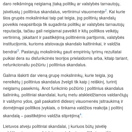
daro reikšmingą neigiamą įtaką politikų ar valstybės tarnautojų,
2
įsivėlusių į politinius skandalus, vertinimui visuomenėje
. Kai kurie
šios grupės mokslininkai taip pat teigia, jog politinių skandalų
poveikis neapsiriboja tik sugadinta politikų ar valstybės tarnautojų
reputacija, tačiau gali neigiamai paveikti ir kitų politikos veikėjų
vertinimą, įskaitant ir pasitikėjimą politinėmis partijomis, valstybės
institucijomis, kurioms atstovauja skandalo kaltininkai, ir valdžia
3
bendrai
. Pastarųjų mokslininkų gauti empirinių tyrimų rezultatai
puikiai dera su disfunkcinės teorijos prielaidomis arba, kitaip tariant,
nefunkcionaliu požiūriu į politinius skandalus.
Galima išskirti dar vieną grupę mokslininkų, kurie teigia, jog
nereikėtų į politinius skandalus žvelgti tik kaip į reiškinį, turintį
neigiamų pasekmių. Anot funkcinio požiūrio į politinius skandalus
šalininkų, politiniai skandalai, kurių metu atskleidžiamos valdančiųjų
ir valdymo ydos, gali paskatinti didesnį visuomenės įsitraukimą ir
domėjimąsi politikos įvykiais, o tinkama valdžios reakcija į politinį
4
skandalą – pasitikėjimo valdžia stiprėjimą
.
Lietuvos atveju politiniai skandalai, į kuriuos būtų įsivėlę