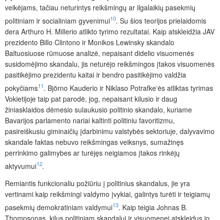
veikėjams, tačiau neturintys reikšmingų ar ilgalaikių pasekmių
10
politiniam ir socialiniam gyvenimui
. Su šios teorijos prielaidomis
dera Arthuro H. Millerio atlikto tyrimo rezultatai. Kaip atskleidžia JAV
prezidento Billo Clintono ir Monikos Lewinsky skandalo
Baltuosiuose rūmuose analizė, nepaisant didelio visuomenės
susidomėjimo skandalu, jis neturėjo reikšmingos įtakos visuomenės
pasitikėjimo prezidentu kaitai ir bendro pasitikėjimo valdžia
11
pokyčiams
. Björno Kauderio ir Niklaso Potrafkeʼės atliktas tyrimas
Vokietijoje taip pat parodė, jog, nepaisant kilusio ir daug
žiniasklaidos dėmesio sulaukusio politinio skandalo, kuriame
Bavarijos parlamento nariai kaltinti politiniu favoritizmu,
pasireiškusiu giminaičių įdarbinimu valstybės sektoriuje, dalyvavimo
skandale faktas nebuvo reikšmingas veiksnys, sumažinęs
perrinkimo galimybes ar turėjęs neigiamos įtakos rinkėjų
12
aktyvumui
.
Remiantis funkcionaliu požiūriu į politinius skandalus, jie yra
vertinami kaip reikšmingi valdymo įvykiai, galintys
turėti ir teigiamų
13
pasekmių demokratiniam valdymui
. Kaip teigia Johnas B.
Thompsonas, kilus politiniam skandalui ir visuomenei atskleidus jo