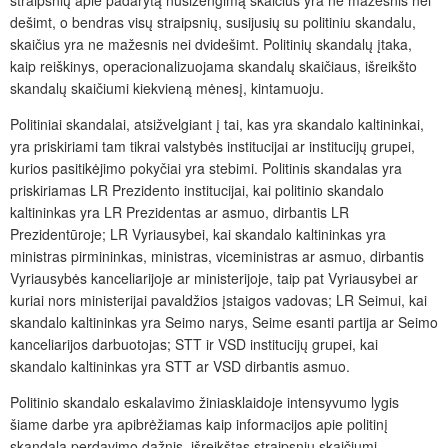
straipsnių apie padarytą nusižengimą skaičius yra ne mažesnis nei
dešimt, o bendras visų straipsnių, susijusių su politiniu skandalu,
skaičius yra ne mažesnis nei dvidešimt. Politinių skandalų įtaka,
kaip reiškinys, operacionalizuojama skandalų skaičiaus, išreikšto
skandalų skaičiumi kiekvieną mėnesį, kintamuoju.
Politiniai skandalai, atsižvelgiant į tai, kas yra skandalo kaltininkai,
yra priskiriami tam tikrai valstybės institucijai ar institucijų grupei,
kurios pasitikėjimo pokyčiai yra stebimi. Politinis skandalas yra
priskiriamas LR Prezidento institucijai, kai politinio skandalo
kaltininkas yra LR Prezidentas ar asmuo, dirbantis LR
Prezidentūroje; LR Vyriausybei, kai skandalo kaltininkas yra
ministras pirmininkas, ministras, viceministras ar asmuo, dirbantis
Vyriausybės kanceliarijoje ar ministerijoje, taip pat Vyriausybei ar
kuriai nors ministerijai pavaldžios įstaigos vadovas; LR Seimui, kai
skandalo kaltininkas yra Seimo narys, Seime esanti partija ar Seimo
kanceliarijos darbuotojas; STT ir VSD institucijų grupei, kai
skandalo kaltininkas yra STT ar VSD dirbantis asmuo.
Politinio skandalo eskalavimo žiniasklaidoje intensyvumo lygis
šiame darbe yra apibrėžiamas kaip informacijos apie politinį
skandalą perdavimo dažnis, išreikštas straipsnių skaičiumi