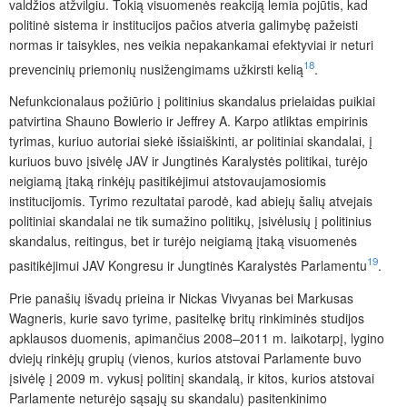
valdžios atžvilgiu. Tokią visuomenės reakciją lemia pojūtis, kad
politinė sistema ir institucijos pačios atveria galimybę pažeisti
normas ir taisykles, nes veikia nepakankamai efektyviai ir neturi
18
prevencinių priemonių nusižengimams užkirsti kelią
.
Nefunkcionalaus požiūrio į politinius skandalus prielaidas puikiai
patvirtina Shauno Bowlerio ir Jeffrey A. Karpo atliktas empirinis
tyrimas, kuriuo autoriai siekė išsiaiškinti, ar politiniai skandalai, į
kuriuos buvo įsivėlę JAV ir Jungtinės Karalystės politikai, turėjo
neigiamą įtaką rinkėjų pasitikėjimui atstovaujamosiomis
institucijomis. Tyrimo rezultatai parodė, kad abiejų šalių atvejais
politiniai skandalai ne tik sumažino politikų, įsivėlusių į politinius
skandalus, reitingus, bet ir turėjo neigiamą įtaką visuomenės
19
pasitikėjimui JAV Kongresu ir Jungtinės Karalystės Parlamentu
.
Prie panašių išvadų prieina ir Nickas Vivyanas bei Markusas
Wagneris, kurie savo tyrime, pasitelkę britų rinkiminės studijos
apklausos duomenis, apimančius 2008–2011 m. laikotarpį, lygino
dviejų rinkėjų grupių (vienos, kurios atstovai Parlamente buvo
įsivėlę į 2009 m. vykusį politinį skandalą, ir kitos, kurios atstovai
Parlamente neturėjo sąsajų su skandalu) pasitenkinimo