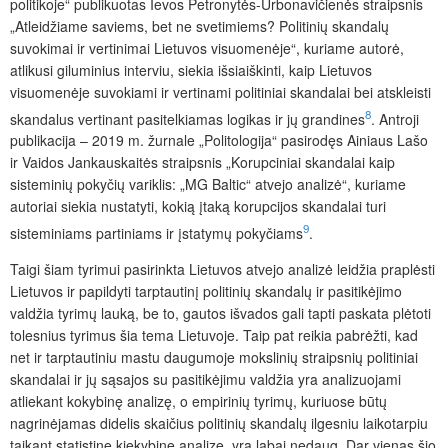
politikoje“ publikuotas Ievos Petronytės-Urbonavičienės straipsnis
„Atleidžiame saviems, bet ne svetimiems? Politinių skandalų
suvokimai ir vertinimai Lietuvos visuomenėje“, kuriame autorė,
atlikusi giluminius interviu, siekia išsiaiškinti, kaip Lietuvos
visuomenėje suvokiami ir vertinami politiniai skandalai bei atskleisti
8
skandalus vertinant pasitelkiamas logikas ir jų grandines
. Antroji
publikacija – 2019 m. žurnale „Politologija“ pasirodęs Ainiaus Lašo
ir Vaidos Jankauskaitės straipsnis „Korupciniai skandalai kaip
sisteminių pokyčių variklis: „MG Baltic“ atvejo analizė“, kuriame
autoriai siekia nustatyti, kokią įtaką korupcijos skandalai turi
9
sisteminiams partiniams ir įstatymų pokyčiams
.
Taigi šiam tyrimui pasirinkta Lietuvos atvejo analizė leidžia praplėsti
Lietuvos ir papildyti tarptautinį politinių skandalų ir pasitikėjimo
valdžia tyrimų lauką, be to, gautos išvados gali tapti paskata plėtoti
tolesnius tyrimus šia tema Lietuvoje. Taip pat reikia pabrėžti, kad
net ir tarptautiniu mastu daugumoje mokslinių straipsnių politiniai
skandalai ir jų sąsajos su pasitikėjimu valdžia yra analizuojami
atliekant kokybinę analizę, o empirinių tyrimų, kuriuose būtų
nagrinėjamas didelis skaičius politinių skandalų ilgesniu laikotarpiu
taikant statistinę kiekybinę analizę, yra labai nedaug. Dar vienas šio