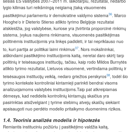
šešias ES valstybes 2007–2011 m. laikotarpiu, rezultatai, nedarbo
lygio kilimas turi reikšmingą neigiamą įtaką visuomenės
36
pasitikėjimui parlamentu ir demokratine valdymo sistema
. Marco
Hoogheʼo ir Dieterio Stierso atlikto tyrimo Belgijoje rezultatai
atskleidžia, jog valstybėse, kuriose yra įtvirtinta proporcinė rinkimų
sistema, įvykus naujiems rinkimams, visuomenės pasitikėjimas
politinėmis institucijomis yra linkęs padidėti, ir tai nepriklauso nuo
37
to, kuri partija ar politikai laimi rinkimus
. Nors mokslininkai,
aiškindami pasitikėjimo institucijomis kaitą, neretai daro skirtį tarp
politinių ir teisėsaugos institucijų, tačiau, kaip rodo Mildos Burnytės
atlikto tyrimo rezultatai, Lietuvos visuomenė, vertindama politinių ir
38
teisėsaugos institucijų veiklą, nedaro griežtos perskyros
, todėl šio
tyrimo kontekste kontroliniai kintamieji parinkti bendrai visoms
analizuojamoms valstybės institucijoms.Taip pat atkreipiamas
dėmesys, kad nedidelis kontrolinių kintamųjų skaičius yra
pasirinktas atsižvelgiant į tyrime stebimų atvejų skaičių siekiant
apsisaugoti nuo perdėto modelio pritaikymo duomenims rizikos.
1.4. Teorinis analizės modelis ir hipotezės
Remiantis instituciniu požiūriu į pasitikėjimo valdžia kaitą,