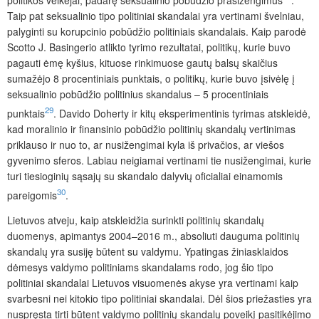
politikos veikėjai, padarę seksualinio pobūdžio prasižengimus
.
Taip pat seksualinio tipo politiniai skandalai yra vertinami švelniau,
palyginti su korupcinio pobūdžio politiniais skandalais. Kaip parodė
Scotto J. Basingerio atlikto tyrimo rezultatai, politikų, kurie buvo
pagauti ėmę kyšius, kituose rinkimuose gautų balsų skaičius
sumažėjo 8 procentiniais punktais, o politikų, kurie buvo įsivėlę į
seksualinio pobūdžio politinius skandalus – 5 procentiniais
29
punktais
. Davido Doherty ir kitų eksperimentinis tyrimas atskleidė,
kad moralinio ir finansinio pobūdžio politinių skandalų vertinimas
priklauso ir nuo to, ar nusižengimai kyla iš privačios, ar viešos
gyvenimo sferos. Labiau neigiamai vertinami tie nusižengimai, kurie
turi tiesioginių sąsajų su skandalo dalyvių oficialiai einamomis
30
pareigomis
.
Lietuvos atveju, kaip atskleidžia surinkti politinių skandalų
duomenys, apimantys 2004–2016 m., absoliuti dauguma politinių
skandalų yra susiję būtent su valdymu. Ypatingas žiniasklaidos
dėmesys valdymo politiniams skandalams rodo, jog šio tipo
politiniai skandalai Lietuvos visuomenės akyse yra vertinami kaip
svarbesni nei kitokio tipo politiniai skandalai. Dėl šios priežasties yra
nuspręsta tirti būtent valdymo politinių skandalų poveikį pasitikėjimo