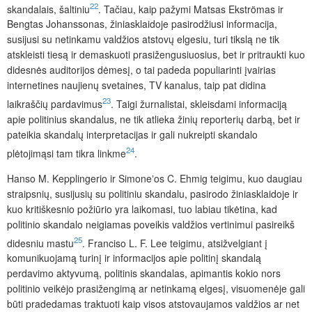
22
skandalais, šaltiniu
.
Tačiau, kaip pažymi Matsas
Ekströmas ir
Bengtas Johanssonas,
žiniasklaidoje pasirodžiusi informacija,
susijusi su netinkamu valdžios atstovų elgesiu, turi tikslą ne tik
atskleisti tiesą ir demaskuoti prasižengusiuosius, bet ir pritraukti kuo
didesnės auditorijos dėmesį, o tai
padeda populiarinti įvairias
internetines naujienų svetaines, TV kanalus, taip pat didina
23
laikraščių pardavimus
. Taigi
žurnalistai, skleisdami informaciją
apie politinius skandalus, ne tik atlieka žinių reporterių darbą, bet ir
pateikia skandalų interpretacijas ir gali nukreipti skandalo
24
plėtojimąsi tam tikra linkme
.
Hanso M. Kepplingerio ir Simoneʼos C. Ehmig teigimu, kuo daugiau
straipsnių, susijusių su politiniu skandalu, pasirodo žiniasklaidoje ir
kuo kritiškesnio požiūrio yra laikomasi, tuo labiau tikėtina, kad
politinio skandalo neigiamas poveikis valdžios vertinimui pasireikš
25
didesniu mastu
. Franciso L. F. Lee teigimu, atsižvelgiant į
komunikuojamą turinį ir informacijos apie politinį skandalą
perdavimo aktyvumą, politinis skandalas, apimantis kokio nors
politinio veikėjo prasižengimą ar netinkamą elgesį, visuomenėje gali
būti pradedamas traktuoti kaip visos atstovaujamos valdžios ar net