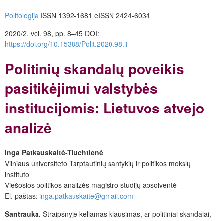
Politologija
ISSN 1392-1681 eISSN 2424-6034
2020/2, vol. 98, pp. 8–45 DOI:
https://doi.org/10.15388/Polit.2020.98.1
Politinių skandalų poveikis
pasitikėjimui valstybės
institucijomis: Lietuvos atvejo
analizė
Inga Patkauskaitė-Tiuchtienė
Vilniaus universiteto Tarptautinių santykių ir politikos mokslų
instituto
Viešosios politikos analizės magistro studijų absolventė
El. paštas:
inga.patkauskaite@gmail.com
Santrauka.
Straipsnyje keliamas klausimas, ar politiniai skandalai,