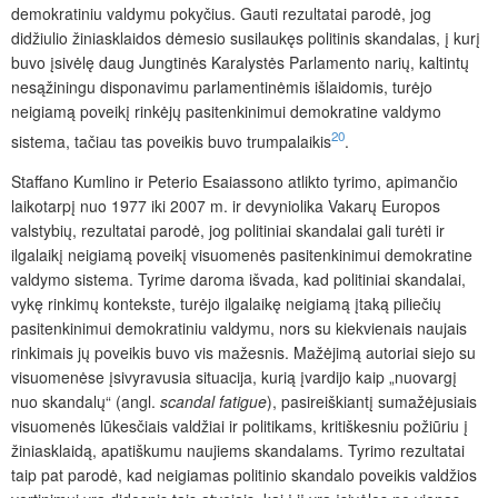
demokratiniu valdymu pokyčius. Gauti rezultatai parodė, jog
didžiulio žiniasklaidos dėmesio susilaukęs politinis skandalas, į kurį
buvo įsivėlę daug Jungtinės Karalystės Parlamento narių, kaltintų
nesąžiningu disponavimu parlamentinėmis išlaidomis, turėjo
neigiamą poveikį rinkėjų pasitenkinimui demokratine valdymo
20
sistema, tačiau tas poveikis buvo trumpalaikis
.
Staffano
Kumlino ir Peterio Esaiassono atlikto tyrimo, apimančio
laikotarpį nuo
1977 iki 2007 m. ir devyniolika Vakarų Europos
valstybių, rezultatai parodė, jog politiniai skandalai gali turėti ir
ilgalaikį neigiamą poveikį visuomenės pasitenkinimui demokratine
valdymo sistema. Tyrime daroma išvada, kad politiniai skandalai,
vykę rinkimų kontekste, turėjo ilgalaikę neigiamą įtaką piliečių
pasitenkinimui demokratiniu valdymu, nors su kiekvienais naujais
rinkimais jų poveikis buvo vis mažesnis. Mažėjimą autoriai siejo su
visuomenėse įsivyravusia situacija, kurią įvardijo kaip „nuovargį
nuo skandalų“ (angl.
scandal fatigue
), pasireiškiantį sumažėjusiais
visuomenės lūkesčiais valdžiai ir politikams, kritiškesniu požiūriu į
žiniasklaidą, apatiškumu naujiems skandalams. Tyrimo rezultatai
taip pat parodė, kad neigiamas politinio skandalo poveikis valdžios