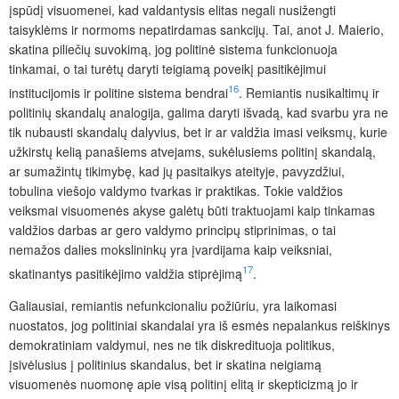
įspūdį visuomenei, kad
valdantysis elitas negali nusižengti
taisyklėms ir normoms nepatirdamas sankcijų. Tai, anot J. Maierio,
skatina piliečių suvokimą, jog politinė sistema funkcionuoja
tinkamai, o tai turėtų daryti teigiamą poveikį pasitikėjimui
16
institucijomis ir politine sistema bendrai
. Remiantis nusikaltimų ir
politinių skandalų analogija, galima daryti išvadą, kad svarbu yra ne
tik nubausti skandalų dalyvius, bet ir ar valdžia imasi veiksmų, kurie
užkirstų kelią panašiems atvejams, sukėlusiems politinį skandalą,
ar sumažintų tikimybę, kad jų pasitaikys ateityje, pavyzdžiui,
tobulina
viešojo valdymo tvarkas ir praktikas
. Tokie valdžios
veiksmai
visuomenės akyse galėtų būti traktuojami kaip tinkamas
valdžios darbas ar gero valdymo
principų stiprinimas, o tai
nemažos dalies mokslininkų yra įvardijama kaip veiksniai,
17
skatinantys pasitikėjimo valdžia stiprėjimą
.
Galiausiai, remiantis nefunkcionaliu požiūriu,
yra
laikomasi
nuostatos, jog
politiniai skandalai yra iš esmės nepalankus reiškinys
demokratiniam valdymui, nes ne tik diskredituoja politikus,
įsivėlusius į politinius skandalus, bet ir skatina neigiamą
visuomenės nuomonę apie visą politinį elitą ir skepticizmą jo ir