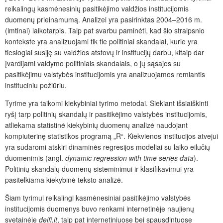
reikalingų kasmėnesinių pasitikėjimo valdžios institucijomis
duomenų prieinamumą. Analizei yra pasirinktas 2004–2016 m.
(imtinai) laikotarpis. Taip pat svarbu paminėti, kad šio straipsnio
kontekste yra analizuojami tik tie politiniai skandalai, kurie yra
tiesiogiai susiję su valdžios atstovų ir institucijų darbu, kitaip dar
įvardijami valdymo politiniais skandalais, o jų sąsajos su
pasitikėjimu valstybės institucijomis yra analizuojamos remiantis
instituciniu požiūriu.
Tyrime yra taikomi kiekybiniai tyrimo metodai. Siekiant išsiaiškinti
ryšį tarp politinių skandalų ir pasitikėjimo valstybės institucijomis,
atliekama statistinė kiekybinių duomenų analizė naudojant
kompiuterinę statistikos programą „R“. Kiekvienos institucijos atvejui
yra sudaromi atskiri dinaminės regresijos modeliai su laiko eilučių
duomenimis (angl.
dynamic regression with time series data
).
Politinių skandalų duomenų sisteminimui ir klasifikavimui yra
pasitelkiama kiekybinė teksto analizė.
Šiam tyrimui reikalingi kasmėnesiniai pasitikėjimo valstybės
institucijomis duomenys buvo renkami internetinėje naujienų
svetainėje
delfi.lt
, taip pat internetiniuose bei spausdintuose