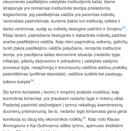
visuomenės pasitikėjimo valstybės institucijomis kaitai, šiame
straipsnyje yra remiamasi institucinės teorijos prielaidomis,
teigiančiomis, jog pasitikėjimas valdžia yra paremtas individų
racionaliais pasirinkimais, kuriems įtakos turi institucijų veiklos ir
33
darbo vertinimas, susiję su individų tiesiogine patirtimi ir žinojimu
.
Kitaip tariant, pabrėžiama tiesioginės ir dabartinės individų patirties
svarba pasitikėjimui valdžia. Kaip vieni pagrindinių veiksnių, galinčių
turėti įtakos pasitikėjimo valdžia pokyčiams, remiantis institucine
teorija, yra įvardijama šalies ekonominė situacija (nedarbo lygis,
infliacija), piliečių dalyvavimo ir įsitraukimo į valstybės valdymo
procesus lygis, nesąžiningų ir korumpuotų valdžios atstovų praktikų
pasireiškimas (politiniai skandalai), valdžios sudėtis bei paslaugų
34
teikimo kokybė
.
Šio tyrimo kontekste į teorinį ir empirinį analizės modelius, kaip
kontroliniai kintamieji, yra įtraukiami nedarbo lygis ir rinkimų ciklai.
Pastarieji pasirinkti atsižvelgiant į tyrimui reikalingų kasmėnesinių
duomenų prieinamumą, be to, nedarbo lygio kintamasis gana gerai
35
koreliuoja su daug kitų ekonomikos rodiklių
. Kaip rodo Klauso
Armingeono ir Kai Guthmanno atlikto tyrimo, apėmusio dvidešimt