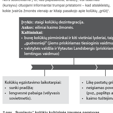
(kursyvu) cituojami informantai trumpai pristatomi – kad atsiskleistų,
kokie įvairūs žmonės vienaip ar kitaip pasakojo apie kolūkių „griūtį“.
2 pav.
„Sugriautų“ kolūkių kultūrinės traumos naratyvas.