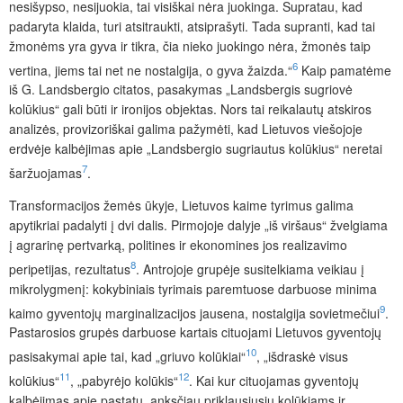
nesišypso, nesijuokia, tai visiškai nėra juokinga. Supratau, kad
padaryta klaida, turi atsitraukti, atsiprašyti. Tada supranti, kad tai
žmonėms yra gyva ir tikra, čia nieko juokingo nėra, žmonės taip
6
vertina, jiems tai net ne nostalgija, o gyva žaizda.“
Kaip pamatėme
iš G
. Landsbergio citatos, pasakymas „Landsbergis sugriovė
kolūkius“ gali būti ir ironijos objektas. Nors tai reikalautų atskiros
analizės, provizoriškai galima pažymėti, kad Lietuvos viešojoje
erdvėje kalbėjimas apie „Landsbergio sugriautus kolūkius“ neretai
7
šaržuojamas
.
Transformacijos žemės ūkyje, Lietuvos kaime tyrimus galima
apytikriai padalyti į dvi dalis. Pirmojoje dalyje „iš viršaus“ žvelgiama
į agrarinę pertvarką, politines ir ekonomines jos realizavimo
8
peripetijas, rezultatus
.
Antrojoje grupėje susitelkiama veikiau į
mikrolygmenį: kokybiniais tyrimais paremtuose darbuose minima
9
kaimo gyventojų marginalizacijos jausena, nostalgija sovietmečiui
.
Pastarosios grupės darbuose kartais cituojami Lietuvos gyventojų
10
pasisakymai apie tai, kad „griuvo kolūkiai“
, „išdraskė visus
11
12
kolūkius“
,
„pabyrėjo kolūkis“
. Kai kur cituojamas gyventojų
kalbėjimas apie pastatų, anksčiau priklausiusių kolūkiams ir