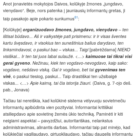
Anot jonavietės mokytojos Daivos, kolūkyje žmones „jungdavo,
vienydavo“. Beje, nors patenka į jauniausių informantų gretas, ji
81
taip pasakojo apie pokario sunkumus
:
[Kolūkyje]
organizuodavo žmones, jungdavo, vienydavo
–
ten
ištisai būdavo... Aš ir vaikystėje pati prisimenu: ir ir visas šventes
kartu švęsdavo, ir visokius ten suneštinius balius darydavo, ten
linksmindavosi, o paskui bac – viskas... Taigi
[pabrėždama]
NIEKO
visiškai... Ir ten tai juos labai sulaužė.
<…>
kaimuose tai tikrai visi
gerai gyveno
.
Nežinau, kiek ten vogdavo-nevogdavo, kaip sako:
vogdavo, nešdavo viską. Gal ir vogdavo, bet tai
gyvenimas ten
virė
, o paskui tiesiog, paskui... Taip drastiškai ten užsibaigė
viskas...
<…> Apie kaimą, tai čia istorija žiauri.
(Daiva, g. 7-ojo deš.
pab., Jonava)
Tačiau tai nereiškia, kad kolūkinė sistema vėlyvuoju sovietmečiu
informantų apibūdinta
vien
pozityviai. Informantai kritiškai
atsiliepdavo apie sovietinę žemės ūkio techniką. Paminėti ir kiti
neigiami aspektai – pavyzdžiui, autoritariškas, nelankstus
administravimas, alinantis darbas. Informantai taip pat minėjo, kad
kolūkiečiai vagiliaudavo, girtuokliaudavo, tačiau daugelis informantų