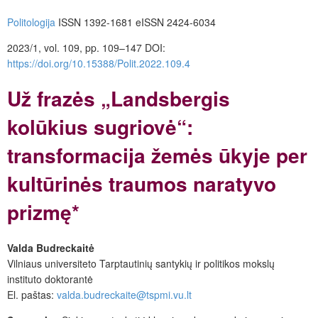
Politologija
ISSN 1392-1681
eISSN 2424-6034
2023/1, vol. 109, pp. 109–147
DOI:
https://doi.org/10.15388/Polit.2022.109.4
Už frazės „Landsbergis
kolūkius sugriovė“:
transformacija žemės ūkyje per
kultūrinės traumos naratyvo
prizmę*
Valda Budreckaitė
Vilniaus universiteto Tarptautinių santykių ir politikos mokslų
instituto doktorantė
El. paštas:
valda.budreckaite@tspmi.vu.lt