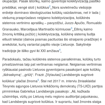
okupacijai. Pasak istorikų, kaimo gyventojai kolektyvizaciją pasitiko
2
priešiškai, vengė stoti į kolūkius
.
Nors sovietmečiu viešojoje
erdvėje
dominavo ideologizuotas kolūkių vaizdavimas, net ir tada į
viešumą prasprūsdavo neigiamo kolektyvizacijos, kolūkinės
sistemos vertinimo apraiškų – pavyzdžiui, Juozo Apučio, Romualdo
3
Granausko, Marcelijaus Martinaičio kūriniuose
.
Eilinių kaimo
žmonių kritišką požiūrį į kolektyvizaciją, kolūkinę sistemą liudija
eiliuoti tekstai (dainos posmas pacituotas šio straipsnio pradžioje) ir
anekdotai, kurių variantai paplito visoje Lietuvoje. Sakytinėje
4
tradicijoje jie išliko gyvi iki XXI amžiaus
.
Paradoksalu, tačiau kolūkinės sistemos panaikinimas, kolūkių turto
privatizavimas taip pat vertinamas neigiamai. Neigiamas vertinimas
ryškiausiai pasirodo Lietuvos gyventojams pasakojant apie kolūkių
„išdraskymą“, „griūtį“. Frazė „[Vytautas] Landsbergis sugriovė
5
kolūkius“ plačiai žinoma
. Štai net 2017 m. interviu žiniasklaidai
Tėvynės sąjungos-Lietuvos krikščionių demokratų (TS-LKD) partijos
pirmininkas Gabrielius Landsbergis pasakojo: „Aš, kažkada
užsimiršęs, vizitų po Lietuvą metu regiono auditorijai pajuokavau,
kad Landsbergis sugriovė kolūkius. Ir suprantu, kad žmonės staiga