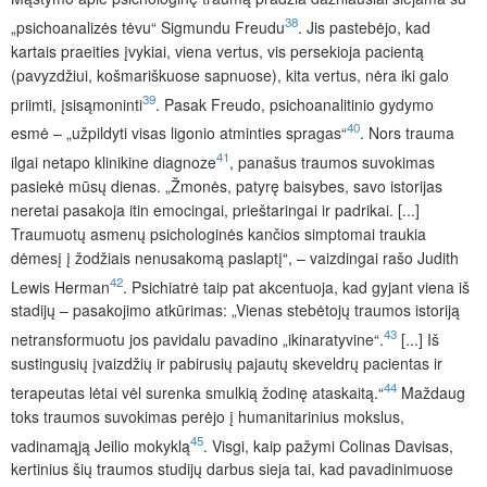
38
„psichoanalizės tėvu“ Sigmundu Freudu
. Jis pastebėjo, kad
kartais praeities įvykiai, viena vertus, vis persekioja pacientą
(pavyzdžiui, košmariškuose sapnuose), kita vertus, nėra iki galo
39
priimti, įsisąmoninti
. Pasak Freudo, psichoanalitinio gydymo
40
esmė – „užpildyti visas ligonio atminties spragas“
. Nors trauma
41
ilgai netapo klinikine diagnoze
,
panašus traumos suvokimas
pasiekė mūsų dienas. „Žmonės, patyrę baisybes, savo istorijas
neretai pasakoja itin emocingai, prieštaringai ir padrikai. [...]
Traumuotų asmenų psichologinės kančios simptomai traukia
dėmesį į žodžiais nenusakomą paslaptį“, – vaizdingai rašo Judith
42
Lewis Herman
. Psichiatrė taip pat akcentuoja, kad gyjant viena iš
stadijų – pasakojimo atkūrimas: „Vienas stebėtojų traumos istoriją
43
netransformuotu jos pavidalu pavadino „ikinaratyvine“.
[...] Iš
sustingusių įvaizdžių ir pabirusių pajautų skeveldrų pacientas ir
44
terapeutas lėtai vėl surenka smulkią žodinę ataskaitą.“
Maždaug
toks traumos suvokimas perėjo į humanitarinius mokslus,
45
vadinamąją Jeilio mokyklą
. Visgi, kaip pažymi Colinas Davisas,
kertinius šių traumos studijų darbus sieja tai, kad pavadinimuose