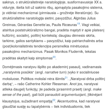
sakinys, o struktūralistinėje naratologijoje, susiformavusioje XX a.
viduryje, išeita toli už sakinio ribų, apmąstyta pasakojimo sistema,
jo vidiniai mechanizmai (pirmiausia – grožinėje literatūroje). Su
struktūralistine naratologija sietini, pavyzdžiui, Algirdas Julius
19
Greimas, Gérardas Genette’as, Paulis Ricœuras
.
Visgi veikiai,
atsiritus poststruktūralizmo bangai, pradėta mąstyti ir apie platesnį
kultūrinį, socialinį, politinį kontekstą: daugiau dėmesio skirta,
tarkime, galios santykiams – pavyzdžiui, kaip patriarchalinės arba
(post)kolonialistinės tendencijos persmelkia minėtuosius
pasakojimo mechanizmus. Pasak Monikos Fludernik, tekstas
20
pradėtas skaityti kaip simptomas
.
Domėjimasis naratyvu išplito po akademinį pasaulį, vadinamasis
„naratyvinis posūkis“ (angl.
narrative turn
) įvyko ir socialiniuose
21
moksluose. Politikos mokslai nėra išimtis
. „Naratyvai dirba politinį
darbą“, – rašo Catherine Kohler Riessman. Anot jos, naratyvai
atlieka daugelį funkcijų: jie padeda įprasminti praeitį (angl.
make
sense of the past
), gali būti panaudoti argumentuojant, įtikinėjant
22
klausytojus, sužadinant empatiją
. Akcentuotina, kad naratyvai
glaudžiai susiję su tapatybėmis – tiek individualiomis, tiek