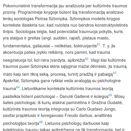
Pokomunistinė transformacija jau analizuota per kultūrinės traumos
prizmę. Programinėje knygoje būtent šią transformaciją analizavo
lenkų sociologas Piotras Sztompka.
Sztompkos modelis knygos
kontekste išsiskiria tuo, kad nutolsta nuo bendros konstruktyvistinės
linijos. Sociologas teigia, kad potencialiai traumuoja pokytis, kuris
yra staigus ir greitas (angl.
sudden, rapid
), plataus masto,
61
fundamentalus, galiausiai – netikėtas, šokiruojantis
. T. y. jis
akcentuoja paties įvykio reikšmę, nors pamini, kad trauma
62
neegzistuoja tol, kol nėra įvardyta, apibrėžta
. Visgi šiai kultūrinės
traumos pusei Sztompka skiria sąlyginai mažai dėmesio, jis traumą
63
mato kaip tam tikrą seką, procesą, turintį pradži
ą ir pabaigą
.
Apskritai, Sztompka gana ryškiai veda analogiją su psichologine
64
trauma
. Lietuviškame kontekste kultūrinės traumos teoriją
65
pasitelkia būtent psichologai – Danutė Gailienė ir kolegos
. Mūsų
šalies psichologai, iš kurių atskirai pa
minėtina ir Gražina Gudaitė,
kultūrinės traumos teoriją integruoja su Carlo Gustavo Jungo,
savitai praplėtusio ir koregavusio Freudo darbus, analitinės
66
psichologijos teorija
. Lietuvos psichologų darbuose kaip
kolektyvinių traumų laikas apibrėžiama ne tik transformacija, bet ir