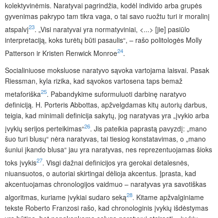
kolektyvinėmis. Naratyvai pagrindžia, kodėl individo arba grupės
gyvenimas pakrypo tam tikra vaga, o tai savo ruožtu turi ir moralinį
23
atspalvį
. „Visi naratyvai yra normatyviniai, <...> [jie] pasiūlo
interpretaciją, koks turėtų būti pasaulis“, – rašo politologės Molly
24
Patterson ir Kristen Renwick Monroe
.
Socialiniuose moksluose naratyvo sąvoka vartojama laisvai. Pasak
Riessman, kyla rizika, kad sąvokos vartosena taps bemaž
25
metaforiška
. Pabandykime suformuluoti darbinę naratyvo
definiciją. H. Porteris Abbottas, apžvelgdamas kitų autorių darbus,
teigia, kad minimali definicija sakytų, jog naratyvas yra „įvykio arba
26
įvykių serijos
perteikimas“
. Jis pateikia paprastą pavyzdį: „mano
šuo turi blusų“ nėra naratyvas, tai tiesiog konstatavimas, o „mano
šuniui įkando blusa“ jau yra naratyvas, nes reprezentuojamas šioks
27
toks įvykis
. Visgi dažnai definicijos yra gerokai detalesnės,
niuansuotos, o autoriai skirtingai dėlioja akcentus. Įprasta, kad
akcentuojamas chronologijos vaidmuo – naratyvas yra savotiškas
28
algoritmas, kuriame įvykiai sudaro seką
. Kitame apžvalginiame
tekste Roberto Franzosi rašo, kad chronologinis įvykių išdėstymas