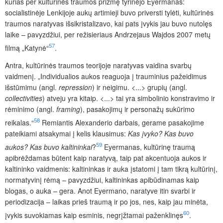
kurias per kultūrinės traumos prizmę tyrinėjo Eyermanas:
socialistinėje Lenkijoje aukų artimieji buvo priversti tylėti, kultūrinės
traumos naratyvas išsikristalizavo, kai pats įvykis jau buvo nutolęs
laike – pavyzdžiui, per režisieriaus Andrzejaus Wajdos 2007 metų
57
filmą „Katynė“
.
Antra, kultūrinės traumos teorijoje naratyvas vaidina svarbų
vaidmenį. „Individualios aukos reaguoja į trauminius pažeidimus
išstūmimu (
angl.
repression
) ir neigimu. <...> grupių (angl.
collectivities
) atveju yra kitaip. <...> tai yra simbolinio konstravimo ir
rėminimo (angl.
framing
), pasakojimų ir personažų sukūrimo
58
reikalas.“
Remiantis Alexanderio darbais, gerame pasakojime
pateikiami atsakymai į kelis klausimus:
Kas įvyko? Kas buvo
59
aukos? Kas buvo ka
ltininkai
?
Eyermanas, kultūrinę traumą
apibrėždamas būtent kaip naratyvą, taip pat akcentuoja aukos ir
kaltininko vaidmenis: kaltininkas ir auka įstatomi į tam tikrą kultūrinį,
normatyvinį rėmą – pavyzdžiui, kaltininkas apibūdinamas kaip
blogas, o auka – gera. Anot Eyermano, naratyve itin svarbi ir
periodizacija – laikas prieš traumą ir po jos, nes, kaip jau minėta,
60
įvykis suvokiamas kaip esminis, negrįžtamai paženklinęs
.