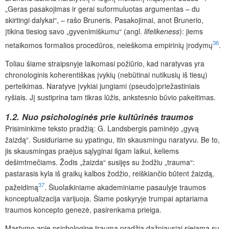
„Geras pasakojimas ir gerai suformuluotas argumentas – du
skirtingi dalykai“, – rašo Bruneris. Pasakojimai, anot Brunerio,
įtikina tiesiog savo „gyvenimiškumu“ (angl.
lifelikeness
): jiems
36
netaikomos formalios procedūros, neieškoma empirinių įrodymų
.
Toliau šiame straipsnyje laikomasi požiūrio, kad naratyvas yra
chronologinis koherentiškas įvykių (nebūtinai nutikusių iš tiesų)
perteikimas. Naratyve įvykiai jungiami (pseudo)priežastiniais
ryšiais. Jį sustiprina tam tikras lūžis, ankstesnio būvio pakeitimas
.
1.2. Nuo psichologinės prie kultūrinės traumos
Prisiminkime teksto pradžią: G. Landsbergis paminėjo „gyvą
žaizdą“. Susiduriame su ypatingu, itin skausmingu naratyvu. Be to,
jis skausmingas praėjus sąlyginai ilgam laikui, keliems
dešimtmečiams. Žodis „žaizda“ susijęs su žodžiu „trauma“:
pastarasis kyla iš graikų kalbos žodžio, reiškiančio būtent žaizdą,
37
pažeidimą
. Šiuolaikiniame akademiniame pasaulyje traumos
konceptualizacija varijuoja. Šiame poskyryje trumpai aptariama
traumos koncepto genezė, pasirenkama prieiga.
M
ąstymo apie psichologinę traumą pradžia dažniausiai siejama su