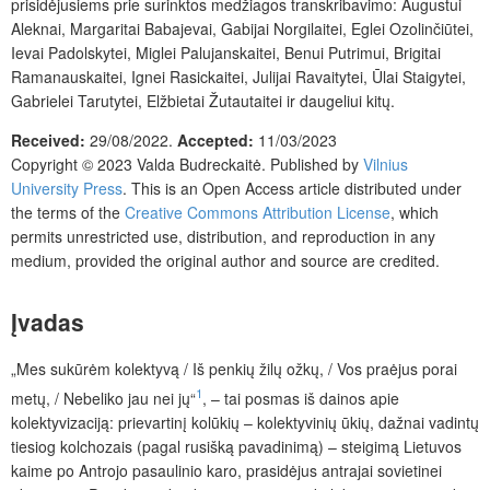
prisidėjusiems prie surinktos medžiagos transkribavimo: Augustui
Aleknai, Margaritai Babajevai, Gabijai Norgilaitei, Eglei Ozolinčiūtei,
Ievai Padolskytei, Miglei Palujanskaitei, Benui Putrimui, Brigitai
Ramanauskaitei, Ignei Rasickaitei, Julijai Ravaitytei, Ūlai Staigytei,
Gabrielei Tarutytei, Elžbietai Žutautaitei ir daugeliui kitų.
Received:
29/08/2022.
Accepted:
11/03/2023
Copyright © 2023 Valda Budreckaitė. Published by
Vilnius
University Press
.
This is an Open Access article distributed under
the terms of the
Creative Commons Attribution License
, which
permits unrestricted use, distribution, and reproduction in any
medium, provided the original author and source are credited.
Įvadas
„Mes sukūrėm kolektyvą / Iš penkių žilų ožkų, / Vos praėjus porai
1
metų, / Nebeliko jau nei jų“
, – tai posmas iš dainos apie
kolektyvizaciją: prievartinį kolūkių – kolektyvinių ūkių, dažnai vadintų
tiesiog kolchozais (pagal rusišką pavadinimą) – steigimą Lietuvos
kaime po Antrojo pasaulinio karo, prasidėjus antrajai sovietinei