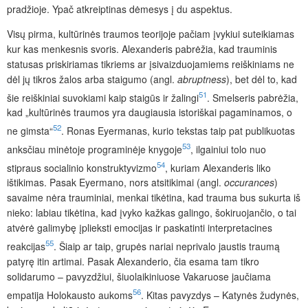
pradžioje. Ypač atkreiptinas dėmesys į du aspektus.
Visų pirma, kultūrinės traumos teorijoje pačiam įvykiui suteikiamas
kur kas menkesnis svoris.
Alexanderis pabrėžia, kad trauminis
statusas priskiriamas tikriems ar įsivaizduojamiems reiškiniams ne
dėl jų tikros žalos arba staigumo (angl.
abruptness
), bet dėl to, kad
51
šie reiškiniai suvokiami kaip staigūs ir žalingi
. Smelseris pabrėžia,
kad „kultūrinės traumos yra daugiausia istoriškai pagaminamos, o
52
ne gimsta“
. Ronas Eyermanas, kurio tekstas taip pat publikuotas
53
anksčiau minėtoje programinėje knygoje
, ilgainiui tolo nuo
54
stipraus socialinio konstruktyvizmo
, kuriam Alexanderis liko
ištikimas. Pasak Eyermano, nors atsitikimai (angl.
occurances
)
savaime nėra trauminiai, menkai tikėtina, kad trauma bus sukurta iš
nieko: labiau tikėtina, kad įvyko kažkas galingo, šokiruojančio, o tai
atvėrė galimybę įplieksti emocijas ir paskatinti interpretacines
55
reakcijas
. Šiaip ar taip, grupės nariai neprivalo jaustis traumą
patyrę itin artimai. Pasak Alexanderio, čia esama tam tikro
solidarumo – pavyzdžiui,
šiuolaikiniuose Vakaruose jaučiama
56
empatija Holokausto aukoms
.
Kitas pavyzdys – Katynės žudynės,