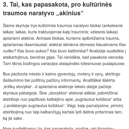
3. Tai, kas papasakota, pro kultūrinės
traumos naratyvo „akinius“
Šiame skyriuje trys kultūrinės traumos naratyvo blokai (ankstesnis
laikas; laikas, kuris traktuojamas kaip trauminis; vėlesnis laikas)
aptariami atskirai. Antrasis blokas, kuriame apibrėžiama trauma,
aptariamas išsamiausiai: atskirai skiriama dėmesio klausimams
Kas
nutiko? Kas buvo aukos? Kas buvo kaltininkai?
Analizėje susitelkta į
atsikartojimus, bendras gijas. Tai nereiškia, kad pasakota vienodai.
Tam tikros būdingos variacijos atsispindės tolesniuose puslapiuose.
Bus pacituota miesto ir kaimo gyventojų, moterų ir vyrų, skirtingo
išsilavinimo bei politinių pažiūrų informantų. Analitiškai išskirta
„kritikų stovykla“. Ji aptariama atskiroje teksto dalyje
pačioje
skyriaus pabaigoje. Šios „stovyklos“ atstovai aiškiai, pabrėžtinai
atsiribojo nuo paplitusio kalbėjimo apie „sugriautus kolūkius“ arba
„Landsbergio sugriautus kolūkius“. Visgi, kaip pamatysime, pirminį
atsiribojimą nuo taip kalbančiųjų kartais lydi dalinis pritarimas tam,
ką jie sako.
Nors susitelkiama į to, kas papasakota, analizę, visi išsamiau