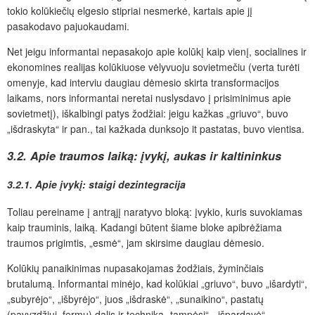
tokio kolūkiečių elgesio stipriai nesmerkė, kartais apie jį
pasakodavo pajuokaudami.
Net jeigu informantai nepasakojo apie kolūkį kaip vienį, socialines ir
ekonomines realijas kolūkiuose vėlyvuoju sovietmečiu (verta turėti
omenyje, kad interviu daugiau dėmesio skirta transformacijos
laikams, nors
informantai neretai nuslysdavo į prisiminimus apie
sovietmetį), iškalbingi patys žodžiai: jeigu kažkas „griuvo“, buvo
„išdraskyta“ ir pan., tai kažkada dunksojo it pastatas, buvo vientisa.
3.2. Apie traumos laiką: įvykį, aukas ir kaltininkus
3.2.1. Apie įvykį: staigi dezintegracija
Toliau pereiname į antrąjį naratyvo bloką: įvykio, kuris suvokiamas
kaip trauminis, laiką. Kadangi būtent šiame bloke apibrėžiama
traumos prigimtis, „esmė“,
jam skirsime daugiau dėmesio.
Kolūkių panaikinimas nupasakojamas žodžiais, žyminčiais
brutalumą. Informantai minėjo, kad kolūkiai „griuvo“, buvo „išardyti“,
„subyrėjo“, „išbyrėjo“, juos „išdraskė“, „sunaikino“, pastatų
(pavyzdžiui, fermų) dalis ir techniką „tampėsi“, „
išpardavė“,