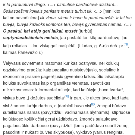
ir ta parduotuvė dingo.
<...>
pirmutinė parduotuvė atsidarė...
Šešiasdešimt kokiais penktais metais turbūt tik,
<...>
[mini kito
kaimo pavadinimą]
tik viena, viena ir buvo ta parduotuvėlė. Ir tai ten
buvęs, buvęs kažkoks kontoros ten, buvęs gyvenamas namas. <...>
O paskui, kai atėjo geri laikai, musėt
[turbūt]
septyniasdešimtais metais
, jau pastatė ten kitą parduotuvę, jau
78
kaip reikalas... Jau viską gali nusipirkti.
(Liudas, g. 6-ojo deš. pr.
,
kaimas Panevėžio r.)
Vėlyvasis sovietmetis matomas kur kas pozityviau nei kolūkių
egzistavimo pradžia: kaip pagaliau nusistovėjusio, socialine ir
ekonomine prasme
pagerėjusio gyvenimo laikas. Šio laikotarpio
kolūkis suvokiamas kaip organiškas vienetas, savotiškas
mikrokosmosas: informantai minėjo, kad kolūkyje „buvo tvarka“,
79
viskas buvo „į
dėžutes sudėliota“
ir pan.
Jie akcentavo, kad tada
80
visi žmonės turėjo darbus, o įdarbinti buvo visi
, žmogui būdavo
suteikiamas namas (pavyzdžiui, vadinamasis alytnamis), stipriuose
kolūkiuose kolūkiečiai gerai uždirbdavo, žmonės sulaukdavo
pagalbos ūkio darbuose (pavyzdžiui,
jiems padėdavo suarti žemę,
pasodinti ir nukasti bulves sklypuose), vykdavo įvairūs renginiai.