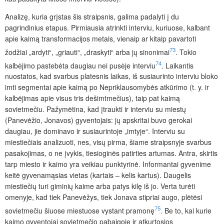
A
nalizę, kuria grįstas šis straipsnis, galima padalyti į du
pagrindinius etapus. Pirmiausia atrinkti interviu, kuriuose, kalbant
apie kaimą transformacijos metais, vienaip ar kitaip pavartoti
73
žodžiai „ardyti“, „griauti“, „draskyti“ arba jų sinonimai
. Tokio
74
kalbėjimo pastebėta daugiau nei pusėje interviu
. Laikantis
nuostatos, kad svarbus platesnis laikas, iš susiaurinto interviu bloko
imti segmentai apie kaimą po Nepriklausomybės atkūrimo (t. y. ir
kalbėjimas apie visus tris dešimt­mečius), taip pat kaimą
sovietmečiu. Pažymėtina, kad įtraukti ir interviu su miestų
(Panevėžio, Jonavos) gyventojais:
jų apskritai buvo gerokai
daugiau, jie dominavo ir susiaurintoje „imtyje“. Interviu su
miestiečiais analizuoti, nes, visų pirma, šiame straipsnyje svarbus
pasakojimas, o ne įvykis, tiesioginės patirties artumas. Antra, skirtis
tarp miesto ir kaimo yra veikiau punktyrinė. Informantai gyvenime
keitė gyvenamąsias vietas (kartais – kelis kartus). Daugelis
miestiečių turi giminių kaime arba patys kilę iš jo. Verta turėti
omenyje, kad tiek Panevėžys, tiek Jonava stipriai augo, plėtėsi
75
sovietmečiu šiuose miestuose vystant pramonę
. Be to, kai kurie
kaimo gyventojai sovietmečio pabaigoje ir atkurtosios