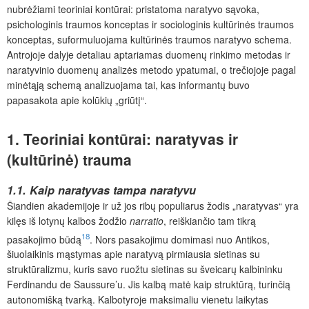
nubrėžiami teoriniai kontūrai: pristatoma naratyvo sąvoka,
psichologinis traumos konceptas ir sociologinis kultūrinės traumos
konceptas, suformuluojama kultūrinės traumos
naratyvo schema.
Antrojoje dalyje detaliau aptariamas duomenų rinkimo metodas ir
naratyvinio duomenų analizės metodo ypatumai, o trečiojoje pagal
minėtąją schemą analizuojama tai, kas informantų buvo
papasakota apie kolūkių „griūtį“.
1. Teoriniai kontūrai: naratyvas ir
(kultūrinė) trauma
1.1. Kaip naratyvas tampa naratyvu
Šiandien akademijoje ir už jos ribų populiarus žodis „naratyvas“ yra
kilęs iš lotynų kalbos žodžio
narratio
, reiškiančio tam tikrą
18
pasakojimo būdą
. Nors pasakojimu domimasi nuo Antikos,
šiuolaikinis mąstymas apie naratyvą pirmiausia sietinas su
struktūralizmu, kuris savo ruožtu sietinas su šveicarų kalbininku
Ferdinandu de Saussure’u. Jis kalbą matė kaip struktūrą, turinčią
autonomišką tvarką. Kalbotyroje maksimaliu vienetu laikytas