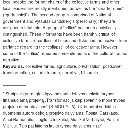
local people: the former chairs of the collective farms and other
local leaders are mostly mentioned, as well as the “smarter ones”
(“gudresnieji”). The second group is comprised of National
government and Vytautas Landsbergis (personally); they are
assigned a fatal role. A group of “critics” has been analytically
distinguished. These informants have been harshly critical of
collective farms regardless of times and distanced themselves from
parlance regarding the “collapse” of collective farms. However,
some of the “critics” repeated some elements of the cultural trauma
narrative.
Keywords:
collective farms, agriculture, privatisation, postsoviet
transformation, cultural trauma, narrative, Lithuania.
__________
*
Straipsnis parengtas įgyvendinant Lietuvos mokslo tarybos
finansuojamą projektą „Transformacija kaip sovietinio modernybės
projekto demontavimas“ (S-MOD-21-6). Už bendrai surinktus
duomenis autorė dėkoja projekto dalyviams: Rositai Garškaitei,
Ainei Ramonaitei, Jogilei Ulinskaitei, Monikai Verbalytei, Pauliui
Vijeikiui. Taip pat kitiems lauko tyrimo dalyviams ir (ar)