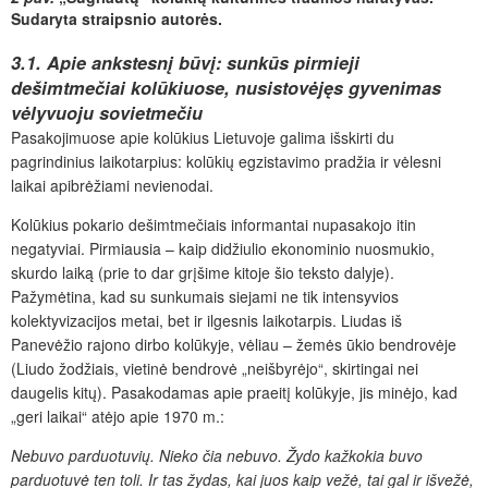
Sudaryta straipsnio autorės.
3.1. Apie ankstesnį būvį: sunkūs pirmieji
dešimtmečiai kolūkiuose, nusistovėjęs gyvenimas
vėlyvuoju sovietmečiu
Pasakojimuose apie kolūkius Lietuvoje galima išskirti du
pagrindinius laikotarpius: kolūkių egzistavimo pradžia ir vėlesni
laikai apibrėžiami nevienodai.
Kolūkius pokario dešimtmečiais informantai nupasakojo itin
negatyviai. Pirmiausia – kaip didžiulio ekonominio nuosmukio,
skurdo laiką (prie to dar grįšime kitoje šio teksto dalyje).
Pažymėtina, kad su sunkumais siejami ne tik intensyvios
kolektyvizacijos metai, bet ir ilgesnis laikotarpis. Liudas iš
Panevėžio rajono dirbo kolūkyje, vėliau – žemės ūkio bendrovėje
(Liudo žodžiais, vietinė bendrovė „neišbyrėjo“, skirtingai nei
daugelis kitų). Pasakodamas apie praeitį kolūkyje, jis minėjo, kad
„geri laikai“ atėjo apie 1970 m.:
Nebuvo parduotuvių. Nieko čia nebuvo. Žydo kažkokia buvo
parduotuvė ten toli. Ir tas žydas, kai juos kaip vežė, tai gal ir išvežė
,