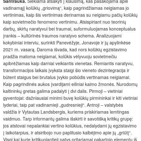
Santrauka.
Siekiama atsakyti į klausimą, kas pasakojama apie
vadinamąjį kolūkių „griovimą“, kaip pagrindžiamas neigiamas jo
vertinimas, kaip šis vertinimas derinamas su neigiamu pačių kolūkių
kaip sovietmečio fenomeno vertinimu. Atsispiriant nuo teorinių
darbų, skirtų naratyvui bei traumai, suformuluojamas konceptualus
įrankis – kultūrinės traumos naratyvo schema. Analizuojami
kokybiniai interviu, surinkti Panevėžyje, Jonavoje ir jų apylinkėse
2021 m. vasarą. Daroma išvada, kad nors kolūkių egzistavimo
pradžia matoma neigiamai, kolūkis vėlyvuoju sovietmečiu
apibrėžiamas kaip darniai veikiantis vienetas. Remiantis naratyvu,
transformacijos laikais įvyksta staigi šio vieneto dezintegracija
ir
būtent staigus bei brutalus įvykio pobūdis vertinamas neigiamai.
Kaip pagrindinės aukos įvardijami eiliniai kaimo žmonės. Nurodomų
kaltininkų gretas galima padalyti į dvi dalis. Pirmoji – vietiniai
gyventojai: dažniausiai minimi buvę kolūkių pirmininkai ir kiti vietiniai
lyderiai, taip pat vadinamieji „gudresnieji“. Antroji – valstybės
valdžia ir Vytautas Landsbergis, kuriems priskiriamas lemtingas
vaidmuo. Tarp informantų galima išskirti ir savotišk
ą kritikų grupę:
jos atstovai nepalankiai vertino kolūkius, nedalydami jų egzistavimo
į laikotarpius, ir atsiribojo nuo paplitusio kalbėjimo apie jų „griūtį“.
Visgi kai kurie kritikuojantieji patys pritariamai pakartojo elementų iš