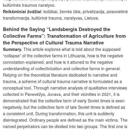
kultūrinės traumos naratyvo.
Reikšminiai žodžiai
: kolūkiai, žemės ūkis, privatizacija, posovietinė
transformacija, kultūrinė trauma, naratyvas, Lietuva.
Behind the Saying “Landsbergis Destroyed the
Collective Farms”: Transformation of Agriculture from
the Perspective of Cultural Trauma Narrative
Summary.
This article explores what is told about the supposed
“collapse” of the collective farms in Lithuania, how is the negative
connotation explained, and how is it attuned to the negative
understanding of collectivization and collective farms in general.
Relying on the theoretical literature dedicated to narrative and
trauma, a scheme of cultural trauma narrative is formulated as a
conceptual tool. Through narrative analysis of qualitative interviews
collected in Panevėžys, Jonava, and their vicinities in 2021, it is
demonstrated that the collective farm of early Soviet times is seen
negatively, but the collective farm of late Soviet times is defined as
a consistent unit. During transformation, this unit is suddenly
disintegrated. Ordinary people are defined as the main victims. The
named perpetrators can be divided into two groups. The first one is