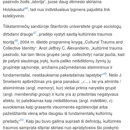
pasirodo žodis „istorija“, juose daug dėmesio skiriama
46
Holokaustui
, tad nuo individualaus lygmens pajudėta link
kolektyvinio.
Tūkstantmečių sandūroje Stanfordo universitete grupė sociolog
ų,
47
dirbdami drauge
, pradėjo vystyti savitą kultūrinės traumos
48
teoriją
, 2004 m. išleido programinę knygą „Cultural Trauma and
Collective Identity“. Anot Jeffrey C. Alexanderio, „kultūrinė trauma
pasirodo, kai tam tikros grupės (angl.
collectivity
) nariai jaučia, kad
jie patyrė siaubingą įvykį, kuris paliko neišdildomų žymių jų
grupinėje sąmonėje, amžiams pažymėdamas atsiminimus ir
49
fundamentaliai, neatšaukiamai pakeisdamas tapatybę“
. Neilo J.
Smelserio apibrėžimas yra gana panašus: „<...> tai yra atmintis /
atsiminimas (angl.
memory
), kurį viešai priima narystės grupė
(angl.
membership group
) ir kuris yra a) prisotintas negatyvaus
afekto, b) pateikiamas kaip neišdildomas (angl.
indelible
), c)
suvokiamas kaip grasantis visuomenės egzistencijai arba
pažeidžiantis vieną arba daugiau iš fundamentalių kultūrinių
50
prielaidų“
. Kaip jau buvo galima suprasti iš definicijų, kultūrinės
traumos samprata stipriai skiriasi nuo aprašytosios šio poskyrio