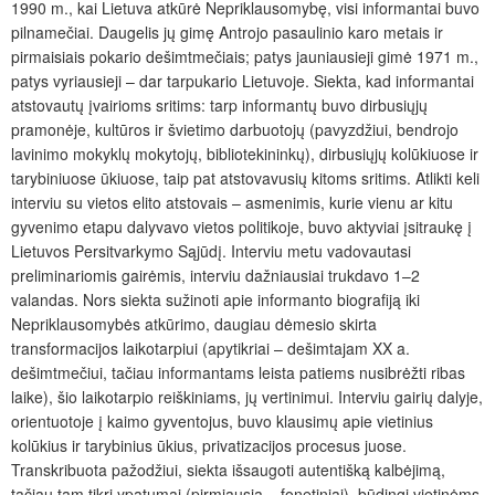
1990 m., kai Lietuva atkūrė Nepriklausomybę, visi informantai buvo
pilnamečiai. Daugelis jų gimę Antrojo pasaulinio karo metais ir
pirmaisiais pokario dešimtmečiais; patys jauniausieji gimė 1971 m.,
patys vyriausieji – dar tarpukario Lietuvoje. Siekta, kad informantai
atstovautų įvairioms sritims: tarp informantų buvo dirbusiųjų
pramonėje, kultūros ir švietimo darbuotojų (pavyzdžiui, bendrojo
lavinimo mokyklų mokytojų, bibliotekininkų), dirbusiųjų kolūkiuose ir
tarybiniuose ūkiuose, taip pat atstovavusių kitoms sritims. Atlikti keli
interviu su vietos elito atstovais – asmenimis, kurie vienu ar kitu
gyvenimo etapu dalyvavo vietos politikoje, buvo aktyviai įsitraukę į
Lietuvos Persitvarkymo Sąjūdį.
Interviu metu vadovautasi
preliminariomis gairėmis
, interviu dažniausiai trukdavo 1–2
valandas. Nors siekta sužinoti apie informanto biografiją iki
Nepriklausomybės atkūrimo, daugiau dėmesio skirta
transformacijos laikotarpiui (apytikriai – dešimtajam XX a.
dešimtmečiui, tačiau informantams leista patiems nusibrėžti ribas
laike), šio laikotarpio reiškiniams, jų vertinimui. Interviu gairių dalyje,
orientuotoje į kaimo gyventojus, buvo klausimų apie vietinius
kolūkius ir tarybinius ūkius, privatizacijos procesus juose.
Transkribuota pažodžiui, siekta išsaugoti autentišką kalbėjimą,
tačiau tam tikri ypatumai (pirmiausia – fonetiniai), būdingi vietinėms