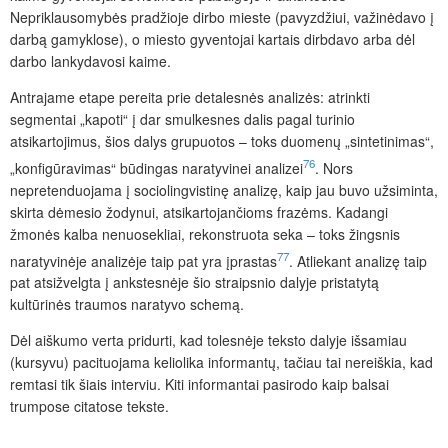
Nepriklausomybės pradžioje dirbo mieste (pavyzdžiui, važinėdavo į
darbą gamyklose), o miesto gyventojai kartais dirbdavo arba dėl
darbo lankydavosi kaime.
Antrajame etape pereita prie detalesnės analizės: atrinkti
segmentai „kapoti“ į dar smulkesnes dalis pagal turinio
atsikartojimus, šios dalys grupuotos – toks duomenų „sintetinimas“,
76
„konfigūravimas“ būdingas naratyvinei analizei
. Nors
nepretenduojama į sociolingvistinę analizę, kaip jau buvo užsiminta,
skirta dėmesio žodynui, atsikartojančioms frazėms. Kadangi
žmonės kalba nenuosekliai,
rekonstruota seka – toks žingsnis
77
naratyvinėje analizėje taip pat yra įprastas
. Atliekant analizę taip
pat atsižvelgta į ankstesnėje šio straipsnio dalyje pristatytą
kultūrinės traumos naratyvo schemą.
Dėl aiškumo verta pridurti, kad tolesnėje teksto dalyje išsamiau
(kursyvu) pacituojama keliolika informantų, tačiau tai nereiškia, kad
remtasi tik šiais interviu. Kiti informantai pasirodo kaip balsai
trumpose citatose tekste.