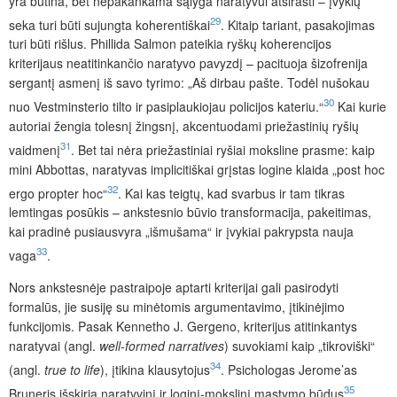
yra būtina, bet nepakankama sąlyga naratyvui atsirasti – įvykių
29
seka turi būti sujungta koherentiškai
. Kitaip tariant, pasakojimas
turi būti rišlus. Phillida Salmon pateikia ryškų koherencijos
kriterijaus neatitinkančio naratyvo pavyzdį – pacituoja šizofrenija
sergantį asmenį iš savo tyrimo: „Aš dirbau pašte. Todėl nušokau
30
nuo Vestminsterio tilto ir pasiplaukiojau policijos kateriu.“
Kai kurie
autoriai žengia tolesnį žingsnį, akcentuodami priežastinių ryšių
31
vaidmenį
. Bet tai nėra priežastiniai ryšiai moksline prasme: kaip
mini Abbottas, naratyvas implicitiškai grįstas logine klaida „post hoc
32
ergo propter hoc“
. Kai kas teigtų, kad svarbus ir tam tikras
lemtingas posūkis – ankstesnio būvio transformacija, pakeitimas,
kai pradinė pusiausvyra „išmušama“ ir įvykiai pakrypsta nauja
33
vaga
.
Nors ankstesnėje pastraipoje aptarti kriterijai gali pasirodyti
formalūs, jie susiję su minėtomis argumentavimo, įtikinėjimo
funkcijomis. Pasak Kennetho J. Gergeno, kriterijus atitinkantys
naratyvai (angl.
well-formed narratives
) suvokiami kaip „tikroviški“
34
(angl.
true to life
), įtikina klausytojus
. Psichologas Jerome’as
35
Bruneris išskiria naratyvinį ir loginį-mokslinį mąstymo būdus
.