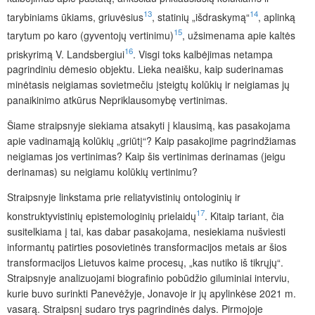
13
14
tarybiniams ūkiams, griuvėsius
, statinių „išdraskymą“
, aplinką
15
tarytum po karo (gyventojų vertinimu)
, užsimenama apie kaltės
16
priskyrimą V. Landsbergiui
. Visgi toks kalbėjimas netampa
pagrindiniu dėmesio objektu. Lieka neaišku, kaip suderinamas
minėtasis neigiamas sovietmečiu įsteigtų kolūkių ir neigiamas jų
panaikinimo atkūrus Nepriklausomybę vertinimas.
Šiame straipsnyje siekiama atsakyti į klausimą, kas pasakojama
apie vadinamąją kolūkių „griūtį“? Kaip pasakojime pagrindžiamas
neigiamas jos vertinimas? Kaip šis vertinimas derinamas (jeigu
derinamas) su neigiamu kolūkių vertinimu?
Straipsnyje linkstama prie reliatyvistinių ontologinių ir
17
konstruktyvistinių epistemologinių prielaidų
. Kitaip tariant, čia
susitelkiama į tai, kas dabar pasakojama, nesiekiama nušviesti
informantų
patirties posovietinės transformacijos metais ar šios
transformacijos Lietuvos kaime procesų, „kas nutiko iš tikrųjų“.
Straipsnyje analizuojami biografinio pobūdžio giluminiai interviu,
kurie buvo surinkti Panevėžyje, Jonavoje ir jų apylinkėse 2021 m.
vasarą. Straipsnį sudaro trys pagrindinės dalys. Pirmojoje