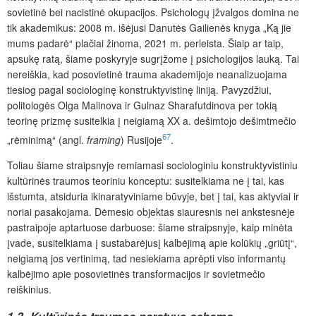
sovietinė bei nacistinė okupacijos. Psichologų įžvalgos domina ne
tik akademikus: 2008 m. išėjusi Danutės Gailienės knyga „
Ką jie
mums padarė“ plačiai žinoma, 2021 m. perleista. Šiaip ar taip,
apsukę ratą, šiame poskyryje sugrįžome į psichologijos lauką. Tai
nereiškia, kad posovietinė trauma akademijoje neanalizuojama
tiesiog pagal sociologinę konstruktyvistinę liniją. Pavyzdžiui,
politologės Olga Malinova ir Gulnaz Sharafutdinova per tokią
teorinę prizmę susitelkia į neigiamą XX a. dešimtojo dešimtmečio
67
„rėminimą“ (angl.
framing
) Rusijoje
.
Toliau šiame straipsnyje remiamasi sociologiniu konstruktyvistiniu
kultūrinės traumos teoriniu konceptu: susitelkiama ne į tai, kas
išstumta, atsiduria ikinaratyviniame būvyje, bet į tai, kas aktyviai ir
noriai pasakojama. Dėmesio objektas siauresnis nei ankstesnėje
pastraipoje aptartuose darbuose: šiame straipsnyje, kaip minėta
įvade, susitelkiama į sustabarėjusį kalbėjimą apie kolūkių „griūtį“,
neigiamą jos vertinimą, tad nesiekiama aprėpti viso informantų
kalbėjimo apie
posovietinės transformacijos ir sovietmečio
reiškinius.