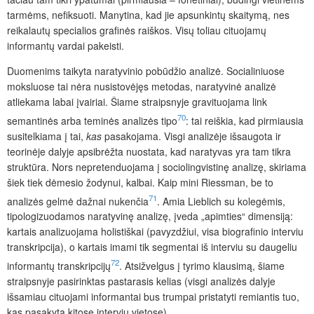
tarmėms, nefiksuoti. Manytina, kad jie apsunkintų skaitymą, nes
reikalautų specialios grafinės raiškos. Visų toliau cituojamų
informantų vardai pakeisti.
Duomenims taikyta naratyvinio pobūdžio analizė. Socialiniuose
moksluose tai nėra nusistovėjęs metodas, naratyvinė analizė
atliekama
labai įvairiai. Šiame straipsnyje gravituojama link
70
semantinės arba teminės analizės tipo
: tai reiškia, kad pirmiausia
susitelkiama į tai,
kas
pasakojama. Visgi analizėje išsaugota ir
teorinėje dalyje apsibrėžta nuostata, kad naratyvas yra tam tikra
struktūra. Nors nepretenduojama į sociolingvistinę analizę, skiriama
šiek tiek dėmesio žodynui, kalbai. Kaip mini Riessman, be to
71
analizės gelmė dažnai nukenčia
. Amia Lieblich su kolegėmis,
tipologizuodamos naratyvinę analizę, įveda „apimties“ dimensiją:
kartais analizuojama holistiškai (pavyzdžiui, visa biografinio interviu
transkripcija), o kartais imami tik segmentai iš interviu su daugeliu
72
informantų transkripcijų
. Atsižvelgus į tyrimo klausimą, šiame
straipsnyje pasirinktas pastarasis kelias (visgi analizės dalyje
išsamiau cituojami informantai bus trumpai pristatyti remiantis tuo,
kas pasakyta kitose interviu vietose).