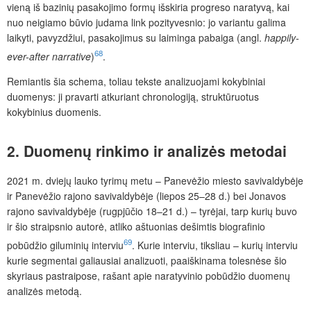
vieną iš bazinių pasakojimo formų išskiria progreso naratyvą, kai
nuo neigiamo būvio judama link pozityvesnio: jo variantu galima
laikyti, pavyzdžiui, pasakojimus su laiminga pabaiga (angl.
happily-
68
ever-after narrative
)
.
Remiantis šia schema, toliau tekste analizuojami kokybiniai
duomenys: ji pravarti atkuriant chronologiją, struktūruotus
kokybinius duomenis.
2. Duomenų rinkimo ir analizės metodai
2021 m. dviejų lauko tyrimų metu – Panevėž
io miesto savivaldybėje
ir Panevėžio rajono savivaldybėje (liepos 25–28 d.) bei Jonavos
rajono savivaldybėje (rugpjūčio 18–21 d.) – tyrėjai, tarp kurių buvo
ir šio straipsnio autorė, atliko aštuonias dešimtis biografinio
69
pobūdžio giluminių interviu
. Kurie interviu, tiksliau – kurių interviu
kurie segmentai galiausiai analizuoti, paaiškinama tolesnėse šio
skyriaus pa­straipose, rašant apie naratyvinio pobūdžio duomenų
analizės metodą
.