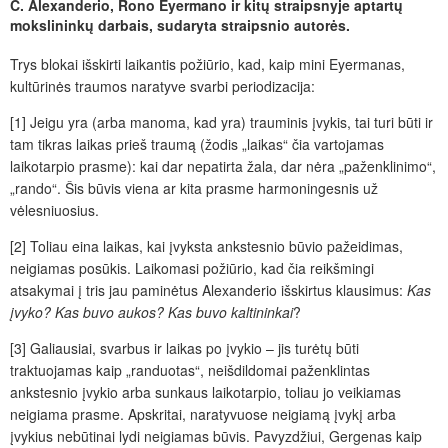
C. Alexanderio, Rono Eyermano ir kitų straipsnyje aptartų
mokslininkų darbais, sudaryta straipsnio autorės.
Trys blokai išskirti laikantis požiūrio, kad, kaip mini Eyermanas,
kultūrinės traumos naratyve svarbi periodizacija:
[1] Jeigu yra (arba manoma, kad yra) trauminis įvykis, tai turi būti ir
tam tikras laikas
prieš traumą (žodis „laikas“ čia vartojamas
laikotarpio prasme): kai dar nepatirta žala, dar nėra „paženklinimo“,
„rando“. Šis būvis viena ar kita prasme harmoningesnis už
vėlesniuosius.
[2] Toliau eina laikas, kai įvyksta ankstesnio būvio pažeidimas,
neigiamas posūkis. Laikomasi požiūrio, kad čia reikšmingi
atsakymai į tris jau paminėtus Alexanderio išskirtus klausimus:
Kas
įvyko? Kas buvo aukos? Kas buvo kaltininkai
?
[3] Galiausiai, svarbus ir laikas po
įvykio – jis turėtų būti
traktuojamas kaip „randuotas“, neišdildomai paženklintas
ankstesnio įvykio arba sunkaus laikotarpio, toliau jo veikiamas
neigiama prasme. Apskritai, naratyvuose neigiamą įvykį arba
įvykius nebūtinai lydi neigiamas būvis. Pavyzdžiui, Gergenas kaip