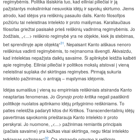
regimybėmis. Politika išsiskiria tuo, kad eiliniai piliečiai ir ją
pažįstantys mokslininkai nesuvokia idėjų ir sąvokų skirtumo. Jiems
atrodo, kad idėjos yra reiškinių pasaulio dalis. Kanto filosofijos
požiūriu tai neleistinas intelekto ir proto maišymas. Karaliaučiaus
filosofas griežtai pasisakė prieš reiškinių vadinimą regimybėmis. Jo
žodžiais, „<...> reiškinio regimybė yra ne objekte, kiek jis stebimas,
31
bet sprendinyje apie objektą“
. Nepaisant Kanto aiškaus nenoro
reiškinius vadinti regimybėmis, to neįmanoma išvengti. Akivaizdu,
kad intelektas nepažįsta daiktų savaime. Ši aplinkybė leidžia kalbėti
apie regimybę. Eiliniai piliečiai ir politikos mokslų atstovai į vieną
neleistinai suplaka dvi skirtingas regimybes. Pirmąją sukuria
intelekto pažinimas, o antrąją – mąstymas idėjomis.
Idėjas sumaišius į vieną su empiriniais reiškiniais atsiranda Kanto
neaptartas fenomenas. Jo
Grynojo proto kritika
negali paaiškinti
politikoje nuolatos aptinkamo idėjų prilyginimo reiškiniams. To
paties neleidžia padaryti kitos dvi Kritikos
.
Transcendentalinių idėjų
paver
timas sąvokomis prieštarauja Kanto intelekto ir proto
perskyrai. Jo nuomone, „<...> pažinimas remiantis principais
(pačiais savaime) yra kažkas visai skirtinga, negu tiktai intelekto
32
teikiamas pažinimas“
.
Čia atsiranda principo ir reiškinio