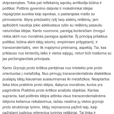
dviprasmybes. Tokia pat refleksinių sąvokų amfibolija būtina ir
politikai. Politinio gyvenimo dalyviai ir mokslininkai
idėjas
nepagrįstai suvokia kaip sąvokas, o pastarąsias maišo su
pirmosiomis. Ištyrę priežastinį ryšį tarp atskirų reiškinių, jam
apibūdinti naudoja jokio adekvataus ryšio su reiškinių pasauliu
neturinčias idėjas. Kanto nuomone, pareigą konkrečiam žmogui
reikia skirti nuo moralinės pareigos apskritai. Šį principą pritaikius
politikai, būtina skirti idėjų istorinį, empiriniam prilygstantį, ir
transcendentalinį, vien tik mąstymui prieinamą, aspektą. Tai, kas
priklauso nuo kintančių laiko ir vietos sąlygų, neturi būti maišoma su
jas peržengiančiais principais.
Kanto
Grynojo proto kritikos
perėjimas nuo intelekto prie proto
orientuotas į metafiziką. Nuo pirmųjų transcendentalinės dialektikos
puslapių idėjų klausimas susiaurinamas iki metafizikos. Neaptartos
lieka kitos praktinio proto idėjos, išskyrus moralines, kurios yra
pagrindinis
Praktinio proto kritikos
analizės objektas. Kantas
supranta, kad politinės idėjos atitinka visus transcendentalinėms
idėjoms keliamus reikalavimus, tačiau nesiima jų vietos grynojo
proto struktūroje tyrimo. Idėjų neįmanoma pažinti taip, kaip
pažįstami juslinius referentus turintys reiškiniai. Tai tinka ir