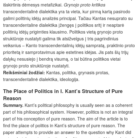
išskirtinis dėmesys metafizikai.
Grynojo proto kritikos
transcendentalinė dialektika yra ta vieta, kur pirmą kartą pasirodo
galimi politinių idėjų analizės principai. Tačiau Kantas nesuprato su
transcendentaline dialektika įžengęs į politikos sritį ir neaptarė
politinių idėjų prigimties klausimo. Politikos vietą grynojo proto
struktūroje nustatyti galima tik atsižvelgus į tris pagrindinius
veiksnius – Kanto transcendentalinių idėjų sampratą, praktinio proto
prioritetą ir samprotavimus apie estetines idėjas. Jis pats šių trijų
dalykų nesusiejo į bendrą visumą, o tai būtina politikos vietai
grynojo proto struktūroje nustatyti.
Reikšminiai žodžiai:
Kantas, politika, grynasis protas,
transcendentalinė dialektika, ideo­logija.
The Place of Politics in I. Kant’s Structure of Pure
Reason
Summary.
Kant’s political philosophy is usually seen as a coherent
part of his philosophical system. However, politics is not an integral
part of his conception of pure reason. The aim of the article is to
find the place of politics in Kant’s structure of pure reason. The
paper attempts to provide an answer to the question why Kant did