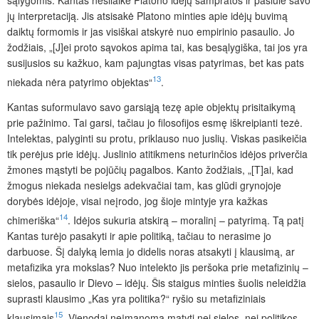
jų interpretaciją. Jis atsisakė Platono minties apie idėjų buvimą
daiktų formomis ir jas visiškai atskyrė nuo empirinio pasaulio. Jo
žodžiais, „[J]ei proto sąvokos apima tai, kas besąlygiška, tai jos yra
susijusios su kažkuo, kam pajungtas visas patyrimas, bet kas pats
13
niekada nėra patyrimo objektas“
.
Kantas suformulavo savo garsiąją tezę apie objektų prisitaikymą
prie pažinimo. Tai garsi, tačiau jo filosofijos esmę iškreipianti tezė.
Intelektas, palyginti su protu, priklauso nuo juslių. Viskas pasikeičia
tik perėjus prie idėjų. Juslinio atitikmens neturinčios idėjos priverčia
žmones mąstyti be pojūčių pagalbos. Kanto žodžiais, „[T]ai, kad
žmogus niekada nesielgs adekvačiai tam, kas glūdi grynojoje
dorybės idėjoje, visai neįrodo, jog šioje mintyje yra kažkas
14
chimeriška“
. Idėjos sukuria atskirą – moralinį –
patyrimą. Tą patį
Kantas turėjo pasakyti ir apie politiką, tačiau to nerasime jo
darbuose. Šį dalyką lemia jo didelis noras atsakyti į klausimą, ar
metafizika yra mokslas? Nuo intelekto jis peršoka prie metafizinių –
sielos, pasaulio ir Dievo – idėjų. Šis staigus minties šuolis neleidžia
suprasti klausimo „Kas yra politika?“ ryšio su metafiziniais
15
klausimais
. Vienodai neįmanoma matyti nei sielos, nei politikos.