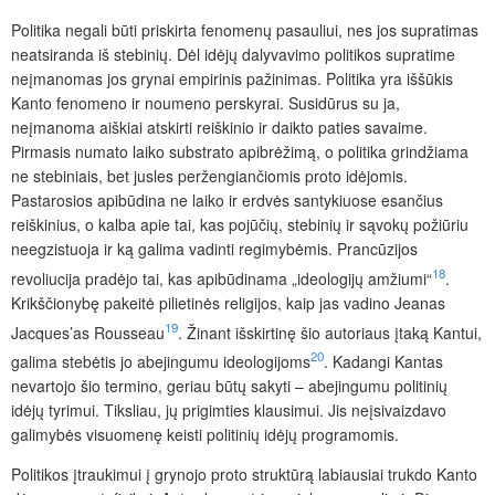
Politika negali būti priskirta fenomenų pasauliui, nes jos supratimas
neatsiranda iš stebinių. Dėl idėjų dalyvavimo politikos supratime
neįmanomas jos grynai empirinis pažinimas. Politika yra iššūkis
Kanto fenomeno ir noumeno perskyrai. Susidūrus su ja,
neįmanoma aiškiai atskirti reiškinio ir daikto paties savaime.
Pirmasis numato laiko substrato apibrėžimą, o politika grindžiama
ne stebiniais, bet jusles peržengiančiomis proto idėjomis.
Pastarosios apibūdina ne laiko ir erdvės santykiuose esančius
reiškinius, o kalba apie tai, kas pojūčių, stebinių ir sąvokų požiūriu
neegzistuoja ir ką galima vadinti regimybėmis. Prancūzijos
18
revoliucija pradėjo tai, kas apibūdinama „ideologijų amžiumi“
.
Krikščionybę pakeitė pilietinės religijos, kaip jas vadino Jeanas
19
Jacques’as Rousseau
. Žinant išskirtinę šio autoriaus įtaką Kantui,
20
galima stebėtis jo abejingumu ideologijoms
. Kadangi Kantas
nevartojo šio termino, geriau būtų sakyti – abejingumu politinių
idėjų tyrimui. Tiksliau, jų prigimties klausimui. Jis neįsivaizdavo
galimybės visuomenę keisti politinių idėjų programomis.
Politikos įtraukimui į grynojo proto struktūrą labiausiai trukdo Kanto