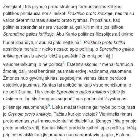
Žvelgiant į tris grynojo proto struktūrą formuojančias kritikas,
politikos pirmiausia norisi ieškoti
Praktinio proto kritikoje
, nes tai su
valios determinantais susieto proto tyrimas. Pripažinus, kad
politiniai sprendiniai nėra visuotiniai, gali kilti mintis jos ieškoti
Sprendimo galios kritikoje.
Abu Kanto politinės filosofijos aiškinimo
7
būdai išbandyti, ir abu iki galo neįtikina
.
Praktinio proto kritika
apsiriboja morale ir nieko nesako apie politiką, o
Sprendimo galios
kritika
geriausiu atveju leidžia paaiškinti žmonių polinkį į
8
visuomeniškumą, o ne politiką
. Estetinis skonis ir menai formuoja
žmonių dalijimosi bendrais jausmais erdvę, vadinamą visuomene.
Žmonės nuo gyvūnų skiriasi sugebėjimu vienas kitam perduoti
estetinius jausmus. Kantas tai apibūdina kaip visuomeniškumą, o
ne politiškumą. Tik vienoje
Sprendimo galios kritikos
vietoje jis
užsimena, jog šis žmogaus sugebėjimas geriausiai išvystomas
9
pilietinėje visuomenėje
. Lieka mažai tikėtina galimybė politiką rasti
jo
Grynojo proto kritikoje
. Tačiau kurioje vietoje? Vienintelis rimtas
pretendentas yra transcendentalinė dialektika. Įžengęs į šią grynojo
proto analizės sritį, Kantas iškart pradeda kalbėti apie politiką. Idėjų
prigimties aiškinimą jis pradeda nuo samprotavimų apie „Platono