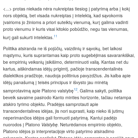
<...> protas niekada nėra nukreiptas tiesiog į patyrimą arba į kokį
nors objektą, bet visada nukreiptas į intelektą, kad sąvokomis
įvairioms jo žinioms a priori suteiktų vienumą, kurį galima vadinti
proto vienumu ir kuris visai kitokio pobūdžio, negu tas vienumas,
11
kurį gali sukurti inte­lektas.
Politika atsiranda ne iš pojūčių, vaizdinių ir sąvokų, bet laikosi
mąstymu, kuris suprantamas kaip proto sugebėjimas savarankiškai,
be empirinių veiksnių įsikišimo, determinuoti valią. Kantas net du
kartus, aiškindamas idėjų prigimtį, pačioje transcendentalinės
dialektikos pradžioje, naudoja politinius pavyzdžius. Jis kalba apie
idėjų panašumą į teisės principus ir išvysto jau minėtą
12
samprotavimą apie Platono valstybę
. Galima sakyti, politika
beveik savaime pasirodo Kanto minties horizonte, tačiau netampa
atskiro tyrimo objektu. Pradėjęs samprotauti apie
transcendentalines idėjas, jis nori suprasti, kaip nieko iš jutimų
neperimančios idėjos gali formuoti patyrimą. Kantui padėjo
nuorodos į Platono
Valstybę.
Neturėdamos empirinio objekto,
Platono idėjos jo interpretacijoje virto patyrimo atsiradimo
sąlygomis. Kantas nesilaikė Platono idėjų sampratos
ir pasiūlė savo