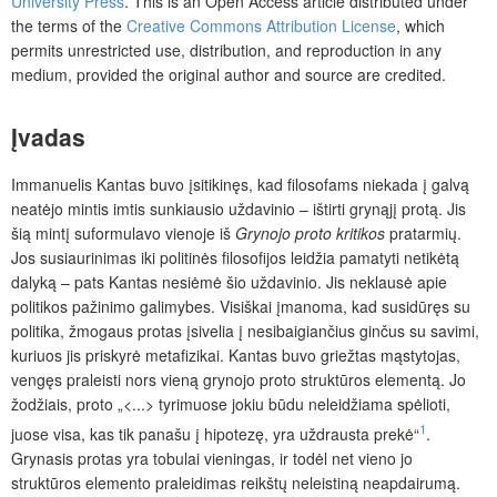
University Press
.
This is an Open Access article distributed under
the terms of the
Creative Commons Attribution License
, which
permits unrestricted use, distribution, and reproduction in any
medium, provided the original author and source are credited.
Įvadas
Immanuelis Kantas buvo įsitikinęs, kad filosofams niekada į galvą
neatėjo mintis imtis sunkiausio uždavinio – ištirti grynąjį protą. Jis
šią mintį suformulavo vienoje iš
Grynojo proto kritikos
pratarmių.
Jos susiaurinimas iki politinės filosofijos leidžia pamatyti netikėtą
dalyką –
pats Kantas nesiėmė šio uždavinio. Jis neklausė apie
politikos pažinimo galimybes. Visiškai įmanoma, kad susidūręs su
politika, žmogaus protas įsivelia į nesibaigiančius ginčus su savimi,
kuriuos jis priskyrė metafizikai. Kantas buvo griežtas mąstytojas,
vengęs praleisti nors vieną grynojo proto struktūros elementą. Jo
žodžiais, proto „<...> tyrimuose jokiu būdu neleidžiama spėlioti,
1
juose visa, kas tik panašu į hipotezę, yra uždrausta prekė“
.
Grynasis protas yra tobulai vieningas, ir todėl net vieno jo
struktūros elemento praleidimas reikštų neleistiną neapdairumą.