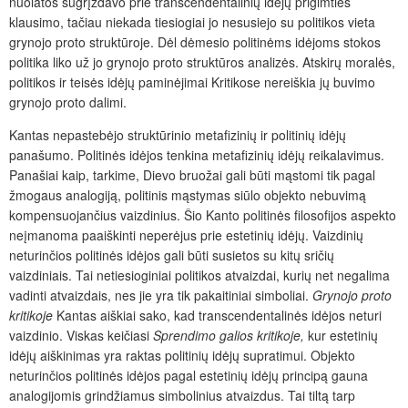
nuolatos sugrįždavo prie transcendentalinių idėjų prigimties
klausimo, tačiau niekada tiesiogiai jo nesusiejo su politikos vieta
grynojo proto struktūroje. Dėl dėmesio politinėms idėjoms stokos
politika liko už jo grynojo proto struktūros analizės. Atskirų moralės,
politikos ir teisės idėjų paminėjimai Kritikose nereiškia jų buvimo
grynojo proto dalimi.
Kantas nepastebėjo struktūrinio metafizinių ir politinių idėjų
panašumo. Politinės idėjos tenkina metafizinių idėjų reikalavimus.
Panašiai kaip, tarkime, Dievo bruožai gali būti mąstomi tik pagal
žmogaus analogiją, politinis mąstymas siūlo objekto nebuvimą
kompensuojančius vaizdinius. Šio Kanto politinės
filosofijos aspekto
neįmanoma paaiškinti neperėjus prie estetinių idėjų. Vaizdinių
neturinčios politinės idėjos gali būti susietos su kitų sričių
vaizdiniais. Tai netiesioginiai politikos atvaizdai, kurių net negalima
vadinti atvaizdais, nes jie yra tik pakaitiniai simboliai.
Grynojo proto
kritikoje
Kantas aiškiai sako, kad transcendentalinės idėjos neturi
vaizdinio. Viskas keičiasi
Sprendimo galios kritikoje,
kur estetinių
idėjų aiškinimas
yra raktas politinių idėjų supratimui. Objekto
neturinčios politinės idėjos pagal estetinių idėjų principą gauna
analogijomis grindžiamus simbolinius atvaizdus. Tai tiltą tarp