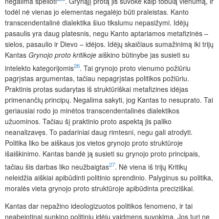
negalima spėlioti“
. Grynąjį protą jis suvokė kaip tobulą vienumą, ir
todėl nė vienas jo elementas negalėjo būti praleistas. Kanto
transcendentalinė dialektika šiuo tikslumu nepasižymi. Idėjų
pasaulis yra daug platesnis, negu Kanto aptariamos metafizinės –
sielos, pasaulio ir Dievo – idėjos. Idėjų skaičiaus sumažinimą iki trijų
Kantas
Grynojo proto kritikoje
aiškino būtinybe jas susieti su
26
intelekto kategorijomis
. Tai grynojo proto vienumo požiūriu
pagrįstas argumentas, tačiau nepagrįstas politikos požiūriu.
Praktinis protas sudarytas iš struktūriškai metafizines idėjas
primenančių principų. Negalima sakyti, jog Kantas to nesuprato. Tai
geriausiai rodo jo minėtos transcendentalinės dialektikos
užuominos. Tačiau šį praktinio proto aspektą jis paliko
neanalizavęs. To padariniai daug rimtesni, negu gali atrodyti.
Politika liko be aiškaus jos vietos grynojo proto struktūroje
išaiškinimo. Kantas bandė ją susieti su grynojo proto principais,
27
tačiau šis darbas liko neužbaigtas
. Nė viena iš trijų Kritikų
neleidžia aiškiai apibūdinti politinio sprendinio. Palyginus su politika,
moralės vieta grynojo proto struktūroje apibūdinta preciziškai.
Kantas dar nepažino ideologizuotos politikos fenomeno, ir tai
neabejotinai sunkino politinių idėjų vaidmens suvokimą. Jos turi ne