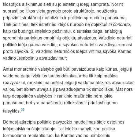
filosofijos aiškinimus sieti su jo estetinių idėjų samprata. Norint
suprasti politikos vietą grynojo proto struktūroje, neužtenka
pripažinti struktūrinį metafizinio ir politinio sprendinio panašumą.
Tiek politinė
s, tiek estetinės idėjos nurodo ne objektus
in concreto
,
kaip tai būdinga intelekto pažinimui, o suteikia pagal analogiją
sprendiniu parinktus empirinių objektų atvaizdus. Vaizdinio neturinti
politinė idėja gauna vaizdinį, o sąvokos neturintis vaizdinys remiasi
proto sąvoka. Šį vaizdinio neturinčios idėjos virtimą sąvoka Kantas
vadino „simboliniu atvaizdavimu“:
Antai monarchinė valstybė gali būti pavaizduota kaip kūnas, jeigu ji
valdoma pagal vidinius tautos dėsnius, arba tik kaip mašina
(pavyzdžiui, rankinis malūnėlis) jeigu ji valdoma atskiros absoliučios
valios, bet abiem atvejais ji pavaizduojama tik simboliškai. Mat nors
tarp despotinės valstybės ir rankinio malūnėlio nėra jokio
panašumo, bet yra panašios jų refleksijos ir priežastingumo
35
taisyklės
.
Dėmesį atkreipia politinio pavyzdžio naudojimas šioje estetines
idėjas aiškinančioje citatoje. Tai leidžia manyti, kad politika
formuojama remiantis tuo, ką Kantas vadino „simboliniu