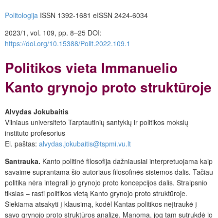
Politologija
ISSN 1392-1681
eISSN 2424-6034
2023/1, vol. 109, pp. 8–25
DOI:
https://doi.org/10.15388/Polit.2022.109.1
Politikos vieta Immanuelio
Kanto grynojo proto struktūroje
Alvydas Jokubaitis
Vilniaus universiteto Tarptautinių santykių ir politikos mokslų
instituto profesorius
El. paštas:
alvydas.jokubaitis@tspmi.vu.lt
Sant
rauka.
Kanto politinė filosofija dažniausiai interpretuojama kaip
savaime suprantama šio autoriaus filosofinės sistemos dalis. Tačiau
politika nėra integrali jo grynojo proto koncepcijos dalis. Straipsnio
tikslas – rasti politikos vietą Kanto grynojo proto struktūroje.
Siekiama atsakyti į klausimą, kodėl Kantas politikos neįtraukė į
savo grynojo proto struktūros analizę. Manoma, jog tam sutrukdė jo