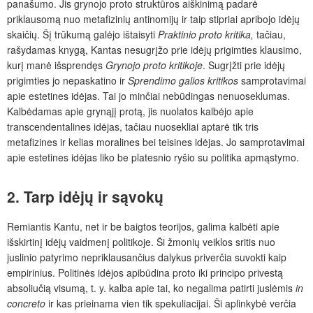
panašumo. Jis grynojo proto struktūros aiškinimą padarė
priklausomą nuo metafizinių antinomijų ir taip stipriai apribojo idėjų
skaičių. Šį trūkumą galėjo ištaisyti
Praktinio proto kritika,
tačiau,
rašydamas knygą, Kantas nesugrįžo prie idėjų prigimties klausimo,
kurį manė išsprendęs
Grynojo proto kritikoje
. Sugrįžti prie idėjų
prigimties jo nepaskatino ir
Sprendimo galios kritikos
samprotavimai
apie estetines idėjas. Tai jo minčiai nebūdingas nenuoseklumas.
Kalbėdamas apie grynąjį protą, jis nuolatos kalbėjo apie
transcendentalines idėjas, tačiau nuosekliai aptarė tik tris
metafizines ir kelias moralines bei teisines idėjas. Jo samprotavimai
apie estetines idėjas liko be platesnio ryšio su politika apmąstymo.
2. Tarp idėjų ir sąvokų
Remiantis Kantu, net ir be baigtos teorijos, galima kalbėti apie
išskirtinį idėjų vaidmenį politikoje. Ši žmonių veiklos sritis nuo
juslinio patyrimo nepriklausančius dalykus priverčia suvokti kaip
empirinius. Politinės idėjos apibūdina proto iki principo privestą
absoliučią visumą, t. y. kalba apie tai, ko negalima patirti juslėmis
in
concreto
ir kas prieinama vien tik spekuliacijai. Ši aplinkybė verčia