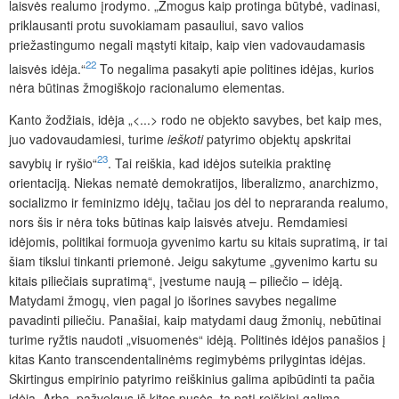
laisvės realumo įrodymo. „Žmogus kaip protinga būtybė, vadinasi,
priklausanti protu suvokiamam pasauliui, savo valios
priežastingumo negali mąstyti kitaip, kaip vien vadovaudamasis
22
laisvės idėja.“
To negalima pasakyti apie politines idėjas, kurios
nėra būtinas žmogiškojo racionalumo elementas.
Kanto žodžiais, idėja „<...> rodo ne objekto savybes, bet kaip mes,
juo vadovaudamiesi, turime
ieškoti
patyrimo objektų apskritai
23
savybių ir ryšio“
. Tai reiškia, kad idėjos suteikia praktinę
orientaciją. Niekas nematė demokratijos, liberalizmo, anarchizmo,
socializmo ir feminizmo idėjų, tačiau jos dėl to nepraranda realumo,
nors šis ir nėra toks būtinas kaip laisvės atveju. Remdamiesi
idėjomis, politikai formuoja gyvenimo kartu su kitais supratimą, ir tai
šiam tikslui tinkanti priemonė. Jeigu sakytume „gyvenimo kartu su
kitais piliečiais supratimą“, įvestume naują – piliečio – idėją.
Matydami žmogų, vien pagal jo išorines savybes
negalime
pavadinti piliečiu. Panašiai, kaip matydami daug žmonių, nebūtinai
turime ryžtis naudoti „visuomenės“ idėją. Politinės idėjos panašios į
kitas Kanto transcendentalinėms regimybėms prilygintas idėjas.
Skirtingus empirinio patyrimo reiškinius galima apibūdinti ta pačia
idėja. Arba, pažvelgus iš kitos pusės, tą patį reiškinį galima