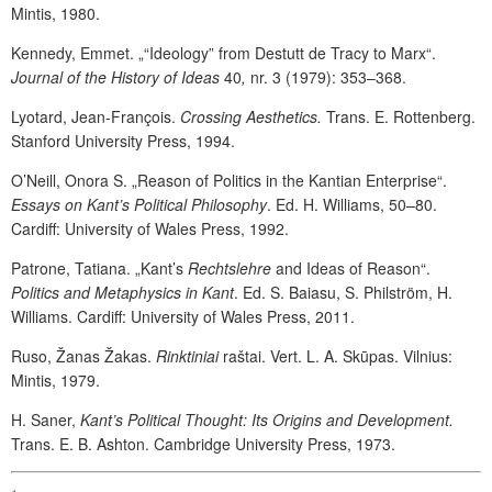
Mintis, 1980.
Kennedy, Emmet. „“Ideology” from Destutt de Tracy to Marx“.
Journal of the History of Ideas
40
,
nr. 3 (1979): 353–368.
Lyotard, Jean-François.
Crossing Aesthetics.
Trans. E. Rottenberg.
Stanford University Press, 1994.
O’Neill, Onora S. „Reason of Politics in the Kantian Enterprise“.
Essays on Kant’s Political Philosophy
. Ed. H. Williams, 50–80.
Cardiff: University of Wales Press, 1992.
Patrone, Tatiana. „Kant’s
Rechtslehre
and Ideas of Reason“.
Politics and Metaphysics in Kant
. Ed. S. Baiasu, S. Philström, H.
Williams. Cardiff: University of Wales Press, 2011.
Ruso, Žanas Žakas.
Rinktiniai
raštai. Vert. L. A. Skūpas. Vilnius:
Mintis, 1979.
H. Saner,
Kant’s Political Thought: Its Origins and Development.
Trans. E. B. Ashton. Cambridge University Press, 1973.