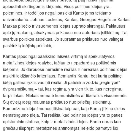
apibūdinti skirtingomis idėjomis. Visos politinės idėjos yra
poleminės, ir todėl jos negali pasiekti Kanto joms teikiamo
universalumo. Johnas Locke’as, Kantas, Georgas Hegelis ar Karlas
Marxas piliečio ir visuomenės idėjas suprato skirtingai. Paklausus
apie jų realumą, atsakymas priklauso nuo autoriaus įsitikinimų. Tai
svarbus politikos aspektas. Jo supratimas priklauso nuo valingai
pasirinktų idėjinių prielaidų.
Kantas įspūdingai paaiškino laisvės virtimą iš spekuliatyvios
metafizinės idėjos realybe, tačiau to nepadarė su politinėmis
idėjomis. Jo darbuose nerasime realias ir nerealias politines idėjas
atskirti leidžiančio kriterijaus. Remiantis Kantu, bet kurią politinę
idėją galima ryžtis vadinti realia. Ji pateisina žodžio „regimybė“
dviprasmiškumą – tai, kas regima, yra vien tik to, kas neregima,
tarpininkas. Niekas nematė komunistinės ar liberalios vi
suomenės.
Šių dviejų idėjų realumas priklauso nuo piliečių įsitikinimų.
Komunizmo idėja žmones įtikina taip pat, kaip Kantą įtikino sielos
nemirtingumo idėja. Tai reiškia, kad politinės idėjos yra to paties
episteminio statuso, kaip ir metafizinės idėjos. Kanto noras kuo
greičiau išspręsti metafizines antinomijas neleido pamatyti šio