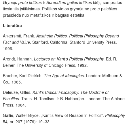
Grynojo proto kritikos
ir
Sprendimo galios kritikos
idėjų sampratos
tiesiantis įsitikinimas. Politikos vietos grynajame prote paieškos
prasideda nuo metafizikos ir baigiasi estetika.
Literatūra
Ankersmit, Frank.
Aesthetic Politics. Political Philosophy Beyond
Fact and Value
. Stanford, California: Stanford University Press,
1996.
Arendt, Hannah.
Lectures on Kant’s Political Philosophy.
Ed. R.
Beiner. The University of Chicago Press, 1992.
Bracher, Karl Dietrich.
The Age of Ideologies
. London: Methuen &
Co., 1985.
Deleuze, Gilles.
Kant’s Critical Philosophy. The Doctrine of
Faculties.
Trans. H. Tomlison ir B. Habberjan. London: The Athlone
Press, 1984.
Gallie, Walter Bryce. „Kant’s View of Reason in Politics“.
Philosophy
54
,
nr. 207 (1979): 19–33.