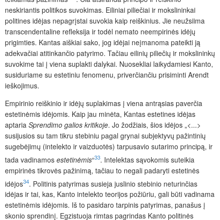
neskiriantis politikos suvokimas. Eiliniai piliečiai ir mokslininkai
politines idėjas nepagrįstai suvokia kaip reiškinius. Jie neužsiima
transcendentaline refleksija ir todėl nemato neempirinės idėjų
prigimties. Kantas aiškiai sako, jog idėjai neįmanoma pateikti ją
adekvačiai atitinkančio patyrimo. Tačiau eilinių piliečių ir mokslininkų
suvokime tai į viena suplakti dalykai. Nuosekliai laikydamiesi Kanto,
susiduriame su estetiniu fenomenu, priverčiančiu prisiminti Arendt
ieškojimus.
Empirinio reiškinio ir idėjų suplakimas į viena antrąsias paverčia
estetinėmis idėjomis. Kaip jau minėta, Kantas estetines idėjas
aptaria
Sprendimo galios kritikoje
. Jo žodžiais, šios idėjos „<...>
susijusios su tam tikru stebiniu pagal grynai subjektyvų pažintinių
sugebėjimų (intelekto ir vaizduotės) tarpusavio sutarimo principą, ir
33
tada vadinamos
estetinėmis
“
. Intelektas sąvokomis suteikia
empirinės tikrovės pažinimą, tačiau to negali padaryti estetinės
34
idėjos
. Politinis patyrimas susieja juslinio stebinio neturinčias
idėjas ir tai, kas, Kanto intelekto teorijos požiūriu, gali būti vadinama
estetinėmis idėjomis. Iš to pasidaro tarpinis patyrimas, panašus į
skonio sprendinį. Egzistuoja rimtas pagrindas Kanto politinės