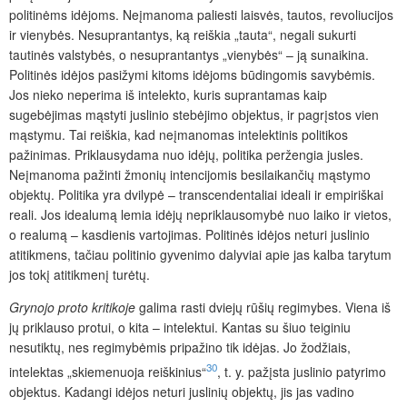
politinėms idėjoms. Neįmanoma paliesti laisvės, tautos, revoliucijos
ir vienybės. Nesuprantantys, ką reiškia „tauta“, negali sukurti
tautinės valstybės, o nesuprantantys „vie
nybės“ – ją sunaikina.
Politinės idėjos pasižymi kitoms idėjoms būdingomis savybėmis.
Jos nieko neperima iš intelekto, kuris suprantamas kaip
sugebėjimas mąstyti juslinio stebėjimo objektus, ir pagrįstos vien
mąstymu. Tai reiškia, kad neįmanomas intelektinis politikos
pažinimas. Priklausydama nuo idėjų, politika peržengia jusles.
Neįmanoma pažinti žmonių intencijomis besilaikančių mąstymo
objektų. Politika yra dvilypė – transcendentaliai ideali ir empiriškai
reali. Jos idealumą lemia idėjų nepriklausomybė nuo laiko ir vietos,
o realumą – kasdienis vartojimas. Politinės idėjos neturi juslinio
atitik­mens, tačiau politinio gyvenimo dalyviai apie jas kalba tarytum
jos tokį atitikmenį turėtų.
Grynojo proto kritikoje
galima rasti dviejų rūšių regimybes. Viena iš
jų priklauso protui, o kita – intelektui. Kantas su šiuo teiginiu
nesutiktų, nes regimybėmis pripažino tik idėjas. Jo žodžiais,
30
intelektas „skiemenuoja reiškinius“
, t. y. pažįsta juslinio patyrimo
objektus. Kadangi idėjos neturi juslinių objektų, jis jas vadino