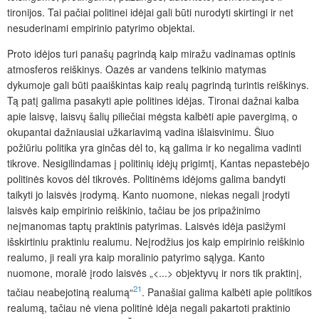
tironijos. Tai pačiai politinei idėjai gali būti nurodyti skirtingi ir net
nesuderinami empirinio patyrimo objektai.
Proto idėjos turi panašų pagrindą kaip miražu vadinamas optinis
atmosferos reiškinys. Oazės ar vandens telkinio matymas
dykumoje gali būti paaiškintas kaip realų pagrindą turintis reiškinys.
Tą patį galima pasakyti apie politines idėjas. Tironai dažnai kalba
apie laisvę, laisvų šalių piliečiai mėgsta kalbėti apie pavergimą, o
okupantai dažniausiai užkariavimą vadina išlaisvinimu. Šiuo
požiūriu politika yra ginčas dėl to, ką galima ir ko negalima vadinti
tikrove. Nesigilindamas į politinių idėjų prigimtį, Kantas nepastebėjo
politinės kovos dėl tikrovės. Politinėms idėjoms galima bandyti
taikyti jo laisvės įrodymą. Kanto nuomone, niekas negali įrodyti
laisvės kaip empirinio reiškinio, tačiau be jos pripažinimo
neįmanomas taptų praktinis patyrimas. Laisvės idėja pasižymi
išskirtiniu praktiniu
realumu. Neįrodžius jos kaip empirinio reiškinio
realumo, ji reali yra kaip moralinio patyrimo sąlyga. Kanto
nuomone, moralė įrodo laisvės „<...> objektyvų ir nors tik praktinį,
21
tačiau neabejotiną realumą“
. Panašiai galima kalbėti apie politikos
realumą, tačiau nė viena politinė idėja negali pakartoti praktinio