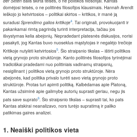
der Sitten
dalis skirta teisės, o ne politikos filosofijai. Kantas
domėjosi teisės, o ne politinės filosofijos klausimais. Hannah Arendt
ieškojo jo ketvirtosios – politikai skirtos – kritikos, ir manė ją
4
suradusi
Sprendimo galios kritikoje
. Tai originali, provokuojanti ir
pak
ankamai rimtą pagrindą turinti interpretacija, tačiau jos
išvystymas kelia abejonių. Nepradedant platesnės diskusijos, norisi
pasakyti, jog Kantas buvo nuoseklus mąstytojas ir negalėjo trečioje
5
Kritikoje nutylėti
ketvirtosios
. Šio straipsnio tikslas – ištirti politikos
vietą grynojo proto struktūroje. Kanto politinės filosofijos tyrinėjimai
tradiciškai pradedami nuo politiniais vadinamų straipsnių,
nesigilinant į politikos vietą grynojo proto struktūroje. Nėra
abejonės, kad politika privalo turėti savo vietą grynojo proto
struktūroje. Protas turi apimti politiką. Kalbėdamas apie Platoną,
Kantas užsiminė apie galimybę autorių suprasti geriau, negu jis
6
pats save suprato
. Šio straipsnio tikslas – suprasti tai, ko pats
Kantas atskirai neanalizavo,
nors turėjo supratimą ir paliko
patikimas gaires analizei.
1. Neaiški politikos vieta