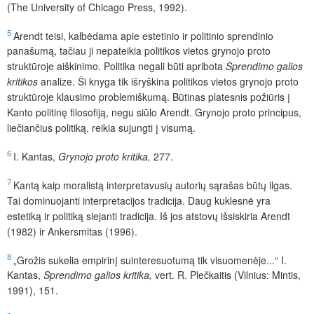
(The University of Chicago Press, 1992).
5
Arendt teisi, kalbėdama apie estetinio ir politinio sprendinio
panašumą, tačiau ji nepateikia politikos vietos grynojo proto
struktūroje aiškinimo. Politika negali būti apribota
Sprendimo galios
kritikos
analize. Ši knyga tik išryškina politikos vietos grynojo proto
struktūroje klausimo problemiškumą. Būtinas platesnis požiūris į
Kanto politinę filosofiją, negu siūlo Arendt. Grynojo proto principus,
liečiančius politiką, reikia sujungti į visumą.
6
I. Kantas,
Grynojo proto kritika,
277.
7
Kantą kaip moralistą interpretavusių autorių sąrašas būtų ilgas.
Tai dominuojanti interpretacijos tradicija. Daug kuklesnė yra
estetiką ir politiką siejanti tradicija. Iš jos atstovų išsiskiria Arendt
(1982) ir Ankersmitas (1996).
8
„Grožis sukelia empirinį suinteresuotumą tik visuomenėje...“ I.
Kantas,
Sprendimo galios kritika,
vert. R. Plečkaitis (Vilnius: Mintis,
1991), 151.