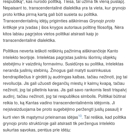
respubliką“, kas nurodo politiką. Tiesa, tai užima tik vieną puslapį.
Nepaisant to, transcendentalinė dialektika yra ta vieta, kur grynojo
proto kritika pirmą kartą gali būti susieta su politika.
Transcendentalinių idėjų prigimties aiškinimas
Grynojo proto
kritikoje
yra įvadas į šios knygos autoriaus politinę filosofiją. Nėra
kitos labiau pagrįstos vietos politikai atsirasti kaip jo
transcendentalinė dialektika.
Politikos neverta ieškoti reiškinių pažinimą aiškinančioje Kanto
intelekto teorijoje. Intelektas pagrįstas jusliniu išorinių objektų
stebėjimu ir vaizdinių formavimu. Susidūręs su politika, intelektas
neranda juslinių stebinių. Žmogus gali matyti susirinkusius
bendrapiliečius ir girdėti jų audringas kalbas, tačiau nežinoti, jog tai
revoliucija. Jis gali užuosti degančių miestų ir kaimų kvapą, tačiau
nežinoti, jog tai pilietinis karas. Jis gali savo rankomis liesti trispalvį
audinį, tačiau nežinoti, jog tai respublikos simbolis. Politikai būtinai
reikia to, ką Kantas vadino transcendentalinėmis idėjomis. Ji
neįsivaizduojama be proto sugebėjimo peržengti juslių pasaulį ir
10
kurti vien tik mąstymui prieinamas idėjas
. Tai reiškia, kad politika
grynojo proto struktūroje gali atsirasti tik peržengus intelekto
sukurtas sąvoka
s, perėjus prie idėjų: