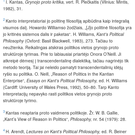
1
I.
Kantas,
Grynojo proto kritika,
vert. R. Plečkaitis (Vilnius: Mintis,
1982), 31.
2
Kanto interpretatoriai jo politinę filosofiją apibūdina kaip integralią
visumos dalį. Howardo Williamso žodžiais, „[J]o politinė filosofija yra
jo kritinės sistemos dalis ir paketas“. H. Williams,
Kant’s Political
Philosophy
(Oxford: Basil Blackwell, 1983), 273. Tačiau to
neužtenka. Reikalingas atskiras politikos vietos grynojo proto
struktūroje tyrimas. Prie to labiausiai priartėjo Onora O’Neill. Ji
atkreipė dėmesį į transcendentalinę dialektiką, tačiau nagrinėjo tik
metodo teoriją. Tai jai neleido pamatyti transcendentalinių idėjų
ryšio su politika. O. Neill, „Reason of Politics in the Kantian
Enterprise“,
Essays on Kant’s Political Philosophy,
ed. H. Williams
(Cardiff: University of Wales Press, 1992), 50–80. Tarp Kanto
interpretacijų nepavyko rasti politikos vietos grynojo proto
struktūroje tyrimo.
3
Kantas neaptaria proto vaidmens politikoje.
Žr. W. B. Gallie,
„Kant’s View of Reason in Politics“,
Philosophy,
nr. 54 (1979): 28.
4
H. Arendt,
Lectures on Kant’s Political Philosophy,
ed. R. Beiner