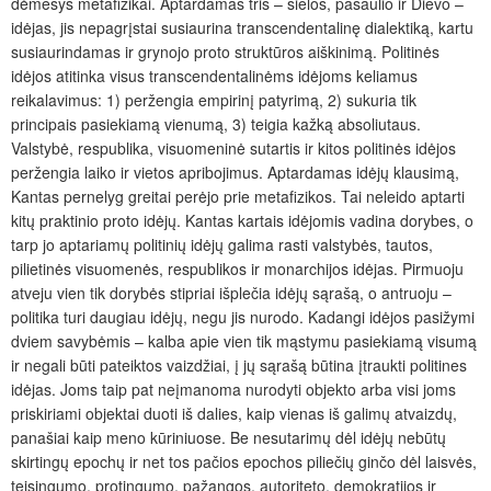
dėmesys metafizikai. Aptardamas tris – sielos, pasaulio ir Dievo –
idėjas, jis nepagrįstai susiaurina transcendentalinę dialektiką, kartu
susiaurindamas ir grynojo proto struktūros aiškinimą. Politinės
idėjos atitinka visus transcendentalinėms idėjoms keliamus
reikalavimus: 1) peržengia empirinį patyrimą, 2) sukuria tik
principais pasiekiamą vienumą, 3) teigia kažką absoliutaus.
Valstybė, respublika, visuomeninė sutartis ir kitos politinės idėjos
peržengia laiko ir vietos apribojimus. Aptardamas idėjų klausimą,
Kantas pernelyg greitai perėjo prie metafizikos. Tai neleido aptarti
kitų praktinio proto idėjų. Kantas kartais idėjomis vadina dorybes, o
tarp jo aptariamų politinių idėjų galima rasti valstybės, tautos,
pilietinės visuomenės, respublikos ir monarchijos idėjas. Pirmuoju
atveju vien tik dorybės stipriai išplečia idėjų sąrašą, o antruoju –
politika turi daugiau idėjų, negu jis nurodo. Kadangi idėjos pasižymi
dviem savybėmis – kalba apie vien tik mąstymu pasiekiamą visumą
ir negali būti pateiktos vaizdžiai, į jų sąrašą būtina įtraukti politines
idėjas. Joms taip pat
neįmanoma nurodyti objekto arba visi joms
priskiriami objektai duoti iš dalies, kaip vienas iš galimų atvaizdų,
panašiai kaip meno kūriniuose. Be nesutarimų dėl idėjų nebūtų
skirtingų epochų ir net tos pačios epochos piliečių ginčo dėl laisvės,
teisingumo, protingumo, pažangos, autoriteto, demokratijos ir