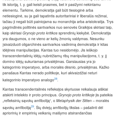
tik istoriją, t. y. gali keisti prasmes, bet ir pasižymi nekintamu
elementu. Tarkime, demokratija gali būti tiesioginė arba
netiesioginė, su ja gali tapatintis autoritariniai ir liberalūs režimai,
tačiau ji negali būti painiojama su monarchija arba aristokratija. Trys
pagrindinės politinės santvarkos nuo
senovės Graikijos skiriasi taip,
kaip skiriasi
Grynojo proto kritikos
sprendinių kiekybė. Demokratija
yra daugumos, o ne vieno ar kelių žmonių valdymas. Nesunku
įsivaizduoti oligarchinės santvarkos vadinimą demokratija ir kitas
idėjines manipuliacijas. Kantas tuo nesidomėjo. Jis ieškojo
transcendentalinių idėjų nubrėžiamų ribų manipuliacijoms, t. y. jį
domino idėjų sukuriamas privalėjimas. Garsiausias yra jo
kategorinio imperatyvo, arba moralės dėsnio, privalėjimas. Kažko
panašaus Kantas nerado politikoje, kuri akivaizdžiai neturi
28
kategorinio imperatyvo analogo
.
Kantas transcendentalinės refleksijos skyriuose reikalauja aiškiai
atskirti intelekto ir proto principus.
Grynojo proto kritikoje
jis pateikia
„refleksinių sąvokų amfiboliją“, o
Metaphysik der Sitten
– moralės
29
sąvokų amfiboliją
. Šių dviejų amfibolijų tikslas – pašalinti dėl
apriorinių ir empirinių veiksnių maišymo atsirandančias