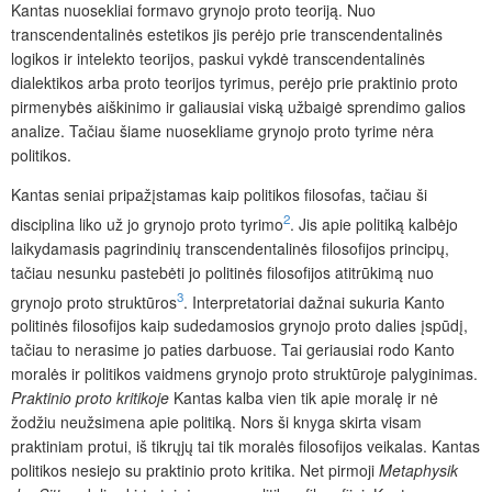
Kantas nuosekliai formavo grynojo proto teoriją. Nuo
transcendentalinės estetikos jis perėjo prie transcendentalinės
logikos ir intelekto teorijos, paskui vykdė transcendentalinės
dialektikos arba proto teorijos tyrimus, perėjo prie praktinio proto
pirmenybės aiškinimo ir galiausiai viską užbaigė sprendimo galios
analize. Tačiau šiame nuosekliame grynojo proto tyrime nėra
politikos.
Kantas seniai pripažįstamas kaip politikos filosofas, tačiau ši
2
disciplina liko už jo grynojo proto tyrimo
. Jis apie politiką kalbėjo
laikydamasis pagrindinių transcendentalinės filosofijos principų,
tačiau nesunku pastebėti jo politinės filosofijos atitrūkimą nuo
3
grynojo proto struktūros
. Interpretatoriai dažnai sukuria Kanto
politinės filosofijos kaip sudedamosios grynojo proto dalies įspūdį,
tačiau to nerasime jo paties d
arbuose. Tai geriausiai rodo Kanto
moralės ir politikos vaid­mens grynojo proto struktūroje palyginimas.
Praktinio proto kritikoje
Kantas kalba vien tik apie moralę ir nė
žodžiu neužsimena apie politiką. Nors ši knyga skirta visam
praktiniam protui, iš tikrųjų tai tik moralės filosofijos veikalas. Kantas
politikos nesiejo su praktinio proto kritika. Net pirm
oji
Metaphysik