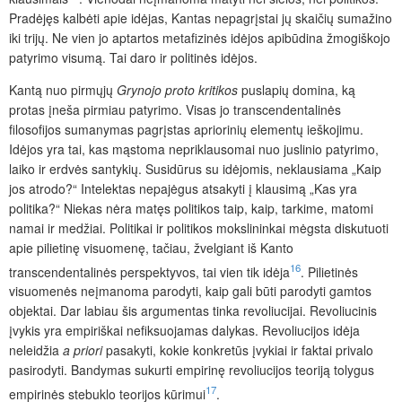
Pradėjęs kalbėti apie idėjas, Kantas nepagrįstai jų skaičių sumažino
iki trijų. Ne vien jo aptartos metafizinės idėjos apibūdina žmogiškojo
patyrimo visumą. Tai daro ir politinės idėjos.
Kantą nuo pirmųjų
Grynojo proto kritikos
puslapių domina, ką
protas įneša pirmiau patyrimo. Visas jo transcendentalinės
filosofijos sumanymas pagrįstas apriorinių elementų ieškojimu.
Idėjos yra tai, kas mąstoma nepriklausomai nuo juslinio patyrimo,
laiko ir erdvės santykių. Susidūrus su idėjomis, neklausiama „Kaip
jos atrodo?“ Intelektas nepajėgus atsakyti į klausimą „Kas yra
politika?“ Niekas nėra matęs politikos taip, kaip, tarkime, matomi
namai ir medžiai. Politikai ir politikos mokslininkai mėgsta diskutuoti
apie pilietinę visuomenę, tačiau, žvelgiant iš Kanto
16
transcendentalinės perspektyvos, tai vien tik idėja
. Pilietinės
visuomenės neįmanoma parodyti, kaip gali būti parodyti gamtos
objektai. Dar labiau šis argumentas tinka revoliucijai. Revoliucinis
įvykis yra empiriškai nefiksuojamas dalykas. Revoliucijos idėja
neleidžia
a priori
pasakyti, kokie konkretūs įvykiai ir faktai privalo
pasirodyti. Bandymas sukurti empirinę revoliucijos teoriją tolygus
17
empirinės stebuklo teorijos kūrimui
.