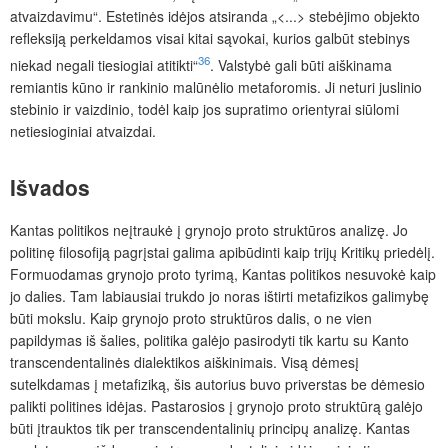
atvaizdavimu“. Estetinės idėjos atsiranda „<...> stebėjimo objekto
refleksiją perkeldamos visai kitai sąvokai, kurios galbūt stebinys
36
niekad negali tiesiogiai atitikti“
. Valstybė gali būti aiškinama
remiantis kūno ir rankinio malūnėlio metaforomis. Ji neturi juslinio
stebinio ir vaizdinio, todėl kaip jos supratimo orientyrai siūlomi
netiesioginiai atvaizdai.
Išvados
Kantas politikos neįtraukė į grynojo proto struktūros analizę. Jo
politinę filosofiją pagrįstai galima apibūdinti kaip trijų Kritikų priedėlį.
Formuodamas grynojo proto tyrimą
, Kantas politikos nesuvokė kaip
jo dalies. Tam labiausiai trukdo jo noras ištirti metafizikos galimybę
būti mokslu. Kaip grynojo proto struktūros dalis, o ne vien
papildymas iš šalies, politika galėjo pasirodyti tik kartu su Kanto
transcendentalinės dialektikos aiškinimais. Visą dėmesį
sutelkdamas į metafiziką, šis autorius buvo priverstas be dėmesio
palikti politines idėjas. Pastarosios į grynojo proto struktūrą galėjo
būti įtrauktos tik per transcendentalinių principų analizę. Kantas