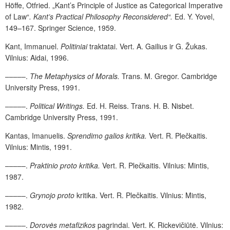
Höffe, Otfried. „Kant’s Principle of Justice as Categorical Imperative
of Law“
. Kant’s Practical Philosophy Reconsidered“.
Ed. Y. Yovel,
149–167. Springer Science, 1959.
Kant, Immanuel.
Politiniai
traktatai. Vert. A. Gailius ir G. Žukas.
Vilnius: Aidai, 1996.
–––––.
The Metaphysics of Morals.
Trans. M. Gregor. Cambridge
University Press, 1991.
–––––.
Political Writings.
Ed. H. Reiss. Trans. H. B. Nisbet.
Cambridge University Press, 1991.
Kantas, Imanuelis.
Sprendimo galios kritika.
Vert. R. Plečkaitis.
Vilnius: Mintis, 1991.
–––––.
Praktinio proto kritika.
Vert. R. Plečkaitis. Vilnius: Mintis,
1987.
–––––.
Grynojo proto
kritika. Vert. R. Plečkaitis. Vilnius: Mintis,
1982.
–––––.
Dorovės metafizikos
pagrindai. Vert. K. Rickevičiūtė. Vilnius: