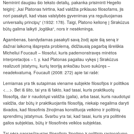
Neminint daugiau šio teksto detalių, pakanka prisiminti Hegelio
teiginį: „kai Platonas tvirtina, kad valdžia priklauso filosofams, jis
nori pasakyti, kad visas valstybės gyvenimas yra reguliuojamas
universalių principų“ (1932: 178). Taigi, Platono kelionę į Sirakūzus
būtų galima laikyti „logiška“, nors ir nesėkminga.
Agambenas, bandydamas pasakyti savą žodį apie šią seną ir
dažnai laikomą išspręsta problemą, didžiausią pagarbą išreiškia
Micheliui Foucault – filosofui, kuris pademonstravęs minėtos
interpretacijos – t. y. kad Platonas pagaliau vykęs į Sirakūzus
realizuoti įstatymų, kurių teoriją anksčiau buvo sukūręs –
neadekvatumą. Foucault (2008: 272) apie tai rašė:
Lemiamas yra tik sutapimas viename subjekte filosofijos ir politikos
<…>. Bet iš šito, tai yra iš fakto, kad tasai, kuris praktikuotų
filosofiją, dar ir naudotųsi valdžia (galia), arba tasai, kuris naudotųsi
valdžia, dar būtų ir praktikuojantis filosofiją, niekaip negalima daryti
išvados, kad filosofinis žinojimas konstituoja veikimo ir politinių
sprendimų įstatymus. Svarbu yra tai, kad tasai, kuris yra politinės
galios subjektas, būtų ir filosofinės veiklos subjektas.
Tai nėra paprasčiausias filosofinio žinojimo ir politinio racionalumo