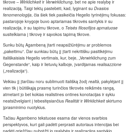
tikrove –
Wirklichkeit
ir
Verwirklichung
, bet ne apie realybę ir
realizaciją. Taigi tektų pastebėti, kad, lyginant su
Dvasios
fenomenologija
, čia šiek tiek pasikeičia Hegelio tyrinėjimų fokusas:
pastarojoje knygoje buvo aptariamas tikrovės santykis ir su
realizacija, ir su tapimu tikrove, o
Teisės filosofijos apmatuose
susitelkiama į tikrovę ir sąvokos tapimą tikrove.
Sunku būtų Agambeną įtarti neapsižiūrėjimu ar problemos
„pakeitimu“. Dar sunkiau būtų jį įtarti nekritišku pasitikėjimu
itališkaisiais Hegelio vertimais, kur, beje, „Verwirklichung zum
Gegenstande“, kaip ir lietuvių kalboje, įvardijamas
realisazzione
(„realizacija“).
Veikiau jį įtarčiau noru sublimuoti itališką žodį
realtà
, pakylėjant jį
vien tik į būtiškąją prasmę turinčios tikrovės reikšmės rangą,
atmetant jo bet kokias realistines ontines konotacijas ir sykiu
neatsižvelgiant į tebesitęsiančius
Realität
ir
Wirklichkeit
skirtumo
įprasminimo nuotykius.
Tačiau Agambeno tekstuose esama dar vienos svarbios
perspektyvos, kuri gali padėti perprasti autoriaus intencijas bei
padėti griežčiau nubrėžti jo realybės ir realizacijos santykio