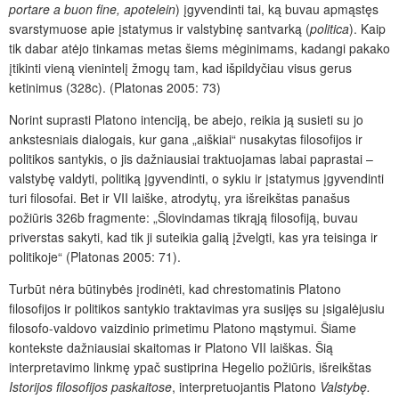
portare a buon fine, apotelein
) įgyvendinti tai, ką buvau apmąstęs
svarstymuose apie įstatymus ir valstybinę santvarką (
politica
). Kaip
tik dabar atėjo tinkamas metas šiems mėginimams, kadangi pakako
įtikinti vieną vienintelį žmogų tam, kad išpildyčiau visus gerus
ketinimus (328c). (Platonas 2005: 73)
Norint suprasti Platono intenciją, be abejo, reikia ją susieti su jo
ankstesniais dialogais, kur gana „aiškiai“ nusakytas filosofijos ir
politikos santykis, o jis dažniausiai traktuojamas labai paprastai –
valstybę valdyti, politiką įgyvendinti, o sykiu ir įstatymus įgyvendinti
turi filosofai. Bet ir VII laiške, atrodytų, yra išreikštas panašus
požiūris 326b fragmente: „Šlovindamas tikrąją filosofiją, buvau
priverstas sakyti, kad tik ji suteikia galią įžvelgti, kas yra teisinga ir
politikoje“ (Platonas 2005: 71).
Turbūt nėra būtinybės įrodinėti, kad chrestomatinis Platono
filosofijos ir politikos santykio traktavimas yra susijęs su įsigalėjusiu
filosofo-valdovo vaizdinio primetimu Platono mąstymui. Šiame
kontekste dažniausiai skaitomas ir Platono VII laiškas. Šią
interpretavimo linkmę ypač sustiprina Hegelio požiūris, išreikštas
Istorijos filosofijos pa­skaitose
, interpretuojantis Platono
Valstybę.