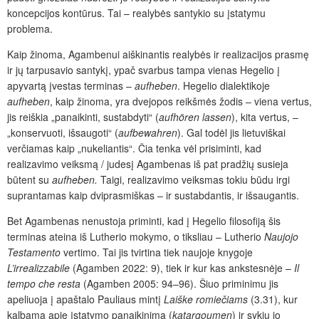
koncepcijos kontūrus. Tai – realybės santykio su įstatymu
problema.
Kaip žinoma, Agambenui aiškinantis realybės ir realizacijos prasmę
ir jų tarpusavio santykį, ypač svarbus tampa vienas Hegelio į
apyvartą įvestas terminas –
aufheben
. Hegelio dialektikoje
aufheben
, kaip žinoma, yra dvejopos reikšmės žodis – viena vertus,
jis reiškia „panaikinti, sustabdyti“ (
aufhören
lassen
), kita vertus, –
„konservuoti, išsaugoti“ (
aufbewahren
). Gal todėl jis lietuviškai
verčiamas kaip „nukeliantis“. Čia tenka vėl prisiminti, kad
realizavimo veiksmą / judesį Agambenas iš pat pradžių susieja
būtent su
aufheben.
Taigi, realizavimo veiksmas tokiu būdu irgi
suprantamas kaip dviprasmiškas – ir sustabdantis, ir išsaugantis.
Bet Agambenas nenustoja priminti, kad į Hegelio filosofiją šis
terminas ateina iš Lutherio mokymo, o tiksliau – Lutherio
Naujojo
Testamento
vertimo. Tai jis tvirtina tiek naujoje knygoje
L’irrealizzabile
(Agamben 2022: 9), tiek ir kur kas ankstesnėje –
Il
tempo che resta
(Agamben 2005: 94–96). Šiuo priminimu jis
apeliuoja į apaštalo Pauliaus mintį
Laiške romiečiams
(3.31), kur
kalbama apie įstatymo panaikinimą (
katargoumen
) ir sykiu jo