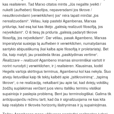
kas
realisieren.
Tad Marxo citatos mintis
„Jūs negalite įveikti /
nukelti (
aufheben
) filosofijos, nepaversdami jos tikrove /
nesutikrovindami (
verwirklichen
) jos“ nėra tapati minčiai „jos
nerealizuodami“. Vėliau, kaip pastebi Agambenas, Marxas
priduriąs, kad esą kai kas tikėjo „galėsią realizuoti filosofiją, jos
neįveikdami“. O iš tiesų jis priduria „galėsią padaryti tikrove
filosofiją, jos neįveikdami“. Dar vėliau, pasak Agambeno, Marxas
imperatyviai susiejąs tą
aufheben
ir
verwirklichen
, numatydamas
santykio abipusiškumą (kai kalba apie filosofiją ir proletariatą). Bet
čia, kaip matyti, jau prasideda tikras „pasiklydimas vertime“.
Realizzare
–
realizuoti
Agambeno imamas sinonimiškai vartoti ir
norint nurodyti į
verwirklichen
, ir į
realisieren
. Klausimas, kodėl
Hegelis vartoja skirtingus terminus, Agambenui kol kas nekyla. Šiuo
atveju lietuviškai kaip tik tektų kalbėti apie „įsitikrovinimą“, „tapimą
tikrove“, o ne realizaciją, nekalbant jau apie tai, kad dviejų vokiškų
žodžių suplakimas verčiant juos vienu itališku terminu visiškai
supainioja ir paslepia problemą. Bent jau terminologiškai. Galima tik
anticipuojančiu režimu tarti, kad čia ir signalizuojama ne kas kita
kaip realybės ir tikrovės horizontų išsitrynimas ir jų supainiojimas.