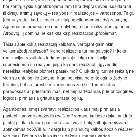
horizontą, sykiu signalizuojama tam tikra dviprasmybė, susidaranti
iš dviejų artimų sąvokų – realybės ir realizacijos – vartosenos. Taigi,
įdomu yra tai, kad, vienaip ar kitaip apeliuodamas į dviprasmybę,
Agambenas pradeda ne nuo realybės, o nuo realizacijos aptarimo.
Atrodytų, jį domina ne kas kita kaip realizacijos „problema“.
Tačiau apie kokią realizaciją kalbama, vartojant galininkinį
veiksmažodį
realizuoti
? Kieno realizacija turima galvoje? Ir koks
realizacijos rezultatas turimas galvoje, jeigu realizacija
supriešinama su realybe, jeigu ką nors realizuoti, įgyvendinti
nereiškia realybės plotmės pasiekimo? O juk dargi turime reikalą ne
vien su ontologinio žodyno, ir gal net visai ne ontologinio žodyno
terminu, bet su įprastinės vartosenos žodžiu. Tad minėtas
paradoksas ar prieštaravimas, net nepriartėdamas prie ontologinės
logikos, pirmiausia griauna įprastą logiką.
Agambenas, ėmęs svarstyti realizacijos klausimą, pirmiausia
pastebi, kad veiksmažodis
realizuoti
romanų kalbose (įskaitant ir jo
gimtąją – italų kalbą) pasirodo labai vėlai. Italų kalboje
realizzare
aptinkamas tik XVIII a. ir dargi kaip prancūzų kalbos žodžio
réaliser
vertimas. Bet nuo to laiko jis vis dažniau imamas vartoti