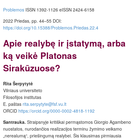
Problemos
ISSN 1392-1126
eISSN 2424-6158
2022 Priedas, pp. 44–55
DOI:
https://doi.org/10.15388/Problemos.Priedas.22.4
Apie realybę ir įstatymą, arba
ką veikė Platonas
Sirakūzuose?
Rita Šerpytytė
Vilniaus universiteto
Filosofijos institutas
E. paštas
rita.serpytyte@fsf.vu.lt
ORCID
https://orcid.org/0000-0002-4818-1192
Santrauka.
Straipsnyje kritiškai permąstomos Giorgio Agambeno
nuostatos, nurodančios realizacijos terminu žymimo veiksmo
„nerealumą“, priešingumą realybei. Šis klausimas pirmiausia