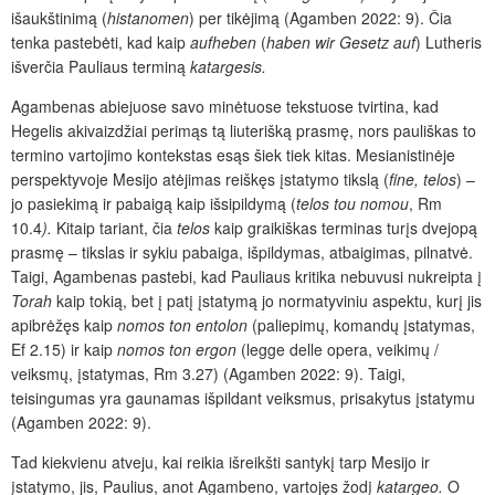
išaukštinimą (
histanomen
) per tikėjimą (Agamben 2022: 9). Čia
tenka pastebėti, kad kaip
aufheben
(
haben wir Gesetz auf
) Lutheris
išverčia Pauliaus terminą
katargesis.
Agambenas abiejuose savo minėtuose tekstuose tvirtina, kad
Hegelis akivaizdžiai perimąs tą liuterišką prasmę, nors pauliškas to
termino vartojimo kontekstas esąs šiek tiek kitas. Mesianistinėje
perspektyvoje Mesijo atėjimas reiškęs įstatymo tikslą (
fine, telos
) –
jo pasiekimą ir pabaigą kaip išsipildymą (
telos tou nomou
,
Rm
10.4
).
Kitaip tariant, čia
telos
kaip graikiškas terminas turįs dvejopą
prasmę – tikslas ir sykiu pabaiga, išpildymas, atbaigimas, pilnatvė.
Taigi, Agambenas pastebi, kad Pauliaus kritika nebuvusi nukreipta į
Torah
kaip tokią, bet į patį įstatymą jo normatyviniu aspektu, kurį jis
apibrėžęs kaip
nomos ton entolon
(paliepimų, komandų įstatymas,
Ef 2.15) ir kaip
nomos ton ergon
(legge delle
opera, veikimų /
veiksmų, įstatymas, Rm 3.27) (Agamben 2022: 9). Taigi,
teisingumas yra gaunamas išpildant veiksmus, prisakytus įstatymu
(Agamben 2022: 9).
Tad kiekvienu atveju, kai reikia išreikšti santykį tarp Mesijo ir
įstatymo, jis, Paulius, anot Agambeno, vartojęs žodį
katargeo.
O