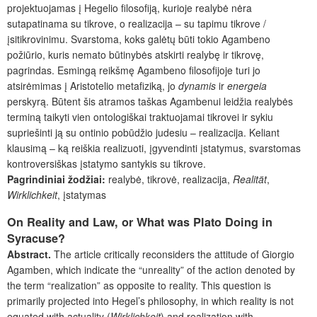
projektuojamas į Hegelio filosofiją, kurioje realybė nėra
sutapatinama su tikrove, o realizacija – su tapimu tikrove /
įsitikrovinimu. Svarstoma, koks galėtų būti tokio Agambeno
požiūrio, kuris nemato būtinybės atskirti realybę ir tikrovę,
pagrindas. Esmingą reikšmę Agambeno filosofijoje turi jo
atsirėmimas į Aristotelio metafiziką, jo
dynamis
ir
energeia
perskyrą. Būtent šis atramos taškas Agambenui leidžia realybės
terminą taikyti vien ontologiškai traktuojamai tikrovei ir sykiu
supriešinti ją su ontinio pobūdžio judesiu – realizacija. Keliant
klausimą – ką reiškia realizuoti, įgyvendinti įstatymus, svarstomas
kontroversiškas įstatymo santykis su tikrove.
Pagrindiniai žodžiai:
realybė, tikrovė, realizacija,
Realität
,
Wirklichkeit
, įstatymas
On Reality and Law, or What was Plato Doing in
Syracuse?
Abstract.
The article critically reconsiders the attitude of Giorgio
Agamben, which indicate the “unreality” of the action denoted by
the term “realization” as opposite to reality. This question is
primarily projected into Hegel’s philosophy, in which reality is not
equated with actuality (
Wirklichkeit
) and realization with