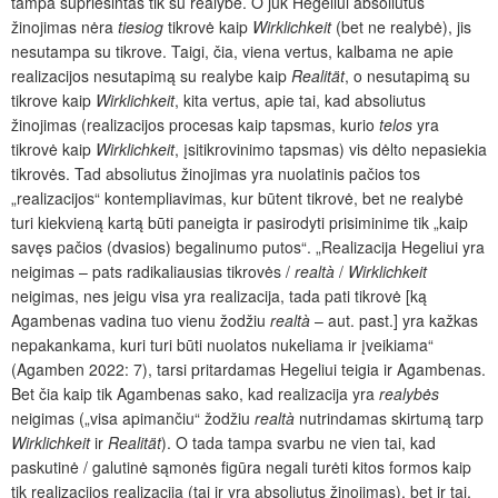
tampa supriešintas tik su realybe. O juk Hegeliui absoliutus
žinojimas nėra
tiesiog
tikrovė kaip
Wirklichkeit
(bet ne realybė), jis
nesutampa su tikrove. Taigi, čia, viena vertus, kalbama ne apie
realizacijos nesutapimą su realybe kaip
Realität
, o nesutapimą su
tikrove kaip
Wirklichkeit
, kita vertus, apie tai, kad absoliutus
žinojimas (realizacijos procesas kaip tapsmas, kurio
telos
yra
tikrovė kaip
Wirklichkeit
, įsitikrovinimo tapsmas) vis dėlto nepasiekia
tikrovės.
Tad absoliutus žinojimas yra nuolatinis pačios tos
„realizacijos“ kontempliavimas, kur būtent tikrovė, bet ne realybė
turi kiekvieną kartą būti paneigta ir pasirodyti prisiminime tik „kaip
savęs pačios (dvasios) begalinumo putos“. „Realizacija Hegeliui yra
neigimas – pats radikaliausias tikrovės /
realtà
/
Wirklichkeit
neigimas, nes jeigu visa yra realizacija, tada pati tikrovė [ką
Agambenas vadina tuo vienu žodžiu
realtà
– aut. past.] yra kažkas
nepakankama, kuri turi būti nuolatos nukeliama ir įveikiama“
(Agamben 2022: 7), tarsi pritardamas Hegeliui teigia ir Agambenas.
Bet čia kaip tik Agambenas sako, kad realizacija yra
realybės
neigimas („visa apimančiu“ žodžiu
realtà
nutrindamas skirtumą tarp
Wirklichkeit
ir
Realität
). O tada tampa svarbu ne vien tai, kad
paskutinė / galutinė sąmonės figūra negali turėti kitos formos kaip
tik realizacijos realizacija (tai ir yra absoliutus žinojimas), bet ir tai,