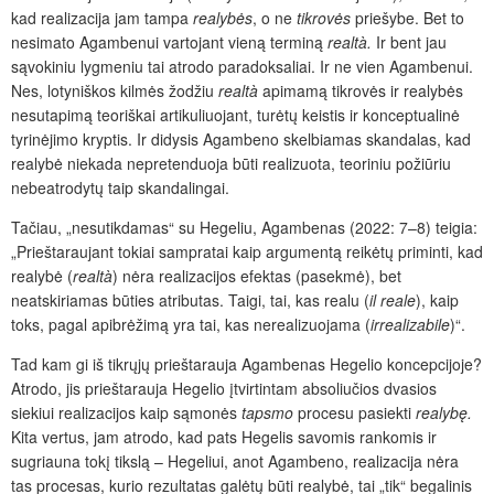
kad realizacija jam tampa
realybės
, o ne
tikrovės
priešybe. Bet to
nesimato Agambenui vartojant vieną terminą
realtà.
Ir bent jau
sąvokiniu lygmeniu tai atrodo paradoksaliai. Ir ne vien Agambenui.
Nes, lotyniškos kilmės žodžiu
realtà
apimamą tikrovės ir realybės
nesutapimą teoriškai artikuliuojant, turėtų keistis ir konceptualinė
tyrinėjimo kryptis. Ir didysis Agambeno skelbiamas skandalas, kad
realybė niekada nepretenduoja būti realizuota, teoriniu požiūriu
nebeatrodytų taip skandalingai.
Tačiau, „nesutikdamas“ su Hegeliu, Agambenas (2022: 7–8) teigia:
„Prieštaraujant tokiai sampratai kaip argumentą reikėtų priminti, kad
realybė (
realtà
) nėra realizacijos efektas (pasekmė), bet
neatskiriamas būties atributas. Taigi, tai, kas realu (
il reale
), kaip
toks, pagal apibrėžimą yra tai, kas nerealizuojama (
irrealizabile
)“.
Tad kam gi iš tikrųjų prieštarauja Agambenas Hegelio koncepcijoje?
Atrodo, jis prieštarauja Hegelio įtvirtintam absoliučios dvasios
siekiui realizacijos kaip sąmonės
tapsmo
procesu pasiekti
realybę.
Kita vertus, jam atrodo, kad pats Hegelis savomis rankomis ir
sugriauna tokį tikslą – Hegeliui, anot Agambeno, realizacija nėra
tas procesas, kurio rezultatas galėtų būti realybė, tai „tik“ begalinis