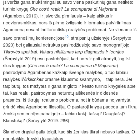
įsiveržia gana triukšmingai su savo viena paskutinių gana netikėto
turinio knygų
Che cos‘è reale? La scomparsa di Majorana
(Agamben, 2016)
.
Ir įsiveržia pirmiausia – kaip aiškus ir
nedviprasmiškas, nors iš pirmo žvilgsnio ir formalus patvirtinimas
Agambeną nesant indiferentišką realybės problemai. Ne viename iš
10
savo pranešimų konferencijose
, straipsnių užsienyje (Šerpytytė
2020) bei galiausiai netrukus pasirodžiusioje savo monografijoje
Tikrovės spektrai. Vakarų nihilizmas tarp diagnozės ir teorijos
(Šerpytytė 2019) esu pastebėjusi, kad nors ir gali atrodyti, jog iki
šios knygos (
Che cos‘è reale? La scomparsa di Majorana
)
pasirodymo Agambenas kažkaip išvengė realybės, o tuo labiau
realybės
Wirklichkeit
prasme klausimo svarstymo, – taip nėra. Jei
taip būtų, tos mažytės ir gana migloto ir keisto turinio knygelės apie
tai, kas realu, pasirodymas neturėtų aiškesnės ir didesnės
prasmės. Iš tikrųjų, realumo problema, net ir būdama neįvardyta,
grindė visą Agambeno filosofiją. O pastaroji knyga padeda tam tikrą
ženklą sentencijos pabaigoje – tačiau kokį: tašką? Daugtaškį?
Klaustuką? (Šerpytytė 2019: 266).
Šiandien drąsiai galiu teigti, kad šis ženklas tikrai nebuvo taškas. O
daugtaškis. Ir sykiu klaustukas.