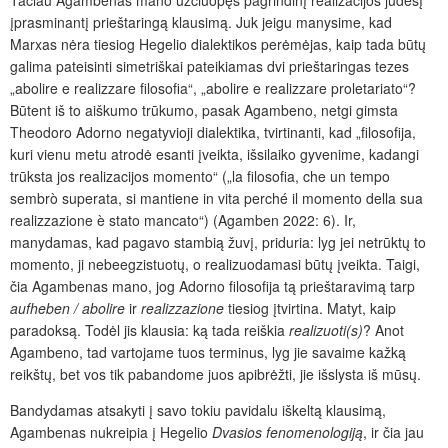
Tačiau Agambenas mano užčiuopęs pagrindinį realizacijos judesį
įprasminantį prieštaringą klausimą. Juk jeigu manysime, kad
Marxas nėra tiesiog Hegelio dialektikos perėmėjas, kaip tada būtų
galima pateisinti simetriškai pateikiamas dvi prieštaringas tezes
„abolire e realizzare filosofia“, „abolire e realizzare proletariato“?
Būtent iš to aiškumo trūkumo, pasak Agambeno, netgi gimsta
Theodoro Adorno negatyvioji dialektika, tvirtinanti, kad „filosofija,
kuri vienu metu atrodė esanti įveikta, išsilaiko gyvenime, kadangi
trūksta jos realizacijos momento“ („la filosofia, che un tempo
sembrò superata, si mantiene in vita perché il momento della sua
realizzazione è stato mancato“) (Agamben 2022: 6). Ir,
manydamas, kad pagavo stambią žuvį, priduria: lyg jei netrūktų to
momento, ji nebeegzistuotų, o realizuodamasi būtų įveikta. Taigi,
čia Agambenas mano, jog Adorno filosofija tą prieštaravimą tarp
aufheben / abolire
ir
realizzazione
tiesiog įtvirtina. Matyt, kaip
paradoksą. Todėl jis klausia: ką tada reiškia
realizuoti(s)
? Anot
Agambeno, tad vartojame tuos terminus, lyg jie savaime kažką
reikštų, bet vos tik pabandome juos apibrėžti, jie išslysta iš mūsų.
Bandydamas atsakyti į savo tokiu pavidalu iškeltą klausimą,
Agambenas nukreipia į Hegelio
Dvasios fenomenologiją
, ir čia jau