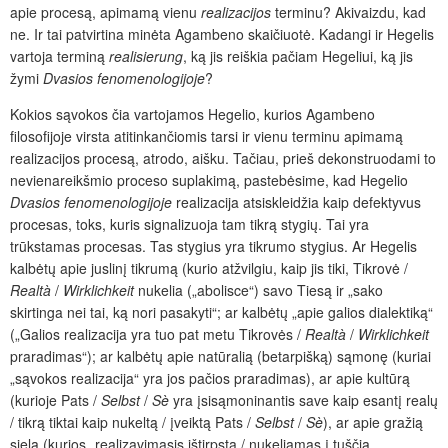
apie procesą, apimamą vienu
realizacijos
terminu? Akivaizdu, kad
ne. Ir tai patvirtina minėta Agambeno skaičiuotė. Kadangi ir Hegelis
vartoja terminą
realisierung
, ką jis reiškia pačiam Hegeliui, ką jis
žymi
Dvasios fenomenologijoje
?
Kokios sąvokos čia vartojamos Hegelio, kurios Agambeno
filosofijoje virsta atitinkančiomis tarsi ir vienu terminu apimamą
realizacijos procesą, atrodo, aišku. Tačiau, prieš dekonstruodami to
nevienareikšmio proceso suplakimą, pastebėsime, kad Hegelio
Dvasios fenomenologijoje
realizacija atsiskleidžia kaip defektyvus
procesas, toks, kuris signalizuoja tam tikrą stygių. Tai yra
trūkstamas procesas. Tas stygius yra tikrumo stygius. Ar Hegelis
kalbėtų apie juslinį tikrumą (kurio atžvilgiu, kaip jis tiki, Tikrovė /
Realtà
/
Wirklichkeit
nukelia („abolisce“) savo Tiesą ir „sako
skirtinga nei tai, ką nori pasakyti“; ar kalbėtų „apie galios dialektiką“
(„Galios realizacija yra tuo pat metu Tikrovės /
Realtà
/
Wirklichkeit
praradimas“); ar kalbėtų apie natūralią (betarpišką) sąmonę (kuriai
„sąvokos realizacija“ yra jos pačios praradimas), ar apie kultūrą
(kurioje Pats /
Selbst
/
Sè
yra įsisąmoninantis save kaip esantį realų
/ tikrą tiktai kaip nukeltą / įveiktą Pats /
Selbst
/
Sè
), ar apie gražią
sielą (kurios „realizavimasis ištirpsta / nukeliamas į tuščią