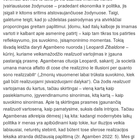
įvairiausiuose žodynuose – pradedant ekonomika ir politika, jis
įsigali ir kitoms sritims atstovaujančiuose žodynuose. Taigi,
galėtume teigti, kad jo uždelstas pasirodymas yra atvirkščiai
proporcingas greitam paplitimui. Įdomu, kad italų kalboje jis imamas
vartoti ir kalbant apie asmeninę patirtį – kaip tam tikras tos patirties
refleksyvumo, jos suvokimo, įsisąmoninimo momentas. Tokią
išvadą leidžia daryti Agambeno nuoroda į Leopardi
Zibaldone
–
kūrinį, kuriame veiksmažodžio
realizuoti
vartojimas ir įgauna
pastarąją prasmę. Agambenas cituoja Leopardi, sakantį „la società
umana manca affatto di cose che realizzino le illusioni per quanto
sono realizzabili“ („žmonių visuomenei labai trūksta suvokimo, kiek
gali būti realizuojami įsivaizduojami dalykai“). Čia žodis
realizuoti
vartojamas du kartus, tačiau skirtingai – vieną kartą kaip
pasiekiamumo, įgyvendinamumo sinonimas, kitą kartą – kaip
suvokimo sinonimas. Apie tą skirtingas prasmes įgaunančią
realizuoti
vartoseną, kaip pamatysime, suksis dalis intrigos. Tačiau
Agambenas atkreipia dėmesį į ką kita: kadangi modernybės laikų
politika ir menas yra apibūdinami kaip tokie, kur iliuzijos veikia
labiausiai, neturėtų stebinti, kad būtent tose sferose realizacijos
leksika atranda didžiausią paplitimą (žr. Agamben 2022: 5). Mes gi