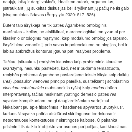
naujųjų laikų ir dargi vokiečių idealizmo autorių argumentus,
įsitraukiant į jų sukeltas diskusijas bei išryškinant jų pačių ne iki galo
įsisąmonintas išdavas (Šerpytytė 2020: 517–526).
Būtent taip išryškėja ne tik paties Agambeno ontologinis
maršrutas – kelias, ne atsitiktinai, o archeologiškai motyvuotai per
klasikinio ontologinio mąstymo, kaip modalumo ontologijos tapsmo,
išryškinimą vedantis jį prie savos impotencialumo ontologijos, bet ir
labiau apibrėžtus kontūrus įgauna pati realybės problema.
Tačiau, įsitraukus į realybės klausimo kaip probleminio klausimo
svarstymą, nesunku pastebėti, kad, net ir būdama tematizuota,
realybės problema Agambeno pastarajame tekste iškyla kaip daiktų
(
res
) „pasaulio“ vienovės principo paieška, susitelkiant į scholastinio
vinculum substanciale
(substancinio ryšio) kaip
modus
/ būdo
interpretavimą, tačiau neskiriant ypatingo dėmesio paties
res
sąvokos komplikuotam, netgi daugiareikšmiam vartojimui.
Nekalbant jau apie filosofinius ir kasdienės apyvartos „nuotykius“,
kuriuos ši sąvoka patiria atsidūrusi skirtinguose teoriniuose ir
neteoriniuose kontekstuose ir skirtingose kalbose. O pakanka
prisiminti tik daikto ir objekto vartosenos peripetijas, kad klausimas