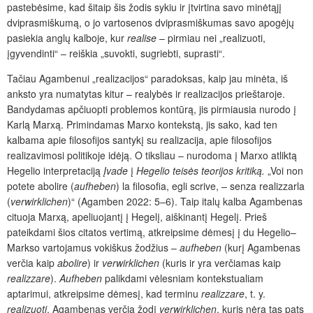
pastebėsime, kad šitaip šis žodis sykiu ir įtvirtina savo minėtąjį
dviprasmiškumą, o jo vartosenos dviprasmiškumas savo apogėjų
pasiekia anglų kalboje, kur
realise
– pirmiau nei „realizuoti,
įgyvendinti“ – reiškia „suvokti, sugriebti, suprasti“.
Tačiau Agambenui „realizacijos“ paradoksas, kaip jau minėta, iš
anksto yra numatytas kitur – realybės ir realizacijos prieštaroje.
Bandydamas apčiuopti problemos kontūrą, jis pirmiausia nurodo į
Karlą Marxą. Primindamas Marxo kontekstą, jis sako, kad ten
kalbama apie filosofijos santykį su realizacija, apie
filosofijos
realizavimosi politikoje idėją. O tiksliau – nurodoma į Marxo atliktą
Hegelio interpretaciją
Įvade
į
Hegelio teisės teorijos kritiką.
„Voi non
potete abolire (
aufheben
) la filosofia, egli scrive, – senza realizzarla
(
verwirklichen
)“ (Agamben 2022: 5–6). Taip italų kalba Agambenas
cituoja Marxą, apeliuojantį į Hegelį, aiškinantį Hegelį. Prieš
pateikdami šios citatos vertimą, atkreipsime dėmesį į du Hegelio–
Markso vartojamus vokiškus žodžius –
aufheben
(kurį Agambenas
verčia kaip
abolire
) ir
verwirklichen
(kuris ir yra verčiamas kaip
realizzare
).
Aufheben
palikdami vėlesniam kontekstualiam
aptarimui, atkreipsime dėmesį, kad terminu
realizzare
, t. y.
realizuoti
, Agambenas verčia žodį
verwirklichen
, kuris nėra tas pats