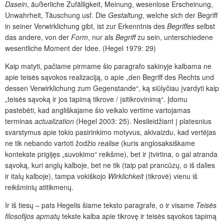
Dasein
, äußerliche Zufälligkeit, Meinung, wesenlose Erscheinung,
Unwahrheit, Täuschung usf. Die
Gestaltung
, welche sich der Begriff
in seiner Verwirklichung gibt, ist zur Erkenntnis des
Begriffes
selbst
das andere, von der
Form
, nur als
Begriff
zu sein, unterschiedene
wesentliche Moment der Idee. (Hegel 1979: 29)
Kaip matyti, pačiame pirmame šio paragrafo sakinyje kalbama ne
apie teisės sąvokos realizaciją, o apie „den Begriff des Rechts und
dessen Verwirklichung zum Gegenstande“, ką siūlyčiau įvardyti kaip
„teisės sąvoką ir jos tapimą tikrove / įsitikrovinimą“. Įdomu
pastebėti, kad angliškajame šio veikalo vertime vartojamas
terminas
actualization
(Hegel 2003: 25). Nesileidžiant į platesnius
svarstymus apie tokio pasirinkimo motyvus, akivaizdu, kad vertėjas
ne tik nebando vartoti žodžio
realise
(kuris anglosaksiškame
kontekste prigiję
s „suvokimo“ reikšme), bet ir įtvirtina, o gal atranda
sąvoką, kuri anglų kalboje, bet ne tik (taip pat prancūzų, o iš dalies
ir italų kalboje), tampa vokiškojo
Wirklichkeit
(tikrovė) vienu iš
reikšminių atitikmenų.
Ir iš tiesų – pats Hegelis šiame teksto paragrafe, o ir visame
Teisės
filosofijos apmatų
tekste kalba apie tikrovę ir teisės sąvokos tapimą