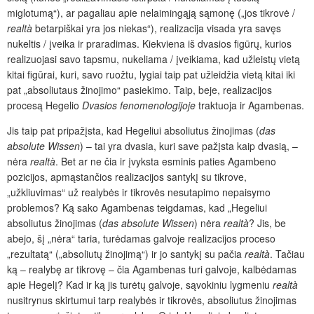
miglotumą“), ar pagaliau apie nelaimingąją sąmonę („jos tikrovė /
realtà
betarpiškai yra jos niekas“), realizacija visada yra savęs
nukeltis / įveika ir praradimas. Kiekviena iš dvasios figūrų, kurios
realizuojasi savo tapsmu, nukeliama / įveikiama, kad užleistų vietą
kitai figūrai, kuri, savo ruožtu, lygiai taip pat užleidžia vietą kitai iki
pat „absoliutaus žinojimo“ pasiekimo. Taip, beje, realizacijos
procesą Hegelio
Dvasios fenomenologijoje
traktuoja ir Agambenas.
Jis taip pat pripažįsta, kad Hegeliui absoliutus žinojimas (
das
absolute Wissen
) – tai yra dvasia, kuri save pažįsta kaip dvasią, –
nėra
realtà
. Bet ar ne čia ir įvyksta esminis paties Agambeno
pozicijos, apmąstančios realizacijos santykį su tikrove,
„užkliuvimas“ už realybės ir tikrovės nesutapimo nepaisymo
problemos? Ką sako Agambenas teigdamas, kad „Hegeliui
absoliutus žinojimas (
das absolute Wissen
) nėra
realtà
? Jis, be
abejo, šį „nėra“ taria, turėdamas galvoje realizacijos proceso
„rezultatą“ („absoliutų žinojimą“) ir jo santykį su pačia
realtà
. Tačiau
ką – realybę ar tikrovę – čia Agambenas turi galvoje, kalbėdamas
apie Hegelį? Kad ir ką jis turėtų galvoje, sąvokiniu lygmeniu
realtà
nusitrynus skirtumui tarp realybės ir tikrovės, absoliutus žinojimas