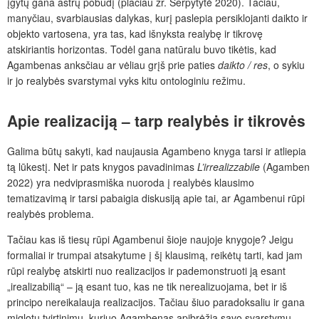
įgytų gana aštrų pobūdį (plačiau žr. Šerpytytė 2020). Tačiau,
manyčiau, svarbiausias dalykas, kurį paslepia persiklojanti daikto ir
objekto vartosena, yra tas, kad išnyksta realybę ir tikrovę
atskiriantis horizontas. Todėl gana natūralu buvo tikėtis, kad
Agambenas anksčiau ar vėliau grįš prie paties
daikto / res
, o sykiu
ir jo realybės svarstymai vyks kitu ontologiniu režimu.
Apie realizaciją – tarp realybės ir tikrovės
Galima būtų sakyti, kad naujausia Agambeno knyga tarsi ir atliepia
tą lūkestį. Net ir pats knygos pavadinimas
L’irrealizzabile
(Agamben
2022) yra nedviprasmiška nuoroda į realybės klausimo
tematizavimą ir tarsi pabaigia diskusiją apie tai, ar Agambenui rūpi
realybės problema.
Tačiau kas iš tiesų rūpi Agambenui šioje naujoje knygoje? Jeigu
formaliai ir trumpai atsakytume į šį klausimą, reikėtų tarti, kad jam
rūpi realybę atskirti nuo realizacijos ir pademonstruoti ją esant
„irealizabilią“ – ją esant tuo, kas ne tik nerealizuojama, bet ir iš
principo nereikalauja realizacijos. Tačiau šiuo paradoksaliu ir gana
miglotu tvirtinimu, kuriuo Agambenas apibrėžia savo svarstymų