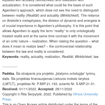
actualization. It is considered what could be the basis of such
Agamben’s approach, which does not see the need to distinguish
between reality (
Realität
) and actuality (
Wirklichkeit
).
The reliance
on Aristotle’s metaphysics, the division of
dynamis
and
energeia
is
of crucial importance in Agamben’s philosophy. It is this point that
allows Agamben to apply the term “reality” to only ontologically
treated
realtà
and at the same time contrast it with the movement
of an ontic nature – realization.
When raising the question – what
does it mean to realize laws?
– the controversial relationship
between the law and reality is considered.
Keywords:
reality, actuality, realization,
Realität
,
Wirklichkeit
, law
________
Padėka.
Šis straipsnis yra projekto „Įstatymo ontologija“ tyrimų
dalis. Šis projektas finansuojamas Lietuvos mokslo tarybos
(LMTLT), projektas Nr. P-MIP-21-193, sutartis Nr. S-MIP-21-51.
Received:
01/11/2022.
Accepted:
28/11/2022
Copyright © Rita Šerpytytė, 2022. Published by
Vilnius University
Press
.
This is an Open Access article distributed under the terms of the