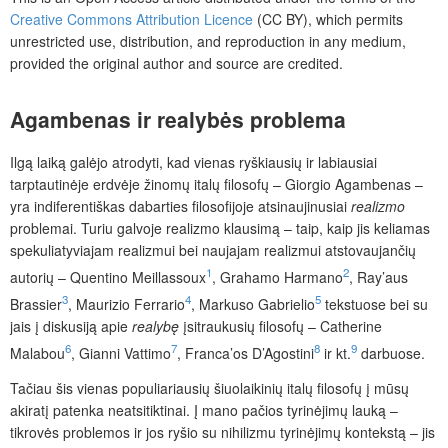
Creative Commons Attribution Licence
(CC BY), which permits
unrestricted use, distribution, and reproduction in any medium,
provided the original author and source are credited.
Agambenas ir realybės problema
Ilgą laiką galėjo atrodyti, kad vienas ryškiausių ir labiausiai
tarptautinėje erdvėje žinomų italų filosofų – Giorgio Agambenas –
yra indiferentiškas dabarties filosofijoje atsinaujinusiai
realizmo
problemai. Turiu galvoje realizmo klausimą – taip, kaip jis keliamas
spekuliatyviajam realizmui bei naujajam realizmui atstovaujančių
1
2
autorių – Quentino Meillassoux
, Grahamo Harmano
, Ray’aus
3
4
5
Brassier
, Maurizio Ferrario
, Markuso Gabrielio
tekstuose bei su
jais į diskusiją apie
realybę
įsitraukusių filosofų – Catherine
6
7
8
9
Malabou
, Gianni Vattimo
, Franca’os D’Agostini
ir kt.
darbuose.
Tačiau šis vienas populiariausių šiuolaikinių italų filosofų į mūsų
akiratį patenka neatsitiktinai. Į mano pačios tyrinėjimų lauką –
tikrovės problemos ir jos ryšio su nihilizmu tyrinėjimų kontekstą – jis