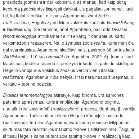
prasideda įdomesni ir dar keblesni, o aš manau, kad kaip tik tą
keblumą padėsiantys išspręsti dalykai. Jis pagaliau „primena“, kad
tai, ką italai istoriškai, o ir pats Agambenas žymi žodžiu
realizzazione
, Hegelis žymi dviem vokiškais žodžiais
Verwirklichung
ir
Realisierung.
Šie terminai, anot Agambeno, pasirodo
Dvasios
fenomenologijoje
atitinkamai 49 ir 19 kartų ir dar apie 20 kartų
veiksmažodis
realisieren.
Na, o žymusis žodis
realtà
, kuris man čia
gal svarbiausias, Agambeno skaičiavimais, pasirodo 68 kartus kaip
Wirklichkeit
ir 110 kaip
Realität
(žr. Agamben 2022: 6)
.
Įdomu, kad
klausimas, kodėl atsiranda ši perskyra ir kodėl jis pats du skirtingus
Hegelio vartojamus vokiškus žodžius verčia vienu itališku
reallizzare
,
Agambenui ir čia nekyla. Ir tai nėra neapsižiūrėjimas, o
veikiau – teorinė pozicija.
Dvasios fenomenologijos
akiratyje, kaip žinoma, yra sąmonės
patyrimo aprašymas, kuris ir implikuoja, Agambeno teigimu,
nuolatinį realizavimo(si) (
realizzazione
) procesą.
Bent taip jį įvardija
Agambenas. Tačiau būtent šiame Hegelio kūrinyje ir pasirodo
realizavimosi terminu Agambeno įvardijamo proceso dvilypumas –
skirtumas tarp realizacijos ir tapimo tikrove (įsitikrovinimo). Taigi, ar
iš tiesų Hegelis kalba būtent apie tapimą tikrove ir realizaciją kaip