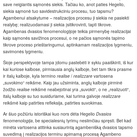
save neigiantis sąmonės siekis. Tačiau ko, anot paties Hegelio,
siekia sąmonė tuo savidestrukciniu procesu, tuo tapsmu?
Agambenui atsakytume – realizacijos procesu ji siekia ne pasiekti
realybę; realizuodamasi ji siekia įsitikrovinti, tapti tikrove.
Agambenas dvasios fenomenologijoje teikia pirmenybę realizacijai
kaip sąmonės savižinos procesui, o ne pačios sąmonės tapimo
tikrove proceso prieštaringumui, aptinkamam realizacijos lygmeniu,
savimonės lygmeniu.
Šioje perspektyvoje tampa įdomu pastebėti ir sykiu paaiškinti, iš kur
kai kuriose kalbose, pirmiausia anglų kalboje, bet tam tikra prasme
ir italų kalboje, kyla termino
realise
/
realizzare
vartosena
„suvokimo“ reikšme. Kaip jau užsiminta, anglų kalboje pirminė
žodžio
realise
reikšmė neabejotinai yra „suvokti“, o ne „realizuoti“,
italų kalboje su tuo susiduriame, kai turima galvoje
realizzare
reikšmė kaip patirties refleksija, patirties suvokimas.
Ar šiuo požiūriu istoriškai kuo nors dėta Hegelio
Dvasios
fenomenologija
, be specialesnių tyrimų nesiimčiau spręsti. Bet kad
minėta vartosena atitinka susiaurintą agambenišką dvasios tapsmo
suvedimą į realizacijos terminu apimamą procesą Agambeno