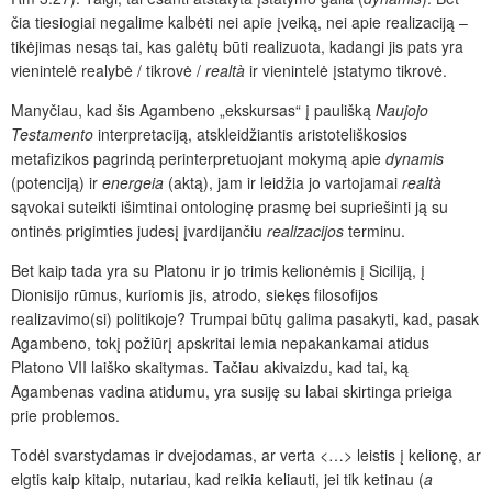
čia tiesiogiai negalime kalbėti nei apie įveiką, nei apie realizaciją –
tikėjimas nesąs tai, kas galėtų būti realizuota, kadangi jis pats yra
vienintelė realybė / tikrovė /
realtà
ir vienintelė įstatymo tikrovė.
Manyčiau, kad šis Agambeno „ekskursas“ į paulišką
Naujojo
Testamento
interpretaciją, atskleidžiantis aristoteliškosios
metafizikos pagrindą perinterpretuojant mokymą apie
dynamis
(potenciją) ir
energeia
(aktą), jam ir leidžia jo vartojamai
realtà
sąvokai suteikti išimtinai ontologinę prasmę bei supriešinti ją su
ontinės prigimties judesį įvardijančiu
realizacijos
terminu.
Bet kaip tada yra su Platonu ir jo trimis kelionėmis į Siciliją, į
Dionisijo rūmus, kuriomis jis, atrodo, siekęs filosofijos
realizavimo(si) politikoje? Trumpai būtų galima pasakyti, kad, pasak
Agambeno, tokį požiūrį apskritai lemia nepakankamai atidus
Platono VII laiško skaitymas. Tačiau akivaizdu, kad tai, ką
Agambenas vadina atidumu, yra susiję su labai skirtinga prieiga
prie problemos.
Todėl svarstydamas ir dvejodamas, ar verta <…> leistis į kelionę, ar
elgtis kaip kitaip, nutariau, kad reikia keliauti, jei tik ketinau (
a