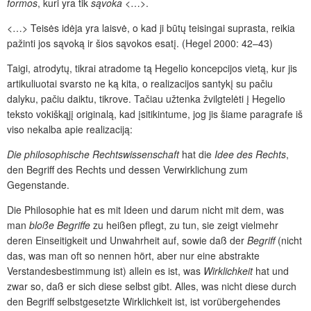
formos
, kuri yra tik
sąvoka
<…>.
<…> Teisės idėja yra laisvė, o kad ji būtų teisingai suprasta, reikia
pažinti jos sąvoką ir šios sąvokos esatį. (Hegel 2000: 42–43)
Taigi, atrodytų, tikrai atradome tą Hegelio koncepcijos vietą, kur jis
artikuliuotai svarsto ne ką kita, o realizacijos santykį su pačiu
dalyku, pačiu daiktu, tikrove. Tačiau užtenka žvilgtelėti į Hegelio
teksto vokiškąjį originalą, kad įsitikintume, jog jis šiame paragrafe iš
viso nekalba apie realizaciją:
Die philosophische Rechtswissenschaft
hat die
Idee des Rechts
,
den Begriff des Rechts und dessen Verwirklichung zum
Gegenstande.
Die Philosophie hat es mit Ideen und darum nicht mit dem, was
man
bloße Begriffe
zu heißen pflegt, zu tun, sie zeigt vielmehr
deren Einseitigkeit und Unwahrheit auf, sowie daß der
Begriff
(nicht
das, was man oft so nennen hört, aber nur eine abstrakte
Verstandesbestimmung ist) allein es ist, was
Wirklichkeit
hat und
zwar so, daß er sich diese selbst gibt. Alles, was nicht diese durch
den Begriff selbstgesetzte Wirklichkeit ist, ist vorübergehendes