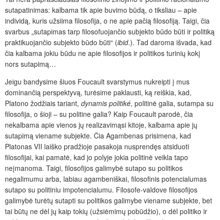
sutapatinimas: kalbama tik apie buvimo būdą, o tiksliau – apie
individą, kuris užsiima filosofija, o ne apie pačią filosofiją. Taigi, čia
svarbus „sutapimas tarp filosofuojančio subjekto būdo būti ir politiką
praktikuojančio subjekto būdo būti“ (
ibid
.). Tad daroma išvada, kad
čia kalbama jokiu būdu ne apie filosofijos ir politikos turinių kokį
nors sutapimą…
Jeigu bandysime šiuos Foucault svarstymus nukreipti į mus
dominančią perspektyvą, turėsime paklausti, ką reiškia, kad,
Platono žodžiais tariant,
dynamis politiké
, politinė galia, sutampa su
filosofija, o šioji – su politine galia? Kaip Foucault parodė, čia
nekalbama apie vienos jų realizavimąsi kitoje, kalbama apie jų
sutapimą viename subjekte. Čia Agambenas prisimena, kad
Platonas VII laiško pradžioje pasakoja nusprendęs atsiduoti
filosofijai, kai pamatė, kad jo polyje jokia politinė veikla tapo
neįmanoma. Taigi, filosofijos galimybė sutapo su politikos
negalimumu arba, labiau agambeniškai, filosofinis potencialumas
sutapo su politiniu impotencialumu. Filosofe-valdove filosofijos
galimybė turėtų sutapti su politikos galimybe viename subjekte, bet
tai būtų ne dėl jų kaip tokių (užsiėmimų pobūdžio), o dėl politiko ir