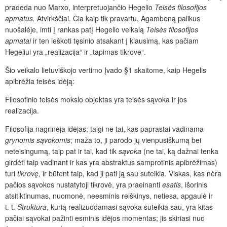
pradeda nuo Marxo, interpretuojančio Hegelio
Teisės filosofijos
apmatus.
Atvirkščiai. Čia kaip tik pravartu, Agambeną palikus
nuošalėje, imti į rankas patį Hegelio veikalą
Teisės filosofijos
apmatai
ir ten ieškoti tęsinio atsakant į klausimą, kas pačiam
Hegeliui yra „realizacija“ ir „tapimas tikrove“.
Šio veikalo lietuviškojo vertimo Įvado §1 skaitome, kaip Hegelis
apibrėžia teisės idėją:
Filosofinio teisės mokslo objektas yra teisės sąvoka ir jos
realizacija.
Filosofija nagrinėja idėjas; taigi ne tai, kas paprastai vadinama
grynomis sąvokomis
; maža to, ji parodo jų vienpusiškumą bei
neteisingumą, taip pat ir tai, kad tik
sąvoka
(ne tai, ką dažnai tenka
girdėti taip vadinant ir kas yra abstraktus samprotinis apibrėžimas)
turi
tikrovę
, ir būtent taip, kad ji pati ją sau suteikia. Viskas, kas nėra
pačios sąvokos nustatytoji tikrovė, yra praeinanti
esatis
, išorinis
atsitiktinumas, nuomonė, neesminis reiškinys, netiesa, apgaulė ir
t. t.
Struktūra
, kurią realizuodamasi sąvoka suteikia sau, yra kitas
pačiai sąvokai pažinti esminis idėjos momentas; jis skiriasi nuo