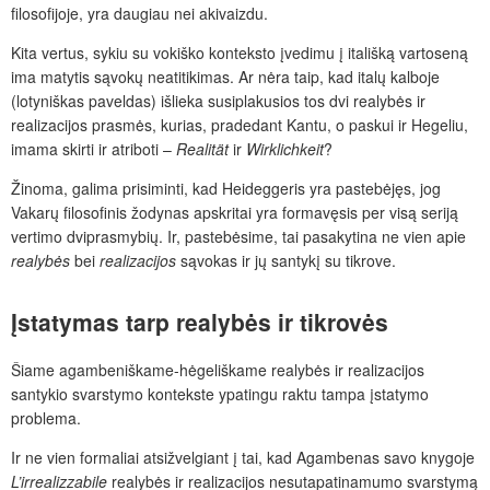
filosofijoje, yra daugiau nei akivaizdu.
Kita vertus, sykiu su vokiško konteksto įvedimu į itališką vartoseną
ima matytis sąvokų neatitikimas. Ar nėra taip, kad italų kalboje
(lotyniškas paveldas) išlieka susiplakusios tos dvi realybės ir
realizacijos prasmės, kurias, pradedant Kantu, o paskui ir Hegeliu,
imama skirti ir atriboti –
Realität
ir
Wirklichkeit
?
Žinoma, galima prisiminti, kad Heideggeris yra pastebėjęs, jog
Vakarų filosofinis žodynas apskritai yra formavęsis per visą seriją
vertimo dviprasmybių. Ir, pastebėsime, tai pasakytina ne vien apie
realybės
bei
realizacijos
sąvokas ir jų santykį su tikrove.
Įstatymas tarp realybės ir tikrovės
Šiame agambeniškame-hėgeliškame realybės ir realizacijos
santykio svarstymo kontekste ypatingu raktu tampa įstatymo
problema.
Ir ne vien formaliai atsižvelgiant į tai, kad Agambenas savo knygoje
L’irrealizzabile
realybės ir realizacijos nesutapatinamumo svarstymą