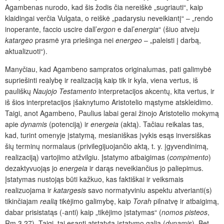
Agambenas nurodo, kad šis žodis čia nereiškė „sugriauti“, kaip
klaidingai verčia Vulgata, o reiškė „padarysiu neveikiantį“ – „rendo
inoperante, faccio uscire dall’
ergon
e dal’
energia
“
(šiuo atveju
katargeo
prasmė yra priešinga nei
energeo
– „paleisti į darbą,
aktualizuoti“).
Manyčiau, kad Agambeno sampratos originalumas, pati galimybė
supriešinti realybę ir realizaciją kaip tik ir kyla, viena vertus, iš
pauliškų
Naujojo Testamento
interpretacijos akcentų, kita vertus, ir
iš šios interpretacijos įšaknytumo Aristotelio mąstyme atskleidimo.
Taigi, anot Agambeno, Paulius labai gerai žinojo Aristotelio mokymą
apie
dynamis
(potenciją) ir
energeia
(aktą). Tačiau reikalas tas,
kad, turint omenyje įstatymą, mesianiškas įvykis esąs inversiškas
šių terminų normalaus (privilegijuojančio aktą, t. y. įgyvendinimą,
realizaciją) vartojimo atžvilgiu. Įstatymo atbaigimas (
compimento
)
dezaktyvuojąs jo
energeia
ir darąs neveikiančius jo paliepimus.
Įstatymas nustojąs būti kažkuo, kas faktiškai ir veiksmais
realizuojama ir
katargesis
savo normatyviniu aspektu atverianti(s)
tikinčiajam
realią
tikėjimo galimybę, kaip
Torah
pilnatvę ir atbaigimą,
dabar prisistatąs (-anti) kaip „tikėjimo įstatymas“ (
nomos pisteos
,
Rm 3.27). Taigi, tai esanti atstatyta įstatymo galia (
dynamis
).
Bet