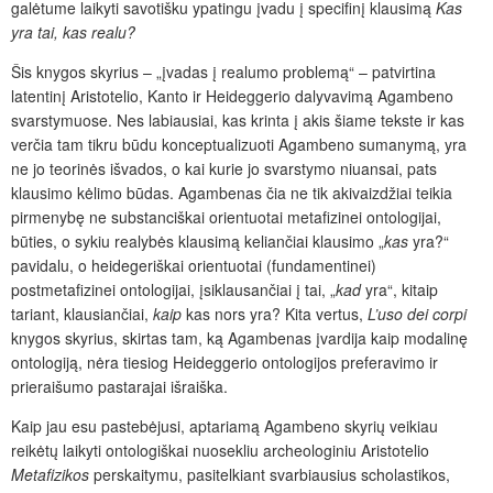
galėtume laikyti savotišku ypatingu įvadu į specifinį klausimą
Kas
yra tai, kas realu?
Šis knygos skyrius – „įvadas į realumo problemą“ – patvirtina
latentinį Aristotelio, Kanto ir Heideggerio dalyvavimą Agambeno
svarstymuose. Nes labiausiai, kas krinta į akis šiame tekste ir kas
verčia tam tikru būdu konceptualizuoti Agambeno sumanymą, yra
ne jo teorinės išvados, o kai kurie jo svarstymo niuansai, pats
klausimo kėlimo būdas. Agambenas čia ne tik akivaizdžiai teikia
pirmenybę ne substanciškai orientuotai metafizinei ontologijai,
būties, o sykiu realybės klausimą keliančiai klausimo „
kas
yra?“
pavidalu, o heidegeriškai orientuotai (fundamentinei)
postmetafizinei ontologijai, įsiklausančiai į tai, „
kad
yra“, kitaip
tariant, klausiančiai,
kaip
kas nors yra? Kita vertus,
L’uso dei corpi
knygos skyrius, skirtas tam, ką Agambenas įvardija kaip modalinę
ontologiją, nėra tiesiog Heideggerio ontologijos preferavimo ir
prieraišumo pastarajai išraiška.
Kaip jau esu pastebėjusi, aptariamą Agambeno skyrių veikiau
reikėtų laikyti ontologiškai nuosekliu archeologiniu Aristotelio
Metafizikos
perskaitymu, pasitelkiant svarbiausius scholastikos,