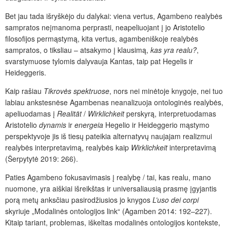
Bet jau tada išryškėjo du dalykai: viena vertus, Agambeno realybės
sampratos neįmanoma perprasti, neapeliuojant į jo Aristotelio
filosofijos permąstymą, kita vertus
,
agambeniškoje realybės
sampratos, o tiksliau – atsakymo į klausimą
,
kas yra realu?
,
svarstymuose tylomis dalyvauja Kantas, taip pat Hegelis ir
Heideggeris.
Kaip rašiau
Tikrovės spektruose
,
nors nei minėtoje knygoje, nei tuo
labiau ankstesnėse Agambenas neanalizuoja ontologinės realybės,
apeliuodamas į
Realität
/
Wirklichkeit
perskyrą, interpretuodamas
Aristotelio
dynamis
ir
energeia
Hegelio ir Heideggerio mąstymo
perspektyvoje jis iš tiesų pateikia alternatyvų naujajam realizmui
realybės interpretavimą, realybės kaip
Wirklichkeit
interpretavimą
(Šerpytytė 2019: 266)
.
Paties Agambeno fokusavimasis į realybę / tai, kas realu, mano
nuomone, yra aiškiai išreikštas ir universaliausią prasmę įgyjantis
porą metų anksčiau pasirodžiusios jo knygos
L’uso dei corpi
skyriuje „Modalinės ontologijos link“ (Agamben 2014: 192–227).
Kitaip tariant, problemas, iškeltas modalinės ontologijos kontekste,