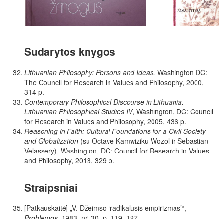
Sudarytos knygos
Lithuanian Philosophy: Persons and Ideas
,
Washington
DC:
The
Council
for
Research in Values and Philosophy, 2000,
314 p
.
Contemporary Philosophical Discourse in Lithuania.
Lithuanian
Philosophical Studies IV
,
Washington, DC: Council
for Research in Values and Philosophy, 2005, 436 p.
Reasoning in Faith: Cultural Foundations for a Civil Society
and Globalization
(su Octave Kamwiziku Wozol ir Sebastian
Velassery), Washington, DC: Council for Research in Values
and Philosophy, 2013, 329 p.
Straipsniai
[Patkauskaitė] „V. Džeimso ‘radikalusis empirizmas’“
,
Problemos
,
1983, nr. 30, p. 119–127.