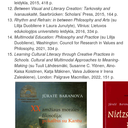
leidykla, 2015, 418 p.
Between Visual and Literary Creation: Tarkovsky and
Ivanauskaitė
,
Saarbrücken: Scholars’ Press, 2015, 164 p.
Rhythm and Refrain: in between Philosophy and Arts
(su
Lilija Duobliene ir Laura Junutyte), Vilnius: Lietuvos
edukologijos universiteto leidykla, 2016, 334 p.
Multimodal Education: Philosophy and Practice
(su Lilija
Duobliene), Washington: Council for Research in Values and
Philosophy, 2021, 334 p.
Learning Cultural Literacy through Creative Practices in
Schools. Cultural and Multimodal Approaches to Meaning-
Making
(su Tuuli Lähdesmäki, Susanne C. Ylönen, Aino-
Kaisa Koistinen, Katja Mäkinen, Vaiva Juškiene ir Irena
Zaleskiene), London: Palgrave Macmillan, 2022, 151 p.