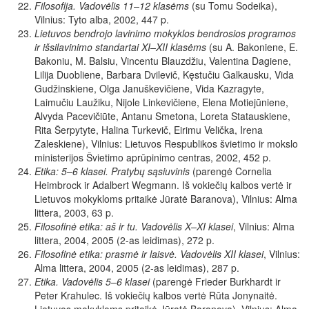
Filosofija. Vadovėlis 11–12 klasėms
(su Tomu Sodeika),
Vilnius: Tyto alba, 2002, 447 p.
Lietuvos bendrojo lavinimo mokyklos bendrosios programos
ir išsilavinimo standartai XI–XII klasėms
(su A. Bakoniene, E.
Bakoniu, M. Balsiu, Vincentu Blauzdžiu, Valentina Dagiene,
Lilija Duobliene, Barbara Dvilevič, Kęstučiu Galkausku, Vida
Gudžinskiene, Olga Januškevičiene, Vida Kazragyte,
Laimučiu Laužiku, Nijole Linkevičiene, Elena Motiejūniene,
Alvyda Pacevičiūte, Antanu Smetona, Loreta Statauskiene,
Rita Šerpytyte, Halina Turkevič, Eirimu Velička, Irena
Zaleskiene), Vilnius: Lietuvos Respublikos švietimo ir mokslo
ministerijos Švietimo aprūpinimo centras, 2002, 452 p.
Etika: 5–6 klasei. Pratybų sąsiuvinis
(parengė Cornelia
Heimbrock ir Adalbert Wegmann. Iš vokiečių kalbos vertė ir
Lietuvos mokykloms pritaikė Jūratė Baranova), Vilnius: Alma
littera, 2003, 63 p.
Filosofinė etika: aš ir tu. Vadovėlis X–XI klasei
, Vilnius: Alma
littera, 2004, 2005 (2-as leidimas), 272 p.
Filosofinė etika: prasmė ir laisvė. Vadovėlis XII klasei
, Vilnius:
Alma littera, 2004, 2005 (2-as leidimas), 287 p.
Etika. Vadovėlis 5–6 klasei
(parengė Frieder Burkhardt ir
Peter Krahulec. Iš vokiečių kalbos vertė Rūta Jonynaitė.