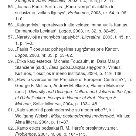
Žmogus ir žodis: Filosofija
,
2003,
t.
4,
nr.
5,
p.
3–11.
„Jeanas Paulis Sartre’as: „Pono–vergo“ dialektika ir
solipsizmo įveikos ilgesys“,
Problemos
,
2003, nr. 64,
p.
96–
110
.
„Kategorinis imperatyvas ir kito veidas: Immanuelis Kantas,
Emmanuelis Levinas“,
Logos
, 2003, nr. 32, p. 82–89.
„Naratyvioji
asmenybės
tapatybė“,
Literatūra
,
2003, t. 45, nr.
1, p. 1–3.
„Paulis
Ricoeuras:
pohėgelinis
sugrįžimas
prie
Kanto“,
Logos
,
2003,
nr.
35,
p.
53–62.
„Etika kaip estetika. Michelis Foucault“, in: Dalia Marija
Stančienė (sud.),
Etika globalizacijos sąlygomis
,
Vilnius:
Kultūros, filosofijos ir meno institutas, 2004, p. 119–136.
„How to Overcome the Prejudice of European Centrism?“, in:
George F. McLean, Andrew M. Blasko, Plamen Makariev
(eds.),
Diversity and Dialogue: Culture and Values in the Age
of Globalization: Essays in Honour of Prof. George F.
McLean
,
Sofia: Minerva, 2004, p. 133–148.
„Kaip suderinti postmodernybę su modernybe?“, in:
Wolfgang Welsch,
Mūsų post­modernioji modernybė
, Vilnius:
Alma littera, 2004, p. 11–37.
„
Kanto
etikos
pėdsakai
R.
M.
Hare’o
preskriptyvizme“,
Problemos
,
2004, nr. 66, p. 104–115
.