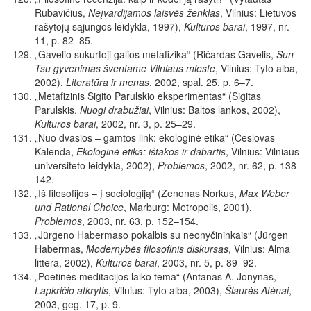
Rubavičius,
Neįvardijamos laisvės ženklas
, Vilnius: Lietuvos
rašytojų sąjungos leidykla, 1997),
Kultūros barai
, 1997, nr.
11, p. 82–85.
„Gavelio sukurtoji galios metafizika“ (Ričardas Gavelis,
Sun-
Tsu gyvenimas šventame Vilniaus mieste
, Vilnius: Tyto alba,
2002),
Literatūra ir menas
, 2002, spal. 25, p. 6–7.
„Metafizinis Sigito Parulskio eksperimentas“ (Sigitas
Parulskis,
Nuogi drabužiai
, Vilnius: Baltos lankos, 2002),
Kultūros barai
, 2002, nr. 3, p. 25–29.
„Nuo dvasios – gamtos link: ekologinė etika“ (Česlovas
Kalenda,
Ekologinė etika: ištakos ir dabartis
, Vilnius: Vilniaus
universiteto leidykla, 2002),
Problemos
, 2002, nr. 62, p. 138–
142.
„Iš filosofijos – į sociologiją“ (Zenonas Norkus,
Max Weber
und Rational Choice
, Marburg: Metropolis, 2001),
Problemos
, 2003, nr. 63, p. 152–154.
„Jürgeno Habermaso pokalbis su neonyčininkais“ (Jürgen
Habermas,
Modernybės filosofinis diskursas
, Vilnius: Alma
littera, 2002),
Kultūros barai
, 2003, nr. 5, p. 89–92.
„Poetinės meditacijos laiko tema“ (Antanas A. Jonynas,
Lapkričio atkrytis
, Vilnius: Tyto alba, 2003),
Šiaurės Atėnai
,
2003, geg. 17, p. 9.