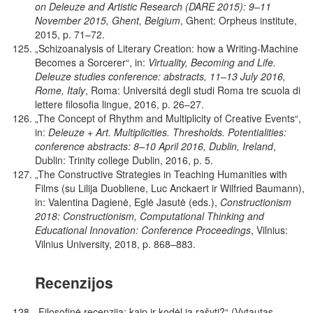
on Deleuze and Artistic Research (DARE 2015): 9–11
November 2015, Ghent, Belgium
, Ghent: Orpheus institute,
2015, p. 71–72.
„Schizoanalysis of Literary Creation: how a Writing-Machine
Becomes a Sorcerer“, in:
Virtuality, Becoming and Life.
Deleuze studies conference: abstracts, 11–13 July 2016,
Rome, Italy
, Roma: Universitá degli studi Roma tre scuola di
lettere filosofia lingue, 2016, p. 26–27.
„The Concept of Rhythm and Multiplicity of Creative Events“,
in:
Deleuze + Art. Multiplicities. Thresholds. Potentialities:
conference abstracts: 8–10 April 2016, Dublin, Ireland
,
Dublin: Trinity college Dublin, 2016, p. 5.
„The Constructive Strategies in Teaching Humanities with
Films (su Lilija Duobliene, Luc Anckaert ir Wilfried Baumann),
in: Valentina Dagienė, Eglė Jasutė (eds.),
Constructionism
2018: Constructionism, Computational Thinking and
Educational Innovation: Conference Proceedings
, Vilnius:
Vilnius University, 2018, p. 868–883.
Recenzijos
„Filosofinė recenzija: kaip ir kodėl ją rašyti?“ (Vytautas