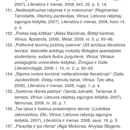
2007),
Literatūra ir menas
, 2008, birž. 20, p. 5, 14.
„Nedisciplinuotas rašymas ir jo malonumai“ (Regimantas
Tamošaitis,
Vitaminų pardavėjas
,
Vilnius: Lietuvos rašytojų
sąjungos leidykla, 2007),
Literatūra ir menas
, 2008, kovo 14,
p. 4.
„Poetas kaip kritikas“ (Aidas Marčėnas,
Būtieji kartiniai
,
Vilnius: Apostrofa, 2008),
Metai
, 2008, nr. 5, p. 93–96.
„Polifoninė teorinių požiūrių įvairovė“ (
XX amžiaus literatūros
teorijos: Vadovėlis aukštųjų mokyklų filologijos specialybės
studentams
, sudarė Aušra Jurgutienė, Vilnius: Vilniaus
pedagoginio universiteto leidykla),
Žmogus ir žodis:
Literatūrologija
, 2008, t. 10, nr. 2, p. 92–93.
„Stiprios moters kontūrai ‘neliteratūrinėje literatūroje’“ (Dalia
Jazukevičiūtė,
Dviejų mėnulių baras
, Vilnius: Tyto alba,
2008),
Literatūra ir menas
, 2008, rugpj. 1, p. 4.
„Svetimos ribinės patirtys“ (Vanda Juknaitė,
Tariamas iš
tamsos
, Vilnius: Lietuvos rašytojų sąjungos leidykla, 2007),
Nemunas
, 2008, nr. 26, p. 7.
„Tas tykus ir švelnus pralaimėjimo skonis“ (Liudvikas
Jakimavičius,
Elio
, Vilnius: Lietuvos rašytojų sąjungos
leidykla, 2007),
Literatūra ir menas
, 2008, saus. 18, p. 5.
„Filosofija ir jos riteriai“ (Algis Mickūnas, Arvydas Šliogeris,