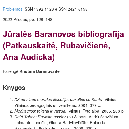
Problemos
ISSN 1392-1126 eISSN 2424-6158
2022 Priedas, pp. 128–148
Jūratės Baranovos bibliografija
(Patkauskaitė, Rubavičienė,
Ana Audicka)
Parengė
Kristina Baranovaitė
Knygos
XX amžiaus moralės filosofija: pokalbis su Kantu
, Vilnius:
Vilniaus pedagoginis universitetas, 2004, 379 p.
Meditacijos: tekstai ir vaizdai
, Vilnius: Tyto alba, 2005, 206 p.
Café Tabac: litauiska essäer
(su Alfonsu Andriuškevičium,
Laimantu Jonušiu, Gied­ra Radvilavičiūte, Rolandu
Rastausku), Stockholm: Tranan, 2006, 320 p.