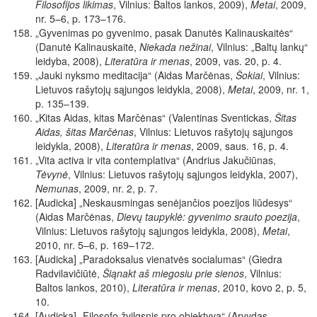
Filosofijos likimas
, Vilnius: Baltos lankos, 2009),
Metai
,
2009,
nr. 5–6, p. 173–176.
„Gyvenimas po gyvenimo, pasak Danutės Kalinauskaitės“
(Danutė Kalinauskaitė,
Niekada nežinai
,
Vilnius: „Baltų lankų“
leidyba, 2008),
Literatūra ir menas
, 2009, vas. 20, p. 4.
„Jauki nyksmo
meditacija“ (Aidas Marčėnas,
Šokiai
, Vilnius:
Lietuvos rašytojų sąjungos leidykla, 2008),
Metai
, 2009, nr. 1,
p. 135–139.
„Kitas Aidas, kitas Marčėnas“ (Valentinas Sventickas,
Šitas
Aidas, šitas Marčėnas
, Vilnius: Lietuvos rašytojų sąjungos
leidykla, 2008),
Literatūra ir menas
, 2009, saus. 16, p. 4.
„Vita activa ir vita contemplativa“ (Andrius Jakučiūnas,
Tėvynė
, Vilnius: Lietuvos rašytojų sąjungos leidykla, 2007),
Nemunas
, 2009, nr. 2, p. 7.
[Audicka] „Neskausmingas senėjančios poezijos liūdesys“
(Aidas Marčėnas,
Dievų taupyklė: gyvenimo srauto poezija
,
Vilnius: Lietuvos rašytojų sąjungos leidykla, 2008),
Metai
,
2010, nr. 5–6, p. 169–172.
[Audicka] „Paradoksalus vienatvės socialumas“ (Giedra
Radvilavičiūtė,
Šiąnakt aš miegosiu prie sienos
, Vilnius:
Baltos lankos, 2010),
Literatūra ir menas
, 2010, kovo 2, p. 5,
10.
[Audicka] „Filosofo žvilgsnis pro objektyvą“ (Arvydas