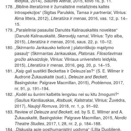
leidykla, 2014),
Šiaurės Atėnai
,
2015, kovo 16, p. 11.
„Biblinė-literatūrinė ir žurnalistinė metafizinės kaltės
introspekcijos“ (Sigitas Parulskis,
Tamsa ir partneriai
, Vilnius:
Alma littera, 2012),
Literatūra ir menas
, 2016, vas. 12, p. 14–
15.
„Paraleliniai pasauliai Danutės Kalinauskaitės novelėse“
(Danutė Kalinauskaitė,
Skersvėjų namai
, Vilnius: Tyto alba,
2015),
Literatūra ir menas
, 2016, saus. 22, p. 10–12.
„Skirmanto Jankausko kelionė į platoniškojo mąstymo
pasaulį“ (Skirmantas Jankauskas,
Platonas. Filosofavimas
grožio akivaizdoje
, Vilnius: Vilniaus universiteto leidykla,
2015),
Literatūra ir menas
,
2016, geg. 20, p. 14–15.
„Kaip gali susitikti Beckettas ir Deleuze’as?“ (S. E. Wilmer ir
Audronė Žukauskaitė (sud.),
Deleuze and Beckett
,
Basingstoke: Palgrave Macmillan, 2015),
Problemos
, 2017,
nr. 91, p. 191–194.
„Kodėl su šunimi kalbėtis lengviau nei su kitu žmogumi?“
(Saulius Kanišauskas,
Atsibusk, Kalistratai
, Vilnius: Žuvėdra,
2017),
Naujoji Romuva
, 2018, nr. 1, p. 91–92.
Review of
Deleuze and Beckett
, ed. by S. E. Wilmer and A.
Žukauskaitė, Basingstoke: Palgrave Macmillan, 2015,
Nordic
Theatre Studies
, 2017, t. 28, nr. 2, p. 184–188.
„Diskusija apie posthumanistinį ugdymą“ (Lilija Duoblienė,