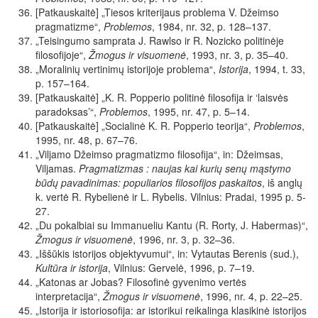
[Patkauskaitė] „Tiesos kriterijaus problema V. Džeimso
pragmatizme“,
Problemos
,
1984, nr. 32, p. 128–137.
„Teisingumo samprata J. Rawlso ir R. Nozicko politinėje
filosofijoje“,
Žmogus ir visuomenė
, 1993, nr. 3, p. 35–40.
„Moralinių vertinimų istorijoje problema“,
Istorija
, 1994, t. 33,
p. 157–164.
[Patkauskaitė] „K. R. Popperio politinė filosofija ir ‘laisvės
paradoksas’“,
Problemos
,
1995,
nr.
47,
p.
5–14.
[Patkauskaitė] „Socialinė K. R. Popperio teorija“,
Problemos
,
1995, nr. 48, p. 67–76
.
„Viljamo Džeimso pragmatizmo filosofija“, in: Džeimsas,
Viljamas.
Pragmatizmas : naujas kai kurių senų mąstymo
būdų pavadinimas: populiarios filosofijos paskaitos
, iš anglų
k. vertė R. Rybelienė ir L. Rybelis. Vilnius: Pradai, 1995 p. 5-
27.
„Du pokalbiai su Immanueliu Kantu (R. Rorty, J. Habermas)“,
Žmogus ir visuomenė
,
1996,
nr. 3,
p.
32–36.
„Iššūkis istorijos objektyvumui“, in: Vytautas Berenis (sud.),
Kultūra ir istorija
, Vilnius: Gervelė,
1996, p. 7–19.
„Katonas
ar
Jobas?
Filosofinė
gyvenimo
vertės
interpretacija“,
Žmogus ir visuomenė
,
1996,
nr. 4,
p.
22–25.
„Istorija ir istoriosofija: ar istorikui reikalinga klasikinė istorijos