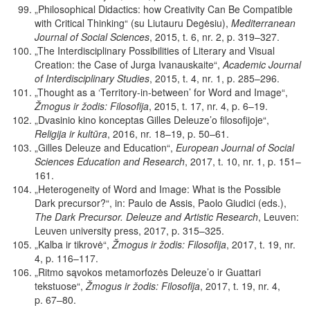
„
Philosophical
Didactics:
how
Creativity
Can Be Compatible
with Critical Thinking“ (su Liutauru Degėsiu),
Mediterranean
Journal of Social Sciences
, 2015, t. 6, nr. 2, p. 319–327.
„The
Interdisciplinary
Possibilities
of
Literary
and Visual
Creation: the Case of Jurga Ivanauskaite“,
Academic Journal
of Interdisciplinary Studies
,
2015, t. 4, nr. 1, p. 285–296.
„Thought
as
a
‘Territory-in-between’
for
Word
and
Image“,
Žmogus ir žodis: Filosofija
, 2015, t. 17, nr. 4, p. 6–19.
„Dvasinio kino konceptas Gilles Deleuze’o filosofijoje“,
Religija ir kultūra
, 2016, nr. 18–19, p. 50–61.
„
Gilles Deleuze and Education“,
European Journal of Social
Sciences Education and Research
, 2017, t. 10, nr. 1, p. 151–
161.
„Heterogeneity
of
Word
and
Image:
What
is
the
Possible
Dark precursor?“, in: Paulo de Assis, Paolo Giudici (eds.),
The Dark Precursor. Deleuze and Artistic Research
, Leuven:
Leuven university press, 2017, p. 315–325.
„Kalba ir tikrovė“,
Žmogus ir žodis: Filosofija
, 2017, t. 19, nr.
4, p. 116–117.
„Ritmo sąvokos metamorfozės Deleuze’o ir Guattari
tekstuose
“,
Žmogus ir žodis: Filosofija
, 2017, t. 19, nr. 4,
p. 67–80.