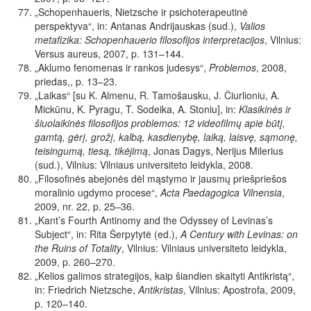
„
Schopenhaueris, Nietzsche ir psichoterapeutinė
perspektyva“, in: Antanas Andrijauskas (sud.),
Valios
metafizika: Schopenhauerio filosofijos interpretacijos
,
Vilnius:
Versus aureus, 2007, p. 131–144.
„Aklumo fenomenas ir rankos judesys“,
Problemos
,
2008,
priedas
,
,
p.
13–23.
„Laikas“ [su K. Almenu, R. Tamošausku, J. Čiurlioniu, A.
Mickūnu, K. Pyragu, T. Sodeika, A.
Stoniu], in:
Klasikinės ir
šiuolaikinės filosofijos problemos: 12 videofilmų apie būtį,
gamtą, gėrį, grožį, kalbą, kasdienybę, laiką, laisvę, sąmonę,
teisingumą, tiesą, tikėjimą
, Jonas Dagys, Nerijus Milerius
(sud.), Vilnius: Vilniaus universiteto leidykla, 2008.
„
Filosofinės abejonės dėl mąstymo ir jausmų priešpriešos
moralinio ugdymo procese“,
Acta Paedagogica Vilnensia
,
2009, nr. 22
, p. 25–36.
„
Kant’s Fourth Antinomy and the Odyssey of Levinas’s
Subject“, in: Rita Šerpytytė (ed.),
A Century with Levinas: on
the Ruins of Totality
, Vilnius: Vilniaus universiteto leidykla,
2009, p. 260–270.
„Kelios galimos strategijos, kaip šiandien skaityti Antikristą“,
in: Friedrich Nietzsche,
Antikristas
, Vilnius: Apostrofa, 2009,
p. 120–140.