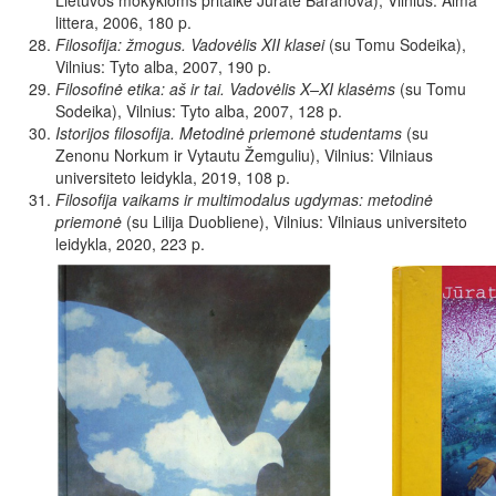
Lietuvos mokykloms pritaikė Jūratė Baranova), Vilnius: Alma
littera, 2006, 180 p.
Filosofija: žmogus. Vadovėlis XII klasei
(su Tomu Sodeika),
Vilnius: Tyto alba, 2007, 190 p.
Filosofinė etika: aš ir tai. Vadovėlis X–XI klasėms
(su Tomu
Sodeika), Vilnius: Tyto alba, 2007, 128 p.
Istorijos filosofija. Metodinė priemonė studentams
(su
Zenonu Norkum ir Vytautu Žemguliu), Vilnius: Vilniaus
universiteto leidykla, 2019, 108 p.
Filosofija vaikams ir multimodalus ugdymas: metodinė
priemonė
(su Lilija Duobliene), Vilnius: Vilniaus universiteto
leidykla, 2020, 223 p.