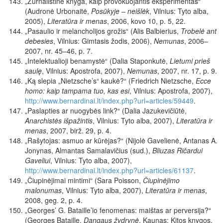
„Žurnalistinė knyga, kaip provokuojantis eksperimentas“
(Audronė Urbonaitė,
Posūkyje – neišlėk
, Vilnius: Tyto alba,
2005),
Literatūra ir menas
, 2006, kovo 10, p. 5, 22.
„Pasaulio ir melancholijos grožis“ (Alis Balbierius,
Trobelė ant
debesies
, Vilnius: Gimtasis žodis, 2006),
Nemunas
, 2006–
2007, nr. 45–46, p. 7.
„Intelektualioji benamystė“ (Dalia Staponkutė,
Lietumi prieš
saulę
, Vilnius: Apostrofa, 2007),
Nemunas
, 2007, nr. 17, p. 9.
„Ką slepia „Nietzsche’s“ kaukė?“ (Friedrich Nietzsche,
Ecce
homo: kaip tampama tuo, kas esi
, Vilnius: Apostrofa, 2007),
http://www.bernardinai.lt/index.php?url=articles/59449
.
„Paslapties ar nuogybės link?“ (Dalia Jazukevičiūtė,
Anarchistės išpažintis
, Vilnius: Tyto alba, 2007),
Literatūra ir
menas
, 2007, birž. 29, p. 4.
„Rašytojas: asmuo ar kūrėjas?“ (Nijolė Gavelienė, Antanas A.
Jonynas, Almantas Samalavičius (sud.),
Bliuzas Ričardui
Gaveliui
, Vilnius: Tyto alba, 2007),
http://www.bernardinai.lt/index.php?url=articles/61137
.
„Čiupinėjimai mintimi“ (Sara Poisson,
Čiupinėjimo
malonumas
, Vilnius: Tyto alba, 2007),
Literatūra ir menas
,
2008, geg. 2, p. 4.
„Georges’ G. Bataille’io fenomenas: maištas ar perversija?“
(Georges Bataille,
Dangaus žydrynė
, Kaunas: Kitos knygos,