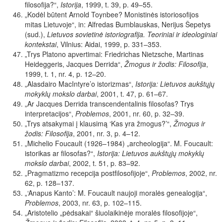
filosofija?“,
Istorija
, 1999, t. 39, p. 49–55.
„Kodėl būtent Arnold Toynbee? Monistinės istoriosofijos
mitas
Lietuvoje“, in: Alfredas Bumblauskas, Nerijus Šepetys
(sud.),
Lietuvos sovietinė istoriografija. Teoriniai ir ideologiniai
kontekstai
,
Vilnius: Aidai, 1999, p. 331–353.
„Trys
Platono
apvertimai:
Friedrichas
Nietzsche,
Martinas
Heideggeris,
Jacques Derrida“,
Žmogus ir žodis: Filosofija
,
1999,
t. 1, nr. 4
,
p.
12–20.
„
Alasdairo
MacIntyre’o
istorizmas“,
Istorija: Lietuvos aukštųjų
mokyklų mokslo darbai
,
2001, t. 47, p. 61–67.
„Ar Jacques Derrida transcendentalinis filosofas? Trys
interpretacijos“,
Problemos
,
2001, nr. 60, p. 32–39.
„Trys
atsakymai
į
klausimą ‘Kas
yra
žmogus?’“,
Žmogus ir
žodis: Filosofija
,
2001, nr. 3,
p.
4–12.
„Michelio Foucault (1926–1984) „archeologija“. M. Foucault:
istorikas ar filosofas?“,
Istorija: Lietuvos aukštųjų mokyklų
mokslo darbai
,
2002,
t.
51,
p.
83–92.
„Pragmatizmo
recepcija
postfilosofijoje“,
Problemos
,
2002, nr.
62, p. 128–137.
„‘Anapus
Kanto’: M. Foucault naujoji moralės genealogija“,
Problemos
,
2003, nr. 63, p. 102–115.
„
Aristotelio „pėdsakai“ šiuolaikinėje moralės filosofijoje
“,