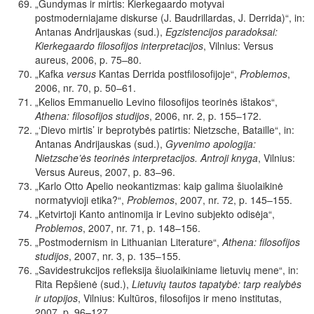
„Gundymas ir mirtis: Kierkegaardo motyvai
postmoderniajame
diskurse (J. Baudrillardas, J. Derrida)“, in:
Antanas Andrijauskas (sud.),
Egzistencijos paradoksai:
Kierkegaardo filosofijos interpretacijos
, Vilnius: Versus
aureus, 2006, p. 75
–80.
„Kafka
versus
Kantas
Derrida
postfilosofijoje“,
Problemos
,
2006, nr. 70, p. 50–61.
„
Kelios Emmanuelio Levino filosofijos teorinės ištakos“,
Athena: filosofijos studijos
,
2006, nr. 2, p. 155–172.
„‘Dievo mirtis’ ir beprotybės patirtis: Nietzsche, Bataille“, in:
Antanas Andrijauskas (sud.),
Gyvenimo apologija:
Nietzsche’ės teorinės interpretacijos. Antroji knyga
, Vilnius:
Versus Aureus, 2007, p. 83–96.
„Karlo
Otto
Apelio
neokantizmas:
kaip
galima
šiuolaikinė
normatyvioji
etika?“,
Problemos
,
2007, nr. 72, p. 145–155.
„Ketvirtoji Kanto antinomija ir Levino subjekto odisėja“,
Problemos
, 2007, nr. 71, p. 148–156.
„Postmodernism in Lithuanian Literature“,
Athena: filosofijos
studijos
,
2007,
nr.
3,
p.
135–155.
„Savidestrukcijos refleksija šiuolaikiniame lietuvių mene“,
in:
Rita Repšienė (sud.),
Lietuvių tautos tapatybė: tarp realybės
ir utopijos
,
Vilnius:
Kultūros,
filosofijos
ir
meno
institutas,
2007, p.
96–127.