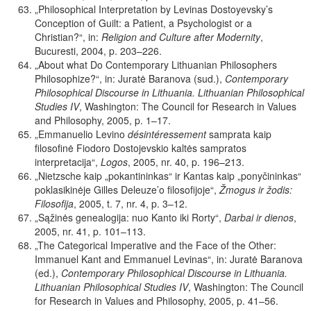
„Philosophical
Interpretation by Levinas Dostoyevsky’s
Conception of Guilt: a Patient, a Psychologist or a
Christian?“, in:
Religion and Culture after Modernity
,
Bucuresti, 2004, p. 203–226.
„About
what
Do
Contemporary
Lithuanian
Philosophers
Philosophize?“, in: Juratė Baranova (sud.),
Contemporary
Philosophical Discourse in Lithuania. Lithuanian Philosophical
Studies IV
, Washington: The Council for Research in Values
and Philosophy, 2005, p. 1–17.
„Emmanuelio Levino
désintéressement
samprata kaip
filosofinė Fiodoro Dostojevskio kaltės sampratos
interpretacija“,
Logos
, 2005, nr. 40, p. 196–213.
„Nietzsche kaip „pokantininkas“ ir Kantas kaip „ponyčininkas“
poklasikinėje Gilles Deleuze’o filosofijoje“,
Žmogus ir žodis:
Filosofija
, 2005, t. 7, nr. 4, p. 3–12.
„Sąžinės
genealogija:
nuo
Kanto
iki
Rorty“,
Darbai
ir
dienos
,
2005, nr. 41,
p.
101–113.
„The Categorical Imperative and the Face of the Other:
Immanuel Kant and Emmanuel Levinas“, in: Juratė Baranova
(ed.),
Contemporary Philosophical Discourse in Lithuania.
Lithuanian Philosophical Studies IV
, Washington: The Council
for Research in Values and Philosophy, 2005, p. 41–56.