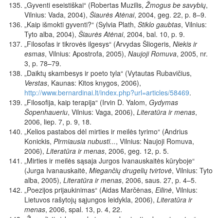
„Gyventi eseistiškai“ (Robertas Muzilis,
Žmogus be savybių
,
Vilnius: Vada, 2004),
Šiaurės Atėnai
, 2004, geg. 22, p. 8–9.
„Kaip išmokti gyventi?“ (Sylvia Plath,
Stiklo gaubtas
, Vilnius:
Tyto alba, 2004),
Šiaurės Atėnai
, 2004, bal. 10, p. 9.
„Filosofas ir tikrovės ilgesys“ (Arvydas Šliogeris,
Niekis ir
esmas
, Vilnius: Apostrofa, 2005),
Naujoji Romuva
, 2005, nr.
3, p. 78–79.
„Daiktų skambesys ir poeto tyla“ (Vytautas Rubavičius,
Verstas
, Kaunas: Kitos knygos, 2006),
http://www.bernardinai.lt/index.php?url=articles/58469
.
„Filosofija, kaip terapija“ (Irvin D. Yalom,
Gydymas
Šopenhaueriu
, Vilnius: Vaga, 2006),
Literatūra ir menas
,
2006, liep. 7, p. 9, 18.
„Kelios pastabos dėl mirties ir meilės tyrimo“ (Andrius
Konickis,
Pirmiausia nubusti...
, Vilnius: Naujoji Romuva,
2006),
Literatūra ir menas
, 2006, geg. 12, p. 5.
„Mirties ir meilės sąsaja Jurgos Ivanauskaitės kūryboje“
(Jurga Ivanauskaitė,
Miegančių drugelių tvirtovė
, Vilnius: Tyto
alba, 2005),
Literatūra ir menas
, 2006, saus. 27, p. 4–5.
„Poezijos prijaukinimas“ (Aidas Marčėnas,
Eilinė
, Vilnius:
Lietuvos rašytojų sąjungos leidykla, 2006),
Literatūra ir
menas
, 2006, spal. 13, p. 4, 22.