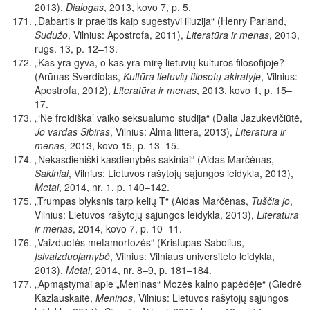
2013),
Dialogas
, 2013, kovo 7, p. 5.
„Dabartis ir praeitis kaip sugestyvi iliuzija“ (Henry Parland,
Sudužo
, Vilnius: Apostrofa, 2011),
Literatūra ir menas
, 2013,
rugs. 13, p. 12–13.
„Kas yra gyva, o kas yra mirę lietuvių kultūros filosofijoje?
(Arūnas Sverdiolas,
Kultūra lietuvių filosofų akiratyje
, Vilnius:
Apostrofa, 2012),
Literatūra ir menas
,
2013, kovo 1, p. 15–
17.
„‘Ne froidiška’ vaiko seksualumo studija“ (Dalia Jazukevičiūtė,
Jo vardas Sibiras
, Vilnius: Alma littera, 2013),
Literatūra ir
menas
,
2013, kovo 15, p. 13–15.
„Nekasdieniški kasdienybės sakiniai“ (Aidas Marčėnas,
Sakiniai
, Vilnius: Lietuvos rašytojų sąjungos leidykla, 2013),
Metai
, 2014, nr. 1, p. 140–142.
„Trumpas blyksnis tarp kelių T“ (Aidas Marčėnas,
Tuščia jo
,
Vilnius: Lietuvos rašytojų sąjungos leidykla, 2013),
Literatūra
ir menas
, 2014, kovo 7, p. 10–11.
„Vaizduotės metamorfozės“ (Kristupas Sabolius,
Įsivaizduojamybė
, Vilnius: Vilniaus universiteto leidykla,
2013),
Metai
, 2014, nr. 8–9, p. 181–184.
„Apmąstymai apie „Meninas“ Mozės kalno papėdėje“ (Giedrė
Kazlauskaitė,
Meninos
, Vilnius: Lietuvos rašytojų sąjungos