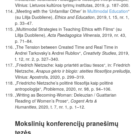
Vilnius: Lietuvos kultūros tyrimų institutas, 2019, p. 187–200.
„Meeting with the ‘Unfamiliar Other’ in
Multimodal Education
“
(su Lilija Du
obliene),
Ethics and Education
,
2019, t. 15, nr. 1,
p. 33–47.
„Multimodal Strategies in Teaching Ethics with Films“ (su
Lilija Duobliene),
Acta Paedagogica Vilnensia
,
2019, nr. 43,
p. 71–84.
„The Tension between Created Time and Real Time in
Andrei
Tarkovsky’s Andrei Rubliov“,
Creativity Studies
,
2019,
t. 12, nr. 2, p. 327–340.
„Friedrich Nietzsche: kaip priartėti arčiau tiesos“, in: Friedrich
Nietzsche,
Anapus gėrio ir blogio: ateities filosofijos preliudija
,
Vilnius: Apostrofa, 2020, p. 299–319.
„Friedricho Nietzsche’s politinė filosofija kaip politinė
antropologija“,
Problemos
, 2020, nr. 98, p. 94–106.
„Writing as Becoming-Woman: Deleuzian / Guattarian
Reading of Women’s Prose“,
Cogent Arts &
Humanities
, 2020, t. 7, nr. 1, p. 1–12.
Mokslinių konferencijų pranešimų
tezės