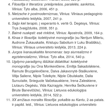
Filosofija ir literatūra: priešpriešos, paralelės, sankirtos
,
Vilnius: Tyto alba, 2006, 451 p.
Nietzsche ir postmodernizmas
,
Vilnius: Vilniaus pedagoginio
universiteto leidykla, 2007, 241 p.
Saĝo kiel terapio
, į esperanto k. vertė G. Degėsys, Vilnius:
Trys žvaigždutės, 2008, 351 p.
Baimė nuskęsti: esė rinktinė
, Vilnius: Apostrofa, 2009, 164 p.
Kinas ir filosofija: kolektyvinė monografija
(su Nerijum Mileriu,
Audrone Žukauskaite, Kristupu Sabolium ir Luku Brašiškiu),
Vilnius: Vilniaus universiteto leidykla, 2013, 224 p.
Jurgos Ivanauskaitės fenomenas: tarp siurrealizmo ir
egzistencializmo
,
Vilnius: Tyto alba, 2014, 540 p.
Ugdymo paradigmų iššūkiai didaktikai: kolektyvinė
monografija
(su
Ona Monkevičiene, Emilija Sakadolskiene,
Ramute Bruzgelevičiene, Daiva Jakavonytė-Staškuviene,
Vilija Saliene, Nijole Toleikyte, Nijole Cibulskaite, Dalia
Survutaite, Snieguole Vaičekauskiene, Irena Zaleskiene,
Liutauru Degėsiu, Vida Kazragyte, Henrika Šečkuviene ir
Birute Banevičiūte), Vilnius: Lietuvos edukologijos
universiteto leidykla, 2014, 522 p.
XX amžiaus moralės filosofija: pokalbis su Kantu
,
2-as patais.
ir papild. leid.,
Vilnius: Lietuvos edukologijos universiteto