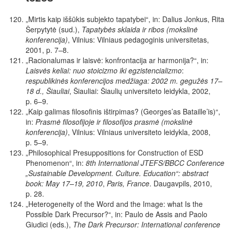
„Mirtis kaip iššūkis subjekto tapatybei“, in: Dalius Jonkus, Rita
Šerpytytė (sud.),
Tapatybės sklaida ir ribos (mokslinė
konferencija)
,
Vilnius: Vilniaus pedagoginis universitetas,
2001, p. 7–8.
„Racionalumas ir laisvė: konfrontacija ar harmonija?“, in:
Laisvės keliai: nuo stoicizmo iki egzistencializmo
:
respublikinės konferencijos medžiaga: 2002 m. gegužės 17–
18 d., Šiauliai
, Šiauliai: Šiaulių universiteto leidykla, 2002,
p. 6–9.
„Kaip galimas filosofinis ištirpimas? (Georges’as Bataille’is)“,
in:
Prasmė filosofijoje ir filosofijos prasmė (mokslinė
konferencija)
, Vilnius: Vilniaus universiteto leidykla, 2008,
p. 5–9.
„Philosophical Presuppositions for Construction of ESD
Phenomenon“, in:
8th International JTEFS/BBCC Conference
„Sustainable Development. Culture. Education“: abstract
book: May 17–19, 2010
,
Paris, France
. Daugavpils, 2010,
p. 28.
„Heterogeneity of the Word and the Image: what Is the
Possible Dark Precursor?“, in: Paulo de Assis and Paolo
Giudici (eds.),
The Dark Precursor: International conference