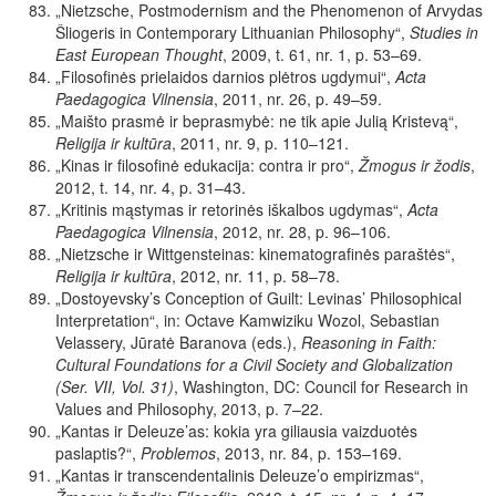
„Nietzsche, Postmodernism and the Phenomenon of Arvydas
Šliogeris in Contemporary Lithuanian Phil
oso
phy“,
Studies in
East European Thought
,
2009, t. 61, nr. 1, p. 53–69.
„Filosofinės prielaidos darnios plėtros ugdymui“,
Acta
Paedagogica Vilnensia
, 2011, nr. 26
,
p.
49–59.
„Maišto prasmė ir beprasmybė: ne tik apie Julią Kristevą“,
Religija ir kultūra
,
2011, nr. 9, p. 110–121.
„Kinas ir filosofinė edukacija: contra ir pro“,
Žmogus ir žodis
,
2012, t. 14, nr. 4, p. 31–43.
„Kritinis mąstymas ir retorinės iškalbos ugdymas“,
Acta
Paedagogica Vilnensia
, 2012, nr. 28, p. 96–106.
„
Nietzsche ir Wittgensteinas: kinematografinės paraštės
“,
Religija ir kultūra
,
2012, nr. 11, p. 58–78.
„Dostoyevsky’s Conception of Guilt: Levinas’ Philosophical
Interpretation“, in: Octave Kamwiziku Wozol, Sebastian
Velassery, Jūratė Baranova (eds.),
Reasoning in Faith:
Cultural Foundations for a Civil Society and Globalization
(Ser. VII, Vol. 31)
, Washington, DC: Council for Research in
Values and Philosophy, 2013, p. 7–22.
„
Kantas ir Deleuze’as: kokia yra giliausia vaizduotės
paslaptis?“,
Problemos
,
2013, nr. 84, p. 153–169.
„Kantas ir transcendentalinis Deleuze’o empirizmas“,