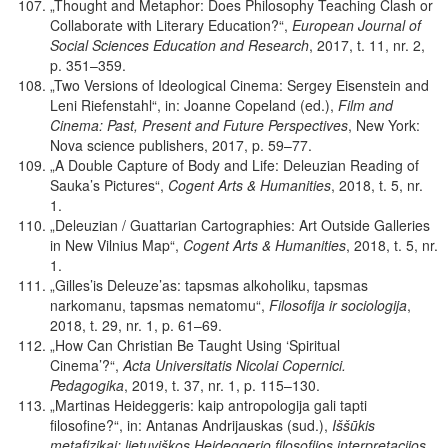
„Thought and Metaphor: Does Philosophy Teaching Clash or
Collaborate with Literary Education?“,
European Journal of
Social Sciences Education and Research
, 2017,
t.
11, nr. 2,
p.
351–359.
„Two Versions of Ideological Cinema: Sergey Eisenstein and
Leni Riefenstahl“, in: Joanne Copeland (ed.),
Film and
Cinema: Past, Present and Future Perspectives
, New York:
Nova science publishers, 2017, p. 59–77.
„A Double Capture of
Body and Life: Deleuzian Reading of
S
a
u
k
a
’
s
P
ic
t
u
r
e
s“,
Cogent Arts & Humanities
, 2018, t. 5, nr.
1.
„Deleuzian / Guattarian
Cartographies:
Art Outside Galleries
in New Vilnius Map“,
Cogent Arts & Humanities
, 2018,
t. 5, nr.
1.
„
Gilles’is Deleuze’as: tapsmas alkoholiku, tapsmas
narkomanu, tapsmas nematomu“,
Filosofija ir sociologija
,
2018, t. 29, nr. 1, p. 61–69.
„How Can Christian Be Taught Using ‘Spiritual
Cinema’?“,
Acta Universitatis Nicolai Copernici.
Pedagogika
, 2019, t. 37, nr. 1, p. 115–130.
„Martinas Heideggeris: kaip antropologija gali tapti
filosofine?“, in: Antanas Andrijauskas (sud.),
Iššūkis
metafizikai: lietuviškos Heideggerio filosofijos interpretacijos
,