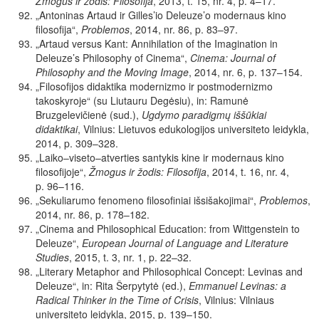
Žmogus ir žodis: Filosofija
, 2013, t. 15, nr. 4, p. 4–17.
„
Antoninas Artaud ir Gilles’io Deleuze’o modernaus kino
filosofija“,
Problemos
, 2014, nr. 86, p. 83–97.
„Artaud
versus
Kant:
Annihilation
of
the
Imagination
in
Deleuze’s Philosophy of Cinema“,
Cinema: Journal of
Philosophy and the Moving Image
,
2014, nr. 6, p. 137–154.
„Filosofijos didaktika modernizmo ir postmodernizmo
takoskyroje“ (su Liutauru Degėsiu), in: Ramunė
Bruzgelevičienė (sud.),
Ugdymo paradigmų iššūkiai
didaktikai
, Vilnius: Lietuvos edukologijos universiteto leidykla,
2014, p. 309–328.
„Laiko–viseto–atverties
santykis
kine
ir
modernaus
kino
filosofijoje“,
Žmogus ir žodis: Filosofija
,
2014, t. 16, nr. 4,
p. 96–116.
„Sekuliarumo fenomeno filosofiniai išsišakojimai“,
Problemos
,
2014, nr. 86, p. 178–182.
„Cinema and Philosophical Education: from Wittgenstein to
Deleuze“,
European Journal of Language and Literature
Studies
,
2015, t. 3, nr. 1, p. 22–32.
„Literary Metaphor and Philosophical Concept: Levinas and
Deleuze“, in: Rita Šerpytytė (ed.),
Emmanuel Levinas: a
Radical Thinker in the Time of Crisis
, Vilnius: Vilniaus
universiteto leidykla, 2015, p. 139–150.