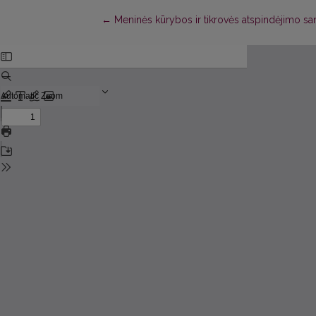
Return to Article Details
←
Meninės kūrybos ir tikrovės atspindėjimo sant