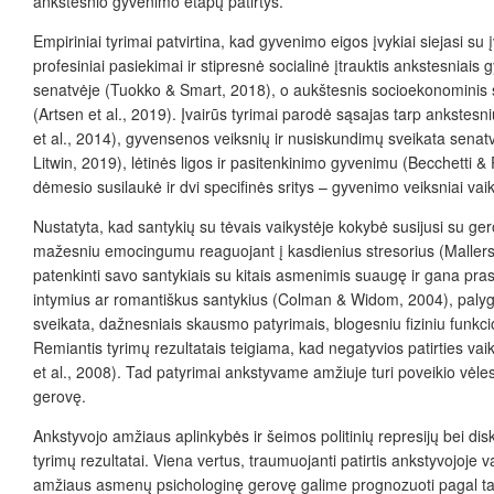
ankstesnio gyvenimo etapų patirtys.
Empiriniai tyrimai patvirtina, kad gyvenimo eigos įvykiai siejasi s
profesiniai pasiekimai ir stipresnė socialinė įtrauktis ankstesnia
senatvėje (
Tuokko
&
Smart, 2018), o aukštesnis socioekonominis s
(Artsen et al., 2019). Įvairūs tyrimai parodė sąsajas tarp ankste
et al., 2014), gyvensenos veiksnių ir nusiskundimų sveikata senatv
Litwin, 2019
), lėtinės ligos ir pasitenkinimo gyvenimu (Becchetti &
dėmesio susilaukė ir dvi specifinės sritys – gyvenimo veiksniai vaik
Nustatyta, kad santykių su tėvais vaikystėje kokybė susijusi su g
mažesniu emocingumu reaguojant į kasdienius stresorius (Mallers e
patenkin
ti savo santykiais su kitais asmenimis suaug
ę
ir gana pras
intymius ar romantiškus santykius (Colman & Widom, 2004), palygint
sveikata, dažnesniais skausmo patyrimais, blogesniu fiziniu funkci
Remiantis tyrim
ų
rezultatais teigiama, kad negatyvios patirties vaik
et al., 2008). Tad patyrimai ankstyvame amžiuje turi poveikio
vėles
gerovę.
Ankstyvojo amžiaus aplinkybės ir šeimos politinių represijų bei dis
tyrimų rezultatai. Viena vertus, traumuojanti patirtis ankstyvojoje 
amžiaus asmenų psichologinę gerovę galime prognozuoti pagal tai, a