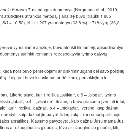
ment in Europe
) 7-os bangos duomenys (
Bergmann et al., 2019;
ant atsitiktinės atrankos metodą.
Į analizę buvo įtraukti 1 985
3,
SD
= 10,52), iš jų 1 267 yra moterys (63,8 %) ir 718 vyrų (36,2
ę gerovę vyresniame amžiuje, buvo atrinkti kintamieji, apibūdinantys
 duomenys surinkti remiantis retrospektyvia tyrimo dalyvių
i kada nors buvo persekiojami ar diskriminuojami dėl savo politinių
žiūrų. Taip pat buvo klausiama, ar dėl karo, persekiojimo ir
ų Likerto skale, kur 1 reiškia „puikiai“, o 5 – „blogai“, tyrimo
kia „labai“, o 4 – „visai ne“, tiriamųjų buvo prašoma įvertinti ir tai,
e, kur 1 reiškia „dažnai“, o 4 – „niekada“, įvertino, kaip dažnai
nurodyti, kaip dažnai jie patyrė fizinę žalą ir (ar) smurtą artimoje
ios žalos apraiškos. Klausimo pavyzdys: „Kaip dažnai Jūsų mama Jus
nos ar užauginusios globėjos, tėvo ar užauginusio globėjo, kitų