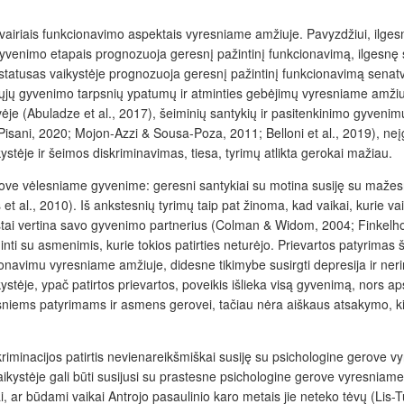
u įvairiais funkcionavimo aspektais vyresniame amžiuje. Pavyzdžiui, ilge
is gyvenimo etapais prognozuoja geresnį pažintinį funkcionavimą, ilgesn
tatusas vaikystėje prognozuoja geresnį pažintinį funkcionavimą senatvė
sniųjų gyvenimo tarpsnių ypatumų ir atminties gebėjimų vyresniame amžiu
ėje (Abuladze et al., 2017),
šeiminių santykių ir pasitenkinimo gyveni
 Pisani, 2020; Mojon-Azzi & Sousa-Poza, 2011; Belloni et al., 2019), neį
ystėje ir šeimos diskriminavimas, tiesa, tyrimų atlikta gerokai mažiau.
erove vėlesniame gyvenime: geresni santykiai su motina susiję su mažesn
t al., 2010). Iš ankstesnių tyrimų taip pat
žinoma, kad vaikai, kurie va
tai vertina savo gyvenimo partnerius (Colman & Widom, 2004; Finkelhor 
i su asmenimis, kurie tokios patirties neturėjo. Prievartos patyrimas š
onavimu vyresniame amžiuje, didesne tikimybe susirgti depresija ir nerim
ystėje, ypač patirtos prievartos, poveikis išlieka visą gyvenimą, nors ap
niems patyrimams ir asmens gerovei
, tačiau nėra aiškaus atsakymo, k
kriminacijos patirtis nevienareikšmiškai susiję su psichologine gerove v
vaikystėje gali būti susijusi su prastesne psichologine gerove vyresniam
r būdami vaikai Antrojo pasaulinio karo metais jie neteko tėvų (Lis-Turl