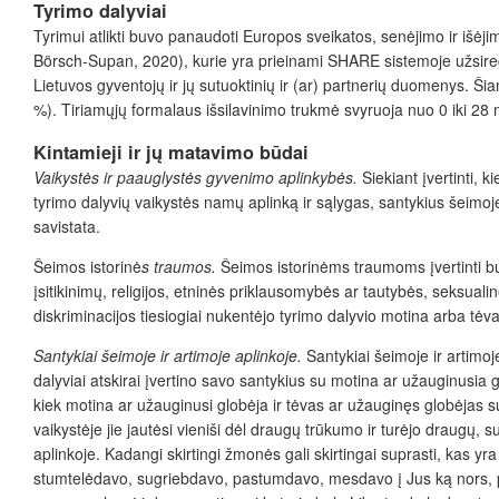
Tyrimo dalyviai
Tyrimui atlikti buvo panaudoti Europos sveikatos, senėjimo ir išėj
Börsch-Supan, 2020), kurie yra prieinami SHARE sistemoje užsir
Lietuvos gyventojų ir jų sutuoktinių ir (ar) partnerių duomenys
.
Šia
%). Tiriamųjų formalaus išsilavinimo trukmė svyruoja nuo 0 iki 28 
Kintamieji ir jų matavimo būdai
Vaikystės ir paauglystės gyvenimo aplinkybės.
Siekiant įvertinti,
tyrimo dalyvių vaikystės namų aplinką ir sąlygas, santykius šeimoje
savistata.
Šeimos istorinė
s traumos.
Šeimos istorinėms traumoms įvertinti buv
įsitikinimų, religijos, etninės priklausomybės ar tautybės, seksualin
diskriminacijos tiesiogiai nukentėjo tyrimo dalyvio motina arba tėva
Santykiai šeimoje ir artimoje aplinkoje.
Santykiai šeimoje ir artimoj
dalyviai atskirai įvertino savo santykius su motina ar užauginusia glo
kiek motina ar užauginusi globėja ir tėvas ar užauginęs globėjas sup
vaikystėje jie jautėsi vieniši dėl draugų trūkumo ir turėjo draugų, s
aplinkoje. Kadangi skirtingi žmonės gali skirtingai suprasti, kas
stumtelėdavo, sugriebdavo, pastumdavo, mesdavo į Jus ką nors, pl