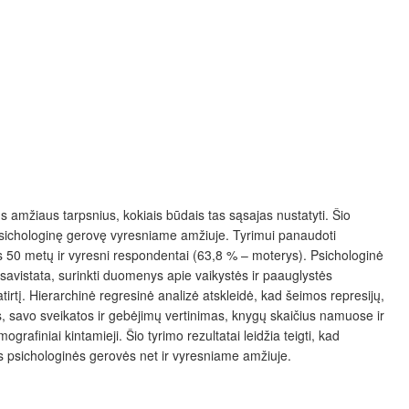
us amžiaus tarpsnius, kokiais būdais tas sąsajas nustatyti. Šio
nt psichologinę gerovę vyresniame amžiuje. Tyrimui panaudoti
 50 metų ir vyresni respondentai (63,8 % – moterys). Psichologinė
 savistata, surinkti duomenys apie vaikystės ir paauglystės
irtį. Hierarchinė regresinė analizė atskleidė, kad šeimos represijų,
s, savo sveikatos ir gebėjimų vertinimas, knygų skaičius namuose ir
afiniai kintamieji. Šio tyrimo rezultatai leidžia teigti, kad
nės psichologinės gerovės net ir vyresniame amžiuje.