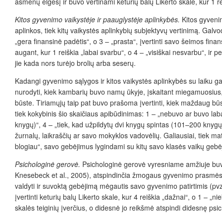
asmenų elgesį ir buvo vertinami keturių balų Likerto skale, kur 1 re
Kitos gyvenimo vaikystėje ir paauglystėje aplinkybės.
Kitos gyvenim
aplinkos, tiek kitų vaikystės aplinkybių subjektyvų vertinimą. Galvod
„gera finansinė padėtis“, o 3 – „prasta“, įvertinti savo šeimos fina
augant, kur 1 reiškia „labai svarbu“, o 4 – „visiškai nesvarbu“, ir p
jie kada nors turėjo brolių arba seserų.
Kadangi gyvenimo sąlygos ir kitos vaikystės aplinkybės su laiku gali
nurodyti, kiek kambarių buvo namų ūkyje, įskaitant miegamuosius, t
būste. Tiriamųjų taip pat buvo prašoma įvertinti, kiek maždaug bū
tiek kokybinis šio skaičiaus apibūdinimas: 1 – „nebuvo ar buvo lab
knygų)“, 4 – „tiek, kad užpildytų dvi knygų spintas (101–200 knygų)
žurnalų, laikraščių ar savo mokyklos vadovėlių. Galiausiai, tiek m
blogiau“, savo gebėjimus lygindami su kitų savo klasės vaikų gebė
Psichologinė gerovė.
Psichologinė gerovė vyresniame amžiuje buvo 
Knesebeck et al., 2005),
atspindinčia žmogaus gyvenimo prasmės i
valdyti ir suvoktą gebėjimą mėgautis savo gyvenimo patirtimis (pvz.
įvertinti keturių balų Likerto skale, kur 4 reiškia „dažnai“, o 1 – „n
skalės teiginių įverčius, o didesnė jo reikšmė atspindi didesnę ps