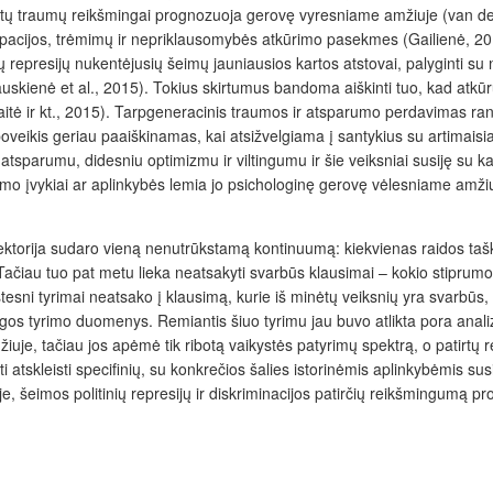
rtų traumų reikšmingai prognozuoja gerovę vyresniame amžiuje (van der H
upacijos, trėmimų ir nepriklausomybės atkūrimo pasekmes (Gailienė, 201
inių represijų nukentėjusių šeimų jauniausios kartos atstovai, palyginti
uskienė et al., 2015). Tokius skirtumus bandoma aiškinti tuo, kad atkūr
kaitė ir kt., 2015). Tarpgeneracinis traumos ir atsparumo perdavimas r
veikis geriau paaiškinamas, kai atsižvelgiama į santykius su artimaisiai
tsparumu, didesniu optimizmu ir viltingumu ir šie veiksniai susiję su k
 įvykiai ar aplinkybės lemia jo psichologinę gerovę vėlesniame amžiuje
ektorija sudaro vieną nenutrūkstamą kontinuumą: kiekvienas raidos taška
Tačiau tuo pat metu lieka neatsakyti svarbūs klausimai – kokio stiprumo s
stesni tyrimai neatsako į klausimą, kurie iš minėtų veiksnių yra svarb
os tyrimo duomenys. Remiantis šiuo tyrimu jau buvo atlikta pora analizi
uje, tačiau jos apėmė tik ribotą vaikystės patyrimų spektrą, o patirtų 
i atskleisti specifinių, su konkrečios šalies istorinėmis aplinkybėmis su
, šeimos politinių represijų ir diskriminacijos patirčių reikšmingumą p