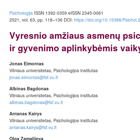
Psichologija
ISSN 1392-0359 eISSN 2345-0061
2021, vol. 63, pp. 118–136 DOI:
https://doi.org/10.15388/Psichol
Vyresnio amžiaus asmenų psich
ir gyvenimo aplinkybėmis vaik
Jonas Eimontas
Vilniaus universitetas, Psichologijos institutas
jonas.eimontas@fsf.vu.lt
Albinas Bagdonas
Vilniaus universitetas, Psichologijos institutas
albinas.bagdonas@fsf.vu.lt
Antanas Kairys
Vilniaus universitetas, Psichologijos institutas
antanas.kairys@fsf.vu.lt
Olga Zamalijeva