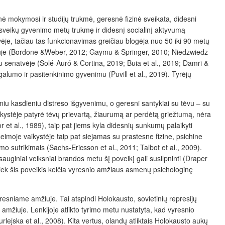
snė mokymosi ir studijų trukmė, geresnė fizinė sveikata, didesni
ę sveikų gyvenimo metų trukmę ir didesnį socialinį aktyvumą
je, tačiau tas funkcionavimas greičiau blogėja nuo 50 iki 90 metų
je (
Bordone &Weber, 2012; Gaymu & Springer, 2010; Niedzwiedz
mu senatvėje (Solé-Auró
& Cortina, 2019; Buia et al., 2019;
Damri &
galumo ir pasitenkinimo gyvenimu (Puvill et al., 2019). Tyrėjų
iu kasdieniu distreso išgyvenimu, o geresni santykiai su tėvu – su
ikystė
je patyrė tėvų prievartą, žiaurumą ar perdėtą griežtumą,
nėra
et al., 1989), taip pat jiems kyla didesnių sunkumų palaikyti
eimoje vaikystėje taip pat siejamas su prastesne fizine, psichine
o sutrikimais (Sachs-Ericsson et al., 2011; Talbot et al., 2009).
sauginiai veiksniai brandos metu šį poveikį gali susilpninti (Draper
iek šis poveikis keičia vyresnio amžiaus asmenų psichologinę
yresniame amžiuje. Tai atspindi Holokausto, sovietinių represijų
e amžiuje. Lenkijoje atlikto tyrimo metu nustatyta, kad vyresnio
ejska et al., 2008). Kita vertus, olandų atliktais Holokausto aukų