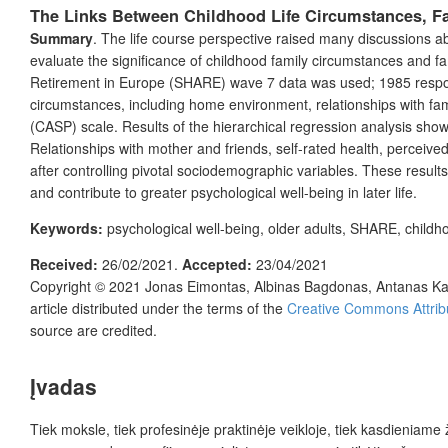
The Links Between Childhood Life Circumstances, Fam
Summary
.
The life course perspective raised many discussions abo
evaluate the significance of childhood family circumstances and fam
Retirement in Europe (SHARE) wave 7 data was used; 1985 resp
circumstances, including home environment, relationships with fam
(CASP) scale. Results of the hierarchical regression analysis show
Relationships with mother and friends, self-rated health, perceive
after controlling pivotal sociodemographic variables. These result
and contribute to greater psychological well-being in later life.
Keywords:
psychological well-being, older adults, SHARE, childh
Received:
26/02/2021.
Accepted:
23/04/2021
Copyright © 2021
Jonas Eimontas, Albinas Bagdonas, Antanas Kai
article distributed under the terms of the
Creative Commons Attrib
source are credited.
Įvadas
Tiek moksle, tiek profesinėje praktinėje veikloje, tiek kasdieni