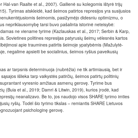
al-van Raalte et al., 2007). Gailienė su kolegomis ištyrė trijų
5). Tyrimas atskleidė, kad šeimos patirtos represijos yra susijusios
 su nenukentėjusiomis šeimomis, pasižymėjo didesniu optimizmu, o
us nepriklausomybę tarsi buvo pašalinta istorinė neteisybė:
andamas ne viename tyrime (Kazlauskas et al., 2017; Serbin & Karp,
s. Sovietines politines represijas patyrusių šeimų vėlesnės kartos
albėjimosi apie traumines patirtis šeimoje ypatybėmis (Mažulytė-
, negalime apsieiti be socialinius, šeimos ryšius paveikusių
s ar tarpsnis determinuoja (nubrėžia) ne tik artimiausią, bet ir
ąsajos išlieka tarp vaikystės patirčių, šeimos patirtų politinių
ūs, suprantant vyresnio amžiaus asmenų gerovę. Tyrime bus
ų (Buia et al., 2019; Damri & Litwin, 2019), kurios įrodė, kad
represijų neanalizavo. Be to, jos naudojo visos SHARE tyrimo imties
sijusių ryšių. Todėl šio tyrimo tikslas – remiantis SHARE Lietuvos
rognozuojant psichologinę gerovę.