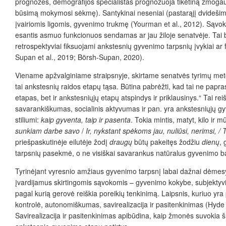
prognozes, demografijos specialistas prognozuoja tikėtiną žmogaus
būsimą mokymosi sėkmę). Santykinai neseniai (pastarąjį dvidešimtm
įvairiomis ligomis, gyvenimo trukmę (Yourman et al., 2012). Sąvo
esantis asmuo funkcionuos sendamas ar jau žiloje senatvėje. Tai 
retrospektyviai fiksuojami ankstesnių gyvenimo tarpsnių įvykiai ar 
Supan et al., 2019; Börsh-Supan, 2020).
Viename apžvalginiame straipsnyje, skirtame senatvės tyrimų metodo
tai ankstesnių raidos etapų tąsa. Būtina pabrėžti, kad tai ne papr
etapas, bet ir ankstesniųjų etapų atspindys ir priklausinys.“ Tai 
savarankiškumas, socialinis aktyvumas ir pan. yra ankstesniųjų gyv
stiliumi:
kaip gyventa, taip ir pasenta
. Tokia mintis, matyt, kilo ir 
sunkiam darbe savo
/
Ir, nykstant spėkoms jau, nuliūsi, nerimsi, /
priešpaskutinėje eilutėje žodį
draugų
būtų pakeitęs žodžiu
dienų
, 
tarpsnių pasekmė, o ne visiškai savarankus natūralus gyvenimo b
Tyrinėjant vyresnio amžiaus gyvenimo tarpsnį labai dažnai dėmesys
įvardijamus skirtingomis sąvokomis – gyvenimo kokybe, subjektyvia
pagal kurią gerovė reiškia poreikių tenkinimą. Laipsnis, kuriuo yr
kontrolė, autonomiškumas, savirealizacija ir pasitenkinimas (Hyde e
Savirealizacija ir pasitenkinimas apibūdina, kaip žmonės suvokia š