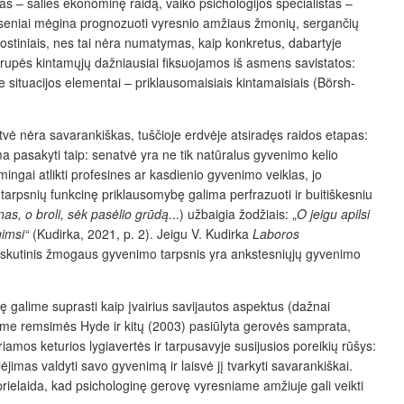
s – šalies ekonominę raidą, vaiko psichologijos specialistas –
au seniai mėgina prognozuoti vyresnio amžiaus žmonių, sergančių
ostiniais, nes tai nėra numatymas, kaip konkretus, dabartyje
rupės kintamųjų dažniausiai fiksuojamos iš asmens savistatos:
e situacijos elementai – priklausomaisiais kintamaisiais (Börsh-
vė nėra savarankiškas, tuščioje erdvėje atsiradęs raidos etapas:
a pasakyti taip: senatvė yra ne tik natūralus gyvenimo kelio
ngai atlikti profesines ar kasdienio gyvenimo veiklas, jo
 tarpsnių funkcinę priklausomybę galima perfrazuoti ir buitiškesniu
nas, o broli, sėk pasėlio grūdą
...) užbaigia žodžiais: „
O jeigu apilsi
gimsi“
(Kudirka, 2021, p. 2). Jeigu V. Kudirka
Laboros
d paskutinis žmogaus gyvenimo tarpsnis yra ankstesniųjų gyvenimo
 galime suprasti kaip įvairius savijautos aspektus (dažnai
yrime remsimės Hyde ir kitų (2003) pasiūlyta gerovės samprata,
amos keturios lygiavertės ir tarpusavyje susijusios poreikių rūšys:
jimas valdyti savo gyvenimą ir laisvė jį tvarkyti savarankiškai.
prielaida, kad psichologinę gerovę vyresniame amžiuje gali veikti