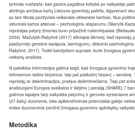
tyrimais nustatyta, kad gautos pagalbos kokybė po vaikystėje pati
skirtingo amžiaus kartų Lietuvos gyventojų patirtis, išgyvenant ok
su tam tikrais pozityviais veiksniais vėlesnėse kartose. Nuo polit
vidurinės kartos atstovai – psichologiniu atsparumu (Skerytė-Kazla
represijas patyrę žmonės buvo pripažinti nukentėjusiais (Bieliaus
2004). Mažulytė-Rašytinė (2017) atkreipia dėmesį, kad represijų po
pasižymėjo geresne savijauta, laimingumu, didesniu psichologiniu a
Rašytinė, 2017). Todėl bandydami suprasti, kurie žmogaus gyvenimo
veiksnių analizės.
Iš pateiktos informacijos galima teigti, kad žmogaus gyvenimo traj
tolimesnius raidos tarpsnius, taip pat paskutinį tarpsnį – senatvę. 
represijų ar diskriminacijos, praėjus dešimtmečiams. Taip pat ank
analizuojami Europos sveikatos ir išėjimo į pensiją (SHARE) 7 bang
galimos sąsajos tarp vaikystės patyrimų ir gerovės vyresniame amži
(27 šalių) duomenis, toks apibendrinimas potencialiai galėjo neleist
imties duomenimis įvertinti žmogaus gyvenimo aplinkybių vaikystėje
Metodika