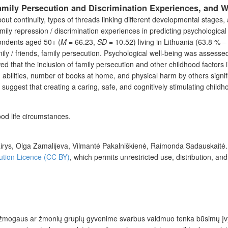
ily Persecution and Discrimination Experiences, and Wel
ut continuity, types of threads linking different developmental stages, 
ily repression / discrimination experiences in predicting psychological 
ondents aged 50+ (
M
= 66.23,
SD
= 10.52) living in Lithuania (63.8 % – 
ily / friends, family persecution. Psychological well-being was assesse
ed that the inclusion of family persecution and other childhood factors
d abilities, number of books at home, and physical harm by others signi
s suggest that creating a caring, safe, and cognitively stimulating chi
ood life circumstances.
rys, Olga Zamalijeva, Vilmantė Pakalniškienė, Raimonda Sadauskaitė
.
ution Licence (CC BY)
, which permits unrestricted use, distribution, a
ame žmogaus ar žmonių grupių gyvenime svarbus vaidmuo tenka būsimų į