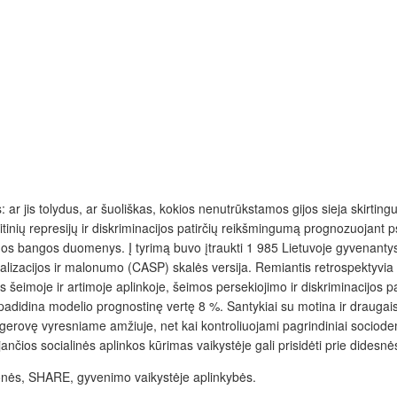
: ar jis tolydus, ar šuoliškas, kokios nenutrūkstamos gijos sieja skirting
olitinių represijų ir diskriminacijos patirčių reikšmingumą prognozuoja
-os bangos duomenys. Į tyrimą buvo įtraukti 1
985 Lietuvoje gyvenantys
ealizacijos ir malonumo (CASP) skalės versija. Remiantis retrospektyvia
eimoje ir artimoje aplinkoje, šeimos persekiojimo ir diskriminacijos pat
 padidina modelio prognostinę vertę 8 %. Santykiai su motina ir draugai
rovę vyresniame amžiuje, net kai kontroliuojami pagrindiniai sociodemogr
jančios socialinės aplinkos kūrimas vaikystėje gali prisidėti prie dides
onės, SHARE, gyvenimo vaikystėje aplinkybės.