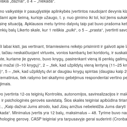
iškia „dažnai“, o 4 – „niekada“.
o vaikystėje ir paauglystėje aplinkybės įvertintos naudojant devynis kla
ami apie šeimą, kurioje užaugo, t. y. nuo gimimo iki tol, kol jiems sukako 
nsinę situaciją. Apklausos metu tyrimo dalyvių taip pat buvo prašoma ketur
enkių balų Likerto skale, kur 1 reiškia „puiki“, o 5 – „prasta“, įvertinti 
 labai kisti, jas vertinant, tiriamiesiems reikėjo prisiminti ir galvoti a
ačiau neskaičiuojant virtuvės, vonios kambarių bei koridorių, ir suskai
ste, kuriame jie gyveno, buvo knygų, pasirenkant vieną iš penkių gali
ai mažai (0–10 knygų)“, 2 – „tiek, kad užpildytų vieną lentyną (11–25 kn
“, 5 – „tiek, kad užpildytų dvi ar daugiau knygų spintas (daugiau kaip 20
atematinius, tiek rašymo bei skaitymo gebėjimus respondentai vertino pen
jimais.
įvertinta 12-os teiginių Kontrolės, autonomijos, savirealizacijos ir m
r psichologinės gerovės savistatą
. Šios skalės teiginiai apibūdina tir
, „Kaip dažnai Jums atrodo, kad Jūsų amžius nebeleidžia Jums daryti to,
iekada“.
Minimalus
įvertis
yra 12 balų, maksimalus – 48.
Tyrime buvo nau
ichologinę gerovę. CASP teiginiai yra tarpusavyje gerai suderinti (Cronb