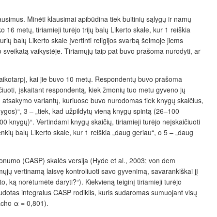
usimus. Minėti klausimai apibūdina tiek buitinių sąlygų ir namų
16 metų, tiriamieji turėjo trijų balų Likerto skale, kur 1 reiškia
ių balų Likerto skale įvertinti religijos svarbą šeimoje jiems
savo sveikatą vaikystėje. Tiriamųjų taip pat buvo prašoma nurodyti, ar
pie laikotarpį, kai jie buvo 10 metų. Respondentų buvo prašoma
čiuoti, įskaitant respondentą, kiek žmonių tuo metu gyveno jų
mų atsakymo variantų, kuriuose buvo nurodomas tiek knygų skaičius,
ygos)“, 3 – „tiek, kad užpildytų vieną knygų spintą (26–100
0 knygų)“. Vertindami knygų skaičių, tiriamieji turėjo neįskaičiuoti
kių balų Likerto skale, kur 1 reiškia „daug geriau“, o 5 – „daug
alonumo (CASP) skalės versija (
Hyde et al., 2003; von dem
iamųjų vertinamą laisvę kontroliuoti savo gyvenimą, savarankiškai jį
 ką norėtumėte daryti?“). Kiekvieną teiginį tiriamieji turėjo
dotas integralus CASP rodiklis, kuris sudaromas sumuojant visų
acho α = 0,801).