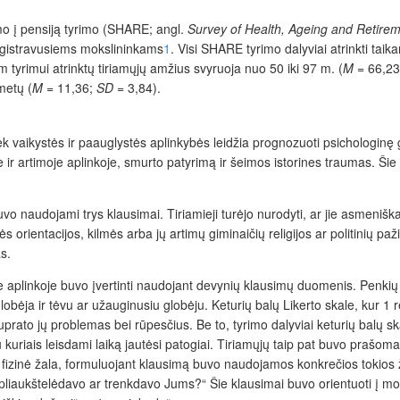
imo į pensiją tyrimo (SHARE; angl.
Survey of Health, Ageing and Retire
egistravusiems mokslininkams
1
.
Visi SHARE tyrimo dalyviai atrinkti taik
m tyrim
ui atrinktų tiriamųjų amžius svyruoja nuo 50 iki 97 m. (
M
= 66,2
metų (
M
= 11,36;
SD
= 3,84).
 kiek vaikystės ir paauglystės aplinkybės leidžia prognozuoti psichologin
 ir artimoje aplinkoje, smurto patyrimą ir šeimos istorines traumas. Šie
o naudojami trys klausimai. Tiriamieji turėjo nurodyti, ar jie asmeniška
ės orientacijos, kilmės arba jų artimų giminaičių religijos ar politinių pa
s.
e aplinkoje buvo įvertinti naudojant devynių klausimų duomenis. Penkių bal
bėja ir tėvu ar užauginusiu globėju. Keturių balų Likerto skale, kur 1 reiš
rato jų problemas bei rūpesčius. Be to, tyrimo dalyviai keturių balų skal
u kuriais leisdami laiką jautėsi patogiai. Tiriamųjų taip pat buvo prašoma 
 yra fizinė žala, formuluojant klausimą buvo naudojamos konkrečios tok
iaukštelėdavo ar trenkdavo Jums?“ Šie klausimai buvo orientuoti į moti