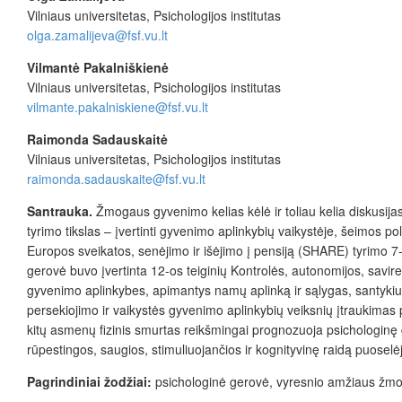
Vilniaus universitetas, Psichologijos institutas
olga.zamalijeva@fsf.vu.lt
Vilmantė Pakalniškienė
Vilniaus universitetas, Psichologijos institutas
vilmante.pakalniskiene@fsf.vu.lt
Raimonda Sadauskaitė
Vilniaus universitetas, Psichologijos institutas
raimonda.sadauskaite@fsf.vu.lt
Santrauka.
Žmogaus gyvenimo kelias kėlė ir toliau kelia diskusijas
tyrimo tikslas – įvertinti gyvenimo aplinkybių vaikystėje, šeimos p
Europos sveikatos, senėjimo ir išėjimo į pensiją (SHARE) tyrimo 7
gerovė buvo įvertinta 12-os teiginių Kontrolės, autonomijos, savir
gyvenimo aplinkybes, apimantys namų aplinką ir sąlygas, santykius š
persekiojimo ir vaikystės gyvenimo aplinkybių veiksnių įtraukimas
kitų asmenų fizinis smurtas reikšmingai prognozuoja psichologinę ge
rūpestingos, saugios, stimuliuojančios ir kognityvinę raidą puoselė
Pagrindiniai
žodžiai:
psichologinė gerovė, vyresnio amžiaus žm