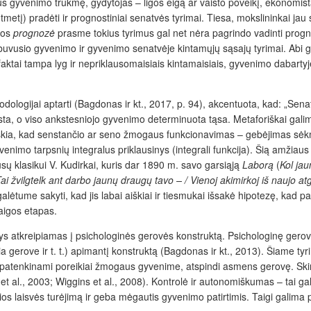
 gyvenimo trukmę, gydytojas – ligos eigą ar vaisto poveikį, ekonomista
etį) pradėti ir prognostiniai senatvės tyrimai. Tiesa, mokslininkai j
kos
prognozė
prasme tokius tyrimus gal net nėra pagrindo vadinti progn
buvusio gyvenimo ir gyvenimo senatvėje kintamųjų sąsajų tyrimai. Abi g
faktai tampa lyg ir nepriklausomaisiais kintamaisiais, gyvenimo dabartyj
logijai aptarti (Bagdonas ir kt., 2017, p. 94), akcentuota, kad: „
Senat
asta, o viso ankstesniojo gyvenimo determinuota tąsa. Metaforiškai galim
reiškia, kad senstančio ar seno žmogaus funkcionavimas – gebėjimas sėkmi
enimo tarpsnių integralus priklausinys (integrali funkcija). Šią amžiaus
mūsų klasikui V. Kudirkai, kuris dar 1890 m. savo garsiąją
Laborą
(
Kol jau
 Tai žvilgtelk ant darbo jaunų draugų tavo – / Vienoj akimirkoj iš naujo at
galėtume sakyti, kad jis labai aiškiai ir tiesmukai išsakė hipotezę, ka
aigos etapas.
 atkreipiamas į psichologinės gerovės konstruktą. Psichologinę gerovę
 gerove ir t. t.) apimantį konstruktą (Bagdonas ir kt., 2013). Šiame t
a patenkinami poreikiai žmogaus gyvenime, atspindi asmens gerovę. Skiri
t al., 2003; Wiggins et al., 2008). Kontrolė ir autonomiškumas – tai galė
ios laisvės turėjimą ir geba mėgautis gyvenimo patirtimis. Taigi galima 