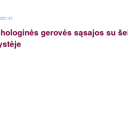
.2021.31
ologinės gerovės sąsajos su šei
ystėje