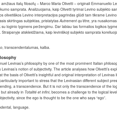
o amžiaus italų filosofų – Marco Maria Olivetti – originali Emmanuelio L
ktiškumo samprata. Analizuojama, kaip Olivetti tyrimai Levino subjekto s
alios olivetiškos Levino interpretacijos pagrindas glūdi tam tikrame Levin
is skirtingas subjektas, pristatytas
Autrement qu
’
être
, yra nusakomas ka
 su loginio lygmens peržengimu. Dar labiau tas formalios logikos lygm
. Straipsnyje atskleidžiama, kaip leviniškoji subjekto samprata koreliuo
go
, transcendentalumas, kalba.
hilosophy
anuel Levinas’s philosophy by one of the most prominent Italian philosop
is Levinas’s notion of subjectivity. The article analyses how Olivetti’s ex
the basis of Olivetti’s insightful and original interpretation of Levinas li
articularly important to stress that the Levinasian different subject pr
cending, a transcendence. But it is not only the transcendence of the log
but already in
Totalité et infini
, becomes a challenge to the logical leve
ubjectivity, since the ego is thought to be the one who says “ego”.
ndental
,
language.