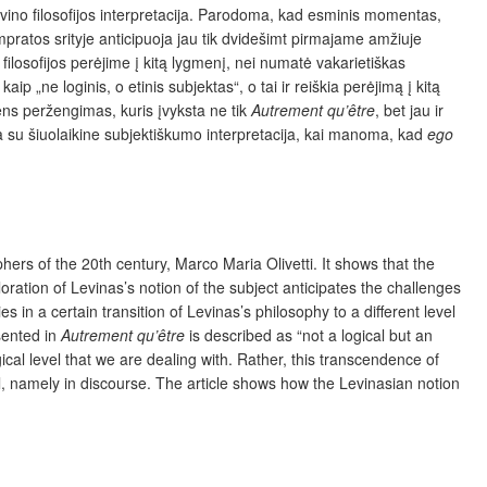
evino filosofijos interpretacija. Parodoma, kad esminis momentas,
ampratos srityje anticipuoja jau tik dvidešimt pirmajame amžiuje
o filosofijos perėjime į kitą lygmenį, nei numatė vakarietiškas
ip „ne loginis, o etinis subjektas“, o tai ir reiškia perėjimą į kitą
ens peržengimas, kuris įvyksta ne tik
Autrement qu’
être
, bet jau ir
ja su šiuolaikine subjektiškumo interpretacija, kai manoma, kad
ego
hers of the 20th century, Marco Maria Olivetti.
It shows that the
ploration of Levinas’s notion of the subject anticipates the challenges
es in a certain transition of Levinas’s philosophy to a different level
esented in
Autrement qu’
être
is described as “not a logical but an
ical level that we are dealing with. Rather, this transcendence of
l, namely in discourse. The article shows how the Levinasian notion