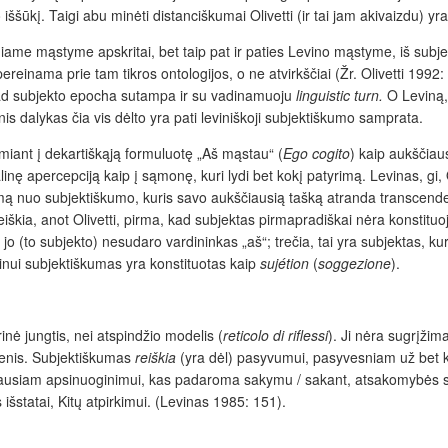
ššūkį. Taigi abu minėti distanciškumai Olivetti (ir tai jam akivaizdu) yra
iniame mąstyme apskritai, bet taip pat ir paties Levino mąstyme, iš sub
ereinama prie tam tikros ontologijos, o ne atvirkščiai
(Žr.
Olivetti 1992
, kad subjekto epocha sutampa ir su vadinamuoju
linguistic turn.
O Leviną, 
nis dalykas čia vis dėlto yra pati leviniškoji subjektiškumo samprata.
ant į dekartiškąją formuluotę „Aš mąstau“ (
Ego cogito
) kaip aukščiau
linę apercepciją kaip
į
sąmonę, kuri lydi bet kokį patyrimą. Levinas, gi,
ėjimą nuo subjektiškumo, kuris savo aukščiausią tašką atranda transcenden
iškia, anot Olivetti, pirma, kad subjektas pirmapradiškai
nėra
konstitu
r jo (to subjekto) nesudaro vardininkas „aš“; trečia, tai yra subjektas, ku
vinui subjektiškumas yra konstituotas kaip
sujétion
(
soggezione
).
nė jungtis, nei atspindžio modelis (
reticolo di riflessi
). Ji nėra sugrįži
enis. Sub­jektiškumas
reiškia
(yra dėl) pasyvumui, pasyvesniam už bet 
ausiam apsinuoginimui, kas padaroma sakymu / sakant, atsakomybės sak
išstatai, Kitų atpirkimui. (Levinas 1985: 151).