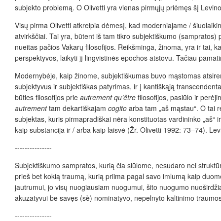
subjekto problemą. O Olivetti yra vienas pirmųjų priėmęs šį Levino i
Visų pirma Olivetti atkreipia dėmesį, kad moderniajame /
šiuolaik
atvirkščiai.
Tai yra, būtent i
š tam tikro subjektiškumo
(sampratos) p
nueitas pa
čios
Vakarų filosofijos. Reikšminga, žinoma, yra ir tai
perspektyvos, laikyti jį lingvistinės epochos atstovu. Tačiau pamati
Modernybėje, kaip žinome, subjektiškumas buvo mąstomas atsiremi
subjektyvus ir subjektiškas patyrimas, ir
į
kantiškąją transcendenta
būties filosofijos prie
autrement qu’
être
filosofijos, pasiūlo ir per
autrement
tam dekartiškajam
cogito
arba tam „aš mąstau“. O tai re
subjektas, kuris
pirmapradiškai
nėra
konstituotas vardininko „aš“ i
kaip substancija ir
/ arba kaip laisvė
(Žr.
Olivetti 1992: 73–74). Le
---------------
Subjektiškumo sampratos, kurią čia siūlome, nesudaro nei struktūri
prieš bet kokią traumą, kurią priima pagal savo imlumą kaip duom
jautrumui, jo visų nuogiausiam nuogumui, šito nuogumo nuoširdži
akuzatyvui be sav
ę
s (sè) nominatyvo, nepelnyto kaltinimo traumos 
---------------