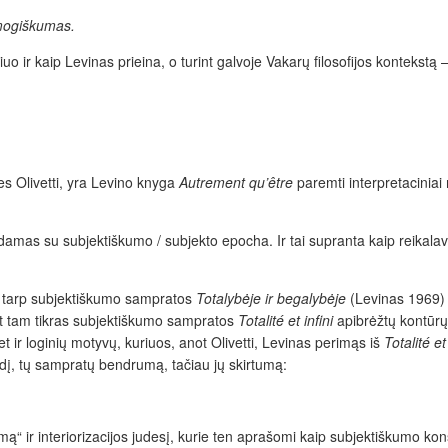
mogiškumas.
iuo ir kaip Levinas prieina, o turint galvoje Vakarų filosofijos kontekstą
s Olivetti, yra Levino knyga
Autrement qu’
être
paremti interpretacinia
amas su subjektiškumo / subjekto epocha. Ir tai supranta kaip reikalav
ą tarp subjektiškumo sampratos
Totalybėje ir begalybėje
(Levinas 1969)
net tam tikras subjektiškumo sampratos
Totalité et infini
apibrėžtų kontūrų
et ir loginių motyvų, kuriuos, anot Olivetti, Levinas perimąs iš
Totalité et 
į, tų sampratų bendrumą, tačiau jų skirtumą:
mą“ ir interiorizacijos judesį, kurie ten aprašomi kaip subjektiškumo kon