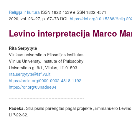
Religija ir kultūra
ISSN 1822-4539 eISSN 1822-4571
2020, vol. 26–27, p. 67–73 DOI:
https://doi.org/10.15388/Relig.2
Levino interpretacija Marco Mari
Rita Šerpytytė
Vilniaus universiteto Filosofijos institutas
Vilnius University, Institute of Philosophy
Universiteto g. 9/1, Vilnius, LT-01503
rita.serpytyte@fsf.vu.lt
https://orcid.org/0000-0002-4818-1192
https://ror.org/03nadee84
---------------------------------------------------
Padėka.
Straipsnis parengtas pagal projekte „Emmanuelio Levino m
LIP-22-62.
---------------------------------------------------