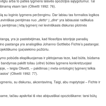
vilgiu arba to paties lygmens laisvės opozicijos sąlygotumui. Tai
ešinamą visam tam (Olivetti 1992: 76).
ą su loginio lygmens peržengimu. Dar labiau tas formalios logikos
Leviniškas perėjimas nuo „
detto
“ į „
dire
“ yra labiausiai radikalus
us perėjimas į kitą lygmenį nei leviniškasis diskurso plotmės
tangą, yra jo pastebėjimas, kad filosofijos istorijoje pana
š
ių
Levino pastanga yra analogiška Johanno Gottliebo Fichte’s pastangai.
subjektiškumo (pa)siekimo požiūriu.
mąstymo pobūdis eksplikuojamas ir plėtojamas teze, kad būtis, būdama
e bandymas pakilti toliau (
oltre
) būties lygmens konkretizuojasi
oje, – teigia Olivetti, – pakilimas į meta-ontologinį lygmenį telkia
asios“ (Olivetti 1992: 77).
ygmeniu, su diskursu, akcentavimą. Taigi, abu mąstytojai – Fichte ir
ame, tačiau apskritai iš viso abipusiškai opoziciškame: tarsi būtų