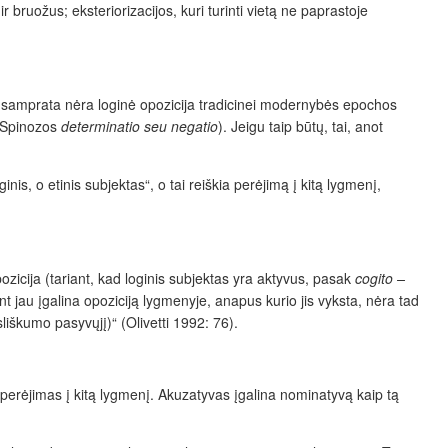
bruožus; eksteriorizacijos, kuri turinti vietą ne paprastoje
 samprata nėra loginė opozicija tradicinei modernybės epochos
e Spinozos
determinatio seu negatio
). Jeigu taip būtų, tai, anot
nis, o etinis subjektas“, o tai reiškia perėjimą į kitą lygmenį,
zicija (tariant, kad loginis subjektas yra aktyvus, pasak
cogito –
ent jau įgalina opoziciją lygmenyje, anapus kurio jis vyksta, nėra tad
usliškumo pasyvųjį)“ (Olivetti 1992: 76).
 perėjimas į kitą lygmenį. Akuzatyvas įgalina nominatyvą kaip tą