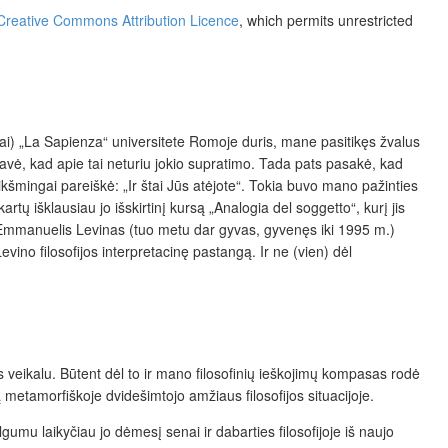
Creative Commons Attribution Licence
, which permits unrestricted
etai) „La Sapienza“ universitete Romoje duris, mane pasitikęs žvalus
avė, kad apie tai neturiu jokio supratimo. Tada pats pasakė, kad
ikšmingai pareiškė: „Ir štai Jūs atėjote“. Tokia buvo mano pažinties
rtų išklausiau jo išskirtinį kursą „Analogia del soggetto“, kurį jis
). Emmanuelis Levinas (tuo metu dar gyvas, gyvenęs iki 1995 m.)
evino filosofijos interpretacinę pastangą. Ir ne (vien) dėl
jos veikalu. Būtent dėl to ir mano filosofinių ieškojimų kompasas rodė
ą metamorfiškoje dvidešimtojo amžiaus filosofijos situacijoje.
lgumu laikyčiau jo dėmesį senai ir dabarties filosofijoje iš naujo