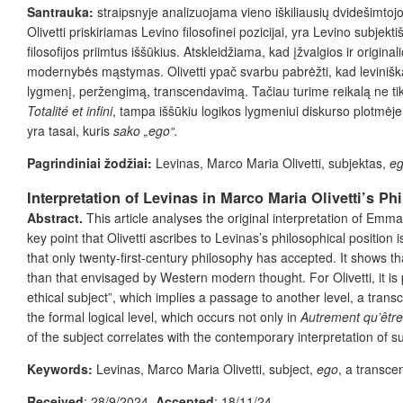
Santrauka:
straipsnyje analizuojama vieno iškiliausių dvidešimtoj
Olivetti priskiriamas Levino filosofinei pozicijai, yra Levino subje
filosofijos priimtus iššūkius. Atskleidžiama, kad įžvalgios ir origin
modernybės mąstymas. Olivetti ypač svarbu pabrėžti, kad leviniškas
lygmenį, peržengimą, transcendavimą. Tačiau turime reikalą ne tik
Totalité et infini
, tampa iššūkiu logikos lygmeniui diskurso plotmėje
yra tasai, kuris
sako „ego“.
Pagrindiniai žodžiai:
Levinas, Marco Maria Olivetti, subjektas,
e
Interpretation of Levinas in Marco Maria Olivetti’s P
Abstract.
This article analyses the original interpretation of Emm
key point that Olivetti ascribes to Levinas’s philosophical position 
that only twenty-first-century philosophy has accepted. It shows that 
than that envisaged by Western modern thought. For Olivetti, it is p
ethical subject”, which implies a passage to another level, a trans
the formal logical level, which occurs not only in
Autrement qu’
être
of the subject correlates with the contemporary interpretation of s
Keywords:
Levinas, Marco Maria Olivetti, subject,
ego
, a transce
Received
: 28/9/2024.
Accepted
: 18/11/24