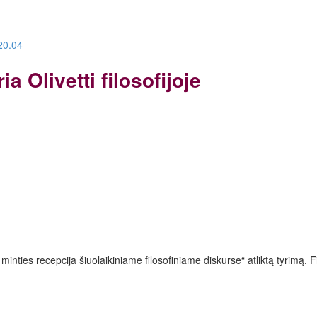
020.04
a Olivetti filosofijoje
inties recepcija šiuolaikiniame filosofiniame diskurse“ atliktą tyrimą.