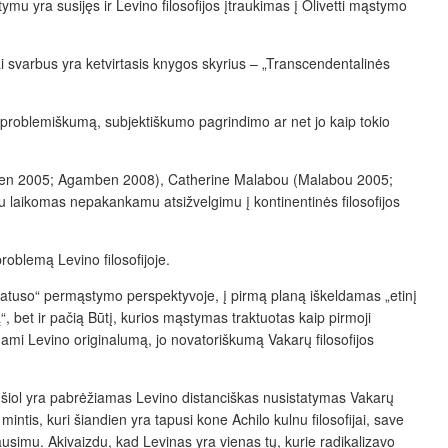
 yra susijęs ir Levino filosofijos įtraukimas į Olivetti
mąstymo
i svarbus yra ketvirtasis knygos skyrius – „Transcendentalinės
os problemiškumą, subjektiškumo pagrindimo ar net jo kaip tokio
gamben 2005; Agamben 2008), Catherine Malabou (Malabou 2005;
iu laikomas nepakankamu atsižvelgimu į kontinentinės filosofijos
oblemą Levino filosofijoje.
 „statuso“ permąstymo perspektyvoje,
į pirmą planą iškeldamas „etinį
ą“, bet ir pačią Būtį, kurios mąstymas traktuotas kaip pirmoji
ždami Levino originalumą, jo
novatoriškumą Vakarų filosofijos
ki šiol yra pabrėžiamas Levino distanciškas nusistatymas Vakarų
mintis, kuri šiandien yra tapusi kone Achilo kulnu filosofijai, save
ausimu. Akivaizdu, kad Levinas yra vienas tų, kurie radikalizavo