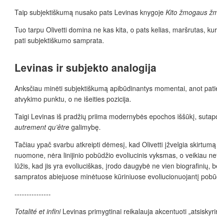
Taip subjektiškumą nusako pats Levinas knygoje
Kito žmogaus ž
Tuo tarpu Olivetti domina ne kas kita, o pats kelias, maršrutas, kur
pati subjekti
š
kumo samprata.
Levinas ir subjekto analogija
Anksčiau minėti subjektiškumą apibūdinantys momentai, anot patie
atvykimo punktu, o ne išeities pozicija.
Taigi Levinas iš pradžių priima modernybės epochos iššūkį, sutapd
autrement qu’
être
galimybę.
Tačiau ypa
č
svarbu atkreipti dėmesį, kad Olivetti
įžvelgia skirtum
nuomone, nėra linijinio pobūdžio evoliucinis vyksmas, o veikiau 
lūžis, kad jis yra evoliuciškas, įrodo daugybė ne vien biografinių, b
sampratos abiejuose minėtuose kūriniuose evoliucionuojantį pobūd
---------------
Totalité et infini
Levinas primygtinai reikalauja akcentuoti „atsiskyri