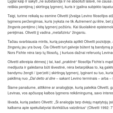
Lygiai kaip ir sakyti „ne substancija ir ne absoliuti laisvė, ne
causa 
reiškia perėjimą į skirtingą lygmenį, kuris ir
įgalina subjekto tapatu
Taigi, turime reikalą su esmine Olivetti
įžvalga Levino filosofijos
atž
lygmens peržengimas, kuris įvyksta ne tik
Autrement qu’
être
, bet 
žingsnis perėjimo į kitą lygmenį požiūriu. Kai šiuolaikinė epistemolo
perėjimas. Olivetti
jį
vadina „metafiziniu“ žingsniu.
Tačiau svarbiausia mintis, kurią pavyksta aptikti Olivetti pozicijoj
žingsnių jau yra buvę. Čia Olivetti turi galvoje būtent tą bandymą 
Nors Fichte nėra tarp tų filosofų, į kuriuos dažnai referuotų Levina
Olivetti atkreipia dėmesį į tai, kad „praktinė“ filosofija Fichte’s
mąsty
medijuota ir galėdama būti išvestinė, nėra betarpiškas to, ką galėtum
bandymu žengti / (per)eiti į skirtingą lygmenį, lyginant su tuo, kuri
pakilimą nuo „
Dal detto al dire
– sakant Levino terminais – arba – išs
Šiame panašume, atitikime ar analogijoje, kurią pateikia
Olivetti,
Levinas, vos apčiuopę kalbos lygmens reikšmingumą, savo interesą
Išvada, kurią padaro Olivetti: „Ši analogija tarp dviejų mąstytojų
įs
kalbama apie spekuliatyviai išvirkščius vaizdinius“ (Olivetti 1992: 7