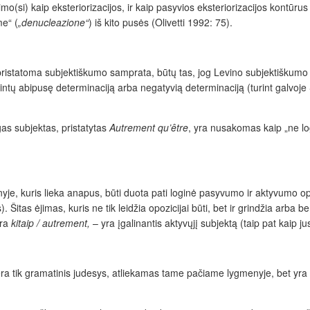
) kaip eksteriorizacijos, ir kaip pasyvios eksteriorizacijos kontūrus ir 
me“ (
„denucleazione“
) iš kito pusės (Olivetti 1992: 75).
ristatoma subjektiškumo samprata, būtų tas, jog Levino subjektiškumo
galintų abipusę determinaciją arba negatyvią determinaciją (turint galvoj
ngas subjektas, pristatytas
Autrement qu’
être
, yra nusakomas kaip „ne logi
yje, kuris lieka anapus, būti duota pati loginė pasyvumo ir aktyvumo opo
). Šitas ėjimas, kuris ne tik leidžia opozicijai
būti
, bet ir grindžia arba b
yra
kitaip / autrement,
– yra įgalinantis aktyvųjį subjektą (taip pat kaip j
nėra tik gramatinis judesys, atliekamas tame pačiame lygmenyje, bet yra