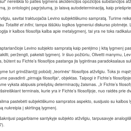
sui
“ nereiškia to paties lygmens akcidencijos opozicijos substancijos atž
mą, jo ontologinį pagrįstumą, jo laisvą
autodeterminaciją, kaip priešpri
vilgiu, savitai traktuoja
či
a Levino subjektiškumo sampratą. Turime reikal
jau
Totalité et infini
, tampa iššūkiu logikos lygmeniui diskurso plotmėje. 
gija ir kalbos filosofija kalba apie metalyg­menį, tai yra ne toks radikal
e, aptariančioje Levino subjekto sampratą kaip perėjimo į kitą lygmenį pas
pakilti, peržengti, pakeisti lygmenį. Ir šiuo požiūriu, Olivetti manymu, 
s, būtent su Fichte’s filosofijos pastanga jis lygintinas paradoksalaus 
me turi grindžiantįjį pobūdį „teorinės“ filosofijos atžvilgiu. Toks jo 
e pavadinti „pirmąja filosofija“, objektas. Taipogi ir Fichte’s filosofijoj
ame vyksta abipusis priešybių determinacijų žaismas. „Ir Fichte’s filosofij
ireiškiant terminais, kurie yra ir Fichte’s filosofijoje, nuo raidės prie dv
 galima pastebėti subjektiškumo sampratos aspekto, susijusio su kalbos l
 nukreipia į skirtingą lygmenį.
išaknijusi
pagarbiame santykyje subjekto atžvilgiu, tarpusavyje analogišk
7).