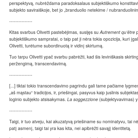
perspektyvą, nubrėždama paradoksalaus subjektiškumo konstitavimo(si
subjekto saviraiškoje, bet jo „branduolio netekime / nubranduolini
---------------
Kitas svarbus Olivetti pastebėjimas, susijęs su
Autrement qu’
être
p
subjektiškumo sampratai, o taip pat ji nėra tokia opozicija, kuri į
Olivetti, turėtume subordinuotą ir vidinį skirtumą.
Tuo tarpu Olivetti ypač svarbu pabrėžti, kad šis leviniškasis skirti
peržengimą, transcendavimą.
---------------
[...] tiktai tokio transcendavimo pagrindu gali tame pačiame lygmen
„aš mąstau“ tradicijos, ir, priešingai, pasyvus kaip juslinis subjektas
loginio subjekto atsisakymas.
La soggezzione
(subjektyvavimas) 
---------------
Taigi, ir tuo atveju, kai akuzatyvą priešiname su nominatyvu, tai 
patį asmenį, taigi tai yra kas kita, nei apibrėžti savąjį identitetą.