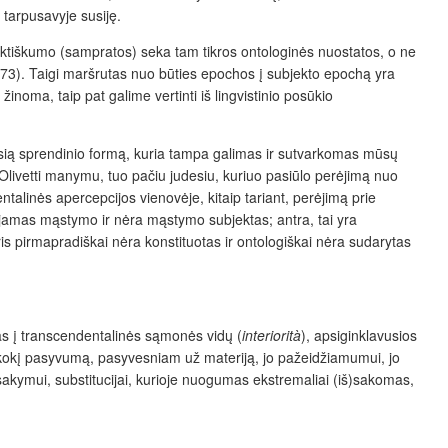
 tarpusavyje susiję.
jektiškumo (sampratos) seka tam tikros ontologinės nuostatos, o ne
: 73). Taigi maršrutas nuo būties epochos į subjekto epochą yra
žinoma, taip pat galime vertinti iš lingvistinio posūkio
sią sprendinio formą, kuria tampa galimas ir sutvarkomas mūsų
 Olivetti manymu, tuo pačiu judesiu, kuriuo pasiūlo perėjimą nuo
talinės apercepcijos vienovėje, kitaip tariant, perėjimą prie
ojamas
mąstymo ir nėra mąstymo subjektas; antra, tai yra
ris pirmapradiškai
nėra
konstituotas ir ontologiškai
nėra sudarytas
mas į transcendentalinės sąmonės vidų (
interiorità
), apsiginklavusios
kokį pasyvumą, pasyvesniam už materiją, jo pažeidžiamumui, jo
ymui, sub­stitucijai, kurioje nuogumas ekstremaliai (iš)sakomas,