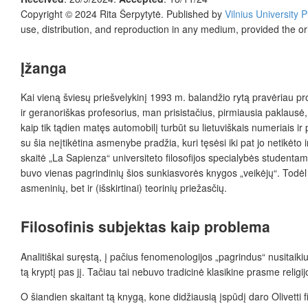
Copyright © 2024 Rita Šerpytytė. Published by
Vilnius University 
use, distribution, and reproduction in any medium, provided the or
Įžanga
Kai vien
ą šviesų
priešvelykinį 1993 m. balandžio rytą pravėriau pro
ir geranoriškas profesorius, man prisistačius, pirmiausia paklaus
kaip tik tądien matęs automobilį turbūt su lietuviškais numeriais i
su šia neįtikėtina asmenybe pradžia, kuri tęsėsi iki pat jo netikėto 
skaitė „La Sapienza“ universiteto filosofijos specialybės student
buvo vienas pagrindinių šios sunkiasvorės knygos „veikėjų“. Todėl ypa
asmeninių, bet ir (išskirtinai) teorinių priežasčių.
Filosofinis subjektas kaip problema
Analitiškai suręstą,
į pačius fenomenologijos „pagrindus“ nusitaiki
tą kryptį pas jį. Tačiau tai nebuvo tradicinė klasikine prasme religi
O šiandien skaitant tą knygą, kone didžiausią įspūdį daro Olivetti fi