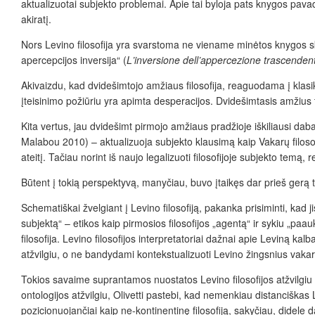
aktualizuotai subjekto problemai. Apie tai byloja pats knygos pav
akiratį.
Nors Levino filosofija yra svarstoma ne viename minėtos knygos sk
apercepcijos inversija“ (
L
’
inversione dell’appercezione trascenden
Akivaizdu, kad dvidešimtojo amžiaus filosofija, reaguodama į klasik
įteisinimo požiūriu yra apimta desperacijos. Dvidešimtasis amžius 
Kita vertus, jau dvidešimt pirmojo amžiaus pradžioje iškiliausi
Malabou 2010) – aktualizuoja subjekto klausimą kaip Vakarų filosof
ateitį. Tačiau norint iš naujo legalizuoti filosofijoje subjekto temą
Būtent į tokią perspektyvą, manyčiau, buvo įtaikęs dar prieš gerą 
Schematiškai žvelgiant į Levino filosofiją, pakanka prisiminti, kad
subjektą“ – etikos kaip pirmosios filosofijos „agentą“ ir sykiu „paau
filosofija. Levino filosofijos interpretatoriai dažnai apie Leviną
atžvilgiu, o ne bandydami kontekstualizuoti Levino žingsnius vakarie
Tokios savaime suprantamos nuostatos Levino filosofijos atžvilgiu 
ontologijos atžvilgiu, Olivetti pastebi, kad nemenkiau distanciškas L
pozicionuojančiai kaip ne-kontinentinę filosofiją, sakyčiau, didel