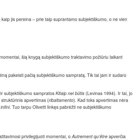
 – kaip jis pereina – prie taip suprantamo subjektiškumo, o ne vien
i momentai, šią knygą subjektiškumo traktavimo požiūriu laikant
imą pakeisti pačią subjektiškumo sampratą. Tik tai jam ir sudaro
ir subjektiškumo sampratos
Kitaip nei būtis
(Levinas 1994)
.
Ir tai, jo
 struktūrinis apvertimas (
ribaltamento
). Kad toks apvertimas nėra
infini
. Tuo tarpu Olivetti linkęs pabrėžti ne subjektiškumo
stitavimosi privilegijuoti momentai, o
Autrement qu’
être
apverčia