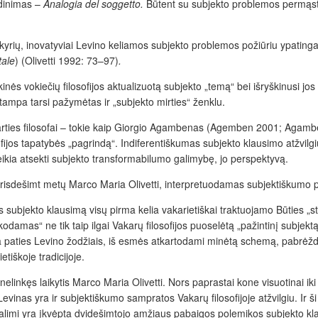
adinimas –
Analogia del soggetto.
Būtent su subjekto problemos permąstymu
yrių, inovatyviai Levino keliamos subjekto problemos požiūriu ypatinga
tale
)
(Olivetti 1992: 73–97)
.
inės vokiečių filosofijos aktualizuotą subjekto „temą“ bei išryškinusi j
tampa tarsi pažymėtas ir „subjekto mirties“ ženklu.
 dabarties filosofai – tokie kaip Giorgio Agambenas (Agemben 2001; A
ijos tapatybės „pagrindą“. Indiferentiškumas subjekto klausimo atžvilg
, reikia atsekti subjekto transformabilumo galimybę, jo perspektyvą.
trisdešimt metų Marco Maria Olivetti, interpretuodamas subjektiškumo pr
 jis subjekto klausimą visų pirma kelia vakarietiškai traktuojamo Būties
kodamas“ ne tik taip ilgai Vakarų filosofijos puoselėtą „pažintinį subjekt
 kalba paties Levino žodžiais, iš esmės atkartodami minėtą schemą, pabrė
tiškoje tradicijoje.
nelinkęs laikytis Marco Maria Olivetti. Nors paprastai kone visuotinai i
evinas yra ir subjektiškumo sampratos Vakarų filosofijoje atžvilgiu. Ir ši 
e dalimi yra įkvėpta dvidešimtojo amžiaus pabaigos polemikos subjekto kl