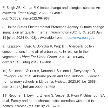
7)
Singh AB, Kumar P. Climate change and allergic diseases: An
overview.
Front Allergy
. 2022;3:964987.
doi:10.3389/falgy.2022.964987
8)
United States Environmental Protection Agency. Climate change
impacts on air quality [Internet]. Washington (DC): EPA; 2023 Jan
19 [cited 2024 Oct 03]. . Available from:
https://www.epa.gov
9)
Kasprzyk I,
Ćwik
A, Borycka K, Wójcik T. Allergenic pollen
concentrations in the air of urban parks in relation to their
vegetation.
Urban For Urban Green
. 2019;46:126486.
doi:10.1016/j.ufug.2019.126486
10)
Sauliene I, Valiulis A, Keriene I, Sukiene L, Dovydaityte D,
Prokopciuk N, et al. Airborne pollen and fungi indoors: Evidence
from primary schools in Lithuania.
Heliyon
. 2023;9(1):e12668.
doi:10.1016/j.heliyon.2022.e12668
11)
Reponen T, Levin L, Zheng S, Vesper S, Ryan P, Grinshpun SA,
et al. Family and home characteristics correlate with mold in
homes.
Environ Res
. 2013;124:67–70.