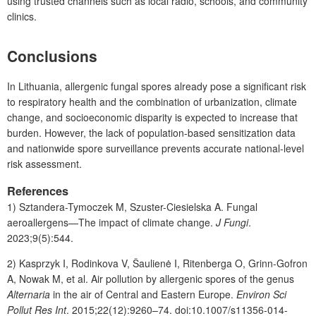
using trusted channels such as local radio, schools, and community
clinics.
Conclusions
In Lithuania, allergenic fungal spores already pose a significant risk
to respiratory health and the combination of urbanization, climate
change, and socioeconomic disparity is expected to increase that
burden. However, the lack of population-based sensitization data
and nationwide spore surveillance prevents accurate national-level
risk assessment.
References
1)
Sztandera-Tymoczek M, Szuster-Ciesielska A. Fungal
aeroallergens—The impact of climate change.
J Fungi
.
2023;9(5):544.
2)
Kasprzyk I, Rodinkova V, Šaulienė I, Ritenberga O, Grinn-Gofron
A, Nowak M, et al. Air pollution by allergenic spores of the genus
Alternaria
in the air of Central and Eastern Europe.
Environ Sci
Pollut Res Int
. 2015;22(12):9260–74. doi:10.1007/s11356-014-