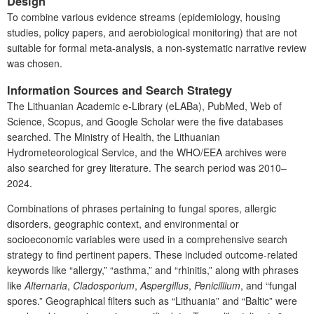
Design
To combine various evidence streams (epidemiology, housing
studies, policy papers, and aerobiological monitoring) that are not
suitable for formal meta-analysis, a non-systematic narrative review
was chosen.
Information Sources and Search Strategy
The Lithuanian Academic e-Library (eLABa), PubMed, Web of
Science, Scopus, and Google Scholar were the five databases
searched. The Ministry of Health, the Lithuanian
Hydrometeorological Service, and the WHO/EEA archives were
also searched for grey literature. The search period was 2010–
2024.
Combinations of phrases pertaining to fungal spores, allergic
disorders, geographic context, and environmental or
socioeconomic variables were used in a comprehensive search
strategy to find pertinent papers. These included outcome-related
keywords like “allergy,” “asthma,” and “rhinitis,” along with phrases
like
Alternaria
,
Cladosporium
,
Aspergillus
,
Penicillium
, and “fungal
spores.” Geographical filters such as “Lithuania” and “Baltic” were