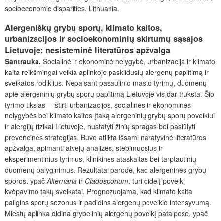
socioeconomic disparities, Lithuania.
Alergeniškų grybų sporų, klimato kaitos,
urbanizacijos ir socioekonominių skirtumų s
ąsajos
Lietuvoje: nesisteminė literatūros apžvalga
Santrauka.
Socialinė ir ekonominė nelygybė, urbanizacija ir klimato
kaita reikšmingai veikia aplinkoje pasklidusių alergenų paplitimą ir
sveikatos rodiklius. Nepaisant pasaulinio masto tyrimų, duomenų
apie alergeninių grybų sporų paplitimą Lietuvoje vis dar trūksta.
Šio
tyrimo tikslas – ištirti urbanizacijos, socialinės ir ekonominės
nelygybės bei klimato kaitos
įtaką
alergeninių grybų sporų poveikiui
ir alergijų rizikai Lietuvoje, nustatyti
žinių
spragas bei pasiūlyti
prevencines strategijas. Buvo atlikta išsami naratyvinė literatūros
apžvalga, apimanti atvejų analizes, stebimuosius ir
eksperimentinius tyrimus, klinikines ataskaitas bei tarptautinių
duomenų palyginimus. Rezultatai parodė, kad alergeninės grybų
sporos, ypač
Alternaria
ir
Cladosporium
, turi didelį poveikį
kvėpavimo takų sveikatai. Prognozuojama, kad klimato kaita
pailgins sporų sezonus ir padidins alergenų poveikio intensyvumą.
Miestų aplinka didina grybelinių alergenų poveikį patalpose, ypač