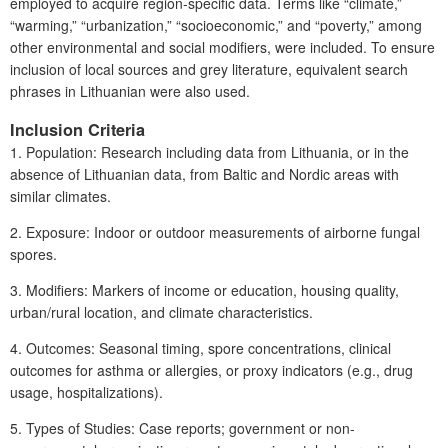
employed to acquire region-specific data. Terms like “climate,”
“warming,” “urbanization,” “socioeconomic,” and “poverty,” among
other environmental and social modifiers, were included. To ensure
inclusion of local sources and grey literature, equivalent search
phrases in Lithuanian were also used.
Inclusion Criteria
1.
Population: Research including data from Lithuania, or in the
absence of Lithuanian data, from Baltic and Nordic areas with
similar climates.
2.
Exposure: Indoor or outdoor measurements of airborne fungal
spores.
3.
Modifiers: Markers of income or education, housing quality,
urban/rural location, and climate characteristics.
4.
Outcomes: Seasonal timing, spore concentrations, clinical
outcomes for asthma or allergies, or proxy indicators (e.g., drug
usage, hospitalizations).
5.
Types of Studies: Case reports; government or non-