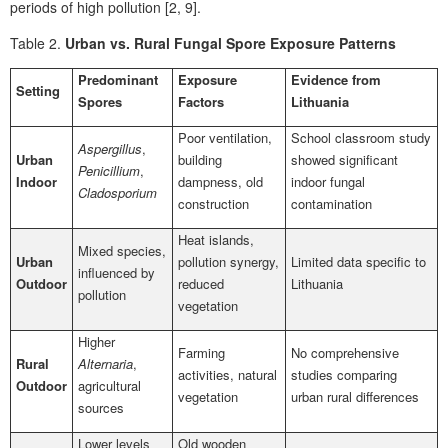
periods of high pollution [2, 9].
Table 2.
Urban vs. Rural Fungal Spore Exposure Patterns
Predominant
Exposure
Evidence from
Setting
Spores
Factors
Lithuania
Poor ventilation,
School classroom study
Aspergillus
,
Urban
building
showed significant
Penicillium
,
Indoor
dampness, old
indoor fungal
Cladosporium
construction
contamination
Heat islands,
Mixed species,
Urban
pollution synergy,
Limited data specific to
influenced by
Outdoor
reduced
Lithuania
pollution
vegetation
Higher
Farming
No comprehensive
Rural
Alternaria
,
activities, natural
studies comparing
Outdoor
agricultural
vegetation
urban rural differences
sources
Lower levels
Old wooden