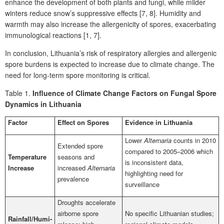
enhance the development of both plants and fungi, while milder
winters reduce snow’s suppressive effects [7, 8]. Humidity and
warmth may also increase the allergenicity of spores, exacerbating
immunological reactions [1, 7].
In conclusion, Lithuania’s risk of respiratory allergies and allergenic
spore burdens is expected to increase due to climate change. The
need for long-term spore monitoring is critical.
Table 1.
Influence of Climate Change Factors on Fungal Spore
Dynamics in Lithuania
Factor
Effect on Spores
Evidence in Lithuania
Lower
Alternaria
counts in 2010
Extended spore
compared to 2005–2006 which
Temperature
seasons and
is inconsistent data,
Increase
increased
Alternaria
highlighting need for
prevalence
surveillance
Droughts accelerate
airborne spore
No specific Lithuanian studies;
Rainfall/Humi­