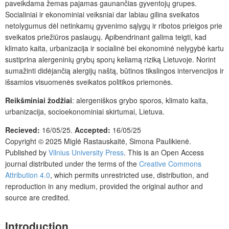
paveikdama
žemas
pajamas gaunančias gyventojų grupes.
Socialiniai ir ekonominiai veiksniai dar labiau gilina sveikatos
netolygumus dėl netinkamų gyvenimo sąlygų ir ribotos prieigos prie
sveikatos priežiūros paslaugų. Apibendrinant galima teigti, kad
klimato kaita, urbanizacija ir socialinė bei ekonominė nelygybė kartu
sustiprina alergeninių grybų sporų keliamą riziką Lietuvoje. Norint
sumažinti didėjančią alergijų naštą, būtinos tikslingos intervencijos ir
išsamios visuomenės sveikatos politikos priemonės.
Reikšminiai
žodžiai
: alergeniškos grybo sporos, klimato kaita,
urbanizacija, socioekonominiai skirtumai, Lietuva.
Recieved:
16/05/25.
Accepted:
16/05/25
Copyright © 2025
Miglė Rastauskaitė, Simona Paulikienė.
Published by
Vilnius University Press
. This is an Open Access
journal distributed under the terms of the
Creative Commons
Attribution 4.0
, which permits unrestricted use, distribution, and
reproduction in any medium, provided the original author and
source are credited.
Introduction