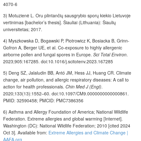
4070-6
3)
Motuzienė L. Oru plintančių sausgrybio sporų kiekio Lietuvoje
vertinimas [bachelor’s thesis].
Šiauliai
(Lithuania): Šiaulių
universitetas; 2017.
4)
Myszkowska D, Bogawski P, Piotrowicz K, Bosiacka B, Grinn-
Gofron A, Berger UE, et al. Co-exposure to highly allergenic
airborne pollen and fungal spores in Europe.
Sci Total Environ
.
2023;905:167285. doi:10.1016/j.scitotenv.2023.167285
5)
Deng SZ, Jalaludin BB, Antó JM, Hess JJ, Huang CR. Climate
change, air pollution, and allergic respiratory diseases: A call to
action for health professionals.
Chin Med J (Engl)
.
2020;133(13):1552–60. doi:10.1097/CM9.0000000000000861.
PMID: 32590458; PMCID: PMC7386356
6)
Asthma and Allergy Foundation of America; National Wildlife
Federation. Extreme allergies and global warming [Internet].
Washington (DC): National Wildlife Federation; 2010 [cited 2024
Oct 3]. Available from:
Extreme Allergies and Climate Change |
AAFA.org