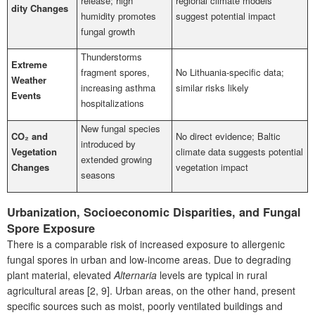
release; high
regional climate models
dity Changes
humidity promotes
suggest potential impact
fungal growth
Thunderstorms
Extreme
fragment spores,
No Lithuania-specific data;
Weather
increasing asthma
similar risks likely
Events
hospitalizations
New fungal species
CO₂ and
No direct evidence; Baltic
introduced by
Vegetation
climate data suggests potential
extended growing
Changes
vegetation impact
seasons
Urbanization, Socioeconomic Disparities, and Fungal
Spore Exposure
There is a comparable risk of increased exposure to allergenic
fungal spores in urban and low-income areas. Due to degrading
plant material, elevated
Alternaria
levels are typical in rural
agricultural areas [2, 9]. Urban areas, on the other hand, present
specific sources such as moist, poorly ventilated buildings and