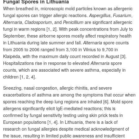
Fungal Spores in Lithuania
When breathed in, microscopic mold particles known as allergenic
fungal spores can trigger allergic reactions.
Aspergillus
,
Fusarium
,
Alternaria
,
Cladosporium
, and
Penicillium
are significant allergenic
fungi in warm regions [1, 2]. With peak concentrations from July to
September, these airborne spores mostly affect respiratory health
in Lithuania during late summer and fall.
Alternaria
spore counts
from 2005 to 2006 ranged from 3,100 in Vilnius to 9,700 in
Klaipėda, with the maximum daily count recorded in August [3].
Hospitalizations rise in response to elevated
Alternaria
spore
counts, which are associated with severe asthma, especially in
children [1, 2, 4].
Sneezing, nasal congestion, allergic rhinitis, and severe
exacerbations of asthma are among the symptoms that occur when
spores reaching the deep lung regions are inhaled [6]. Mold spore
allergens significantly elicit IgE-mediated reactions; this is
confirmed by fungal sensitivity testing using skin prick tests in
European populations [1, 4]. In Lithuania, there is a lack of
research on fungal allergies despite medical acknowledgment of
the issue, resulting in limited public awareness and insufficient