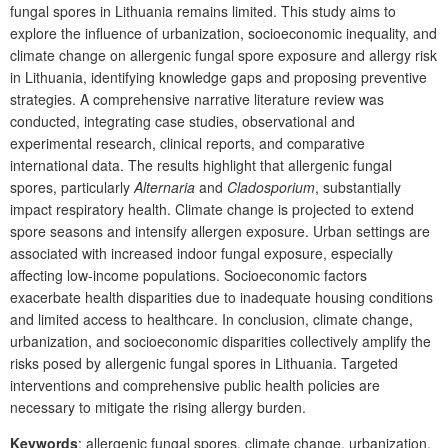
fungal spores in Lithuania remains limited. This study aims to
explore the influence of urbanization, socioeconomic inequality, and
climate change on allergenic fungal spore exposure and allergy risk
in Lithuania, identifying knowledge gaps and proposing preventive
strategies. A comprehensive narrative literature review was
conducted, integrating case studies, observational and
experimental research, clinical reports, and comparative
international data. The results highlight that allergenic fungal
spores, particularly
Alternaria
and
Cladosporium
, substantially
impact respiratory health. Climate change is projected to extend
spore seasons and intensify allergen exposure. Urban settings are
associated with increased indoor fungal exposure, especially
affecting low-income populations. Socioeconomic factors
exacerbate health disparities due to inadequate housing conditions
and limited access to healthcare. In conclusion, climate change,
urbanization, and socioeconomic disparities collectively amplify the
risks posed by allergenic fungal spores in Lithuania. Targeted
interventions and comprehensive public health policies are
necessary to mitigate the rising allergy burden.
Keywords
: allergenic fungal spores, climate change, urbanization,