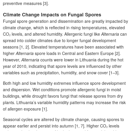
preventive measures [3].
Climate Change Impacts on Fungal Spores
Fungal spore generation and dissemination are greatly impacted by
climate change, which is reflected in rising temperatures, elevated
CO₂ levels, and altered humidity. Allergenic fungi like
Alternaria
can
spread into colder climates due to longer fungal development
seasons [1, 2]. Elevated temperatures have been associated with
higher
Alternaria
spore loads in Central and Eastern Europe [2].
However,
Alternaria
counts were lower in Lithuania during the hot
year of 2010, indicating that spore levels are influenced by other
variables such as precipitation, humidity, and snow cover [1–3].
Both high and low humidity extremes influence spore development
and dispersion. Wet conditions promote allergenic fungi in moist
buildings, while drought favors fungi that release spores from dry
plants. Lithuania’s variable humidity patterns may increase the risk
of allergen exposure [1].
Seasonal cycles are altered by climate change, causing spores to
appear earlier and persist into autumn [1, 7]. Higher CO₂ levels