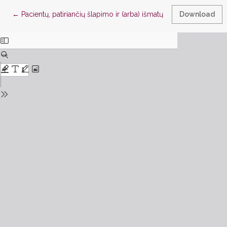
Return to Article Details
←
Pacientų, patiriančių šlapimo ir (arba) išmatų nelaikymą, slaugo
Download