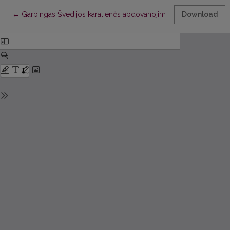
Return to Article Details
←
Garbingas Švedijos karalienės apdovanojimas
Download