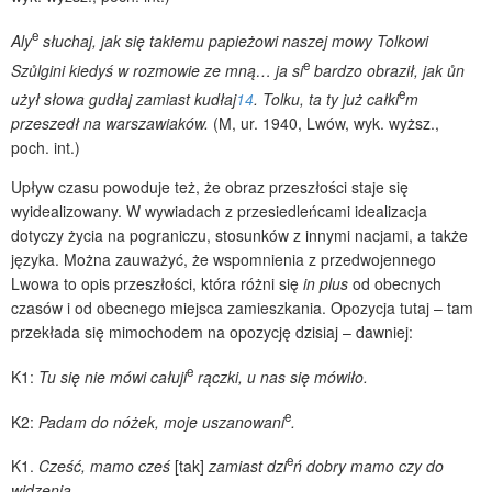
e
Aly
słuchaj, jak się takiemu papieżowi naszej mowy Tolkowi
e
Szůlgini kiedyś w rozmowie ze mną… ja si
bardzo obraził, jak ůn
e
użył słowa gudłaj zamiast kudłaj
14
. Tolku, ta ty już całki
m
przeszedł na warszawiaków.
(M, ur. 1940, Lwów, wyk. wyższ.,
poch. int.)
Upływ czasu powoduje też, że obraz przeszłości staje się
wyidealizowany. W wywiadach z przesiedleńcami idealizacja
dotyczy życia na pograniczu, stosunków z innymi nacjami, a także
języka. Można zauważyć, że wspomnienia z przedwojennego
Lwowa to opis przeszłości, która różni się
in plus
od obecnych
czasów i od obecnego miejsca zamieszkania. Opozycja tutaj – tam
przekłada się mimochodem na opozycję dzisiaj – dawniej:
e
K1:
Tu się nie mówi całuji
rączki, u nas się mówiło.
e
K2:
Padam do nóżek, moje uszanowani
.
e
K1.
Cześć, mamo cześ
[tak]
zamiast dzi
ń dobry mamo czy do
widzenia.