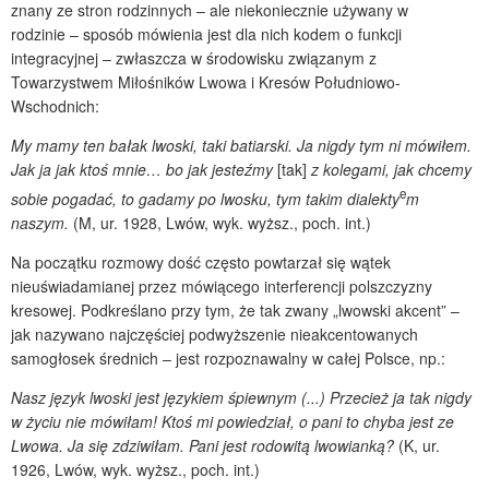
znany ze stron rodzinnych – ale niekoniecznie używany w
rodzinie – sposób mówienia jest dla nich kodem o funkcji
integracyjnej – zwłaszcza w środowisku związanym z
Towarzystwem Miłośników Lwowa i Kresów Południowo-
Wschodnich:
My mamy ten bałak lwoski, taki batiarski. Ja nigdy tym ni mówiłem.
Jak ja jak ktoś mnie… bo jak jesteźmy
[tak]
z kolegami, jak chcemy
e
sobie pogadać, to gadamy po lwosku, tym takim dialekty
m
naszym.
(M, ur. 1928, Lwów, wyk. wyższ., poch. int.)
Na początku rozmowy dość często powtarzał się wątek
nieuświadamianej przez mówiącego interferencji polszczyzny
kresowej. Podkreślano przy tym, że tak zwany „lwowski akcent” –
jak nazywano najczęściej podwyższenie nieakcentowanych
samogłosek średnich – jest rozpoznawalny w całej Polsce, np.:
Nasz język lwoski jest językiem śpiewnym (...) Przecież ja tak nigdy
w życiu nie mówiłam! Ktoś mi powiedział, o pani to chyba jest ze
Lwowa. Ja się zdziwiłam. Pani jest rodowitą lwowianką?
(K, ur.
1926, Lwów, wyk. wyższ., poch. int.)