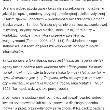
Dystans wobec użycia gwary łączy się z przekonaniem o istnieniu
jakiejś jej lepszej odmiany, „czystej”, „odświętnej”, „folklorystycznej”.
O takim zjawisku obecnym w świadomości mieszkańców Górnego
Śląska pisze J. Tambor. Wyraża się opinie o zanieczyszczaniu owej
mitycznej, „czystej” mowy śląskiej, innej niż ta, która służy w
kontaktach codziennych i która przede wszystkim razi
wulgaryzmami [Tambor 2008, 108–111]. Przykładem takiego
stanowiska jest również poniższa wypowiedź jednego z moich
informatorów:
Ta czysta gwara taka śląska, moży jest i fajna, aly ta którą się tak
e
e
słyszy tak na codzi
ń taka wulgarna taka ni
przyjemna. Bo moży
tak jak mówim, to może ta typowo śląska to moży i fajna, aly tak w
życiu tů straszna jest. (…) Ta gwara, którų się słyszy w tramwaju
czy w pů
ciągu, to jest taka wulgarna trochę, taka brutalna.
(M, ur.
1924, Tarnopol, wyk. wyższ., poch. robot.)
Zróżnicowane postawy moi rozmówcy zajmowali również wobec
kwestii przejmowania lub nieprzejmowania śląskiego sposobu
mówienia przez przesiedleńców ze wschodu. Kilka osób z badanej