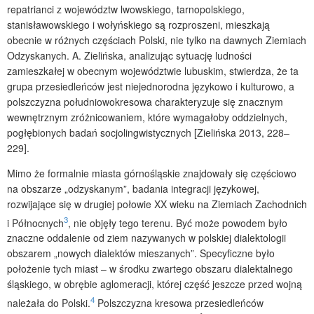
repatrianci z województw lwowskiego, tarnopolskiego,
stanisławowskiego i wołyńskiego są rozproszeni, mieszkają
obecnie w różnych częściach Polski, nie tylko na dawnych Ziemiach
Odzyskanych. A. Zielińska, analizując sytuację ludności
zamieszkałej w obecnym województwie lubuskim, stwierdza, że ta
grupa przesiedleńców jest niejednorodna językowo i kulturowo, a
polszczyzna południowokresowa charakteryzuje się znacznym
wewnętrznym zróżnicowaniem, które wymagałoby oddzielnych,
pogłębionych badań socjolingwistycznych [Zielińska 2013, 228–
229].
Mimo że formalnie miasta górnośląskie znajdowały się częściowo
na obszarze „odzyskanym”, badania integracji językowej,
rozwijające się w drugiej połowie XX wieku na Ziemiach Zachodnich
3
i Północnych
, nie objęły tego terenu. Być może powodem było
znaczne oddalenie od ziem nazywanych w polskiej dialektologii
obszarem „nowych dialektów mieszanych”. Specyficzne było
położenie tych miast – w środku zwartego obszaru dialektalnego
śląskiego, w obrębie aglomeracji, której część jeszcze przed wojną
4
należała do Polski.
Polszczyzna kresowa przesiedleńców