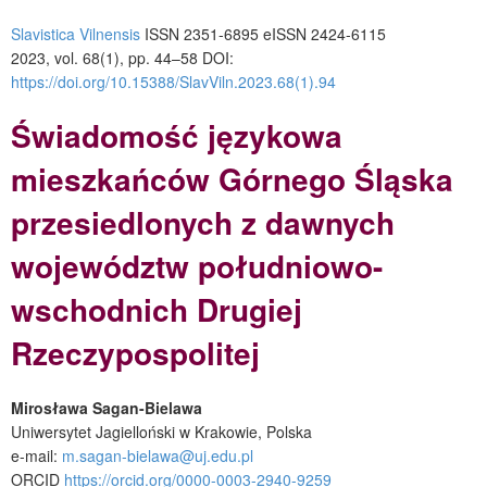
Slavistica Vilnensis
ISSN 2351-6895 eISSN 2424-6115
2023, vol. 68(1), pp. 44–58 DOI:
https://doi.org/10.15388/SlavViln.2023.68(1).94
Świadomość językowa
mieszkańców Górnego Śląska
przesiedlonych z dawnych
województw południowo-
wschodnich Drugiej
Rzeczypospolitej
Mirosława Sagan-Bielawa
Uniwersytet Jagielloński w Krakowie, Polska
e-mail:
m.sagan-bielawa@uj.edu.pl
ORCID
https://orcid.org/0000-0003-2940-9259