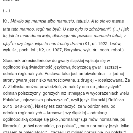
(…)
K1.
Mówiło się mamcia albo mamusiu, tatusiu. A to słowo mama
e
tata tato mamoo, tegů nie byłů. U nas było to zdrobnieni
. (…) I jak
to, jak to mnie denerwuje, dlaczego nie powiesz mamusia tatuś, z
e
ojcy
m czy tego, więc to nas trochę drażni
(K1, ur. 1922, Lwów,
wyk. śr., poch. int.; K2, ur. 1927, Borysław, wyk. śr., poch. robot.)
Stosunek przesiedleńców do gwary śląskiej wpisuje się w
ogólnopolską świadomość językową dotyczącą gwar i szerzej –
odmian regionalnych. Postawa taka jest ambiwalentna – z jednej
strony gwara jest nisko wartościowana, z drugiej – idealizowana. Za
A. Zielińską można powiedzieć, że należy ona do „nieczystych”
odmian polszczyzny, gorszych niż istniejąca w wyobrażeniach wielu
Polaków „najczystsza polszczyzna”, czyli język literacki [Zielińska
2013, 248–249]. Należy też zaznaczyć, że w odróżnieniu od
odmian regionalnych – kresowej czy śląskiej – odmianę
ogólnopolską opisuje się jako „normalną” („ja mówi normalnie, pů
literacku”, „mówi normalnie, po polsku”, „mam normalny język, tylko
czasem te naleciałości”, „zaczęli już mówić normalnie, pů polsku”).