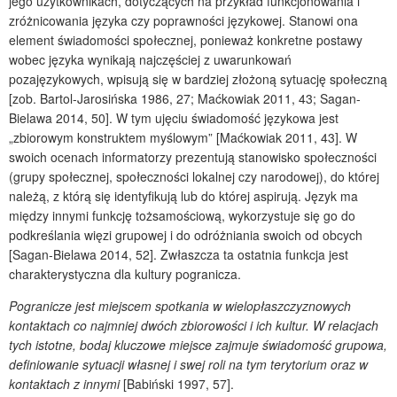
jego użytkownikach, dotyczących na przykład funkcjonowania i
zróżnicowania języka czy poprawności językowej. Stanowi ona
element świadomości społecznej, ponieważ konkretne postawy
wobec języka wynikają najczęściej z uwarunkowań
pozajęzykowych, wpisują się w bardziej złożoną sytuację społeczną
[zob. Bartol-Jarosińska 1986, 27; Maćkowiak 2011, 43; Sagan-
Bielawa 2014, 50]. W tym ujęciu świadomość językowa jest
„zbiorowym konstruktem myślowym” [Maćkowiak 2011, 43]. W
swoich ocenach informatorzy prezentują stanowisko społeczności
(grupy społecznej, społeczności lokalnej czy narodowej), do której
należą, z którą się identyfikują lub do której aspirują. Język ma
między innymi funkcję tożsamościową, wykorzystuje się go do
podkreślania więzi grupowej i do odróżniania swoich od obcych
[Sagan-Bielawa 2014, 52]. Zwłaszcza ta ostatnia funkcja jest
charakterystyczna dla kultury pogranicza.
Pogranicze jest miejscem spotkania w wielopłaszczyznowych
kontaktach co najmniej dwóch zbiorowości i ich kultur. W relacjach
tych istotne, bodaj kluczowe miejsce zajmuje świadomość grupowa,
definiowanie sytuacji własnej i swej roli na tym terytorium oraz w
kontaktach z innymi
[Babiński 1997, 57].