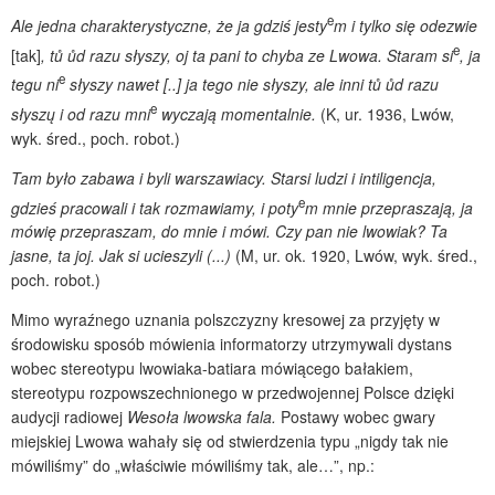
e
Ale jedna charakterystyczne, że ja gdziś jesty
m i tylko się odezwie
e
[tak]
, tů ůd razu słyszy, oj ta pani to chyba ze Lwowa. Staram si
, ja
e
tegu ni
słyszy nawet [..] ja tego nie słyszy, ale inni tů ůd razu
e
słyszų i od razu mni
wyczają momentalnie.
(K, ur. 1936, Lwów,
wyk. śred., poch. robot.)
Tam było zabawa i byli warszawiacy. Starsi ludzi i intiligencja,
e
gdzieś pracowali i tak rozmawiamy, i poty
m mnie przepraszają, ja
mówię przepraszam, do mnie i mówi. Czy pan nie lwowiak? Ta
jasne, ta joj. Jak si ucieszyli (...)
(M, ur. ok. 1920, Lwów, wyk. śred.,
poch. robot.)
Mimo wyraźnego uznania polszczyzny kresowej za przyjęty w
środowisku sposób mówienia informatorzy utrzymywali dystans
wobec stereotypu lwowiaka-batiara mówiącego bałakiem,
stereotypu rozpowszechnionego w przedwojennej Polsce dzięki
audycji radiowej
Wesoła
lwowska fala.
Postawy wobec gwary
miejskiej Lwowa wahały się od stwierdzenia typu „nigdy tak nie
mówiliśmy” do „właściwie mówiliśmy tak, ale…”, np.: