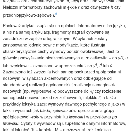
my poszli
oraz charakterystyczne
ta, tajoj
oraz inne wykrzyknienia.
Nieliczni informatorzy zachowali miękkie
l’
oraz dźwięczne
h
czy
6
przedniojęzykowo-zębowe
ł.
Ponieważ artykuł skupia się na opiniach informatorów o ich języku,
a nie na samej artykulacji, fragmenty nagrań cytowane są
zasadniczo w zapisie ortograficznym. W cytatach zostały
zastosowane jedynie pewne modyfikacje, które ilustrują
charakterystyczne cechy wymowy południowokresowej. Jest to
głównie podwyższanie nieakcentowanych
e, o
:
całkowite – do
y/’i, u
e
e
lub częściowe – oznaczone w uproszczeniu jako
y
, i
lub
ů.
Zaznaczono też zwężenia tych samogłosek przed spółgłoskami
nosowymi w sylabach akcentowanych oraz odbiegające od
standardowej realizacji ogólnopolskiej realizacje samogłosek
nosowych (np. wygłosowe
-ǫ
podwyższone do -
ų
czy rozłożenie
samogłoski nosowej przed szczelinowymi), miękkie
l’
, a także
przykłady leksykalizacji: wymowy dawnego pochylonego
e
jako
i
w
takich wyrazach jak
bieda, śpiewać
oraz uproszczenia grupy
spółgłoskowej
-vsk-
w przymiotniku
lwowski
i w przysłówku
po
lwowsku.
Cytaty z wywiadów są uzupełnione danymi informatorów,
takimi jak płeć (K – kobieta, M – mężczyzna), rok i miejsce