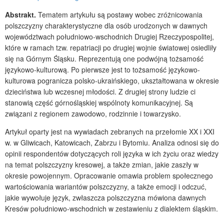
Abstrakt.
Tematem artykułu są postawy wobec zróżnicowania
polszczyzny charakterystyczne dla osób urodzonych w dawnych
województwach południowo-wschodnich Drugiej Rzeczypospolitej,
które w ramach tzw. repatriacji po drugiej wojnie światowej osiedliły
się na Górnym Śląsku. Reprezentują one podwójną tożsamość
językowo-kulturową. Po pierwsze jest to tożsamość językowo-
kulturowa pogranicza polsko-ukraińskiego, ukształtowana w okresie
dzieciństwa lub wczesnej młodości. Z drugiej strony ludzie ci
stanowią część górnośląskiej wspólnoty komunikacyjnej. Są
związani z regionem zawodowo, rodzinnie i towarzysko.
Artykuł oparty jest na wywiadach zebranych na przełomie XX i XXI
w. w Gliwicach, Katowicach, Zabrzu i Bytomiu. Analiza odnosi się do
opinii respondentów dotyczących roli języka w ich życiu oraz wiedzy
na temat polszczyzny kresowej, a także zmian, jakie zaszły w
okresie powojennym. Opracowanie omawia problem społecznego
wartościowania wariantów polszczyzny, a także emocji i odczuć,
jakie wywołuje język, zwłaszcza polszczyzna mówiona dawnych
Kresów południowo-wschodnich w zestawieniu z dialektem śląskim.