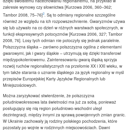
dzięki swoistemu nacechowaniu regionalnemu, na przykład w
zakresie wymowy czy słownictwa [Kurzowa 2006, 360–362;
2
Tambor 2008, 75–76]
. Są to odmiany regionalne szczególne
również ze względu na ich rozpowszechnienie. Gwaryzmów używa
się lub używało na co dzień w różnych warstwach społecznych, w
funkcji ekspresywnych potocyzmów [Kurzowa 2006, 327; Tambor
2008, 76]. Losy tych odmian nie potoczyły się jednak paralelnie.
Polszczyzna śląska – zarówno polszczyzna ogólna z elementami
gwarowymi, jak i gwary śląskie – utrzymują się dzięki transferowi
międzypokoleniowemu. Zainteresowaniu gwarą śląską sprzyja
rozwój ruchów regionalistycznych na przełomie XX i XXI wieku, w
tym także starania o uznanie śląskiego za język regionalny w myśl
przepisów Europejskiej Karty Języków Regionalnych lub
Mniejszościowych.
Można zaryzykować stwierdzenie, że polszczyzna
południowokresowa lata świetności ma już za sobą, ponieważ
posługujący się nią region południowo-wschodni uległ
dezintegracji, między innymi za sprawą powojennych zmian granic.
W Ukrainie zachowały ją rodziny polskiego pochodzenia, które
pozostały po wojnie w rodzinnych miejscowościach. Dawni