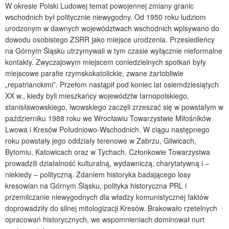
W okresie Polski Ludowej temat powojennej zmiany granic
wschodnich był politycznie niewygodny. Od 1950 roku ludziom
urodzonym w dawnych województwach wschodnich wpisywano do
dowodu osobistego ZSRR jako miejsce urodzenia. Przesiedleńcy
na Górnym Śląsku utrzymywali w tym czasie wyłącznie nieformalne
kontakty. Zwyczajowym miejscem coniedzielnych spotkań były
miejscowe parafie rzymskokatolickie, zwane żartobliwie
„repatrianckimi”. Przełom nastąpił pod koniec lat osiemdziesiątych
XX w., kiedy byli mieszkańcy województw tarnopolskiego,
stanisławowskiego, lwowskiego zaczęli zrzeszać się w powstałym w
październiku 1988 roku we Wrocławiu Towarzystwie Miłośników
Lwowa i Kresów Południowo-Wschodnich. W ciągu następnego
roku powstały jego oddziały terenowe w Zabrzu, Gliwicach,
Bytomiu, Katowicach oraz w Tychach. Członkowie Towarzystwa
prowadzili działalność kulturalną, wydawniczą, charytatywną i –
niekiedy – polityczną. Zdaniem historyka badającego losy
kresowian na Górnym Śląsku, polityka historyczna PRL i
przemilczanie niewygodnych dla władzy komunistycznej faktów
doprowadziły do silnej mitologizacji Kresów. Brakowało rzetelnych
opracowań historycznych, we wspomnieniach dominował nurt