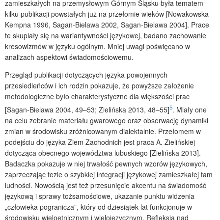
zamieszkałych na przemysłowym Górnym Śląsku była tematem
kilku publikacji powstałych już na przełomie wieków [Nowakowska-
Kempna 1996, Sagan-Bielawa 2002, Sagan-Bielawa 2004]. Prace
te skupiały się na wariantywności językowej, badano zachowanie
kresowizmów w języku ogólnym. Mniej uwagi poświęcano w
analizach aspektowi świadomościowemu.
Przegląd publikacji dotyczących języka powojennych
przesiedleńców i ich rodzin pokazuje, że powyższe założenie
metodologiczne było charakterystyczne dla większości prac
5
[Sagan-Bielawa 2004, 49–53; Zielińska 2013, 48–55]
. Miały one
na celu zebranie materiału gwarowego oraz obserwację dynamiki
zmian w środowisku zróżnicowanym dialektalnie. Przełomem w
podejściu do języka Ziem Zachodnich jest praca A. Zielińskiej
dotycząca obecnego województwa lubuskiego [Zielińska 2013].
Badaczka pokazuje w niej trwałość pewnych wzorów językowych,
zaprzeczając tezie o szybkiej integracji językowej zamieszkałej tam
ludności. Nowością jest też przesunięcie akcentu na świadomość
językową i sprawy tożsamościowe, ukazanie punktu widzenia
„człowieka pogranicza”, który od dziesiątek lat funkcjonuje w
środowisku wieloetnicznym i wielojęzycznym. Refleksja nad