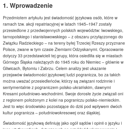
1. Wprowadzenie
Przedmiotem artykułu jest świadomość językowa osób, które w
ramach tzw. akcji repatriacyjnej w latach 1945–1947 zostały
przesiedlone z przedwojennych polskich województw: lwowskiego,
tarnopolskiego i stanisławowskiego – z obszaru przyłączonego do
Związku Radzieckiego – na tereny byłej Trzeciej Rzeszy przyznane
Polsce, zwane w tym czasie Ziemiami Odzyskanymi. Opracowanie
dotyczy 33 przedstawicieli tej grupy, która osiedliła się w miastach
Górnego Śląska należących do 1945 roku do Niemiec – głównie w
Gliwicach, Bytomiu i Zabrzu. Celem analizy jest ukazanie
przejawów świadomości językowej ludzi pogranicza, bo za takich
można uważać przesiedleńców, którzy są związani rodzinnie i
sentymentalnie z pograniczem polsko-ukraińskim, dawnymi
Kresami południowo-wschodnimi. Swoje dorosłe życie związali oni
z regionem położonym z kolei na pograniczu polsko-niemieckim.
Jest to więc środowisko pozostające do dziś pod wpływem dwóch
kultur pogranicza – południowokresowej oraz śląskiej.
Świadomość językową definiuję jako ogół sądów i opinii o języku i