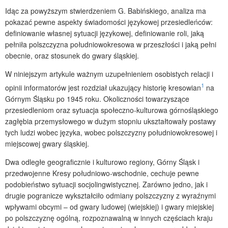
Idąc za powyższym stwierdzeniem G. Babińskiego, analiza ma
pokazać pewne aspekty świadomości językowej przesiedleńców:
definiowanie własnej sytuacji językowej, definiowanie roli, jaką
pełniła polszczyzna południowokresowa w przeszłości i jaką pełni
obecnie, oraz stosunek do gwary śląskiej.
W niniejszym artykule ważnym uzupełnieniem osobistych relacji i
1
opinii informatorów jest rozdział ukazujący historię kresowian
na
Górnym Śląsku po 1945 roku. Okoliczności towarzyszące
przesiedleniom oraz sytuacja społeczno-kulturowa górnośląskiego
zagłębia przemysłowego w dużym stopniu ukształtowały postawy
tych ludzi wobec języka, wobec polszczyzny południowokresowej i
miejscowej gwary śląskiej.
Dwa odległe geograficznie i kulturowo regiony, Górny Śląsk i
przedwojenne Kresy południowo-wschodnie, cechuje pewne
podobieństwo sytuacji socjolingwistycznej. Zarówno jedno, jak i
drugie pogranicze wykształciło odmiany polszczyzny z wyraźnymi
wpływami obcymi – od gwary ludowej (wiejskiej) i gwary miejskiej
po polszczyznę ogólną, rozpoznawalną w innych częściach kraju