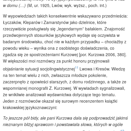
w domu (…)
(M, ur. 1925, Lwów, wyk. wyższ., poch. int.)
W wypowiedziach takich konsekwentnie wskazywano przedmieścia:
Łyczaków, Kleparów i Zamarstynów jako dzielnice, które
rzeczywiście posługiwały się „legendarnym” bałakiem. Znajomość
przedwojennych stosunków językowych wydaje się oczywista w
badanym środowisku, choć nie w każdym przypadku – chociażby z
powodu wieku – wynika ona z osobistego doświadczenia, co
zgadza się ze spostrzeżeniami Kurzowej [por. Kurzowa 2006, 380].
W większości moi rozmówcy za punkt honoru przyjmowali
11
objaśnianie sytuacji socjolingwistycznej
Lwowa i Kresów. Wiedzę
na ten temat wielu z nich, zwłaszcza młodsze pokolenie,
zaczerpnęło z opowieści starszych, z domu rodzinnego, a także ze
wspomnianej monografii Z. Kurzowej. W wywiadach sygnalizowali,
że wnikliwie analizowali wydawnictwa dotyczące tego tematu.
Jeden z rozmówców okazał się surowym recenzentem książki
krakowskiej językoznawczyni:
To jeszcze pół bidy, ale pani Kurzowa dała się podprowadzić jakimś
nieznanym bliżyj sprawcom i powstawiała słowa, których w ogóle
12