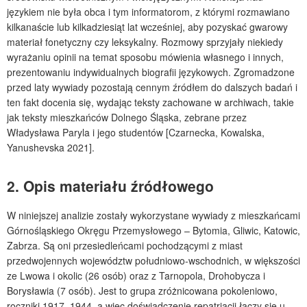
językiem nie była obca i tym informatorom, z którymi rozmawiano
kilkanaście lub kilkadziesiąt lat wcześniej, aby pozyskać gwarowy
materiał fonetyczny czy leksykalny. Rozmowy sprzyjały niekiedy
wyrażaniu opinii na temat sposobu mówienia własnego i innych,
prezentowaniu indywidualnych biografii językowych. Zgromadzone
przed laty wywiady pozostają cennym źródłem do dalszych badań i
ten fakt docenia się, wydając teksty zachowane w archiwach, takie
jak teksty mieszkańców Dolnego Śląska, zebrane przez
Władysława Paryla i jego studentów [Czarnecka, Kowalska,
Yanushevska 2021].
2. Opis materiału źródłowego
W niniejszej analizie zostały wykorzystane wywiady z mieszkańcami
Górnośląskiego Okręgu Przemysłowego – Bytomia, Gliwic, Katowic,
Zabrza. Są oni przesiedleńcami pochodzącymi z miast
przedwojennych województw południowo-wschodnich, w większości
ze Lwowa i okolic (26 osób) oraz z Tarnopola, Drohobycza i
Borysławia (7 osób). Jest to grupa zróżnicowana pokoleniowo,
roczniki 1917–1944, a więc doświadczenie repatriacji łączy się u