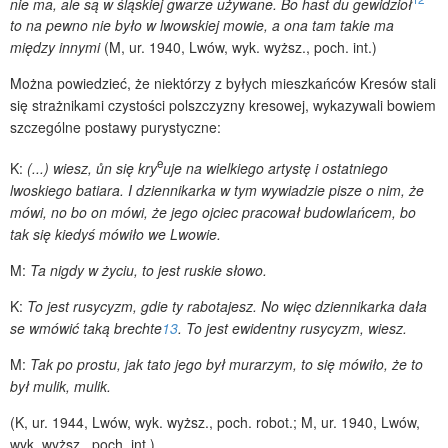
nie ma, ale są w śląskiej gwarze używane. Bo hast du gewidzioł
to na pewno nie było w lwowskiej mowie, a ona tam takie ma
między innymi
(M, ur. 1940, Lwów, wyk. wyższ., poch. int.)
Można powiedzieć, że niektórzy z byłych mieszkańców Kresów stali
się strażnikami czystości polszczyzny kresowej, wykazywali bowiem
szczególne postawy purystyczne:
e
K:
(...) wiesz, ůn się kry
uje na wielkiego artystę i ostatniego
lwoskiego batiara. I dziennikarka w tym wywiadzie pisze o nim, że
mówi, no bo on mówi, że jego ojciec pracował budowlańcem, bo
tak się kiedyś mówiło we Lwowie.
M:
Ta nigdy w życiu, to jest ruskie słowo.
K:
To jest rusycyzm, gdie ty rabotajesz. No więc dziennikarka dała
se wmówić taką brechte
13
. To jest ewidentny rusycyzm, wiesz.
M:
Tak po prostu, jak tato jego był murarzym, to się mówiło, że to
był mulik, mulik.
(K, ur. 1944, Lwów, wyk. wyższ., poch. robot.; M, ur. 1940, Lwów,
wyk. wyższ., poch. int.)