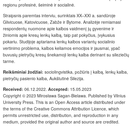
regionu profesinė, šeiminė ir socialinė.
Straipsnis paremtas interviu, surinktais XX–XXI a. sandūroje
Glivicuose, Katovicuose, Zabže ir Bytome. Analizėje remiamasi
respondentų nuomone apie kalbos vaidmenį jų gyvenime ir
žiniomis apie kresų lenkų kalbą, taip pat pokyčius, įvykusius
pokariu. Studijoje aptariama lenkų kalbos variantų socialinio
vertinimo problema, kalbos keliamos emocijos ir jausmai, ypač
buvusių pietryčių kresų šnekamoji lenkų kalba derinant su sileziečių
tarme.
Reikšminiai žodžiai:
sociolingvistika,
požiūris į kalbą, lenkų kalba,
pietryčių pasienio kalba, Aukštutinė Silezija.
Received:
06.12.2022
.
Accepted:
15.05.2023
Copyright © 2023 Mirosława Sagan-Bielawa. Published by
Vilnius
University Press
.
This is an Open Access article distributed under
the terms of the
Creative Commons Attribution Licence
, which
permits unrestricted use, distribution, and reproduction in any
medium, provided the original author and source are credited.