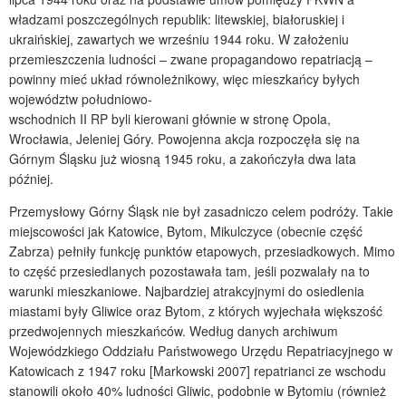
władzami poszczególnych republik: litewskiej, białoruskiej i
ukraińskiej, zawartych we wrześniu 1944 roku. W założeniu
przemieszczenia ludności – zwane propagandowo repatriacją –
powinny mieć układ równoleżnikowy, więc mieszkańcy byłych
województw południowo-
wschodnich II RP byli kierowani głównie w stronę Opola,
Wrocławia, Jeleniej Góry. Powojenna akcja rozpoczęła się na
Górnym Śląsku już wiosną 1945 roku, a zakończyła dwa lata
później.
Przemysłowy Górny Śląsk nie był zasadniczo celem podróży. Takie
miejscowości jak Katowice, Bytom, Mikulczyce (obecnie część
Zabrza) pełniły funkcję punktów etapowych, przesiadkowych. Mimo
to część przesiedlanych pozostawała tam, jeśli pozwalały na to
warunki mieszkaniowe. Najbardziej atrakcyjnymi do osiedlenia
miastami były Gliwice oraz Bytom, z których wyjechała większość
przedwojennych mieszkańców. Według danych archiwum
Wojewódzkiego Oddziału Państwowego Urzędu Repatriacyjnego w
Katowicach z 1947 roku [Markowski 2007] repatrianci ze wschodu
stanowili około 40% ludności Gliwic, podobnie w Bytomiu (również