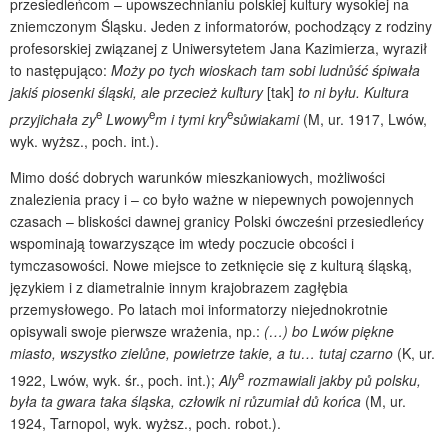
przesiedleńcom – upowszechnianiu polskiej kultury wysokiej na
zniemczonym Śląsku. Jeden z informatorów, pochodzący z rodziny
profesorskiej związanej z Uniwersytetem Jana Kazimierza, wyraził
to następująco:
Moży po tych wioskach tam sobi ludnůść śpiwała
jakiś piosenki śląski, ale przecież kuľtury
[tak]
to ni byłu. Kultura
e
e
e
przyjichała zy
Lwowy
m i tymi kry
sůwiakami
(M, ur. 1917, Lwów,
wyk. wyższ., poch. int.).
Mimo dość dobrych warunków mieszkaniowych, możliwości
znalezienia pracy i – co było ważne w niepewnych powojennych
czasach – bliskości dawnej granicy Polski ówcześni przesiedleńcy
wspominają towarzyszące im wtedy poczucie obcości i
tymczasowości. Nowe miejsce to zetknięcie się z kulturą śląską,
językiem i z diametralnie innym krajobrazem zagłębia
przemysłowego. Po latach moi informatorzy niejednokrotnie
opisywali swoje pierwsze wrażenia, np.:
(…) bo Lwów piękne
miasto, wszystko zielůne, powietrze takie, a tu… tutaj czarno
(K, ur.
e
1922, Lwów, wyk. śr., poch. int.);
Aly
rozmawiali jakby pů polsku,
była ta gwara taka śląska, człowik ni růzumiał dů końca
(M, ur.
1924, Tarnopol, wyk. wyższ., poch. robot.).