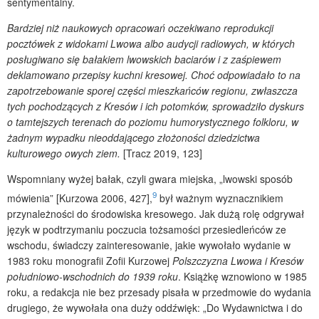
sentymentalny.
Bardziej niż naukowych opracowań oczekiwano reprodukcji
pocztówek z widokami Lwowa albo audycji radiowych, w których
posługiwano się bałakiem lwowskich baciarów i z zaśpiewem
deklamowano przepisy kuchni kresowej. Choć odpowiadało to na
zapotrzebowanie sporej części mieszkańców regionu, zwłaszcza
tych pochodzących z Kresów i ich potomków, sprowadziło dyskurs
o tamtejszych terenach do poziomu humorystycznego folkloru, w
żadnym wypadku nieoddającego złożoności dziedzictwa
kulturowego owych ziem.
[Tracz 2019, 123]
Wspomniany wyżej bałak, czyli gwara miejska, „lwowski sposób
9
mówienia” [Kurzowa 2006, 427],
był ważnym wyznacznikiem
przynależności do środowiska kresowego. Jak dużą rolę odgrywał
język w podtrzymaniu poczucia tożsamości przesiedleńców ze
wschodu, świadczy zainteresowanie, jakie wywołało wydanie w
1983 roku monografii Zofii Kurzowej
Polszczyzna Lwowa i Kresów
południowo-wschodnich do 1939 roku
. Książkę wznowiono w 1985
roku, a redakcja nie bez przesady pisała w przedmowie do wydania
drugiego, że wywołała ona duży oddźwięk: „Do Wydawnictwa i do