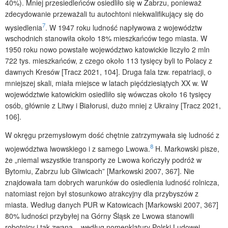
40%). Mniej przesiedleńców osiedliło się w Zabrzu, ponieważ
zdecydowanie przeważali tu autochtoni niekwalifikujący się do
7
wysiedlenia
. W 1947 roku ludność napływowa z województw
wschodnich stanowiła około 18% mieszkańców tego miasta. W
1950 roku nowo powstałe województwo katowickie liczyło 2 mln
722 tys. mieszkańców, z czego około 113 tysięcy byli to Polacy z
dawnych Kresów [Tracz 2021, 104]. Druga fala tzw. repatriacji, o
mniejszej skali, miała miejsce w latach pięćdziesiątych XX w. W
województwie katowickim osiedliło się wówczas około 16 tysięcy
osób, głównie z Litwy i Białorusi, dużo mniej z Ukrainy [Tracz 2021,
106].
W okręgu przemysłowym dość chętnie zatrzymywała się ludność z
8
województwa lwowskiego i z samego Lwowa.
H. Markowski pisze,
że „niemal wszystkie transporty ze Lwowa kończyły podróż w
Bytomiu, Zabrzu lub Gliwicach” [Markowski 2007, 367]. Nie
znajdowała tam dobrych warunków do osiedlenia ludność rolnicza,
natomiast rejon był stosunkowo atrakcyjny dla przybyszów z
miasta. Według danych PUR w Katowicach [Markowski 2007, 367]
80% ludności przybyłej na Górny Śląsk ze Lwowa stanowili
robotnicy i tak zwana – według nomenklatury Polski Ludowej –