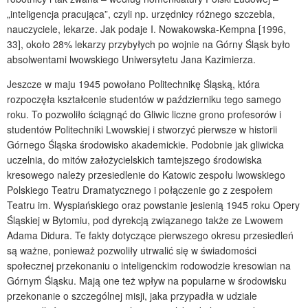
„inteligencja pracująca”, czyli np. urzędnicy różnego szczebla,
nauczyciele, lekarze. Jak podaje I. Nowakowska-Kempna [1996,
33], około 28% lekarzy przybyłych po wojnie na Górny Śląsk było
absolwentami lwowskiego Uniwersytetu Jana Kazimierza.
Jeszcze w maju 1945 powołano Politechnikę Śląską, która
rozpoczęła kształcenie studentów w październiku tego samego
roku. To pozwoliło ściągnąć do Gliwic liczne grono profesorów i
studentów Politechniki Lwowskiej i stworzyć pierwsze w historii
Górnego Śląska środowisko akademickie. Podobnie jak gliwicka
uczelnia, do mitów założycielskich tamtejszego środowiska
kresowego należy przesiedlenie do Katowic zespołu lwowskiego
Polskiego Teatru Dramatycznego i połączenie go z zespołem
Teatru im. Wyspiańskiego oraz powstanie jesienią 1945 roku Opery
Śląskiej w Bytomiu, pod dyrekcją związanego także ze Lwowem
Adama Didura. Te fakty dotyczące pierwszego okresu przesiedleń
są ważne, ponieważ pozwoliły utrwalić się w świadomości
społecznej przekonaniu o inteligenckim rodowodzie kresowian na
Górnym Śląsku. Mają one też wpływ na popularne w środowisku
przekonanie o szczególnej misji, jaka przypadła w udziale