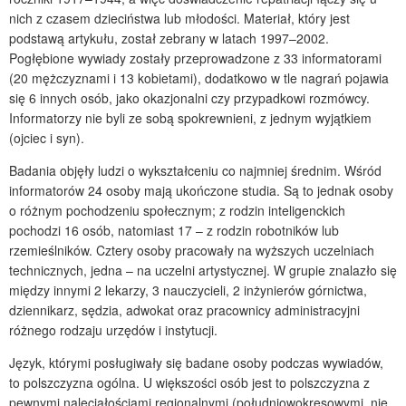
nich z czasem dzieciństwa lub młodości. Materiał, który jest
podstawą artykułu, został zebrany w latach 1997–2002.
Pogłębione wywiady zostały przeprowadzone z 33 informatorami
(20 mężczyznami i 13 kobietami), dodatkowo w tle nagrań pojawia
się 6 innych osób, jako okazjonalni czy przypadkowi rozmówcy.
Informatorzy nie byli ze sobą spokrewnieni, z jednym wyjątkiem
(ojciec i syn).
Badania objęły ludzi o wykształceniu co najmniej średnim. Wśród
informatorów 24 osoby mają ukończone studia. Są to jednak osoby
o różnym pochodzeniu społecznym; z rodzin inteligenckich
pochodzi 16 osób, natomiast 17 – z rodzin robotników lub
rzemieślników. Cztery osoby pracowały na wyższych uczelniach
technicznych, jedna – na uczelni artystycznej. W grupie znalazło się
między innymi 2 lekarzy, 3 nauczycieli, 2 inżynierów górnictwa,
dziennikarz, sędzia, adwokat oraz pracownicy administracyjni
różnego rodzaju urzędów i instytucji.
Język, którymi posługiwały się badane osoby podczas wywiadów,
to polszczyzna ogólna. U większości osób jest to polszczyzna z
pewnymi naleciałościami regionalnymi (południowokresowymi, nie