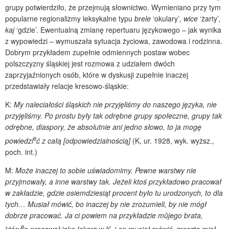
grupy potwierdziło, że przejmują słownictwo. Wymieniano przy tym
popularne regionalizmy leksykalne typu
brele
‘okulary’
, wice
‘żarty’
,
kaj
‘gdzie’. Ewentualną zmianę repertuaru językowego – jak wynika
z wypowiedzi – wymuszała sytuacja życiowa, zawodowa i rodzinna.
Dobrym przykładem zupełnie odmiennych postaw wobec
polszczyzny śląskiej jest rozmowa z udziałem dwóch
zaprzyjaźnionych osób, które w dyskusji zupełnie inaczej
przedstawiały relacje kresowo-śląskie:
K:
My naleciałości śląskich nie przyjęliśmy do naszego języka, nie
przyjęliśmy. Po prostu były tak odrębne grupy społeczne, grupy tak
odrębne, diaspory, że absolutnie ani jedno słowo, to ja mogę
e
powiedzi
ć z całą [odpowiedzialnością]
(K, ur. 1928, wyk. wyższ.,
poch. int.)
M:
Może inaczej to sobie uświadomimy. Pewne warstwy nie
przyjmowały, a inne warstwy tak. Jeżeli ktoś przykładowo pracował
w zakładzie, gdzie osiemdziesiąt procent było tu urodzonych, to dla
tych… Musiał mówić, bo inaczej by nie zrozumieli, by nie mógł
dobrze pracować. Ja ci powiem na przykładzie mů
jego brata,
e
który
n pracował jako lekarz w K. i on musiał mówić, zresztą miał