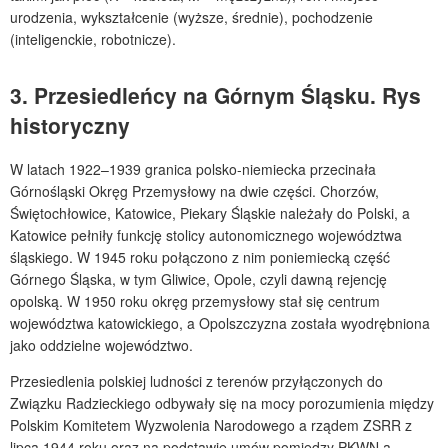
urodzenia, wykształcenie (wyższe, średnie), pochodzenie
(inteligenckie, robotnicze).
3. Przesiedleńcy na Górnym Śląsku. Rys
historyczny
W latach 1922–1939 granica polsko-niemiecka przecinała
Górnośląski Okręg Przemysłowy na dwie części. Chorzów,
Świętochłowice, Katowice, Piekary Śląskie należały do Polski, a
Katowice pełniły funkcję stolicy autonomicznego województwa
śląskiego. W 1945 roku połączono z nim poniemiecką część
Górnego Śląska, w tym Gliwice, Opole, czyli dawną rejencję
opolską. W 1950 roku okręg przemysłowy stał się centrum
województwa katowickiego, a Opolszczyzna została wyodrębniona
jako oddzielne województwo.
Przesiedlenia polskiej ludności z terenów przyłączonych do
Związku Radzieckiego odbywały się na mocy porozumienia między
Polskim Komitetem Wyzwolenia Narodowego a rządem ZSRR z
lipca 1944 roku oraz na podstawie umów pomiędzy PKWN a