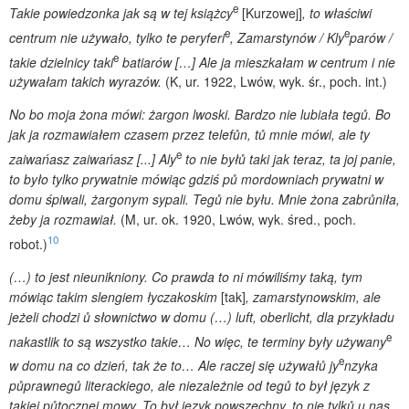
e
Takie powiedzonka jak są w tej książcy
[Kurzowej]
, to właściwi
e
e
centrum nie używało, tylko te peryferi
, Zamarstynów / Kly
parów /
e
takie dzielnicy taki
batiarów […] Ale ja mieszkałam w centrum i nie
używałam takich wyrazów.
(K, ur. 1922, Lwów, wyk. śr., poch. int.)
No bo moja żona mówi: żargon lwoski. Bardzo nie lubiała tegů. Bo
jak ja rozmawiałem czasem przez telefůn, tů mnie mówi, ale ty
e
zaiwańasz zaiwańasz [...] Aly
to nie byłů taki jak teraz, ta joj panie,
to było tylko prywatnie mówiąc gdziś pů mordowniach prywatni w
domu śpiwali, żargonym sypali. Tegů nie byłu. Mnie żona zabrů
niła,
żeby ja rozmawiał.
(M, ur. ok. 1920, Lwów, wyk. śred., poch.
10
robot.)
(…) to jest nieunikniony. Co prawda to ni mówiliśmy taką, tym
mówiąc takim slengiem łyczakoskim
[tak]
, zamarstynowskim, ale
jeżeli chodzi ů słownictwo w domu (…) luft, oberlicht, dla przykładu
e
nakastlik to są wszystko takie… No więc, te terminy były używany
e
w domu na co dzień, tak że to… Ale raczej się używałů jy
nzyka
půprawnegů literackiego, ale niezależnie od teg
ů to był język z
takiej půtocznej mowy. To był język powszechny, to nie tylků u nas