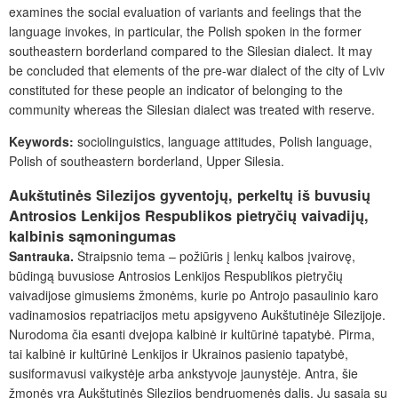
examines the social evaluation of variants and feelings that the
language invokes, in particular, the Polish spoken in the former
southeastern borderland compared to the Silesian dialect. It may
be concluded that elements of the pre-war dialect of the city of Lviv
constituted for these people an indicator of belonging to the
community whereas the Silesian dialect was treated with reserve.
Ke
ywords:
sociolinguistics, language attitudes, Polish language,
Polish of southeastern borderland, Upper Silesia.
Aukštutinės Silezijos gyventojų, perkeltų iš buvusių
Antrosios Lenkijos Respublikos pietryčių vaivadijų,
kalbinis sąmoningumas
Santrauka.
Straipsnio tema – požiūris į lenkų kalbos įvairovę,
būdingą buvusiose Antrosios Lenkijos Respublikos pietryčių
vaivadijose gimusiems žmonėms, kurie po Antrojo pasaulinio karo
vadinamosios repatriacijos metu apsigyveno Aukštutinėje Silezijoje.
Nurodoma čia esanti dvejopa kalbinė ir kultūrinė tapatybė. Pirma,
tai kalbinė ir kultūrinė Lenkijos ir Ukrainos pasienio tapatybė,
susiformavusi vaikystėje arba ankstyvoje jaunystėje. Antra, šie
žmonės yra Aukštutinės Silezijos bendruomenės dalis. Jų sąsaja su