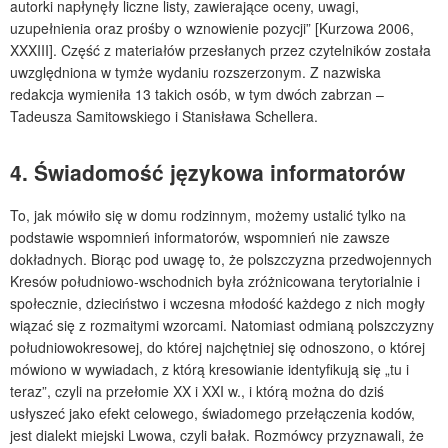
autorki napłynęły liczne listy, zawierające oceny, uwagi,
uzupełnienia oraz prośby o wznowienie pozycji” [Kurzowa 2006,
XXXIII]. Część z materiałów przesłanych przez czytelników została
uwzględniona w tymże wydaniu rozszerzonym. Z nazwiska
redakcja wymieniła 13 takich osób, w tym dwóch zabrzan –
Tadeusza Samitowskiego i Stanisława Schellera.
4. Świadomość językowa informatorów
To, jak mówiło się w domu rodzinnym, możemy ustalić tylko na
podstawie wspomnień informatorów, wspomnień nie zawsze
dokładnych. Biorąc pod uwagę to, że polszczyzna przedwojennych
Kresów południowo-wschodnich była zróżnicowana terytorialnie i
społecznie, dzieciństwo i wczesna młodość każdego z nich mogły
wiązać się z rozmaitymi wzorcami. Natomiast odmianą polszczyzny
południowokresowej, do której najchętniej się odnoszono, o której
mówiono w wywiadach, z którą kresowianie identyfikują się „tu i
teraz”, czyli na przełomie XX i XXI w., i którą można do dziś
usłyszeć jako efekt celowego, świadomego przełączenia kodów,
jest dialekt miejski Lwowa, czyli bałak. Rozmówcy przyznawali, że