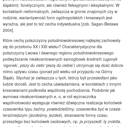
śląskimi): fonetycznymi, ale również fleksyjnymi i leksykalnymi. W
kontaktach nieformalnych, zwłaszcza w gronie znajomych czy w
rodzinie, wariantywność form ogólnopolskich i kresowych jest
wyraźna, ale jest to też cecha indywidualna [zob. Sagan-Bielawa
2004].
Które cechy polszczyzny południowokresowej najlepiej zachowały
się do przełomu XX i XXI wieku? Charakterystyczne dla
polszczyzny Lwowa i dawnego regionu południowokresowego
podwyższanie nieakcentowanych samogłosek średnich (
ugonyk
‘ogonek’
, piszy du ciebi
‘piszę do ciebie’)
utrzymuje się dość dobrze
mimo upływu czasu (ponad pół wieku od przyjazdu na Górny
Śląsk). Słychać je zwłaszcza u tych, którzy byli przesiedlani jako
ludzie dorośli. Jest to cecha uświadamiana, w kontaktach z innymi
kresowianami podkreśla wspólnotę pochodzenia. Podobnie jak
wymowa nieakcentowanych
e, o
,
w roli wyznacznika
wspólnotowości występuje również dźwięczna realizacja końcówek
czasownika typu
żeźmy, powiedzieliźmy,
czasownika
być
w czasie
teraźniejszym
(jezdeśmy, jezdeś
), stosowanie formy czasu
przeszłego bez końcówek osobowych, np.
ja przyszedł, ty zrobiła,