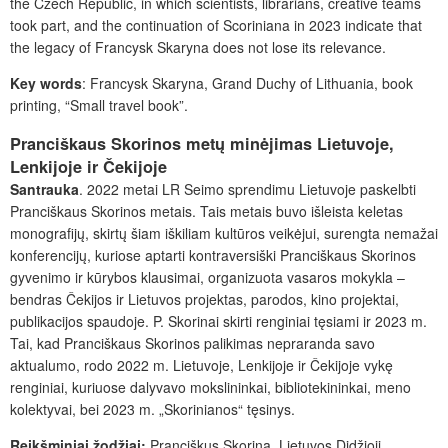
the Czech Republic, in which scientists, librarians, creative teams
took part, and the continuation of Scoriniana in 2023 indicate that
the legacy of Francysk Skaryna does not lose its relevance.
Key words
: Francysk Skaryna, Grand Duchy of Lithuania, book
printing, “Small travel book”.
Pranciškaus Skorinos metų minėjimas Lietuvoje,
Lenkijoje ir Čekijoje
Santrauka
. 2022 metai LR Seimo sprendimu Lietuvoje paskelbti
Pranciškaus Skorinos metais. Tais metais buvo išleista keletas
monografijų, skirtų šiam iškiliam kultūros veikėjui, surengta nemažai
konferencijų, kuriose aptarti kontraversiški Pranciškaus Skorinos
gyvenimo ir kūrybos klausimai, organizuota vasaros mokykla –
bendras Čekijos ir Lietuvos projektas, parodos, kino projektai,
publikacijos spaudoje. P. Skorinai skirti renginiai tęsiami ir 2023 m.
Tai, kad Pranciškaus Skorinos palikimas nepraranda savo
aktualumo, rodo 2022 m. Lietuvoje, Lenkijoje ir Čekijoje vykę
renginiai, kuriuose dalyvavo mokslininkai, bibliotekininkai, meno
kolektyvai, bei 2023 m. „Skorinianos“ tęsinys.
Reikšminiai žodžiai:
Pranciškus Skorina, Lietuvos Didžioji