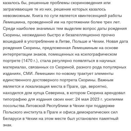
казалось бы, решенные проблемы скориноведения или
затрагивающие те из них, решение которых казалось
невозможным. Книга по сути является квинтесенцией работы
Лемешкина, проведенной им на протяжении более трех лет.
Среди наиболее значимых тем выделим вопрос даты рождения
Скорины, неожиданно быстро и безапелляционно прочно
вошедшей в употребление в Литве, Польше и Чехии. Новая дата
рождения Скорины, предложенная Лемешкиным на основе
интерпретации знаков, помещенных на ксилографическом
портрете (1470 г.), стала регулярно появляться в научных
материалах, связанных со Скориной, разного рода популярных
изданиях, СМИ. Лемешкин по-новому трактует элементы
единственного достоверного портрета Скорины. Важным
является и локализация места в Праге, где, вероятно,
находился дом купца Северина, в котором Скорина арендовал
типографию для издания своих книг: 24 мая 2023 г. усилиями
посольства Литовской Республики в Чехии при поддержке
Польского института в Праге и офиса демократических сил
Беларуси в Чехии на этом месте был установлен памятный
знак.