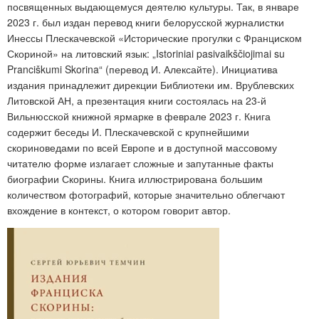
посвященных выдающемуся деятелю культуры. Так, в
январе
2023 г. был издан перевод книги белорусской журналистки
Инессы Плескачевской «Исторические прогулки с Франциском
Скориной» на литовский язык: „Istoriniai pasivaikščiojimai su
Pranciškumi Skorina“ (перевод И. Алексайте). Инициатива
издания принадлежит дирекции Библиотеки им. Врублевских
Литовской АН, а презентация книги состоялась на 23-й
Вильнюсской книжной ярмарке в феврале 2023 г. Книга
содержит беседы И. Плескачевской с крупнейшими
скориноведами по всей Европе и в доступной массовому
читателю форме излагает сложные и запутанные факты
биографии Скорины. Книга иллюстрирована большим
количеством фотографий, которые значительно облегчают
вхождение в контекст, о котором говорит автор.