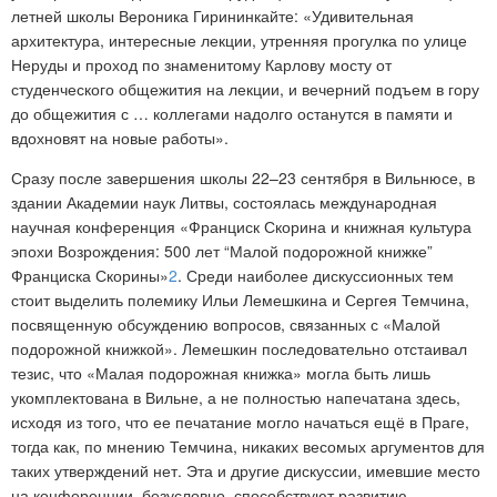
летней школы Вероника Гирининкайте: «Удивительная
архитектура, интересные лекции, утренняя прогулка по улице
Неруды и проход по знаменитому Карлову мосту от
студенческого общежития на лекции, и вечерний подъем в гору
до общежития с … коллегами надолго останутся в памяти и
вдохновят на новые работы».
Сразу после завершения школы 22–23 сентября в Вильнюсе, в
здании Академии наук Литвы, состоялась международная
научная конференция «Франциск Скорина и книжная культура
эпохи Возрождения: 500 лет “Малой подорожной книжке”
Франциска Скорины»
2
. Среди наиболее дискуссионных тем
стоит выделить полемику Ильи Лемешкина и Сергея Темчина,
посвященную обсуждению вопросов, связанных с «Малой
подорожной книжкой». Лемешкин последовательно отстаивал
тезис, что «Малая подорожная книжка» могла быть лишь
укомплектована в Вильне, а не полностью напечатана здесь,
исходя из того, что ее печатание могло начаться ещё в Праге,
тогда как, по мнению Темчина, никаких весомых аргументов для
таких утверждений нет. Эта и другие дискуссии, имевшие место
на конференции, безусловно, способствуют развитию