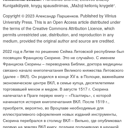
Kunigaikštystė, knygų spausdinimas, „Mažoji kelionių knygelė“.
Copyright © 2023 Александр Паршенков
.
Published by
Vilnius
University Press
.
This is an Open Access article distributed under
the terms of the
Creative Commons Attribution Licence
, which
permits unrestricted use, distribution, and reproduction in any
medium, provided the original author and source are credited.
2022 год в Литве по решению Сейма Литовской республики был
посвящен Франциску Скорине. Это не случайно. С именем
Франциска Скорины – переводчика Библии, доктора медицины
связано начало книгопечатания Великого княжества Литовского
(далее – ВКЛ). Он родился в конце XV в. в Полоцке, важнейшем
экономическом центре ВКЛ, в семье купца, десятилетиями
торговавшей мехом и медом. В августе 1517 г. Скорина
напечатал в Праге первую книгу – «Псалтирь», с которой
начинается история книгопечатания ВКЛ.
После 1519 г.,
приобретя, вероятно, во Вроцлаве необходимые для
иллюстративного оформления новых изданий инструменты,
Скорина перебрался в столицу ВКЛ – Вильно, где опубликовал
первую на землях ВКЛ книгу, позднее получившую в научной