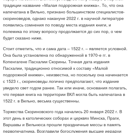
традиции название «Малая подорожная книжка». То, что она
напечатана в Вильно, признано большинством специалистов-
скориноведов, однако накануне 2022 г. в научной литературе
появились сомнения по поводу места издания книги, и
полемика по этому вопросу продолжается до сих пор, о чем
будет сказано ниже.
Стоит отметить, что и сама дата – 1522 г. – является условной.
Она была установлена по обнаруженной в 1970-е гг. в
Копенгагене Пасхалии Скорины. Точная дата издания
Пасхалии, традиционно относимой к составу «Малой
подорожной книжки», неизвестна, но поскольку она начинается
с 1523 г., скориноведы логично предполагают, что издание
увидело свет годом ранее. Так или иначе, основания полагать,
что первая книга на территории ВКЛ могла быть напечатана в
1522 г. в Вильно, весьма существенны.
Торжества Скориновского года начались 20 января 2022 г. В
этот день в католических соборах и церквях Минска, Праги,
Варшавы и Вильнюса прошли праздничные мессы в память
первопечатника. Возглавили богослужения высшие иерархи