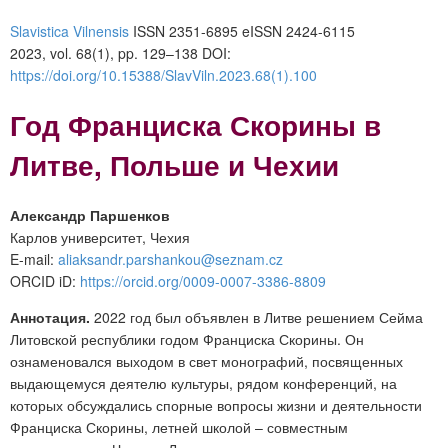
Slavistica Vilnensis
ISSN 2351-6895 eISSN 2424-6115
2023, vol. 68(1), pp. 129–138 DOI:
https://doi.org/10.15388/SlavViln.2023.68(1).100
Год Франциска Скорины в
Литве, Польше и Чехии
Александр Паршенков
Карлов университет, Чехия
E-mail:
aliaksandr.parshankou
@seznam.cz
ORCID iD:
https://orcid.org/0009-0007-3386-8809
Аннотация.
2022 год был объявлен в Литве решением Сейма
Литовской республики годом Франциска Скорины. Он
ознаменовался выходом в свет монографий, посвященных
выдающемуся деятелю культуры, рядом конференций, на
которых обсуждались спорные вопросы жизни и деятельности
Франциска Скорины, летней школой – совместным