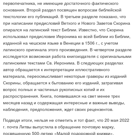
первопечатника, не имеющие достаточного фактического
основания. Второй раздел посвящен вопросам библейской
текстологии его публикаций. В третьем разделе показано, что
при написании предисловий Ветхого и Нового Заветов Скорина
опирался на латинский текст Библии. Известно, что Скорина
использовал предисловие Иеронима ко всей Библии из Библии,
изданной на чешском языке в Венеции в 1506 г., с учетом
латинского оригинала этого произведения. В четвертом разделе
исследуется возможная работа книгоиздателя с оригинальными
латинскими текстами Св. Иеронима. В следующих разделах
автор обращается к интерпретации иллюстративного
материала, переосмысливает некоторые гравюры из изданий
Скорины, обращается к бытованию его изданий, затрагивая
вопрос полных и частичных рукописных копий и их
распространения. Книга, появившаяся на свет менее трех
месяцев назад и содержащая интересные и важные выводы,
наблюдения, предположения, ждет своих рецензентов.
Подводя итоги, нельзя не отметить и тот факт, что 20 мая 2022
г. почта Литвы выпустила в обращение почтовую марку,
посвященную 500-летию «Малой подорожной книжки»,