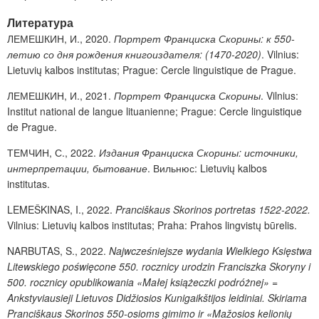
Литература
ЛЕМЕШКИН, И., 2020.
Портрет Франциска Скорины:
к 550-
летию со дня рождения книгоиздателя: (1470-2020)
. Vilnius:
Lietuvių kalbos institutas
; Prague: Cercle linguistique de Prague.
ЛЕМЕШКИН, И., 2021.
Портрет Франциска Скорины
. Vilnius:
Institut national de langue lituanienne; Prague: Cercle linguistique
de Prague.
ТЕМЧИН, С., 2022
.
Издания Франциска Скорины: источники,
интерпретации, бытование
. Вильнюс: Lietuvių kalbos
institutas.
LEMEŠKINAS, I., 2022.
Pranciškaus
Skorinos portretas 1522-2022.
Vilnius: Lietuvių kalbos institutas; Praha: Prahos lingvistų būrelis.
NARBUTAS, S., 2022.
Najwcześniejsze wydania Wielkiego
Księstwa
Litewskiego poświęcone 550. rocznicy urodzin Franciszka Skoryny
i
500. rocznicy opublikowania «Małej książeczki podróżnej» =
Ankstyviausieji
Lietuvos Didžiosios Kunigaikštijos leidiniai. Skiriama
Pranciškaus Skorinos 550-
osioms gimimo ir «Mažosios kelionių