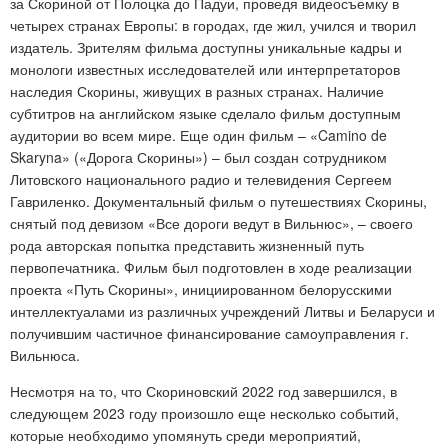
за Скориной от Полоцка до Падуи, проведя видеосъемку в
четырех странах Европы: в городах, где жил, учился и творил
издатель. Зрителям фильма доступны уникальные кадры и
монологи известных исследователей или интерпретаторов
наследия Скорины, живущих в разных странах. Наличие
субтитров на английском языке сделало фильм доступным
аудитории во всем мире. Еще один фильм – «Camino de
Skaryna» («Дорога Скорины») – был создан сотрудником
Литовского национального радио и телевидения Сергеем
Гавриленко. Документальный фильм о путешествиях Скорины,
снятый под девизом «Все дороги ведут в Вильнюс», – своего
рода авторская попытка представить жизненный путь
первопечатника. Фильм был подготовлен в ходе реализации
проекта «Путь Скорины», инициированном белорусскими
интеллектуалами из различных учреждений Литвы и Беларуси и
получившим частичное финансирование самоуправления г.
Вильнюса.
Несмотря на то, что Скориновский 2022 год завершился, в
следующем 2023 году произошло еще несколько событий,
которые необходимо упомянуть среди мероприятий,