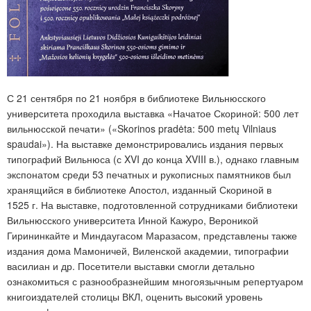
С 21 сентября по 21 ноября в библиотеке Вильнюсского
университета проходила выставка «Начатое Скориной: 500 лет
вильнюсской печати» («Skorinos pradėta: 500 metų Vilniaus
spaudai»).
На выставке демонстрировались издания первых
типографий Вильнюса (с XVI до конца XVIII в.), однако главным
экспонатом среди 53 печатных и рукописных памятников был
хранящийся в библиотеке Апостол, изданный Скориной в
1525 г. На выставке, подготовленной сотрудниками библиотеки
Вильнюсского университета Инной Кажуро, Вероникой
Гирининкайте и Миндаугасом Маразасом, представлены также
издания дома Мамоничей, Виленской академии, типографии
василиан и др. Посетители выставки смогли детально
ознакомиться с разнообразнейшим многоязычным репертуаром
книгоиздателей столицы ВКЛ, оценить высокий уровень