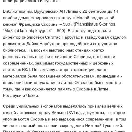
полиграфического искусства.
Библиотека им. Врублевских АН Литвы с 22 сентября до 14
ноября демонстрировала выставку «“Малой подорожной
книжке” Франциска Скорины – 500» (Pranciškaus Skorinos
“Mažajai kelionių knygelei” – 500). Выставку подготовили
директор библиотеки Сигитас Нарбутас и заведующая отделом
редких книг Дайва Нарбутене при содействии сотрудников
библиотеки. На восьми выставочных стендах кратко
рассказывалось о жизни и личности Скорины, его эпохе и
современниках, значимых государственных и церковных
деятелях ВКЛ. По замыслу авторов экспозиции, часть
материалов была посвящена обстоятельствам, приведшим к
появлению книгопечатания в Литве. Отведено было место и
тому, где и как сохраняется память о Скорине в Литве,
Беларуси и Чехии.
Среди уникальных экспонатов выделялись привилеи великих
князей литовских городу Вильне (XVI в.), документы, в которых
упоминаются Скорина и его выдающиеся современники, в том
числе известный поэт эпохи возрождения Николай Гусовский.
Посетители библиотеки могли увидеть и единственное в Литве