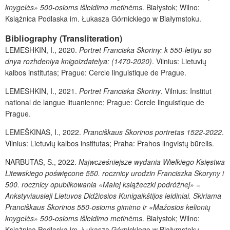
knygelės» 500-osioms iš
leidimo metinėms
. Białystok; Wilno:
Książnica Podlaska im. Ł
ukasza Górnickiego w Białymstoku.
Bibliography (Transliteration)
LEMESHKIN, I., 2020.
Portret Franciska Skoriny: k 550-letiyu so
dnya rozhdeniya knigoizdatelya: (1470-2020)
. Vilnius: Lietuvi
ų
kalbos institutas; Prague: Cercle linguistique de Prague.
LEMESHKIN, I., 2021.
Portret Franciska Skoriny
. Vilnius: Institut
national de langue lituanienne; Prague: Cercle linguistique de
Prague.
LEMEŠKINAS, I., 2022.
Pranciškaus Skorinos portretas 1522-2022
.
Vilnius: Lietuvių kalbos institutas; Praha: Prahos lingvistų būrelis.
NARBUTAS, S., 2022.
Najwcześniejsze
wydania Wielkiego Księstwa
Litewskiego poświęcone 550. rocznicy urodzin
Franciszka Skoryny i
500. rocznicy opublikowania «Małej książeczki podróż
nej» =
Ankstyviausieji Lietuvos Didžiosios Kunigaikštijos leidiniai. Skiriama
Pranciš
kaus Skorinos 550-osioms gimimo ir «Mažosios kelionių
knygelės» 500-
osioms išleidimo metinėms
. Białystok; Wilno:
Książnica
Podlaska im. Łukasza Górnickiego w Białymstoku.