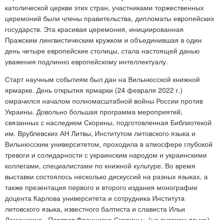
католической церкви этих стран, участниками торжественных
церемоний были члены правительства, дипломаты европейских
государств. Эта красивая церемония, инициированная
Пражским лингвистическим кружком и объединившая в один
день четыре европейские столицы, стала настоящей данью
уважения подлинно европейскому интеллектуалу.
Старт научным событиям был дан на Вильнюсской книжной
ярмарке. День открытия ярмарки (24 февраля 2022 г.)
омрачился началом полномасштабной войны России против
Украины. Довольно большая программа мероприятий,
связанных с наследием Скорины, подготовленная Библиотекой
им. Врублевских АН Литвы, Институтом литовского языка и
Вильнюсским университетом, проходила в атмосфере глубокой
тревоги и солидарности с украинским народом и украинскими
коллегами, специалистами по книжной культуре. Во время
выставки состоялось несколько дискуссий на разных языках, а
также презентация первого и второго издания монографии
доцента Карлова университета и сотрудника Института
литовского языка, известного балтиста и слависта Ильи
Лемешкина «Портрет Франциска Скорины» (на русском языке),