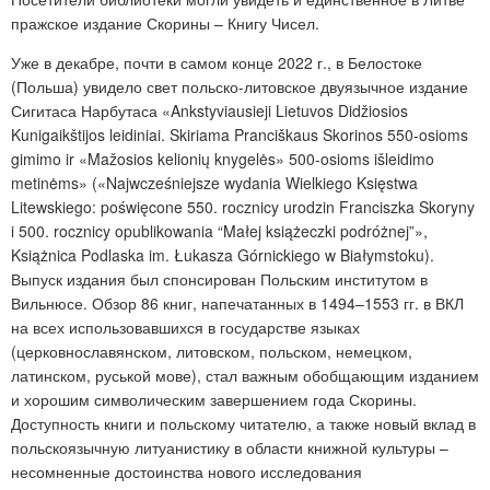
пражское издание Скорины – Книгу Чисел.
Уже в декабре, почти в самом конце 2022 г., в Белостоке
(Польша) увидело свет польско-литовское двуязычное издание
Сигитаса Нарбутаса «
Ankstyviausieji Lietuvos Didžiosios
Kunigaikštijos leidiniai. Skiriama Pranciškaus Skorinos 550-osioms
gimimo ir «Mažosio
s kelionių knygelės» 500-osioms išleidimo
metinėms»
(«Najwcześniejsze wydania Wielkiego Księstwa
Litewskiego: poświęcone 550. rocznicy urodzin Franciszka Skoryny
i 500. rocznicy opublikowania “Małej książeczki podróżnej”»,
Książnica Podlaska im. Łukasza Górnickiego w Białymstoku).
Выпуск издания был спонсирован Польским институтом в
Вильнюсе. Обзор 86 книг, напечатанных в 1494–1553 гг. в ВКЛ
на всех использовавшихся в государстве языках
(церковнославянском, литовском, польском, немецком,
латинском, руськой мове), стал важным обобщающим изданием
и хорошим символическим завершением года Скорины.
Доступность книги и польскому читателю, а также новый вклад в
польскоязычную литуанистику в области книжной культуры –
несомненные достоинства нового исследования