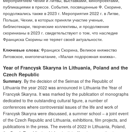
мероприятием Чехии и Литвы, выставками, кинопроектами,
публикациями в прессе. События, посвященные Ф. Скорине,
продолжались также в 2023 г. Мероприятия 2022 г. в Литве,
Польше, Чехии, в которых приняли участие ученые,
библиотекари, творческие коллективы, и продолжение
скоринианы в 2023 г. свидетельствуют о том, что наследие
Франциска Скорины не теряет своей актуальности.
Ключевые слова
: Франциск Скорина, Великое княжество
Литовское, книгопечатание, «Малая подорожная книжка».
Year of Francysk Skaryna in Lithuania, Poland and the
Czech Republic
Summary
. By the decision of the Seimas of the Republic of
Lithuania the year 2022 was announced in Lithuania the Year of
Francysk Skaryna. It was marked by the publication of monographs
dedicated to the outstanding cultural figure, a number of
conferences where controversial issues of the life and work of
Francysk Skaryna were discussed, a summer school – a joint event
of the Czech Republic and Lithuania, exhibitions, film projects, and
publications in the press. The events of 2022 in Lithuania, Poland,