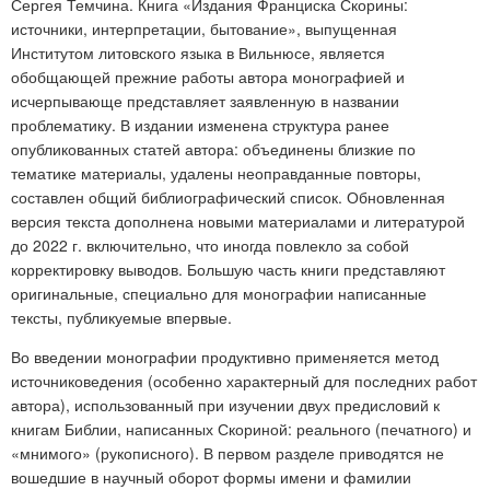
Сергея Темчина. Книга «Издания Франциска Скорины:
источники, интерпретации, бытование», выпущенная
Институтом литовского языка в Вильнюсе,
является
обобщающей прежние работы автора монографией и
исчерпывающе представляет заявленную в названии
проблематику. В издании изменена структура ранее
опубликованных статей автора: объединены близкие по
тематике материалы, удалены неоправданные повторы,
составлен общий библиографический список. Обновленная
версия текста дополнена новыми материалами и литературой
до 2022 г. включительно, что иногда повлекло за собой
корректировку выводов. Большую часть книги представляют
оригинальные, специально для монографии написанные
тексты, публикуемые впервые.
Во введении монографии продуктивно применяется метод
источниковедения (особенно характерный для последних работ
автора), использованный при изучении двух предисловий к
книгам Библии, написанных Скориной: реального (печатного) и
«мнимого» (рукописного). В первом разделе приводятся не
вошедшие в научный оборот формы имени и фамилии