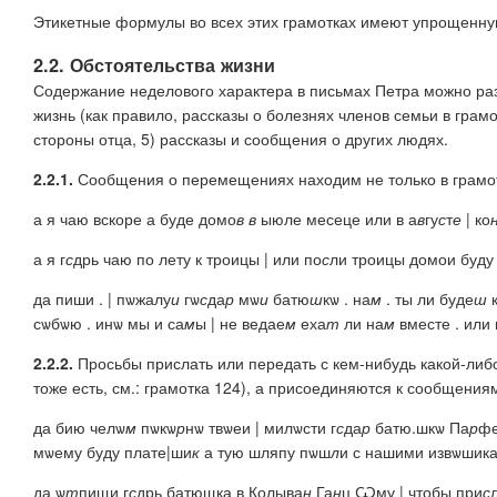
Этикетные формулы во всех этих грамотках имеют упрощенную 
2.2. Обстоятельства жизни
Содержание неделового характера в письмах Петра можно раз
жизнь (как правило, рассказы о болезнях членов семьи в грам
стороны отца, 5) рассказы и сообщения о других людях.
2.2.1.
Сообщения о перемещениях находим не только в грамотк
а я чаю вскоре а буде домо
в
в
ыюле месеце или в а
в
гу
с
т
е
| ко
а я г
с
дрь чаю по лету к
т
роицы | или по
с
ли
т
роицы домои буду
да пиши . | пѡжалу
и
гѡ
с
да
р
мѡ
и
батю
ш
кѡ . на
м
. ты ли буде
ш
к
сѡбѡю . инѡ мы и са
м
ы | не ведае
м
еха
т
ли на
м
вместе . или 
2.2.2.
Просьбы прислать или передать с кем-нибудь какой-либ
тоже есть, см.: грамотка 124), а присоединяются к сообщения
да бию челѡ
м
пѡкѡ
р
нѡ твѡеи | милѡсти г
с
да
р
батю.шкѡ Па
р
фе
мѡему буду плате|ши
к
а тую шляпу пѡш
л
и с нашими извѡшик
да ѡ
т
пищи г
с
дрь батющка в Колыва
н
Га
н
ц Ѡму | чтобы при
с