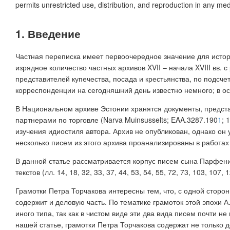
permits unrestricted use, distribution, and reproduction in any me
1. Введение
Частная переписка имеет первоочередное значение для истори
изрядное количество частных архивов XVII – начала XVIII вв.
представителей купечества, посада и крестьянства, по подсче
корреспонденции на сегодняшний день известно немного; в ос
В Национальном архиве Эстонии хранятся документы, предста
партнерами по торговле (Narva Muinsusselts; EAA.3287.190
1
; 
изучения идиостиля автора. Архив не опубликован, однако он у
несколько писем из этого архива проанализированы в работах
В данной статье рассматривается корпус писем сына Парфения
текстов (лл. 14, 18, 32, 33, 37, 44, 53, 54, 55, 72, 73, 103, 1
Грамотки Петра Торчакова интересны тем, что, с одной сторон
содержит и деловую часть. По тематике грамоток этой эпохи 
иного типа, так как в чистом виде эти два вида писем почти н
нашей статье, грамотки Петра Торчакова содержат не только