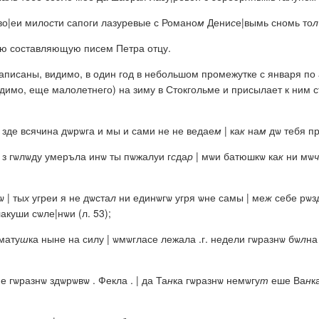
тво|еи мило
с
ти сапоги лазуревые с Романо
м
Дени
с
е|вымь сномь то
л
ую составляющую писем Петра отцу.
 написаны, видимо, в один год в небольшом промежутке с января по
димо, еще малолетнего) на зиму в Стокгольме и присылает к ним с
 зде всячина дѡрѡга и мы и сами не не ведае
м
| ка
к
на
м
дѡ тебя п
 з гѡлѡду умеръла инѡ ты пѡжалуи г
с
да
р
| мѡи батюшкѡ ка
к
ни мѡ
ч
 | ты
х
угреи я не дѡста
л
ни единѡгѡ угря ѡне самы | ме
ж
себе рѡзд
куши сѡле|нѡи (л. 53);
мату
ш
ка ныне на силу | ѡмѡгласе лежала .г. недели гѡразнѡ бѡ
л
на
е гѡразнѡ здѡрѡвѡ . Фекла . | да Та
н
ка гѡразнѡ немѡгу
т
еше Ва
н
к