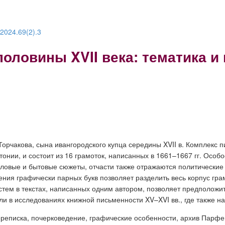
.2024.69(2).3
половины XVII века: тематика 
Торчакова, сына ивангородского купца середины XVII в. Комплекс 
ии, и состоит из 16 грамоток, написанных в 1661–1667 гг. Особо
ловые и бытовые сюжеты, отчасти также отражаются политические
ния графически парных букв позволяет разделить весь корпус грам
стем в текстах, написанных одним автором, позволяет предположи
 в исследованиях книжной письменности XV–XVI вв., где также на
 переписка, почерковедение, графические особенности, архив Пар