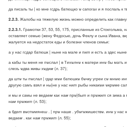
да писаль ты | ко мне г
с
дрь батющко ѡ сапога
х
и я по
с
лаль к 
2.2.3.
Жалобы на тяжелую жизнь можно определить как главн
2.2.3.1.
Грамотки 37, 53, 55, 175, присланные из Стокгольма,
оставляет семью (жену Федосью, дочь Феклу и сына Ивана, ви
жалуется на недостаток еды и болезни членов семьи:
а у на
с
г
с
да
р
батюшк | ныне на мале и пи
т
и е
с
тъ а здес ныне
а кабы ты меня не пѡсла
л
| в Т
е
хѡ
л
нѡ к матери инѡ бы матъ и
слезъ ѡдва живы хѡди
м
(л. 37);
да штѡ ты пѡсла
л
| гда
р
мѡи батюшкѡ бѡ
ч
ку угреи сѡ мнѡю инѡ
другую самъ взя
л
и ны|не у на
с
ни
т
рыбы никакѡи ѡкрѡме сала
и мы и самы не ведае
м
ка
к
на
м
прѡ|бы
т
и прѡжи
т
ся зима а 
на
м
прѡжи
т
(л. 53);
а бде
т
вѡ
с
пѡмяне
ш
. | прѡ наше . убѡгѡжишествѡ. инѡ у на
с
н
ведае
м
. ка
к
на
м
прѡжи
т
(л. 55);