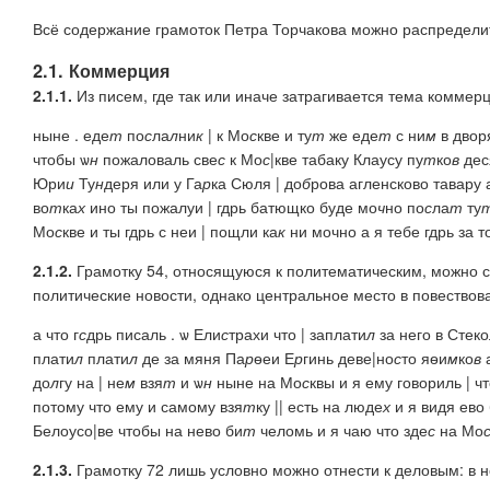
Всё содержание грамоток Петра Торчакова можно распределит
2.1. Коммерция
2.1.1.
Из писем, где так или иначе затрагивается тема коммер
ныне . еде
т
по
с
ла
л
ни
к
| к Мо
с
кве и ту
т
же еде
т
с ни
м
в двор
чтобы ѡ
н
пожаловаль све
с
к Мо
с
|кве табаку Клаусу пу
т
ко
в
дес
Юри
и
Ту
н
деря или у Га
р
ка Сюля | до
б
рова агленсково тавару а
во
т
ка
х
ино ты пожалуи | гдрь батющко буде мо
ч
но по
с
ла
т
ту
Мо
с
кве и ты гдрь с неи | пощли ка
к
ни мочно а я тебе гдрь за т
2.1.2.
Грамотку 54, относящуюся к политематическим, можно с
политические новости, однако центральное место в повествов
а что г
с
дрь писаль . ѡ Ели
с
трахи что | заплати
л
за него в Стек
плати
л
плати
л
де за мяня Па
р
ѳеи Е
р
гинь деве|но
с
то яѳи
м
ко
в
а
до
л
гу на | не
м
взя
т
и ѡ
н
ныне на Мо
с
квы и я ему говориль | ч
потому что ему и самому взя
т
ку || есть на люде
х
и я видя ево
Белоусо|ве чтобы на нево би
т
челомь и я чаю что зде
с
на Мо
2.1.3.
Грамотку 72 лишь условно можно отнести к деловым: в н