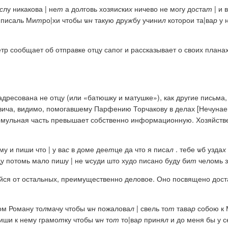
с
лу никакова | не
т
а до
л
говь хозяи
с
ки
х
ничево не могу до
с
та
т
| и 
 писаль Ми
т
ро|хи чтобы ѡ
н
такую дру
ж
бу учини
л
которои та|ва
р
у 
р сообщает об отправке отцу сапог и рассказывает о своих плана
дресована не отцу (или «батюшку и матушке»), как другие письма
ича, видимо, помогавшему Парфению Торчакову в делах [Нечунаев
рмульная часть превышает собственно информационную. Хозяйст
у и пиши что | у ва
с
в доме дее
т
це да что я писа
л
. тебе ѡб узда
х
 потомь мало пишу | не ѡсуди што худо писано буду би
т
челомь з
ся от остальных, преимущественно деловое. Оно посвящено доста
ом Роману то
л
мачу чтобы ѡ
н
пожалова
л
| свель то
т
тава
р
собою к 
иши к нему грамо
т
ку чтобы ѡ
н
то
т
то|ва
р
приня
л
и до меня бы у с