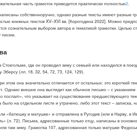
ржательная часть грамоток приводится практически полностью
2
.
 написаны собственноручно, однако разные тексты имеют разные гр
тью книжных текстов XV–XVI вв. [Корогодина 2022]. Можно предпо
тся сознательным выбором автора и тематикой грамотки. Целью ст
у писем.
ва
окгольме, где он проводил зиму с семьей или находился в поездке с
Эберсу (лл. 18, 32, 54, 72, 73, 124, 129).
при этом она значительно отличается от остальных: это короткий те
ует. Однако внешне она выглядит как обычное письмо – с указанием
но по
с
ла
т
», что указывает на существование предшествующего тек
 было на отдельном листе и утрачено, либо этот текст – записка,
 «батюшку и матушке» и отправлена в Ругодив (или в Нарву, в Ива
сть» (л. 72). Письма, адресованные только отцу, написаны в основ
ли там зиму. Грамотка 107, адресованная только матушке Федосье