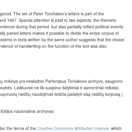
gorod. The set of Peter Torchakov’s letters is part of the
nd 1667. Special attention is paid to two aspects: the thematic
dence during that period, but also partially reflect political events.
lly paired letters makes it possible to divide the entire corpus of
systems in texts written by the same author suggests that the choice
endence of handwriting on the function of the text was also
aiškų rinkinys yra neskelbto Parfenijaus Torčakovo archyvo, saugomo
vybės. Laiškuose ne tik susipina dalykiniai ir asmeniniai reikalai,
i suporuotų raidžių naudojimas leidžia padalyti visą raidžių korpusą į
 Estijos nacionalinis archyvas
der the terms of the
Creative Commons Attribution Licence
, which