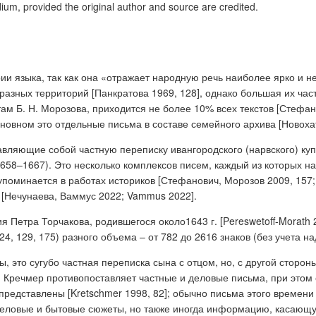
dium, provided the original author and source are credited.
и языка, так как она «отражает народную речь наиболее ярко и н
 с разных территорий [Панкратова 1969, 128], однако большая их ч
там Б. Н. Морозова, приходится не более 10% всех текстов [Стефа
новном это отдельные письма в составе семейного архива [Новохат
вляющие собой частную переписку ивангородского (нарвского) куп
1658–1667). Это несколько комплексов писем, каждый из которых н
поминается в работах историков [Стефанович, Морозов 2009, 157; P
 [Нечунаева, Ваммус 2022; Vammus 2022].
 Петра Торчакова, родившегося около1643 г. [Pereswetoff-Morath 2
07, 124, 129, 175) разного объема – от 782 до 2616 знаков (без учета 
ы, это сугубо частная переписка сына с отцом, но, с другой сторо
А. Кречмер противопоставляет частные и деловые письма, при этом 
е представлены [Kretschmer 1998, 82]; обычно письма этого времени
 деловые и бытовые сюжеты, но также иногда информацию, касающу