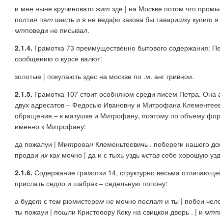
и мне ныне кручиновато жи
т
зде | на Мо
с
кве потом что промы
по
л
ти
н
пя
т
ше
с
ть и я не веда|ю какова бы тавари
ш
ку купи
т
я
ѡ
т
поведи не писыва
л
.
2.1.4.
Грамотка 73 преимущественно бытового содержания: Пет
сообщению о курсе валют:
золотые | покупають зде
с
на
м
о
с
кве по .м. анг гривнои.
2.1.5.
Грамотка 107 стоит особняком среди писем Петра. Она а
двух адресатов – Федосью Ивановну и Митрофана Клементеев
обращения – к матушке и Митрофану, поэтому по объему фо
именно к Митрофану:
да пожалуи | Ми
т
роѳа
н
Клеменьтеевичь . побереги нашего дом
продаи и
х
ка
к
мо
ч
но | да и с тыхь уздь ѡ
с
та
в
себе хорошую узду
2.1.6.
Содержание грамотки 14, структурно весьма отличающей
прислать седло и шабрак – седельную попону:
а буде
т
с те
м
рюмистере
м
не мо
ч
но по
с
ла
т
и ты | побеи чел
ты пожауи | по
ш
ли Кри
с
тоѳору Коку на свицкои дворь . | и ѡ
т
п