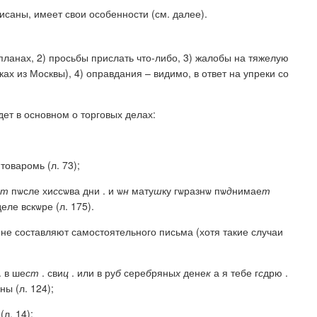
саны, имеет свои особенности (см. далее).
ланах, 2) просьбы прислать что-либо, 3) жалобы на тяжелую
ах из Москвы), 4) оправдания – видимо, в ответ на упреки со
ет в основном о торговых делах:
 товаромь (л. 73);
т
пѡсле
х
и
с
сѡва дни . и ѡ
н
мату
ш
ку гѡразнѡ пѡ
д
нимае
т
еле вскѡре (л. 175).
не составляют самостоятельного письма (хотя такие случаи
. в ше
ст
. сви
ц
. или в ру
б
сере
б
ряны
х
дене
к
а я тебе г
с
дрю .
ы (л. 124);
(л. 14);