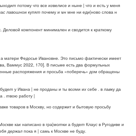
выходи
т
потому что все и
з
велисе и ныне | что и есть у меня
на
с
лаво
ш
нои купя
т
почему и ѡ
н
мне ни еди|ново слова н
х. Деловой компонент минимален и сводится к краткому
, а матери Федосье Ивановне. Это письмо фактически имеет
а, Ваммус 2022, 170]. В письме есть два формульных
венные распоряжения и просьба «поберечь» дом обращены
буде
т
у Ивана | не проданы и ты во
з
ми и
х
себе . в ла
в
ку да
а .
т
вою работу |
вке товаров в Москву, но содержит и бытовую просьбу
Мо
с
кве ка
к
написано в гра|мо
т
ки а буде
т
Клау
с
в Ругодиве и
ебя де
р
жа
л
пока я | самь к Мо
с
кве не буду.