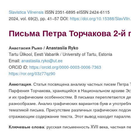
Slavistica Vilnensis
ISSN 2351-6895 eISSN 2424-6115
2024, vol. 69(2), pp. 41–57 DOI:
https://doi.org/10.15388/SlavViln
Письма Петра Торчакова 2-й 
Анастасия Рыко / Anastasiia Ryko
Tartu Ülikool, Eesti Vabariik / University of Tartu, Estonia
Email:
anastasiia.ryko@ut.ee
ORCID iD:
https://orcid.org/0000-0003-0006-7363
https://ror.org/03z77qz90
Аннотация
. Статья посвящена анализу частных писем Петра 
Парфения Торчакова, хранящийся в Национальном архиве Эстон
и их графическим особенностям. В письмах переплетаются де
разнообразие. Анализ графических вариантов букв и употребле
тематикой письма. Присутствие различных графических подси
отражающим содержание текста. Этот вывод находит параллели
Ключевые слова
: русская письменность XVII века, частная