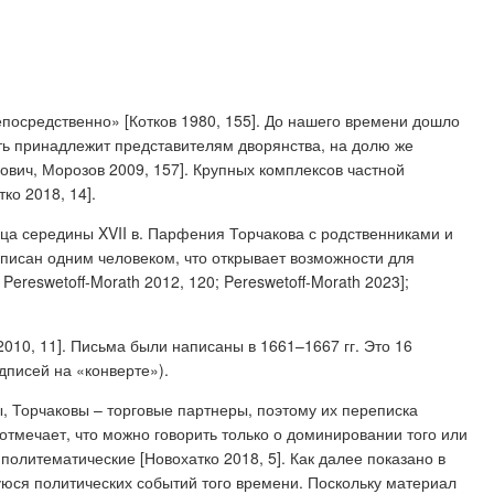
епосредственно» [Котков 1980, 155]. До нашего времени дошло
асть принадлежит представителям дворянства, на долю же
нович, Морозов 2009, 157]. Крупных комплексов частной
ко 2018, 14].
ца середины XVII в. Парфения Торчакова с родственниками и
аписан одним человеком, что открывает возможности для
ereswetoff-Morath 2012, 120; Pereswetoff-Morath 2023];
010, 11]. Письма были написаны в 1661–1667 гг. Это 16
надписей на «конверте»).
ны, Торчаковы – торговые партнеры, поэтому их переписка
отмечает, что можно говорить только о доминировании того или
 политематические [Новохатко 2018, 5]. Как далее показано в
юся политических событий того времени. Поскольку материал