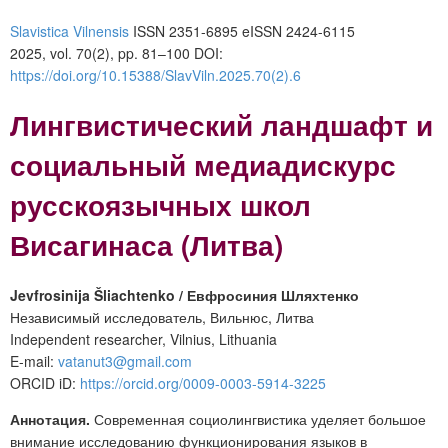
Slavistica Vilnensis
ISSN 2351-6895 eISSN 2424-6115
2025, vol. 70(2), pp. 81–100 DOI:
https://doi.org/10.15388/SlavViln.2025.70(2).6
Лингвистический ландшафт и
социальный медиадискурс
русскоязычных школ
Висагинаса (Литва)
Jevfrosinija Šliachtenko / Евфросиния Шляхтенко
Независимый исследователь, Вильнюс, Литва
Independent researcher, Vilnius, Lithuania
E-mail:
vatanut3@gmail.com
ORCID iD:
https://orcid.org/0009-0003-5914-3225
Аннотация.
Современная социолингвистика уделяет большое
внимание исследованию функционирования языков в