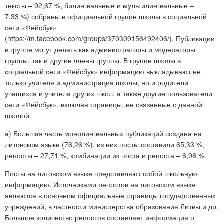
тексты – 92,67 %, билингвальные и мультилингвальные –
7,33 %) собраны в официальной группе школы в социальной
сети «Фейсбук»
(https://m.facebook.com/groups/370309156492406/). Публикации
в группе могут делать как администраторы и модераторы
группы, так и другие члены группы. В группе школы в
социальной сети «Фейсбук» информацию выкладывают не
только учителя и администрация школы, но и родители
учащихся и учителя других школ, а также другие пользователи
сети «Фейсбук», включая страницы, не связанные с данной
школой.
а) Бо́льшая часть монолингвальных публикаций создана на
литовском языке (76,26 %), из них посты составили 65,33 %,
репосты – 27,71 %, комбинации из поста и репоста – 6,96 %.
Посты на литовском языке представляют собой школьную
информацию. Источниками репостов на литовском языке
являются в основном официальные страницы государственных
учреждений, в частности министерства образования Литвы и др.
Большое количество репостов составляет информация о