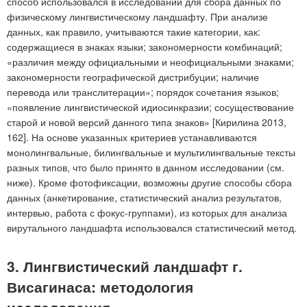
способ использовался в исследовании для сбора данных по
физическому лингвистическому ландшафту. При анализе
данных, как правило, учитываются такие категории, как:
содержащиеся в знаках языки; закономерности комбинаций;
«различия между официальными и неофициальными знаками;
закономерности географической дистрибуции; наличие
перевода или транслитерации»; порядок сочетания языков;
«появление лингвистической идиосинкразии; сосуществование
старой и новой версий данного типа знаков» [Кирилина 2013,
162]. На основе указанных критериев устанавливаются
монолингвальные, билингвальные и мультилингвальные тексты
разных типов, что было принято в данном исследовании (см.
ниже). Кроме фотофиксации, возможны другие способы сбора
данных (анкетирование, статистический анализ результатов,
интервью, работа с фокус-группами), из которых для анализа
вирутального ландшафта использовался статистический метод.
3. Лингвистический ландшафт г.
Висагинаса: методология