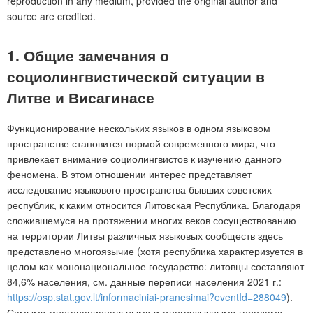
reproduction in any medium, provided the original author and
source are credited.
1. Общие замечания о
социолингвистической ситуации в
Литве и Висагинасе
Функционирование нескольких языков в одном языковом
пространстве становится нормой современного мира, что
привлекает внимание социолингвистов к изучению данного
феномена. В этом отношении интерес представляет
исследование языкового пространства бывших советских
республик, к каким относится Литовская Республика. Благодаря
сложившемуся на протяжении многих веков сосуществованию
на территории Литвы различных языковых сообществ здесь
представлено многоязычие (хотя республика характеризуется в
целом как мононациональное государство: литовцы составляют
84,6% населения, см. данные переписи населения 2021 г.:
https://osp.stat.gov.lt/informaciniai-pranesimai?eventId=288049
).
Самыми многонациональными и многоязычными городами