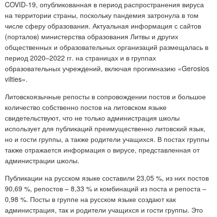
COVID-19, опубликованная в период распространения вируса
на территории страны, поскольку пандемия затронула в том
числе сферу образования. Актуальная информация с сайтов
(порталов) министерства образования Литвы и других
общественных и образовательных организаций размещалась в
период 2020–2022 гг. на страницах и в группах
образовательных учреждений, включая прогимназию «Gerosios
vilties».
Литовскоязычные репосты в сопровождении постов и большое
количество собственно постов на литовском языке
свидетельствуют, что не только администрация школы
использует для публикаций преимущественно литовский язык,
но и гости группы, а также родители учащихся. В постах группы
также отражается информация о вирусе, представленная от
администрации школы.
Публикации на русском языке составили 23,05 %, из них постов
90,69 %, репостов – 8,33 % и комбинаций из поста и репоста –
0,98 %. Посты в группе на русском языке создают как
администрация, так и родители учащихся и гости группы. Это