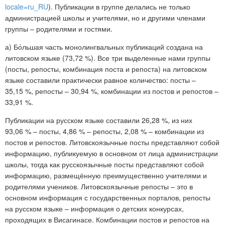
locale=ru_RU
). Публикации в группе делались не только
администрацией школы и учителями, но и другими членами
группы – родителями и гостями.
а) Бо́льшая часть монолингвальных публикаций создана на
литовском языке (73,72 %). Все три выделенные нами группы
(посты, репосты, комбинация поста и репоста) на литовском
языке составили практически равное количество: посты –
35,15 %, репосты – 30,94 %, комбинации из постов и репостов –
33,91 %.
Публикации на русском языке составили 26,28 %, из них
93,06 % – посты, 4,86 % – репосты, 2,08 % – комбинации из
постов и репостов. Литовскоязычные посты представляют собой
информацию, публикуемую в основном от лица администрации
школы, тогда как русскоязычные посты представляют собой
информацию, размещённую преимущественно учителями и
родителями учеников. Литовскоязычные репосты – это в
основном информация с государственных порталов, репосты
на русском языке – информация о детских конкурсах,
проходящих в Висагинасе. Комбинации постов и репостов на