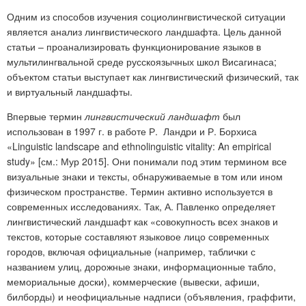
Одним из способов изучения социолингвистической ситуации
является анализ лингвистического ландшафта. Цель данной
статьи – проанализировать функционирование языков в
мультилингвальной среде русскоязычных школ Висагинаса;
объектом статьи выступает как лингвистический физический, так
и виртуальный ландшафты.
Впервые термин
лингвистический ландшафт
был
использован в 1997 г. в работе Р. Ландри и Р. Борхиса
«Linguistic landscape and ethnolinguistic vitality: An empirical
study» [см.: Мур 2015]. Они понимали под этим термином все
визуальные знаки и тексты, обнаруживаемые в том или ином
физическом пространстве. Термин активно используется в
современных исследованиях. Так, А. Павленко определяет
лингвистический ландшафт как «совокупность всех знаков и
текстов, которые составляют языковое лицо современных
городов, включая официальные (например, таблички с
названием улиц, дорожные знаки, информационные табло,
мемориальные доски), коммерческие (вывески, афиши,
билборды) и неофициальные надписи (объявления, граффити,