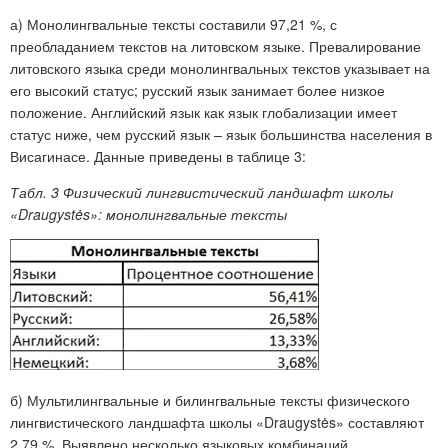
а) Монолингвальные тексты составили 97,21 %, с
преобладанием текстов на литовском языке. Превалирование
литовского языка среди монолингвальных текстов указывает на
его высокий статус; русский язык занимает более низкое
положение. Английский язык как язык глобализации имеет
статус ниже, чем русский язык – язык большинства населения в
Висагинасе. Данные приведены в таблице 3:
Табл. 3 Физический лингвистический ландшафт школы
«Draugystės»: монолингвальные тексты
б) Мультилингвальные и билингвальные тексты физического
лингвистического ландшафта школы «Draugystės» составляют
2,79 %. Выявлено несколько языковых комбинаций