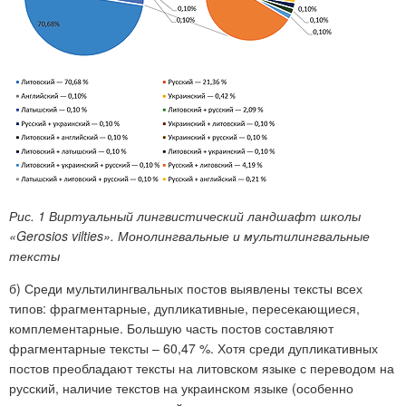
Рис. 1 Виртуальный лингвистический ландшафт школы
«Gerosios vilties». Монолингвальные и мультилингвальные
тексты
б) Среди мультилингвальных постов выявлены тексты всех
типов: фрагментарные, дупликативные, пересекающиеся,
комплементарные. Большую часть постов составляют
фрагментарные тексты – 60,47 %. Хотя среди дупликативных
постов преобладают тексты на литовском языке с переводом на
русский, наличие текстов на украинском языке (особенно