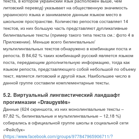
текста, в котором украинский язык расположен выше, чем
литовский перевод) указывает на общественную значимость
украинского языка и занимаемое данным языком место в
школьном пространстве. Количество репостов составляет 14
текстов, из них большую часть представляют дупликативные
билингвальные тексты (пример такого типа текста см.: фото 4 в
Приложении)
.
Меньше всего билингвальных/
мультилингвальных текстов обнаружено в комбинации поста и
репоста. В 84,62 % таких комбинаций русский является языком
поста, передающим дополнительную информацию, тогда как
языком репоста, представляющего собой небольшой по объему
текст, является литовский и другой язык. Наибольшее число в
данной группе составили комплементарные тексты.
5.2. Виртуальный лингвистический ландшафт
прогимназии «Draugystės»
Данные (624 скриншота, из них монолингвальные тексты –
87,82 %, билингвальные и мультилингвальные – 12,18 %)
собирались в официальной группе школы в социальной сети
«Фейсбук»
(
https://www.facebook.com/groups/977847965906711/?