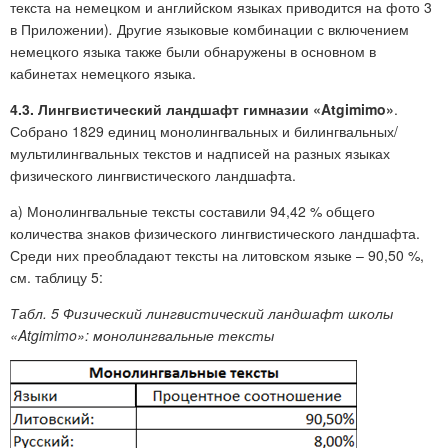
текста на немецком и английском языках приводится на фото 3
в Приложении)
.
Другие языковые комбинации с включением
немецкого языка также были обнаружены в основном в
кабинетах немецкого языка.
4.3. Лингвистический ландшафт гимназии «Atgimimo»
.
Собрано 1829 единиц монолингвальных и билингвальных/
мультилингвальных текстов и надписей на разных языках
физического лингвистического ландшафта.
а) Монолингвальные тексты составили 94,42 % общего
количества знаков физического лингвистического ландшафта.
Среди них преобладают тексты на литовском языке – 90,50 %,
см. таблицу 5:
Табл. 5 Физический лингвистический ландшафт школы
«Atgimimo»: монолингвальные тексты