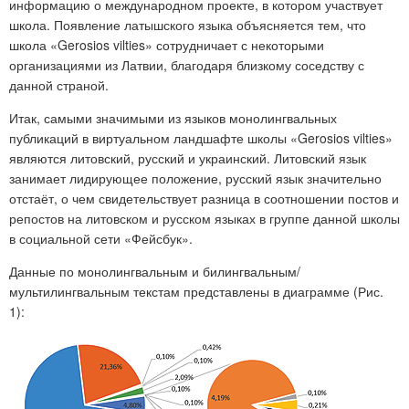
информацию о международном проекте, в котором участвует
школа. Появление латышского языка объясняется тем, что
школа «Gerosios vilties» сотрудничает с некоторыми
организациями из Латвии, благодаря близкому соседству с
данной страной.
Итак, самыми значимыми из языков монолингвальных
публикаций в виртуальном ландшафте школы «Gerosios vilties»
являются литовский, русский и украинский. Литовский язык
занимает лидирующее положение, русский язык значительно
отстаёт, о чем свидетельствует разница в соотношении постов и
репостов на литовском и русском языках в группе данной школы
в социальной сети «Фейсбук».
Данные по монолингвальным и билингвальным/
мультилингвальным текстам представлены в диаграмме (Рис.
1):