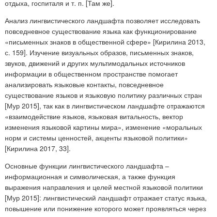
отдыха, госпиталя и т. п. [Там же].
Анализ лингвистического ландшафта позволяет исследовать
повседневное существование языка как функционирование
«письменных знаков в общественной сфере» [Кирилина 2013,
с. 159]. Изучение визуальных образов, письменных знаков,
звуков, движений и других мультимодальных источников
информации в общественном пространстве помогает
анализировать языковые контакты, повседневное
существование языков и языковую политику различных стран
[Мур 2015], так как в лингвистическом ландшафте отражаются
«взаимодействие языков, языковая витальность, вектор
изменения языковой картины мира», изменение «моральных
норм и системы ценностей, акценты языковой политики»
[Кирилина 2017, 33].
Основные функции лингвистического ландшафта –
информационная и символическая, а также функция
выражения направления и целей местной языковой политики
[Мур 2015]: лингвистический ландшафт отражает статус языка,
повышение или понижение которого может проявляться через