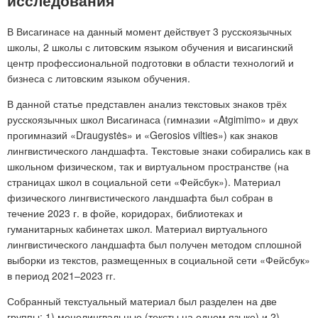
исследования
В Висагинасе на данный момент действует 3 русскоязычных
школы, 2 школы с литовским языком обучения и висагинский
центр профессиональной подготовки в области технологий и
бизнеса с литовским языком обучения.
В данной статье представлен анализ текстовых знаков трёх
русскоязычных школ Висагинаса (гимназии «Atgimimo» и двух
прогимназий «Draugystės» и «Gerosios vilties») как знаков
лингвистического ландшафта. Текстовые знаки собирались как в
школьном физическом, так и виртуальном пространстве (на
страницах школ в социальной сети «Фейсбук»). Материал
физического лингвистического ландшафта был собран в
течение 2023 г. в фойе, коридорах, библиотеках и
гуманитарных кабинетах школ. Материал виртуального
лингвистического ландшафта был получен методом сплошной
выборки из текстов, размещенных в социальной сети «Фейсбук»
в период 2021–2023 гг.
Собранный текстуальный материал был разделен на две
группы: 1) монолингвальные (тексты на одном языке) и 2)