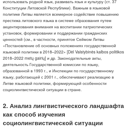
использовать родной язык, развивать язык и культуру (ст. 37
Конституции Литовской Республики). Важным в языковой
политике Литвы является всемерное содействие повышению
престижа литовского языка в системе образования путем
акцентирования внимания на воспитании патриотических
установок, формировании и поддержании гражданских
ценностей (см., в частности, принятое Сеймом Литвы
«Постановление об основных положениях государственной
языковой политики в 2018–2022» [Dėl Valstybinės kalbos politikos
2018–2022 metų gairių] и др. Законодательные акты,
деятельность Государственной комиссии по языку,
образованной в 1993 г., и Инспекции по государственному
языку, работающей с 2001 г., обеспечивают реализацию в
Литве языковой политики, формирующей особенности
социолингвистической ситуации в стране.
2. Анализ лингвистического ландшафта
как способ изучения
социолингвистической ситуации