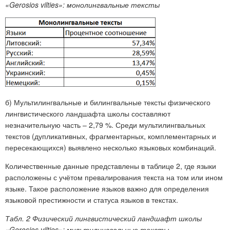
«Gerosios vilties»: монолингвальные тексты
б) Мультилингвальные и билингвальные тексты физического
лингвистического ландшафта школы составляют
незначительную часть – 2,79 %. Среди мультилингвальных
текстов (дупликативных, фраг­ментарных, комплементарных и
пересекающихся) выявлено несколько языковых комбинаций.
Количественные данные представлены в таблице 2, где языки
расположены с учётом превалирования текста на том или ином
языке. Такое расположение языков важно для определения
языковой престижности и статуса языков в текстах.
Табл. 2 Физический лингвистический ландшафт школы
«Gerosios vilties
»: мультилингвальные тексты