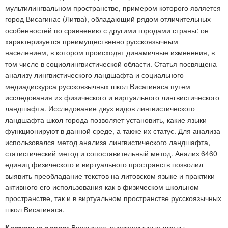
мультилингвальном пространстве, примером которого является
город Висагинас (Литва), обладающий рядом отличительных
особенностей по сравнению с другими городами страны: он
характеризуется преимущественно русскоязычным
населением, в котором происходят динамичные изменения, в
том числе в социолингвистической области. Статья посвящена
анализу лингвистического ландшафта и социального
медиадискурса русскоязычных школ Висагинаса путем
исследования их физического и виртуального лингвистического
ландшафта. Исследование двух видов лингвистического
ландшафта школ города позволяет установить, какие языки
функционируют в данной среде, а также их статус. Для анализа
использовался метод анализа лингвистического ландшафта,
статистический метод и сопоставительный метод. Анализ 6460
единиц физического и виртуального пространств позволил
выявить преобладание текстов на литовском языке и практики
активного его использования как в физическом школьном
пространстве, так и в виртуальном пространстве русскоязычных
школ Висагинаса.
Ключевые слова:
Висагинас, русскоязычные школы,