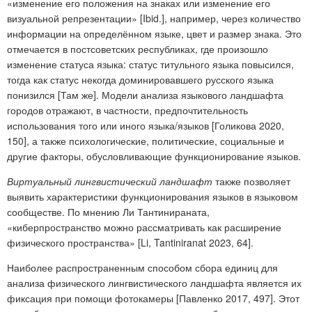
«изменение его положения на знаках или изменение его
визуальной репрезентации» [Ibid.], например, через количество
информации на определённом языке, цвет и размер знака. Это
отмечается в постсоветских республиках, где произошло
изменение статуса языка: статус титульного языка повысился,
тогда как статус некогда доминировавшего русского языка
понизился [Там же]. Модели анализа языкового ландшафта
городов отражают, в частности, предпочтительность
использования того или иного языка/языков [Голикова 2020,
150], а также психологические, политические, социальные и
другие факторы, обусловливающие функционирование языков.
Виртуальный лингвистический ландшафт
также позволяет
выявить характеристики функционирования языков в языковом
сообществе. По мнению Ли Тантинираната,
«киберпространство можно рассматривать как расширение
физического пространства» [Li, Tantiniranat 2023, 64].
Наиболее распространенным способом сбора единиц для
анализа физического лингвистического ландшафта является их
фиксация при помощи фотокамеры [Павленко 2017, 497]. Этот