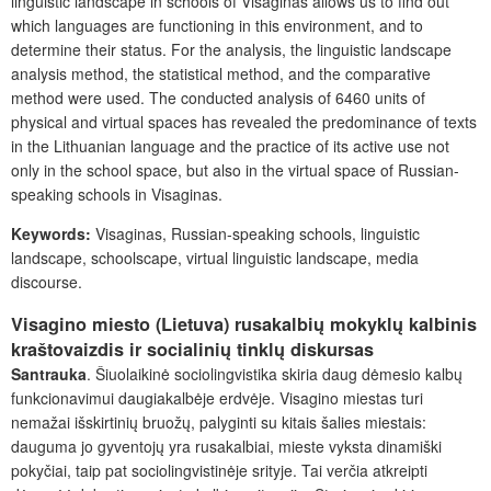
linguistic landscape in schools of Visaginas allows us to find out
which languages are functioning in this environment, and to
determine their status. For the analysis, the linguistic landscape
analysis method, the statistical method, and the comparative
method were used. The conducted analysis of 6460 units of
physical and virtual spaces has revealed the predominance of texts
in the Lithuanian language and the practice of its active use not
only in the school space, but also in the virtual space of Russian-
speaking schools in Visaginas.
Keywords:
Visaginas, Russian-speaking schools, linguistic
landscape, schoolscape, virtual linguistic landscape, media
discourse.
Visagino miesto (Lietuva) rusakalbių mokyklų kalbinis
kraštovaizdis ir socialinių tinklų diskursas
Santrauka
. Šiuolaikinė sociolingvistika skiria daug dėmesio kalbų
funkcionavimui daugiakalbėje erdvėje. Visagino miestas turi
nemažai išskirtinių bruožų, palyginti su kitais šalies miestais:
dauguma jo gyventojų yra rusakalbiai, mieste vyksta dinamiški
pokyčiai, taip pat
sociolingvistinėje srityje. Tai verčia atkreipti