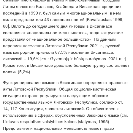
Литвы являются Вильнюс, Клайпеда и Висагинас, среди них
последний в 1999 г. был самым многонациональным: в нем
жили представители 43 национальностей [Kavaliauskas 1999,
60]. Вплоть до сегодняшнего дня литовцы в Висагинасе
составляют «национальное меньшинство», тогда как русские
представляют «национальное большинство». По данным
переписи населения Литовской Республики 2021 г., русский
язык как родной признали 67,5% населения Висагинаса,
литовский – 19,6% [см.: Gyventojų ir būstų surašymas. 2021 m.:].
Кроме того, в Висагинасе довольно большую группу составляют
поляки (5,2%).
Функционирование языков в Висагинасе определяют правовые
акты Литовской Республики. Общая социолинвистическая
ситуация в стране регулируется следующим образом:
государственным языком Литовской Республики, согласно ст.
14, 117 Конституции, является литовский. Он обязателен к
использованию в сферах, обусловленных Законом о языке (см.
Lietuvos respublikos valstybinės kalbos įstatymas, 1995).
Представители национальных меньшинств имеют право