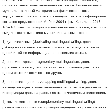
билингвальные/ мультилингвальные тексты. Билингвальный/
мультилингвальный материал как физического, так и
виртуального лингвистического ландшафта, классифицирован
согласно предложенной М. Ре в 2004 г. [см. Кирилина 2013,
162–163] классификации мультилингвальных знаков, в которой
выделяется четыре типа мультилингвальных текстов:
1) дупликативные (duplicating multilingual writing, досл.
дублирование многоязычного письма) – передача в тексте
одной и той же информации на нескольких языках;
2) фрагментарные (fragmentary multilingualism, досл.
фрагментарный мультилингвизм) –информация даётся на
одном языке и частично – на другом;
3) пересекающиеся (overlapping multilingual writing, досл.
накладывающееся мультилингвальное письмо) – разные части
информации даны на разных языках с частичным наложением;
4) комплементарные (complementary multilingual writing) –
разные части общей информации переданы на разных языках.