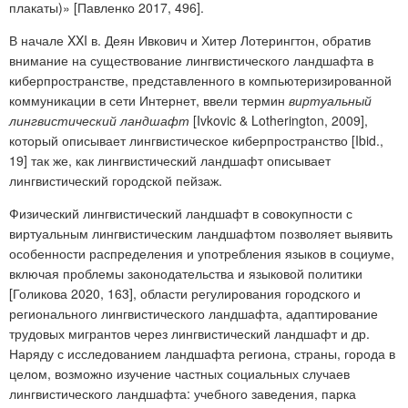
плакаты)» [Павленко 2017, 496].
В начале XXI в. Деян Ивкович и Хитер Лотерингтон, обратив
внимание на существование лингвистического ландшафта в
киберпространстве, представленного в компьютеризированной
коммуникации в сети Интернет, ввели термин
виртуальный
лингвистический ландшафт
[Ivkovic & Lotherington, 2009],
который описывает лингвистическое киберпространство [Ibid.,
19] так же, как лингвистический ландшафт описывает
лингвистический городской пейзаж.
Физический лингвистический ландшафт в совокупности с
виртуальным лингвистическим ландшафтом позволяет выявить
особенности распределения и употребления языков в социуме,
включая проблемы законодательства и языковой политики
[Голикова 2020, 163], области регулирования городского и
регионального лингвистического ландшафта, адаптирование
трудовых мигрантов через лингвистический ландшафт и др.
Наряду с исследованием ландшафта региона, страны, города в
целом, возможно изучение частных социальных случаев
лингвистического ландшафта: учебного заведения, парка