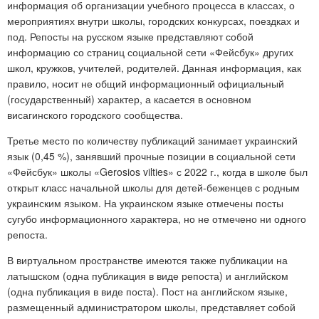
информация об организации учебного процесса в классах, о
мероприятиях внутри школы, городских конкурсах, поездках и
под. Репосты на русском языке представляют собой
информацию со страниц социальной сети «Фейсбук» других
школ, кружков, учителей, родителей. Данная информация, как
правило, носит не общий информационный официальный
(государственный) характер, а касается в основном
висагинского городского сообщества.
Третье место по количеству публикаций занимает украинский
язык (0,45 %), занявший прочные позиции в социальной сети
«Фейсбук» школы «Gerosios vilties» с 2022 г., когда в школе был
открыт класс начальной школы для детей-беженцев с родным
украинским языком. На украинском языке отмечены посты
сугубо информационного характера, но не отмечено ни одного
репоста.
В виртуальном пространстве имеются также публикации на
латышском (одна публикация в виде репоста) и английском
(одна публикация в виде поста). Пост на английском языке,
размещенный администратором школы, представляет собой