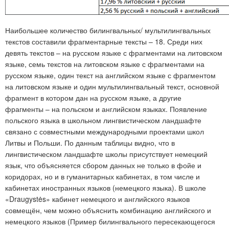
Наибольшее количество билингвальных/ мультилингвальных
текстов составили фрагментарные тексты – 18. Среди них
девять текстов – на русском языке с фрагментами на литовском
языке, семь текстов на литовском языке с фрагментами на
русском языке, один текст на английском языке с фрагментом
на литовском языке и один мультилингвальный текст, основной
фрагмент в котором дан на русском языке, а другие
фрагменты – на польском и английском языках. Появление
польского языка в школьном лингвистическом ландшафте
связано с совместными международными проектами школ
Литвы и Польши. По данным таблицы видно, что в
лингвистическом ландшафте школы присутствует немецкий
язык, что объясняется сбором данных не только в фойе и
коридорах, но и в гуманитарных кабинетах, в том числе и
кабинетах иностранных языков (немецкого языка). В школе
«Draugystės» кабинет немецкого и английского языков
совмещён, чем можно объяснить комбинацию английского и
немецкого языков (Пример билингвального пересекающегося