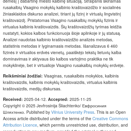
dėmesį į dabartinę miesto kalbinę situaciją. Straipsnis skiriamas
rusakalbių Visagino mokyklų kalbinio kraštovaizdžio ir socialinės
žiniasklaidos diskurso analizei, tiriant jų fizinį ir virtualų lingvistinį
kraštovaizdį. Pristatomas Visagino rusakalbių mokyklų fizinis ir
virtualus kalbinis kraštovaizdis. Šių kraštovaizdžių tyrimas leidžia
nustatyti, kokios kalbos funkcionuoja šioje aplinkoje ir jų statusą.
Analizei naudotas kalbinio kraštovaizdžio analizės metodas,
statistinis metodas ir lyginamasis metodas. Išanalizavus 6 460
fizinės ir virtualios erdvės vienetų, paaiškėjo tekstų lietuvių kalba
dominavimas ir aktyvaus šio kalbos vartojimo praktika ne tik
mokyklinėje, bet ir virtualioje Visagino rusakalbių mokyklų erdvėje.
Reikšminiai žodžiai:
Visaginas, rusakalbės mokyklos, kalbinis
kraštovaizdis, kalbinis mokyklų kraštovaizdis, virtualus kalbinis
kraštovaizdis, medijų diskursas.
Received:
2025-04-12.
Accepted:
2025-11-25
Copyright © 2025 Jevfrosinija Šliachtenko/ Евфросиния
Шляхтенко. Published by
Vilnius University Press
.
This is an Open
Access article distributed under the terms of the
Creative Commons
Attribution Licence
, which permits unrestricted use, distribution, and