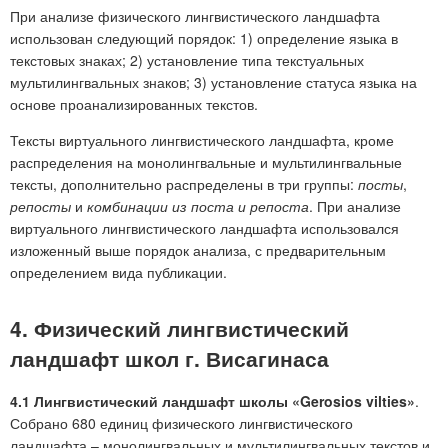
При анализе физического лингвистического ландшафта
использован следующий порядок: 1) определение языка в
текстовых знаках; 2) установление типа текстуальных
мультилингвальных знаков; 3) установление статуса языка на
основе проанализированных текстов.
Тексты виртуального лингвистического ландшафта, кроме
распределения на монолингвальные и мультилингвальные
тексты, дополнительно распределены в три группы:
посты
,
репосты
и
комбинации из поста и репоста
. При анализе
виртуального лингвистического ландшафта использовался
изложенный выше порядок анализа, с предварительным
определением вида публикации.
4. Физический лингвистический
ландшафт школ г. Висагинаса
4.1 Лингвистический ландшафт школы «Gerosios vilties»
.
Собрано 680 единиц физического лингвистического
ландшафта – монолингвальных и мультилингвальных текстов и