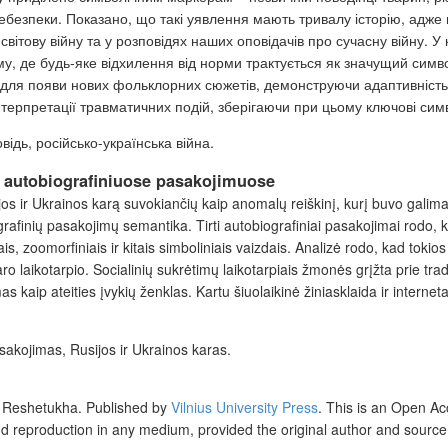
небезпеки. Показано, що такі уявлення мають тривалу історію, адже
у світову війну та у розповідях наших оповідачів про сучасну війну.
у, де будь-яке відхилення від норми трактується як значущий симв
ля появи нових фольклорних сюжетів, демонструючи адаптивність н
терпретації травматичних подій, зберігаючи при цьому ключові симво
відь, російсько-українська війна.
ų autobiografiniuose pasakojimuose
ijos ir Ukrainos karą suvokiančių kaip anomalų
reiškinį, kurį buvo galim
rafinių pasakojimų semantika. Tirti autobiografiniai pasakojimai rodo, ka
is, zoomorfini
ais ir kitais simboliniais vaizdais. Analizė rodo, kad tokios
ro laikotarpio
. Socialinių sukrėtimų laikotarpiais žmonės grįžta prie trad
s kaip ateities
įvykių ženklas. Kartu šiuolaikinė žiniasklaida ir internet
pasakojimas, Rusijos ir Ukrainos karas.
 Reshetukha. Published by
Vilnius University Press
.
This is an Open Acc
and reproduction in any medium, provided the original author and source