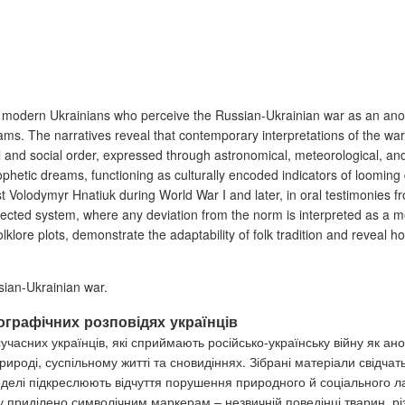
 of modern Ukrainians who perceive the Russian-Ukrainian war as an an
ams. The narratives reveal that contemporary interpretations of the war 
 and social order, expressed through astronomical, meteorological, and
phetic dreams, functioning as culturally encoded indicators of looming
ist Volodymyr Hnatiuk during World War I and later, in oral testimonies fro
ected system, where any deviation from the norm is interpreted as a m
olklore plots, demonstrate the adaptability of folk tradition and reve
ssian-Ukrainian war.
ографічних розповідях українців
 сучасних українців, які сприймають російсько-українську війну як
рироді, суспільному житті та сновидіннях. Зібрані матеріали свідчат
 моделі підкреслюють відчуття порушення природного й соціального л
гу приділено символічним маркерам – незвичній поведінці тварин, р