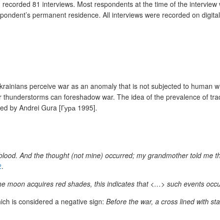
ecorded 81 interviews. Most respondents at the time of the interview w
e respondent’s permanent residence. All interviews were recorded on digi
nians perceive war as an anomaly that is not subjected to human will. 
r thunderstorms can foreshadow war. The idea of the prevalence of tra
hed by Andrei Gura [Гура 1995].
 blood. And the thought (not mine) occurred; my grandmother told me th
2
.
the moon acquires red shades, this indicates that <…> such events occ
ich is considered a negative sign:
Before the war, a cross lined with st