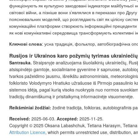
функціонують як культурно закодовані індикатори майбутньої 
світової війни, а пізніше вони з’являлися в переказах про Друг
пояснювальних моделей, що розглядають світ як цілісну систем
комунікаційні платформи створюють інформаційні прецеденти д
як нові комунікативні середовища трансформують колективні ін
Ключові слова
: усна традиція, фольклор, автобіографічна опо
Rusijos ir Ukrainos karo požymi
ų tyrimas ukrainieči
Santrauka.
Straipsnyje analizuojama šiuolaikinių
ukrainiečių, Rus
atsispindėjo gamtoje, socialiniame gyvenime
ir sapnuose, autobiog
tvarkos
pažeidimo jausmu, išreikštu astronominiais, meteorologinia
folkloristo
Volodymyro Hnatiuko užrašuose iš Pirmojo pasaulinio ka
sistemos
idėją, pagal kurią visoks nuokrypis nuo normos suvokiama
tradicijų dinamiškum
ą ir prisitaikymą informacinėje visuomenėje.
Reikšminiai žodžiai
:
žodinė tradicija, folkloras, autobiografinis 
Received:
2025-06-03
.
Accepted:
2025-11-25
.
Copyright © 2025 Oksana Labashchuk, Tetiana Harasym, Tetiana
Attribution Licence
, which permits unrestricted use, distribution, 