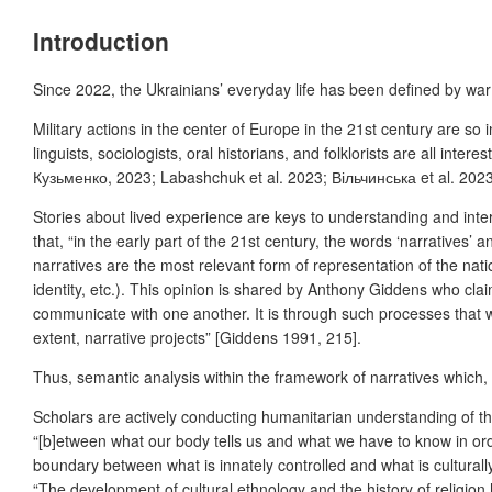
Introduction
Since 2022, the Ukrainians’ everyday life has been defined by war
Military actions in the center of Europe in the 21
st
century are so i
linguists, sociologists, oral historians, and folklorists are all in
Кузьменко, 2023; Labashchuk et al. 2023; Вільчинська et al. 2023
Stories about lived experience are keys to understanding and inter
that, “in the early part of the 21
st
century, the words ‘narratives’ an
narratives are the most relevant form of representation of the nati
identity, etc.). This opinion is shared by Anthony Giddens who cla
communicate with one another. It is through such processes that we 
extent, narrative projects” [Giddens 1991, 215].
Thus, semantic analysis within the framework of narratives which, 
Scholars are actively conducting humanitarian understanding of t
“[b]etween what our body tells us and what we have to know in order
boundary between what is innately controlled and what is culturall
“The development of cultural ethnology and the history of religion 