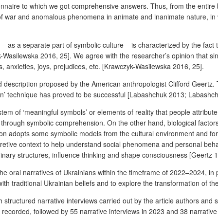
naire to which we got comprehensive answers. Thus, from the entire b
of war and anomalous phenomena in animate and inanimate nature, in whi
 – as a separate part of symbolic culture – is characterized by the fact 
Wasilewska 2016, 25]. We agree with the researcher’s opinion that sinc
rs, anxieties, joys, prejudices, etc. [Krawczyk-Wasilewska 2016, 25].
description proposed by the American anthropologist Clifford Geertz. T
on’ technique has proved to be successful [Labashchuk 2013; Labashchu
tem of ‘meaningful symbols’ or elements of reality that people attribut
 through symbolic comprehension. On the other hand, biological factors 
on adopts some symbolic models from the cultural environment and form
rpretive context to help understand social phenomena and personal behavio
maginary structures, influence thinking and shape consciousness
[Geertz 1
 the oral narratives of Ukrainians within the timeframe of 2022–2024, in 
ith traditional Ukrainian beliefs and to explore the transformation of 
 structured narrative interviews carried out by the article authors and
re recorded, followed by 55 narrative interviews in 2023 and 38 narrativ