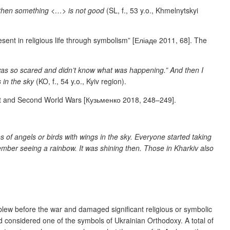
ky, then something <…> is not good
(SL, f., 53 y.o., Khmelnytskyi
sent in religious life through symbolism” [
Еліаде 2011, 68]. The
 was so scared and didn’t know what was happening.” And then I
s in
the sky
(KO, f., 54 y.o., Kyiv region).
irst and Second World Wars [Кузьменко 2018, 248–249].
 of angels or birds with wings in the sky. Everyone started taking
member seeing a rainbow. It was shining then. Those in Kharkiv also
lew before the war and damaged significant religious or symbolic
 considered one of the symbols of Ukrainian Orthodoxy. A total of