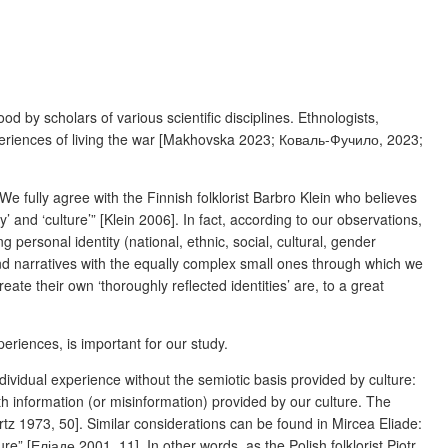
 by scholars of various scientific disciplines. Ethnologists,
us experiences of living the war [Makhovska 2023; Коваль-Фучило, 2023;
e fully agree with the Finnish folklorist Barbro Klein who believes
’ and ‘culture’” [Klein 2006]. In fact, according to our observations,
 personal identity (national, ethnic, social, cultural, gender
rand narratives with the equally complex small ones through which we
te their own ‘thoroughly reflected identities’ are, to a great
eriences, is important for our study.
dividual experience without the semiotic basis provided by culture:
ith information (or misinformation) provided by our culture. The
rtz 1973, 50]. Similar considerations can be found in Mircea Eliade:
” [Еліаде 2001, 11]. In other words, as the Polish folklorist Piotr