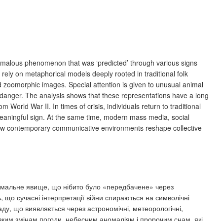
omalous phenomenon that was ‘predicted’ through various signs
rely on metaphorical models deeply rooted in traditional folk
 zoomorphic images. Special attention is given to unusual animal
 danger. The analysis shows that these representations have a long
m World War II. In times of crisis, individuals return to traditional
eaningful sign. At the same time, modern mass media, social
al how contemporary communicative environments reshape collective
 аномальне явище, що нібито було «передбачене» через
ь, що сучасні інтерпретації війни спираються на символічні
аду, що виявляється через астрономічні, метеорологічні,
ізким змінам погоди, небесним аномаліям і пророчим снам, які