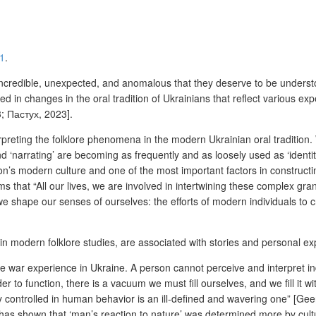
1
.
ncredible, unexpected, and anomalous that they deserve to be understood
terested in changes in the oral tradition of Ukrainians that reflect vario
; Пастух, 2023].
preting the folklore phenomena in the modern Ukrainian oral tradition. W
d ‘narrating’ are becoming as frequently and as loosely used as ‘identity
on’s modern culture and one of the most important factors in constructing
ims that “All our lives, we are involved in intertwining these complex g
shape our senses of ourselves: the efforts of modern individuals to crea
in modern folklore studies, are associated with stories and personal exp
he war experience in Ukraine
. A person cannot perceive and interpret in
 to function, there is a vacuum we must fill ourselves, and we fill it w
y controlled in human behavior is an ill-defined and wavering one” [Gee
has shown that ‘man’s reaction to nature’ was determined more by culture