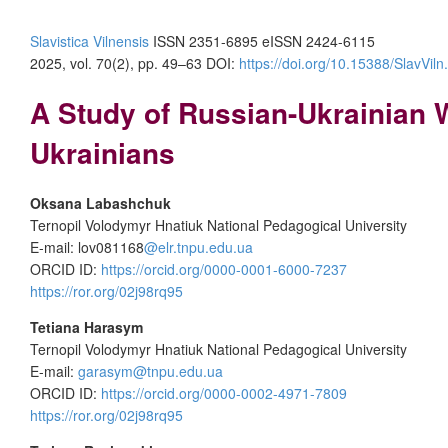
Slavistica Vilnensis
ISSN 2351-6895 eISSN 2424-6115
2025, vol. 70(2), pp. 49–63 DOI:
https://doi.org/10.15388/SlavViln
A Study of Russian-Ukrainian W
Ukrainians
Oksana Labashchuk
Ternopil Volodymyr Hnatiuk National Pedagogical University
E-mail: lov081168
@elr.tnpu.edu.ua
ORCID ID:
https://orcid.org/0000-0001-6000-7237
https://ror.org/02j98rq95
Tetiana Harasym
Ternopil Volodymyr Hnatiuk National Pedagogical University
E-mail:
garasym@tnpu.edu.ua
ORCID ID:
https://orcid.org/0000-0002-4971-7809
https://ror.org/02j98rq95