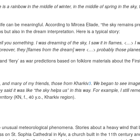
re is a rainbow in the middle of winter, in the middle of spring in the s
r life can be meaningful. According to Mircea Eliade, “the sky remains pre
 but also in the dream interpretation. Here is a typical story:
ll you something. I was dreaming of the sky, I saw it in flames, <…> I
Moreover, they [flames from the dream] were <…> probably those plane
nd ‘fiery’ as war predictions based on folklore materials about the F
, and many of my friends, those from Kharkiv
3
. We began to see images
said it was like “the sky helps us” in this way. For example, I still re
rritory
(KN, f., 40 y.o., Kharkiv region).
 unusual meteorological phenomena. Stories about a heavy wind that b
ss on St. Sophia Cathedral in Kyiv, a church built in the 11
th
century and