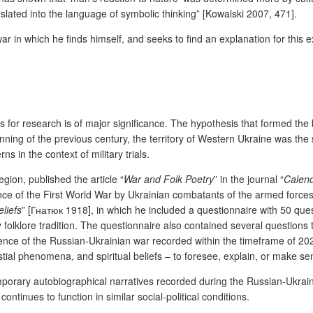
anslated into the language of symbolic thinking” [Kowalski 2007, 471].
ar in which he finds himself, and seeks to find an explanation for this 
r research is of major significance. The hypothesis that formed the basis
 beginning of the previous century, the territory of Western Ukraine was t
rns in the context of military trials.
egion, published the article “
War and Folk Poetry
” in the journal “
Calend
ence of the First World War by Ukrainian combatants of the armed for
liefs
” [Гнатюк 1918], in which he included a questionnaire with 50 quest
 folklore tradition. The questionnaire also contained several questions t
ence of the Russian-Ukrainian war recorded within the timeframe of 2
stial phenomena, and spiritual beliefs – to foresee, explain, or make s
porary autobiographical narratives recorded during the Russian-Ukrai
continues to function in similar social-political conditions.