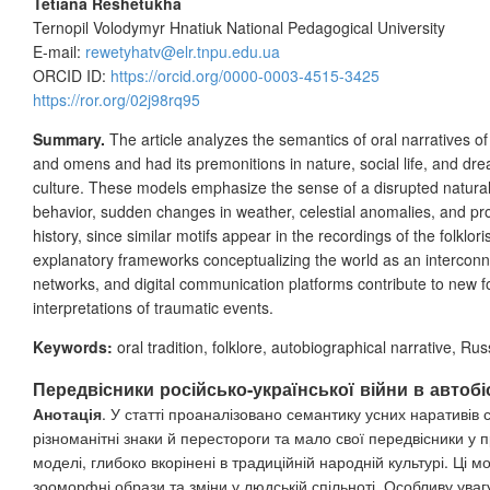
Tetiana Reshetukha
Ternopil Volodymyr Hnatiuk National Pedagogical University
E-
mail:
rewetyhatv@elr.tnpu.edu.ua
ORCID ID:
https://orcid.org/0000-0003-4515-3425
https://ror.org/02j98rq95
Summary.
The article analyzes the semantics of oral narratives
and omens and had its premonitions in nature, social life, and dre
culture. These models emphasize the sense of a disrupted natural
behavior, sudden changes in weather, celestial anomalies, and pro
history, since similar motifs appear in the recordings of the folklor
explanatory frameworks conceptualizing the world as an interconn
networks, and digital communication platforms contribute to new f
interpretations of traumatic events.
Keywords:
oral tradition, folklore, autobiographical narrative, Ru
Передвісники російсько-української війни в автобі
Анотація
. У статті проаналізовано семантику усних наративів
різноманітні знаки й перестороги та мало свої передвісники у п
моделі, глибоко вкорінені в традиційній народній культурі. Ці
зооморфні образи та зміни у людській спільноті. Особливу ува