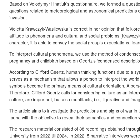
Based on Volodymyr Hnatiuk’s questionnaire, we formed a question
questions related to meteorological and astronomical predictions 
invasion.
Violetta Krawczyk-Wasilewska is correct in her opinion that folklore
attitude to phenomena and cultural and social problems [Krawczyk-
character, it is able to convey the social group’s expectations, fea
To interpret cultural phenomena, we use the method of condensed 
pregnancy and childbirth based on Geertz’s ‘condensed descripti
According to Clifford Geertz, human thinking functions due to a sys
serves as a mechanism that allows a person to interpret the world
symbols become the primary means of cultural orientation. A pers
Therefore, Clifford Geertz calls for considering culture as an inte
culture, are important, but also mentifacts, i.e., figurative and i
The article aims to investigate the predictions and signs of war in
fauna with the objective to reveal their semantics and connection w
The research material consisted of 88 recordings obtained through
University from 2022 till 2024. In 2022, 5 narrative interviews we