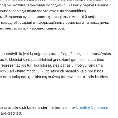
 подібні мотиви зафіксував Володимир Гнатюк у період Першої
 У кризові періоди люди звертаються до традиційних
ол. Водночас сучасні масмедіа, соціальні мережі й цифрові
ародної традиції в інформаційному суспільстві та показуючи,
лічні структури народної свідомості.
a „numatyti“ iš įvairių neįprastų pranašingų ženklų,
o jo pranašystės
d folkloriniai
karo paaiškinimai grindžiami gamtos ir socialinės
reprezentacijos turi ilgą istoriją, nes panašių motyvų randama
icini
ų aiškinimo modelių, kurie atspindi pasaulio kaip holistinės
as daro įtaką nauj
ų folklorinių siužetų formavimuisi ir rodo liaudies
ess article distributed under the terms of the
Creative Commons
 are credited.