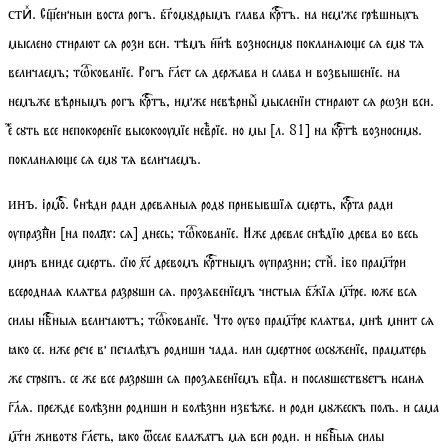
. С҃енныи воста рогъ. бгомꙋдрымъ глава кртъ. на немже грѣшныхъ
стиⷯ
мыслено стирают сѧ рози вси. тѣмъ ннѣ возносимꙋ покланѧюе сѧ емꙋ тѧ
величаемъ;
тѡкованїе
. Рогъ глет сѧ держава и слава и возвышенїе. на
немъже вѣрнымъ рогъ кртъ, имже невѣрныⷯ мысленїи стирают сѧ рѡзи вси.
еⷤ сꙋть все непокоренїе высокоѹмїе невⷺрїе. но мы
[
л.
81]
на кртѣ возносимꙋ.
покланѧюе сѧ емꙋ тѧ величаемъ.
.
ірмо
. Снѣди ради древѧныѧ родꙋ прибывшїѧ смерть, крта ради
инъ
ѹпразнⷣи [
на полях:
сѧ] днесь;
тѡкованїе
. Иже древле снѣдїю древа во весь
миръ вниде смерть. сїю хс древомъ кртнымъ ѹпразни;
стиⷯ
. ібо прамтри
всероднаѧ клѧтва разрꙋши сѧ. прозѧбенїемъ чистыѧ бжїѧ мтре. юже всѧ
силы нбныѧ величаютъ;
тѡкованїе
. Что ѹбо прамтре клѧтва, мнѣ мнит сѧ
ꙗко се. иже рече в печалѣхъ родиши чада. или смертное ѡсꙋженїе, праматерь
же стрꙋпъ. се же все разрꙋши сѧ прозѧбенїемъ бцⷣа. и послꙋшествꙋетъ исаиѧ
глѧ. прежде болѣзни родиши и болѣзни избѣже. и роди мꙋжескъ полъ. и сама
мти животꙋ глеть, ꙗко ѿселе блажатъ мѧ вси роди. и нбныѧ силы