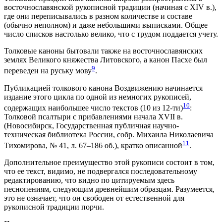
восточнославянской рукописной традиции (начиная с XIV в.),
где они переписывались в разном количестве и составе
(обычно неполном) и даже небольшими выписками. Общее
число списков настолько велико, что с трудом поддается учету.
Толковые каноны бытовали также на восточнославянских
землях Великого княжества Литовского, а канон Пасхе был
9
переведен на руську мову
.
Публикацией толкового канона Воздвижению начинается
издание этого цикла по одной из немногих рукописей,
10
содержащих наибольшее число текстов (10 из 12-ти)
:
Толковой псалтыри с прибавлениями начала XVII в.
(Новосибирск, Государственная публичная научно-
техническая библиотека России, собр. Михаилa Николаевичa
11
Тихомирова, № 41, л. 67–186 об.), кратко описанной
.
Дополнительное преимущество этой рукописи состоит в том,
что ее текст, видимо, не подвергался последовательному
редактированию, что видно по цитируемым здесь
песнопениям, следующим древнейшим образцам. Разумеется,
это не означает, что он свободен от естественной для
рукописной традиции порчи.