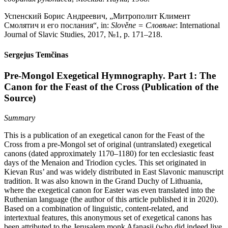
Успенский Борис Андреевич, „Митрополит Климент
Смолятич и его послания“, in:
Slověne = Словѣне
: International
Journal of Slavic Studies, 2017, №1, p. 171–218.
Sergejus Temčinas
Pre-Mongol Exegetical Hymnography. Part 1: The
Canon for the Feast of the Cross (Publication of the
Source)
Summary
This is a publication of an exegetical canon for the Feast of the
Cross from a pre-Mongol set of original (untranslated) exegetical
canons (dated approximately 1170–1180) for ten ecclesiastic feast
days of the Menaion and Triodion cycles. This set originated in
Kievan Rus’ and was widely distributed in East Slavonic manuscript
tradition. It was also known in the Grand Duchy of Lithuania,
where the exegetical canon for Easter was even translated into the
Ruthenian language (the author of this article published it in 2020).
Based on a combination of linguistic, content-related, and
intertextual features, this anonymous set of exegetical canons has
been attributed to the Jerusalem monk Afanasii (who did indeed live