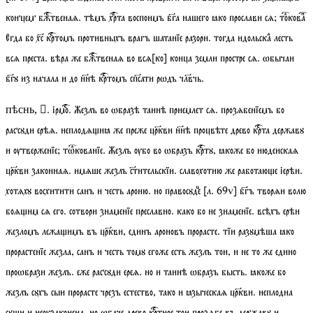
концем бжтвенаѧ. тѣмъ хрта воспоимъ бга нашего ꙗко прослави сѧ;
токова
Егда бо хс кртомъ противныхъ врагъ шатанїе разори. тогда идольскаⷶ лесть
всѧ преста. вѣра же бжтвенаѧ во всѧ[ко] конца земли простре сѧ. ѡбычаи
бгꙋ из начала и до ннѣ кртомъ спсати рѡдъ члвчь.
.
ірмо
. Жезлъ во ѡбразѣ таинѣ приемлет сѧ. прозѧбенїемъ бо
пѣснь, 
рассꙋди ерѣѧ. неплодѧиꙗ же преже цркви ннѣ процвѣте древо крта державꙋ
и ѹтверженїе;
тѡкованїе
. Жезлъ ѹбо во ѡбразъ кртꙋ, ꙗкоже бо июдеискаѧ
цркви законнаѧ. имѧше жезлъ стительскїи. славохотию же работаюе іерѣи.
хотѧхꙋ восхитити санъ и честь ароню. но правосꙋдеⷰ
[
л.
69
v
]
бгъ творѧи волю
боѧим сѧ его. сотвори знаменїе преславно. како бо не знаменїе. всѣхъ ерѣи
жезломъ лежаимъ въ цркви, единъ ароновъ прорасте. тїи разꙋмѣша ꙗко
прорастенїе жезла,
санъ и честь томꙋ егоже есть жезлъ тои, и не то же едино
проѡбрази жезлъ. еже рассꙋди ереѧ. но и таинѣ ѡбразъ бысть. ꙗкоже бо
жезлъ сꙋхъ сыи прорасте чрезъ естество, тако и ꙗзыческаѧ цркви. неплодна
сꙋи и неѹзаконена, но ѡбаче древо кртное тои прозѧбе въ державꙋ и