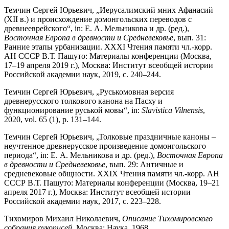
Темчин Сергей Юрьевич, „Иерусалимский мних Афанасий
(XII в.) и происхождение домонгольских переводов с
древнееврейского“, in: Е. А. Мельникова и др. (ред.),
Восточная Европа в древности и Средневековье
, вып. 31:
Ранние этапы урбанизации. XXXI Чтения памяти чл.-корр.
АН СССР В.Т. Пашуто: Материалы конференции (Москва,
17–19 апреля 2019 г.), Москва: Институт всеобщей истории
Р
оссийской академии наук, 2019, с. 240–244.
Темчин Сергей Юрьевич,
„
Руськомовная версия
древнерусского толкового канона на Пасху и
функционирование
руськой мовы
“
, in:
Slavistica Vilnensis
,
2020, vol. 65 (1), p.
131–144.
Темчин Сергей Юрьевич, „Толковые праздничные каноны –
неучтенное древнерусское произведение домонгольского
периода“, in: Е. А. Мельникова и др. (ред.),
Восточная Европа
в древности и Средневековье
, вып. 29: Античные и
средневековые общности. XХIX Чтения памяти чл.-корр. АН
СССР В.Т. Пашуто: Материалы конференции (Москва, 19–21
апреля 2017 г.), Москва: Институт всеобщей истории
Российской академии наук, 2017, с. 223–228.
Тихомиров Михаил Николаевич,
Описание Тихомировского
собрания рукописей
, Москва: Наука
, 1968.