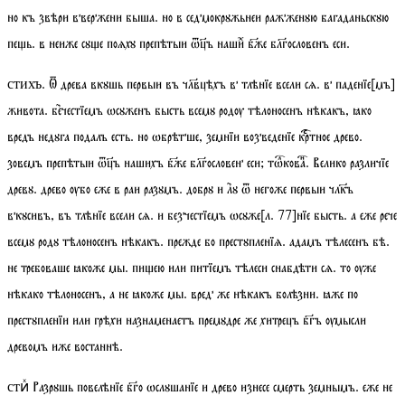
но къ звѣри ввержени быша. но в седмокрꙋжьнеи ражженꙋю багаданьскꙋю
пеь. в неиже сꙋе поѧхꙋ препѣтыи ѿъ нашиⷯ бже блгословенъ еси.
. Ѿ древа вкꙋшь первыи въ члвцѣхъ в тлѣнїе всели сѧ. в паденїе[мъ]
стихъ
живота. бечестїемъ ѡсꙋженъ бысть всемꙋ родѹ тѣлоносенъ нѣкакъ, ꙗко
вредъ недꙋга подалъ есть. но ѡбрѣтше, земнїи возведенїе кртное древо.
зовемъ препѣтыи ѿъ нашихъ бже блгословен еси;
тѡкова
. Велико различїе
древꙋ. древо ѹбо еже в раи разꙋмъ. добрꙋ и лꙋ ѿ негоже первыи члк҃ъ
вкꙋсивъ, въ тлѣнїе всели сѧ. и безчестїемъ ѡсꙋже
[
л.
77]
нїе бысть. а еже рече
всемꙋ родꙋ тѣлоносенъ нѣкакъ. прежде бо престꙋпленїѧ. адамъ тѣлесенъ бѣ.
не требоваше ꙗкоже мы. пиею или питїемъ тѣлеси снабдѣти сѧ. то ѹже
нѣкако тѣлоносенъ, а не ꙗкоже мы. вред же нѣкакъ болѣзни. ꙗже по
престꙋпленїи или грѣхи назнаменаетъ премꙋдре же хитрецъ бгъ ѹмысли
древомъ иже востаннѣ.
Разрꙋшь повелѣнїе бго ѡслꙋшанїе и древо изнесе смерть земнымъ. еже не
стиⷯ