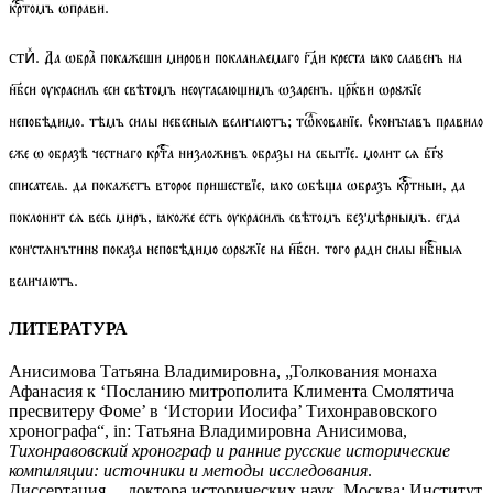
кртомъ ѡправи.
. Да ѡбра покажеши мирови покланѧемаго гди креста ꙗко славенъ на
стиⷯ
нбси ѹкрасилъ еси свѣтомъ неѹгасаюимъ ѡзаренъ. цркви ѡрꙋжїе
непобѣдимо. тѣмъ силы небесныѧ величаютъ;
тѡкованїе
. Сконъчавъ правило
еже ѡ образѣ честнаго крта низложивъ образы на сбытїе. молит сѧ бгꙋ
списатель. да покажетъ второе пришествїе, ꙗко ѡбѣа ѡбразъ кртныи, да
поклонит сѧ весь миръ, ꙗкоже есть ѹкрасилъ свѣтомъ безмѣрнымъ. егда
констѧнътинꙋ показа непобѣдимо ѡрꙋжїе на нбси. того ради силы нбныѧ
величаютъ.
ЛИТЕРАТУРА
Анисимова Татьяна Владимировна, „Толкования монаха
Афанасия к ‘Посланию митрополита Климента Смолятича
пресвитеру Фоме’ в ‘Истории Иосифа’ Тихонравовского
хронографа“, in: Т
атьяна Владимировна Анисимова,
Тихонравовский хронограф и ранние русские исторические
компиляции: источники и методы исследования
.
Диссертация… доктора исторических наук, Москва: Институт