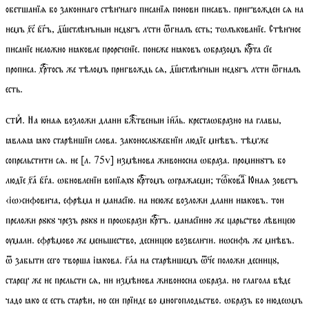
обетшанїѧ бо законнаго стѣннаго писанїѧ понови писавъ. пригвождеи сѧ на
немъ хс бгъ, дшетлѣнъныи недꙋгъ лсти ѿгналъ есть;
тѡлъкованїе
. Стѣнное
писанїе неложно иꙗковле прореченїе. понеже иꙗковъ ѡбразомъ крта сїе
прописа. хртосъ же тѣломъ пригвождь сѧ, дшетлѣнныи недꙋгъ лсти ѿгналъ
есть.
. На юнаѧ возложи длани бжтвеныи іиль. крестаѡбразно на главы,
стиⷯ
ꙗвлѧꙗ ꙗко старѣишїи слова. законослꙋжебнїи людїе мнѣвъ. тѣмже
сопрельстити сѧ. не
[
л.
75
v
]
измѣнова живоносна ѡбраза. проминꙋтъ бо
людїе ха бга. ѡбновленїи вопїѧхꙋ кртомъ ѡгражаеми;
тѡкова
Юнаѧ зоветъ
‹іѡ›сифовича, ефрѣма и манасїю. на неюже возложи длани иꙗковъ. тои
преложи рꙋкꙋ чрезъ рꙋкꙋ и проѡбрази кртъ. манасїино же царьство лѣвицею
ѹмали. ефрѣмово же меньшество, десницею возвеличи. иѡсифъ же мнѣвъ.
ѿ забыти сего творша іꙗкова. гла на старѣишемъ ѿе положи десницꙋ,
старец же не прельсти сѧ, ни измѣнова живоносна ѡбраза. но глагола вѣде
чадо ꙗко се есть старѣи, но сеи прїиде во многоплодьство. ѡбразъ бо июдеѡмъ