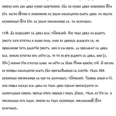
понеже ѡнъ раи древо изнесе смертоносно. бца же изнесе древо живоносно хрта
бга. имже кртное и живоносное на земли насажденно бысть древо. на немже
вознесеномꙋ хртꙋ бгꙋ, на земли поклонѧюе сѧ. тѧ величаемъ.
. Да возрадꙋют сѧ древа всѧ;
тѡкованїе
. Ѡле чюдо древа на радость
стиⷯ
зоветъ паче естества и выше силы. како бо древомъ радовати сѧ. но
превеликꙋю честь радостїю зоветъ. ꙗко се бы реклъ. да прославѧт сѧ древа
всѧ. понеже естество ихъ ѡсти сѧ, то ти не рече радꙋите сѧ древа, ꙗко
[
л.
80
v
]
искони стое естество ваше. но ѡсти сѧ хвою чтною кровїю;
стиⷯ
. ѿ негоже
бо исперва насажденно бысть хви пригвожⷣьшемꙋ сѧ плотїю. тѣмъ ннѣ
возносимꙋ поклонѧюе сѧ емꙋ тѧ величаемъ;
тѡкованїе
. Творець всемꙋ и гь.
иже сперва насади всѧ древа на томъ древе изволи пригвоздити сѧ
единочадомꙋ словеси, прежде вѣкъ сꙋемꙋ с нимъ дхомъ. тѣмъ бо сти сѧ. и
поклонѧемо есть нами. понеже на томъ возносимꙋ. покланѧюе хртꙋ
величаемъ.