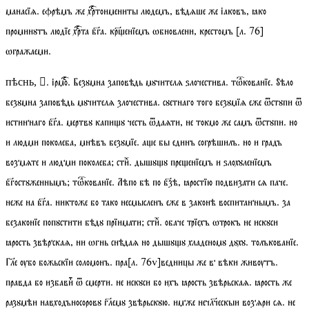
манасїѧ. ефрѣмъ же хртоимениты людемъ, вѣдѧше же іаковъ, ꙗко
проминꙋтъ людїе хрта бга. кренїемъ ѡбновлени, крестомъ
[
л.
76]
ѡгражаеми.
.
ірмо
. Безꙋмна заповѣдь мꙋчителѧ ѕлочестива.
тѡкованїе
. Ѕѣло
пѣснь, 
безꙋмна заповѣдь мꙋчителѧ злочестива. сꙋетнаго того безꙋмїѧ еже ѿстꙋпи ѿ
истиннаго бга. мертвꙋ капиꙋ честь ѿдаѧти, не токмо же самъ ѿстꙋпи. но
и людми поколеба, мнѣвъ безꙋмїе. ае бы единъ согрѣшилъ. но и градъ
возмѧте и людми поколеба;
стиⷯ
. дышꙋꙋ преенїемъ и ѕлохꙋленїемъ
бгостꙋженнымъ;
тѡкованїе
. Лѣпо бѣ по бзѣ, ꙗростїю подвизати сѧ паче.
неже на бга. никтоже бо тако несмысленъ еже в законѣ воспитаннымъ. за
безаконїе попꙋстити бѣдꙋ прїимати;
стиⷯ
. обаче трїехъ ѡтрокъ не искꙋси
ꙗрость звѣрскаѧ, ни ѡгнь снѣдаѧ но дышꙋꙋ хладеномꙋ дꙋхꙋ.
толъкованїе
.
Ге ѹбо божьскїи соломонъ. пра
[
л.
76
v
]
ведницы же в вѣки живѹтъ.
правда бо избавиⷮ ѿ смерти. не искꙋси бо ихъ ꙗрость звѣрьскаѧ. ꙗрость же
разꙋмѣи навходъносоровꙋ глемꙋ звѣрьскꙋю. имже нечлческыи возѧри сѧ. не