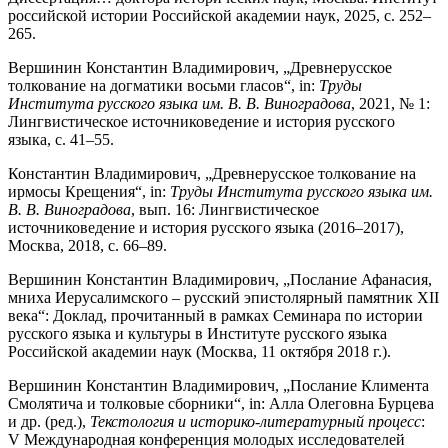
российской истории Российской академии наук, 2025, с. 252–
265.
Вершинин Константин Владимирович, „Древнерусское
толкование на догматики восьми гласов“, in:
Труды
Института русского языка им. В. В. Виноградова
, 2021, № 1:
Лингвистическое источниковедение и история русского
языка, с. 41–55.
Константин Владимирович, „Древнерусское толкование на
ирмосы Крещения“, in:
Труды Института русского языка им.
В. В. Виноградова
, вып. 16: Лингвистическое
источниковедение и история русского языка
(2016–2017),
Москва, 2018, с. 66–89.
Вершинин Константин Владимирович, „Послание Афанасия,
мниха Иерусалимского – русский эпистолярный памятник XII
века“: Доклад, прочитанный в рамках Семинара по истории
русского языка и культуры в Институте русского языка
Российской академии наук (Москва, 11 октября 2018 г.).
Вершинин Константин Владимирович, „Послание Климента
Смолятича и толковые сборники“, in: Алла Олеговна Бурцева
и др. (ред.),
Текстология и историко-литературный процесс
:
V Международная конференция молодых исследователей