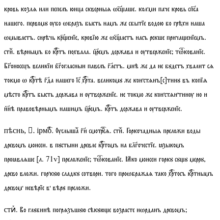
кровь козлѧ или пепелъ юнца скверныѧ ѡсаше. колми паче кровь спса
нашего. первомꙋ ѹбо ѡбразъ бысть намъ же сбытїе водою бо грѣхи наша
ѡмываетъ. сирѣчь кренїе, кровїю же ѡсаетъ насъ рекше причаенїемъ.
сти
. вѣрнымъ бо кртъ похвала. цремъ держава и ѹтверженїе;
тѡкованїе
.
Боносецъ великїи бгогласныи павелъ глетъ. мнѣ же да не бꙋдетъ хвалит сѧ
токмо ѡ кртѣ гда нашего іс҃ хрта. великомꙋ же констѧнъ[с]тинꙋ въ копїѧ
мѣсто кртъ бысть держава и ѹтверженїе. не токмо же констѧнтинѹ но и
ннѣ правовѣрнымъ нашимъ цремъ. кртъ держава и ѹтверженїе.
. Ѹслышаⷯ ги смотреѧ.
стиⷯ
. Горкочадныѧ преложи воды
пѣснь, . ірмо
древомъ моисеи. в пꙋстыни древле кртомъ на блгочестїе. ꙗзыкомъ
проꙗвлѧше
[
л.
71
v
]
преложенїе;
тѡкованїе
. Ꙗко моисеи горкꙋ сꙋꙋ меррꙋ,
древо вложи. горкꙋю сладкꙋ сотвори. того проѡбражаѧ тако хртосъ кртнымъ
древом невѣрїе в вѣрꙋ преложи.
. Во глꙋбинѣ погрѧзъшꙋю сѣкꙋюе возрасте иѡрданъ древомъ;
стиⷯ