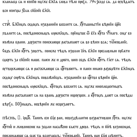
кланѧем сѧ и копїю имже бжїѧ слова тѣло про
[
л.
79
v
]
боде сѧ. да ѹвѣдѧтъ
вси концы зеⷨлѧ спсенїе бжїе.
. Бж҃їимъ сꙋдомъ избраннїи веселите сѧ. хртьꙗньстїи вѣрнїи црїе
стиⷯⷯ
хвалите сѧ, побѣдоноснымъ ѡрꙋжїемъ. прїимше ѿ бга крта чтнаго. сим бо
колѣна брани. дерзости поискаюе рассыпают сѧ во вѣки всѧ;
тѡкованїе
.
Сꙋдъ бжїи кртъ зоветъ. понеже тѣмъ изволи снъ бжїи преславныи прїѧти
смерть за спсенїе наше. паки же и дрꙋго, ꙗко сꙋдъ бжїи кртъ глет сѧ. тѣмъ
ѹтвержаюе сѧ и рассꙋжаюе сѧ цртвꙋютъ. и паки инако разꙋмѣти бжїимъ
сꙋдом сирѣчь бжїимъ повелѣнїемъ. избраннїи во цртво вѣрнїи цри.
побѣдоноснымъ ѡрꙋжїемъ. кртомъ веселите сѧ. имже иноплеменныхъ
колѣна рассыпают сѧ на брань дерзости иѹеи. а кртомъ дают сѧ побѣды
вѣр
[
л.
80]
нымъ, невѣрнїи же исезаютъ.
.
ірмо
. Таинъ еси бце раи, невоздѣланно возрастивши хрта. имже
пѣснь, 
кртноⷷ и живоносное на земли насажⷣено бысте древо. тѣмъ и ннѣ возносимꙋ,
поклонѧюе сѧ емꙋ тѧ величаемъ;
тѡкованїе
. Таинъ раи бцꙋ мѣнитъ.