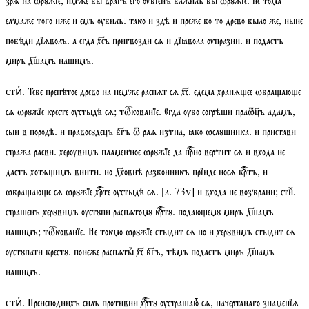
зрѧ на ѡрꙋжїе, имже бы врагъ его ѹбїенъ блжилъ бы ѡрꙋжїе. не тома
елмаже того иже и емъ ѹбилъ. тако и здѣ и преже бо то древо было же, ныне
побѣди дїѧволъ. а егда хсъ пригвозди сѧ и дїꙗвола ѹпразни. и подастъ
миръ дшамъ нашимъ.
. Тебе препѣтое древо на немже распѧт сѧ хс. едема хранѧее ѡбрааюе
стиⷯ
сѧ ѡрꙋжїе кресте ѹстыдѣ сѧ;
тѡкованїе
. Егда ѹбо согрѣши праѿъ адамъ,
сыи в породѣ. и правосꙋдецъ бгъ ѿ раѧ изгна, ꙗко ѡслꙋшника. и пристави
стража раеви. херѹвимъ пламенное ѡрꙋжїе да прно вертит сѧ и входа не
дастъ хотѧимъ внити. но дховнѣ разбоиникъ прїиде носѧ кртъ, и
ѡбрааюе сѧ ѡрꙋжїе хрте ѹстыдѣ сѧ.
[
л.
73
v
]
и входа не возбрани;
стиⷯ
.
страшенъ херꙋвимъ ѹстꙋпи распѧтомꙋ кртꙋ. подаюемꙋ миръ дшамъ
нашимъ;
тѡкованїе
. Не токмо ѡрꙋжїе стыдит сѧ но и херꙋвимъ стыдит сѧ
ѹстꙋпати крестꙋ. понеже распѧты хс бгъ, тѣмъ подаетъ миръ дшамъ
нашимъ.
. Преисподнихъ силъ противни хртꙋ ѹстрашаюⷮ сѧ, начертанаго знаменїѧ
стиⷯ