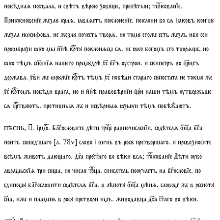
побѣднаѧ похвала, и свѣтъ вѣрою зовꙋе, препѣтыи;
тѡкованїе
.
Прикосновенїе жезлꙋ краѧ. ꙗвлѧетъ поклоненїе. поклони бо сѧ іꙗковъ концꙋ
жезла иѡсифова. не жезлꙋ почесть творѧ. но томꙋ егоже есть жезлъ ибо сеи
проѡбрази ꙗко мы ннѣ кртꙋ поклонѧем сѧ. не ꙗко богомъ его творѧе, но
ꙗко тѣмъ спсенїѧ нашего премꙋдрѣ хс бгъ ѹстрои. и скипетръ во црихъ
держава. хви же ѡрꙋжїе кртъ тѣмъ хс побѣди стараго сꙋпостата не токмо же
хс кртомъ побѣди врага, но и ннѣ правовѣрнїи цри наши тѣмъ ѹтвержьше
сѧ цртвꙋютъ. противныѧ же и невѣрныѧ ꙗзыки тѣмъ побѣжⷣаютъ.
.
ірмо
. Блгословите дѣти трце равночисленїи, содѣтелѧ ѿа бга
пѣснь, 
поите. сошедшаго
[
л.
78
v
]
слово і ѡгнь въ росꙋ претворшаго. и превозносите
всѣмъ животъ даюаго. дха престаго во вѣки всѧ;
токованїе
Дѣти ѹбо
аврамьскїѧ три сꙋа, по числꙋ трца. списатель поѹчаетъ на бгословїе. по
единомꙋ блгословити содѣтелѧ бга. в лѣпотꙋ ѿа мѣнѧ, словом же в реснотꙋ
сна, иже и пламень в росꙋ претвори имъ. живодавца дха стаго во вѣки.