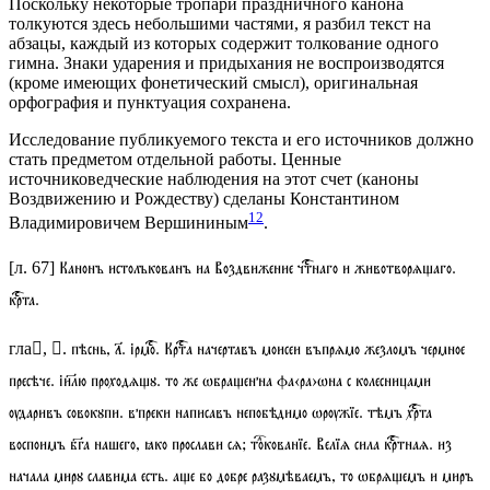
Поскольку некоторые тропари праздничного канона
толкуются здесь небольшими частями, я разбил текст на
абзацы, каждый из которых содержит толкование одного
гимна. Знаки ударения и придыхания не воспроизводятся
(кроме имеющих фонетический смысл), оригинальная
орфография и пунктуация сохранена.
Исследование публикуемого текста и его источников должно
стать предметом отдельной работы. Ценные
источниковедческие наблюдения на этот счет (каноны
Воздвижению и Рождеству) сделаны Константином
12
Владимировичем Вершининым
.
Канонъ истолъкованъ иа Воздвижение
чтнаго и животворѧаго.
[
л
. 67]
крта.
пѣснь, 
.
ірмо
. Крта начертавъ моисеи въпрѧмо жезломъ чермное
гла, 
.
пресѣче. іилю проходѧꙋ. то же ѡбраенна фа‹ра›ѡна с колесницами
ѹдаривъ совокꙋпи. впреки написавъ непобѣдимо ѡрѹжїе. тѣмъ хрта
воспоимъ бга нашего, ꙗко прослави сѧ;
токованїе
. Велїѧ сила кртнаѧ. из
начала мирꙋ славима есть. ае бо добре разꙋмѣваемъ, то ѡбрѧемъ и миръ