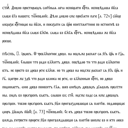
. Дивно простираемъ слнч҃ныѧ лꙋча испꙋати крта. исповѣдаша нбса
стиⷯⷯ
славꙋ бга нашего;
тѡкованїе
. Дѣло дивно еже просїѧти паче
[
л.
72
v
]
слнце
ѡбразꙋ кртномꙋ на нбси, и показати сѧ црю констѧнтинꙋ по истиннѣ бо
исповѣдаша нбса славꙋ бжїю. слава бо бжїѧ кртъ. исповѣдаша же нбса
рекше.
.
ірмосъ
. Ѡ треблженное древо. на немъже распѧт сѧ хсъ црь и гдь.
пѣснь, 
тѡкованїе
. Слыши что ради блжитъ древо. повѣдаю ти что ради блженно
есть. не просто бо древо рече блжю. но то древо на немже распѧт сѧ хсъ црь и
гь. смотри же здѣ что ради велика не рече, ѡ блженныи крте, но древо
поминаетъ. ѡно древо поноситъ глѧ. ꙗко ѡнѣмъ древомъ дїѧволъ прелсти
ны. симъ бо преленъ бысть. слыши бо;
стиⷯ
. имже паде сѧ иже древомъ
прелеи. тобою преленъ бысть хви пригвоздившемꙋ сѧ плотїю. подаюемꙋ
миръ дшамъ ншиⷨ;
[
л.
73]
тѡкованїе
. Се къ древꙋ тобою преленъ бысть.
виждь хитрости прирече хви пригвождьшемꙋ сѧ плотїю ꙗкоже бо и кто любо