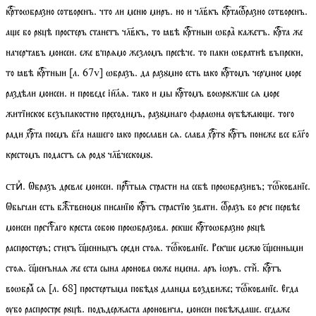
кртоѡбразно сотворенъ. что ли меню миръ. но и члвкъ кртаѡразно сотворенъ.
ае бо рꙋцѣ простеръ станетъ члвкъ, то ꙗвѣ кртныи ѡбра кажетъ. крта же
начертавъ моисеи. еже впрѧмо жезломъ пресѣче. то паки ѡбратнѣ въпреки,
то ꙗвѣ кртныи
[
л
. 67
v
]
ѡбразъ. да разꙋмно есть ꙗко кртомъ чермное море
раздѣли моисеи. и проведе іилѧ. тако и мы кртомъ воѡрꙋжше сѧ море
житїиское безъпакостно преходимъ, разꙋмнаго фараѡна ѹбѣжаюе. того
ради хрта поемъ бга нашего ꙗко прослави сѧ. слава хртꙋ кртъ понеже все блго
крестомъ подастъ сѧ родꙋ члвческомꙋ.
. Ѡбразъ древле моисеи. прчтыѧ страсти на себѣ проѡбразивъ;
тѡкованїе
.
стиⷯ
Ѡбычаи есть бжтвеномꙋ писанїю кртъ страстїю звати. ѡразъ бо рече первѣе
моисеи пречтаго креста собою проѡбразова. рекше кртоѡбразно рꙋцѣ
распростеръ;
стихъ
сенныхъ среди стоѧ.
тѡкованїе
. Рекше межю сенными
стоѧ. сенънаѧ же еста сына аронова еюже имена. аръ іѡръ.
сти
ⷯ. кртъ
воѡбраⷤ сѧ
[
л
. 68]
простертыма побѣдꙋ дланма воздвиже;
тѡкованїе
. Егда
ѹбо распростре рꙋцѣ. подъдержаста ароновича, моисеи побѣждаше. егдаже