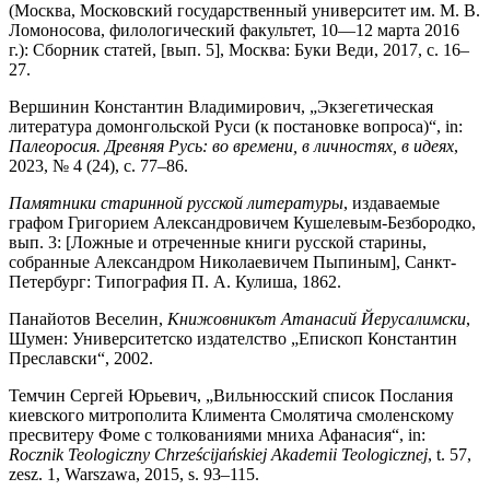
(Москва, Московский государственный университет им. М. В.
Ломоносова, филологический факультет, 10—12 марта 2016
г.): Сборник статей, [вып. 5], Москва: Буки Веди, 2017, с. 16–
27.
Вершинин Константин Владимирович, „Экзегетическая
литература домонгольской Руси (к постановке вопроса)“,
in:
Палеоросия. Древняя Русь: во времени, в личностях, в идеях
,
2023, № 4 (24), с. 77–86.
Памятники старинной русской литературы
, издаваемые
графом Григорием Александровичем Кушелевым-Безбородко,
вып. 3: [Ложные и отреченные книги русской старины,
собранные Александром Николаевичем Пыпиным], Санкт-
Петербург: Типография П. А. Кулиша, 1862.
Панайотов Веселин,
Книжовникът Атанасий Йерусалимски
,
Шумен: Университетско издателство „Епископ Константин
Преславски“, 2002.
Темчин Сергей Юрьевич,
„Вильнюсский список Послания
киевского митрополита Климента Смолятича смоленскому
пресвитеру Фоме с толкованиями мниха Афанасия“, in:
Rocznik Teologiczny Chrześcijańskiej Akademii Teologicznej
, t. 57,
zesz. 1, Warszawa, 2015, s. 93–115.