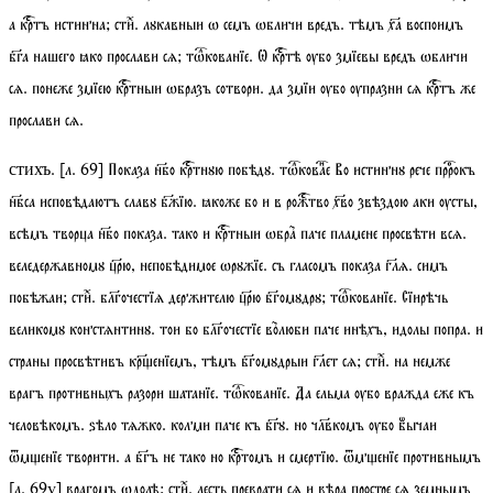
а кртъ истинна;
стиⷯ
. лꙋкавныи ѡ семъ ѡбличи вредъ. тѣмъ ха воспоимъ
бга нашего ꙗко прослави сѧ;
тѡкованїе
. Ѡ кртѣ ѹбо змїевы вредъ ѡбличи
сѧ. понеже змїею кртныи ѡбразъ сотвори. да змїи ѹбо ѹпразни сѧ кртъ же
прослави сѧ.
.
[
л.
69]
Показа нбо кртнꙋю побѣдꙋ.
тѡковае
Во истиннꙋ рече пррокъ
стихъ
нбса исповѣдаютъ славꙋ бжїю. ꙗкоже бо и в рожтво хво звѣздою аки ѹсты,
всѣмъ творца нбо показа. тако и кртныи ѡбра паче пламене просвѣти всѧ.
веледержавномꙋ црю, непобѣдимое ѡрꙋжїе. съ гласомъ показа глѧ. симъ
побѣжаи;
стиⷯ
. блгочестїѧ держителю црю бгомꙋдрꙋ;
тѡкованїе
. Сїирѣчь
великомꙋ констѧнтинꙋ. тои бо блгочестїе волюби паче инѣхъ, идолы попра. и
страны просвѣтивъ кренїемъ, тѣмъ бгомꙋдрыи глет сѧ;
стиⷯ
. на немже
врагъ противныхъ разори шатанїе.
тѡкованїе
. Да ельма ѹбо вражда еже къ
человѣкомъ. ѕѣло тѧжко. колми паче къ бгꙋ. но члвкомъ ѹбо бꙻычаи
ѿменїе творити. а бгъ не тако но кртомъ и смертїю. ѿменїе противнымъ
[
л.
69
v
]
врагомъ ѡдолѣ;
стиⷯ
. лесть преврати сѧ и вѣра простре сѧ земнымъ