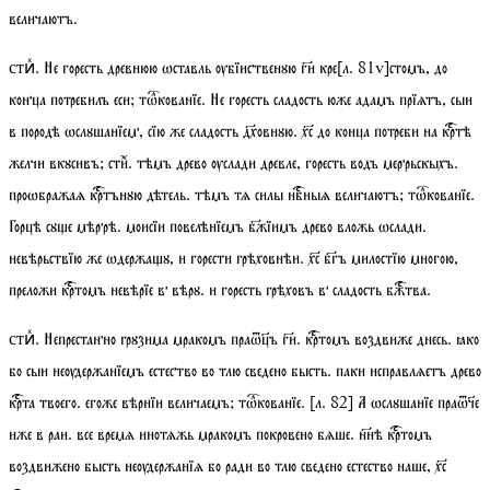
величаютъ.
. Не горесть древнюю ѡставль ѹбїиственꙋю ги кре
[
л.
81
v
]
стомъ, до
стиⷯ
конца потребилъ еси;
тѡкованїе
. Не горесть сладость юже адамъ прїѧтъ, сыи
в породѣ ѡслꙋшанїем, сїю же сладость дховнꙋю. хс до конца потреби на кртѣ
желчи вкꙋсивъ;
стиⷯ
. тѣмъ древо ѹслади древле, горесть водъ меррьскыхъ.
проѡбражаѧ кртънꙋю дѣтель. тѣмъ тѧ силы нбныѧ величаютъ;
тѡкованїе
.
Горцѣ сꙋе мѣррѣ. моисїи повелѣнїемъ бжїимъ древо вложь ѡслади.
невѣрьствїю же ѡдержаꙋ, и горести грѣховнѣи. хс бгъ милостїю многою,
преложи кртомъ невѣрїе в вѣрꙋ. и горесть грѣховъ в сладость бжтва.
. Непрестанно грꙋзима мракомъ праѿъ ги. кртомъ воздвиже днесь. ꙗко
стиⷯ
бо сыи неѹдержанїемъ естество во тлю сведено бысть. паки исправлѧетъ древо
крта твоего. егоже вѣрнїи величаемъ;
тѡкованїе
.
[
л.
82]
А ѡслꙋшанїе праѿе
иже в раи. все времѧ инотѧжь мракомъ покровено бѧше. ннѣ кртомъ
воздвижено бысть неѹдержанїѧ бо ради во тлю сведено естество наше, хс