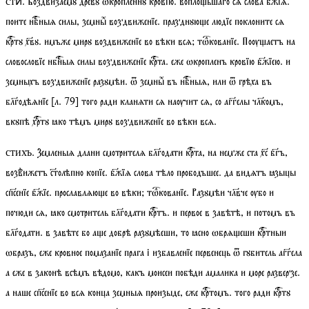
. Воздвизаемꙋ древꙋ ѡкропленнꙋ кровїю. воплоьшаго сѧ слова бжїѧ.
стиⷯ
поите нбныѧ силы, земныⷯ воздвиженїе. празднꙋюе людїе поклоните сѧ
кртꙋ хвꙋ. имъже мирꙋ воздвиженїе во вѣки всѧ;
тѡкованїе
. Поѹаетъ на
словословїе нбныѧ силы воздвиженїе крта. еже ѡкропленъ кровїю бжїею. и
земныхъ воздвиженїе разꙋмѣи. ѿ земныⷯ въ нбныѧ, или ѿ грѣха въ
блгодѣѧнїе
[
л.
79]
того ради кланѧти сѧ наѹчит сѧ, со аггелы члкомъ,
вкꙋпѣ хртꙋ ꙗко тѣмъ мирꙋ воздвиженїе во вѣки всѧ.
. Земленыѧ длани смотрителѧ блгодати крта, на немже ста хс бгъ,
стихъ
возвⷣижетъ столѣпно копїе. бжїѧ слова тѣло прободъшее. да видѧтъ ꙗзыцы
спсенїе бжїе. прославлѧюе во вѣки;
тѡкованїе
. Разꙋмѣи члвче ѹбо и
почюди сѧ, ꙗко смотритель блгодати кртъ. и первое в завѣтѣ, и потомъ въ
блгодати. в завѣте бо ае добрѣ разꙋмѣеши, то ꙗсно ѡбрѧеши кртныи
ѡбразъ, еже кровное помазанїе прага і избавленїе первенець ѿ гꙋбитель аггела
а еже в законѣ всѣмъ вѣдомо, какъ моисеи побѣди амалика и море разверзе.
а наше спсенїе во всѧ конца земныѧ произыде, еже кртомъ. того ради кртꙋ