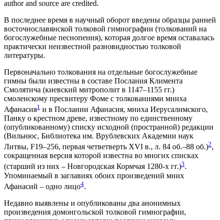
author and source are credited.
В последнее время в научный оборот введены образцы ранней
восточнославянской толковой гимнографии (толкований на
богослужебные песнопения), которая долгое время оставалась
практически неизвестной разновидностью толковой
литературы.
Первоначально толкования на отдельные богослужебные
гимны были известны в составе Послания Климента
Смолятича (киевский митрополит в 1147–1155 гг.)
смоленскому пресвитеру Фоме с толкованиями мниха
1
Афанасия
и в Послани
и Афанасия, мниха Иерусалимского,
Панку о крестном древе, известному по единственному
(опубликованному) списку исходной (пространной) редакции
(Вильнюс, Библиотека им. Врублевских Академии наук
2
Литвы, F19–256, первая четветверть XVI в., л. 84 об.–88 об.)
,
сокращенная версия которой известна во многих списках
3
(старший из них – Новгородская Кормчая 1280-х гг.)
.
Упоминаемый в заглавиях обоих произведений мних
4
Афанасий – одно лицо
.
Недавно выявлены и опубликованы два анонимных
произведения домонгольской толковой гимнографии,