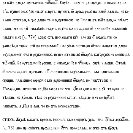
во блго времѧ причастно.
тѡкова
. Сирѣчь небрегъ заповѣди. и ѡслꙋшав сѧ
бга. изнесе родꙋ земномѹ смерть. прїимъ ѿ древа родꙋ началниⷦ адамъ. не бо
бѧше естествомъ зло древо то и смертоносно. но иⷨже не въ блго времѧ прїѧто
бѧше, рекше чре повелѣнїе творче. имже бѧше адамꙋ ѿ вкꙋшенїѧ искꙋшенїе
прїѧти ꙗко
[
л.
77
v
]
добро есть послꙋшати бга. ѕло же е ⷤ ⷷѡслꙋшати сѧ
заповѣди твоѧ;
стиⷯ
во ѹтверженїи же ѕѣло честномꙋ ѿтоле животное древо
возбранѧет еже и разбоиникꙋ. нечювьственомꙋ ѿверзе. блгоразꙋмно вопїюꙋ;
тѡкова
. Во ѹтверженїе рекше, в соблюденїе и чтномꙋ. сирѣчь раеви. ѿтолѣ
ѿнележе адамъ изгнанъ бы живоносное возбранѧетъ. еже приставлено
стреи. пламенное ѡрѹжїе еже разбоиникꙋ ѿверзе. но чювствено и
бгоразꙋмно. истинно бо хво слово еже рече, дне со мною еси в ра. то ѹже не
тѣлесне. но дховне. тѣло бо разбоиниче всѣмъ вѣдомо ꙗко во іерлмѣ
пребысть. а дша в раи. то бо есть нечювьствено.
. Жезлѣ касаеть краеви, іѡсифъ бываюихъ зрѧ. іиль цртва держана.
стихъ
[
л.
78]
ꙗко приспѣетъ преславныи кртъ проѧвлѧꙗ. се ѹбо есть цремъ