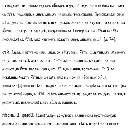
на воздꙋсѣ. по немꙋже ходѧтъ нбныхъ и земныⷯ. родъ же и колѣна кланѧют
сѧ хртꙋ, подаюемꙋ миръ дшамъ нашимъ;
толъкованїе
. Преисподнѧꙗ силы
бѣсы зоветъ. ѿлꙋчено бо имъ подъ землею жити и на воздꙋсѣ. егда видѣша
кртныи ѡбразъ на воздꙋсѣ, ѹстрашиша сѧ і исчезоша. но аггели со члвки
покланѧхꙋ сѧ хртꙋ, ꙗко крестомъ подастъ миръ дшамъ нашиⷨ.
[
л.
74].
. Зарѧми нетлѣюими, ꙗвль сѧ бжтвеныи кртъ. ѡмрачнымъ ꙗзыкомъ
стиⷯ
грѣхъми. во тмѣ лсти сꙋимъ бжїи свѣтъ ѡблиста. вводитъ на немъ
распѧтомꙋ хртꙋ. подаюемꙋ миръ дшамъ нашимъ;
толъкованїе
. Зарѧ
нетлѣнны зоветъ кртныи ѡбразъ иже ꙗви сѧ на нбси паче слнца,
конъстѧн[с]тинꙋ побѣдꙋ показꙋѧ. ѡдеръжимымъ же грѣхъми и во тмѣ [
на
полях:
лсти] сꙋимъ. бжїи свѣтъ ѡблиставъ приводит сѧ къ хртꙋ. на томъ
распѧтомꙋ, подаюемꙋ миръ дшамъ нашимъ.
. Воднꙋ звѣри во ѹтробѣ длани іѡна крестаѡбразно
пѣснь, . ірмо
распростеръ. спсенꙋю страсть проѡбражаше ꙗсне. тѣмъ и тридневно исшедъ,