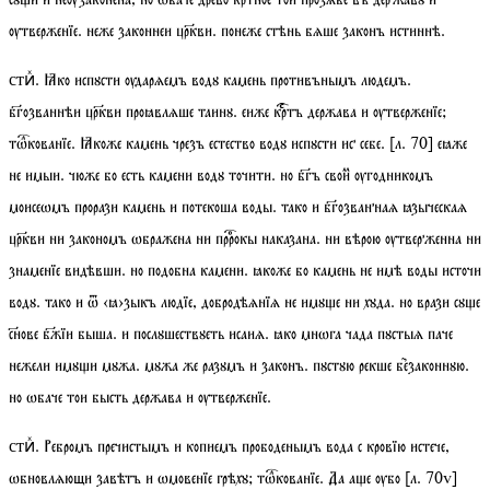
ѹтверженїе. неже законнеи цркви. понеже стѣнь бѧше законъ истиннѣ.
. Ꙗко испꙋсти ѹдарѧемъ водꙋ камень противънымъ людемъ.
стиⷯ
бгозваннѣи цркви проꙗвлѧше таинꙋ. еиже кртъ держава и ѹтверженїе;
тѡкованїе
. Ꙗкоже камень чрезъ естество водꙋ испꙋсти ис себе.
[
л.
70]
еꙗже
не имыи. чюже бо есть камени водꙋ точити. но бгъ своиⷨ ѹгодникомъ
моисеѡмъ прорази камень и потекоша воды. тако и бгозваннаѧ ꙗзыческаѧ
цркви ни закономъ ѡбражена ни пррокы наказана. ни вѣрою ѹтверженна ни
знаменїе видѣвши. но подобна камени. ꙗкоже бо камень не имѣ воды источи
водꙋ. тако и ѿ ‹ꙗ›зыкъ людїе, добродѣѧнїѧ не имꙋе ни хꙋда. но врази сꙋе
снове бжїи быша. и послꙋшествꙋеть исаиѧ. ꙗко мнѡга чада пꙋстыѧ паче
нежели имꙋи мꙋжа. мꙋжа же разꙋмъ и законъ. пꙋстꙋю рекше безаконнꙋю.
но ѡбаче тои бысть держава и ѹтверженїе.
. Ребромъ пречистымъ и копиемъ прободенымъ вода с кровїю истече,
стиⷯ
ѡбновлѧющи завѣтъ и ѡмовенїе грѣхꙋ;
тѡкованїе
. Да ае ѹбо
[
л.
70
v
]