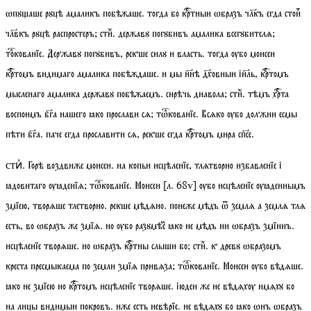
ѡпꙋаше рꙋцѣ амаликъ побѣжаше. тогда бо кртныи ѡбразъ члкъ егда стоиⷮ
члвкъ рꙋцѣ распростеръ;
сти
ⷯ. державꙋ погꙋбивъ амалика всегꙋбителѧ;
токованїе
. Державꙋ погꙋбивъ, рекше силꙋ и власть. тогда ѹбо моисеи
кртомъ видимаго амалика побѣждаше. и мы ннѣ дховныи іиль, кртомъ
мысленаго амалика державꙋ побѣжаемъ. сирѣчь диавола;
стиⷯ
. тѣмъ хрта
воспоимъ бга нашего ꙗко прослави сѧ;
тѡкованїе
. Всѧко ѹбо должни есмы
пѣти бга. паче егда прославити сѧ, рекше егда кртомъ мира спсе.
. Горѣ воздвиже моисеи. на копьи исцѣленїе, тлѧтворно избавленїе і
стиⷯ
ꙗдовитаго ѹꙗденїѧ;
тѡкованїе
. Моисеи
[
л.
68
v
]
ѹбо исцѣленїе ѹꙗденнымъ
змїею, творѧше тлетворно. рекше мѣдѧно. понеже мѣдъ ѿ землѧ а землѧ тлѧ
есть, во ѡбразъ же змїѧ. но ѹбо разꙋмѣеⷨ ꙗко не мѣдъ ни ѡбразъ змїинъ.
исцѣленїе творѧше. но ѡбразъ кртны слыши бо;
стиⷯ
. к древꙋ ѡбразомъ
креста пресмыкаема по земли змїѧ привѧза;
тѡкованїе
. Моисеи ѹбо вѣдѧше.
ꙗко не змїею но кртомъ исцѣленїе творѧше. іюдеи же не вѣдѧхѹ имѧхꙋ бо
на лицы видимыи покровъ. иже есть невѣрїе. не вѣдѧхꙋ бо ꙗко ѡнъ ѡбразъ