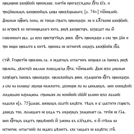
премирное воскрсенїе прописаше. плотїю пригвозждена хрта бга. и
тридневнымъ воскресенїемъ мира просвѣьшаго;
[
л.
74
v
]
тѡкованїе
.
Дивныи пррокъ іѡна, не токмо страсть проѡбрази. но и бжтвеное воскрсенїе.
во ѹтробѣ бо пꙋчинороднаго кита, рꙋцѣ распростеръ. возведет ны ѿ
глꙋбиннаго рва. да ѹбо простертїемъ рꙋкꙋ. кртъ проѡбрази а еже три дни и
три нои пребыти в китѣ. прописа по истиннѣ ѡбразъ воскрсенїю хвꙋ.
. Старостїю преклонь сѧ. и недꙋгомъ ѡтѧгченъ исправи сѧ іꙗковъ рꙋцѣ
стиⷯ
преложь, дѣиствїе ꙗвлѧꙗ живодавца хрта;
тѡкованїе
. Двое ѹбо дивныи
патрїархъ іꙗковъ проѡбрази. преложенїемъ рꙋкꙋ. изѧенно кртъ проѡбрази.
а еже на болшем левицꙋ положити, десницею же на меньшемъ. ꙗко ѡскꙋдѣнїе
жидовьско назнамена. страньско же испонⷧенїе спсенⷷї велико ѹбо желанїе
надежи и
[
л.
75]
мѧше, ꙗковомъ сбытїе видѣти. тѣмъ и в маститꙋ старость
дошедъ тои, желаемаго не видѧ тъ ѡбразомъ знаменает сѧ. точїю не глѧ.
ꙗко кртомъ бꙋдетъ премѣненїе ѿ закона въ блгодать. и ѿ стѣнѧ во
истиннꙋ. ѡтѧгченїе же недꙋга мѣнитъ. еже чаемаго не видѣти;
стиⷯ
.