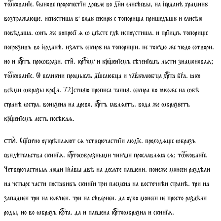
тѡкованїе
. Сынове пророчестїи древле во дни елисѣевы, на іерданѣ храминꙋ
возгражаюе. испꙋстиша в водꙋ секирꙋ с топориа пришедъшꙋ и елисѣю
повѣдаша. ѡнъ же вопросї ѧ ѡ мѣсте гдѣ испѹстиша. и прїимъ топорие
погрꙋзивъ во іерданѣ. изѧтъ секирꙋ на топории. не токмо же чюдо сотвори.
но и кртъ проѡбрази.
стиⷯ
. кртом и кренїемъ сѣченїемъ льсти знамоноваѧ;
тѡкованїе
. Ѡ великии промыслъ дшелюбца и члвколюбца хрта бга. ꙗко
всѣми ѡбразы кре
[
л.
72]
стнꙋю прописа таинꙋ. секира бо ꙗкоже на ѡбѣ
странѣ ѡстра. воньзена на древо, кртъ ꙗвлѧетъ. вода же ѡбразꙋетъ
кренїемъ лесть посѣкаѧ.
. С҃енно ѹкрѣплѧют сѧ четверочастнїи людїе. проходѧе ѡбразъ
стиⷯ
свидѣтельства скинїѧ. кртоѡбразными чинми прославлѧꙗ сѧ;
тѡкованїе
.
Четверочастныѧ люди іилвы двѣ на десѧте племени. понеже моисеи раздѣли
на четыре части поставивъ скинїи три племена на восточнѣи странѣ. три на
западнеи три на южнеи. три на сѣвернеи. да ѹбо моисеи не просто раздѣли
роды, но во ѡбразъ крта. да и племена кртоѡбразна и скинїѧ.