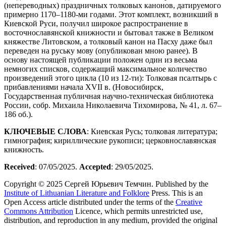
(непереводных) праздничных толковых канонов, датируемого
примерно 1170–1180-ми годами. Этот комплект, возникший в
Киевской Руси, получил широкое распространение в
восточнославянской книжности и бытовал также в Великом
княжестве Литовском, а толковый канон на Пасху даже был
переведен на руську мову (опубликован мною ранее). В
основу настоящей публикации положен один из весьма
немногих списков, содержащий максимальное количество
произведений этого цикла (10 из 12-ти): Толковая псалтырь с
прибавлениями начала XVII в. (Новосибирск,
Государственная публичная научно-техническая библиотека
России, собр. Михаилa Николаевичa Тихомирова, № 41, л. 67–
186 об.).
КЛЮЧЕВЫЕ
СЛОВА
: Киевская Русь; толковая литература;
гимнография; кириллические рукописи; церковнославянская
книжность.
Received
: 07/05/2025.
Accepted
: 29/05/2025.
Copyright © 2025 Сергей Юрьевич Темчин. Published by the
Institute of Lithuanian Literature and Folklore
Press
. This is an
Open Access article distributed under the terms of the
Creative
Commons Attribution
Licence, which permits unrestricted use,
distribution, and reproduction in any medium, provided the original