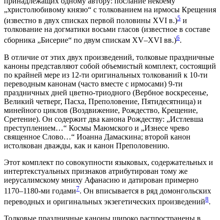
принадлежащих одному автору: послание некоему
„христолюбивому князю“ с толкованием на ирмосы Крещения
5
(известно в двух списках первой половины XVI в.)
и
толкование на догматики восьми гласов (известное в составе
6
сборника „Бисерие“ по двум спискам XV–XVI вв.)
.
В отличие от этих двух произведений, толковые праздничные
каноны представляют собой объемистый комплект, состоящий
по крайней мере из 12-ти оригинальных толкований к 10-ти
переводным канонам (часто вместе с ирмосами) 9-ти
праздничных дней цветно-триодного (Вербное воскресенье,
Великий четверг, Пасха, Преполовение, Пятидесятница) и
минейного циклов (Воздвижение, Рождество, Крещение,
Сретение). Он содержит два канона Рождеству: „Истлевша
преступлением…“ Космы Маюмского и „Изнесе чрево
священное Слово…“ Иоанна Дамаскина; второй канон
истолкован дважды, как и канон Преполовению.
Этот комплект по совокупности языковых, содержательных и
интертекстуальных признаков атрибутирован тому же
иерусалимскому мниху Афанасию и датирован примерно
7
1170–1180-ми годами
. Он вписывается в ряд домонгольских
8
переводных и оригинальных экзегетических произведений
.
Толковые праздничные каноны широко распространены в