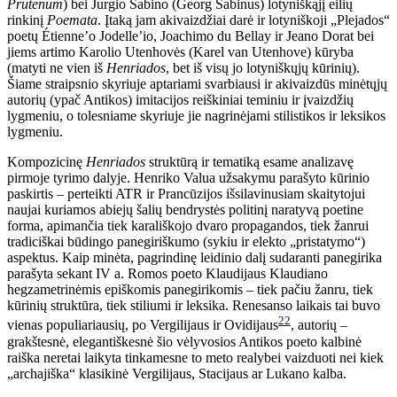
Prutenum
) bei Jurgio Sabino (Georg Sabinus) lotyniškąjį eilių
rinkinį
Poemata
. Įtaką jam akivaizdžiai darė ir lotyniškoji „Plejados“
poetų Étienne’o Jodelle’io, Joachimo du Bellay ir Jeano Dorat bei
jiems artimo Karolio Utenhovės (Karel van Utenhove) kūryba
(matyti ne vien iš
Henriados
, bet iš visų jo lotyniškųjų kūrinių).
Šiame straipsnio skyriuje aptariami svarbiausi ir akivaizdūs minėtųjų
autorių (ypač Antikos) imitacijos reiškiniai teminiu ir įvaizdžių
lygmeniu, o tolesniame skyriuje jie nagrinėjami stilistikos ir leksikos
lygmeniu.
Kompozicinę
Henriados
struktūrą ir tematiką esame analizavę
pirmoje tyrimo dalyje. Henriko Valua užsakymu parašyto kūrinio
paskirtis – perteikti ATR ir Prancūzijos išsilavinusiam skaitytojui
naujai kuriamos abiejų šalių bendrystės politinį naratyvą poetine
forma, apimančia tiek karališkojo dvaro propagandos, tiek žanrui
tradiciškai būdingo panegiriškumo (sykiu ir elekto „pristatymo“)
aspektus. Kaip minėta, pagrindinę leidinio dalį sudaranti panegirika
parašyta sekant IV a. Romos poeto Klaudijaus Klaudiano
hegzametrinėmis epiškomis panegirikomis – tiek pačiu žanru, tiek
kūrinių struktūra, tiek stiliumi ir leksika. Renesanso laikais tai buvo
22
vienas populiariausių, po Vergilijaus ir Ovidijaus
, autorių –
grakštesnė, elegantiškesnė šio vėlyvosios Antikos poeto kalbinė
raiška neretai laikyta tinkamesne to meto realybei vaizduoti nei kiek
„archajiška“ klasikinė Vergilijaus, Stacijaus ar Lukano kalba.