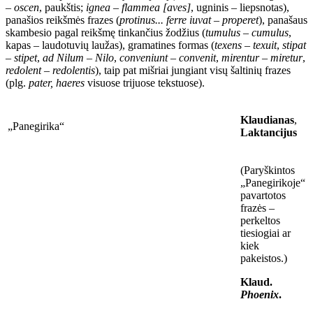
–
oscen
, paukštis;
ignea
–
flammea [aves]
, ugninis – liepsnotas),
panašios reikšmės frazes (
protinus... ferre iuvat
–
properet
), panašaus
skambesio pagal reikšmę tinkančius žodžius (
tumulus
–
cumulus
,
kapas – laudotuvių laužas), gramatines formas (
texens
–
texuit
,
stipat
–
stipet
,
ad Nilum
–
Nilo
,
conveniunt
–
convenit
,
mirentur
–
miretur
,
redolent
–
redolentis
), taip pat mišriai jungiant visų šaltinių frazes
(plg.
pater, haeres
visuose trijuose tekstuose).
Klaudianas
,
„Panegirika“
Laktancijus
(Paryškintos
„Panegirikoje“
pavartotos
frazės –
perkeltos
tiesiogiai ar
kiek
pakeistos.)
Klaud.
Phoenix
.