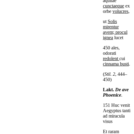
aquilae
cunctaeque
ex
orbe
volucres
,
ut
Solis
mirentur
avem; procul
ignea
lucet
450 ales,
odorati
redolent
cui
cinnama busti
.
(
Stil. 2
, 444–
450)
Lakt.
De ave
Phoenice
.
151 Huc venit
Aegyptus tanti
ad miracula
visus
Et raram