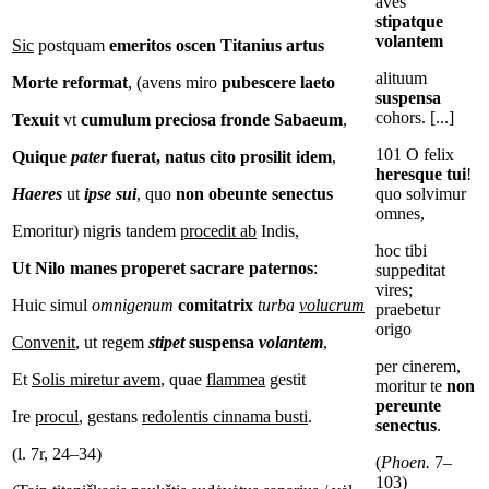
aves
stipatque
volantem
Sic
postquam
emeritos
oscen
Titanius
artus
alituum
Morte
reformat
, (avens miro
pubescere laeto
suspensa
cohors. [...]
Texuit
vt
cumulum preciosa fronde Sabaeum
,
101 O felix
Quique
pater
fuerat, natus cito prosilit idem
,
heresque tui
!
Haeres
ut
ipse
sui
, quo
non obeunte senectus
quo solvimur
omnes,
Emoritur) nigris tandem
procedit ab
Indis,
hoc tibi
Ut
Nilo manes properet sacrare paternos
:
suppeditat
vires;
Huic simul
omnigenum
comitatrix
turba
volucrum
praebetur
origo
Convenit
, ut regem
stipet
suspensa
volantem
,
per cinerem,
Et
Solis miretur avem
, quae
flammea
gestit
moritur te
non
pereunte
Ire
procul
, gestans
redolentis cinnama busti
.
senectus
.
(l. 7r, 24–34)
(
Phoen.
7–
103)