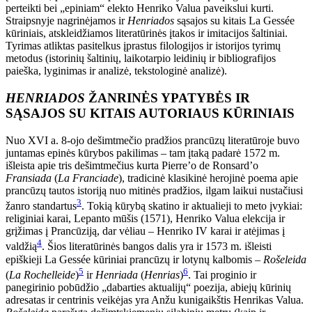
perteikti bei „epiniam“ elekto Henriko Valua paveikslui kurti.
Straipsnyje nagrinėjamos ir
Henriados
sąsajos su kitais La Gessée
kūriniais, atskleidžiamos literatūrinės įtakos ir imitacijos šaltiniai.
Tyrimas atliktas pasitelkus įprastus filologijos ir istorijos tyrimų
metodus (istorinių šaltinių, laikotarpio leidinių ir bibliografijos
paieška, lyginimas ir analizė, tekstologinė analizė).
HENRIADOS
ŽANRINĖS YPATYBĖS IR
SĄSAJOS SU KITAIS AUTORIAUS KŪRINIAIS
Nuo XVI a. 8-ojo dešimtmečio pradžios prancūzų literatūroje buvo
juntamas epinės kūrybos pakilimas – tam įtaką padarė 1572 m.
išleista apie tris dešimtmečius kurta Pierre’o de Ronsard’o
Fransiada
(
La Franciade
), tradicinė klasikinė herojinė poema apie
prancūzų tautos istoriją nuo mitinės pradžios, ilgam laikui nustačiusi
3
žanro standartus
. Tokią kūrybą skatino ir aktualieji to meto įvykiai:
religiniai karai, Lepanto mūšis (1571), Henriko Valua elekcija ir
grįžimas į Prancūziją, dar vėliau – Henriko IV karai ir atėjimas į
4
valdžią
. Šios literatūrinės bangos dalis yra ir 1573 m. išleisti
epiškieji La Gessée kūriniai prancūzų ir lotynų kalbomis –
Rošeleida
5
6
(
La Rochelleide
)
ir
Henriada
(
Henrias
)
. Tai proginio ir
panegirinio pobūdžio „dabarties aktualijų“ poezija, abiejų kūrinių
adresatas ir centrinis veikėjas yra Anžu kunigaikštis Henrikas Valua.