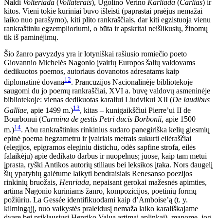
Naldi
Volteriada
(
Vollaterais
), Ugolino Verino
Karliada
(
Carlias
) ir
kitos. Vieni tokie kūriniai buvo išleisti (paprastai praėjus nemažai
laiko nuo parašymo), kiti plito rankraščiais, dar kiti egzistuoja vienu
rankraštiniu egzemplioriumi, o būta ir apskritai neišlikusių, žinomų
tik iš paminėjimų.
Šio žanro pavyzdys yra ir lotyniškai rašiusio romiečio poeto
Giovannio Michelės Nagonio įvairių Europos šalių valdovams
dedikuotos poemos, autoriaus dovanotos adresatams kaip
12
diplomatinė dovana
. Prancūzijos Nacionalinėje bibliotekoje
saugomi du jo poemų rankraščiai, XVI a. buvę valdovų asmeninėje
bibliotekoje: vienas dedikuotas karaliui Liudvikui XII (
De laudibus
13
Galliae
, apie 1499 m.)
, kitas – kunigaikščiui Pierre’ui II de
Bourbonui (
Carmina de gestis Petri ducis Borbonii
, apie 1500
14
m.)
. Abu rankraštinius rinkinius sudaro panegiriška kelių giesmių
epinė poema hegzametru ir įvairiais metrais sukurti eilėraščiai
(elegijos, epigramos eleginiu distichu, odės sapfine strofa, eilės
falaikėju) apie dedikato darbus ir nuopelnus; juose, kaip tam metui
įprasta, ryški Antikos autorių stiliaus bei leksikos įtaka. Nors daugelį
šių ypatybių galėtume laikyti bendraisiais Renesanso poezijos
rinkinių bruožais,
Henriada
, nepaisant gerokai mažesnės apimties,
artima Nagonio kūriniams žanro, kompozicijos, poetinių formų
požiūriu. La Gessée identifikuodami kaip d’Amboise’ą (t. y.
kilmingąjį, nuo vaikystės praleidusį nemaža laiko karališkajame
dvare bei priklausiusį Henriko Valua artimai aplinkai), manome, jog