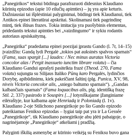
„Panegirikos“ tekstui būdinga parafrazuoti didesnius Klaudiano
kūrinių epizodus (apie 10 eilučių apimties) – jų yra apie keturis.
Dažniausiai tai išplėstiniai palyginimai, būdingi tiek Klaudianui, tiek
Antikos epinei literatūrai apskritai. Skolinamasi tiek pagrindinę
mintį, tiek ištisas frazes. Tokia imitacija yra puošybinis elementas,
pridedantis tekstui apimties bei „vaizdingumo“ ir sykiu rodantis
autoriaus apsiskaitymą.
„Panegirika“ pradedama epinei poezijai įprastu Gando (l. 7r, 14–15)
įvaizdžiu: Gandą lydi Pergalė „tokios pat auksinės spalvos sparnais“
(
Fama, suas spargit [...] laudes: / Nec minus auratas Victoria
concolor alas / Pergit inassueto iunctim librare volatu
) – čia
Klaudiano Gandui aprašyti pasitelkta frazė (
Theod.
270,
Fama
volatu
) sujungta su Silijaus Italiko
Pūnų karo
Pergalės, lydinčios
Dorybę, apibūdinimu, kiek pakeičiant šaltinį (plg.
Punica
, XV, 98,
niveis Victoria concolor alis
, „sniego baltumo sparnais“). „Gandas
kalbančiais sparnais“ (
Fama loquacibus alis
, plg. identišką frazę
Stil. 2
, 337) pasirodo ir
Souspirs [
...
]
lotyniškajame įžanginiame
eilėraštyje, kur kalbama apie
Henriadą
ir
Poloniadą
(l. 1v).
Klaudiano 2-oje Stilichono panegirikoje po šio Gando epizodo
pateikiamas Fenikso epizodas – lygiai taip pat yra ir La Gessée
„Panegirikoje“, tik Klaudiano panegirikoje abu įdėti pabaigoje, o
nagrinėjamoje „Panegirikoje“ atkeliami į pradžią.
Palyginti iškilią asmenybę ar kūrinio veikėją su Feniksu buvo gana