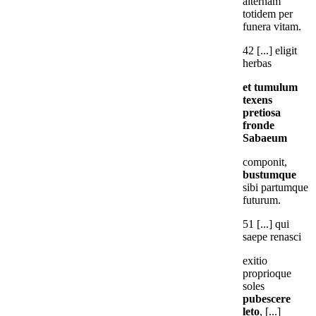
alternam
totidem per
funera vitam.
42 [...] eligit
herbas
et tumulum
texens
pretiosa
fronde
Sabaeum
componit,
bustumque
sibi partumque
futurum.
51 [...] qui
saepe renasci
exitio
proprioque
soles
pubescere
leto
, [...]