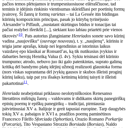
pačios temos plėtojamos ir trumpesniuosiuose eilėraščiuose, tad
teminis ir idėjinis rinkinio vientisumas skleidžiasi per poetinių formų
įvairovę. Ši žanrų ir formų
varietas
– tai La Gessée itin būdingas
kūrinių kompozicinis principas, pasak jo kūrybą tyrinėjusio
Alexandre’o Piffault, „nustatant skirtingus būdus ir tonacijas tai
pačiai realybei išreikšti [...], siekiant kuo labiau priartėti prie vienos
10
tikrovės“
. Pats autorius įžanginiame
Henriados
sonete savo kūrinį
vadina „naujovišku“ (
ouvrage nouveau
), t. y. „naujienų“, kūriniu ir
teigia jame aprašąs, kitaip nei legendinius ar istorinius laikus
vaizdavę epo klasikai ar Ronsard’as, ką tik nutikusius įvykius ir
dabarties herojų Henriką Valua (l. 4v). Sykiu teisinasi dėl kūrinio
trumpumo; atrodo, nebuvo juo iki galo patenkintas, suprato galimą
kritiką dėl bandymo platų idėjinį užmojį realizuoti glaustoka forma
(nors viskas suprantama dėl įvykių gausos ir skubos išleisti proginį
kūrinį laiku), taip pat yra išsakęs ketinimą kūrinį taisyti ir išleisti
11
pakartotinai
.
Henriada
neabejotinai priklauso neolotyniškosios Renesanso
literatūros mišriųjų žanrų – valdovams ir didikams skirtų panegiriškų
epinių poemų ir epiškų panegirikų – tradicijai, pirmiausia
įsitvirtinusiai XV a. Italijoje ir greit tapusiai europine. Tarp daugybės
tokių XV a. pabaigos ir XVI a. pradžios poemų paminėtinos
Francesco Filelfo
Sforciada
(
Sphortias
), Orazio Romano
Porkarija
(
Porcaria
), Tito Vespasiano Strozzio
Borsiada
(
Borsias
), Naldo