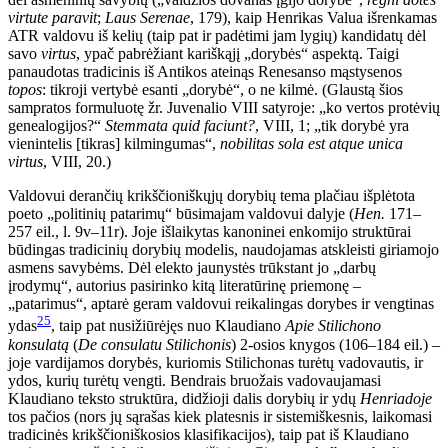
virtute paravit
;
Laus Serenae
, 179), kaip Henrikas Valua išrenkamas
ATR valdovu iš kelių (taip pat ir padėtimi jam lygių) kandidatų dėl
savo
virtus
, ypač pabrėžiant kariškąjį „dorybės“ aspektą. Taigi
panaudotas tradicinis iš Antikos ateinąs Renesanso mąstysenos
topos
: tikroji vertybė esanti „dorybė“, o ne kilmė. (Glaustą šios
sampratos for
muluotę žr. Juvenalio VIII satyroje: „ko vertos protėvių
genealogijos?“
Stemmata quid faciunt?
, VIII, 1; „tik dorybė yra
vienintelis [tikras] kilmingumas“,
nobilitas sola est atque unica
virtus
, VIII, 20.)
Valdovui derančių krikščioniškųjų dorybių tema plačiau išplėtota
poeto „politinių patarimų“ būsimajam valdovui dalyje (
Hen.
171–
257 eil., l. 9v–11r). Joje išlaikytas kanoninei enkomijo struktūrai
būdingas tradicinių dorybių modelis, naudojamas atskleisti giriamojo
asmens savybėms. Dėl elekto jaunystės trūkstant jo „darbų
įrodymų“, autorius pasirinko kitą literatūrinę priemonę –
„patarimus“, aptarė geram valdovui reikalingas dorybes ir vengtinas
25
ydas
, taip pat nusižiūrėjęs nuo Klaudiano
Apie Stilichono
konsulatą
(
De consulatu Stilichonis
) 2-osios knygos (106–184 eil.) –
joje vardijamos dorybės, kuriomis Stilichonas turėtų vadovautis, ir
ydos, kurių turėtų vengti. Bendrais bruožais vadovaujamasi
Klaudiano teksto struktūra, didžioji dalis dorybių ir ydų
Henriadoje
tos pačios (nors jų sąrašas kiek platesnis ir sistemiškesnis, laikomasi
tradicinės krikščioniškosios klasifikacijos), taip pat iš Klaudiano