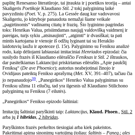
paplitę Renesanso literatūroje, tai įtraukta ir į poetikos teoriją – antai
Skaligeris
Poetikoje
Klaudiano
Stil.
2
tokį palyginimą laikė
pavyzdiniu (
Poet
. V, p. 275). La Gessée daug kur vadovavosi
Skaligeriu, jo kūryboje panaudota nemažai šiame veikale
„pagirtinomis“ vadinamų citatų ir frazių. Šio lyginimo pagrindas
toks: Henrikas Valua, prisiimdamas naująjį valdovišką vaidmenį ir
pareigas, turįs sykiu „atsinaujinti“, „atgimti“ ir dvasiškai; ta pati
mintis kartojama ir vienoje iš odžių lyginant tai su Heraklio
laidotuvių laužu ir apoteoze (l. 15r). Pa
lyginimo su Feniksu analizė
rodo, kaip dėliojami labiausiai imitaciniai
Henriados
epizodai: čia
susilydo frazės iš Klaudiano eilėraščio
Feniksas
ir
Stil. 2
ištraukos,
dar pasitelkiamas Laktancijui priskiriamas eilėraštis „Apie paukštį
Feniksą“
(
De ave Phoenice
); autorius neabejotinai žinojo ir
Ovidijaus pateiktą Fenikso aprašymą (
Met
. XV, 391–407), tačiau čia
39
jo nepanaudojo
. „Panegirikos“ Henriko Valua palyginimas su
Feniksu užima 11 eilučių, tad yra ilgesnis už Klaudiano Stilichono
palyginimą su Feniksu (7 eilutės).
„Panegirikos“ Fenikso epizodo šaltiniai:
Imitacijų šaltiniai paryškinti taip:
Laktancijus
,
Klaud.
Phoen
.,
Stil. 2
arba jų
1
hibridas
,
2 hibridas
.
Paryškintos frazės perkeltos tiesiogiai arba kiek pakeistos.
Pakeitimai apima sinonimų vartojimą (toliau:
šaltinis
–
Paneg
.;
ales