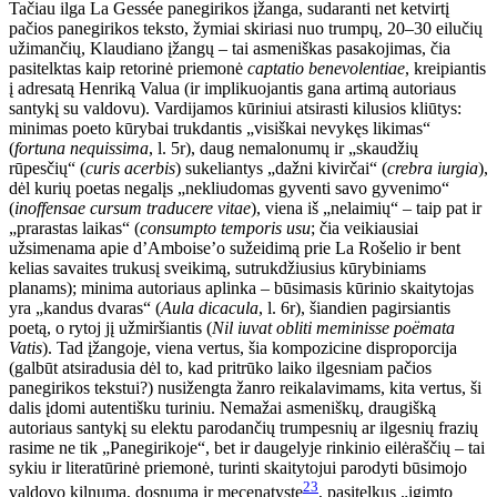
Tačiau ilga La Gessée panegirikos įžanga, sudaranti net ketvirtį
pačios panegirikos teksto, žymiai skiriasi nuo trumpų, 20–30 eilučių
užimančių, Klaudiano įžangų – tai asmeniškas pasakojimas, čia
pasitelktas kaip retorinė priemonė
captatio benevolentiae
, kreipiantis
į adresatą Henriką Valua (ir implikuojantis gana artimą autoriaus
santykį su valdovu). Vardijamos kūriniui atsirasti kilusios kliūtys:
minimas poeto kūrybai trukdantis „visiškai nevykęs likimas“
(
fortuna nequissima
, l. 5r), daug nemalonumų ir „skaudžių
rūpesčių“ (
curis acerbis
) sukeliantys „dažni kivirčai“ (
crebra iurgia
),
dėl kurių poetas negalįs „nekliudomas gyventi savo gyvenimo“
(
inoffensae cursum traducere vitae
), viena iš „nelaimių“ – taip pat ir
„praras
tas laikas“ (
consumpto temporis usu
; čia veikiausiai
užsimenama apie d’Amboise’o sužeidimą prie La Rošelio ir bent
kelias savaites trukusį sveikimą, sutrukdžiusius kūrybiniams
planams); minima autoriaus aplinka – būsimasis kūrinio skaitytojas
yra „kandus dvaras“ (
Aula dicacula
, l. 6r), šiandien pagirsiantis
poetą, o rytoj jį užmiršiantis (
Nil iuvat obliti meminisse poëmata
Vatis
). Tad įžangoje, viena vertus, šia kompozicine disproporcija
(galbūt atsiradusia dėl to, kad pritrūko laiko ilgesniam pačios
panegirikos tekstui?) nusižengta žanro reikalavimams, kita vertus, ši
dalis įdomi autentišku turiniu. Nemažai asmeniškų, draugišką
autoriaus santykį su elektu parodančių trumpesnių ar ilgesnių frazių
rasime ne tik „Panegirikoje“, bet ir daugelyje rinkinio eilėraščių – tai
sykiu ir literatūrinė priemonė, turinti skaitytojui parodyti būsimojo
23
valdovo kilnumą, dosnumą ir mecenatystę
, pasitelkus „įgimto