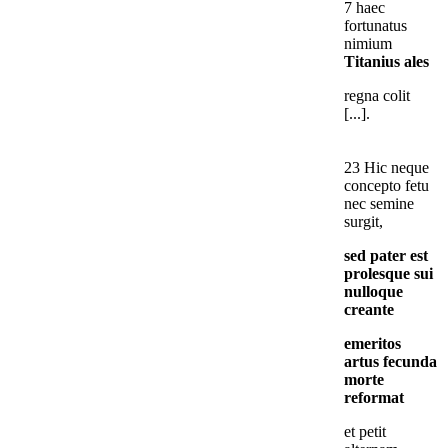
7 haec
fortunatus
nimium
Titanius
ales
regna colit
[...].
23 Hic neque
concepto fetu
nec semine
surgit,
sed pater est
prolesque sui
nulloque
creante
emeritos
artus fecunda
morte
reformat
et petit