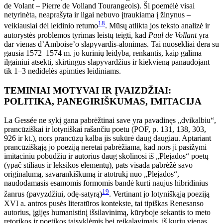
de Volant – Pierre de Volland Tourangeois). Ši poemėlė visai
netyrinėta, neaprašyta ir ilgai nebuvo įtraukiama į žinynus –
18
veikiausiai dėl leidinio retumo
. Mūsų atlikta jos teksto analizė ir
autorystės problemos tyrimas leistų teigti, kad
Paul de Vollant
yra
dar vienas d’Amboise’o slapyvardis-alonimas. Tai nuosekliai dera su
gausia 1572–1574 m. jo kūrinių leidyba, renkantis, kaip galima
ilgainiui atsekti, skirtingus slapyvardžius ir kiekvieną panaudojant
tik 1–3 nedidelės apimties leidiniams.
TEMINIAI MOTYVAI IR ĮVAIZDŽIAI:
POLITIKA, PANEGIRIŠKUMAS, IMITACIJA
La Gessée ne sykį gana pabrėžtinai save yra pavadinęs „dvikalbiu“,
prancūziškai ir lotyniškai rašančiu poetu (POF, p. 131, 138, 303,
926 ir kt.), nors prancūzų kalba jis sukūrė daug daugiau. Aptariant
prancūziškąją jo poeziją neretai pabrėžiama, kad nors ji pasižymi
imitaciniu pobūdžiu ir autorius daug skolinosi iš „Plejados“ poetų
(ypač stiliaus ir leksikos elementų), pats visada pabrėžė savo
originalumą, savarankiškumą ir atotrūkį nuo „Plejados“,
naudodamasis esamomis formomis bandė kurti naujus hibridinius
19
žanrus (pavyzdžiui, odę-satyrą)
. Vertinant jo lotyniškąją poeziją
XVI a. antros pusės literatūros kontekste, tai tipiškas Renesanso
autorius, įgijęs humanistinį išsilavinimą, kūryboje sekantis to meto
retorikos ir poetikos taisyklėmis bei reikalavimais, iš kurių vienas