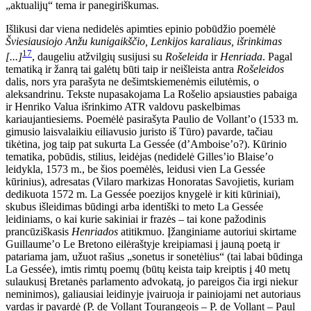
„aktualijų“ tema ir panegiriškumas.
Išlikusi dar viena nedidelės apimties epinio pobūdžio poemėlė
Šviesiausiojo Anžu kunigaikščio, Lenkijos karaliaus, išrinkimas
17
[...]
, daugeliu atžvilgių susijusi su
Rošeleida
ir
Henriada
. Pagal
tematiką ir žanrą tai galėtų būti taip ir neišleista antra
Rošeleidos
dalis, nors yra parašyta ne dešimtskiemenėmis eilutėmis, o
aleksandrinu. Tekste nupasakojama La Rošelio apsiausties pabaiga
ir Henriko Valua išrinkimo ATR valdovu paskelbimas
kariaujantiesiems. Poemėlė pasirašyta Paulio de Vollant’o (1533 m.
gimusio laisvalaikiu eiliavusio juristo iš Tūro) pavarde, tačiau
tikėtina, jog taip pat sukurta La Gessée (d’Amboise’o?). Kūrinio
tematika, pobūdis, stilius, leidėjas (nedidelė Gilles’io Blaise’o
leidykla, 1573 m., be šios poemėlės, leidusi vien La Gessée
kūrinius), adresatas (Vilaro markizas Honoratas Savojietis, kuriam
dedikuota 1572 m. L
a Gessée poezijos knygelė ir kiti kūriniai),
skubus išleidimas būdingi arba identiški to meto La Gessée
leidiniams, o kai kurie sakiniai ir frazės – tai kone pažodinis
prancūziškasis
Henriados
atitikmuo. Įžanginiame autoriui skirtame
Guillaume’o Le Bretono eilėraštyje kreipiamasi į jauną poetą ir
patariama jam, užuot rašius „sonetus ir sonetėlius“ (tai labai būdinga
La Gessée), imtis rimtų poemų (būtų keista taip kreiptis į 40 metų
sulaukusį Bretanės parlamento advokatą, jo pareigos čia irgi niekur
neminimos), galiausiai leidinyje įvairuoja ir painiojami net autoriaus
vardas ir pavardė (P. de Vollant Tourangeois – P. de Vollant – Paul