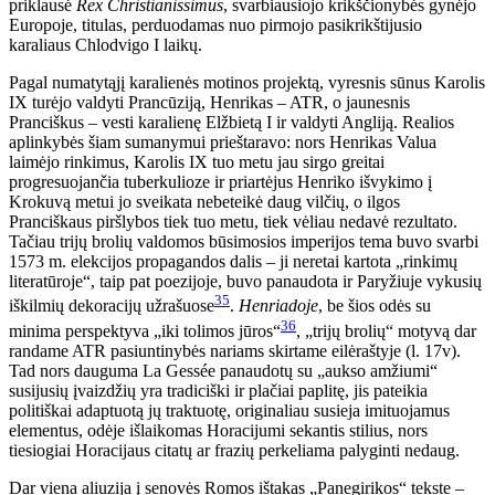
priklausė
Rex Christianissimus
, svarbiausiojo krikščionybės gynėjo
Europoje, titulas, perduodamas nuo pirmojo pasikrikštijusio
karaliaus Chlodvigo I laikų.
Pagal numatytąjį karalienės motinos projektą, vyresnis sūnus Karolis
IX turėjo valdyti Prancūziją, Henrikas – ATR, o jaunesnis
Pranciškus – vesti karalienę Elžbietą I ir valdyti Angliją. Realios
aplinkybės šiam sumanymui prieštaravo: nors Henrikas Valua
laimėjo rinkimus, Karolis IX tuo metu jau sirgo greitai
progresuojančia tuberkulioze ir priartėjus Henriko išvykimo į
Krokuvą metui jo sveikata nebeteikė daug vilčių, o ilgos
Pranciškaus piršlybos tiek tuo metu, tiek vėliau nedavė rezultato.
Tačiau trijų brolių valdomos būsimosios imperijos tema buvo svarbi
1573 m. elekcijos propagandos dalis – ji neretai kartota „rinkimų
literatūroje“, taip pat poezijoje, buvo panaudota ir Paryžiuje vykusių
35
iškilmių dekoracijų užrašuose
.
Henriadoje
, be šios odės su
36
minima perspektyva „iki tolimos jūros“
, „trijų brolių“ motyvą dar
randame ATR pasiuntinybės nariams skirtame eilėraštyje (l. 17v).
Tad nors dauguma La Gessée panaudotų su „aukso amžiumi“
susijusių įvaizdžių yra tradiciški ir plačiai paplitę, jis pateikia
politiškai adaptuotą jų traktuotę, originaliau susieja imituojamus
elementus, odėje išlaikomas Horacijumi sekantis stilius, nors
tiesiogiai Horacijaus citatų ar frazių perkeliama palyginti nedaug.
Dar viena
aliuzija į senovės Romos ištakas „Panegirikos“ tekste –