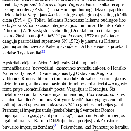
maitintojos pulkas“ (
chorus integer Virginis almae
– kalbama apie
teisingumo deivę Astrają) – čia Horacijui būdingą leksiką papildo
kiek pakeista Vergilijaus 4-osios eklogės apie gimusį ypatingą kūdikį
citata (
Ecl.
4, 6). Toliau, laikantis Renesanso laikams būdingos šios
eklogės krikščioniškosios interpretacijos, minimi su Henriko Valua
išrinkimu į ATR sostą sieti stebuklingi ženklai: tuo metu danguje
pasirodžiusi „naujoji žvaigždė“ (s
tella nova
, 1572 m. pabaigoje
danguje pasirodžiusi supernova SN 1572) lyginama su Kristaus
gimimą simbolizavusia Kalėdų žvaigžde – ATR delegacija ja seka it
33
kadaise Trys Karaliai
.
Apskritai odėje krikščioniškieji įvaizdžiai jungiami su
romėniškaisiais (pavyzdžiui, kasmetinės avinėlių aukos), o Henriko
Valua valdymas ATR vaizduojamas lyg Oktaviano Augusto
valdomos Romos atitikmuo (minima didžiulė šalies teritorija, įtakos
plėtra ir pan.), atitinkamai pasirinkti ir imituojami autoriai – Augusto
remti patys „romėniškiausi“ poetai Vergilijus ir Horacijus. Šis
metaforiškai antikinis vaizdinys, numanomoji
Pax Valesiana
, išties
atspindi karalienės motinos Kotrynos Mediči bandytą įgyvendinti
politinį projektą, tęsiantį ankstesnes Valua giminės ambicijas gauti
Prancūzijai imperijos titulą (paskelbiant ją Šventosios Romos
imperija ir taip „sugrįžtant prie ištakų“, atgaunant Frankų imperijos
ilgainiui prarastą Karolio Didžiojo titulą, perėjusį vokiškosioms
34
buvusios imperijos žemėms)
. Pažymėtina, kad Prancūzijos karaliui