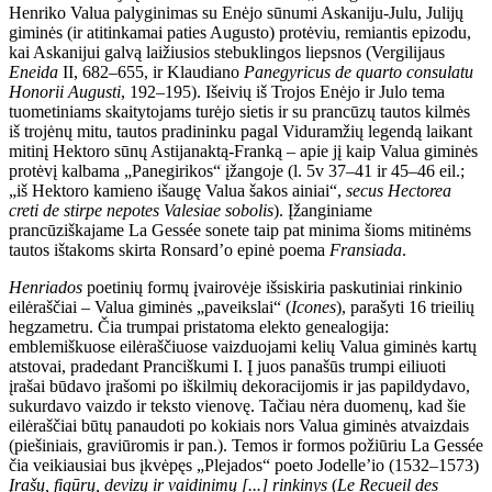
Henriko Valua palyginimas su Enėjo sūnumi Askaniju-Julu, Julijų
giminės (ir atitinkamai paties Augusto) protėviu, remiantis epizodu,
kai Askanijui galvą laižiusios stebuklingos liepsnos (Vergilijaus
Eneida
II, 682–655, ir Klaudiano
Panegyricus de quarto consulatu
Honorii Augusti
, 192–195). Išeivių iš Trojos Enėjo ir Julo tema
tuometiniams skaitytojams turėjo sietis ir su prancūzų tautos kilmės
iš trojėnų mitu, tautos pradininku pagal Viduramžių legendą laikant
mitinį Hektoro sūnų Astijanaktą-Franką – apie jį kaip Valua giminės
protėvį kalbama „Panegirikos“ įžangoje (l. 5v 37–41 ir 45–46 eil.;
„iš Hektoro kamieno išaugę Valua šakos ainiai“,
secus Hectorea
creti de stirpe nepotes Valesiae sobolis
). Įžanginiame
prancūziškajame La Gessée sonete taip pat minima šioms mitinėms
tautos ištakoms skirta Ronsard’o epinė poema
Fransiada
.
Henriados
poetinių formų įvairovėje išsiskiria paskutiniai rinkinio
eilėraščiai – Valua giminės „paveikslai“ (
Icones
), parašyti 16 trieilių
hegzametru. Čia trumpai pristatoma elekto genealogija:
emblemiškuose eilėraščiuose vaizduojami kelių Valua giminės kartų
atstovai, pradedant Pranciškumi I. Į juos panašūs trumpi eiliuoti
įrašai būdavo įrašomi po iškilmių dekoracijomis ir jas papildydavo,
sukurdavo vaizdo ir teksto vienovę. Tačiau nėra duomenų, kad šie
eilėraščiai būtų panaudoti po kokiais nors Valua giminės atvaizdais
(piešiniais, graviūromis ir pan.). Temos ir formos požiūriu La Gessée
čia veikiausiai bus įkvėpęs „Plejados“ poeto Jodelle’io (1532–1573)
Įrašų, figūrų, devizų ir vaidinimų [...] rinkinys
(
Le Recueil des