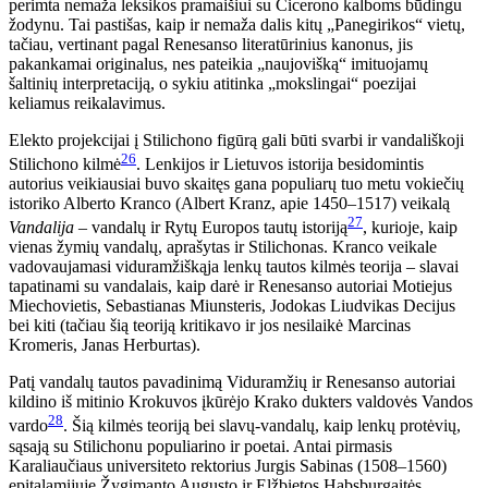
perimta nemaža leksikos pramaišiui su Cicerono kalboms būdingu
žodynu. Tai pastišas, kaip ir nemaža dalis kitų „Panegirikos“ vietų,
tačiau, vertinant pagal Renesanso literatūrinius kanonus, jis
pakankamai originalus, nes pateikia „naujovišką“ imituojamų
šaltinių interpretaciją, o sykiu atitinka „mokslingai“ poezijai
keliamus reikalavimus.
Elekto projekcijai į Stilichono figūrą gali būti svarbi ir vandališkoji
26
Stilichono kilmė
. Lenkijos ir Lietuvos istorija besidomintis
autorius veikiausiai buvo skaitęs gana populiarų tuo metu vokiečių
istoriko Alberto Kranco (Albert Kranz, apie 1450–1517) veikalą
27
Vandalija
– vandalų ir Rytų Europos tautų istoriją
, kurioje, kaip
vienas žymių vandalų, aprašytas ir Stilichonas. Kranco veikale
vadovaujamasi viduramžiškąja lenkų tautos kilmės teorija – slavai
tapatinami su vandalais, kaip darė ir Renesanso autoriai Motiejus
Miechovietis, Sebastianas Miunsteris, Jodokas Liudvikas Decijus
bei kiti (tačiau šią teoriją kritikavo ir jos nesilaikė Marcinas
Kromeris, Janas Herburtas).
Patį vandalų tautos pavadinimą Viduramžių ir Renesanso autoriai
kildino iš mitinio Krokuvos įkūrėjo Krako dukters valdovės Vandos
28
vardo
. Šią kilmės teoriją bei slavų-vandalų, kaip lenkų protėvių,
sąsają su Stilichonu populiarino ir poetai. Antai pirmasis
Karaliaučiaus universiteto rektorius Jurgis Sabinas (1508–1560)
epitalamijuje Žygimanto Augusto ir Elžbietos Habsburgaitės