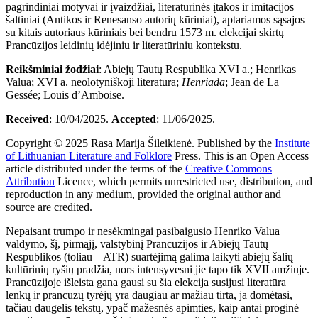
pagrindiniai motyvai ir įvaizdžiai, literatūrinės įtakos ir imitacijos
šaltiniai (Antikos ir Renesanso autorių kūriniai), aptariamos sąsajos
su kitais autoriaus kūriniais bei bendru 1573 m. elekcijai skirtų
Prancūzijos leidinių idėjiniu ir literatūriniu kontekstu.
Reikšminiai
žodžiai
: Abiejų Tautų Respublika XVI a.; Henrikas
Valua; XVI a. neolotyniškoji literatūra;
Henriada
; Jean de La
Gessée; Louis d’Amboise.
Received
: 10/04/2025.
Accepted
: 11/06/2025.
Copyright © 2025 Rasa Marija Šileikienė. Published by the
Institute
of Lithuanian Literature and Folklore
Press
. This is an Open Access
article distributed under the terms of the
Creative Commons
Attribution
Licence, which permits unrestricted use, distribution, and
reproduction in any medium, provided the original author and
source are credited.
Nepaisant trumpo ir nesėkmingai pasibaigusio Henriko Valua
valdymo, šį, pirmąjį, valstybinį Prancūzijos ir Abiejų Tautų
Respublikos (toliau – ATR) suartėjimą galima laikyti abiejų šalių
kultūrinių ryšių pradžia, nors intensyvesni jie tapo tik XVII amžiuje.
Prancūzijoje išleista gana gausi su šia elekcija susijusi literatūra
lenkų ir prancūzų tyrėjų yra daugiau ar mažiau tirta, ja domėtasi,
tačiau daugelis tekstų, ypač mažesnės apimties, kaip antai proginė