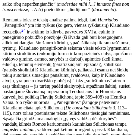
saiko ribų neperžengiančio“ (
modestiae mihi [...] innatae fines non
transcendisse
, l. A2r) poeto tikrus „liudijimus“ (
documenta
).
Remiantis tolesne tekstų analize galima teigti, kad
Henriados
„Panegirika“ yra itin ryškus (ko gero, vienas ryškiausių) Klaudiano
24
recepcijos
ir sekimo jo kūryba pavyzdys XVI a. epinio ir
panegirinio pobūdžio poezijoje (ši išvada gali būti koreguojama
atliekant daugiau šio žanro kūrinių, ypač išlikusių tik rankraščiuose,
tyrimų). Klaudiano panegirikomis sekama visais teksto lygmenimis:
kūrinio struktūros (enkomijo forma ir kompozicinės dalys, aprašoma
valdovo giminė, asmuo, savybės ir darbai), apimties (keli šimtai
eilučių), teminių elementų (parafrazuojami epizodai), stilistikos
(gausūs skoliniai iš Klaudiano kūrinių), galiausiai esama net šiokių
tokių autoriaus situacijos panašumų (valdovas, kaip ir Klaudiano
atveju, yra poeto dvariškio globėjas). Toks „sutirštinimas“ atrodo
esąs tikslingas – jis turėtų padėti skaitytojui, atpažinus šaltinį, susieti
pastarajame šlovinamą imperatorių Teodosijaus I ir Honorijaus
karvedį bei politiką Flavijų Stilichoną (apie 359–408) su Henriku
Valua. Šio ryšio nuoroda – „Panegirikos“ įžangoje pateikiama
Klaudiano citata apie Stilichoną (
De consulatu Stilichonis
3, 113–
115), nors toliau poetiniame tekste Stilichonas tiesiogiai neminimas.
Sąsaja čia grindžiama analogija „gavęs valdžią dėl dorybės“:
vandalų kilmės Romos kariuomenės karininkas Stilichonas tampa
magister
militum
, valdovo patikėtiniu ir regentu, pasak Klaudiano,
dėl asmeninių savybių („valdžios dovanas įgijo dorybe“,
regni dotes