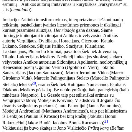
esminių – Antikos autorių imitavimas ir kūrybiškas „varžymasis“ su
jais (
aemulatio
).
Imitacijos šaltinio transformavimas, interpretavimas ieškant naujų
reikšmių, pasitelkiant įvairias literatūrines priemones ir tikslingai
kuriant prasmines aliuzijas,
Henriadoje
gana dažnas. Šiame
rinkinyje imituojami ir cituojami Antikos ir vėlyvosios Antikos
autorių Vergilijaus, Ovidijaus, Horacijaus, Cicerono, Katulo,
Lukano, Senekos, Silijaus Italiko, Stacijaus, Klaudiano,
Laktancijaus, Plutarcho kūriniai, pavartota šiek tiek Juvenalio,
Tibulo, Lukrecijaus leksikos. Nedidelį imitacijos sluoksnį sudaro
vėlyvosios Antikos autoriaus Sidonijaus Apolinario, neolotyniškųjų
Renesanso poetų Ugolino Verino (Ugolino di Vieri), Jokūbo
Sanazarijaus (Jacopo Sannazaro), Marko Jeronimo Vidos (Marco
Girolamo Vida),
Marcelo Palingenijaus Stelato (Marcello Palingenio
20
Stellato) leksika
, esama šiek tiek Rutilijaus Namaciano, Pauliaus
Diakono leksikos pėdsakų. Be neolotyniškųjų italų panegiristų (kaip
minėtasis Nagonio), La Gessée taip pat stilistiškai artimas su
Vengrijos valdovų Motiejaus Korvino, Vladislovo II Jogailaičio
dvarais susijusiems poetams (Janui Panonijui (Janus Pannonius),
Motiejui Andronikui (Matthaeus Andronicus)), taip pat kilusiesiems
iš Lenkijos (Pauliui iš Krosno) bei kitų kraštų (Jokūbui Bonui
21
Rakuziečiui (Jakov Bunić, Iacobus Bonus Racusaeus))
.
Veikiausiai jis buvo skaitęs ir Jono Visliciečio
Prūsų karą
(
Bellum