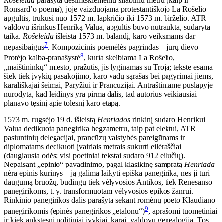
Rošeleida
parašyta dešimtskiemeniu silabiniu metru (kaip ir
Ronsard’o poema), joje vaizduojama protestantiškojo La Rošelio
apgultis, trukusi nuo 1572 m. lapkričio iki 1573 m. birželio. ATR
valdovu išrinkus Henriką Valua, apgultis buvo nutraukta, sudaryta
taika.
Rošeleida
išleista 1573 m. balandį, karo veiksmams dar
7
nepasibaigus
. Kompozicinis poemėlės pagrindas – jūrų dievo
8
Protėjo kalba-pranašystė
, kuria skelbiama La Rošelio,
„maištininkų“ miesto, pražūtis, jis lyginamas su Troja; tekste esama
šiek tiek įvykių pasakojimo, karo vadų sąrašas bei pagyrimai jiems,
karališkajai šeimai, Paryžiui ir Prancūzijai. Antraštiniame puslapyje
nurodyta, kad leidinys yra pirma dalis, tad autorius veikiausiai
planavo tęsinį apie tolesnį karo etapą.
1573 m. rugsėjo 19 d. išleistą
Henriados
rinkinį sudaro Henrikui
Valua dedikuota panegirika hegzametru, taip pat elektui, ATR
pasiuntinių delegacijai, prancūzų valstybės pareigūnams ir
diplomatams dedikuoti įvairiais metrais sukurti eilėraščiai
(daugiausia odės; visi poetiniai tekstai sudaro 912 eilučių).
Nepaisant „epinio“ pavadinimo, pagal klasikinę sampratą
Henriada
nėra epinis kūrinys – ją galima laikyti epiška panegirika, nes ji turi
daugumą bruožų, būdingų tiek vėlyvosios Antikos, tiek Renesanso
panegirikoms, t. y. transformuotam vėlyvosios epikos žanrui.
Rinkinio panegirikos dalis parašyta sekant romėnų poeto Klaudiano
9
panegirikomis (epinės panegirikos „etalonu“)
, aprašomi tuometiniai
ir kiek ankstesni politiniai įvykiai, karai, valdovų genealogija. Tos