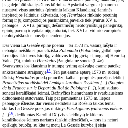
jis galėjo būti skaitęs šiuos kūrinius. Apskritai vargu ar įmanoma
nustatyti visus antrinius (pirminiu laikant Klaudianą) žanrinės
inspiracijos šaltinius: akivaizdu, jog
Henriados
rinkinio poetinių
formų ir jų kompozicijos pasirinkimą paveikė tiek įvairūs XV a.
pabaigos – XVI a. pirmųjų dešimtmečių neolotyniškųjų panegirikų,
epinių poemų ir epitalamijų autoriai, tiek XVI a. vidurio europinės
neolotyniškosios poezijos tendencijos.
Dar viena La Gessée epinė poema – tai 1573 m. vasarą rašyta ir
nebaigta neišlikusi prancūziška
Poloniada
(
Poloniade
, galbūt apie
Lenkijos–Lietuvos istoriją, valdovus ir į jų gretą įsijungiantį Henriką
Valua (?)), minima
Henriados
įžanginiame sonete (l. 4v).
Svarstymus jos klausimu ir trumpą tyrimų apžvalgą esame pateikę
15
ankstesniame straipsnyje
. Ten pat esame aptarę 1573 m. rudenį
išleistą
Henriados
priedą prancūzų kalba – proginės poezijos leidinį
Prancūzijos atodūsiai dėl Lenkijos karaliaus išvykimo [...]
(
Soupirs
de la France sur le Depart du Roi de Poloigne [...]
), kurį sudaro
sonetai karališkajai šeimai, Bažnyčios hierarchams ir svarbiausiems
diduomenės atstovams. Taip pat paminėtinas 1573 m. liepos
pabaigoje išleistas dar vienas nedidelis La Rošelio taikos temai
skirtas La Gessée poezijos rinkinys
Pasakojimas įvairiomis eilėmis
16
[...]
, dedikuotas Karoliui IX (visas leidinys) ir kitiems
karališkosios šeimos nariams (atskiri eilėraščiai), – nors jis neturi
epiškųjų bruožų, su kita tų metų La Gessée kūryba jį sieja