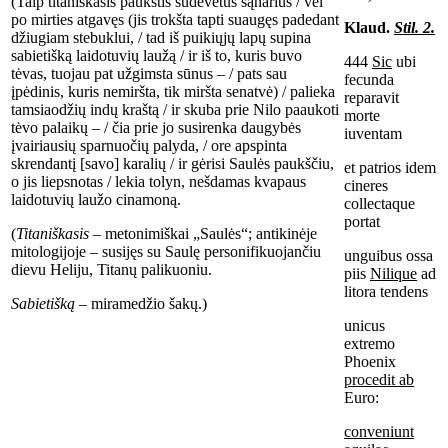
(Taip titaniškasis paukštis sudėvėtus sąnarius / vėl
po mirties atgavęs (jis trokšta tapti suaugęs padedant
Klaud.
Stil. 2.
džiugiam stebuklui, / tad iš puikiųjų lapų supina
sabietišką laidotuvių laužą / ir iš to, kuris buvo
444
Sic
ubi
tėvas, tuojau pat užgimsta sūnus – / pats sau
fecunda
įpėdinis, kuris nemiršta, tik miršta senatvė) / palieka
reparavit
tamsiaodžių indų kraštą / ir skuba prie Nilo paaukoti
morte
tėvo palaikų – / čia prie jo susirenka daugybės
iuventam
įvairiausių sparnuočių palyda, / ore apspinta
skrendantį [savo] karalių / ir gėrisi Saulės paukščiu,
et patrios idem
o jis liepsnotas / lekia tolyn, nešdamas kvapaus
cineres
laidotuvių laužo cinamoną.
collectaque
portat
(
Titaniškasis
– metonimiškai „Saulės“; antikinėje
mitologijoje – susijęs su Saulę personifikuojančiu
unguibus ossa
dievu Heliju, Titanų palikuoniu.
piis
Nilique
ad
litora tendens
Sabietišką
– miramedžio šakų.)
unicus
extremo
Phoenix
procedit ab
Euro:
co
nveniunt