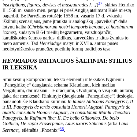
37
inscriptions, figures, devises et masquarades [
...
]
)
, skirtas Henriko
II 1558 m. sausio mėn. pergalei prieš Angliją atsiimant Kalė miestą
pagerbti. Be Paryžiaus rotušėje 1558 m. vasario 17 d. vykusių
iškilmių scenarijaus, jame įtraukta ir analogiškų „paveikslų“ dalis
lotynų kalba (
Christianorum nostri temporis heroum, et heroinarum
icones
), sudaryta iš 64 trieilių hegzametru, vaizduojančių
karališkosios šeimos narius, didikus, karvedžius ir kitus žymius to
meto asmenis. Tad
Henriadoje
matyti ir XVI a. antros pusės
neolotyniškosios prancūzų poetinių formų tradicijos tąsa.
HENRIADOS
IMITACIJOS ŠALTINIAI: STILIUS
IR LEKSIKA
Smulkesnių kompozicinių teksto elementų ir leksikos lygmeniu
„Panegirikoje“ daugiausia sekama Klaudianu, kiek mažiau
Vergilijumi, dar mažiau – Horacijumi, Ovidijumi, o visų kitų autorių
įtaka dar menkesnė. Rinkinyje (daugiausia „Panegirikoje“) tiesiogiai
panaudoti šie Klaudiano kūriniai:
In laudes Stiliconis Panegyris I
,
II
ir
III
,
Panegyris de tertio consulatu Honorii Augusti
,
Panegyris de
quarto consulatu Honorii Augusti
,
In consulatum Manlii Theodori
Panegyris
,
In Rufinum liber II
,
De bello Gildonico
,
De bello
Gothico
,
De raptu Proserpinae
,
Laus uxoris Stiliconis
(arba
Laus
38
Serenae
), eilėraštis „Phoenix“
.