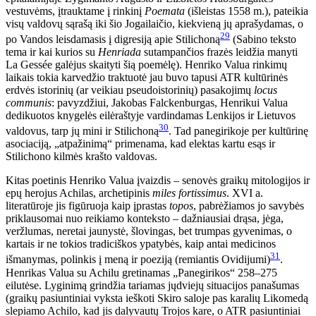
vestuvėms, įtrauktame į rinkinį
Poemata
(išleistas 1558 m.), pateikia
visų valdovų sąrašą iki šio Jogailaičio, kiekvieną jų aprašydamas, o
29
po Vandos leisdamasis į digresiją apie Stilichoną
(Sabino teksto
tema ir kai kurios su
Henriada
sutampančios frazės leidžia manyti
La Gessée galėjus skaityti šią poemėlę). Henriko Valua rinkimų
laikais tokia karvedžio traktuotė jau buvo tapusi ATR kultūrinės
erdvės istorinių (ar veikiau pseudoistorinių) pasakojimų
locus
communis
: pavyzdžiui, Jakobas Falckenburgas, Henrikui Valua
dedikuotos knygelės eilėraštyje vardindamas Lenkijos ir Lietuvos
30
valdovus, tarp jų mini ir Stilichoną
. Tad panegirikoje per kultūrinę
asociaciją, „atpažinimą“ primenama, kad elektas kartu esąs ir
Stilichono kilmės krašto valdovas.
Kitas poetinis Henriko Valua įvaizdis – senovės graikų mitologijos ir
epų herojus Achilas, archetipinis
miles fortissimus
. XVI a.
literatūroje jis figūruoja kaip įprastas
topos
, pabrėžiamos jo savybės
priklausomai nuo reikiamo konteksto – dažniausiai drąsa, jėga,
veržlumas, neretai jaunystė, šlovingas, bet trumpas gyvenimas, o
kartais ir ne tokios tradiciškos ypatybės, kaip antai medicinos
31
išmanymas, polinkis į meną ir poeziją (remiantis Ovidijumi)
.
Henrikas Valua su Achilu gretinamas „Panegirikos“ 258–275
eilutėse. Lyginimą grindžia tariamas jųdviejų situacijos panašumas
(graikų pasiuntiniai vyksta ieškoti Skiro saloje pas karalių Likomedą
slepiamo Achilo, kad jis dalyvautų Trojos kare, o ATR pasiuntiniai