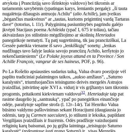
atvyksta į Prancūziją savo išrinktojo valdovo) bei tikromis ar
tariamomis savybėmis (ypatingas karys, lemiantis pergalę): „ši tauta
nugalėtoja džiaugsis antruoju Achilu“ (
alio Achille
), jam įveikus
„bėgančius maskvėnus“ ar „tautas, kurioms prigimtinį vardą Tartaras
davė“ (totorius, l. 11r). Palyginimą pasiuntinybės pagrindu galėjo
įkvėpti Stacijaus poema
Achileida
(ypač I, 675 ir toliau), tačiau
akivaizdaus jos stilistinio mėgdžiojimo ar skolinių
Henriados
panegirikoje nematyti. Tą patį sugretinimą, tik jau prancūziškai, La
Gessée pateikia viename iš savo „lenkiškųjų“ sonetų: „lenkas
nudžiugęs tavo šalyje laukia savojo prancūzų Achilo, keršytojo jo
nekenčiamiesiems“ (
Le Polake joyeus attand en ta Province /
Son
Achille François, vangeur de ses haineus
, POF, p. 96).
Po La Rošelio apsiausties sudarius taiką, Valua dvaro poezijoje vėl
paplito tradiciniai palaimingos taikos, „aukso amžiaus“, „Saturno
karalystės“, triumfuojančios teisingumo deivės mergelės Astrajos
įvaizdžiai, įsitvirtinę apie XVI a. vidurį ir vis grįžtantys tam tikromis
32
progomis, pritaikomi kiekvienam valdovui
.
Henriadoje
taip pat
rasime daugelio jų „santrauką“, ypač po panegirikos einančioje
odėje, parašytoje sapfine strofa (l. 12r–14r). Tai Henriko Valua
būsimo valdymo pašlovinimas sekant Horacijumi (daugiausia jo
odėmis, tarp jų
Carmen saeculare
), jo stiliumi ir leksika, papildant
Vergilijaus įvaizdžiais ir frazėmis. Odės pradžioje vaizduojami
religinių karų baisumai, po jų grįžta laiminga „teisingojo Saturno
karalystė“ (
redeuntque iusti regna Saturni
) ir „visas Mergelės