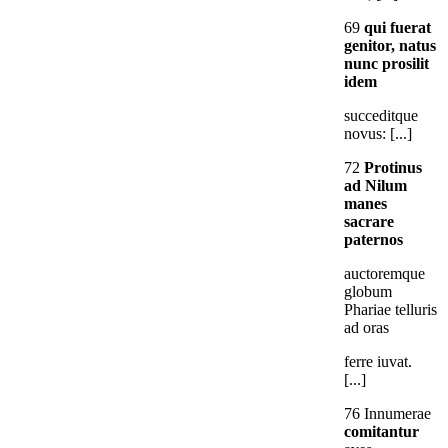
69
qui fuerat
genitor, natus
nunc prosilit
idem
succeditque
novus: [...]
72
Protinus
ad Nilum
manes
sacrare
paternos
auctoremque
globum
Phariae telluris
ad oras
ferre iuvat.
[...]
76 Innumerae
comitantur