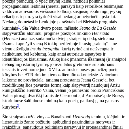
poezija prancūzų, o ypač lotynų kalba, ne
dideli politiniai
propagandiniai leidiniai (neretai parašyti kaip retoriš
kos būsimajam
valdovui adresuotos viešosios kalbos), susijusių iškilmingų įvykių
reliacijos ir pan. yra tyrinėti visai nedaug ar netyrinėti apskritai.
Nedaug domėtasi ir Lenkijoje parašytais bei išleistais proginiais
1
kūriniais
. Šia Valua dvaro poeto, rašiusio
Jeano de La Gessée
slapyvardžiu-alonimu, proginės poezijos rinkinio
Henriada
(
Henrias
) analize, sudarančia dviejų straipsnių ciklą, siekiama
išsamiai aprašyti vieną iš tokių periferijoje likusių „salelių“ – ne
vi
enu atžvilgiu
insula incognita
, kurią tyrinėjant neišvengta ir
netikėtumų bei keblumų, kaip antai autoriaus tapatybės ir
identifikacijos klausimas. Atlikę kiek įmanoma išsamesnį (ir anaiptol
nebaigtinį) ist
orinį tyrimą, jo rezultatus gretinome su autoriaus
tekstais ir vertinome juos XVI a. antrosios pusės prancūzų poetų
kūrybos bei ATR rinkimų temos literatūros kontekste. Autoriumi
laikome ne provincia
lą, tariamą protestantą Jeaną Gesse’ą, bet
modifikuotą šios pavardės formą kaip slapyvardį naudojusį Anžu
kunigaikščio Henriko Valua, vėliau jo jaunesnio brolio Pranciškaus
Valua pirmąjį dvariškį Louis de Clermont’ą d’Amboise’ą de Bussy,
istoriniuose šaltiniuose minimą kaip poetą, palikusį gana gausios
2
kūrybos
.
Šio straipsnio uždavinys – išanalizuoti
Henriadą
teminiu, idėjiniu ir
literatūrinio žanro požiūriu, apibūdinti pagrindinius motyvus ir
įvaizdžius, panaudotus politiniam naratyvui ir propagandinei žiniai