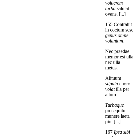
volucrem
turba
salutat
ovans. [...]
155 Contrahit
in coetum sese
genus omne
volantum
,
Nec praedae
memor est ulla
nec ulla
metus.
Alituum
stipata
choro
volat
illa per
altum
Turbaque
prosequitur
munere laeta
pio. [...]
167
Ipsa sibi