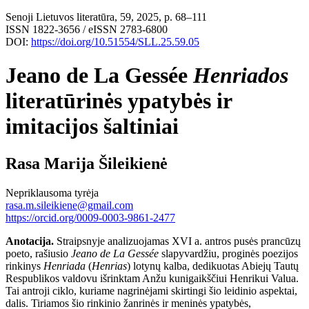
Senoji Lietuvos literatūra, 59, 2025, p. 68–111
ISSN 1822-3656 / eISSN 2783-6800
DOI:
https://doi.org/10.51554/SLL.25.59.05
Jeano de La Gessée
Henriados
literatūrinės ypatybės ir
imitacijos šaltiniai
Rasa Marija Šileikienė
Nepriklausoma tyrėja
rasa.m.sileikiene@gmail.com
https://orcid.org/0009-0003-9861-2477
Anotacija.
Straipsny
je analizuojamas XVI a. antros pusės prancūzų
poeto, rašiusio
Jeano de La Gessée
slapyvardžiu, proginės poezijos
rinkinys
Henriada
(
Henrias
) lotynų kalba, dedikuotas Abiejų Tautų
Respublikos valdovu išrinktam Anžu kunigaikščiui Henrikui Valua.
Tai antroji ciklo, kuriame nagrinėjami skirtingi šio leidinio aspektai,
dalis. Tiriamos šio rinkinio žanrinės ir meninės ypatybės,