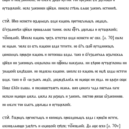
ѹтверженїе. неже законнеи цркви. понеже стѣнь бѧше законъ истиннѣ.
. Ꙗко испꙋсти ѹдарѧемъ водꙋ камень противънымъ людемъ.
стиⷯ
бгозваннѣи цркви проꙗвлѧше таинꙋ. еиже кртъ держава и ѹтверженїе;
тѡкованїе
. Ꙗкоже камень чрезъ естество водꙋ испꙋсти ис себе.
[
л.
70]
еꙗже
не имыи. чюже бо есть камени водꙋ точити. но бгъ своиⷨ ѹгодникомъ
моисеѡмъ прорази камень и потекоша воды. тако и бгозваннаѧ ꙗзыческаѧ
цркви ни закономъ ѡбражена ни пррокы наказана. ни вѣрою ѹтверженна ни
знаменїе видѣвши. но подобна камени. ꙗкоже бо камень не имѣ воды источи
водꙋ. тако и ѿ ‹ꙗ›зыкъ людїе, добродѣѧнїѧ не имꙋе ни хꙋда. но врази сꙋе
снове бжїи быша. и послꙋшествꙋеть исаиѧ. ꙗко мнѡга чада пꙋстыѧ паче
нежели имꙋи мꙋжа. мꙋжа же разꙋмъ и законъ. пꙋстꙋю рекше безаконнꙋю.
но ѡбаче тои бысть держава и ѹтверженїе.
. Ребромъ пречистымъ и копиемъ прободенымъ вода с кровїю истече,
стиⷯ
ѡбновлѧющи завѣтъ и ѡмовенїе грѣхꙋ;
тѡкованїе
. Да ае ѹбо
[
л.
70
v
]