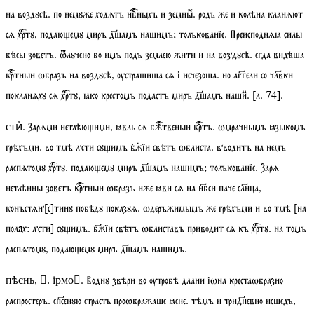
на воздꙋсѣ. по немꙋже ходѧтъ нбныхъ и земныⷯ. родъ же и колѣна кланѧют
сѧ хртꙋ, подаюемꙋ миръ дшамъ нашимъ;
толъкованїе
. Преисподнѧꙗ силы
бѣсы зоветъ. ѿлꙋчено бо имъ подъ землею жити и на воздꙋсѣ. егда видѣша
кртныи ѡбразъ на воздꙋсѣ, ѹстрашиша сѧ і исчезоша. но аггели со члвки
покланѧхꙋ сѧ хртꙋ, ꙗко крестомъ подастъ миръ дшамъ нашиⷨ.
[
л.
74].
. Зарѧми нетлѣюими, ꙗвль сѧ бжтвеныи кртъ. ѡмрачнымъ ꙗзыкомъ
стиⷯ
грѣхъми. во тмѣ лсти сꙋимъ бжїи свѣтъ ѡблиста. вводитъ на немъ
распѧтомꙋ хртꙋ. подаюемꙋ миръ дшамъ нашимъ;
толъкованїе
. Зарѧ
нетлѣнны зоветъ кртныи ѡбразъ иже ꙗви сѧ на нбси паче слнца,
конъстѧн[с]тинꙋ побѣдꙋ показꙋѧ. ѡдеръжимымъ же грѣхъми и во тмѣ [
на
полях:
лсти] сꙋимъ. бжїи свѣтъ ѡблиставъ приводит сѧ къ хртꙋ. на томъ
распѧтомꙋ, подаюемꙋ миръ дшамъ нашимъ.
. Воднꙋ звѣри во ѹтробѣ длани іѡна крестаѡбразно
пѣснь, . ірмо
распростеръ. спсенꙋю страсть проѡбражаше ꙗсне. тѣмъ и тридневно исшедъ,