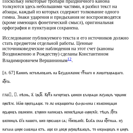
Поскольку некоторые тропари праздничного канона
толкуются здесь небольшими частями, я разбил текст на
абзацы, каждый из которых содержит толкование одного
гимна. Знаки ударения и придыхания не воспроизводятся
(кроме имеющих фонетический смысл), оригинальная
орфография и пунктуация сохранена.
Исследование публикуемого текста и его источников должно
стать предметом отдельной работы. Ценные
источниковедческие наблюдения на этот счет (каноны
Воздвижению и Рождеству) сделаны Константином
12
Владимировичем Вершининым
.
Канонъ истолъкованъ иа Воздвижение
чтнаго и животворѧаго.
[
л
. 67]
крта.
пѣснь, 
.
ірмо
. Крта начертавъ моисеи въпрѧмо жезломъ чермное
гла, 
.
пресѣче. іилю проходѧꙋ. то же ѡбраенна фа‹ра›ѡна с колесницами
ѹдаривъ совокꙋпи. впреки написавъ непобѣдимо ѡрѹжїе. тѣмъ хрта
воспоимъ бга нашего, ꙗко прослави сѧ;
токованїе
. Велїѧ сила кртнаѧ. из
начала мирꙋ славима есть. ае бо добре разꙋмѣваемъ, то ѡбрѧемъ и миръ