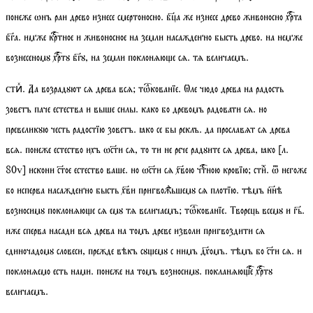
понеже ѡнъ раи древо изнесе смертоносно. бца же изнесе древо живоносно хрта
бга. имже кртное и живоносное на земли насажденно бысть древо. на немже
вознесеномꙋ хртꙋ бгꙋ, на земли поклонѧюе сѧ. тѧ величаемъ.
. Да возрадꙋют сѧ древа всѧ;
тѡкованїе
. Ѡле чюдо древа на радость
стиⷯ
зоветъ паче естества и выше силы. како бо древомъ радовати сѧ. но
превеликꙋю честь радостїю зоветъ. ꙗко се бы реклъ. да прославѧт сѧ древа
всѧ. понеже естество ихъ ѡсти сѧ, то ти не рече радꙋите сѧ древа, ꙗко
[
л.
80
v
]
искони стое естество ваше. но ѡсти сѧ хвою чтною кровїю;
стиⷯ
. ѿ негоже
бо исперва насажденно бысть хви пригвожⷣьшемꙋ сѧ плотїю. тѣмъ ннѣ
возносимꙋ поклонѧюе сѧ емꙋ тѧ величаемъ;
тѡкованїе
. Творець всемꙋ и гь.
иже сперва насади всѧ древа на томъ древе изволи пригвоздити сѧ
единочадомꙋ словеси, прежде вѣкъ сꙋемꙋ с нимъ дхомъ. тѣмъ бо сти сѧ. и
поклонѧемо есть нами. понеже на томъ возносимꙋ. покланѧюе хртꙋ
величаемъ.