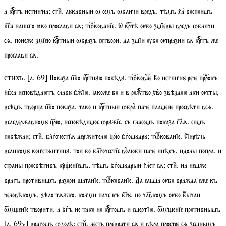
а кртъ истинна;
стиⷯ
. лꙋкавныи ѡ семъ ѡбличи вредъ. тѣмъ ха воспоимъ
бга нашего ꙗко прослави сѧ;
тѡкованїе
. Ѡ кртѣ ѹбо змїевы вредъ ѡбличи
сѧ. понеже змїею кртныи ѡбразъ сотвори. да змїи ѹбо ѹпразни сѧ кртъ же
прослави сѧ.
.
[
л.
69]
Показа нбо кртнꙋю побѣдꙋ.
тѡковае
Во истиннꙋ рече пррокъ
стихъ
нбса исповѣдаютъ славꙋ бжїю. ꙗкоже бо и в рожтво хво звѣздою аки ѹсты,
всѣмъ творца нбо показа. тако и кртныи ѡбра паче пламене просвѣти всѧ.
веледержавномꙋ црю, непобѣдимое ѡрꙋжїе. съ гласомъ показа глѧ. симъ
побѣжаи;
стиⷯ
. блгочестїѧ держителю црю бгомꙋдрꙋ;
тѡкованїе
. Сїирѣчь
великомꙋ констѧнтинꙋ. тои бо блгочестїе волюби паче инѣхъ, идолы попра. и
страны просвѣтивъ кренїемъ, тѣмъ бгомꙋдрыи глет сѧ;
стиⷯ
. на немже
врагъ противныхъ разори шатанїе.
тѡкованїе
. Да ельма ѹбо вражда еже къ
человѣкомъ. ѕѣло тѧжко. колми паче къ бгꙋ. но члвкомъ ѹбо бꙻычаи
ѿменїе творити. а бгъ не тако но кртомъ и смертїю. ѿменїе противнымъ
[
л.
69
v
]
врагомъ ѡдолѣ;
стиⷯ
. лесть преврати сѧ и вѣра простре сѧ земнымъ