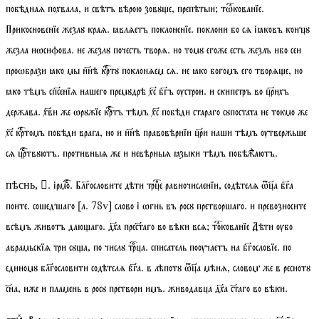
побѣднаѧ похвала, и свѣтъ вѣрою зовꙋе, препѣтыи;
тѡкованїе
.
Прикосновенїе жезлꙋ краѧ. ꙗвлѧетъ поклоненїе. поклони бо сѧ іꙗковъ концꙋ
жезла иѡсифова. не жезлꙋ почесть творѧ. но томꙋ егоже есть жезлъ ибо сеи
проѡбрази ꙗко мы ннѣ кртꙋ поклонѧем сѧ. не ꙗко богомъ его творѧе, но
ꙗко тѣмъ спсенїѧ нашего премꙋдрѣ хс бгъ ѹстрои. и скипетръ во црихъ
держава. хви же ѡрꙋжїе кртъ тѣмъ хс побѣди стараго сꙋпостата не токмо же
хс кртомъ побѣди врага, но и ннѣ правовѣрнїи цри наши тѣмъ ѹтвержьше
сѧ цртвꙋютъ. противныѧ же и невѣрныѧ ꙗзыки тѣмъ побѣжⷣаютъ.
.
ірмо
. Блгословите дѣти трце равночисленїи, содѣтелѧ ѿа бга
пѣснь, 
поите. сошедшаго
[
л.
78
v
]
слово і ѡгнь въ росꙋ претворшаго. и превозносите
всѣмъ животъ даюаго. дха престаго во вѣки всѧ;
токованїе
Дѣти ѹбо
аврамьскїѧ три сꙋа, по числꙋ трца. списатель поѹчаетъ на бгословїе. по
единомꙋ блгословити содѣтелѧ бга. в лѣпотꙋ ѿа мѣнѧ, словом же в реснотꙋ
сна, иже и пламень в росꙋ претвори имъ. живодавца дха стаго во вѣки.