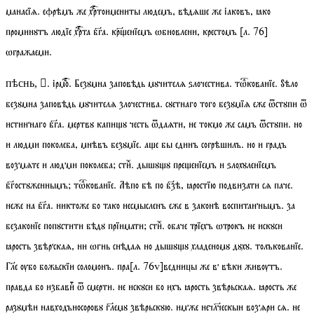
манасїѧ. ефрѣмъ же хртоимениты людемъ, вѣдѧше же іаковъ, ꙗко
проминꙋтъ людїе хрта бга. кренїемъ ѡбновлени, крестомъ
[
л.
76]
ѡгражаеми.
.
ірмо
. Безꙋмна заповѣдь мꙋчителѧ ѕлочестива.
тѡкованїе
. Ѕѣло
пѣснь, 
безꙋмна заповѣдь мꙋчителѧ злочестива. сꙋетнаго того безꙋмїѧ еже ѿстꙋпи ѿ
истиннаго бга. мертвꙋ капиꙋ честь ѿдаѧти, не токмо же самъ ѿстꙋпи. но
и людми поколеба, мнѣвъ безꙋмїе. ае бы единъ согрѣшилъ. но и градъ
возмѧте и людми поколеба;
стиⷯ
. дышꙋꙋ преенїемъ и ѕлохꙋленїемъ
бгостꙋженнымъ;
тѡкованїе
. Лѣпо бѣ по бзѣ, ꙗростїю подвизати сѧ паче.
неже на бга. никтоже бо тако несмысленъ еже в законѣ воспитаннымъ. за
безаконїе попꙋстити бѣдꙋ прїимати;
стиⷯ
. обаче трїехъ ѡтрокъ не искꙋси
ꙗрость звѣрскаѧ, ни ѡгнь снѣдаѧ но дышꙋꙋ хладеномꙋ дꙋхꙋ.
толъкованїе
.
Ге ѹбо божьскїи соломонъ. пра
[
л.
76
v
]
ведницы же в вѣки живѹтъ.
правда бо избавиⷮ ѿ смерти. не искꙋси бо ихъ ꙗрость звѣрьскаѧ. ꙗрость же
разꙋмѣи навходъносоровꙋ глемꙋ звѣрьскꙋю. имже нечлческыи возѧри сѧ. не