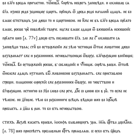
во блго времѧ причастно.
тѡкова
. Сирѣчь небрегъ заповѣди. и ѡслꙋшав сѧ
бга. изнесе родꙋ земномѹ смерть. прїимъ ѿ древа родꙋ началниⷦ адамъ. не бо
бѧше естествомъ зло древо то и смертоносно. но иⷨже не въ блго времѧ прїѧто
бѧше, рекше чре повелѣнїе творче. имже бѧше адамꙋ ѿ вкꙋшенїѧ искꙋшенїе
прїѧти ꙗко
[
л.
77
v
]
добро есть послꙋшати бга. ѕло же е ⷤ ⷷѡслꙋшати сѧ
заповѣди твоѧ;
стиⷯ
во ѹтверженїи же ѕѣло честномꙋ ѿтоле животное древо
возбранѧет еже и разбоиникꙋ. нечювьственомꙋ ѿверзе. блгоразꙋмно вопїюꙋ;
тѡкова
. Во ѹтверженїе рекше, в соблюденїе и чтномꙋ. сирѣчь раеви. ѿтолѣ
ѿнележе адамъ изгнанъ бы живоносное возбранѧетъ. еже приставлено
стреи. пламенное ѡрѹжїе еже разбоиникꙋ ѿверзе. но чювствено и
бгоразꙋмно. истинно бо хво слово еже рече, дне со мною еси в ра. то ѹже не
тѣлесне. но дховне. тѣло бо разбоиниче всѣмъ вѣдомо ꙗко во іерлмѣ
пребысть. а дша в раи. то бо есть нечювьствено.
. Жезлѣ касаеть краеви, іѡсифъ бываюихъ зрѧ. іиль цртва держана.
стихъ
[
л.
78]
ꙗко приспѣетъ преславныи кртъ проѧвлѧꙗ. се ѹбо есть цремъ