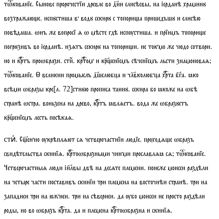
тѡкованїе
. Сынове пророчестїи древле во дни елисѣевы, на іерданѣ храминꙋ
возгражаюе. испꙋстиша в водꙋ секирꙋ с топориа пришедъшꙋ и елисѣю
повѣдаша. ѡнъ же вопросї ѧ ѡ мѣсте гдѣ испѹстиша. и прїимъ топорие
погрꙋзивъ во іерданѣ. изѧтъ секирꙋ на топории. не токмо же чюдо сотвори.
но и кртъ проѡбрази.
стиⷯ
. кртом и кренїемъ сѣченїемъ льсти знамоноваѧ;
тѡкованїе
. Ѡ великии промыслъ дшелюбца и члвколюбца хрта бга. ꙗко
всѣми ѡбразы кре
[
л.
72]
стнꙋю прописа таинꙋ. секира бо ꙗкоже на ѡбѣ
странѣ ѡстра. воньзена на древо, кртъ ꙗвлѧетъ. вода же ѡбразꙋетъ
кренїемъ лесть посѣкаѧ.
. С҃енно ѹкрѣплѧют сѧ четверочастнїи людїе. проходѧе ѡбразъ
стиⷯ
свидѣтельства скинїѧ. кртоѡбразными чинми прославлѧꙗ сѧ;
тѡкованїе
.
Четверочастныѧ люди іилвы двѣ на десѧте племени. понеже моисеи раздѣли
на четыре части поставивъ скинїи три племена на восточнѣи странѣ. три на
западнеи три на южнеи. три на сѣвернеи. да ѹбо моисеи не просто раздѣли
роды, но во ѡбразъ крта. да и племена кртоѡбразна и скинїѧ.