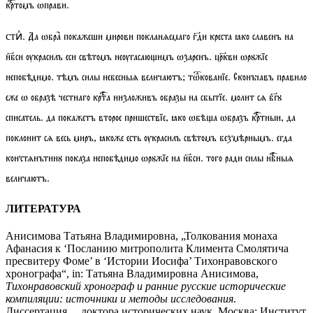
кртомъ ѡправи.
. Да ѡбра покажеши мирови покланѧемаго гди креста ꙗко славенъ на
стиⷯ
нбси ѹкрасилъ еси свѣтомъ неѹгасаюимъ ѡзаренъ. цркви ѡрꙋжїе
непобѣдимо. тѣмъ силы небесныѧ величаютъ;
тѡкованїе
. Сконъчавъ правило
еже ѡ образѣ честнаго крта низложивъ образы на сбытїе. молит сѧ бгꙋ
списатель. да покажетъ второе пришествїе, ꙗко ѡбѣа ѡбразъ кртныи, да
поклонит сѧ весь миръ, ꙗкоже есть ѹкрасилъ свѣтомъ безмѣрнымъ. егда
констѧнътинꙋ показа непобѣдимо ѡрꙋжїе на нбси. того ради силы нбныѧ
величаютъ.
ЛИТЕРАТУРА
Анисимова Татьяна Владимировна, „Толкования монаха
Афанасия к ‘Посланию митрополита Климента Смолятича
пресвитеру Фоме’ в ‘Истории Иосифа’ Тихонравовского
хронографа“, in: Т
атьяна Владимировна Анисимова,
Тихонравовский хронограф и ранние русские исторические
компиляции: источники и методы исследования
.
Диссертация… доктора исторических наук, Москва: Институт