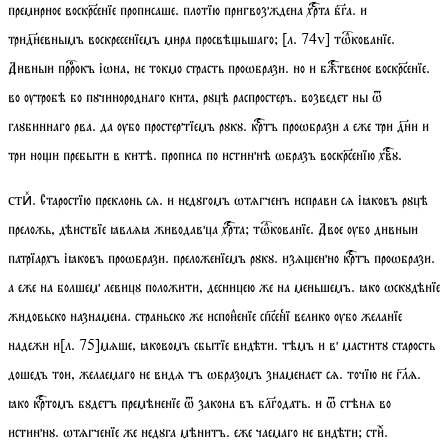
премирное воскрсенїе прописаше. плотїю пригвозждена хрта бга. и
тридневнымъ воскресенїемъ мира просвѣьшаго;
[
л.
74
v
]
тѡкованїе
.
Дивныи пррокъ іѡна, не токмо страсть проѡбрази. но и бжтвеное воскрсенїе.
во ѹтробѣ бо пꙋчинороднаго кита, рꙋцѣ распростеръ. возведет ны ѿ
глꙋбиннаго рва. да ѹбо простертїемъ рꙋкꙋ. кртъ проѡбрази а еже три дни и
три нои пребыти в китѣ. прописа по истиннѣ ѡбразъ воскрсенїю хвꙋ.
. Старостїю преклонь сѧ. и недꙋгомъ ѡтѧгченъ исправи сѧ іꙗковъ рꙋцѣ
стиⷯ
преложь, дѣиствїе ꙗвлѧꙗ живодавца хрта;
тѡкованїе
. Двое ѹбо дивныи
патрїархъ іꙗковъ проѡбрази. преложенїемъ рꙋкꙋ. изѧенно кртъ проѡбрази.
а еже на болшем левицꙋ положити, десницею же на меньшемъ. ꙗко ѡскꙋдѣнїе
жидовьско назнамена. страньско же испонⷧенїе спсенⷷї велико ѹбо желанїе
надежи и
[
л.
75]
мѧше, ꙗковомъ сбытїе видѣти. тѣмъ и в маститꙋ старость
дошедъ тои, желаемаго не видѧ тъ ѡбразомъ знаменает сѧ. точїю не глѧ.
ꙗко кртомъ бꙋдетъ премѣненїе ѿ закона въ блгодать. и ѿ стѣнѧ во
истиннꙋ. ѡтѧгченїе же недꙋга мѣнитъ. еже чаемаго не видѣти;
стиⷯ
.