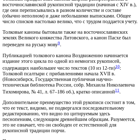
восточнославянской рукописной традиции (начиная с XIV в.),
где они переписывались в разном количестве и составе
(обычно неполном) и даже небольшими выписками. Общее
число списков настолько велико, что с трудом поддается учету.
Толковые каноны бытовали также на восточнославянских
землях Великого княжества Литовского, а канон Пасхе был
9
переведен на руську мову
.
Публикацией толкового канона Воздвижению начинается
издание этого цикла по одной из немногих рукописей,
10
содержащих наибольшее число текстов (10 из 12-ти)
:
Толковой псалтыри с прибавлениями начала XVII в.
(Новосибирск, Государственная публичная научно-
техническая библиотека России, собр. Михаилa Николаевичa
11
Тихомирова, № 41, л. 67–186 об.), кратко описанной
.
Дополнительное преимущество этой рукописи состоит в том,
что ее текст, видимо, не подвергался последовательному
редактированию, что видно по цитируемым здесь
песнопениям, следующим древнейшим образцам. Разумеется,
это не означает, что он свободен от естественной для
рукописной традиции порчи.