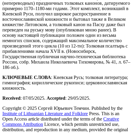
(непереводных) праздничных толковых канонов, датируемого
примерно 1170–1180-ми годами. Этот комплект, возникший в
Киевской Руси, получил широкое распространение в
восточнославянской книжности и бытовал также в Великом
княжестве Литовском, а толковый канон на Пасху даже был
переведен на руську мову (опубликован мною ранее). В
основу настоящей публикации положен один из весьма
немногих списков, содержащий максимальное количество
произведений этого цикла (10 из 12-ти): Толковая псалтырь с
прибавлениями начала XVII в. (Новосибирск,
Государственная публичная научно-техническая библиотека
России, собр. Михаилa Николаевичa Тихомирова, № 41, л. 67–
186 об.).
КЛЮЧЕВЫЕ
СЛОВА
: Киевская Русь; толковая литература;
гимнография; кириллические рукописи; церковнославянская
книжность.
Received
: 07/05/2025.
Accepted
: 29/05/2025.
Copyright © 2025 Сергей Юрьевич Темчин. Published by the
Institute of Lithuanian Literature and Folklore
Press
. This is an
Open Access article distributed under the terms of the
Creative
Commons Attribution
Licence, which permits unrestricted use,
distribution, and reproduction in any medium, provided the original