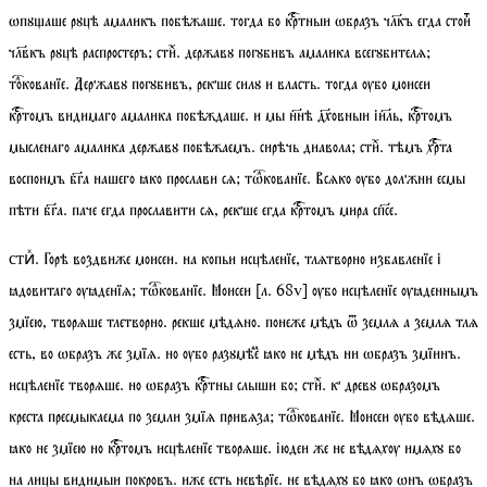
ѡпꙋаше рꙋцѣ амаликъ побѣжаше. тогда бо кртныи ѡбразъ члкъ егда стоиⷮ
члвкъ рꙋцѣ распростеръ;
сти
ⷯ. державꙋ погꙋбивъ амалика всегꙋбителѧ;
токованїе
. Державꙋ погꙋбивъ, рекше силꙋ и власть. тогда ѹбо моисеи
кртомъ видимаго амалика побѣждаше. и мы ннѣ дховныи іиль, кртомъ
мысленаго амалика державꙋ побѣжаемъ. сирѣчь диавола;
стиⷯ
. тѣмъ хрта
воспоимъ бга нашего ꙗко прослави сѧ;
тѡкованїе
. Всѧко ѹбо должни есмы
пѣти бга. паче егда прославити сѧ, рекше егда кртомъ мира спсе.
. Горѣ воздвиже моисеи. на копьи исцѣленїе, тлѧтворно избавленїе і
стиⷯ
ꙗдовитаго ѹꙗденїѧ;
тѡкованїе
. Моисеи
[
л.
68
v
]
ѹбо исцѣленїе ѹꙗденнымъ
змїею, творѧше тлетворно. рекше мѣдѧно. понеже мѣдъ ѿ землѧ а землѧ тлѧ
есть, во ѡбразъ же змїѧ. но ѹбо разꙋмѣеⷨ ꙗко не мѣдъ ни ѡбразъ змїинъ.
исцѣленїе творѧше. но ѡбразъ кртны слыши бо;
стиⷯ
. к древꙋ ѡбразомъ
креста пресмыкаема по земли змїѧ привѧза;
тѡкованїе
. Моисеи ѹбо вѣдѧше.
ꙗко не змїею но кртомъ исцѣленїе творѧше. іюдеи же не вѣдѧхѹ имѧхꙋ бо
на лицы видимыи покровъ. иже есть невѣрїе. не вѣдѧхꙋ бо ꙗко ѡнъ ѡбразъ