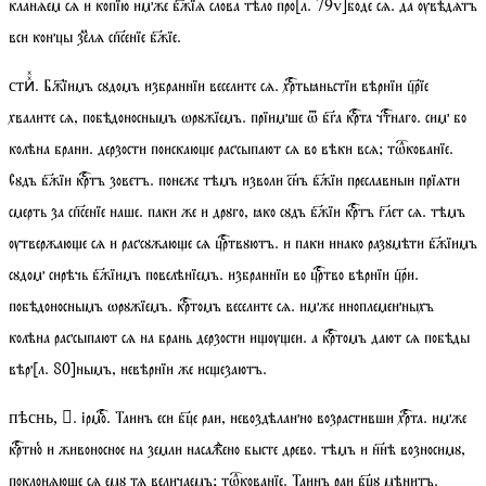
кланѧем сѧ и копїю имже бжїѧ слова тѣло про
[
л.
79
v
]
боде сѧ. да ѹвѣдѧтъ
вси концы зеⷨлѧ спсенїе бжїе.
. Бж҃їимъ сꙋдомъ избраннїи веселите сѧ. хртьꙗньстїи вѣрнїи црїе
стиⷯⷯ
хвалите сѧ, побѣдоноснымъ ѡрꙋжїемъ. прїимше ѿ бга крта чтнаго. сим бо
колѣна брани. дерзости поискаюе рассыпают сѧ во вѣки всѧ;
тѡкованїе
.
Сꙋдъ бжїи кртъ зоветъ. понеже тѣмъ изволи снъ бжїи преславныи прїѧти
смерть за спсенїе наше. паки же и дрꙋго, ꙗко сꙋдъ бжїи кртъ глет сѧ. тѣмъ
ѹтвержаюе сѧ и рассꙋжаюе сѧ цртвꙋютъ. и паки инако разꙋмѣти бжїимъ
сꙋдом сирѣчь бжїимъ повелѣнїемъ. избраннїи во цртво вѣрнїи цри.
побѣдоноснымъ ѡрꙋжїемъ. кртомъ веселите сѧ. имже иноплеменныхъ
колѣна рассыпают сѧ на брань дерзости иѹеи. а кртомъ дают сѧ побѣды
вѣр
[
л.
80]
нымъ, невѣрнїи же исезаютъ.
.
ірмо
. Таинъ еси бце раи, невоздѣланно возрастивши хрта. имже
пѣснь, 
кртноⷷ и живоносное на земли насажⷣено бысте древо. тѣмъ и ннѣ возносимꙋ,
поклонѧюе сѧ емꙋ тѧ величаемъ;
тѡкованїе
. Таинъ раи бцꙋ мѣнитъ.