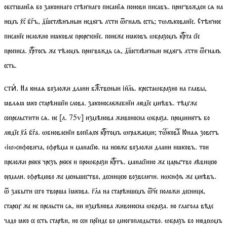
обетшанїѧ бо законнаго стѣннаго писанїѧ понови писавъ. пригвождеи сѧ на
немъ хс бгъ, дшетлѣнъныи недꙋгъ лсти ѿгналъ есть;
тѡлъкованїе
. Стѣнное
писанїе неложно иꙗковле прореченїе. понеже иꙗковъ ѡбразомъ крта сїе
прописа. хртосъ же тѣломъ пригвождь сѧ, дшетлѣнныи недꙋгъ лсти ѿгналъ
есть.
. На юнаѧ возложи длани бжтвеныи іиль. крестаѡбразно на главы,
стиⷯ
ꙗвлѧꙗ ꙗко старѣишїи слова. законослꙋжебнїи людїе мнѣвъ. тѣмже
сопрельстити сѧ. не
[
л.
75
v
]
измѣнова живоносна ѡбраза. проминꙋтъ бо
людїе ха бга. ѡбновленїи вопїѧхꙋ кртомъ ѡгражаеми;
тѡкова
Юнаѧ зоветъ
‹іѡ›сифовича, ефрѣма и манасїю. на неюже возложи длани иꙗковъ. тои
преложи рꙋкꙋ чрезъ рꙋкꙋ и проѡбрази кртъ. манасїино же царьство лѣвицею
ѹмали. ефрѣмово же меньшество, десницею возвеличи. иѡсифъ же мнѣвъ.
ѿ забыти сего творша іꙗкова. гла на старѣишемъ ѿе положи десницꙋ,
старец же не прельсти сѧ, ни измѣнова живоносна ѡбраза. но глагола вѣде
чадо ꙗко се есть старѣи, но сеи прїиде во многоплодьство. ѡбразъ бо июдеѡмъ