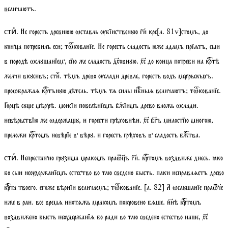
величаютъ.
. Не горесть древнюю ѡставль ѹбїиственꙋю ги кре
[
л.
81
v
]
стомъ, до
стиⷯ
конца потребилъ еси;
тѡкованїе
. Не горесть сладость юже адамъ прїѧтъ, сыи
в породѣ ѡслꙋшанїем, сїю же сладость дховнꙋю. хс до конца потреби на кртѣ
желчи вкꙋсивъ;
стиⷯ
. тѣмъ древо ѹслади древле, горесть водъ меррьскыхъ.
проѡбражаѧ кртънꙋю дѣтель. тѣмъ тѧ силы нбныѧ величаютъ;
тѡкованїе
.
Горцѣ сꙋе мѣррѣ. моисїи повелѣнїемъ бжїимъ древо вложь ѡслади.
невѣрьствїю же ѡдержаꙋ, и горести грѣховнѣи. хс бгъ милостїю многою,
преложи кртомъ невѣрїе в вѣрꙋ. и горесть грѣховъ в сладость бжтва.
. Непрестанно грꙋзима мракомъ праѿъ ги. кртомъ воздвиже днесь. ꙗко
стиⷯ
бо сыи неѹдержанїемъ естество во тлю сведено бысть. паки исправлѧетъ древо
крта твоего. егоже вѣрнїи величаемъ;
тѡкованїе
.
[
л.
82]
А ѡслꙋшанїе праѿе
иже в раи. все времѧ инотѧжь мракомъ покровено бѧше. ннѣ кртомъ
воздвижено бысть неѹдержанїѧ бо ради во тлю сведено естество наше, хс