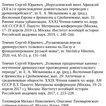
Темчин Сергей Юрьевич, „Иерусалимский мних Афанасий
(XII в.) и происхождение домонгольских переводов с
древнееврейского“, in: Е. А. Мельникова и др. (ред.),
Восточная Европа в древности и Средневековье
, вып. 31:
Ранние этапы урбанизации. XXXI Чтения памяти чл.-корр.
АН СССР В.Т. Пашуто: Материалы конференции (Москва,
17–19 апреля 2019 г.), Москва: Институт всеобщей истории
Р
оссийской академии наук, 2019, с. 240–244.
Темчин Сергей Юрьевич,
„
Руськомовная версия
древнерусского толкового канона на Пасху и
функционирование
руськой мовы
“
, in:
Slavistica Vilnensis
,
2020, vol. 65 (1), p.
131–144.
Темчин Сергей Юрьевич, „Толковые праздничные каноны –
неучтенное древнерусское произведение домонгольского
периода“, in: Е. А. Мельникова и др. (ред.),
Восточная Европа
в древности и Средневековье
, вып. 29: Античные и
средневековые общности. XХIX Чтения памяти чл.-корр. АН
СССР В.Т. Пашуто: Материалы конференции (Москва, 19–21
апреля 2017 г.), Москва: Институт всеобщей истории
Российской академии наук, 2017, с. 223–228.
Тихомиров Михаил Николаевич,
Описание Тихомировского
собрания рукописей
, Москва: Наука
, 1968.