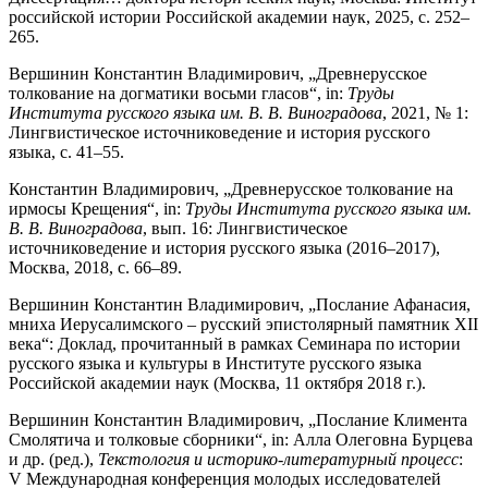
российской истории Российской академии наук, 2025, с. 252–
265.
Вершинин Константин Владимирович, „Древнерусское
толкование на догматики восьми гласов“, in:
Труды
Института русского языка им. В. В. Виноградова
, 2021, № 1:
Лингвистическое источниковедение и история русского
языка, с. 41–55.
Константин Владимирович, „Древнерусское толкование на
ирмосы Крещения“, in:
Труды Института русского языка им.
В. В. Виноградова
, вып. 16: Лингвистическое
источниковедение и история русского языка
(2016–2017),
Москва, 2018, с. 66–89.
Вершинин Константин Владимирович, „Послание Афанасия,
мниха Иерусалимского – русский эпистолярный памятник XII
века“: Доклад, прочитанный в рамках Семинара по истории
русского языка и культуры в Институте русского языка
Российской академии наук (Москва, 11 октября 2018 г.).
Вершинин Константин Владимирович, „Послание Климента
Смолятича и толковые сборники“, in: Алла Олеговна Бурцева
и др. (ред.),
Текстология и историко-литературный процесс
:
V Международная конференция молодых исследователей