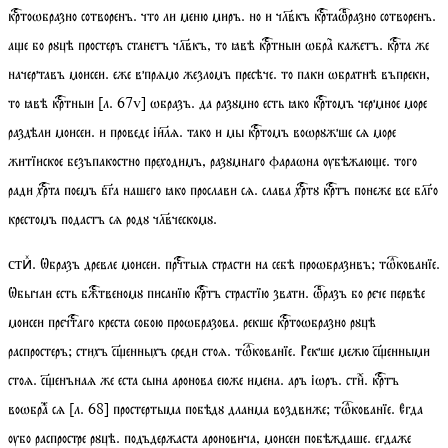
кртоѡбразно сотворенъ. что ли меню миръ. но и члвкъ кртаѡразно сотворенъ.
ае бо рꙋцѣ простеръ станетъ члвкъ, то ꙗвѣ кртныи ѡбра кажетъ. крта же
начертавъ моисеи. еже впрѧмо жезломъ пресѣче. то паки ѡбратнѣ въпреки,
то ꙗвѣ кртныи
[
л
. 67
v
]
ѡбразъ. да разꙋмно есть ꙗко кртомъ чермное море
раздѣли моисеи. и проведе іилѧ. тако и мы кртомъ воѡрꙋжше сѧ море
житїиское безъпакостно преходимъ, разꙋмнаго фараѡна ѹбѣжаюе. того
ради хрта поемъ бга нашего ꙗко прослави сѧ. слава хртꙋ кртъ понеже все блго
крестомъ подастъ сѧ родꙋ члвческомꙋ.
. Ѡбразъ древле моисеи. прчтыѧ страсти на себѣ проѡбразивъ;
тѡкованїе
.
стиⷯ
Ѡбычаи есть бжтвеномꙋ писанїю кртъ страстїю звати. ѡразъ бо рече первѣе
моисеи пречтаго креста собою проѡбразова. рекше кртоѡбразно рꙋцѣ
распростеръ;
стихъ
сенныхъ среди стоѧ.
тѡкованїе
. Рекше межю сенными
стоѧ. сенънаѧ же еста сына аронова еюже имена. аръ іѡръ.
сти
ⷯ. кртъ
воѡбраⷤ сѧ
[
л
. 68]
простертыма побѣдꙋ дланма воздвиже;
тѡкованїе
. Егда
ѹбо распростре рꙋцѣ. подъдержаста ароновича, моисеи побѣждаше. егдаже