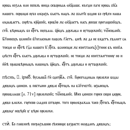
кровь козлѧ или пепелъ юнца скверныѧ ѡсаше. колми паче кровь спса
нашего. первомꙋ ѹбо ѡбразъ бысть намъ же сбытїе водою бо грѣхи наша
ѡмываетъ. сирѣчь кренїе, кровїю же ѡсаетъ насъ рекше причаенїемъ.
сти
. вѣрнымъ бо кртъ похвала. цремъ держава и ѹтверженїе;
тѡкованїе
.
Боносецъ великїи бгогласныи павелъ глетъ. мнѣ же да не бꙋдетъ хвалит сѧ
токмо ѡ кртѣ гда нашего іс҃ хрта. великомꙋ же констѧнъ[с]тинꙋ въ копїѧ
мѣсто кртъ бысть держава и ѹтверженїе. не токмо же констѧнтинѹ но и
ннѣ правовѣрнымъ нашимъ цремъ. кртъ держава и ѹтверженїе.
. Ѹслышаⷯ ги смотреѧ.
стиⷯ
. Горкочадныѧ преложи воды
пѣснь, . ірмо
древомъ моисеи. в пꙋстыни древле кртомъ на блгочестїе. ꙗзыкомъ
проꙗвлѧше
[
л.
71
v
]
преложенїе;
тѡкованїе
. Ꙗко моисеи горкꙋ сꙋꙋ меррꙋ,
древо вложи. горкꙋю сладкꙋ сотвори. того проѡбражаѧ тако хртосъ кртнымъ
древом невѣрїе в вѣрꙋ преложи.
. Во глꙋбинѣ погрѧзъшꙋю сѣкꙋюе возрасте иѡрданъ древомъ;
стиⷯ