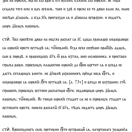
зрѧ на ѡрꙋжїе, имже бы врагъ его ѹбїенъ блжилъ бы ѡрꙋжїе. не тома
елмаже того иже и емъ ѹбилъ. тако и здѣ и преже бо то древо было же, ныне
побѣди дїѧволъ. а егда хсъ пригвозди сѧ и дїꙗвола ѹпразни. и подастъ
миръ дшамъ нашимъ.
. Тебе препѣтое древо на немже распѧт сѧ хс. едема хранѧее ѡбрааюе
стиⷯ
сѧ ѡрꙋжїе кресте ѹстыдѣ сѧ;
тѡкованїе
. Егда ѹбо согрѣши праѿъ адамъ,
сыи в породѣ. и правосꙋдецъ бгъ ѿ раѧ изгна, ꙗко ѡслꙋшника. и пристави
стража раеви. херѹвимъ пламенное ѡрꙋжїе да прно вертит сѧ и входа не
дастъ хотѧимъ внити. но дховнѣ разбоиникъ прїиде носѧ кртъ, и
ѡбрааюе сѧ ѡрꙋжїе хрте ѹстыдѣ сѧ.
[
л.
73
v
]
и входа не возбрани;
стиⷯ
.
страшенъ херꙋвимъ ѹстꙋпи распѧтомꙋ кртꙋ. подаюемꙋ миръ дшамъ
нашимъ;
тѡкованїе
. Не токмо ѡрꙋжїе стыдит сѧ но и херꙋвимъ стыдит сѧ
ѹстꙋпати крестꙋ. понеже распѧты хс бгъ, тѣмъ подаетъ миръ дшамъ
нашимъ.
. Преисподнихъ силъ противни хртꙋ ѹстрашаюⷮ сѧ, начертанаго знаменїѧ
стиⷯ