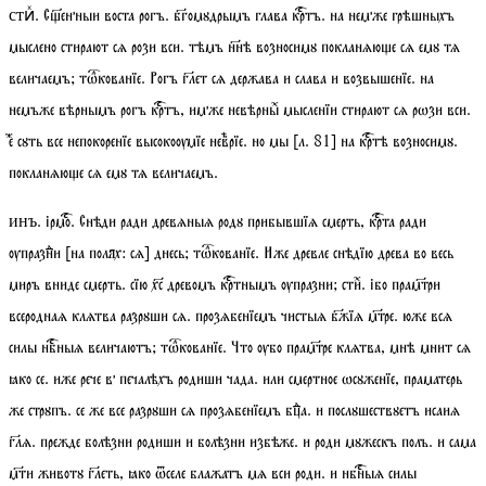
. С҃енныи воста рогъ. бгомꙋдрымъ глава кртъ. на немже грѣшныхъ
стиⷯ
мыслено стирают сѧ рози вси. тѣмъ ннѣ возносимꙋ покланѧюе сѧ емꙋ тѧ
величаемъ;
тѡкованїе
. Рогъ глет сѧ держава и слава и возвышенїе. на
немъже вѣрнымъ рогъ кртъ, имже невѣрныⷯ мысленїи стирают сѧ рѡзи вси.
еⷤ сꙋть все непокоренїе высокоѹмїе невⷺрїе. но мы
[
л.
81]
на кртѣ возносимꙋ.
покланѧюе сѧ емꙋ тѧ величаемъ.
.
ірмо
. Снѣди ради древѧныѧ родꙋ прибывшїѧ смерть, крта ради
инъ
ѹпразнⷣи [
на полях:
сѧ] днесь;
тѡкованїе
. Иже древле снѣдїю древа во весь
миръ вниде смерть. сїю хс древомъ кртнымъ ѹпразни;
стиⷯ
. ібо прамтри
всероднаѧ клѧтва разрꙋши сѧ. прозѧбенїемъ чистыѧ бжїѧ мтре. юже всѧ
силы нбныѧ величаютъ;
тѡкованїе
. Что ѹбо прамтре клѧтва, мнѣ мнит сѧ
ꙗко се. иже рече в печалѣхъ родиши чада. или смертное ѡсꙋженїе, праматерь
же стрꙋпъ. се же все разрꙋши сѧ прозѧбенїемъ бцⷣа. и послꙋшествꙋетъ исаиѧ
глѧ. прежде болѣзни родиши и болѣзни избѣже. и роди мꙋжескъ полъ. и сама
мти животꙋ глеть, ꙗко ѿселе блажатъ мѧ вси роди. и нбныѧ силы