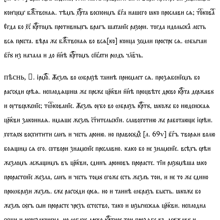
концем бжтвенаѧ. тѣмъ хрта воспоимъ бга нашего ꙗко прослави сѧ;
токова
Егда бо хс кртомъ противныхъ врагъ шатанїе разори. тогда идольскаⷶ лесть
всѧ преста. вѣра же бжтвенаѧ во всѧ[ко] конца земли простре сѧ. ѡбычаи
бгꙋ из начала и до ннѣ кртомъ спсати рѡдъ члвчь.
.
ірмо
. Жезлъ во ѡбразѣ таинѣ приемлет сѧ. прозѧбенїемъ бо
пѣснь, 
рассꙋди ерѣѧ. неплодѧиꙗ же преже цркви ннѣ процвѣте древо крта державꙋ
и ѹтверженїе;
тѡкованїе
. Жезлъ ѹбо во ѡбразъ кртꙋ, ꙗкоже бо июдеискаѧ
цркви законнаѧ. имѧше жезлъ стительскїи. славохотию же работаюе іерѣи.
хотѧхꙋ восхитити санъ и честь ароню. но правосꙋдеⷰ
[
л.
69
v
]
бгъ творѧи волю
боѧим сѧ его. сотвори знаменїе преславно. како бо не знаменїе. всѣхъ ерѣи
жезломъ лежаимъ въ цркви, единъ ароновъ прорасте. тїи разꙋмѣша ꙗко
прорастенїе жезла,
санъ и честь томꙋ егоже есть жезлъ тои, и не то же едино
проѡбрази жезлъ. еже рассꙋди ереѧ. но и таинѣ ѡбразъ бысть. ꙗкоже бо
жезлъ сꙋхъ сыи прорасте чрезъ естество, тако и ꙗзыческаѧ цркви. неплодна
сꙋи и неѹзаконена, но ѡбаче древо кртное тои прозѧбе въ державꙋ и