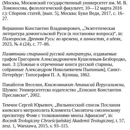
(Москва, Московский государственный университет им. М. В.
Ломоносова, филологический факультет, 10—12 марта 2016
г.): Сборник статей, [вып. 5], Москва: Буки Веди, 2017, с. 16–
27.
Вершинин Константин Владимирович, „Экзегетическая
литература домонгольской Руси (к постановке вопроса)“,
in:
Палеоросия. Древняя Русь: во времени, в личностях, в идеях
,
2023, № 4 (24), с. 77–86.
Памятники старинной русской литературы
, издаваемые
графом Григорием Александровичем Кушелевым-Безбородко,
вып. 3: [Ложные и отреченные книги русской старины,
собранные Александром Николаевичем Пыпиным], Санкт-
Петербург: Типография П. А. Кулиша, 1862.
Панайотов Веселин,
Книжовникът Атанасий Йерусалимски
,
Шумен: Университетско издателство „Епископ Константин
Преславски“, 2002.
Темчин Сергей Юрьевич,
„Вильнюсский список Послания
киевского митрополита Климента Смолятича смоленскому
пресвитеру Фоме с толкованиями мниха Афанасия“, in:
Rocznik Teologiczny Chrześcijańskiej Akademii Teologicznej
, t. 57,
zesz. 1, Warszawa, 2015, s. 93–115.