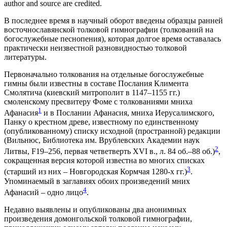
author and source are credited.
В последнее время в научный оборот введены образцы ранней
восточнославянской толковой гимнографии (толкований на
богослужебные песнопения), которая долгое время оставалась
практически неизвестной разновидностью толковой
литературы.
Первоначально толкования на отдельные богослужебные
гимны были известны в составе Послания Климента
Смолятича (киевский митрополит в 1147–1155 гг.)
смоленскому пресвитеру Фоме с толкованиями мниха
1
Афанасия
и в Послани
и Афанасия, мниха Иерусалимского,
Панку о крестном древе, известному по единственному
(опубликованному) списку исходной (пространной) редакции
(Вильнюс, Библиотека им. Врублевских Академии наук
2
Литвы, F19–256, первая четветверть XVI в., л. 84 об.–88 об.)
,
сокращенная версия которой известна во многих списках
3
(старший из них – Новгородская Кормчая 1280-х гг.)
.
Упоминаемый в заглавиях обоих произведений мних
4
Афанасий – одно лицо
.
Недавно выявлены и опубликованы два анонимных
произведения домонгольской толковой гимнографии,