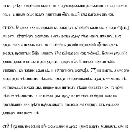
но къ звѣри ввержени быша. но в седмокрꙋжьнеи ражженꙋю багаданьскꙋю
пеь. в неиже сꙋе поѧхꙋ препѣтыи ѿъ нашиⷯ бже блгословенъ еси.
. Ѿ древа вкꙋшь первыи въ члвцѣхъ в тлѣнїе всели сѧ. в паденїе[мъ]
стихъ
живота. бечестїемъ ѡсꙋженъ бысть всемꙋ родѹ тѣлоносенъ нѣкакъ, ꙗко
вредъ недꙋга подалъ есть. но ѡбрѣтше, земнїи возведенїе кртное древо.
зовемъ препѣтыи ѿъ нашихъ бже блгословен еси;
тѡкова
. Велико различїе
древꙋ. древо ѹбо еже в раи разꙋмъ. добрꙋ и лꙋ ѿ негоже первыи члк҃ъ
вкꙋсивъ, въ тлѣнїе всели сѧ. и безчестїемъ ѡсꙋже
[
л.
77]
нїе бысть. а еже рече
всемꙋ родꙋ тѣлоносенъ нѣкакъ. прежде бо престꙋпленїѧ. адамъ тѣлесенъ бѣ.
не требоваше ꙗкоже мы. пиею или питїемъ тѣлеси снабдѣти сѧ. то ѹже
нѣкако тѣлоносенъ, а не ꙗкоже мы. вред же нѣкакъ болѣзни. ꙗже по
престꙋпленїи или грѣхи назнаменаетъ премꙋдре же хитрецъ бгъ ѹмысли
древомъ иже востаннѣ.
Разрꙋшь повелѣнїе бго ѡслꙋшанїе и древо изнесе смерть земнымъ. еже не
стиⷯ