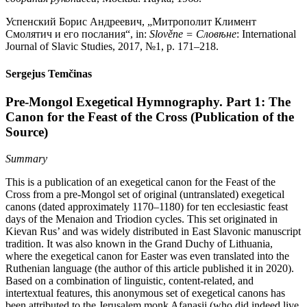
Успенский Борис Андреевич, „Митрополит Климент
Смолятич и его послания“, in:
Slověne = Словѣне
: International
Journal of Slavic Studies, 2017, №1, p. 171–218.
Sergejus Temčinas
Pre-Mongol Exegetical Hymnography. Part 1: The
Canon for the Feast of the Cross (Publication of the
Source)
Summary
This is a publication of an exegetical canon for the Feast of the
Cross from a pre-Mongol set of original (untranslated) exegetical
canons (dated approximately 1170–1180) for ten ecclesiastic feast
days of the Menaion and Triodion cycles. This set originated in
Kievan Rus’ and was widely distributed in East Slavonic manuscript
tradition. It was also known in the Grand Duchy of Lithuania,
where the exegetical canon for Easter was even translated into the
Ruthenian language (the author of this article published it in 2020).
Based on a combination of linguistic, content-related, and
intertextual features, this anonymous set of exegetical canons has
been attributed to the Jerusalem monk Afanasii (who did indeed live