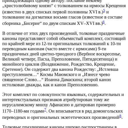
принадлежащих одному автору: послание некоему
„христолюбивому князю“ с толкованием на ирмосы Крещения
5
(известно в двух списках первой половины XVI в.)
и
толкование на догматики восьми гласов (известное в составе
6
сборника „Бисерие“ по двум спискам XV–XVI вв.)
.
В отличие от этих двух произведений, толковые праздничные
каноны представляют собой объемистый комплект, состоящий
по крайней мере из 12-ти оригинальных толкований к 10-ти
переводным канонам (часто вместе с ирмосами) 9-ти
праздничных дней цветно-триодного (Вербное воскресенье,
Великий четверг, Пасха, Преполовение, Пятидесятница) и
минейного циклов (Воздвижение, Рождество, Крещение,
Сретение). Он содержит два канона Рождеству: „Истлевша
преступлением…“ Космы Маюмского и „Изнесе чрево
священное Слово…“ Иоанна Дамаскина; второй канон
истолкован дважды, как и канон Преполовению.
Этот комплект по совокупности языковых, содержательных и
интертекстуальных признаков атрибутирован тому же
иерусалимскому мниху Афанасию и датирован примерно
7
1170–1180-ми годами
. Он вписывается в ряд домонгольских
8
переводных и оригинальных экзегетических произведений
.
Толковые праздничные каноны широко распространены в