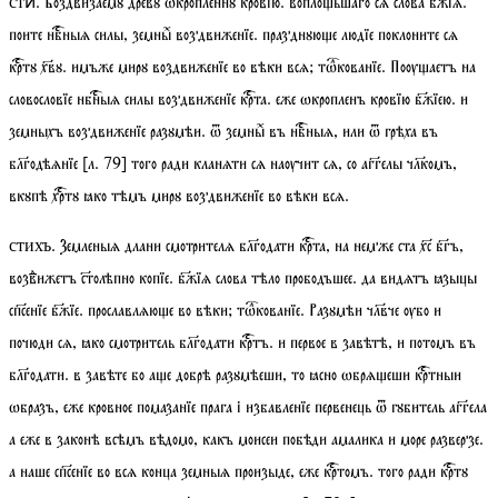
. Воздвизаемꙋ древꙋ ѡкропленнꙋ кровїю. воплоьшаго сѧ слова бжїѧ.
стиⷯ
поите нбныѧ силы, земныⷯ воздвиженїе. празднꙋюе людїе поклоните сѧ
кртꙋ хвꙋ. имъже мирꙋ воздвиженїе во вѣки всѧ;
тѡкованїе
. Поѹаетъ на
словословїе нбныѧ силы воздвиженїе крта. еже ѡкропленъ кровїю бжїею. и
земныхъ воздвиженїе разꙋмѣи. ѿ земныⷯ въ нбныѧ, или ѿ грѣха въ
блгодѣѧнїе
[
л.
79]
того ради кланѧти сѧ наѹчит сѧ, со аггелы члкомъ,
вкꙋпѣ хртꙋ ꙗко тѣмъ мирꙋ воздвиженїе во вѣки всѧ.
. Земленыѧ длани смотрителѧ блгодати крта, на немже ста хс бгъ,
стихъ
возвⷣижетъ столѣпно копїе. бжїѧ слова тѣло прободъшее. да видѧтъ ꙗзыцы
спсенїе бжїе. прославлѧюе во вѣки;
тѡкованїе
. Разꙋмѣи члвче ѹбо и
почюди сѧ, ꙗко смотритель блгодати кртъ. и первое в завѣтѣ, и потомъ въ
блгодати. в завѣте бо ае добрѣ разꙋмѣеши, то ꙗсно ѡбрѧеши кртныи
ѡбразъ, еже кровное помазанїе прага і избавленїе первенець ѿ гꙋбитель аггела
а еже в законѣ всѣмъ вѣдомо, какъ моисеи побѣди амалика и море разверзе.
а наше спсенїе во всѧ конца земныѧ произыде, еже кртомъ. того ради кртꙋ