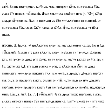
. Дивно простираемъ слнч҃ныѧ лꙋча испꙋати крта. исповѣдаша нбса
стиⷯⷯ
славꙋ бга нашего;
тѡкованїе
. Дѣло дивно еже просїѧти паче
[
л.
72
v
]
слнце
ѡбразꙋ кртномꙋ на нбси, и показати сѧ црю констѧнтинꙋ по истиннѣ бо
исповѣдаша нбса славꙋ бжїю. слава бо бжїѧ кртъ. исповѣдаша же нбса
рекше.
.
ірмосъ
. Ѡ треблженное древо. на немъже распѧт сѧ хсъ црь и гдь.
пѣснь, 
тѡкованїе
. Слыши что ради блжитъ древо. повѣдаю ти что ради блженно
есть. не просто бо древо рече блжю. но то древо на немже распѧт сѧ хсъ црь и
гь. смотри же здѣ что ради велика не рече, ѡ блженныи крте, но древо
поминаетъ. ѡно древо поноситъ глѧ. ꙗко ѡнѣмъ древомъ дїѧволъ прелсти
ны. симъ бо преленъ бысть. слыши бо;
стиⷯ
. имже паде сѧ иже древомъ
прелеи. тобою преленъ бысть хви пригвоздившемꙋ сѧ плотїю. подаюемꙋ
миръ дшамъ ншиⷨ;
[
л.
73]
тѡкованїе
. Се къ древꙋ тобою преленъ бысть.
виждь хитрости прирече хви пригвождьшемꙋ сѧ плотїю ꙗкоже бо и кто любо