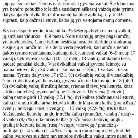
taip pat su kokiais šeimos nariais nuolat gyvena vaikai. Šie klausimai
yra bendro pobūdžio ir leidžia
susidaryti aiškesnį vaizdą apie tyrime
dalyvaujančių dvikalbių informantų kalbinę aplinką, t. y. leidžia
suprasti, kaip dažnai lietuvių kalba jų yra vartojama namų domene.
Iš viso eksperimentinį testą atliko 35 šešerių–dvylikos metų vaikai,
jų amžiaus vidurkis – 8,9 metai. Nors tiriamųjų imtys pagal amžių
yra nevienodos, šiame tyrime nesiekta nustatyti derinimo sunkumų,
susijusių su amžiumi. Vis dėlto verta pastebėti, kad amžius neturi
įtakos tyrimo rezultatams, kadangi tiek jaunesni vaikai (6–9 metų; 17
vaikų), tiek vyresni vaikai (10–12 metų; 18 vaikų), atlikdami testą,
padarė panašiai klaidų. Visi dvikalbiai vaikai gyvena šeimoje su
mama lietuve, iš jų 34 vaikai – su mama ir tėčiu, 1 vaikas – tik su
mama. Tyrime dalyvavo 17 (43,1 %) dvikalbių vaikų iš vienakalbių
šeimų (abu tėvai yra lietuviai), gyvenančių ne Lietuvoje, ir 18 (56,9
%) dvikalbių vaikų iš mišrių šeimų (vienas iš tėvų yra lietuvis, kitas
– kitos tautybės), gyvenančių ne Lietuvoje. Tik vieną (lietuvių
)
kalbą namie girdi 13 vaikų (37,1 %), dvi kalbas (dažniausiai lietuvių
kalbą ir anglų kalbą arba lietuvių kalbą ir kitą antrą kalbą (prancūzų /
švedų / norvegų / rusų / vengrų) – 15 vaikų (42,9 %), tris kalbas
(dažniausiai lietuvių, anglų ir trečią kalbą (prancūzų / arabų / rusų) –
3 vaikai (8,6 %), o keturias kalbas (dažniausiai lietuvių, anglų,
graikų ir ketvirtą kalbą (rusų / vengrų / norvegų / prancūzų /
portugalų) – 4 vaikai (11,4 %
). Iš aptartų duomenų matyti, kad dėl
kalbų įvairovės susidaro nevienodos dvikalbių vaikų imtys pagal jų