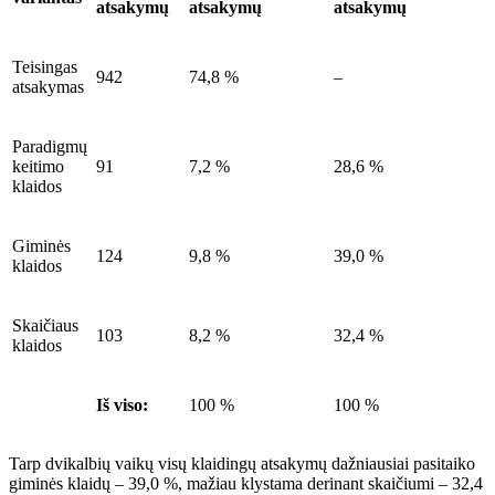
atsakymų
atsakymų
atsakymų
Teisingas
942
74,8 %
–
atsakymas
Paradigmų
keitimo
91
7,2 %
28,6 %
klaidos
Giminės
124
9,8 %
39,0 %
klaidos
Skaičiaus
103
8,2 %
32,4 %
klaidos
Iš viso:
100 %
100 %
Tarp dvikalbių vaikų visų klaidingų atsakymų dažniausiai pasitaiko
giminės klaidų – 39,0 %, mažiau klystama derinant skaičiumi – 32,4