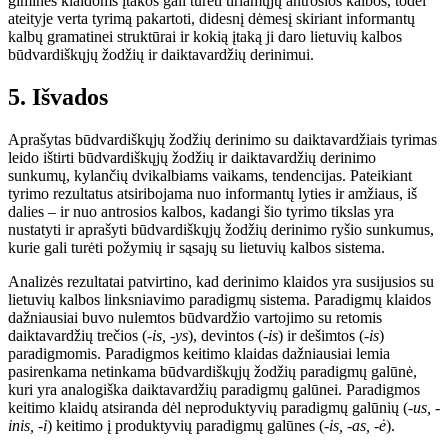
giminės klaidoms įtakos gali turėti tiriamųjų antrosios kalbos, todėl
ateityje verta tyrimą pakartoti, didesnį dėmesį skiriant informantų
kalbų gramatinei struktūrai ir kokią įtaką ji daro lietuvių kalbos
būdvardiškųjų žodžių ir daiktavardžių derinimui.
5. Išvados
Aprašytas būdvardiškųjų žodžių derinimo su daiktavardžiais tyrimas
leido ištirti būdvardiškųjų žodžių ir daiktavardžių derinimo
sunkumų, kylančių dvikalbiams vaikams, tendencijas. Pateikiant
tyrimo rezultatus atsiribojama nuo informantų lyties ir amžiaus, iš
dalies – ir nuo antrosios kalbos, kadangi šio tyrimo tikslas yra
nustatyti ir aprašyti būdvardiškųjų žodžių derinimo ryšio sunkumus,
kurie gali turėti požymių ir sąsajų su lietuvių kalbos sistema.
Analizės rezultatai patvirtino, kad derinimo klaidos yra susijusios su
lietuvių kalbos linksniavimo paradigmų sistema. Paradigmų klaidos
dažniausiai buvo nulemtos būdvardžio vartojimo su retomis
daiktavardžių trečios (
-is, -ys
), devintos (
-is
) ir dešimtos (
-is
)
paradigmomis. Paradigmos keitimo klaidas dažniausiai lemia
pasirenkama netinkama būdvardiškųjų žodžių paradigmų galūnė,
kuri yra analogiška daiktavardžių paradigmų galūnei. Paradigmos
keitimo klaidų atsiranda dėl neproduktyvių paradigmų galūnių (
-us, -
inis, -i
) keitimo į produktyvių paradigmų galūnes (
-is, -as, -ė
).