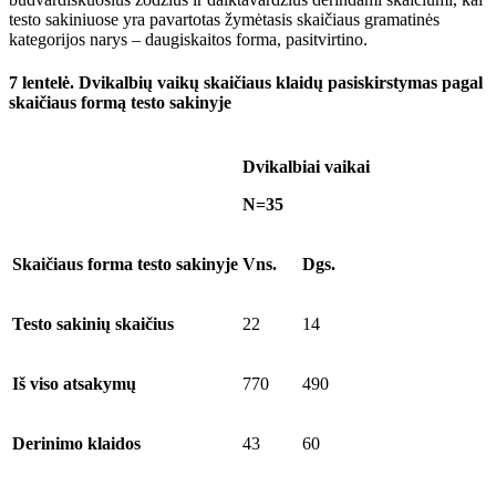
testo sakiniuose yra pavartotas žymėtasis skaičiaus gramatinės
kategorijos narys – daugiskaitos forma, pasitvirtino.
7 lentelė
.
Dvikalbių vaikų skaičiaus klaidų pasiskirstymas pagal
skaičiaus formą testo sakinyje
Dvikalbiai vaikai
N=35
Skaičiaus forma testo sakinyje
Vns.
Dgs.
Testo sakinių skaičius
22
14
Iš viso atsakymų
770
490
Derinimo klaidos
43
60