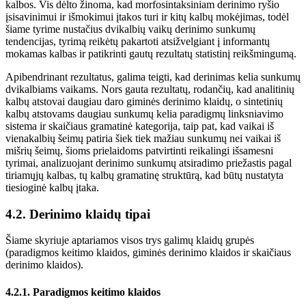
kalbos. Vis dėlto žinoma, kad morfosintaksiniam derinimo ryšio
įsisavinimui ir išmokimui įtakos turi ir kitų kalbų mokėjimas, todėl
šiame tyrime nustačius dvikalbių vaikų derinimo sunkumų
tendencijas, tyrimą reikėtų pakartoti atsižvelgiant į informantų
mokamas kalbas ir patikrinti gautų rezultatų statistinį reikšmingumą.
Apibendrinant rezultatus, galima teigti, kad derinimas kelia sunkumų
dvikalbiams vaikams. Nors gauta rezultatų, rodančių, kad analitinių
kalbų atstovai daugiau daro giminės derinimo klaidų, o sintetinių
kalbų atstovams daugiau sunkumų kelia paradigmų linksniavimo
sistema ir skaičiaus gramatinė kategorija, taip pat, kad vaikai iš
vienakalbių šeimų patiria šiek tiek mažiau sunkumų nei vaikai iš
mišrių šeimų, šioms prielaidoms patvirtinti reikalingi išsamesni
tyrimai, analizuojant derinimo sunkumų atsiradimo priežastis pagal
tiriamųjų kalbas, tų kalbų gramatinę struktūrą, kad būtų nustatyta
tiesioginė kalbų įtaka.
4.2. Derinimo klaidų tipai
Šiame skyriuje aptariamos visos trys galimų klaidų grupės
(paradigmos keitimo klaidos, giminės derinimo klaidos ir skaičiaus
derinimo klaidos).
4.2.1. Paradigmos keitimo klaidos