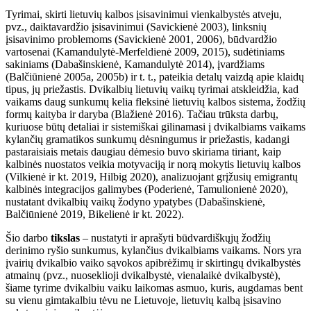
Tyrimai, skirti lietuvių kalbos įsisavinimui vienkalbystės atveju,
pvz., daiktavardžio įsisavinimui (Savickienė 2003), linksnių
įsisavinimo problemoms (Savickienė 2001, 2006), būdvardžio
vartosenai (Kamandulytė-Merfeldienė 2009, 2015), sudėtiniams
sakiniams (Dabašinskienė, Kamandulytė 2014), įvardžiams
(Balčiūnienė 2005a, 2005b) ir t. t., pateikia detalų vaizdą apie klaidų
tipus, jų priežastis. Dvikalbių lietuvių vaikų tyrimai atskleidžia, kad
vaikams daug sunkumų kelia fleksinė lietuvių kalbos sistema, žodžių
formų kaityba ir daryba (Blažienė 2016). Tačiau trūksta darbų,
kuriuose būtų detaliai ir sistemiškai gilinamasi į dvikalbiams vaikams
kylančių gramatikos sunkumų dėsningumus ir priežastis, kadangi
pastaraisiais metais daugiau dėmesio buvo skiriama
tiriant, kaip
kalbinės nuostatos veikia motyvaciją ir norą mokytis lietuvių kalbos
(Vilkienė ir kt. 2019, Hilbig 2020), analizuojant grįžusių emigrantų
kalbinės integracijos galimybes (Poderienė, Tamulionienė 2020),
nustatant dvikalbių vaikų žodyno ypatybes (Dabašinskienė,
Balčiūnienė 2019, Bikelienė ir kt. 2022).
Šio darbo
tikslas
– nustatyti ir aprašyti būdvardiškųjų žodžių
derinimo ryšio sunkumus, kylančius dvikalbiams vaikams. Nors yra
įvairių dvikalbio vaiko sąvokos apibrėžimų ir skirtingų dvikalbystės
atmainų (pvz., nuoseklioji dvikalbystė, vienalaikė dvikalbystė),
šiame tyrime dvikalbiu vaiku laikomas asmuo, kuris, augdamas bent
su vienu gimtakalbiu tėvu ne Lietuvoje, lietuvių kalbą įsisavino