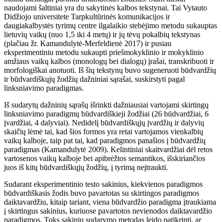
naudojami šaltiniai yra du sakytinės kalbos tekstynai. Tai Vytauto
Didžiojo universitete Tarpkultūrinės komunikacijos ir
daugiakalbystės tyrimų centre ilgalaikio stebėjimo metodu sukauptas
lietuvių vaikų (nuo 1,5 iki 4 metų) ir jų tėvų pokalbių tekstynas
(plačiau žr. Kamandulytė-Merfeldienė 2017) ir pusiau
eksperimentiniu metodu sukaupti priešmokyklinio ir mokyklinio
amžiaus vaikų kalbos (monologų
bei dialogų) įrašai, transkribuoti ir
morfologiškai anotuoti. Iš šių tekstynų buvo sugeneruoti būdvardžių
ir būdvardiškųjų žodžių dažniniai sąrašai, suskirstyti pagal
linksniavimo paradigmas.
Iš sudarytų dažninių sąrašų išrinkti dažniausiai vartojami skirtingų
linksniavimo paradigmų būdvardiškieji žodžiai (26 būdvardžiai, 6
įvardžiai, 4 dalyviai). Nedidelį būdvardiškųjų įvardžių ir dalyvių
skaičių lėmė tai, kad šios formos yra retai vartojamos vienkalbių
vaikų kalboje, taip pat tai, kad paradigmos panašios į būdvardžių
paradigmas (Kamandulytė 2009). Kelintiniai skaitvardžiai dėl retos
vartosenos vaikų kalboje bei apibrėžtos semantikos, išskiriančios
juos iš kitų būdvardiškųjų žodžių, į tyrimą neįtraukti.
Sudarant eksperimentinio testo sakinius, kiekvienos paradigmos
būdvardiškasis žodis buvo pavartotas su skirtingos paradigmos
daiktavardžiu, kitaip tariant, viena būdvardžio paradigma
įtraukiama
į skirtingus sakinius, kuriuose pavartotos nevienodos daiktavardžio
paradigmos. Toks sakinių sudarymo metodas leido patikrinti, ar