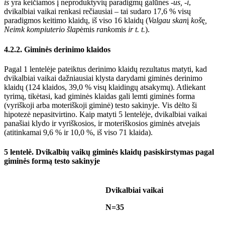
is
yra keičiamos į neproduktyvių paradigmų galūnes
-us,
-
i
,
dvikalbiai vaikai renkasi rečiausiai – tai sudaro 17,6 % visų
paradigmos keitimo klaidų, iš viso 16 klaidų (
Valgau skan
į
koš
ę
,
Neimk kompiuterio šlap
ėmis
rank
omis
ir t. t.
).
4.2.2. Giminės derinimo klaidos
Pagal 1 lentelėje pateiktus derinimo klaidų rezultatus matyti, kad
dvikalbiai vaikai dažniausiai klysta darydami giminės derinimo
klaidų (124 klaidos, 39,0 % visų klaidingų atsakymų). Atliekant
tyrimą, tikėtasi, kad giminės klaidas gali lemti giminės forma
(vyriškoji arba moteriškoji giminė) testo sakinyje. Vis dėlto ši
hipotezė nepasitvirtino. Kaip matyti 5 lentelėje, dvikalbiai vaikai
panašiai klydo ir vyriškosios, ir moteriškosios giminės atvejais
(atitinkamai 9,6 % ir 10,0 %, iš viso 71 klaida).
5 lentelė.
Dvikalbių vaikų giminės klaidų pasiskirstymas pagal
giminės formą testo sakinyje
Dvikalbiai vaikai
N=35