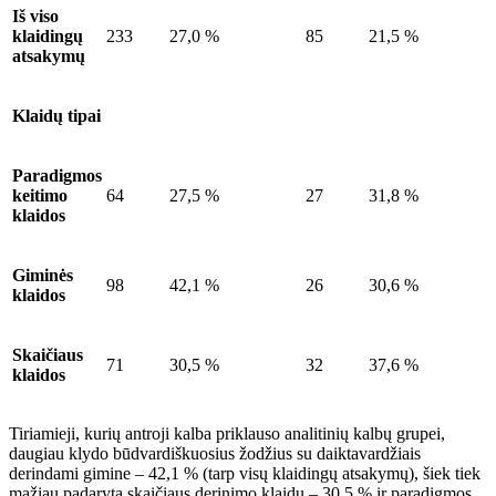
Iš viso
klaidingų
233
27,0 %
85
21,5 %
atsakymų
Klaidų tipai
Paradigmos
keitimo
64
27,5 %
27
31,8 %
klaidos
Giminės
98
42,1 %
26
30,6 %
klaidos
Skaičiaus
71
30,5 %
32
37,6 %
klaidos
Tiriamieji, kurių antroji kalba priklauso analitinių kalbų grupei,
daugiau klydo būdvardiškuosius žodžius su daiktavardžiais
derindami gimine – 42,1 % (tarp visų klaidingų atsakymų), šiek tiek
mažiau padaryta skaičiaus derinimo klaidų – 30,5 % ir paradigmos