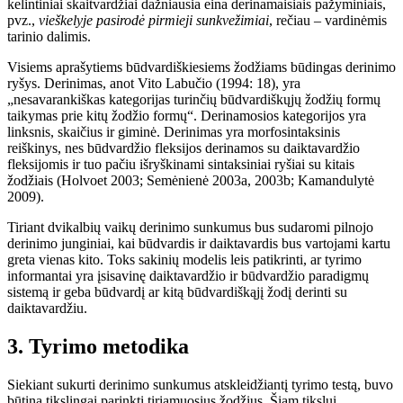
kelintiniai skaitvardžiai dažniausia eina derinamaisiais pažyminiais,
pvz.,
vieškelyje pasirodė
pirmieji
sunkvežimiai
, rečiau – vardinėmis
tarinio dalimis.
Visiems aprašytiems būdvardiškiesiems žodžiams būdingas derinimo
ryšys. Derinimas, anot Vito Labučio (1994: 18), yra
„nesavarankiškas kategorijas turinčių būdvardiškųjų žodžių formų
taikymas prie kitų žodžio formų“. Derinamosios kategorijos yra
linksnis, skaičius ir giminė. Derinimas yra morfosintaksinis
reiškinys, nes būdvardžio fleksijos derinamos su daiktavardžio
fleksijomis ir tuo pačiu išryškinami sintaksiniai ryšiai su kitais
žodžiais (Holvoet 2003
; Semėnienė 2003a, 2003b; Kamandulytė
2009).
Tiriant dvikalbių vaikų derinimo sunkumus bus sudaromi pilnojo
derinimo junginiai, kai būdvardis ir daiktavardis bus vartojami kartu
greta vienas kito. Toks sakinių modelis leis patikrinti, ar tyrimo
informantai yra įsisavinę daiktavardžio ir būdvardžio paradigmų
sistemą ir geba būdvardį ar kitą būdvardiškąjį žodį derinti su
daiktavardžiu.
3. Tyrimo metodika
Siekiant sukurti derinimo sunkumus atskleidžiantį tyrimo testą, buvo
būtina tikslingai parinkti tiriamuosius žodžius. Šiam tikslui