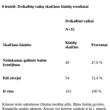
8 lentelė.
Dvikalbių vaikų skaičiaus klaidų rezultatai
Dvikalbiai vaikai
N=35
Klaidų
Skaičiaus klaidos
Procentai
skaičius
Netinkamas galūnės balsio
49
47,6 %
žymėjimas
Kiti atvejai
54
52,4 %
Iš viso:
103
100 %
Kituose testo sakiniuose (
Statau medin
ę
pil
is
, Bijau bais
ių
gyvūn
o
,
Nepakeliu sunk
ių
akm
ens
,
Knyga yra kair
ėse
rank
oje
ir kt.)
,
matyti,