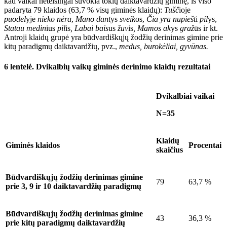
kad vaikai neteisingai suvokia tokių daiktavardžių giminę, iš viso
padaryta 79 klaidos (63,7 % visų giminės klaidų):
Tušč
ioje
puodel
yje
nieko nėra
,
Mano dant
ys
sveik
os
,
Čia yra nupiešt
i
pil
ys
,
Statau medin
ius
pil
is
, Labai bais
us
žuv
is
,
Mamos ak
ys
graž
ūs
ir kt.
Antroji klaidų grupė yra būdvardiškųjų žodžių derinimas gimine prie
kitų paradigmų daiktavardžių, pvz.,
medus, burokėliai, gyvūnas
.
6 lentelė.
Dvikalbių vaikų giminės derinimo klaidų rezultatai
Dvikalbiai vaikai
N=35
Klaidų
Giminės klaidos
Procentai
skaičius
Būdvardiškųjų žodžių derinimas gimine
79
63,7 %
prie 3, 9 ir 10 daiktavardžių paradigmų
Būdvardiškųjų žodžių derinimas gimine
43
36,3 %
prie kitų paradigmų daiktavardžių