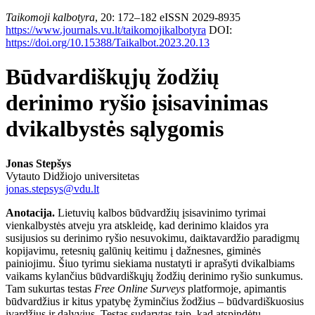
Taikomoji kalbotyra
, 20: 172–182 eISSN 2029-8935
https://www.journals.vu.lt/taikomojikalbotyra
DOI:
https://doi.org/10.15388/Taikalbot.2023.20.13
Būdvardiškųjų žodžių
derinimo ryšio įsisavinimas
dvikalbystės sąlygomis
Jonas Stepšys
Vytauto Didžiojo universitetas
jonas.stepsys@vdu.lt
Anotacija.
Lietuvių kalbos būdvardžių įsisavinimo tyrimai
vienkalbystės atveju yra atskleidę, kad derinimo klaidos yra
susijusios su derinimo ryšio nesuvokimu, daiktavardžio paradigmų
kopijavimu, retesnių galūnių keitimu į dažnesnes, giminės
painiojimu. Šiuo tyrimu siekiama nustatyti ir aprašyti dvikalbiams
vaikams kylančius būdvardiškųjų žodžių derinimo ryšio sunkumus.
Tam sukurtas testas
Free Online Surveys
platformoje, apimantis
būdvardžius ir kitus ypatybę žyminčius žodžius – būdvardiškuosius
įvardžius ir dalyvius. Testas sudarytas taip, kad atspindėtų