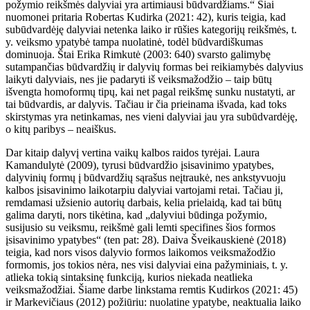
požymio reikšmės dalyviai yra artimiausi būdvardžiams.“ Šiai
nuomonei pritaria Robertas Kudirka (2021: 42), kuris teigia, kad
subūdvardėję dalyviai netenka laiko ir rūšies kategorijų reikšmės, t.
y. veiksmo ypatybė tampa nuolatinė, todėl būdvardiškumas
dominuoja. Štai Erika Rimkutė (2003: 640) svarsto galimybę
sutampančias būdvardžių ir dalyvių formas bei reikiamybės dalyvius
laikyti dalyviais, nes jie padaryti iš veiksmažodžio – taip būtų
išvengta homoformų tipų, kai net pagal reikšmę sunku nustatyti, ar
tai būdvardis, ar dalyvis. Tačiau ir čia prieinama išvada, kad toks
skirstymas yra netinkamas, nes vieni dalyviai jau yra subūdvardėję,
o kitų paribys – neaiškus.
Dar kitaip dalyvį vertina vaikų kalbos raidos tyrėjai. Laura
Kamandulytė (20
09), tyrusi būdvardžio įsisavinimo ypatybes,
dalyvinių formų į būdvardžių sąrašus neįtraukė, nes ankstyvuoju
kalbos įsisavinimo laikotarpiu dalyviai vartojami retai. Tačiau ji,
remdamasi užsienio autorių darbais, kelia prielaidą, kad tai būtų
galima daryti, nors tikėtina, kad „dalyviui būdinga požymio,
susijusio su veiksmu, reikšmė gali lemti specifines šios formos
įsisavinimo ypatybes“ (ten pat: 28). Daiva Šveikauskienė (2018)
teigia, kad nors visos dalyvio formos laikomos veiksmažodžio
formomis, jos tokios nėra, nes visi dalyviai eina pažyminiais, t. y.
atlieka tokią sintaksinę funkciją, kurios niekada neatlieka
veiksmažodžiai. Šiame darbe linkstama remtis Kudirkos (2021: 45)
ir Markevičiaus (2012) požiūriu: nuolatine ypatybe, neaktualia laiko