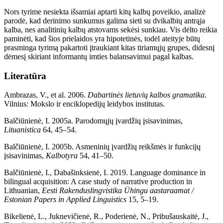
Nors tyrime nesiekta išsamiai aptarti kitų kalbų poveikio,
analizė
parodė, kad derinimo sunkumus galima sieti su dvikalbių antrąja
kalba, nes analitinių kalbų atstovams sekėsi sunkiau. Vis dėlto reikia
paminėti, kad šios prielaidos yra hipotetinės, todėl ateityje būtų
prasminga tyrimą pakartoti įtraukiant kitas tiriamųjų grupes, didesnį
dėmesį skiriant informantų imties balansavimui pagal kalbas.
Literatūra
Ambrazas, V., et al. 2006.
Dabartinės lietuvių kalbos gramatika
.
Vilnius: Mokslo ir enciklopedijų leidybos institutas.
Balčiūnienė, I. 2005a. Parodomųjų įvardžių įsisavinimas,
Lituanistica
64, 45–54.
Balčiūnienė, I. 2005b.
Asmeninių įvardžių reikšmės ir funkcijų
įsisavinimas,
Kalbotyra
54, 41–50.
Balčiūnienė, I., Dabašinksienė, I. 2019. Language dominance in
bilingual acquisition: A case study of narrative production in
Lithuanian,
Eesti Rakenduslingvistika Ühingu aastaraamat /
Estonian Papers in Applied Linguistics
15, 5–19.
Bikelienė, L., Juknevičienė, R., Poderienė, N., Pribušauskaitė, J.,