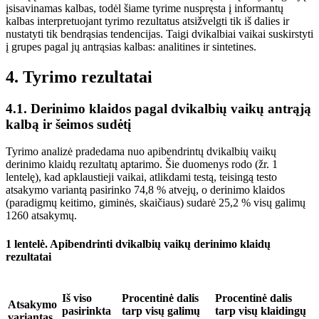
įsisavinamas kalbas, todėl šiame tyrime nuspręsta į informantų
kalbas interpretuojant tyrimo rezultatus atsižvelgti tik iš dalies ir
nustatyti tik bendrąsias tendencijas. Taigi dvikalbiai vaikai suskirstyti
į grupes pagal jų antrąsias kalbas: analitines ir sintetines.
4. Tyrimo rezultatai
4.1. Derinimo klaidos pagal dvikalbių vaikų antrąją
kalbą ir šeimos sudėtį
Tyrimo analizė pradedama nuo apibendrintų dvikalbių vaikų
derinimo klaidų rezultatų aptarimo. Šie duomenys rodo (žr. 1
lentelę),
kad apklaustieji vaikai, atlikdami testą, teisingą testo
atsakymo variantą pasirinko 74,8 % atvejų, o derinimo klaidos
(paradigmų keitimo, giminės, skaičiaus) sudarė 25,2 % visų galimų
1260 atsakymų.
1 lentelė.
Apibendrinti dvikalbių vaikų derinimo klaidų
rezultatai
Iš viso
Procentinė dalis
Procentinė dalis
Atsakymo
pasirinkta
tarp visų galimų
tarp visų klaidingų
variantas