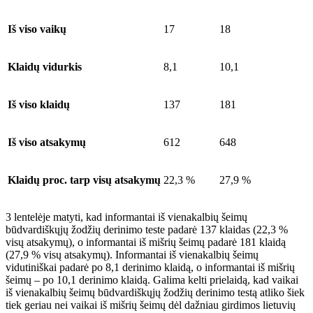
Iš viso vaikų
17
18
Klaidų vidurkis
8,1
10,1
Iš viso klaidų
137
181
Iš viso atsakymų
612
648
Klaidų proc. tarp visų atsakymų
22,3 %
27,9 %
3 lentelėje matyti, kad informantai iš vienakalbių šeimų
būdvardiškųjų žodžių derinimo teste padarė 137 klaidas (22,3 %
visų atsakymų), o informantai iš mišrių šeimų padarė 181 klaidą
(27,9 %
visų atsakymų). Informantai iš vienakalbių šeimų
vidutiniškai padarė po 8,1 derinimo klaidą, o informantai iš mišrių
šeimų – po 10,1 derinimo klaidą. Galima kelti prielaidą, kad vaikai
iš vienakalbių šeimų būdvardiškųjų žodžių derinimo testą atliko šiek
tiek geriau nei vaikai iš mišrių šeimų dėl dažniau girdimos lietuvių