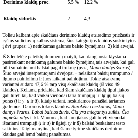
Derinimo klaidų proc.
5,5 %
12,2 %
Klaidų vidurkis
2
4,3
Toliau kalbant apie skaičiaus derinimo klaidų atsiradimo priežastis ir
ryšius su lietuvių kalbos sistema, šios kategorijos
klaidos suskirstytos
į dvi grupes: 1) netinkamas galūnės balsio žymėjimas, 2) kiti atvejai.
Iš 8 lentelėje pateiktų duomenų matyti, kad daugiausia klystama
pasirenkant netinkamą galūnės balsio žymėjimą tais atvejais, kai gali
būti supainiojami balsiai pagal trukmę (pvz.,
Mano dant
ys
švar
us
).
Šiuo atvejai interpretuojami dvejopai – nelaikant balsių trumpumo /
ilgumo painiojimu ir juos laikant painiojimu. Tokie atsakymų
variantai sudaro 47,6 % tarp visų skaičiaus klaidų (iš viso 49
klaidos). Keliama prielaida, kad šiam skaičiaus klaidų tipui įtakos
gali turėti tai, kad vaikai vienodai taria trumpųjų ir ilgųjų balsių
por
as (
i
ir
y
,
u
ir
ū
), kitaip tariant, neskiriamos panašiai tariamos
grafemos. Daromos tokios klaidos:
Burokėl
iai
neskan
us
,
Mano
dant
ys
švar
us
,
Labai bais
ios
žuv
is
,
Čia yra miegant
ys
zuik
is
,
Čia
nupiešt
a
pil
ys
ir kt. Manoma, kad tam įtakos gali turėti vienodai
ištariami trumpieji (
i
ir
u
) ir ilgieji (
y
ir
ū
) balsiai beskaitant testo
sakinius. Taigi manytina, kad šiame tyrime skaičiaus derinimo
klaidas gali lemti balsių panašumas.