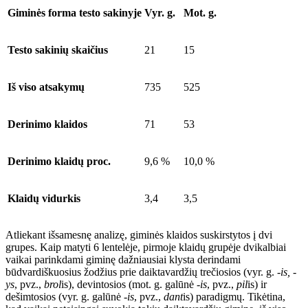
Giminės forma testo sakinyje
Vyr. g.
Mot. g.
Testo sakinių skaičius
21
15
Iš viso atsakymų
735
525
Derinimo klaidos
71
53
Derinimo klaidų proc.
9,6 %
10,0 %
Klaidų vidurkis
3,4
3,5
Atliekant išsamesnę analizę, giminės klaidos suskirstytos į dvi
grupes. Kaip matyti 6 lentelėje, pirmoje klaidų grupėje dvikalbiai
vaikai parinkdami giminę dažniausiai klysta derindami
būdvardiškuosius žodžius prie daiktavardžių trečiosios (vyr. g.
-is, -
ys
, pvz.,
brol
is
), devintosios (mot. g. galūnė
-is
, pvz.,
pil
is
) ir
dešimtosios (vyr. g. galūnė
-is
, pvz.,
dant
is
) paradigmų. Tikėtina,