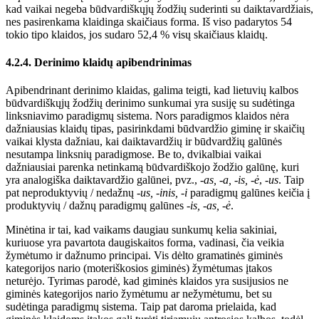
kad vaikai negeba būdvardiškųjų žodžių suderinti su daiktavardžiais,
nes pasirenkama klaidinga skaičiaus forma. Iš viso padarytos 54
tokio tipo klaidos, jos sudaro 52,4 % visų skaičiaus klaidų.
4.2.4. Derinimo klaidų apibendrinimas
Apibendrinant derinimo klaidas, galima teigti, kad lietuvių kalbos
būdvardiškųjų žodžių derinimo sunkumai yra susiję su sudėtinga
linksniavimo paradigmų sistema. Nors paradigmos klaidos nėra
dažniausias klaidų tipas, pasirinkdami būdvardžio giminę ir skaičių
vaikai klysta dažniau, kai daiktavardžių ir būdvardžių galūnės
nesutampa linksnių
paradigmose. Be to, dvikalbiai vaikai
dažniausiai parenka netinkamą būdvardiškojo žodžio galūnę, kuri
yra analogiška daiktavardžio galūnei, pvz., -
as, -a,
-
is,
-
ė
, -
us
. Taip
pat neproduktyvių / nedažnų
-us, -inis, -i
paradigmų galūnes keičia į
produktyvių / dažnų paradigmų galūnes
-is, -as, -ė
.
Minėtina ir tai, kad vaikams daugiau sunkumų kelia sakiniai,
kuriuose yra pavartota daugiskaitos forma, vadinasi,
čia veikia
žymėtumo ir dažnumo principai. Vis dėlto gramatinės giminės
kategorijos nario (moteriškosios giminės) žymėtumas įtakos
neturėjo. Tyrimas parodė, kad giminės klaidos yra susijusios ne
giminės kategorijos nario žymėtumu ar nežymėtumu, bet su
sudėtinga paradigmų sistema. Taip pat daroma prielaida, kad