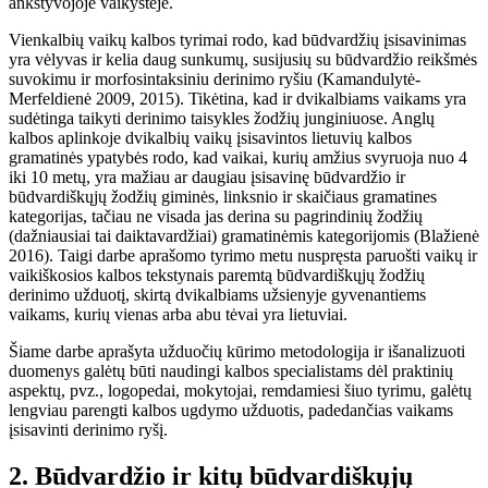
ankstyvojoje vaikystėje.
Vienkalbių vaikų kalbos tyrimai rodo, kad būdvardžių įsisavinimas
yra vėlyvas ir kelia daug sunkumų
, susijusių su būdvardžio reikšmės
suvokimu ir morfosintaksiniu derinimo ryšiu (Kamandulytė-
Merfeldienė 2009, 2015). Tikėtina, kad ir dvikalbiams vaikams yra
sudėtinga taikyti derinimo taisykles žodžių junginiuose. Anglų
kalbos aplinkoje dvikalbių vaikų įsisavintos lietuvių kalbos
gramatinės ypatybės rodo, kad vaikai, kurių amžius svyruoja nuo 4
iki 10 metų, yra mažiau ar daugiau įsisavinę būdvardžio ir
būdvardiškųjų žodžių giminės, linksnio ir skaičiaus gramatines
kategorijas, tačiau ne visada jas derina su pagrindinių žodžių
(dažniausiai tai daiktavardžiai) gramatinėmis kategorijomis (Blažienė
2016). Taigi darbe aprašomo tyrimo metu nuspręsta paruošti vaikų ir
vaikiškosios kalbos tekstynais paremtą būdvardiškųjų žodžių
derinimo užduotį, skirtą dvikalbiams užsienyje gyvenantiems
vaikams, kurių vienas arba abu tėvai yra lietuviai.
Šiame darbe aprašyta užduočių kūrimo metodologija ir išanalizuoti
duomenys galėtų būti naudingi kalbos specialistams dėl praktinių
aspektų, pvz., logopedai, mokytojai, remdamiesi šiuo tyrimu, galėtų
lengviau parengti kalbos ugdymo užduotis, padedančias vaikams
įsisavinti derinimo ryšį.
2. Būdvardžio ir kitų būdvardiškųjų