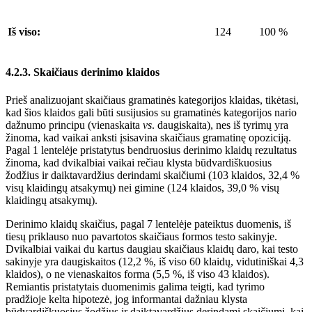
Iš viso:
124
100 %
4.2.3. Skaičiaus derinimo klaidos
Prieš analizuojant skaičiaus gramatinės kategorijos klaidas, tikėtasi,
kad šios klaidos gali būti susijusios su gramatinės kategorijos nario
dažnumo principu (vienaskaita
vs
. daugiskaita), nes iš tyrimų yra
žinoma, kad vaikai anksti įsisavina skaičiaus gramatinę opoziciją.
Pagal 1 lentelėje pristatytus bendruosius derinimo klaidų rezultatus
žinoma, kad dvikalbiai vaikai rečiau klysta būdvardiškuosius
žodžius ir daiktavardžius derindami skaičiumi (103 klaidos, 32,4 %
visų klaidingų atsakymų) nei gimine (124 klaidos, 39,0 % visų
klaidingų atsakymų).
De
rinimo klaidų skaičius, pagal 7 lentelėje pateiktus duomenis, iš
tiesų priklauso nuo pavartotos skaičiaus formos testo sakinyje.
Dvikalbiai vaikai du kartus daugiau skaičiaus klaidų daro, kai testo
sakinyje yra daugiskaitos (12,2 %, iš viso 60 klaidų, vidutiniškai 4,3
klaidos), o ne vienaskaitos forma (5,5 %, iš viso 43 klaidos).
Remiantis pristatytais duomenimis galima teigti, kad tyrimo
pradžioje kelta hipotezė, jog informantai dažniau klysta
būdvardiškuosius žodžius ir daiktavardžius derindami skaičiumi, kai