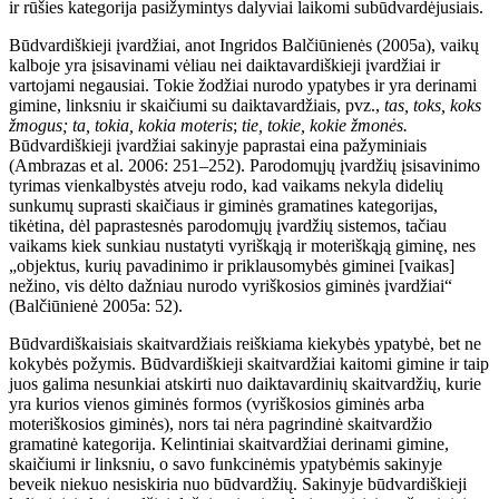
ir rūšies kategorija pasižymintys dalyviai laikomi subūdvardėjusiais.
Būdvardiškieji įvardžiai, anot Ingridos Balčiūnienės (2005a), vaikų
kalboje yra įsisavinami vėliau nei daiktavardiškieji įvardžiai ir
vartojami negausiai. Tokie žodžiai nurodo ypatybes ir yra derinami
gimine, linksniu ir skaičiumi su daiktavardžiais, pvz.,
tas
,
toks
,
koks
žmogus;
ta
,
tokia
,
kokia
moteris
;
tie
,
tokie
,
kokie
žmonės.
Būdvardiškieji įvardžiai sakinyje paprastai eina pažyminiais
(Ambrazas et al. 2006: 251–252). Parodomųjų įvardžių įsisavinimo
tyrimas vienkalbystės atveju rodo, kad vaikams nekyla didelių
sunkumų suprasti skaičiaus ir giminės gramatines kategorijas,
tikėtina, dėl paprastesnės parodomųjų įvardžių sistemos, tačiau
vaikams kiek sunkiau nustatyti vyriškąją ir moteriškąją giminę, nes
„objektus, kurių pavadinimo ir priklausomybės giminei [vaikas]
nežino, vis dėlto dažniau nurodo vyriškosios giminės įvardžiai“
(Balčiūnienė 2005a: 52).
Būdvardiškaisiais
skaitvardžiais
reiškiama kiekybės ypatybė, bet ne
kokybės požymis. Būdvardiškieji skaitvardžiai kaitomi gimine ir taip
juos galima nesunkiai atskirti nuo daiktavardinių skaitvardžių, kurie
yra kurios vienos giminės formos (vyriškosios giminės arba
moteriškosios giminės), nors tai nėra pagrindinė skaitvardžio
gramatinė kategorija. Kelintiniai skaitvardžiai derinami gimine,
skaičiumi ir linksniu, o savo funkcinėmis ypatybėmis sakinyje
beveik niekuo nesiskiria nuo būdvardžių. Sakinyje būdvardiškieji