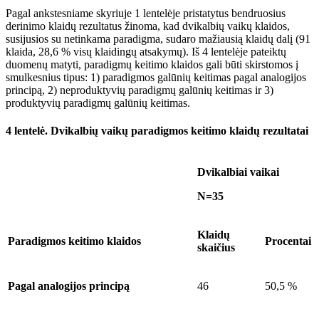
Pagal ankstesniame skyriuje 1 lentelėje pristatytus bendruosius
derinimo klaidų rezultatus žinoma, kad dvikalbių vaikų klaidos,
susijusios su netinkama paradigma, sudaro mažiausią klaidų dalį (91
klaida, 28,6 % visų klaidingų atsakymų). Iš 4 lentelėje pateiktų
duomen
ų matyti, paradigmų keitimo klaidos gali būti skirstomos į
smulkesnius tipus: 1) paradigmos galūnių keitimas pagal analogijos
principą, 2) neproduktyvių paradigmų galūnių keitimas ir 3)
produktyvių paradigmų galūnių keitimas.
4 lentelė.
Dvikalbių vaikų paradigmos keitimo klaidų rezultatai
Dvikalbiai vaikai
N=35
Klaidų
Paradigmos keitimo klaidos
Procentai
skaičius
Pagal analogijos principą
46
50,5 %