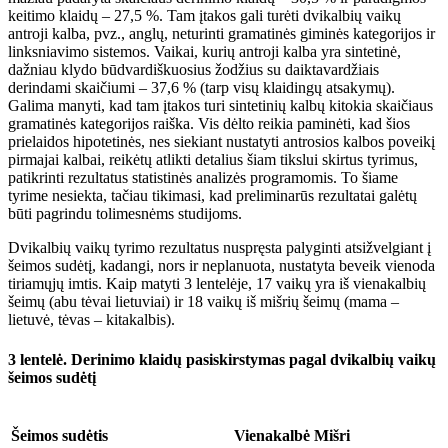
keitimo klaidų – 27,5 %. Tam įtakos gali turėti dvikalbių vaikų
antroji kalba, pvz., anglų, neturinti gramatinės giminės kategorijos ir
linksniavimo sistemos. Vaikai, kurių antroji kalba yra sintetinė,
dažniau klydo būdvardiškuosius žodžius su daiktavardžiais
derindami skaičiumi – 37,6 % (tarp visų klaidingų atsakymų).
Galima manyti, kad tam įtakos turi sintetinių kalbų kitokia skaičiaus
gramatinės kategorijos raiška. Vis dėlto reikia paminėti, kad šios
prielaidos hipotetinės, nes siekiant nustatyti antrosios kalbos poveikį
pirmajai kalbai, reikėtų atlikti detalius šiam tikslui skirtus tyrimus,
patikrinti rezultatus statistinės analizės programomis. To šiame
tyrime nesiekta, tačiau tikimasi, kad preliminarūs rezultatai galėtų
būti pagrindu tolimesnėms studijoms.
Dvikalbių vaikų tyrimo rezultatus nuspręsta palyginti atsižvelgiant į
šeimos sudėtį, kadangi, nors ir neplanuota, nustatyta beveik vienoda
tiriamųjų imtis. Kaip matyti 3 lentelėje, 17 vaikų yra iš vienakalbių
šeimų (abu tėvai lietuviai) ir 18 vaikų iš mišrių šeimų (mama –
lietuvė, tėvas – kitakalbis).
3 lentelė.
Derinimo klaidų pasiskirstymas pagal dvikalbių vaikų
šeimos sudėtį
Šeimos sudėtis
Vienakalbė
Mišri