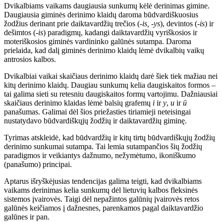
Dvikalbiams vaikams daugiausia sunkumų kėlė derinimas gimine.
Daugiausia giminės derinimo klaidų daroma būdvardiškuosius
žodžius derinant prie daiktavardžių trečios (-
is, -ys
), devintos (-
is
) ir
dešimtos (
-is
) paradigmų, kadangi daiktavardžių vyriškosios ir
moteriškosios giminės vardininko galūnės sutampa.
Daroma
prielaida, kad dalį giminės derinimo klaidų lėmė dvikalbių vaikų
antrosios kalbos.
Dvikalbiai vaikai skaičiaus derinimo klaidų darė šiek tiek mažiau nei
kitų derinimo klaidų. Daugiau sunkumų kelia daugiskaitos formos –
tai galima sieti su retesniu daugiskaitos formų vartojimu. Dažniausiai
skaičiaus derinimo klaidas lėmė balsių grafemų
i
ir
y
,
u
ir
ū
panašumas. Galimai dėl šios priežasties tiriamieji neteisingai
nustatydavo būdvardiškųjų žodžių ir daiktavardžių giminę.
Tyrimas atskleidė, kad būdvardžių ir kitų tirtų būdvardiškųjų žodžių
derinimo sunkumai sutampa. Tai lemia sutampančios šių žodžių
paradigmos ir veikiantys dažnumo, nežymėtumo, ikoniškumo
(panašumo) principai.
Aptarus išryškėjusias tendencijas galima teigti, kad dvikalbiams
vaikams derinimas kelia sunkumų dėl lietuvių kalbos fleksinės
sistemos įvairovės
. Taigi dėl nepažintos galūnių įvairovės retos
galūnės keičiamos į dažnesnes, parenkamos pagal daiktavardžio
galūnes ir pan.