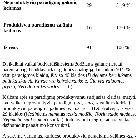
Neproduktyvių paradigmų galūnių
29
31,9 %
keitimas
Produktyvių paradigmų galūnių
16
17,6 %
keitimas
Iš viso:
91
100 %
Dvikalbiai vaikai būdvardiškiesiems žodžiams galūnę neretai
parenka pagal daiktavardžių galūnės analogiją, tai sudaro 50,5 %
visų paradigmos klaidų, iš viso 46 klaidos (
Didel
iams
berniuk
ams
patinka skaityti
,
Knyga yra kair
oje
rank
oje
,
Čia yra valgom
ai
gryb
ai,
Neradau žal
ės
varl
ės
ir t. t.).
Kalbant apie su paradigmų produktyvumu susijusias klaidas, matyti,
kad vaikai neproduktyvių paradigmų
-us, -inis, -i
galūnes keičia į
produktyvių paradigmų galūnes
-is, -as, -ė
– 31,
9 % atvejų, iš viso
29 klaidos (
Medin
iem
s nam
ams
reikia medžio, Noriu sald
o
med
aus
,
Nepakeliu sunk
o
akm
ens
ir kt.), todėl galima teigti, kad čia veikia
dažnumo ir panašumo konstruktai.
Atsakymų variantus, kuriuose produktyvių paradigmų galūnės
-as, -