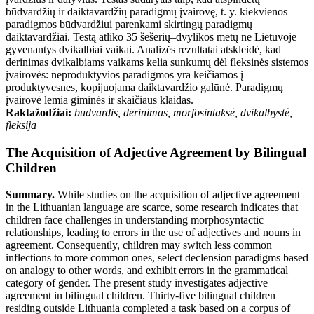
būdvardžių ir daiktavardžių paradigmų įvairovę, t. y. kiekvienos
paradigmos būdvardžiui parenkami skirtingų paradigmų
daiktavardžiai. Testą atliko 35 šešerių–dvylikos metų ne Lietuvoje
gyvenantys dvikalbiai vaikai.
Analizės rezultatai atskleidė, kad
derinimas dvikalbiams vaikams kelia sunkumų dėl fleksinės sistemos
įvairovės: neproduktyvios paradigmos yra keičiamos į
produktyvesnes, kopijuojama daiktavardžio galūnė. Paradigmų
įvairovė lemia giminės ir skaičiaus klaidas.
Raktažodžiai:
būdvardis, derinimas, morfosintaksė, dvikalbystė,
fleksija
The Acquisition of Adjective Agreement by Bilingual
Children
Summary.
While studies on the acquisition of adjective agreement
in the Lithuanian language are scarce, some research indicates that
children face challenges in understanding morphosyntactic
relationships, leading to errors in the use of adjectives and nouns in
agreement. Consequently, children may switch less common
inflections to more common ones, select declension paradigms based
on analogy to other words, and exhibit errors in the grammatical
category of gender. The present study investigates adjective
agreement in bilingual children. Thirty-five bilingual children
residing outside Lithuania completed a task based on a corpus of