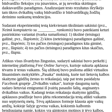
būdvardžio fleksijos yra įsisavintos, ar jų neveikia skirtingos
daiktavardžio paradigmos. Analizuojant testo rezultatus išryškėjo
tam tikros dvikalbių vaikų būdvardžio ir būdvardiškųjų žodžių
derinimo sunkumų tendencijos.
Sudarant eksperimentinį testą kiekvienam tiksliniam sakiniui (pvz.,
Neimk kompiuterio su _________ rankomis
) buvo pateikiami keturi
pasirinkimo variantai (tvarka sumaišoma): 1) tikslinė (teisinga)
galūnė
, pvz.,
šlapiomis
; 2) kitos (neteisingos) paradigmos galūnė,
pvz.,
šlapėmis
; 3) tos pačios (teisingos) paradigmos kita giminė,
pvz.,
šlapiais
; 4) tos pačios (teisingos) paradigmos kitas skaičius,
pvz.,
šlapia
.
Atlikus visus išvardytus žingsnius, sudaryti sakiniai buvo perkelti į
internetinę platformą
Free Online Surveys
, kurioje sukurta apklausa
tėvams ir testas vaikams. Šią užduotį buvo prašoma atlikti virtualios
lituanistinės mokyklėlės „Pasaka“ mokinių, kurie turi lietuvių kalbos
skaitymo įgūdžių (testas to reikalauja), taip pat testu pasidalyta
Facebook
grupėje „Dvikalbis vaikas“, kurioje daugumą narių
sudaro lietuviai emigrantai iš įvairių pasaulio šalių, auginantys
dvikalbius vaikus. Kadangi testas reikalauja skaitymo įgūdžių,
apklausos pradžioje buvo įdėta rekomendacija testą atlikti vaikams
nuo septynerių metų. Tėvų apklausos formoje klausta apie vaikų
amžių, kokioje šalyje gyvena vaikas, kokiomis kalbomis
bendraujama namie, kokios yra gimtosios motinos ir tėvo kalbos,