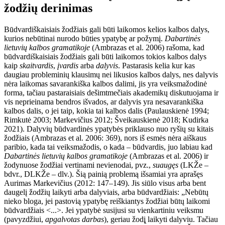
žodžių derinimas
Būdvardiškaisiais žodžiais gali būti laikomos kelios kalbos dalys,
kurios nebūtinai nurodo būties ypatybę ar požymį
.
Dabartinės
lietuvių kalbos gramatikoje
(Ambrazas et al. 2006) rašoma, kad
būdvardiškaisiais žodžiais gali būti laikomos tokios kalbos dalys
kaip
skaitvardis
,
įvardis
arba
dalyvis
. Pastarasis kelia kur kas
daugiau probleminių klausimų nei likusios kalbos dalys, nes dalyvis
nėra laikomas savarankiška kalbos dalimi, jis yra veiksmažodinė
forma, tačiau pastaraisiais dešimtmečiais akademikų diskutuojama ir
vis neprieinama bendros išvados, ar dalyvis yra nesavarankiška
kalbos dalis, o jei taip, kokia tai kalbos dalis (Paulauskienė 1994;
Rimkutė 2003; Markevičius 2012;
Šveikauskienė 2018; Kudirka
2021). Dalyvių būdvardinės ypatybės priklauso nuo ryšių su kitais
žodžiais (Ambrazas et al. 2006: 369), nors iš esmės nėra aiškaus
paribio, kada tai veiksmažodis, o kada – būdvardis, juo labiau kad
Dabartinės lietuvių kalbos gramatikoje
(Ambrazas et al. 2006) ir
žodynuose žodžiai vertinami nevienodai, pvz.,
suaugęs
(LKŽe –
bdvr., DLKŽe – dlv.). Šią painią problemą išsamiai yra aprašęs
Aurimas Markevičius (2012: 147–149). Jis siūlo visus arba bent
daugelį žodžių laikyti arba dalyviais, arba būdvardžiais: „Nebūtų
nieko bloga, jei pastovią ypatybę reiškiantys žodžiai būtų laikomi
būdvardži
ais <...>. Jei ypatybė susijusi su vienkartiniu veiksmu
(pavyzdžiui,
apgalvotas
darbas
), geriau žodį̨ laikyti dalyviu. Tačiau