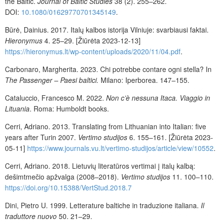
the Baltic.
Journal of Baltic Studies
38 (2). 255–262.
DOI:
10.1080/01629770701345149
.
Būrė, Dainius. 2017. Italų kalbos istorija Vilniuje: svarbiausi faktai.
Hieronymus
4. 25–29.
[Žiūrėta 2023-12-13]
https://hieronymus.lt/wp-content/uploads/2020/11/04.pdf
.
Carbonaro, Margherita. 2023. Chi potrebbe contare ogni stella? In
The Passenger – Paesi baltici.
Milano: Iperborea. 147–155.
Cataluccio, Francesco M. 2022.
Non c’è nessuna Itaca. Viaggio in
Lituania
. Roma: Humboldt books.
Cerri, Adriano. 2013. Translating from Lithuanian into Italian: five
years after Turin 2007.
Vertimo studijos
6. 155–161.
[Žiūrėta 2023-
05-11]
https://www.journals.vu.lt/vertimo-studijos/article/view/10552
.
Cerri, Adriano. 2018. Lietuvių literatūros vertimai į italų kalbą:
dešimtmečio apžvalga (2008–2018).
Vertimo studijos
11. 100–110.
https://doi.org/10.15388/VertStud.2018.7
Dini, Pietro U. 1999. Letterature baltiche in traduzione italiana.
Il
traduttore nuovo
50. 21–29.