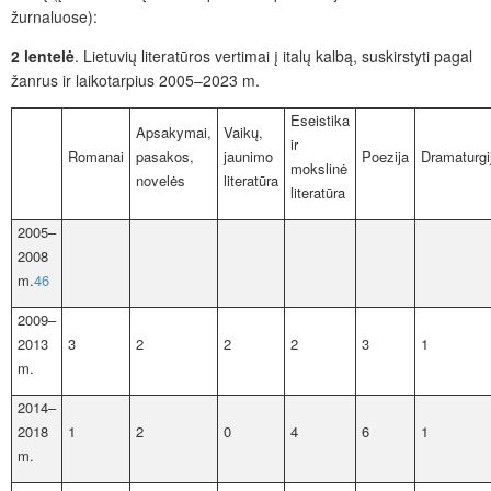
žurnaluose):
2 lentelė
. Lietuvių literatūros vertimai į italų kalbą, suskirstyti pagal
žanrus ir laikotarpius 2005–2023 m.
Eseistika
Apsakymai,
Vaikų,
ir
Romanai
pasakos,
jaunimo
Poezija
Dramaturgi
mokslinė
novelės
literatūra
literatūra
2005–
2008
m.
46
2009–
2013
3
2
2
2
3
1
m.
2014–
2018
1
2
0
4
6
1
m.