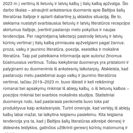
2023 m.) vertimų iš lietuvių ir latvių kalbų į italų kalbą apžvalga. Šio
darbo tikslas – atnaujinti ankstesnius duomenis apie Baltijos šalių
literatūras Italijoje ir aptarti dabartinę jų sklaidos situaciją. Be to,
siekiama nustatyti svarbiausius lietuvių ir latvių literatūros recepcijos
skirtumus Italijoje, įvertinti pastarojo meto pokyčius ir naujas
tendencijas. Per nagrinėjamą laikotarpį pasirodę lietuvių ir latvių
kūrinių vertimai į italų kalbą pirmiausia apžvelgiami pagal žanrus:
proza, vaikų ir jaunimo literatūra, poezija, eseistika ir mokslinė
literatūra. Taip pat pateikiama informacija apie autoriui žinomus
būsimuosius vertimus. Toliau kiekybiniai duomenys yra pristatomi ir
palyginami su duomenimis iš ankstesnių laikotarpių. Atskleista, kad
pastaruoju metu pastebimai augo vaikų ir jaunimo literatūros
vertimai, tačiau 2019–2023 m. buvo išleisti ir keli reikšmingi
romanai bei apsakymų rinkiniai iš abiejų kalbų, o iš lietuvių kalbos –
poezijos rinkiniai bei svarbios mokslinės studijos. Statistiniai
duomenys rodo, kad pastarasis penkmetis buvo toks pat
produktyvus kaip ankstesnysis. Turint omenyje, kad vertėjų iš abiejų
kalbų labai mažai, tai laikytina teigiamu pasiekimu. Kita teigiama
tendencija yra ta, kad į Baltijos šalių literatūras atkreipė dėmesį ir
didesnės leidyklos, galinčios užtikrinti geresnį kūrinių matomumą ir