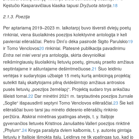
Kęstučio Kasparavičiaus klasika tapusi
Dryžuota istorija
.
18
2.1.3. Poezija
Per aptariamą 2019–2023 m. laikotarpį buvo išversti dviejų poetų
rinkiniai, viena šiuolaikinės poezijos kolektyvinė antologija ir keli
pavieniai eilėraščiai. Pietro Dini’o dėka pasirodė Sigito Parulskio
19
ir Tomo Venclovos
20
rinkiniai. Platesnė publikacija pavadinimu
Entra nei miei versi
yra antologija, skirta devyniolikai
reikšmingiausių šiuolaikinių lietuvių poetų, gimusių praeito amžiaus
septintajame ir aštuntajame dešimtmečiuose.
21
Šiuo leidiniu
vertėjas ir sudarytojas užbaigė 15 metų kurtą ambicingą projektą:
suteikti italų skaitytojams pilną dvidešimtojo amžiaus antrosios
pusės lietuvių „poezijos žemėlapį“. Projektą sudaro trys anksčiau
išleisti tomai.
22
Dar minėtini 2021 m. tarptautinės poezijos žurnale
„Soglie“ išspausdinti septyni Tomo Venclovos eilėraščiai.
23
Šie keli
eilėraščiai buvo tarsi jau minėto didesnio eilėraščių rinkinio
peržiūra. Atskirai minėtinas ypatingas atvejis, t. y. Italijoje
gyvenančios lietuvės Kristinos Janušaitės-Valleri poezijos rinktinė
„Phylum“.
24
Knyga parašyta dviem kalbomis, t. y. autorės
gimtąja
lietuvių ir Italijoje išmokta italų.
Leidinys ne tik ypatingas tuo, kad jo