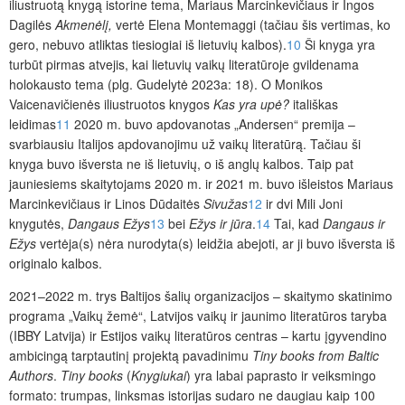
iliustruotą knygą istorine tema, Mariaus Marcinkevičiaus ir Ingos
Dagilės
Akmenėlį,
vertė Elena Montemaggi (tačiau šis vertimas, ko
gero, nebuvo atliktas tiesiogiai iš lietuvių kalbos).
10
Ši knyga yra
turbūt pirmas atvejis, kai lietuvių vaikų literatūroje gvildenama
holokausto tema (plg. Gudelytė 2023a: 18). O Monikos
Vaicenavičienės iliustruotos knygos
Kas yra upė?
itališkas
leidimas
11
2020 m. buvo apdovanotas „Andersen“ premija –
svarbiausiu Italijos apdovanojimu už vaikų literatūrą. Tačiau ši
knyga buvo išversta ne iš lietuvių, o iš anglų kalbos. Taip pat
jauniesiems skaitytojams 2020 m. ir
2021 m. buvo išleistos Mariaus
Marcinkevičiaus ir Linos Dūdaitės
Sivužas
12
ir dvi Mili Joni
knygutės,
Dangaus Ežys
13
bei
Ežys ir jūra
.
14
Tai, kad
Dangaus ir
Ežys
vertėja(s) nėra nurodyta(s) leidžia abejoti, ar ji buvo išversta iš
originalo kalbos.
2021–2022 m. trys Baltijos šalių organizacijos – skaitymo skatinimo
programa „Vaikų žemė“, Latvijos vaikų ir jaunimo literatūros taryba
(IBBY Latvija) ir Estijos vaikų literatūros centras – kartu įgyvendino
ambicingą tarptautinį projektą pavadinimu
Tiny books from Baltic
Authors
.
Tiny books
(
Knygiukai
) yra labai paprasto ir veiksmingo
formato: trumpas, linksmas istorijas sudaro ne daugiau kaip 100