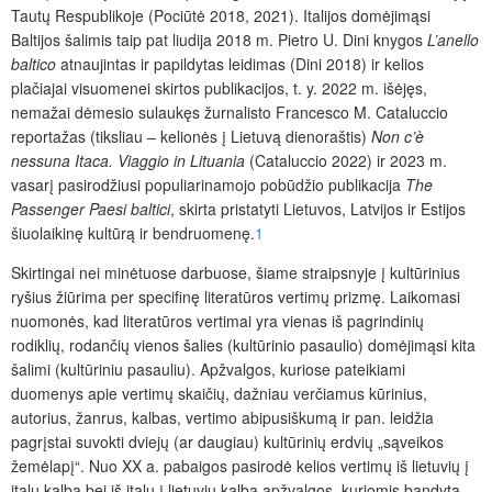
Tautų Respublikoje (Pociūtė 2018, 2021). Italijos domėjimąsi
Baltijos šalimis taip pat liudija 2018 m. Pietro U. Dini knygos
L’anello
baltico
atnaujintas ir papildytas leidimas (Dini 2018) ir kelios
plačiajai visuomenei skirtos publikacijos, t. y. 2022 m. išėjęs,
nemažai dėmesio sulaukęs žurnalisto Francesco M. Cataluccio
reportažas (tiksliau – kelionės į Lietuvą dienoraštis)
Non c’è
nessuna Itaca. Viaggio in Lituania
(Cataluccio 2022) ir 2023 m.
vasarį pasirodžiusi populiarinamojo pobūdžio publikacija
The
Passenger Paesi baltici
, skirta pristatyti Lietuvos, Latvijos ir Estijos
šiuolaikinę kultūrą ir bendruomenę.
1
Skirtingai nei minėtuose darbuose, šiame straipsnyje į kultūrinius
ryšius žiūrima per specifinę literatūros vertimų prizmę. Laikomasi
nuomonės, kad literatūros vertimai yra vienas iš pagrindinių
rodiklių, rodančių vienos šalies (kultūrinio pasaulio) domė
jimąsi kita
šalimi (kultūriniu pasauliu). Apžvalgos, kuriose pateikiami
duomenys apie vertimų skaičių, dažniau verčiamus kūrinius,
autorius, žanrus, kalbas, vertimo abipusiškum
ą ir pan. leidžia
pagrįstai suvokti dviejų (ar daugiau) kultūrinių erdvių „sąveikos
žemėlapį“. Nuo XX a. pabaigos pasirodė kelios vertimų is
̌ lietuvių į
italų kalbą bei iš italų į lietuvių kalbą apžvalgos, kuriomis bandyta