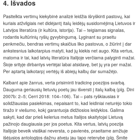
4. Išvados
Pasitelkta vertimų
kiekybinė analizė leidžia išryškinti pastovų, kai
kuriais atžvilgiais net didėjantį italų leidėjų susidomėjimą Lietuvos ir
Latvijos literatūra (ir kultūra, istorija). Tai – teigiamas signalas,
rodantis kultūrinių ryšių gyvybingumą. Lyginant su praeitu
penkmečiu, bendras vertimų skaičius liko pastovus, o žiūrint į dar
ankstesnius laikotarpius matyti, kad jų kiekis net augo. Kita vertus,
matoma ir tai, kad latvių literatūra Italijoje verčiama palyginti mažai.
Šioje srityje dirbantys vertėjai labai atsidavę, bet jų yra per mažai.
Per aptartą laikotarpį vertėjų iš abiejų kalbų dar sumažėjo.
Kalbant apie žanrus, verta prisiminti tradicinę poezijos svarbą.
Dauguma geriausių lietuvių poetų jau išversti į italų kalbą (plg. Dini
2007b: 2–5; Cerri 2018: 104–106). Tai – pats ryškiausias ir
solidžiausias pasiekimas, nepaisant to, kad leidiniai neturėjo tokio
tiražo ir viešumo, kokį garantuoja didžiosios leidyklos. Galima
sakyti, kad dar prieš kelerius metus Italijos skaitytojai Lietuvą
pažinojo daugiausia per jos poetus. Kita vertus, latvių poezija
Italijoje beveik visiškai neversta, o pavienės, praeitame amžiuje
išėjusios antologijos dažnu atveju jau tapo retenybe
(plg.
Šmite