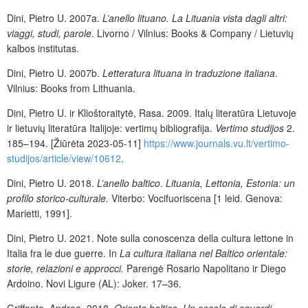
Dini, Pietro U. 2007a.
L’anello lituano. La Lituania vista dagli altri:
viaggi, studi, parole
. Livorno / Vilnius: Books & Company / Lietuvių
kalbos institutas.
Dini, Pietro U. 2007b.
Letteratura lituana in traduzione italiana
.
Vilnius: Books from Lithuania.
Dini, Pietro U. ir Klioštoraitytė, Rasa. 2009. Italų literatu
̄ra Lietuvoje
ir lietuvių literatūra Italijoje: vertimų bibliografija.
Vertimo studijos
2.
185–194. [Žiūrėta 2023-05-11]
https://www.journals.vu.lt/vertimo-
studijos/article/view/10612
.
Dini, Pietro U. 2018.
L’anello baltico
.
Lituania, Lettonia, Estonia: un
profilo storico-culturale.
Viterbo: Vocifuoriscena [1 leid. Genova:
Marietti, 1991].
Dini, Pietro U. 2021. Note sulla conoscenza della cultura lettone in
Italia fra le due guerre. In
La cultura italiana nel Baltico orientale:
storie, relazioni e approcci.
Parengė
Rosario Napolitano ir Diego
Ardoino. Novi Ligure (AL): Joker. 17–36.
Griffante, Andrea. 2018.
Oriente baltico. Un secolo di sguardi