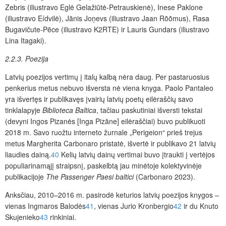
Zebris (iliustravo Eglė Gelažiūtė-Petrauskienė), Inese Paklone
(iliustravo Eídvilė), Jānis Joņevs (iliustravo Jaan Rõõmus), Rasa
Bugavičute-Pēce (iliustravo K2RTE) ir Lauris Gundars (iliustravo
Lina Itagaki).
2.2.3. Poezija
Latvių poezijos vertimų į italų kalbą nėra daug. Per pastaruosius
penkerius metus nebuvo išversta nė viena knyga. Paolo Pantaleo
yra išvertęs ir publikavęs įvairių latvių
poetų eilėraščių savo
tinklalapyje
Biblioteca Baltica
, tačiau paskutiniai išversti tekstai
(devyni Ingos Pizanės [Inga Pizāne] eilėraščiai) buvo publikuoti
2018 m. Savo ruožtu interneto žurnale „Perigeion“ prieš trejus
metus Margherita Carbonaro pristatė, išvertė ir publikavo 21 latvių
liaudies dainą.
40
Kelių latvių dainų vertimai buvo įtraukti į vertėjos
populiarinamąjį straipsnį, paskelbtą jau minėtoje kolektyvinėje
publikacijoje
The Passenger Paesi baltici
(Carbonaro 2023).
Anksčiau, 2010–2016 m. pasirodė keturios latvių poezijos knygos –
vienas Ingmaros Balodės
41
, vienas Jurio Kronbergio
42
ir du Knuto
Skujenieko
43
rinkiniai.