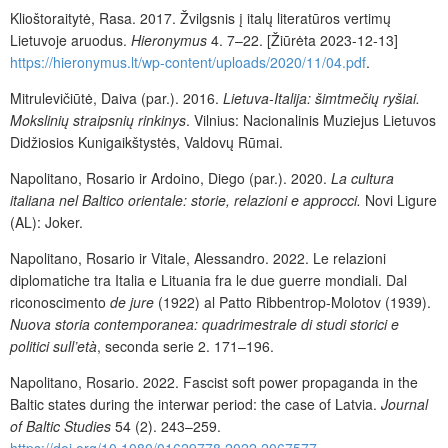
Klioštoraitytė, Ras
a. 2017. Žvilgsnis į italų
literatūros vertimų
Lietuvoje aruodus.
Hieronymus
4. 7–22.
[Žiūrėta 2023-12-13]
https://hieronymus.lt/wp-content/uploads/2020/11/04.pdf
.
Mitrulevičiūtė, Daiva (par.). 2016.
Lietuva-Italija: šimtmečių ryšiai.
Mokslinių straipsnių rinkinys
. Vilnius: Nacionalinis Muziejus Lietuvos
Didžiosios Kunigaikštystės, Valdovų Rūmai.
Napolitano, Rosario ir Ardoino, Diego (par.). 2020.
La cultura
italiana nel Baltico orientale: storie, relazioni e approcci.
Novi Ligure
(AL): Joker.
Napolitano, Rosario ir Vitale, Alessandro. 2022. Le relazioni
diplomatiche tra Italia e Lituania fra le due guerre mondiali. Dal
riconoscimento
de jure
(1922) al Patto Ribbentrop-Molotov (1939).
Nuova storia contemporanea: quadrimestrale di studi storici e
politici sull’età
, seconda serie 2. 171–196.
Napolitano, Rosario. 2022. Fascist
s
oft
p
ower
p
ropaganda in the
Baltic
s
tates during the
i
nterwar
p
eriod: the
c
ase of Latvia.
Journal
of Baltic Studies
54 (2). 243–259.
https://doi.org/10.1080/01629778.2022.2067577
.