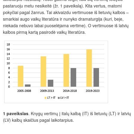
pastaruoju metu nesikeitė (žr. 1 paveikslą). Kita vertus, matomi
pokyčiai pagal žanrus. Tai akivaizdu vertimuose iš lietuvių kalbos –
smarkiai augo vaikų literatūra ir nunyko dramaturgija (kuri, beje,
niekada nebuvo labai puoselėjama vertime). O vertimuose iš latvių
kalbos pirmą kartą pasirodė vaikų literatūra.
1 paveikslas
. Knygų vertimų į italų kalbą (IT) iš lietuvių (LT) ir latvių
(LV) kalbų skaičius pagal laikotarpius.