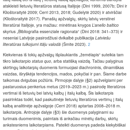
atskleisti lietuvių literatūros statusą Italijoje (Dini 1999, 2007b; Dini ir
Klioštoraitytė 2009; Cerri 2013, 2018; Gudelytė 2020) ir atvirščiai
(Klioštoraitytė 2017). Panašių apžvalgių, skirtų latvių verstinei
literatūrai Italijoje, yra mažiau: minėtinas knygos
L’anello baltico
skyrius „Bibliografia essenziale ragionata“ (Dini 2018: 341–373) ir
neseniai Latvijoje pasirodžiusi dvikalbė publikacija
Latviešu
literatūras tulkojumi itāļu valodā
(Šmite 2023).
2
Kiekvienas iš tokių apžvalgų išplaukiantis „žemėlapis“ suteikia tam
tikro laikotarpio
status quo
, arba
statišką vaizdą. Tačiau palyginus
skirtingų laikotarpių duomenis formuojasi diachroninis, dinamiškas
vaizdas, išryškėja tendencijos, mados, pokyčiai ir pan. Šiame darbe
taikomas dvigubas požiūris. Pirmojoje dalyje (§2) apžvelgiami per
pastaruosius penkerius metus (2019–2023 m.) pasirodę literatūros
vertimai iš lietuvių bei latvių kalbų į italų kalbą. Šis laikotarpis
pasirinktas todėl, kad paskutinėje lietuvių literatūros vertimų į italų
kalbą analitinėje apžvalgoje (Cerri 2018) aptartas 2008–2018 m.
laikotarpis. Antrojoje dalyje (§3) šie duomenys palyginami su
turimais duomenimis, paimtais iš anksčiau minėtų darbų, skirtų
ankstesniems laikotarpiams. Pateikti duomenys padeda kiekybiškai