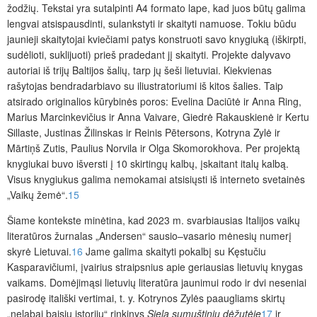
žodžių. Tekstai yra sutalpinti A4 formato lape, kad juos būtų galima
lengvai atsispausdinti, sulankstyti ir skaityti namuose. Tokiu būdu
jaunieji skaitytojai kviečiami patys konstruoti savo knygiuką (iškirpti,
sudėlioti, suklijuoti) prieš pradedant jį skaityti. Projekte dalyvavo
autoriai iš trijų Baltijos šalių, tarp jų šeši lietuviai. Kiekvienas
rašytojas bendradarbiavo su iliustratoriumi iš kitos šalies. Taip
atsirado originalios kūrybinės poros: Evelina Daciūtė ir Anna Ring,
Marius Marcinkevičius ir Anna Vaivare, Giedrė Rakauskienė ir Kertu
Sillaste, Justinas Žilinskas ir Reinis Pētersons, Kotryna Zylė ir
Mārtiņš Zutis, Paulius Norvila ir Olga Skomorokhova. Per projektą
knygiukai buvo išversti į 10 skirtingų kalbų, įskaitant italų kalbą.
Visus knygiukus galima nemokamai atsisiųsti iš interneto svetainės
„Vaikų žemė“.
15
Šiame kontekste minėtina, kad 2023 m. svarbiausias Italijos vaikų
literatūros žurnalas „Andersen“ sausio–vasario mėnesių numerį
skyrė Lietuvai.
16
Jame galima skaityti pokalbį su Kęstučiu
Kasparavičiumi, įvairius straipsnius apie geriausias lietuvių knygas
vaikams. Domėjimąsi lietuvių literatūra jaunimui rodo ir dvi neseniai
pasirodę itališki vertimai, t. y. Kotrynos Zylės paaugliams skirtų
„nelabai baisių istorijų“ rinkinys
Siela sumuštinių dėžutėje
17
ir