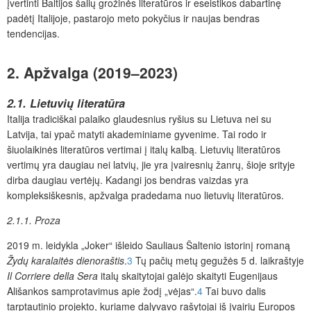
įvertinti Baltijos šalių grožinės literatūros ir eseistikos dabartinę
padėtį Italijoje, pastarojo meto pokyčius ir naujas bendras
tendencijas.
2. Apžvalga (2019–2023)
2.1. Lietuvių literatūra
Italija tradiciškai palaiko glaudesnius ryšius su Lietuva nei su
Latvija, tai ypač matyti akademiniame gyvenime. Tai rodo ir
šiuolaikinės literatūros vertimai į italų kalbą. Lietuvių literatūros
vertimų yra daugiau nei latvių, jie yra įvairesnių žanrų, šioje srityje
dirba daugiau vertėjų. Kadangi jos bendras vaizdas yra
kompleksiškesnis, apžvalga pradedama nuo lietuvių literatūros.
2.1.1. Proza
2019 m. leidykla „Joker“ išleido Sauliaus Šaltenio istorinį romaną
Žydų karalaitės dienoraštis
.
3
Tų pačių metų gegužės 5 d. laikraštyje
Il Corriere della Sera
italų skaitytojai
galėjo
skaityti Eugenijaus
Ališankos samprotavimus apie žodį „vėjas“.
4
Tai buvo dalis
tarptautinio projekto, kuriame dalyvavo rašytojai iš įvairių Europos