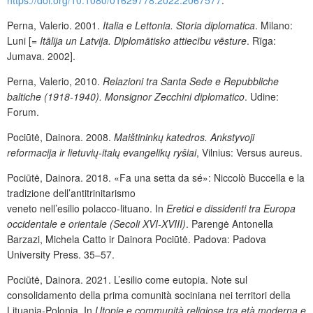
Perna, Valerio. 2001.
Italia e Lettonia. Storia diplomatica
. Milano:
Luni [=
Itālija un Latvija. Diplomātisko attiecību vēsture
. Rīga:
Jumava. 2002].
Perna, Valerio, 2010.
Relazioni tra Santa Sede e Repubbliche
baltiche (1918-1940). Monsignor Zecchini diplomatico
. Udine:
Forum.
Pociūtė, Dainora. 2008.
Maištininkų katedros. Ankstyvoji
reformacija ir lietuvių-italų evangelikų ryšiai
, Vilnius: Versus aureus.
Pociūtė, Dainora. 2018. «Fa una setta da sé»: Niccolò Buccella e la
tradizione dell’antitrinitarismo
veneto nell’esilio polacco-lituano. In
Eretici e dissidenti tra Europa
occidentale e orientale (Secoli XVI-XVIII)
. Parengė Antonella
Barzazi, Michela Catto ir Dainora Pociūtė. Padova: Padova
University Press.
35–57.
Pociūtė, Dainora. 2021. L’esilio come eutopia. Note sul
consolidamento della prima comunità sociniana nei territori della
Lituania-Polonia. In
Utopie e communità religiose tra età moderna e