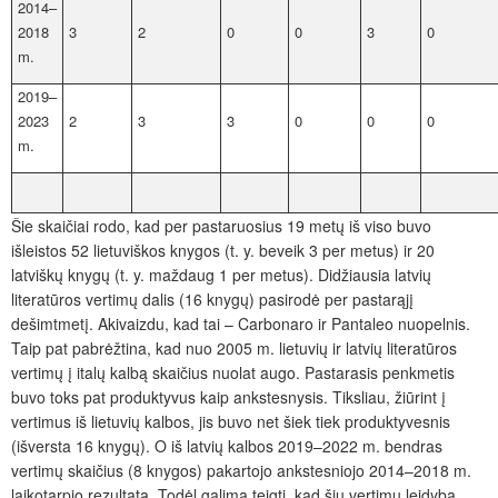
2014–
2018
3
2
0
0
3
0
m.
2019–
2023
2
3
3
0
0
0
m.
Šie skaičiai rodo, kad per pastaruosius 19 metų iš viso buvo
išleistos 52 lietuviškos knygos (t. y. beveik 3 per metus) ir 20
latviškų knygų (t. y. maždaug 1 per metus). Didžiausia latvių
literatūros vertimų dalis (16 knygų) pasirodė per pastarąjį
dešimtmetį. Akivaizdu, kad tai – Carbonaro ir Pantaleo nuopelnis.
Taip pat pabrėžtina, kad nuo 2005 m. lietuvių ir latvių literatūros
vertimų į italų kalbą skaičius nuolat augo. Pastarasis penkmetis
buvo toks pat produktyvus kaip ankstesnysis. Tiksliau, žiūrint į
vertimus iš lietuvių kalbos, jis buvo net šiek tiek produktyvesnis
(išversta 16 knygų). O iš latvių kalbos 2019–2022 m. bendras
vertimų skaičius (8 knygos) pakartojo ankstesniojo 2014–2018 m.
laikotarpio rezultatą. Todėl galima teigti, kad šių vertimų leidyba