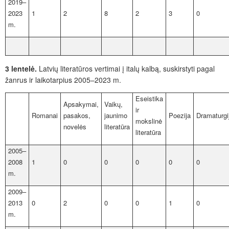
2019–
2023
1
2
8
2
3
0
m.
3 lentelė.
Latvių literatūros vertimai į italų kalbą, suskirstyti pagal
žanrus ir laikotarpius 2005–2023 m.
Eseistika
Apsakymai,
Vaikų,
ir
Romanai
pasakos,
jaunimo
Poezija
Dramaturgi
mokslinė
novelės
literatūra
literatūra
2005–
2008
1
0
0
0
0
0
m.
2009–
2013
0
2
0
0
1
0
m.