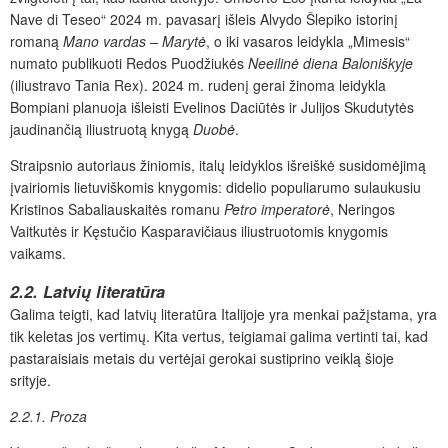
Nave di Teseo“ 2024 m. pavasarį išleis Alvydo Šlepiko istorinį
romaną
Mano vardas – Marytė
, o iki vasaros leidykla „Mimesis“
numato publikuoti Redos Puodžiukės
Neeilinė diena Baloniškyje
(iliustravo Tania Rex). 2024 m. rudenį gerai žinoma leidykla
Bompiani planuoja išleisti Evelinos Daciūtės ir Julijos Skudutytės
jaudinančią iliustruotą knygą
Duobė
.
Straipsnio autoriaus žiniomis, italų leidyklos išreiškė susidomėjimą
įvairiomis lietuviškomis knygomis: didelio populiarumo sulaukusiu
Kristinos Sabaliauskaitės romanu
Petro imperatorė
, Neringos
Vaitkutės ir Kęstučio Kasparavičiaus iliustruotomis knygomis
vaikams.
2.2. Latvių literatūra
Galima teigti, kad latvių literatūra Italijoje yra menkai pažįstama, yra
tik keletas jos vertimų. Kita vertus, teigiamai galima vertinti tai, kad
pastaraisiais metais du vertėjai gerokai sustiprino veiklą šioje
srityje.
2.2.1. Proza