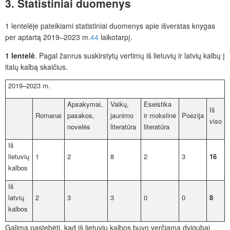
3. Statistiniai duomenys
1 lentelėje pateikiami statistiniai duomenys apie išverstas knygas
per aptartą 2019–2023 m.
44
laikotarpį.
1 lentelė
. Pagal žanrus suskirstytų vertimų iš lietuvių ir latvių kalbų į
italų kalbą skaičius.
2019–2023 m.
Apsakymai,
Vaikų,
Eseistika
Iš
Romanai
pasakos,
jaunimo
ir mokslinė
Poezija
viso
novelės
literatūra
literatūra
Iš
lietuvių
1
2
8
2
3
16
kalbos
Iš
latvių
2
3
3
0
0
8
kalbos
Galima pastebėti, kad iš lietuvių kalbos buvo verčiama dvigubai