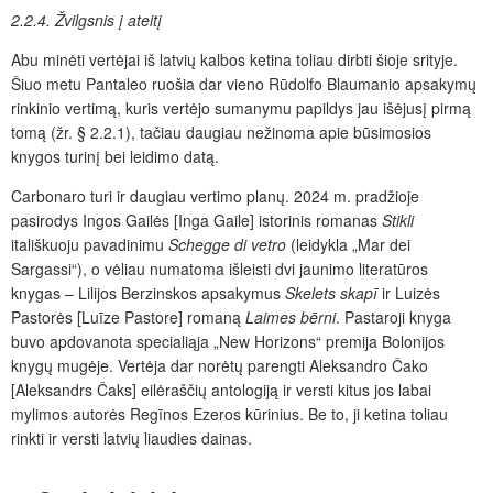
2.2.4. Žvilgsnis į ateitį
Abu minėti vertėjai iš latvių kalbos ketina toliau dirbti šioje srityje.
Šiuo metu Pantaleo ruošia dar vieno Rūdolfo Blaumanio apsakymų
rinkinio vertimą, kuris vertėjo sumanymu papildys jau išėjusį pirmą
tomą (žr. § 2.2.1), tačiau daugiau nežinoma apie būsimosios
knygos turinį bei leidimo datą.
Carbonaro turi ir daugiau vertimo planų. 2024 m. pradžioje
pasirodys Ingos Gailės [Inga Gaile] istorinis romanas
Stikli
itališkuoju pavadinimu
Schegge di vetro
(leidykla „Mar dei
Sargassi“), o vėliau numatoma išleisti dvi jaunimo literatūros
knygas – Lilijos Berzinskos apsakymus
Skelets skapī
ir Luizės
Pastorės [Luīze Pastore] romaną
Laimes bērni
. Pastaroji knyga
buvo apdovanota specialiąja „New Horizons“ premija Bolonijos
knygų mugėje. Vertėja dar norėtų parengti Aleksandro Čako
[Aleksandrs Čaks] eilėraščių antologiją ir versti kitus jos labai
mylimos autorės Regīnos Ezeros kūrinius. Be to, ji ketina toliau
rinkti ir versti latvių liaudies dainas.