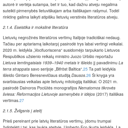
autorė ir vertėja sutampa, bet ir tuo, kad dažnu atveju negalima
suteikti pirmenybės lietuviškajam arba itališkajam rašymui. Todėl
rinktinę galima laikyti atipišku lietuvių verstinės literatūros atveju.
2.1.4. Eseistika ir mokslinė literatūra
Lietuvių negrožinės literatūros vertimų Italijoje tradiciškai nedaug.
Tačiau per aptariamą laikotarpį pasirodė trys labai vertingi veikalai.
2020 m. leidykla „Vocifuoriscena“ susidomėjo tarpukario Lietuvos
Respublikos užsienio reikalų ministro Juozo Urbšio reportažu
Lietuva lemtingaisiais 1939–1940 metais
ir išleido jį pavadinimu
La
terra strappata
savo serijoje „Bifröst Baltica“.
25
Ta pati leidykla
išleido Gintaro Beresnevičiaus studiją
Dausos
.
26
Ši knyga yra
svarbiausias veikalas apie lietuvių mitologiją itališkai. O 20
21 m.
pasirodė Dainoros Pociūtės monografijos
Nematomos tikrovės
šviesa: Reformacijos Lietuvoje asmenybės ir idėjos
(2017) itališkas
vertimas.
27
2.1.5. Žvilgsnis į ateitį
Prieš pereinant prie latvių literatūros vertimų, įdomu trumpai
žvilgtelėti į tai, kas laukia ateityje. Umberto Eco įkurta leidykla „La