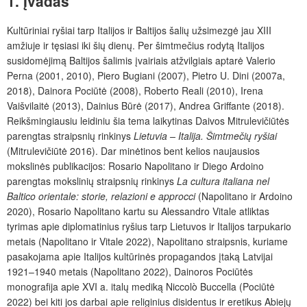
1. Įvadas
Kultūriniai ryšiai tarp Italijos ir Baltijos šalių užsimezgė jau XIII
amžiuje ir tęsiasi iki šių dienų.
Per šimtmečius rodytą Italijos
susidomėjimą Baltijos šalimis įvairiais atžvilgiais aptar
ė Valerio
Perna (2001, 2010), Piero Bugiani (2007), Pietro U. Dini (2007a,
2018), Dainora Pociūtė (2008), Roberto Reali (2010), Irena
Vaišvilaitė (2013), Dainius Būrė (2017), Andrea Griffante (2018).
Reikšmingiausiu leidiniu šia tema laikytinas Daivos Mitrulevičiūtės
parengtas straipsnių rinkinys
Lietuvia – Italija. Šimtmečių ryšiai
(Mitrulevičiūtė 2016). Dar minėtinos bent kelios naujausios
mokslinės publikacijos: Rosario Napolitano ir Diego Ardoino
parengtas mokslinių straipsnių rinkinys
La cultura italiana nel
Baltico orientale: storie, relazioni e approcci
(Napolitano ir Ardoino
2020), Rosario Napolitano kartu su Alessandro Vitale atliktas
tyrimas apie diplomatinius ryšius tarp Lietuvos ir Italijos tarpukario
metais (Napolitano ir Vitale 2022), Napolitano straipsnis, kuriame
pasakojama apie Italijos kultūrinės propagandos įtaką Latvijai
1921–1940 metais (Napolitano 2022), Dainoros Pociūtės
monografija apie XVI a. italų mediką
Niccolò Buccella (Pociūtė
2022) bei kiti jos darbai apie religinius disidentus ir eretikus Abiejų