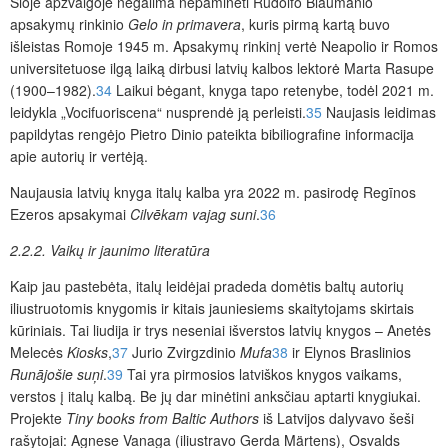
Šioje apžvalgoje negalima nepaminėti Rūdolfo Blaumanio
apsakymų rinkinio
Gelo in primavera
, kuris pirmą kartą buvo
išleistas Romoje 1945 m. Apsakymų rinkinį vertė Neapolio ir Romos
universitetuose ilgą laiką dirbusi latvių kalbos lektorė Marta Rasupe
(1900–1982).
34
Laikui bėgant, knyga tapo retenybe, todėl 2021 m.
leidykla „Vocifuoriscena“ nusprendė ją perleisti.
35
Naujasis leidimas
papildytas rengėjo Pietro Dinio pateikta bibiliografine informacija
apie autorių ir vertėją.
Naujausia latvių knyga italų kalba yra 2022 m. pasirodę Regīnos
Ezeros apsakymai
Cilvēkam vajag suni
.
36
2.2.2. Vaikų ir jaunimo literatūra
Kaip jau pastebėta, italų leidėjai pradeda domėtis baltų autorių
iliustruotomis knygomis ir kitais jauniesiems skaitytojams skirtais
kūriniais. Tai liudija ir trys neseniai išverstos latvių knygos – Anetės
Melecės
Kiosks
,
37
Jurio Zvirgzdinio
Mufa
38
ir Elynos Braslinios
Runājošie suņi
.
39
Tai yra pirmosios latviškos knygos vaikams,
verstos į italų kalbą. Be jų dar minėtini anksčiau aptarti knygiukai.
Projekte
Tiny books from Baltic Authors
iš Latvijos dalyvavo šeši
rašytojai: Agnese Vanaga (iliustravo Gerda Märtens), Osvalds