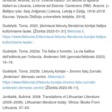
italiani su Lituania, Lettonia ed Estonia
. Canterano (RM): Aracne. [=
Baltijos rytai. Italų žvilgsniai į Lietuvą, Latviją ir Estiją, 1918–2018
.
Kaunas: Vytauto Didžiojo universiteto leidykla. 2019].
Gudelytė, Toma. 2020. Įdomiausi lietuvių literatūros kūrėjai Italijos
kultūriniame lauke. [Žiūrėta 2023-01-31]
Itlietuviai.it
.
https://www.itlietuviai.it/idomiausi-lietuviu-literaturos-kurejai-italijos-
kulturiniame-lauke/
.
Gudelytė, Toma. 2023a. Tra fiaba e fumetto. La via baltica
dell’editoria per l’infanzia.
Andersen
399 (gennaio/febbraio 2023).
16–19.
Gudelytė, Toma. 2023b. Lietuvių kūrėjai – žinomo italų žurnalo
„Andersen“ dėmesio centre.
Itlietuviai.it
.
https://www.itlietuviai.it/lietuviu-kurejai-zinomo-italu-zurnalo-
andersen-demesio-centre/
[Žiūrėta 2023-05-11].
Jonikaitė, Aušrinė. 2008. Translations of Lithuanian Literature
(2005–2008).
Lithuanian
l
iterature
t
oday
. Vilnius: Books From
Lithuania. 57–63.