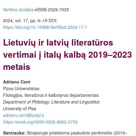
Vertimo studijos
eISSN 2029-7033
2024, vol. 17, pp. 6–19
DOI:
https://doi.org/10.15388/VertStud.2024.17.1
Lietuvių ir latvių literatūros
vertimai į italų kalbą 2019–2023
metais
Adriano Cerri
Pizos Universitetas
Filologijos, literatūros ir kalbotyros departamentas
Department of Philology, Literature and Linguistics
University of Pisa
adriano.cerri@unipi.it
https://orcid.org/0000-0002-8862-3733
Santrauka:
Straipsnyje pristatoma paskutinio penkmečio (2019–