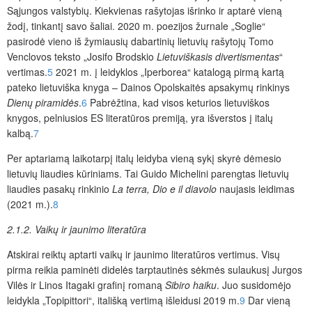
Sąjungos valstybių. Kiekvienas rašytojas išrinko ir aptarė vieną
žodį, tinkantį savo šaliai. 2020 m. poezijos žurnale „Soglie“
pasirodė vieno iš žymiausių dabartinių lietuvių rašytojų Tomo
Venclovos teksto „Josifo Brodskio
Lietuviškasis divertismentas
“
vertimas.
5
2021 m. į leidyklos „Iperborea“ katalogą pirmą kartą
pateko lietuviška knyga – Dainos Opolskaitės apsakymų rinkinys
Dienų piramidės
.
6
Pabrėžtina, kad visos keturios lietuviškos
knygos, pelniusios ES literatūros premiją, yra išverstos į italų
kalbą.
7
Per aptariamą laikotarpį italų leidyba vieną sykį skyrė dėmesio
lietuvių liaudies kūriniams. Tai Guido Michelini parengtas lietuvių
liaudies pasakų rinkinio
La terra, Dio e il diavolo
naujasis leidimas
(2021 m.).
8
2.1.2. Vaikų ir jaunimo literatūra
Atskirai reiktų aptarti vaikų ir jaunimo literatūros vertimus. Visų
pirma reikia paminėti didelės tarptautinės sėkmės sulaukusį Jurgos
Vilės ir Linos Itagaki grafinį romaną
Sibiro haiku
. Juo susidomėjo
leidykla „Topipittori“, itališką vertimą išleidusi 2019 m.
9
Dar vieną