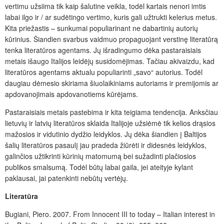
vertimu užsiima tik kaip šalutine veikla, todėl kartais nenori imtis
labai ilgo ir / ar sudėtingo vertimo, kuris gali užtrukti kelerius metus.
Kita priežastis – sunkumai populiarinant ne dabartinių autorių
kūrinius. Šiandien svarbus vaidmuo propaguojant verstinę literatūrą
tenka literatūros agentams. Jų išradingumo dėka pastaraisiais
metais išaugo Italijos leidėjų susidomėjimas. Tačiau akivaizdu, kad
literatūros agentams aktualu populiarinti „savo“ autorius. Todėl
daugiau dėmesio skiriama šiuolaikiniams autoriams ir premijomis ar
apdovanojimais apdovanotiems kūrėjams.
Pastaraisiais metais pastebima ir kita teigiama tendencija. Anksčiau
lietuvių ir latvių literatūros sklaida Italijoje užsiėmė tik kelios drąsios
mažosios ir vidutinio dydžio leidy
klos. Jų dėka šiandien
į Baltijos
šalių literatūros pasaulį jau pradeda žiūrėti ir didesnės leidyklos,
galinčios užtikrinti kūrinių matomumą bei sužadinti plačiosios
publikos smalsumą. Todėl būtų labai gaila, jei ateityje kylant
paklausai, jai patenkinti nebūtų vertėjų.
Literatūra
Bugiani, Piero. 2007. From Innocent III to
t
oday – Italian
i
nterest in