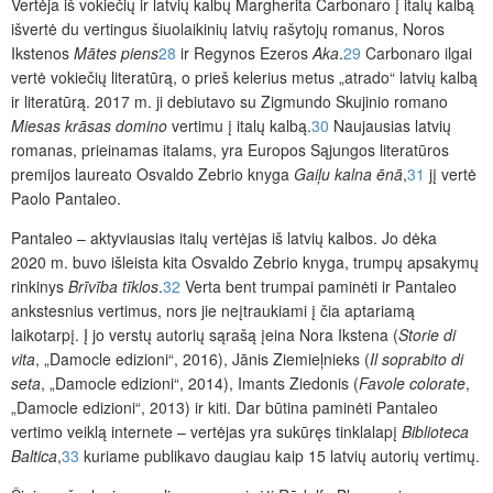
Vertėja iš vokiečių ir latvių kalbų Margherita Carbonaro į italų kalbą
išvertė du vertingus šiuolaikinių latvių rašytojų romanus, Noros
Ikstenos
Mātes piens
28
ir Regynos Ezeros
Aka
.
29
Carbonaro ilgai
vertė vokiečių literatūrą, o prieš kelerius metus „atrado“ latvių kalbą
ir literatūrą. 2017 m. ji debiutavo su Zigmundo Skujinio romano
Miesas krāsas domino
vertimu į italų kalbą.
30
Naujausias latvių
romanas, prieinamas italams, yra Europos Sąjungos literatūros
premijos laureato Osvaldo Zebrio knyga
Gaiļu kalna ēnā
,
31
jį vertė
Paolo Pantaleo.
Pantaleo – aktyviausias italų vertėjas iš latvių kalbos. Jo dėka
2020 m. buvo iš
leista kita Osvaldo Zebrio knyga, trumpų apsakymų
rinkinys
Brīvība tīklos
.
32
Verta bent trum
pai paminėti ir Pantaleo
ankstesnius vertimus, nors jie neįtraukiami į čia aptariamą
laikotarpį. Į jo verstų autorių sąrašą įeina Nora Ikstena (
Storie di
vita
, „Damocle edizioni“, 2016), Jānis Ziemieļnieks (
Il soprabito di
seta
, „Damocle edizioni“, 2014), Imants Ziedonis (
Favole colorate
,
„Damocle edizioni“, 2013) ir kiti. Dar būtina paminėti Pantaleo
vertimo veiklą internete – vertėjas yra sukūręs tinklalapį
Biblioteca
Baltica
,
33
kuriame publikavo daugiau kaip 15 latvių autorių vertimų.