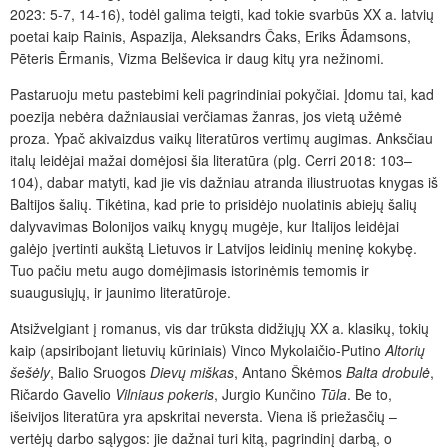
2023: 5-7, 14-16
), todėl galima teigti, kad tokie svarbūs XX a. latvių
poetai kaip Rainis, Aspazija, Aleksandrs Čaks, Eriks Ādamsons,
Pēteris Ērmanis, Vizma Belševica ir daug kitų yra nežinomi.
Pastaruoju metu pastebimi keli pagrindiniai pokyčiai. Įdomu tai, kad
poezija nebėra dažniausiai verčiamas žanras, jos vietą užėmė
proza. Ypač akivaizdus vaikų literatūros vertimų augimas. Anksčiau
italų leidėjai mažai domėjosi šia literatūra (plg. Cerri 2018: 103–
104), dabar matyti, kad jie vis dažniau atranda iliustruotas knygas iš
Baltijos šalių. Tikėtina, kad prie to prisidėjo nuolatinis abiejų šalių
dalyvavimas Bolonijos vaikų knygų mugėje, kur Italijos leidėjai
galėjo įvertinti aukštą Lietuvos ir Latvijos leidinių meninę kokybę.
Tuo pačiu metu augo domėjimasis istorinėmis temomis ir
suaugusiųjų, ir jaunimo literatūroje.
Atsižvelgiant į romanus, vis dar trūksta didžiųjų XX a. klasikų, tokių
kaip (apsiribojant lietuvių kūriniais) Vinco Mykolaičio-Putino
Altorių
šešėly
, Balio Sruogos
Dievų miškas
, Antano Škėmos
Balta drobulė
,
Ričardo Gavelio
Vilniaus pokeris
, Jurgio Kunčino
Tūla
. Be to,
išeivijos literatūra yra apskritai neversta. Viena iš priežasčių –
vertėjų darbo sąlygos: jie dažnai turi kitą, pagrindinį darbą, o