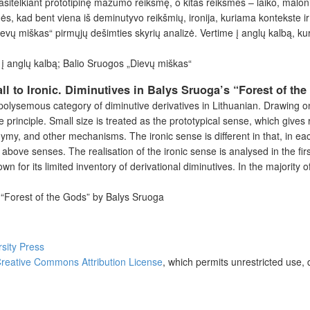
asitelkiant prototipinę mažumo reikšmę, o kitas reikšmes – laiko, maloni
, kad bent viena iš deminutyvo reikšmių, ironija, kuriama kontekste ir
ievų miškas“ pirmųjų dešimties skyrių analizė. Vertime į anglų kalbą, k
as į anglų kalbą; Balio Sruogos „Dievų miškas“
 to Ironic. Diminutives in Balys Sruoga’s “Forest of the
ysemous category of diminutive derivatives in Lithuanian. Drawing on th
principle. Small size is treated as the prototypical sense, which gives r
y, and other mechanisms. The ironic sense is different in that, in each
 above senses. The realisation of the ironic sense is analysed in the fir
wn for its limited inventory of derivational diminutives. In the majority
h; “Forest of the Gods” by Balys Sruoga
rsity Press
reative Commons Attribution License
, which permits unrestricted use, 