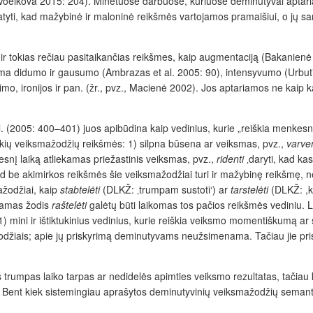
oeikova 2015: 204). Minėtuose darbuose, kuriuose deminutyvai aptariami 
ti, kad mažybinė ir maloninė reikšmės vartojamos pramaišiui, o jų sant
ir tokias rečiau pasitaikančias reikšmes, kaip augmentaciją (Bakanienė
inama didumo ir gausumo (Ambrazas et al. 2005: 90), intensyvumo (Urbu
imo, ironijos ir pan. (žr., pvz., Macienė 2002). Jos aptariamos ne kaip k
 (2005: 400–401) juos apibūdina kaip vedinius, kurie „reiškia menkesnį
kių veiksmažodžių reikšmės: 1) silpna būsena ar veiksmas, pvz.,
varven
gesnį laiką atliekamas priežastinis veiksmas, pvz.,
ridenti
‚daryti, kad kas
ad be akimirkos reikšmės šie veiksmažodžiai turi ir mažybinę reikšmę, 
ažodžiai, kaip
stabtelėti
(DLKŽ: ‚trumpam sustoti‘) ar
tarstelėti
(DLKŽ: ,ki
iamas žodis
raštelėti
galėtų būti laikomas tos pačios reikšmės vediniu. L
) mini ir ištiktukinius vedinius, kurie reiškia veiksmo momentiškumą ar
džiais; apie jų priskyrimą deminutyvams neužsimenama. Tačiau jie pr
mpas laiko tarpas ar nedidelės apimties veiksmo rezultatas, tačiau karta
Bent kiek sistemingiau aprašytos deminutyvinių veiksmažodžių semant