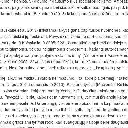
 ir ironijos, 5) didumo ir gausumo ir 6) specialioji reikšmė (Ambraza
uotais, pagrįstais svarstymais bei šiuolaikinei kalbai būdingais pavyzdžia
bu besiremiant Bakanienė (2013) laikosi panašaus požiūrio, bet reikšme
auskaitė et al. 2013) linkstama laikytis gana paplitusios nuomonės, ka
šiui, aiškiai jų neskiriant. Pavyzdžiui, viename darbe rašoma, kad lie
(Vainorienė ir Vaskelienė 2005: 223). Semantinėje apibrėžties dalyje s
iek su teigiamomis, tiek su neigiamomis emocijomis. Kadangi autorės nag
cinį atspalvį arba įvardijantys daikto mažumą“ (Vainorienė ir Vaskelienė,
 Vaskelienė 2005: 224). Iš jos nepaaiškėja, kur reikšmės struktūroje ats
 ir t.t. Nesuformulavus bent kiek aiškesnių apibrėžčių, kelių kalbų lyg
laikyti ne mažiau svarbia nei mažumo. Į tai atkreipia dėmesį ir taikom
o Dugo 2010; Leonavičienė 2013). Kai kurie tyrėjai (Macienė ir Roikie
tokios svarbios. Tokį argumentą išsako ir Gudavičius, minėdamas baltų 
u. Pavyzdžiui, lenkų kalbos deminutyvams ir jų vertimui iš/į anglų kalbą
isuomenės pasekmė. Darbe anglų visuomenė apibūdinama kaip mažiau emo
 duomenys, bent jau lyginant su lietuvių kalba, irgi nerodo ypating
inę (arba kolektyvistinę) visuomenę, kuriais grindžiamas didesnis ar 
avimais grindžiami tyrimai rodo, kad suaugusiųjų kalboje bene daugiausia