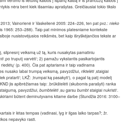
vertimo iš lietuvių kalbos į ispanų kalbą ir iš prancūzų kalbos į
ykis nėra bent kiek išsamiau aprašytas. Greičiausiai tokio tikslo
 2013; Vainorienė ir Vaskelienė 2005: 224–226, ten pat pvz.:
nieko
tis 1965: 253–288). Taip pat minimos platesniame kontekste
alboje nusistovėjusios reikšmės, bet kaip išryškėjančios tekste ar
, silpnesnį veiksmą už tą, kuris nusakytas pamatiniu
ti
‚po truputį varvėti‘; 2) pamažu vykstantis pasikartojantis
 riedėtų‘ (p
.
400). Čia pat aptariama ir taip vadinama
nes nusako labai trumpą veiksmą, pavyzdžiui,
riktelėti
‚staigiai
ek pratarti‘; LKŽ: ‚trumpai ką pasakyti‘)
,
o pagal tą patį modelį
KND jis apibrėžiamas taip: ‚brūkštelėti (skubomis parašyti) ranka
 staigumą, pavyzdžiui,
bumbtelėti
‚su garsu
bumbt
staigiai nukristi‘.
iskiriami būtent deminutyvams kitame darbe (Stundžia 2016: 3100–
is ir lėtas tempas (vadinasi, lyg ir ilgas laiko tarpas?; žr.
ikos nepavyko rasti.