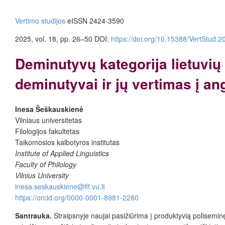
Vertimo studijos
eISSN 2424-3590
2025, vol. 18, pp. 26–50
DOI:
https://doi.org/10.15388/VertStud.2
Deminutyvų kategorija lietuvių
deminutyvai ir jų vertimas į an
Inesa Šeškauskienė
Vilniaus universitetas
Filologijos fakultetas
Taikomosios kalbotyros institutas
Institute of Applied Linguistics
Faculty of Philology
Vilnius University
inesa.seskauskiene@flf.vu.lt
https://orcid.org/0000-0001-8981-2280
Santrauka.
Straipsnyje naujai pasižiūrima į produktyvią poliseminę