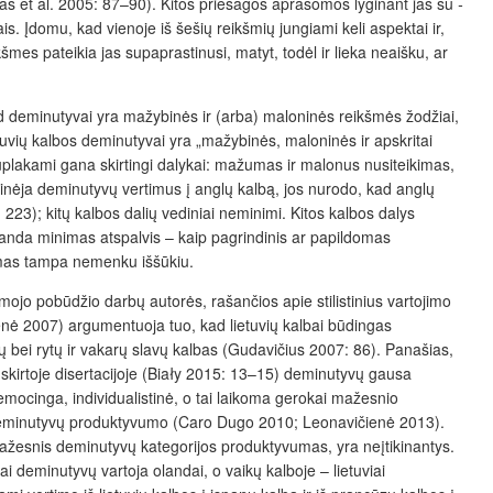
s et al. 2005: 87–90). Kitos priesagos aprašomos lyginant jas su
-
is. Įdomu, kad vienoje iš šešių reikšmių jungiami keli aspektai ir,
s pateikia jas supaprastinusi, matyt, todėl ir lieka neaišku, ar
d deminutyvai yra mažybinės ir (arba) maloninės reikšmės žodžiai,
tuvių kalbos deminutyvai yra „mažybinės, maloninės ir apskritai
uplakami gana skirtingi dalykai: mažumas ir malonus nusiteikimas,
rinėja deminutyvų vertimus į anglų kalbą, jos nurodo, kad anglų
 223); kitų kalbos dalių vediniai neminimi. Kitos kalbos dalys
iranda minimas atspalvis – kaip pagrindinis ar papildomas
inimas tampa nemenku iššūkiu.
ojo pobūdžio darbų autorės, rašančios apie stilistinius vartojimo
nė 2007) argumentuoja tuo, kad lietuvių kalbai būdingas
bei rytų ir vakarų slavų kalbas (Gudavičius 2007: 86). Panašias,
 skirtoje disertacijoje (Biały 2015: 13–15) deminutyvų gausa
cinga, individualistinė, o tai laikoma gerokai mažesnio
o deminutyvų produktyvumo (Caro Dugo 2010; Leonavičienė 2013).
mažesnis deminutyvų kategorijos produktyvumas, yra neįtikinantys.
i deminutyvų vartoja olandai, o vaikų kalboje – lietuviai