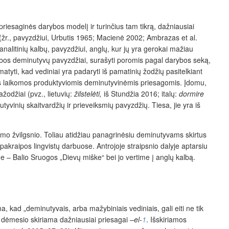
priesaginės darybos modelį ir turinčius tam tikrą, dažniausiai
(žr., pavyzdžiui, Urbutis 1965; Macienė 2002; Ambrazas et al.
nalitinių kalbų, pavyzdžiui, anglų, kur jų yra gerokai mažiau
kalbos deminutyvų pavyzdžiai, surašyti poromis pagal darybos seką,
atyti, kad vediniai yra padaryti iš pamatinių žodžių pasitelkiant
agos laikomos produktyviomis deminutyvinėmis priesagomis. Įdomu,
ažodžiai (pvz., lietuvių:
žilstelėti,
iš Stundžia 2016; italų:
dormire
tyvinių skaitvardžių ir prieveiksmių pavyzdžių. Tiesa, jie yra iš
rmo žvilgsnio. Toliau atidžiau panagrinėsiu deminutyvams skirtus
pakraipos lingvistų darbuose. Antrojoje straipsnio dalyje aptarsiu
e – Balio Sruogos „Dievų miške“ bei jo vertime į anglų kalbą.
 kad „deminutyvais, arba mažybiniais vediniais, gali eiti ne tik
ai dėmesio skiriama dažniausiai priesagai
–el-
1
. Išskiriamos