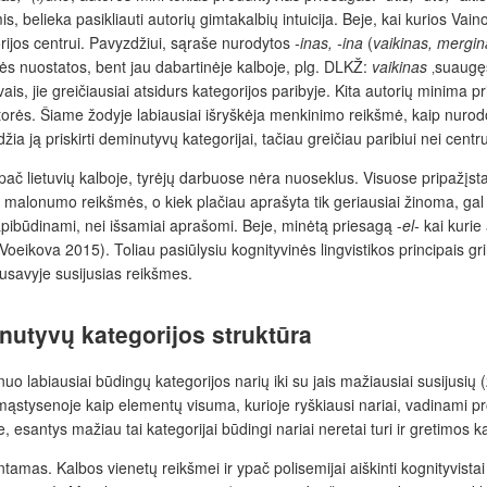
 belieka pasikliauti autorių gimtakalbių intuicija. Beje, kai kurios Vai
gorijos centrui. Pavyzdžiui, sąraše nurodytos
-inas, -ina
(
vaikinas, mergin
s nuostatos, bent jau dabartinėje kalboje, plg. DLKŽ:
vaikinas
‚suaugęs
ais, jie greičiausiai atsidurs kategorijos paribyje. Kita autorių minima 
 autorės. Šiame žodyje labiausiai išryškėja menkinimo reikšmė, kaip nu
žia ją priskirti deminutyvų kategorijai, tačiau greičiau paribiui nei centru
 ypač lietuvių kalboje, tyrėjų darbuose nėra nuoseklus. Visuose pripaž
malonumo reikšmės, o kiek plačiau aprašyta tik geriausiai žinoma, gal
 apibūdinami, nei išsamiai aprašomi. Beje, minėtą priesagą -
el-
kai kurie
ikova 2015). Toliau pasiūlysiu kognityvinės lingvistikos principais gri
rpusavyje susijusias reikšmes.
nutyvų kategorijos struktūra
uo labiausiai būdingų kategorijos narių iki su jais mažiausiai susijusių (
mąstysenoje kaip elementų visuma, kurioje ryškiausi nariai, vadinami pro
je, esantys mažiau tai kategorijai būdingi nariai neretai turi ir gretimos 
mas. Kalbos vienetų reikšmei ir ypač polisemijai aiškinti kognityvistai