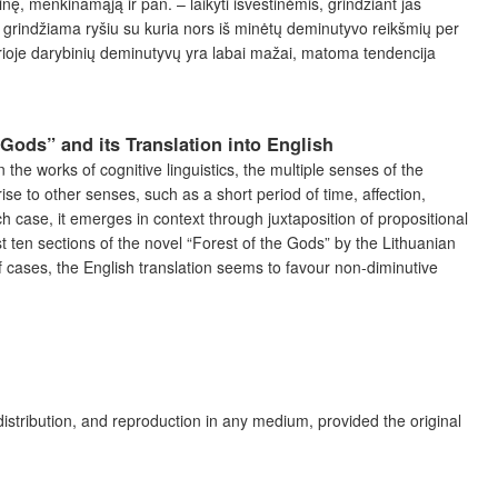
nę, menkinamąją ir pan. – laikyti išvestinėmis, grindžiant jas
 grindžiama ryšiu su kuria nors iš minėtų deminutyvo reikšmių per
urioje darybinių deminutyvų yra labai mažai, matoma tendencija
 Gods” and its Translation into English
e works of cognitive linguistics, the multiple senses of the
ise to other senses, such as a short period of time, affection,
 case, it emerges in context through juxtaposition of propositional
st ten sections of the novel “Forest of the Gods” by the Lithuanian
 of cases, the English translation seems to favour non-diminutive
distribution, and reproduction in any medium, provided the original