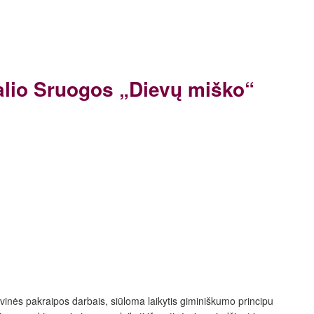
Balio Sruogos „Dievų miško“
yvinės pakraipos darbais, siūloma laikytis giminiškumo principu