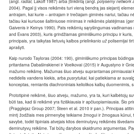
(angl.
radial,
Lakoff 1987) arba įtinklintą (angl.
polysemy network 
2004). Pagal jį visos reikšmės turi vieną bendrą jas siejantį eleme
antrajam, kai kurie – antrajam ir trečiajam giminės nariui, tačiau
tačiau kai kuriuose šaltiniuose minimas ir reikšmės platėjimas (gener
Gaivenis ir Keinys 1990). Pats reikšmių sąryšingumas vadinamas m
and Evans 2003), kuris grindžiamas giminiškumo principu ir kuris,
principais, yra taikytas lietuvių kalbos prielinksnio
už
polisemijai ti
aprašyti.
Kaip nurodo Tayloras (2004: 190), giminiškumo principas būdingas t
pritardama Dabašinskienei ir Voeikovai (2015) ir Augustyno ir Gni
mažumo reikšmę. Mažumas šiuo atveju suprantamas pirmiausiai ka
nedidelis vandens kiekis, arba
pusrytukai,
kai patiekiama ar suvalg
konceptas, remiantis diachroniniais keliolikos kalbų duomenimis,
Prototipinė reikšmė, šiuo atveju, mažumo, yra ta, kuri kalbėtojų su
būti tas, kad ši reikšmė yra fiziškiausia ir apčiuopiamiausia. Šio p
(Pragglejaz Group 2007; Steen et al.
2010 ir pan.). Principas atiti
mintį žodžiais mes pirmenybę teikiame žmogui ir žmogaus kūnui, t
savybė, todėl tipiniais atvejais kitos deminutyvų reikšmės išvedamo
deminutyvų reikšme. Tai būtų darybos skaidrumo argumentas. Pagal