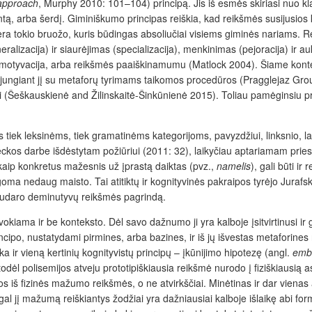
approach
, Murphy 2010: 101–104) principą. Jis iš esmės skiriasi nuo kl
ntą, arba šerdį. Giminiškumo principas reiškia, kad reikšmės susijusios 
 nėra tokio bruožo, kuris būdingas absoliučiai visiems giminės nariams.
alizacija) ir siaurėjimas (specializacija), menkinimas (pejoracija) ir auk
otyvacija, arba reikšmės paaiškinamumu (Matlock 2004). Šiame kontekst
 jungiant jį su metaforų tyrimams taikomos procedūros (Pragglejaz Group
rti (Šeškauskienė and Žilinskaitė-Šinkūnienė 2015). Toliau pamėginsiu pr
iek leksinėms, tiek gramatinėms kategorijoms, pavyzdžiui, linksnio, lai
eckos darbe išdėstytam požiūriui (2011: 32), laikyčiau aptariamam pries
ip konkretus mažesnis už įprastą daiktas (pvz.,
namelis
), gali būti i
oma nedaug maisto. Tai atitiktų ir kognityvinės pakraipos tyrėjo Jurafs
 sudaro deminutyvų reikšmės pagrindą.
vokiama ir be konteksto. Dėl savo dažnumo ji yra kalboje įsitvirtinusi ir
rincipo, nustatydami pirmines, arba bazines, ir iš jų išvestas metaforine
nka ir vieną kertinių kognityvistų principų – įkūnijimo hipotezę (angl.
emb
odėl polisemijos atveju prototipiškiausia reikšmė nurodo į fiziškiaus
s iš fizinės mažumo reikšmės, o ne atvirkščiai. Minėtinas ir dar vienas 
 jį mažumą reiškiantys žodžiai yra dažniausiai kalboje išlaikę abi for