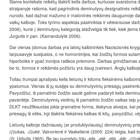
Šiame kontekste reikėtų išskirti kelis darbus, kuriuose svarstoma
straipsnyje rašoma, kad pagrindinis deminutyvų designatinės rei
nurodo, kad dažnai mažumo ir maloninės reikšmės daugumoje darbų
vaikų kalboje. Toks tyrimo aspektas pasirinktas ir vėlesniuose da
2006), kurie į deminutyvų kategoriją atsižvelgia tik tiek, kiek jie
Jurgutis
ir pan. (Kamandulytė
2006).
Dar vienas įdomus darbas yra latvių kalbininkės Naciscionės knyga 
tarpusavyje susijusios, o ne homonimijos, kai žodžių formos sutam
hiperbolės ir ypač ironijos raiškos priemone. Darbas grindžiamas an
be to, formos ir reikšmės požiūriu yra daug įvairesni. Anglų kalbo
Toliau trumpai aprašysiu kelis lietuvių ir kitoms fleksinėms kalbom
ypatumus. Vienas
iš jų susijęs su deminutyvinių priesagų pasirenk
Pavyzdžiui, iš pamatinio žodžio
saulė
galime padaryti kelis demin
pavardėje. Deminutyvinių vedinių iš pamatinio žodžio
vaikas
taip 
DLKT neužfiksuotas jokia gramatine forma, išskyrus atvejus, kai 
priesagų iš eilės, irgi išskiria fleksines kalbas iš kitų, pavyzdžiui,
vė
Lietuvių kalboje dažniausių (ar produktyviausių) deminutyvinių pr
((i)ukas, -(i)ukė
. Vainorienė ir Vaskelienė (2005: 224) teigia, kad 
(žr. Urbutis 1965). Be jau nurodytų trijų
-elis, -elė; -ėlis, -ėlė; -((i)