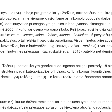
. Lietuvių kalboje jais įprasta laikyti žodžius, atitinkančius tam tikrą 
, kaip pabrėžiama ne viename klasikiniame ar taikomojo pobūdžio darbe 
deminutyvinės priesagos yra gausios ir labai įvairios, skirtingai nuo a
ė 2005) ir kurių vartosena yra gana ribota. Keli įprasčiausi lietuvių 
ūti šie:
lietus – lietutis, lašas – lašelis, kalnas – kalniukas.
Iš pavyzdžių m
 pakitusios, o tai reiškia ir pakitusią paradigmą. Visos minėtos pries
tavardžiai, bet ir būdvardžiai (plg. lietuvių
mažas – mažutis
) ir veiksm
ėti deminutyvines priesagas. Kazlauskaitė et al. (2013) pateikia net deminu
 Tačiau jų semantika yra gerokai sudėtingesnė nei gali pasirodyti iš pi
 struktūrą pagal kategorizacijos principus, kurių laikomasi kognityvinės 
ią deminutyvų reikšmę – ironiją – ir kaip ji realizuojama žinomame roman
. 2005: 87), kuriuo dažnai remiamasi taikomuosiuose tyrimuose, nurodoma,
utyvinės daiktavardžių priesagos aprašomos kiekviena atskirai; daugiausi