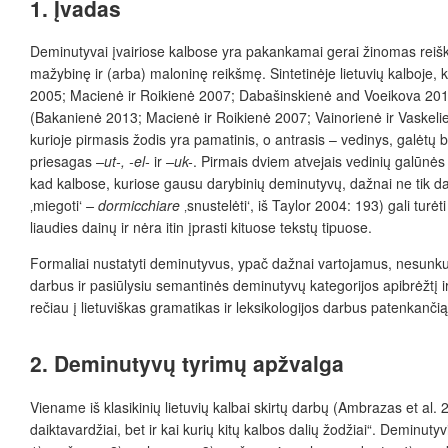
1.
Įvadas
Deminutyvai įvairiose kalbose yra pakankamai gerai žinomas reiškinys
mažybinę ir (arba) maloninę reikšmę. Sintetinėje lietuvių kalboje
2005; Macienė ir Roikienė 2007; Dabašinskienė and Voeikova 2015), 
(Bakanienė 2013; Macienė ir Roikienė 2007; Vainorienė ir Vaskelien
kurioje pirmasis žodis yra pamatinis, o antrasis – vedinys, galėtų b
priesagas
–ut-, -el-
ir
–uk-
. Pirmais dviem atvejais vedinių galūnės
kad kalbose, kuriose gausu darybinių deminutyvų, dažnai ne tik daik
‚miegoti‘
– dormicchiare
‚snustelėti‘, iš Taylor 2004: 193) gali tur
liaudies dainų ir nėra itin įprasti kituose tekstų tipuose.
Formaliai nustatyti deminutyvus, ypač dažnai vartojamus, nesunku.
darbus ir pasiūlysiu semantinės deminutyvų kategorijos apibrėžtį ir
rečiau į lietuviškas gramatikas ir leksikologijos darbus patenkanč
2.
Deminutyvų tyrimų apžvalga
Viename iš klasikinių lietuvių kalbai skirtų darbų (Ambrazas et al
daiktavardžiai, bet ir kai kurių kitų kalbos dalių žodžiai“. Demin