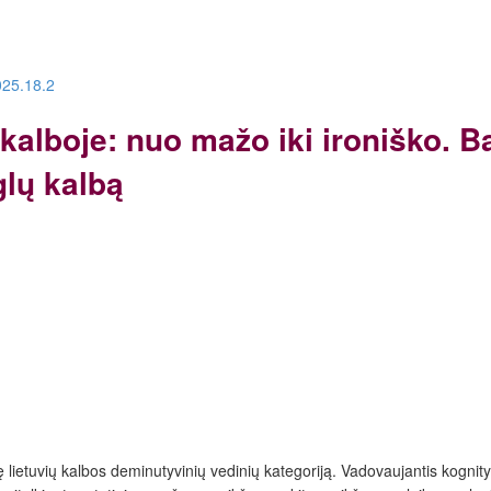
025.18.2
 kalboje: nuo mažo iki ironiško. 
glų kalbą
 lietuvių kalbos deminutyvinių vedinių kategoriją. Vadovaujantis kognit