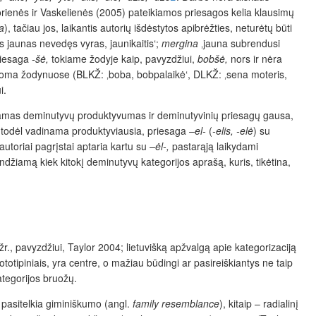
norienės ir Vaskelienės (2005) pateikiamos priesagos kelia klausimų
a
), tačiau jos, laikantis autorių išdėstytos apibrėžties, neturėtų būti
 jaunas nevedęs vyras, jaunikaitis‘;
mergina
‚jauna subrendusi
priesaga
-šė,
tokiame žodyje kaip, pavyzdžiui,
bobšė,
nors ir nėra
rodoma žodynuose (BLKŽ: ‚boba, bobpalaikė‘, DLKŽ: ‚sena moteris,
i.
įstamas deminutyvų produktyvumas ir deminutyvinių priesagų gausa,
 todėl vadinama produktyviausia, priesaga
–el-
(
-elis, -elė
) su
 autoriai pagrįstai aptaria kartu su
–ėl-,
pastarąją laikydami
ndžiamą kiek kitokį deminutyvų kategorijos aprašą, kuris, tikėtina,
žr., pavyzdžiui, Taylor 2004; lietuvišką apžvalgą apie kategorizaciją
totipiniais, yra centre, o mažiau būdingi ar pasireiškiantys ne taip
kategorijos bruožų.
 pasitelkia giminiškumo (angl.
family resemblance
), kitaip – radialinį