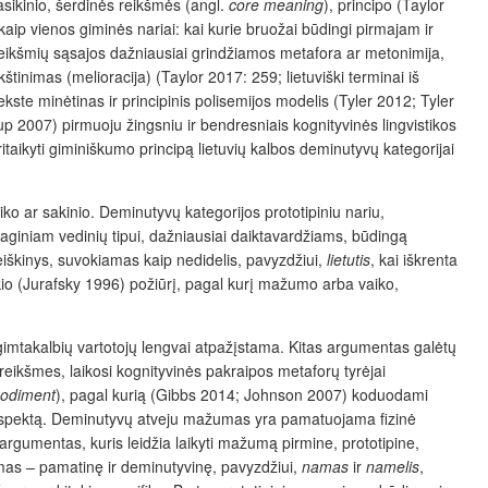
asikinio, šerdinės reikšmės (angl.
core meaning
), principo (Taylor
kaip vienos giminės nariai: kai kurie bruožai būdingi pirmajam ir
 Reikšmių sąsajos dažniausiai grindžiamos metafora ar metonimija,
štinimas (melioracija) (Taylor 2017: 259; lietuviški terminai iš
e minėtinas ir principinis polisemijos modelis (Tyler 2012; Tyler
 2007) pirmuoju žingsniu ir bendresniais kognityvinės lingvistikos
itaikyti giminiškumo principą lietuvių kalbos deminutyvų kategorijai
ko ar sakinio. Deminutyvų kategorijos prototipiniu nariu,
aginiam vedinių tipui, dažniausiai daiktavardžiams, būdingą
r reiškinys, suvokiamas kaip nedidelis, pavyzdžiui,
lietutis
, kai iškrenta
kio (Jurafsky 1996) požiūrį, pagal kurį mažumo arba vaiko,
 gimtakalbių vartotojų leng­vai atpažįstama. Kitas argumentas galėtų
s reikšmes, laikosi kognityvinės pakraipos metaforų tyrėjai
odiment
), pagal kurią (Gibbs 2014; Johnson 2007) koduodami
ią aspektą. Deminutyvų atveju mažumas yra pamatuojama fizinė
argumentas, kuris leidžia laikyti mažumą pirmine, prototipine,
mas – pamatinę ir deminutyvinę, pavyzdžiui,
namas
ir
namelis
,