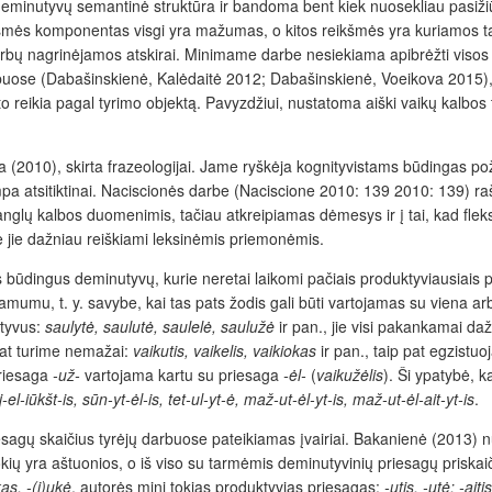
 deminutyvų semantinė struktūra ir bandoma bent kiek nuosekliau pasižiū
kšmės komponentas visgi yra mažumas, o kitos reikšmės yra kuriamos t
 nagrinėjamos atskirai. Minimame darbe nesiekiama apibrėžti visos k
rbuose (Dabašinskienė, Kalėdaitė 2012; Dabašinskienė, Voeikova 2015), 
ms to reikia pagal tyrimo objektą. Pavyzdžiui, nustatoma aiški vaikų kal
(2010), skirta frazeologijai. Jame ryškėja kognityvistams būdingas pož
pa atsitiktinai. Naciscionės darbe (Naciscione 2010: 139 2010: 139) ra
glų kalbos duomenimis, tačiau atkreipiamas dėmesys ir į tai, kad fleksi
je jie dažniau reiškiami leksinėmis priemonėmis.
s būdingus deminutyvų, kurie neretai laikomi pačiais produktyviausiais p
amumu, t. y. savybe, kai tas pats žodis gali būti vartojamas su viena ar
utyvus:
saulytė, saulutė, saulelė, saulužė
ir pan., jie visi pakankamai da
pat turime nemažai:
vaikutis, vaikelis, vaikiokas
ir pan., taip pat egzistuo
priesaga
-už-
vartojama kartu su priesaga
-ėl-
(
vaikužėlis
). Ši ypatybė, 
j-el-iūkšt-is, sūn-yt-ėl-is, tet-ul-yt-ė, maž-ut-ėl-yt-is, maž-ut-ėl-ait-yt-is
.
iesagų skaičius tyrėjų darbuose pateikiamas įvairiai. Bakanienė (2013) 
tokių yra aštuonios, o iš viso su tarmėmis deminutyvinių priesagų priska
ukas, -(i)ukė
, autorės mini tokias produktyvias priesagas:
-utis, -utė; -aiti