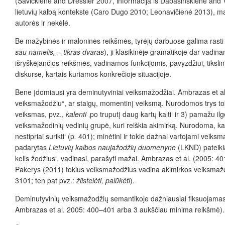
(Savickienė and Dressler 2007, informacija iš Dabašinskienė and V
lietuvių kalbą kontekste (Caro Dugo 2010; Leonavičienė 2013), maty
autorės ir nekėlė.
Be mažybinės ir maloninės reikšmės, tyrėjų darbuose galima rasti 
sau namelis, – tikras dvaras
), ji klasikinėje gramatikoje dar vad
išryškėjančios reikšmės, vadinamos funkcijomis, pavyzdžiui, tikslin
diskurse, kartais kuriamos konkrečioje situacijoje.
Bene įdomiausi yra deminutyviniai veiksmažodžiai. Ambrazas et al.
veiksmažodžiu“, ar staigų, momentinį veiksmą. Nurodomos trys to
veiksmas, pvz.,
kalenti
‚po truputį daug kartų kalti‘ ir 3) pamažu il
veiksmažodinių vedinių grupė, kuri reiškia akimirką. Nurodoma, k
nestipriai surikti‘ (p
.
401); minėtini ir tokie dažnai vartojami veiksm
padarytas
Lietuvių kalbos naujažodžių duomenyne
(LKND) pateik
kelis žodžius‘, vadinasi, parašyti mažai. Ambrazas et al.
(2005: 401
Pakerys (2011) tokius veiksmažodžius vadina akimirkos veiksmažo
3101; ten pat pvz.:
žilstelėti, palūkėti
).
Deminutyvinių veiksmažodžių semantikoje dažniausiai fiksuojamas tru
Ambrazas et al. 2005: 400–401 arba 3 aukščiau minima reikšmė). 