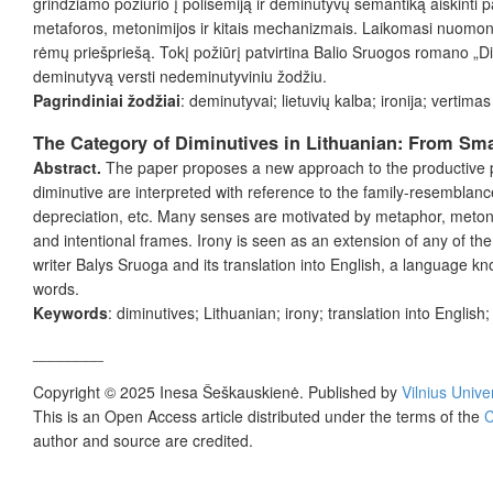
grindžiamo požiūrio į polisemiją ir deminutyvų semantiką aiškinti p
metaforos, metonimijos ir kitais mechanizmais. Laikomasi nuomonės
rėmų priešpriešą. Tokį požiūrį patvirtina Balio Sruogos romano „D
deminutyvą versti nedeminutyviniu žodžiu.
Pagrindiniai žodžiai
: deminutyvai; lietuvių kalba; ironija; vertim
The Category of Diminutives in Lithuanian: From Small
Abstract.
The paper proposes a new approach to the productive pol
diminutive are interpreted with reference to the family-resemblance 
depreciation, etc. Many senses are motivated by metaphor, metonym
and intentional frames. Irony is seen as an extension of any of the
writer Balys Sruoga and its translation into English, a language kno
words.
Keywords
: diminutives; Lithuanian; irony; translation into Englis
________
Copyright © 2025 Inesa Šeškauskienė. Published by
Vilnius Unive
This is an Open Access article distributed under the terms of the
C
author and source are credited.