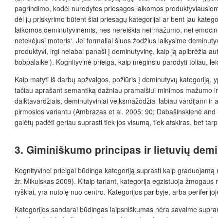
pagrindimo, kodėl nurodytos priesagos laikomos produktyviausiomis,
dėl jų priskyrimo būtent šiai priesagų kategorijai ar bent jau kate
laikomos deminutyvinėmis, nes nereiškia nei mažumo, nei emocinė
netekėjusi moteris‘. Jei formaliai šiuos žodžius laikysime deminutyv
produktyvi, irgi nelabai panaši į deminutyvinę, kaip ją apibrėžia
bobpalaikė‘). Kognityvinė prieiga, kaip mėginsiu parodyti toliau, leid
Kaip matyti iš darbų apžvalgos, požiūris į deminutyvų kategoriją,
tačiau aprašant semantiką dažniau pramaišiui minimos mažumo ir 
daiktavardžiais, deminutyviniai veiksmažodžiai labiau vardijami ir
pirmosios variantu (Ambrazas et al. 2005: 90; Dabašinskienė and Voe
galėtų padėti geriau suprasti tiek jos visumą, tiek atskiras, bet ta
3.
Giminiškumo principas ir lietuvių demi
Kogni
tyvinei prieigai būdinga kategoriją suprasti kaip graduojamą n
žr. Mikulskas 2009). Kitaip tariant, kategorija egzistuoja žmogaus 
ryškiai, yra nutolę nuo centro. Kategorijos paribyje, arba periferijo
Kategorijos sandarai būdingas laipsniškumas nėra savaime supranta