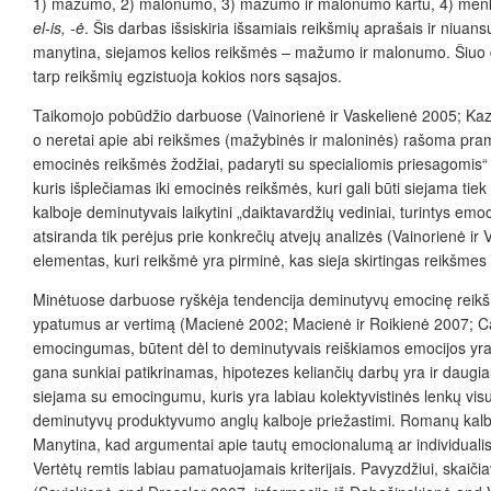
1) mažumo, 2) malonumo, 3) mažumo ir malonumo kartu, 4) menkumo
el-is, -ė
. Šis darbas išsiskiria išsamiais reikšmių aprašais ir niuans
manytina, siejamos kelios reikšmės – mažumo ir malonumo. Šiuo dar
tarp reikšmių egzistuoja kokios nors sąsajos.
Taikomojo pobūdžio darbuose (Vainorienė ir Vaskelienė 2005; Kazl
o neretai apie abi reikšmes (mažybinės ir maloninės) rašoma pramai
emocinės reikšmės žodžiai, padaryti su specialiomis priesagomis“ 
kuris išplečiamas iki emocinės reikšmės, kuri gali būti siejama t
kalboje deminutyvais laikytini „daiktavardžių vediniai, turintys emo
atsiranda tik perėjus prie konkrečių atvejų analizės (Vainorienė ir
elementas, kuri reikšmė yra pirminė, kas sieja skirtingas reikšmes
Minėtuose darbuose ryškėja tendencija deminutyvų emocinę reikšmę 
ypatumus ar vertimą (Macienė 2002; Macienė ir Roikienė 2007; Car
emocingumas, būtent dėl to deminutyvais reiškiamos emocijos yra 
gana sunkiai patikrinamas, hipotezes keliančių darbų yra ir daugia
siejama su emocingumu, kuris yra labiau kolektyvistinės lenkų v
deminutyvų produktyvumo anglų kalboje priežastimi. Romanų kalbų
Manytina, kad argumentai apie tautų emocionalumą ar individualist
Vertėtų remtis labiau pamatuojamais kriterijais. Pavyzdžiui, skaiči