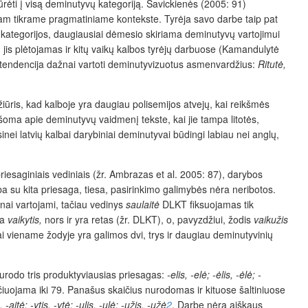
rėti į visą deminutyvų kategoriją. Savickienės (2005: 91)
am tikrame pragmatiniame kontekste. Tyrėja savo darbe taip pat
ategorijos, daugiausiai dėmesio skiriama deminutyvų vartojimui
jis plėtojamas ir kitų vaikų kalbos tyrėjų darbuose (Kamandulytė
bos tendencija dažnai vartoti deminutyvizuotus asmenvardžius:
Ritutė,
iūris, kad kalboje yra daugiau polisemijos atvejų, kai reikšmės
šoma apie deminutyvų vaidmenį tekste, kai jie tampa litotės,
nei latvių kalbai darybiniai deminutyvai būdingi labiau nei anglų,
riesaginiais vediniais (žr. Ambrazas et al. 2005: 87), darybos
ba su kita priesaga, tiesa, pasirinkimo galimybės nėra neribotos.
žnai vartojami, tačiau vedinys
saulaitė
DLKT fiksuojamas tik
ja
vaikytis,
nors ir yra retas (žr. DLKT), o, pavyzdžiui, žodis
vaikužis
kai viename žodyje yra galimos dvi, trys ir daugiau deminutyvinių
nurodo tris produktyviausias priesagas:
-elis, -elė; -ėlis, -ėlė; -
ičiuojama iki 79. Panašus skaičius nurodomas ir kituose šaltiniuose
s, -aitė; -ytis, -ytė; -ulis, -ulė; -užis, -užė
2
. Darbe nėra aiškaus