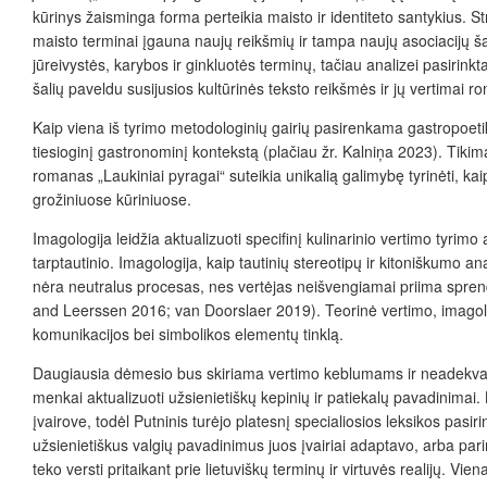
kūrinys žaisminga forma perteikia maisto ir identiteto santykius. St
maisto terminai įgauna naujų reikšmių ir tampa naujų asociacijų ša
jūreivystės, karybos ir ginkluotės terminų, tačiau analizei pasirinkt
šalių paveldu susijusios kultūrinės teksto reikšmės ir jų vertimai r
Kaip viena iš tyrimo metodologinių gairių pasirenkama gastropoetik
tiesioginį gastronominį kontekstą (plačiau žr. Kalniņa 2023). Tikima
romanas
„
Laukiniai pyragai“
suteikia unikalią galimybę tyrinėti, ka
grožiniuose kūriniuose.
Imagologija leidžia aktualizuoti specifinį kulinarinio vertimo tyrimo 
tarptautinio. Imagologija, kaip tautinių stereotipų ir kitoniškumo a
nėra neutralus procesas, nes vertėjas neišvengiamai priima sprendim
and Leerssen 2016; van Doorslaer 2019). Teorinė vertimo, imagologij
komunikacijos bei simbolikos elementų tinklą.
Daugiausia dėmesio bus skiriama vertimo keblumams ir neadekvatuma
menkai aktualizuoti užsienietiškų kepinių ir patiekalų pavadinimai. 
įvairove, todėl Putninis turėjo platesnį specialiosios leksikos pas
užsienietiškus valgių pavadinimus juos įvairiai adaptavo, arba pari
teko versti pritaikant prie lietuviškų terminų ir virtuvės realijų. Vi