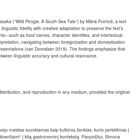
pasaka
(“
Wild Pirogis: A South Sea Tale
”
) by Māris Putniņš, a text
uistic fidelity with creative adaptation to preserve the text’s
nts
—such as food names, character identities, and intertextual
terpretation, navigating between
foreignization
and
domestication
resentations (van Doorslaer 2019). The findings emphasize that
etween linguistic accuracy and cultural resonance.
distribution, and reproduction in any medium, provided the original
 atveju maistas suvokiamas kaip kultūros ženklas, kurio perkėlimas į
išverčiami“ į kitą gastronominį kontekstą. Pavyzdžiui, Simona