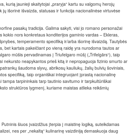
a, kurią jaunieji skaitytojai „praryja“ kartu su valgomų herojų
jų išorinė išvaizda, statusas ir funkcija nacionalinėse virtuvėse
morfine pasakų tradicija. Galima sakyti, visi jo romano personažai
tas kokio nors konkretaus konditerijos gaminio vardas – Ekleras,
silpnybes, temperamento specifiką ir/arba išorinę išvaizdą. Tautybės
lus, bet kartais pakeičiant po vieną raidę yra nurodoma tautos ar
falgaro mūšis pervadinamas į Triufelgaro mūšį („Trifelgārs“), taip
ai nekursto neapykantos prieš kitą ir nepropaguoja fizinio smurto ar
 patrankų šaudoma slyvų, abrikosų kauliukų, žalių bulvių šoviniais,
tos specifiką, taip organiškai integruojant įprastą nacionalinę
i tampa tarpininkais tarp tautinio savitumo ir tarpkultūriškai
eksto struktūros lygmenį, kuriame maistas atlieka reikšmių
. Putninis šiuos įvaizdžius įterpia į maistinę logiką, suteikdamas
nalizei, nes per „nekaltą“ kulinarinę vaizdiniją demaskuoja daug