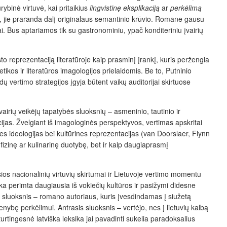
rybinė virtuvė, kai pritaikius
lingvistinę eksplikaciją
ar
perkėlimą
 jie praranda dalį originalaus semantinio krūvio. Romane gausu
tai. Bus aptariamos tik su gastronominiu, ypač konditeriniu įvairių
to reprezentaciją literatūroje kaip prasminį įrankį, kuris peržengia
ikos ir literatūros imagologijos prielaidomis. Be to, Putninio
dų vertimo strategijos įgyja būtent vaikų auditorijai skirtuose
vairių veikėjų tapatybės sluoksnių – asmeninio, tautinio ir
cijas. Žvelgiant iš imagologinės perspektyvos, vertimas apskritai
s ideologijas bei kultūrin
es reprezentacijas (
van Doorslaer, Flynn
fizinę ar kulinarinę duotybę, bet ir kaip daugiaprasmį
os nacionalinių virtuvių skirtumai ir Lietuvoje vertimo momentu
ika perimta daugiausia iš vokiečių kultūros ir pasižymi didesne
is sluoksnis – romano autoriaus, kuris įvesdindamas į siužetą
ybę perkėlimui. Antrasis sluoksnis – vertėjo, nes į lietuvių kalbą
r turtingesnė latviška leksika jai pavadinti sukelia paradoksalius