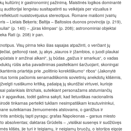
vaikų kultūrinį ir gastronominį pažinimą. Maistinės logikos dominantė
ų auditorijai lengviau susitapatinti su veikėjais per vizualius ir
ir reflektuoti nusistovėjusius stereotipus. Romane maišomi įvairių
ris – Lielais Beķeris; Baltija – Baltosios duonos provincija (p. 219),
liai“ (p. 140) – „jūras klimpas“ (p. 208); astronominiai objektai
eka Rati (p. 208) ir pan.
otipus. Visų pirma teko šias sąsajas atpažinti, o verčiant jų
iečiai, geltonoji rasė, jų akys „siauros ir įžambios, o juodi plaukai
opūstais ir amžinai alkani“, jų būdas „gaižus ir smarkus“, o vadas
produktų rūšis arba pavadinimas pasitelkiami šaržuojant, skoningai
tkartėmis priartėja prie „politinio korektiškumo“ ribos“ (Jakonytė
emtus tomis pačiomis senamadiškomis sovietinių anekdotų klišėmis,
lgti rusiškumo kritiką, pašaipą jų skurdžiai virtuvei, kurioje
sai palankiais štrichais, suteikiant personažams atstumiančių
 apgavikas, todėl galima sakyti, kad lietuviškas nacionalinis
asirodė tinkamas perteikti tukliam nesimpatiškam krautuvininkui,
as romane suteikiamas žemuomenės atstovams, o gardžius ir
rintis ambicijų tapti pyragu; grafas Napoleonas – garsus miesto
to absolventas; daktaras Grūdelis – „visiškai susenęs ir sudžiūvęs
 klišės, jie turi ir teigiamų, ir neigiamų bruožų, o istorijos eigoje