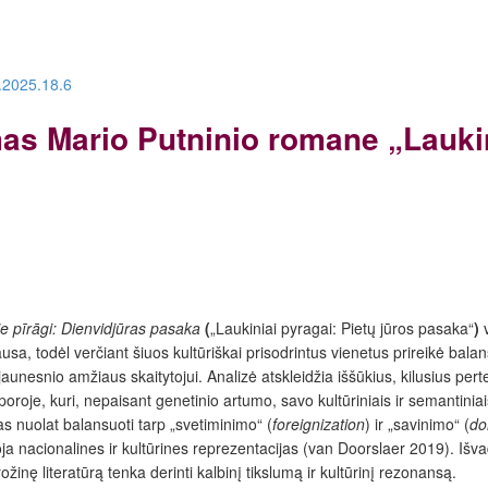
d.2025.18.6
as Mario Putninio romane „Laukin
e pīrāgi: Dienvidjūras pasaka
(
„
Laukiniai pyragai: Pietų jūros pasaka“
)
 todėl verčiant šiuos kultūriškai prisodrintus vienetus prireikė balansu
unesnio amžiaus skaitytojui. Analizė atskleidžia iššūkius, kilusius pert
oroje, kuri, nepaisant genetinio artumo, savo kultūriniais ir semantiniais
tas nuolat balansuoti tarp „svetiminimo“ (
foreignization
) ir „savinimo“ (
do
ja nacionalines ir kultūrines reprezentacijas (van Doorslaer 2019). Išva
žinę literatūrą tenka derinti kalbinį tikslumą ir kultūrinį rezonansą.