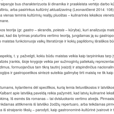
raipsnyje bus charakterizuota ši dinamika ir praskleista vertėjo darbo kū
ltiniu, arba pasirinkus
kultūrinį aktualizavimą
(Leonavičienė 2014: 108),
as vienas teminis kultūrinių realijų pluoštas – kulinarinės leksikos viene
omane.
os teorija (gr.
gastro
– skrandis,
poiesis
– kūryba), kuri analizuoja mais
si, kad šis tyrimas praturtins vertimo teoriją, jungdamas ją su gastropoet
ip maistas funkcionuoja vaikų literatūroje ir kokių papildomų išraiškos bū
aspektą, t. y. pažvelgti, kokiu
būdu maistas veikia kaip tarpininkas tarp į
nalizės įrankis, šioje knygoje veikia per sužmogintų patiekalų reprezenta
us, formuojančius tam tikrą tautinį įvaizdį ir atspindinčius nacionaline
os ir gastropoetikos sintezė suteikia galimybę tirti maistą ne tik kaip 
ms, kylantiems dėl specifikos, kurią lemia lietuviškosios ir latviškosi
Kalbant apie latvišką paveldą reikia pažymėti, kad latvių kulinarinė leks
irinkimą. Iš esmės šis romanas – tai dvisluoksnio vertimo atvejis. Pirmas
nkdamas atitikmenis iš latviško žodžių repertuaro, arba teikdamas pirmen
enas iš straipsnio tikslų – parodyti, kaip gastronominė-kultūrinė įvairovė i