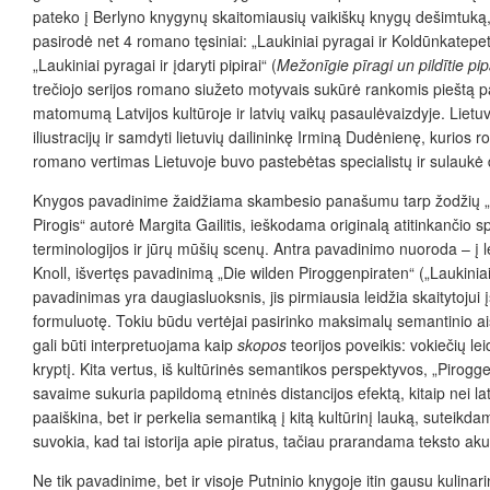
pateko į Berlyno knygynų skaitomiausių vaikiškų knygų dešimtuką, 20
pasirodė net 4 romano tęsiniai: „Laukiniai pyragai ir Koldūnkatepet
„Laukiniai pyragai ir įdaryti pipirai“
(
Mežonīgie pīragi un pildītie pip
trečiojo serijos romano siužeto motyvais sukūrė rankomis pieštą patri
matomumą Latvijos kultūroje ir latvių vaikų pasaulėvaizdyje. Lietuv
iliustracijų ir samdyti lietuvių dailininkę Irminą Dudėnienę, kurios r
romano vertimas Lietuvoje buvo pastebėtas specialistų ir sulaukė 
Knygos pavadinime žaidžiama skambesio panašumu tarp žodžių „pīrāti
Pirogis“ autorė Margita Gailitis, ieškodama originalą atitinkančio 
terminologijos ir jūrų mūšių scenų. Antra pavadinimo nuoroda – į 
Knoll, išvertęs pavadinimą „Die wilden Piroggenpiraten“ („Laukinia
pavadinimas yra daugiasluoksnis, jis pirmiausia leidžia skaitytojui
formuluotę. Tokiu būdu vertėjai pasirinko maksimalų semantinio aišk
gali būti interpretuojama kaip
skopos
teorijos poveikis: vokiečių lei
kryptį. Kita vertus, iš kultūrinės semantikos perspektyvos, „Pirogg
savaime sukuria papildomą etninės distancijos efektą, kitaip nei la
paaiškina, bet ir perkelia semantiką į kitą kultūrinį lauką, suteik
suvokia, kad tai istorija apie piratus, tačiau prarandama teksto a
Ne tik pavadinime, bet ir visoje Putninio knygoje itin gausu kulinari