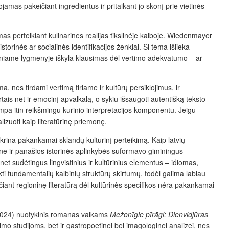
mas pakeičiant ingredientus ir pritaikant jo skonį prie vietinės
rmas perteikiant kulinarines realijas tikslinėje kalboje. Wiedenmayer
storinės ar socialinės identifikacijos ženklai. Ši tema išlieka
vistiniame lygmenyje iškyla klausimas dėl vertimo adekvatumo – ar
 nes tirdami vertimą tiriame ir kultūrų persiklojimus, ir
artais net ir emocinį apvalkalą, o sykiu išsaugoti autentišką teksto
tampa itin reikšmingu kūrinio interpretacijos komponentu. Jeigu
alizuoti kaip literatūrinę priemonę.
žtikrina pakankamai sklandų kultūrinį perteikimą. Kaip latvių
io­ne ir panašios istorinės aplinkybės suformavo giminingus
 net sudėtingus lingvistinius ir kultūrinius elementus – idiomas,
kti fundamentalių kalbinių struktūrų skirtumų, todėl galima labiau
 verčiant regioninę literatūrą dėl kultūrinės specifikos nėra pakankamai
0–2024) nuotykinis romanas vaikams
Mežonīgie pīrāgi: Dienvidjūras
rtimo studijoms, bet ir gastropoetinei bei imagologinei analizei, nes