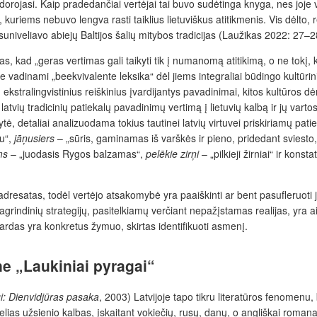
 dorojasi. Kaip pradedančiai vertėjai tai buvo sudėtinga knyga, nes joje v
), kuriems nebuvo lengva rasti taiklius lietuviškus atitikmenis. Vis dėlto
r suniveliavo abiejų Baltijos šalių mitybos tradicijas (Laužikas 2022: 27–2
as, kad „geras vertimas gali taikyti tik į numanomą atitikimą, o ne tokį
s jie vadinami „beekvivalente leksika“ dėl jiems integraliai būdingo kultū
, ekstralingvistinius reiškinius įvardijantys pavadinimai, kitos kultūros d
e
latvių tradicinių patiekalų pavadinimų vertimą į lietuvių kalbą ir jų va
ytė, detaliai analizuodama tokius tautinei latvių virtuvei priskiriamų pa
ru“,
jāņusiers
– „sūris, gaminamas iš varškės ir pieno, pridedant sviesto,
ms
– „juodasis Rygos balzamas“,
pelēkie zirņi
– „pilkieji žirniai“ ir konst
adresatas, todėl vertėjo atsakomybė yra paaiškinti ar bent pasufleruoti
 pagrindinių strategijų, pasitelkiamų verčiant nepažįstamas realijas, yr
ardas yra konkretus žymuo, skirtas identifikuoti asmenį.
e „Laukiniai pyragai“
i: Dienvidjūras pasaka
, 2003) Latvijoje tapo tikru literatūros fenomenu, 
ias užsienio kalbas, įskaitant vokiečių, rusų, danų, o angliškai romana