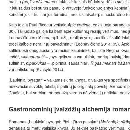
maisto
(ne)išverčiamumo
efektus ir kokiais būdais vertėjas su jais
ir kiti saldūs bei sūrūs pasaulio virtuvėje funkcionuojantys kepiniai
konditerijos ir kulinarijos terminai, nes šis laikotarpis nuskurdino i
Kaip teigia Paul Ricoeur veikale
Apie vertimą
, egzistuoja paradoks
30). Tai juolab galioja kalbant apie kultūrinių realijų vertimus, ne
Leonavičienės siūlomą apibrėžtį, realijos yra „specifiniai kultūriniai
todėl kalboje nėra ir jų pavadinimų“ (Leonavičienė 2014: 99). Api
šaltiniuose daugiausiai yra rašiusi kalbininkė, baltistė Regina Kvaš
košė“,
sklandurauši
– „pyragėlis su susmulkintų morkų, bulvių įda
sultimis“,
piparkūkas
– „pipiriniai sausainiai“,
Rīgas melnais balza
variantiškumą (Kvašytė 2014).
„Laukiniai pyragai“
– vaikams skirta knyga, o vaikas yra specifinis 
adekvačiai suvoktų tekstą ir patirtų jo originalų poveikį. Vienos iš
išnašoje, bet verčiant personažų vardus nė viena jų netinka, nes v
Gastronominių įvaizdžių alchemija roman
Romanas
„
Laukiniai pyragai: Pietų jūros pasaka“
(
Mežonīgie pīrāg
geriausia tų metų vaikiška knyga. Jo sėkmė paskatino vertimus į kel