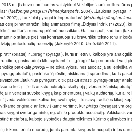
13 m. jis buvo nominuotas valstybinei Vokietijos jaunimo literatūros pre
las“ (
Mežonīgie pīragi un Pelmeņkatepetls
, 2004), „Laukiniai pyragai ir 
ari
, 2007), „Laukiniai pyragai ir imperatorius“ (
Mežonīgie pīragi un impe
otinį pilnametražinį lėlių animacijos filmą „Didysis Indrikis“ (2023), kur
iškoji auditorija romaną priėmė nuosaikiau. Galima spėti, kad tam įtakos
omantinio stiliaus piešiniai kontrastuoja su bravūrišku teksto tonu ir keiči
dviejų profesionalių recenzijų (Jakonytė 2010, Urnėžiūtė 2011).
“ (piratai) ir „pīrāgi“ (pyragai), kuris ir lietuvių kalboje yra analogi
sprendimo, pasinaudojo kitu sąskambiu – „pirogis“ kaip nuoroda į valtį p
lenkišką patiekalą
pierogi
– ne tokia vykusi, nes asociacija su lenkiška v
i pyragų piratai“), pasirinko išplėstinį aiškinamąjį sprendimą, kuris pa
 įsivaizduoti „laukinius pyragus“, o tik paskui atrasti „pyragų-piratų“ a
umo kelią – jie iš anksto nukreipia skaitytoją į vienareikšmišką piratų i
dėjai ir vertėjai suvokė knygą kaip orientuotą į vaikų auditoriją, kuriai 
en“ įveda vokiečiams kulinarinę svetimybę – iš slavų tradicijos kilusį k
tviškame originale ar lietuviškame vertime, kur
pīrāgs
(pyragas) yra orga
damas knygai svetur gaminto, egzotinio produkto asociaciją. Vokiškasis va
kustinė metafora, kalboje slypinčios daugiareikšmės kūrimo galimybės ir 
nių ir konditerinių nuorodų, jomis paremta knygos koncepcija ir jos daro l