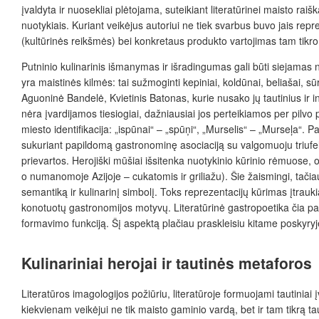
įvaldyta ir nuosekliai plėtojama, suteikiant literatūrinei maisto ra
nuotykiais. Kuriant veikėjus autoriui ne tiek svarbus buvo jais rep
(kultūrinės reikšmės) bei konkretaus produkto vartojimas tam tikr
Putninio kulinarinis išmanymas ir išradingumas gali būti siejamas n
yra maistinės kilmės: tai sužmoginti kepiniai, koldūnai, beliašai, 
Aguoninė Bandelė, Kvietinis Batonas, kurie nusako jų tautinius ir 
nėra įvardijamos tiesiogiai, dažniausiai jos perteikiamos per pilvo
miesto identifikacija: „ispūnai“ – „spūņi“, „Murselis“ – „Murseļa“. 
sukuriant papildomą gastronominę asociaciją su valgomuoju triufeliu
prievartos. Herojiški mūšiai išsitenka nuotykinio kūrinio rėmuose,
o numanomoje Azijoje – cukatomis ir griliažu). Šie žaismingi, tačia
semantiką ir kulinarinį simbolį. Toks reprezentacijų kūrimas įtraukia
konotuotų gastronomijos motyvų. Literatūrinė gastropoetika čia para
formavimo funkciją. Šį aspektą plačiau praskleisiu kitame poskyryj
Kulinariniai herojai ir tautinės metaforos
Literatūros imagologijos požiūriu, literatūroje formuojami tautiniai 
kiekvienam veikėjui ne tik maisto gaminio vardą, bet ir tam tikrą ta