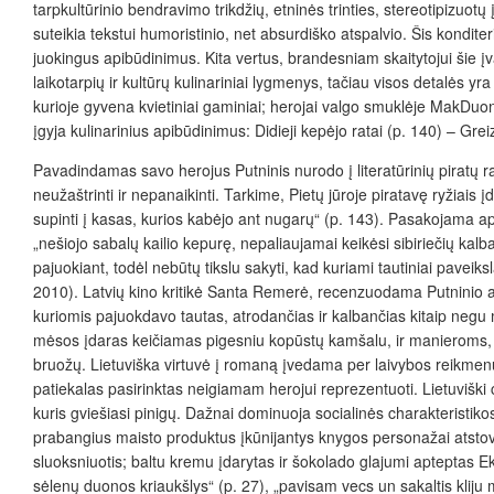
tarpkultūrinio bendravimo trikdžių, etninės trinties, stereotipizuot
suteikia tekstui humoristinio, net absurdiško atspalvio.
Šis konditer
juokingus apibūdinimus. Kita vertus, brandesniam skaitytojui šie įva
laikotarpių ir kultūrų kulinariniai lygmenys, tačiau visos detalės yr
kurioje gyvena kvietiniai gaminiai; herojai valgo smuklėje MakDuona 
įgyja kulinarinius apibūdinimus: Didieji kepėjo ratai (p. 140) – Gre
Pavadindamas savo herojus Putninis nurodo į literatūrinių piratų ra
neužaštrinti ir nepanaikinti. Tarkime, Pietų jūroje piratavę ryžiais į
supinti į kasas, kurios kabėjo ant nugarų“ (p. 143). Pasakojama apie
„nešiojo sabalų kailio kepurę, nepaliaujamai keikėsi sibiriečių kal
pajuokiant, todėl nebūtų tikslu sakyti, kad kuriami tautiniai paveiks
2010). Latvių kino kritikė Santa Remerė, recenzuodama Putninio a
kuriomis pajuokdavo tautas, atrodančias ir kalbančias kitaip negu 
mėsos įdaras keičiamas pigesniu kopūstų kamšalu, ir manieroms, ku
bruožų. Lietuviška virtuvė į romaną įvedama per laivybos reikmenų
patiekalas pasirinktas neigiamam herojui reprezentuoti. Lietuviški c
kuris gviešiasi pinigų. Dažnai dominuoja socialinės charakteristik
prabangius maisto produktus įkūnijantys knygos personažai atstovau
sluoksniuotis; baltu kremu įdarytas ir šokolado glajumi apteptas E
sėlenų duonos kriaukšlys“ (p. 27), „pavisam vecs un sakaltis kliju m