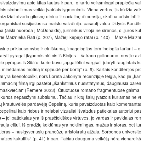
ų įsivaizdavimų apie kitas tautas ir pan., o kartu veiksmingai praplečia 
inis simbolizmas veikia įvairiais lygmenimis. Viena vertus, jis leidžia vaik
izdžiai atveria gilesnę etninę ir socialinę dimensiją, skatina prisiminti 
a organiškai susijusios su maisto vaizdinija: pasaulį valdo Didysis Kondite
(aiški nuoroda į McDonalds), jūrininkus vilioja ne sirenos, o „jūros kuku
izie Maiznieka Rati (p. 207), Mažieji kepėjo ratai (p. 140) – Mazie Maizni
sinę priklausomybę ir etniškumą, imagologijos terminologija tariant – etn
daryti pyragai įkypomis akimis iš Kinijos – šafrano geltonumo, nes jie azij
 pyragus iš Sibiro, kurie buvo „apgailėtini vargšai, įdaryti raugintais k
ba minėdamas motiną ir spjaudė per bortą“ (p. 6). Kartais konditerijos 
lai yra ksenofobiški, nors Loreta Jakonytė recenzijoje teigia, kad jie „kar
nimacinį filmą irgi pastebi „išankstinius nusistatymus, daugiausia par
maskviečiai“ (Remere 2023). Cituotuose romano frag­mentuose galima įžve
rios nepasižymi subtilumu. Tačiau ir kitų šalių įvaizdis kuriamas ne vi
 krautuvėlės pardavėją Cepeliną, kuris pavaizduotas kaip komersantas ir
epelinai kaip riebus ir nelabai vizualiai išvaizdus patiekalas autoriui p
os – jei patiekalas yra iš prasčiokiškos virtuvės, jo vardas ir pavidal
ja elitui. Iš pradžių koldūnas yra nekilmingas, mažas ir storas, bet tu
kleras – nusigyvenusių prancūzų aristokratų atžala, Sorbonos universite
aizes kukulītis“ (p. 41) ir pan.
Tačiau dauguma veikėjų nėra vienareikšmės