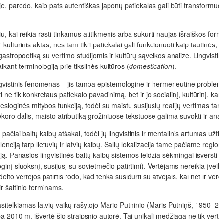
parodo, kaip pats autentiškas japonų patiekalas gali būti transformuoja
iu, kai reikia rasti tinkamus atitikmenis arba sukurti naujas išraiškos fo
kultūrinis aktas, nes tam tikri patiekalai gali funkcionuoti kaip tautinės, i
eja gastropoetiką su vertimo studijomis ir kultūrų sąveikos analize. Ling
taikant terminologiją prie tikslinės kultūros (
domestication
).
ngvistinis fenomenas – jis tampa epistemologine ir hermeneutine problema,
i ne tik konkretaus patiekalo pavadinimą, bet ir jo socialinį, kultūrinį, k
tiesioginės mitybos funkciją, todėl su maistu susijusių realijų vertimas 
 dekoro dalis, maisto atributiką grožiniuose tekstuose galima suvokti ir an
i pačiai baltų kalbų atšakai, todėl jų lingvistinis ir mentalinis artumas u
lenciją tarp lietuvių ir latvių kalbų. Šalių lokalizacija tame pačiame reg
niją. Panašios lingvistinės baltų kalbų sistemos leidžia sėkmingai išversti
inį sluoksnį, susijusį su sovietmečio patirtimi). Vertėjams nereikia įvei
Vis dėlto vertėjos patirtis rodo, kad tenka susidurti su atvejais, kai net ir
 ir šaltinio terminams
.
 pasitelkiamas latvių vaikų rašytojo Mario Putninio (Māris Putniņš, 195
albą 2010 m. išvertė šio straipsnio autorė. Tai unikali medžiaga ne tik ve