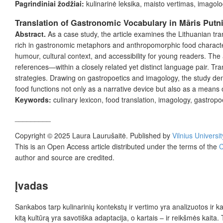
Pagrindiniai žodžiai:
kulinarinė leksika, maisto vertimas, imagologij
Translation of Gastronomic Vocabulary in Māris Putni
Abstract.
As a case study, the article examines the Lithuanian tra
rich in gastronomic metaphors and anthropomorphic food characters.
humour, cultural context, and accessibility for young readers. The 
references—within a closely related yet distinct language pair. Tran
strategies.
Drawing on
gastropoetics
and imagology, the study dem
food functions not only as a narrative device but also as a means 
Keywords:
culinary lexicon, food translation, imagology, gastropoet
_________
Copyright © 2025 Laura Laurušaitė. Published by
Vilnius Universi
This is an Open Access article distributed under the terms of the
C
author and source are credited.
Įvadas
Sankabos tarp kulinarinių kontekstų ir vertimo yra analizuotos ir k
kitą kultūrą yra savotiška adaptacija, o kartais – ir reikšmės kaita. 