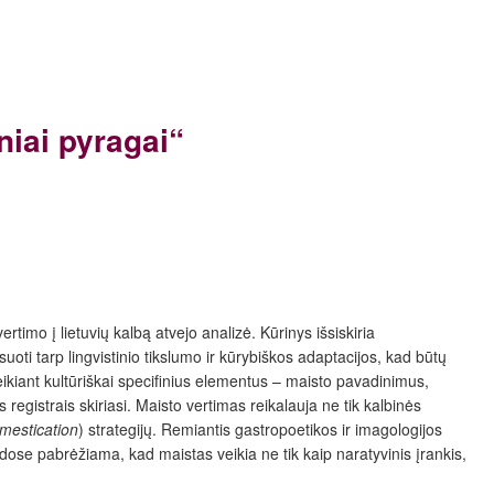
iai pyragai“
vertimo į lietuvių kalbą atvejo analizė.
Kūrinys išsiskiria
oti tarp lingvistinio tikslumo ir kūrybiškos adaptacijos, kad būtų
eikiant kultūriškai specifinius elementus – maisto pavadinimus,
 registrais skiriasi. Maisto vertimas reikalauja ne tik kalbinės
mestication
) strategijų. Remiantis gastropoetikos ir imagologijos
dose pabrėžiama, kad maistas veikia ne tik kaip naratyvinis įrankis,