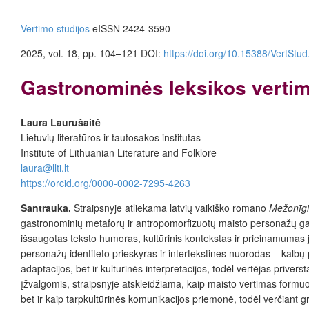
Vertimo studijos
eISSN 2424-3590
2025, vol. 18, pp. 104–121
DOI:
https://doi.org/10.15388/VertStu
Gastronominės leksikos vertim
Laura Laurušaitė
Lietuvių literatūros ir tautosakos institutas
Institute of Lithuanian Literature and Folklore
laura@llti.lt
https://orcid.org/0000-0002-7295-4263
Santrauka.
Straipsnyje atliekama latvių vaikiško romano
Mežonīgi
gastronominių metaforų ir antropomorfizuotų maisto personažų gausa,
išsaugotas teksto humoras, kultūrinis kontekstas ir prieinamumas ja
personažų identiteto prieskyras ir intertekstines nuorodas – kalbų p
adaptacijos, bet ir kultūrinės interpretacijos, todėl vertėjas privers
įžvalgomis, straipsnyje atskleidžiama, kaip maisto vertimas formuo
bet ir kaip tarpkultūrinės komunikacijos priemonė, todėl verčiant gro