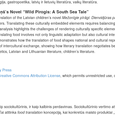
a, gastropoetika, latvių ir lietuvių literatūra, vaikų literatūra.
ņš’s Novel “Wild Pirogis: A South Sea Tale”
nslation of the Latvian children’s novel
Mežonīgie pīrāgi: Dienvidjūras 
 Translating these culturally embedded elements requires balancing ling
analysis highlights the challenges of rendering culturally specific eleme
slating food involves not only linguistic adaptation but also cultural in
onstrates how the translation of food shapes national and cultural rep
of intercultural exchange, showing how literary translation negotiates b
ics, Latvian and Lithuanian literature, children’s literature.
ty Press
reative Commons Attribution License
, which permits unrestricted use, 
aip sociokultūrinis, ir kaip kalbinis perdavimas. Sociokultūrinio vertimo
Tai atitinka
food translation
koncepciją, kai konkretūs maisto produktai „