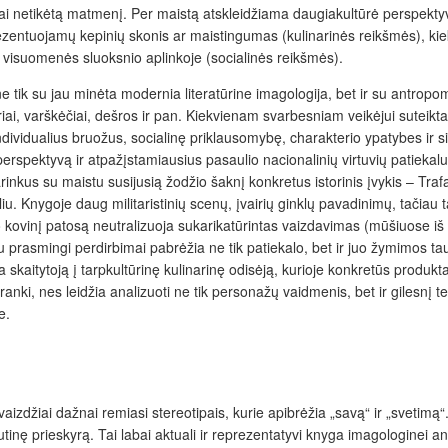
iškai netikėtą matmenį. Per maistą atskleidžiama daugiakultūrė perspektyv
rezentuojamų kepinių skonis ar maistingumas (kulinarinės reikšmės), kiek 
o visuomenės sluoksnio aplinkoje (socialinės reikšmės).
e tik su jau minėta modernia literatūrine imagologija, bet ir su antropo
sūriai, varškėčiai, dešros ir pan. Kiekvienam svarbesniam veikėjui suteik
individualius bruožus, socialinę priklausomybę, charakterio ypatybes ir 
 perspektyvą ir atpažįstamiausius pasaulio nacionalinių virtuvių patieka
Parinkus su maistu susijusią žodžio šaknį konkretus istorinis įvykis – Tra
. Knygoje daug militaristinių scenų, įvairių ginklų pavadinimų, tačiau t
 o kovinį patosą neutralizuoja sukarikatūrintas vaizdavimas (mūšiuose iš
u prasmingi perdirbimai pabrėžia ne tik patiekalo, bet ir juo žymimos tau
 skaitytoją į tarpkultūrinę kulinarinę odisėją, kurioje konkretūs produkta
nki, nes leidžia analizuoti ne tik personažų vaidmenis, bet ir gilesnį t
e.
įvaizdžiai dažnai remiasi stereotipais, kurie apibrėžia „savą“ ir „svetimą“
utinę prieskyrą. Tai labai aktuali ir reprezentatyvi knyga imagologinei a