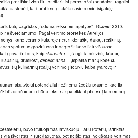
eikia praktiškai vien tik konditeriniai personažai (bandelės, rageliai
, reikia pastebėti, kad problemų nekėlė sovietmečiu įsigalėję
8).
, kuris būtų pagrįstas įrodoma reikšmės tapatybe“ (Ricoeur 2010:
rinio neišverčiamumo. Pagal vertimo teoretikės Aurelijos
ėmenys, kurie vertimo kultūroje neturi identiškų daiktų, reiškinių,
rtosenos ypatumus grožiniuose ir negrožiniuose lietuviškuose
tiekalų pavadinimus, kaip
skābputra
– „rauginta miežinių kruopų
 kiaušinių, druskos“,
debesmanna –
„išplakta manų košė su
atavusi šių kulinarinių realijų vertimo į lietuvių kalbą įvairovę ir
 jaunam skaitytojui potencialiai nežinomų žodžių prasmę, kad jis
a aiškinti aprašomuoju būdu tekste ar pateikiant platesnį komentarą
bestseleriu, buvo tituluojamas latviškuoju Hariu Poteriu, išrinktas
s yra išverstas ir suredaguotas, bet neišleistas. Vokiškasis vertimas