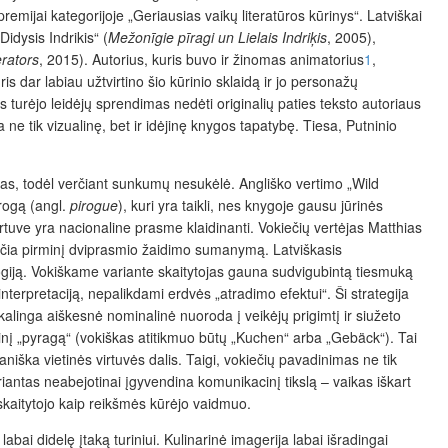
mijai kategorijoje „Geriausias vaikų literatūros kūrinys“. Latviškai
Didysis Indrikis“
(
Mežonīgie pīragi un Lielais Indriķis
, 2005),
rators
, 2015). Autorius, kuris buvo ir žinomas animatorius
1
,
is dar labiau užtvirtino šio kūrinio sklaidą ir jo personažų
 turėjo leidėjų sprendimas nedėti originalių paties teksto autoriaus
a ne tik vizualinę, bet ir idėjinę knygos tapatybę. Tiesa, Putninio
škas, todėl verčiant sunkumų nesukėlė. Angliško vertimo „Wild
irogą (angl.
pirogue
), kuri yra taikli, nes knygoje gausu jūrinės
irtuve yra nacionaline prasme klaidinanti. Vokiečių vertėjas Matthias
keičia pirminį dviprasmio žaidimo sumanymą. Latviškasis
nalogiją. Vokiškame variante skaitytojas gauna sudvigubintą tiesmuką
nterpretaciją, nepalikdami erdvės „atradimo efektui“. Ši strategija
reikalinga aiškesnė nominalinė nuoroda į veikėjų prigimtį ir siužeto
epinį „pyragą“ (vokiškas atitikmuo būtų „Kuchen“ arba „Gebäck“). Tai
niška vietinės virtuvės dalis. Taigi, vokiečių pavadinimas ne tik
riantas neabejotinai įgyvendina komunikacinį tikslą – vaikas iškart
skaitytojo kaip reikšmės kūrėjo vaidmuo.
abai didelę įtaką turiniui. Kulinarinė imagerija labai išradingai