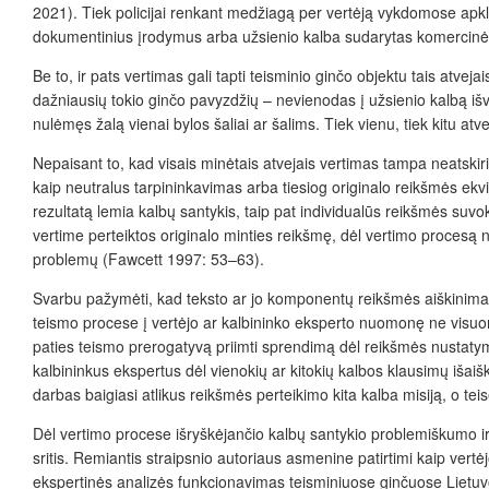
2021). Tiek policijai renkant medžiagą per vertėją vykdomose apkl
dokumentinius įrodymus arba užsienio kalba sudarytas komercinės su
Be to, ir pats vertimas gali tapti teisminio ginčo objektu tais atve
dažniausių tokio ginčo pavyzdžių – nevienodas į užsienio kalbą i
nulėmęs žalą vienai bylos šaliai ar šalims. Tiek vienu, tiek kitu atv
Nepaisant to, kad visais minėtais atvejais vertimas tampa neatskir
kaip neutralus tarpininkavimas arba tiesiog originalo reikšmės ekvi
rezultatą lemia kalbų santykis, taip pat individualūs reikšmės suvoki
vertime perteiktos originalo minties reikšmę, dėl vertimo procesą
problemų (Fawcett 1997: 53–63).
Svarbu pažymėti, kad teksto ar jo komponentų reikšmės aiškinimasis ir
teismo procese į vertėjo ar kalbininko eksperto nuomonę ne visuome
paties teismo prerogatyvą priimti sprendimą dėl reikšmės nustatymo
kalbininkus ekspertus dėl vienokių ar kitokių kalbos klausimų išaišk
darbas baigiasi atlikus reikšmės perteikimo kita kalba misiją, o t
Dėl vertimo procese išryškėjančio kalbų santykio problemiškumo ir
sritis. Remiantis straipsnio autoriaus asmenine patirtimi kaip vert
ekspertinės analizės funkcionavimas teisminiuose ginčuose Lietuvoj