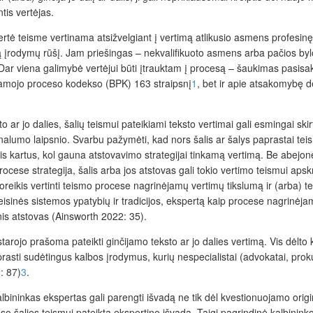
tis vertėjas.
ė teisme vertinama atsižvelgiant į vertimą atlikusio asmens profesinę kva
iną įrodymų rūšį. Jam priešingas – nekvalifikuoto asmens arba pačios by
 Dar viena galimybė vertėjui būti įtrauktam į procesą – šaukimas pasisa
iamojo proceso kodekso (BPK) 163 straipsnį
1
, bet ir apie atsakomybę 
ar jo dalies, šalių teismui pateikiami teksto vertimai gali esmingai skirt
onalumo laipsnio. Svarbu pažymėti, kad nors šalis ar šalys paprastai teis
lis kartus, kol gauna atstovavimo strategijai tinkamą vertimą. Be abejo
se strategija, šalis arba jos atstovas gali tokio vertimo teismui apskrit
 poreikis vertinti teismo procese nagrinėjamų vertimų tikslumą ir (arba) t
eisinės sistemos ypatybių ir tradicijos, ekspertą kaip procese nagrinėja
sinis atstovas (Ainsworth 2022: 35).
starojo prašoma pateikti ginčijamo teksto ar jo dalies vertimą. Vis dėlto
asti sudėtingus kalbos įrodymus, kurių nespecialistai (advokatai, prokuror
: 87)
3
.
lbininkas ekspertas gali parengti išvadą ne tik dėl kvestionuojamo origin
proceso šalies teismui pateiktą ekspertinę išvadą. Taigi pagrindinė kalbin