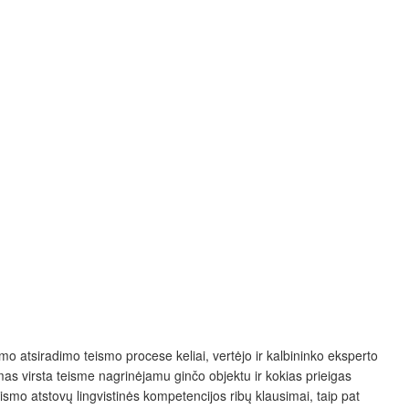
o atsiradimo teismo procese keliai, vertėjo ir kalbininko eksperto
mas virsta teisme nagrinėjamu ginčo objektu ir kokias prieigas
smo atstovų lingvistinės kompetencijos ribų klausimai, taip pat