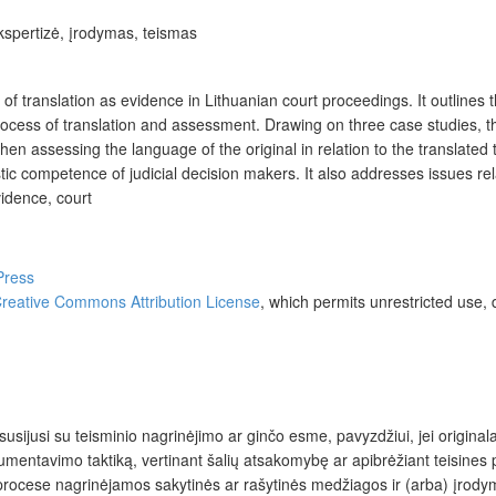
ekspertizė, įrodymas, teismas
e of translation as evidence in Lithuanian court proceedings. It outlines 
e process of translation and assessment. Drawing on three case studies, 
n assessing the language of the original in relation to the translated 
c competence of judicial decision makers. It also addresses issues relati
evidence, court
 Press
reative Commons Attribution License
, which permits unrestricted use, 
sijusi su teisminio nagrinėjimo ar ginčo esme, pavyzdžiui, jei original
gumentavimo taktiką, vertinant šalių atsakomybę ar apibrėžiant teisines
 su procese nagrinėjamos sakytinės ar rašytinės medžiagos ir (arba) įro