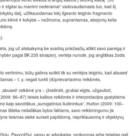
o ir elgėsi su manimi nederamai“ vadovaudamasis tuo, kad šį
linkybių dalį, užfiksuodamas tokį ilgesnio teiginio fragmento
urio kilmė ir kokybė – nežinoma, suprantamas, abejonių kelia
reikšmę.
):
ta, jog už atsisakymą be svarbių priežasčių atlikti savo pareigą ir
omybėn pagal BK 235 straipsnį, vertėja nurodė, jog angliškas žodis
 vertinimu, būtų galima sutikti tik su vertėjos teiginiu, kad
abused
čiamas – t. y. negali turėti (iš)prievartavimo reikšmės.
bused‘ reikšmė yra – įžeidinėti, grubiai elgtis, užgaulioti,
n (2009: 86–87) teisės kalbos reikšmės ir interpretacijos ypatybėms
sme kaip savotiškus „surogatinius liudininkus“. Hutton (2009: 100–
dynas išlieka nešališkas bylos faktams, savo reikšmingumu jis
yne teismas siekė surasti papildomą, nepriklausomą ir objektyvų
ių žinių. Pavyzdžiui, vargu ar advokatas, prokuroras arba teisėjas gali