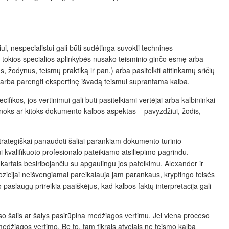
ui, nespecialistui gali būti sudėtinga suvokti technines
ai tokios specialios aplinkybės nusako teisminio ginčo esmę arba
us, žodynus, teismų praktiką ir pan.) arba pasitelkti atitinkamų sričių
nę arba parengti ekspertinę išvadą teismui suprantama kalba.
kos, jos vertinimui gali būti pasitelkiami vertėjai arba kalbininkai
 vienoks ar kitoks dokumento kalbos aspektas – pavyzdžiui, žodis,
strategiškai panaudoti šaliai parankiam dokumento turinio
 kvalifikuoto profesionalo pateikiamo atsiliepimo pagrindu.
artais besiribojančiu su apgaulingu jos pateikimu. Alexander ir
zicijai neišvengiamai pareikalauja jam parankaus, kryptingo teisės
 paslaugų prireikia paaiškėjus, kad kalbos faktų interpretacija gali
eso šalis ar šalys pasirūpina medžiagos vertimu. Jei viena proceso
o medžiagos vertimo. Be to, tam tikrais atvejais ne teismo kalba