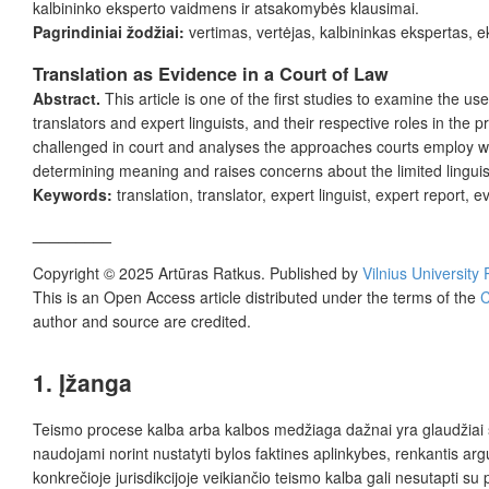
kalbininko eksperto vaidmens ir atsakomybės klausimai.
Pagrindiniai žodžiai:
vertimas, vertėjas, kalbininkas ekspertas, 
Translation as Evidence in a Court of Law
Abstract.
This article is one of the first studies to examine the us
translators and expert linguists, and their respective roles in th
challenged in court and analyses the approaches courts employ whe
determining meaning and raises concerns about the limited linguisti
Keywords:
translation, translator, expert linguist, expert report, 
_________
Copyright © 2025 Artūras Ratkus. Published by
Vilnius University
This is an Open Access article distributed under the terms of the
C
author and source are credited.
1. Įžanga
Teismo procese kalba arba kalbos medžiaga dažnai yra glaudžiai su
naudojami norint nustatyti bylos faktines aplinkybes, renkantis ar
konkrečioje jurisdikcijoje veikiančio teismo kalba gali nesutapti