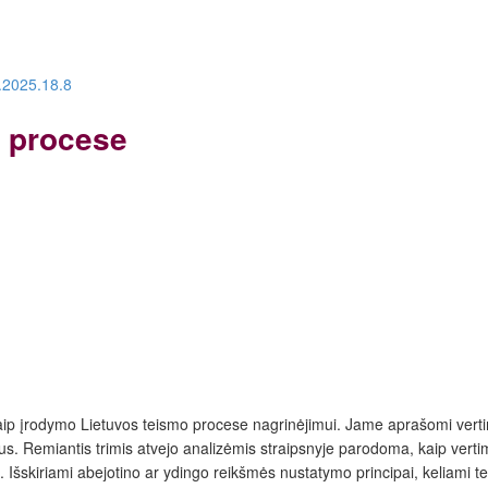
d.2025.18.8
o procese
kaip įrodymo Lietuvos teismo procese nagrinėjimui. Jame aprašomi vertim
mus. Remiantis trimis atvejo analizėmis straipsnyje parodoma, kaip verti
Išskiriami abejotino ar ydingo reikšmės nustatymo principai, keliami tei