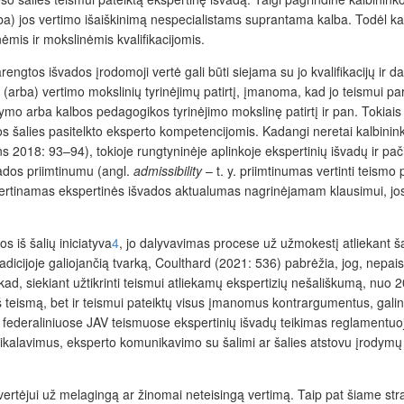
a) jos vertimo išaiškinimą nespecialistams suprantama kalba. Todėl kalbin
mis ir mokslinėmis kvalifikacijomis.
 parengtos išvados įrodomoji vertė gali būti siejama su jo kvalifikacijų ir 
r (arba) vertimo mokslinių tyrinėjimų patirtį, įmanoma, kad jo teismui p
rašymo arba kalbos pedagogikos tyrinėjimo mokslinę patirtį ir pan. Tokia
os šalies pasitelkto eksperto kompetencijomis. Kadangi neretai kalbinink
2018: 93–94), tokioje rungtyninėje aplinkoje ekspertinių išvadų ir pači
švados priimtinumu (angl.
admissibility
– t. y. priimtinumas vertinti teismo
vertinamas ekspertinės išvados aktualumas nagrinėjamam klausimui, jo
 iš šalių inicia­tyva
4
, jo dalyvavimas procese už užmokestį atliekant š
icijoje galiojančią tvarką, Coulthard (2021: 536) pabrėžia, jog, nepai
kad, siekiant užtikrinti teismui atliekamų ekspertizių nešališkumą, nuo 2
teismą, bet ir teismui pateiktų visus įmanomus kontrargumentus, galinči
s, federaliniuose JAV teismuose ekspertinių išvadų teikimas reglamentuo
 reikalavimus, eksperto komunikavimo su šalimi ar šalies atstovu įrodym
rtėjui už melagingą ar žinomai neteisingą vertimą. Taip pat šiame str