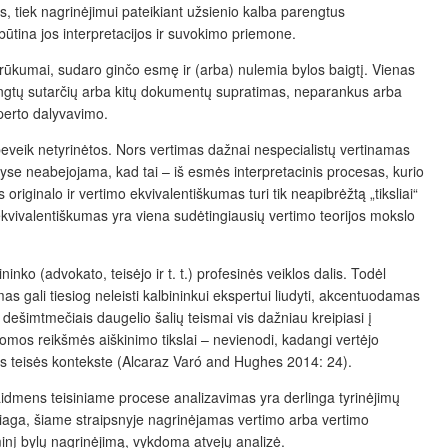
 tiek nagrinėjimui pateikiant užsienio kalba parengtus
būtina jos interpretacijos ir suvokimo priemone.
ar trūkumai, sudaro ginčo esmę ir (arba) nulemia bylos baigtį. Vienas
rengtų sutarčių arba kitų dokumentų supratimas, neparankus arba
sperto dalyvavimo.
 beveik netyrinėtos. Nors vertimas dažnai nespecialistų vertinamas
ityse neabejojama, kad tai – iš esmės interpretacinis procesas, kurio
originalo ir vertimo ekvivalentiškumas turi tik neapibrėžtą „tiksliai“
ekvivalentiškumas yra viena sudėtingiausių vertimo teorijos mokslo
inko (advokato, teisėjo ir t. t.) profesinės veiklos dalis. Todėl
 gali tiesiog neleisti kalbininkui ekspertui liudyti, akcentuodamas
dešimtmečiais daugelio šalių teismai vis dažniau kreipiasi į
ykdomos reikšmės aiškinimo tikslai – nevienodi, kadangi vertėjo
atus teisės kontekste (Alcaraz Varó and Hughes 2014: 24).
aidmens teisiniame procese analizavimas yra derlinga tyrinėjimų
edžiaga, šiame straipsnyje nagrinėjamas vertimo arba vertimo
minį bylų nagrinėjimą, vykdoma atvejų analizė.