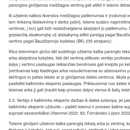
parengtos ginčijamos medžiagos vertimą gali atlikti ir teisme dirban
Iš užsienio kalbos išverstos medžiagos patikimumas ir įrodomoji vert
tam tinkamą išsilavinimą ir darbo patirtį, teisme sudaro nagrinėt
vertimas, į kurį gali būti neatsižvelgiama abejojant jo patikimumu.
gręsiančią atsakomybę už atsisakymą atlikti pareigą pagal Baudž
vertimo pagal Baudžiamojo kodekso (BK) 235 straipsnį
2
.
Kilus teisminiam ginčui dėl sudėtingo užsienio kalba parengto teksto 
arba abejotinos kokybės, tiek dėl vertimą atlikusio vertėjo profesi
šalys į vertimo paslaugas teikiančias bendroves gali kreiptis po ke
įvertinamas kaip klaidingas arba nesuderinamas su atstovavimo proce
skirtingus to paties teksto ar jo ginčijamos dalies vertimus, iškyla
pasitelkti kalbininko eksperto paslaugas. Priklausomai nuo šalies t
teismas arba jį gali įtraukti kaip proceso dalyvį vienos iš šalių tei
2.3. Vertėjo ir kalbininko eksperto darbas iš dalies sutampa, jei pa
kalbininko eksperto užduotis – padėti teismui ir proceso šalims supr
suprasti savarankiškai (Hammel 2022: 82; Fernández-López 2022
Teisme ginčijant užsienio kalba parengtą tekstą arba jo vertimą, ka
tikslumo ir kokybės, taip pat, esant reikalui, atsiliepti ir į kitos 