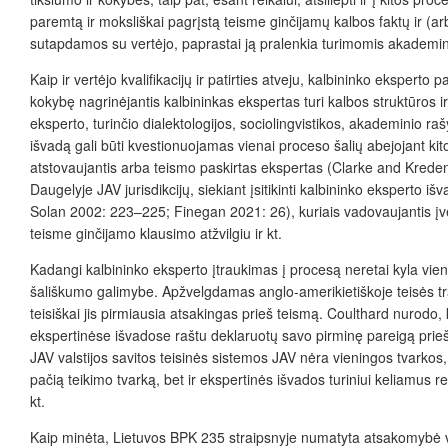
paremtą ir moksliškai pagrįstą teisme ginčijamų kalbos faktų ir (arb
sutapdamos su vertėjo, paprastai ją pralenkia turimomis akademinė
Kaip ir vertėjo kvalifikacijų ir patirties atveju, kalbininko eksperto
kokybę nagrinėjantis kalbininkas ekspertas turi kalbos struktūros i
eksperto, turinčio dialektologijos, sociolingvistikos, akademinio 
išvadą gali būti kvestionuojamas vienai proceso šalių abejojant kit
atstovaujantis arba teismo paskirtas ekspertas (Clarke and Kredens 
Daugelyje JAV jurisdikcijų, siekiant įsitikinti kalbininko eksperto i
Solan 2002: 223–225; Finegan 2021: 26), kuriais vadovaujantis į
teisme ginčijamo klausimo atžvilgiu ir kt.
Kadangi kalbininko eksperto įtraukimas į procesą neretai kyla vienos
šališkumo galimybe. Apžvelgdamas anglo-amerikietiškoje teisės trad
teisiškai jis pirmiausia atsakingas prieš teismą. Coulthard nurodo, 
ekspertinėse išvadose raštu deklaruotų savo pirminę pareigą prieš 
JAV valstijos savitos teisinės sistemos JAV nėra vieningos tvarko
pačią teikimo tvarką, bet ir ekspertinės išvados turiniui keliamus
kt.
Kaip minėta, Lietuvos BPK 235 straipsnyje numatyta atsakomybė ve