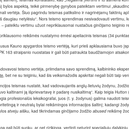
šį bylos aspektą, teikė pirmenybę gynybos pateiktam vertimui „skaudin
nali vertėja. Šiuo pagrindu teismas patikslino ir nagrinėjamų faktinių ap
aš daugiau netylėsiu“. Nors teismo sprendimas nesivadovauti vertimu, k
os – pateiktu vertimu užuot nepriklausomai nustačius ginčijamo teiginio 
priklausomo reikšmės nustatymo ėmėsi apeliacinis teismas (34 punktas
pklausus Kauno apygardos teismo vertėją, kuri prieš apklausiama buvo įspė
BPK 163 straipsnio nuostatas ir gali būti patraukta baudžiamojon atsak
vadovavosi teismo vertėja, priimdama savo sprendimą, kalbininko eksperto
te
, bet ne su teiginiu, kad šis veiksmažodis apskritai negali būti taip ver
jos teismas nustatė, kad vadovaujantis anglų-lietuvių žodynu, žodžio ‚a
vo kaltinami ją išprievartavę ir padarę nusikaltimą“. Kaip teigia Hutto
gia profesionalūs leksikografai, juos (t. y. žodynus) galima naudoti tei
ritetingą ir neutralų bylai reikšmingos informacijos šaltinį; kadangi žo
bylos atveju aišku, kad tikrindamas ginčijamo žodžio
abused
reikšmę žod
ą gali būti sunku, ar net rizikinga, vertinti neturint specialiųjų dalykin