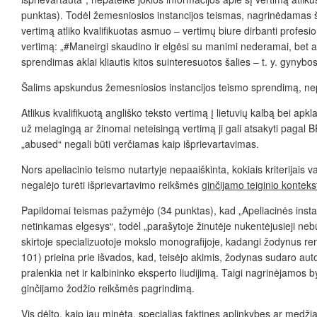
punktas). Todėl žemesniosios instancijos teismas, nagrinėdamas 
vertimą atliko kvalifikuotas asmuo – vertimų biure dirbanti profesio
vertimą: „#Maneirgi skaudino ir elgėsi su manimi nederamai, bet 
sprendimas aklai kliautis kitos suinteresuotos šalies – t. y. gynyb
Šalims apskundus žemesniosios instancijos teismo sprendimą, ne
Atlikus kvalifikuotą angliško teksto vertimą į lietuvių kalbą bei a
už melagingą ar žinomai neteisingą vertimą ji gali atsakyti pagal 
„abused“ negali būti verčiamas kaip išprievartavimas.
Nors ap
eliacinio teismo nutartyje
nepaaiškinta, kokiais kriterijais 
negalėjo turėti išprievartavimo reikšmės
ginčijamo teiginio konteks
Papildomai teismas pažymėjo (34 punktas), kad „Apeliacinės instanci
netinkamas elgesys“, todėl „parašytoje žinutėje nukentėjusieji nebu
skirtoje specializuotoje mokslo monografijoje, kadangi žodynus ren
101) prieina prie išvados, kad, teisėjo akimis, žodynas sudaro auto
pralenkia net ir kalbininko eksperto liudijimą. Taigi nagrinėjamos 
ginčijamo žodžio reikšmės pagrindimą.
Vis dėlto, kaip jau minėta, specialias faktines aplinkybes ar medžiag