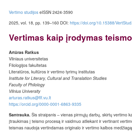
Vertimo studijos
eISSN 2424-3590
2025, vol. 18, pp. 139–160
DOI:
https://doi.org/10.15388/VertStu
Vertimas kaip įrodymas teism
Artūras Ratkus
Vilniaus universitetas
Filologijos fakultetas
Literatūros, kultūros ir vertimo tyrimų institutas
Institute for Literary, Cultural and Translation Studies
Faculty of Philology
Vilnius University
arturas.ratkus@flf.vu.lt
https://orcid.org/0000-0001-6863-9335
Santrauka.
Šis straipsnis – vienas pirmųjų darbų, skirtų vertimo 
įtraukimas į teismo procesą ir vaidmuo atliekant ir vertinant verti
teismas naudoja vertindamas originalo ir vertimo kalbos medžiagą. 