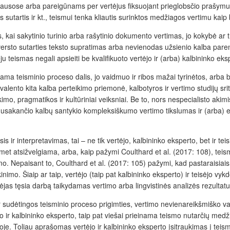
ausose arba pareigūnams per vertėjus fiksuojant prieglobsčio prašymus,
tartis ir kt., teismui tenka kliautis surinktos medžiagos vertimu kaip 
jais, kai sakytinio turinio arba rašytinio dokumento vertimas, jo kokybė 
šversto sutarties teksto supratimas arba nevienodas užsienio kalba pa
eju teismas negali apsieiti be kvalifikuoto vertėjo ir (arba) kalbininko ek
iama teisminio proceso dalis, jo vaidmuo ir ribos mažai tyrinėtos, arba
valento kita kalba perteikimo priemonė, kalbotyros ir vertimo studijų sr
mo, pragmatikos ir kultūriniai veiksniai. Be to, nors nespecialisto akimis 
 nusakančio kalbų santykio kompleksiškumo vertimo tikslumas ir (arba) 
 interpretavimas, tai – ne tik vertėjo, kalbininko eksperto, bet ir teisin
t atsižvelgiama, arba, kaip pažymi Coulthard et al. (2017: 108), teismas
. Nepaisant to, Coulthard et al. (2017: 105) pažymi, kad pastaraisiais 
inimo. Šiaip ar taip, vertėjo (taip pat kalbininko eksperto) ir teisėjo v
eisėjas tęsia darbą taikydamas vertimo arba lingvistinės analizės rezult
 sudėtingos teisminio proceso prigimties, vertimo nevienareikšmiško v
ėjo ir kalbininko eksperto, taip pat viešai prieinama teismo nutarčių m
e. Toliau aprašomas vertėjo ir kalbininko eksperto įsitraukimas į teis