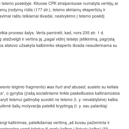
 teismo posėdyje. Kituose CPK straipsniuose numatyta vertėjų ar
mų įrodymų rūšis (177 str.), teismo skiriamų ekspertizių ir
avimai raštu teikiamai išvadai, neatvykimo į teismo posėdį
eikia proceso šalys. Verta paminėti, kad, nors 235 str. 1 d.
tsižvelgti ir vertina ją „pagal vidinį teisėjo įsitikinimą, pagrįstą
 ar jos atstovo užsakyta kalbininko eksperto išvada nesuderinama su
lgesnio teiginio fragmento)
was hurt and abused,
susieto su keliais
ta“, o gynyba (įrašą socialiniame tinkle paskelbusios kaltinamosios
yti teismui galimybę suvokti ne teismo (t. y. nevalstybine) kalba
ulėmė šalių motyvacija pateikti kryptingą (t. y. sau palankią)
dangi kaltinimas, pateikdamas vertimą „aš buvau pažeminta ir
etencijos versti tekstus iš anglų kalbos į lietuvių kalbą“ (33