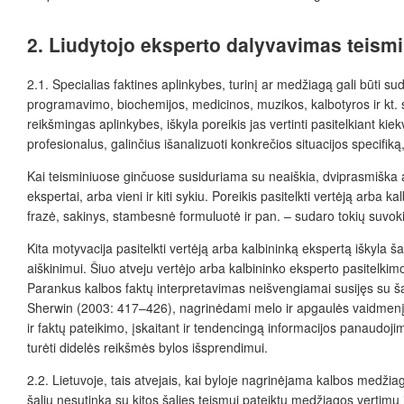
2. Liudytojo eksperto dalyvavimas teism
2.1. Specialias faktines aplinkybes, turinį ar medžiagą gali būti su
programavimo, biochemijos, medicinos, muzikos, kalbotyros ir kt. sr
reikšmingas aplinkybes, iškyla poreikis jas vertinti pasitelkiant kiek
profesionalus, galinčius išanalizuoti konkrečios situacijos specif
Kai teisminiuose ginčuose susiduriama su neaiškia, dviprasmiška ar
ekspertai, arba vieni ir kiti sykiu. Poreikis pasitelkti vertėją arb
frazė, sakinys, stambesnė formuluotė ir pan. – sudaro tokių suvokim
Kita motyvacija pasitelkti vertėją arba kalbininką ekspertą iškyla
aiškinimui. Šiuo atveju vertėjo arba kalbininko eksperto pasitelki
Parankus kalbos faktų interpretavimas neišvengiamai susijęs su šal
Sherwin (2003: 417–426), nagrinėdami melo ir apgaulės vaidmenį te
ir faktų pateikimo, įskaitant ir tendencingą informacijos panaudojim
turėti didelės reikšmės bylos išsprendimui.
2.2. Lietuvoje, tais atvejais, kai byloje nagrinėjama kalbos medžia
šalių nesutinka su kitos šalies teismui pateiktu medžiagos vertimu ir