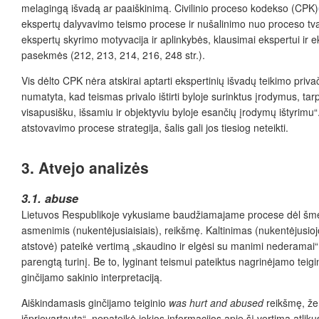
melagingą išvadą ar paaiškinimą. Civilinio proceso kodekso (CPK)
ekspertų dalyvavimo teismo procese ir nušalinimo nuo proceso tvark
ekspertų skyrimo motyvacija ir aplinkybės, klausimai ekspertui ir 
pasekmės (212, 213, 214, 216, 248 str.).
Vis dėlto CPK nėra atskirai aptarti ekspertinių išvadų teikimo privač
numatyta, kad teismas privalo ištirti byloje surinktus įrodymus, tarp 
visapusišku, išsamiu ir objektyviu byloje esančių įrodymų ištyrimu“.
atstovavimo procese strategija, šalis gali jos tiesiog neteikti.
3. Atvejo analizės
3.1. abuse
Lietuvos Respublikoje vykusiame baudžiamajame procese dėl šm
asmenimis (nukentėjusiaisiais), reikšmę. Kaltinimas (nukentėjusioj
atstovė) pateikė vertimą „skaudino ir elgėsi su manimi nederamai“
parengtą turinį. Be to, lyginant teismui pateiktus nagrinėjamo teigi
ginčijamo sakinio interpretaciją.
Aiškindamasis ginčijamo teiginio
was hurt and abused
reikšmę, žem
išprievartauta“, nepateikė jokios informacijos apie šį vertimą atlik