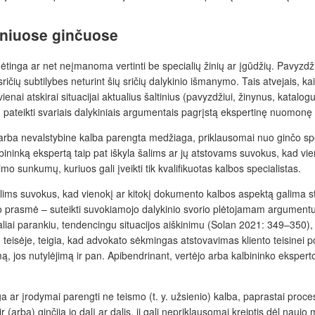
iniuose ginčuose
dėtinga ar net neįmanoma vertinti be specialių žinių ar įgūdžių. Pavyzdži
ičių subtilybes neturint šių sričių dalykinio išmanymo. Tais atvejais, k
vienai atskirai situacijai aktualius šaltinius (pavyzdžiui, žinynus, katalog
iką, pateikti svariais dalykiniais argumentais pagrįstą ekspertinę nuomo
ba nevalstybine kalba parengta medžiaga, priklausomai nuo ginčo specifi
a kalbininką ekspertą taip pat iškyla šalims ar jų atstovams suvokus, kad
o sunkumų, kuriuos gali įveikti tik kvalifikuotas kalbos specialistas.
 šalims suvokus, kad vienokį ar kitokį dokumento kalbos aspektą galima 
mo prasmė – suteikti suvokiamojo dalykinio svorio plėtojamam argumentui
iai parankiu, tendencingu situacijos aiškinimu (Solan 2021: 349–350), k
isėje, teigia, kad advokato sėkmingas atstovavimas kliento teisinei po
ą, jos nutylėjimą ir pan. Apibendrinant, vertėjo arba kalbininko eksperto
ga ar įrodymai parengti ne teismo (t. y. užsienio) kalba, paprastai proc
 (arba) ginčija jo dalį ar dalis, ji gali nepriklausomai kreiptis dėl nauj