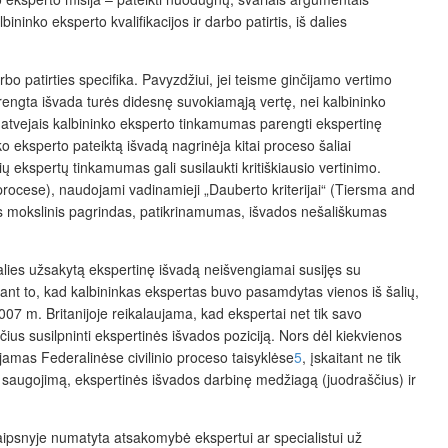
inko eksperto kvalifikacijos ir darbo patirtis, iš dalies
darbo patirties specifika. Pavyzdžiui, jei teisme ginčijamo vertimo
arengta išvada turės didesnę suvokiamąją vertę, nei kalbininko
is atvejais kalbininko eksperto tinkamumas parengti ekspertinę
o eksperto pateiktą išvadą nagrinėja kitai proceso šaliai
ų ekspertų tinkamumas gali susilaukti kritiškiausio vertinimo.
 procese), naudojami vadinamieji „Dauberto kriterijai“ (Tiersma and
s mokslinis pagrindas, patikrinamumas, išvados nešališkumas
alies užsakytą ekspertinę išvadą neišvengiamai susijęs su
sant to, kad kalbininkas ekspertas buvo pasamdytas vienos iš šalių,
007 m. Britanijoje reikalaujama, kad ekspertai net tik savo
us susilpninti ekspertinės išvados poziciją. Nors dėl kiekvienos
jamas Federalinėse civilinio proceso taisyklėse
5
, įskaitant ne tik
ų saugojimą, ekspertinės išvados darbinę medžiagą (juodraščius) ir
aipsnyje numatyta atsakomybė ekspertui ar specialistui už