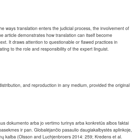
the ways translation enters the judicial process, the involvement of
the article demonstrates how translation can itself become
text.
It draws attention to questionable or flawed practices in
ng to the role and responsibility of the expert linguist.
distribution, and reproduction in any medium, provided the original
aus dokumento arba jo vertimo turinys arba konkretūs albos faktai
 pasekmes ir pan. Globalėjančio pasaulio daugiakalbystės aplinkoje,
dymų kalba (Olsson and Luchjenbroers 2014: 259; Kredens et al.