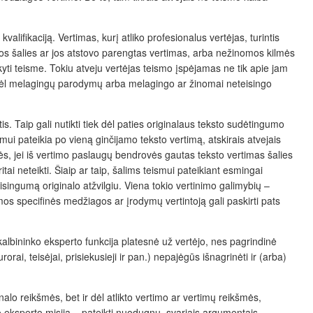
lifikaciją. Vertimas, kurį atliko profesionalus vertėjas, turintis
los šalies ar jos atstovo parengtas vertimas, arba nežinomos kilmės
kyti teisme. Tokiu atveju vertėjas teismo įspėjamas ne tik apie jam
dėl melagingų parodymų arba melagingo ar žinomai neteisingo
is. Taip gali nutikti tiek dėl paties originalaus teksto sudėtingumo
mui pateikia po vieną ginčijamo teksto vertimą, atskirais atvejais
nės, jei iš vertimo paslaugų bendrovės gautas teksto vertimas šalies
ai neteikti. Šiaip ar taip, šalims teismui pateikiant esmingai
eisingumą originalo atžvilgiu. Viena tokio vertinimo galimybių –
mos specifinės medžiagos ar įrodymų vertintoją gali paskirti pats
 kalbininko eksperto funkcija platesnė už vertėjo, nes pagrindinė
ai, teisėjai, prisiekusieji ir pan.) nepajėgūs išnagrinėti ir (arba)
alo reikšmės, bet ir dėl atlikto vertimo ar vertimų reikšmės,
inko eksperto misija – pateikti nuodugnų, svariais argumentais