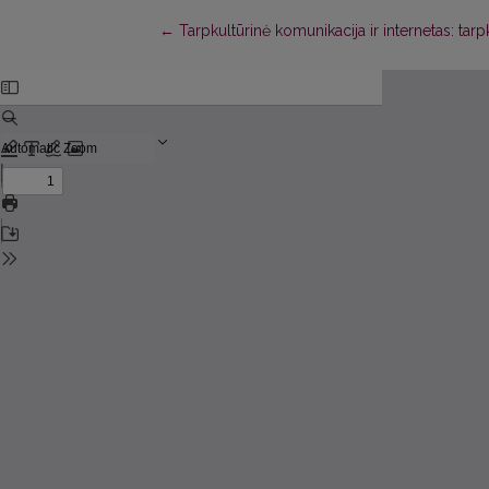
Return to Article Details
←
Tarpkultūrinė komunikacija ir internetas: t