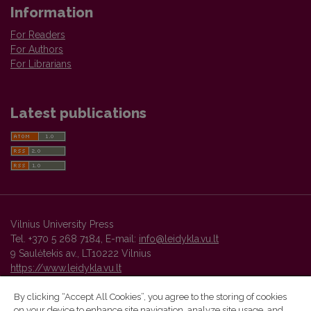
Information
For Readers
For Authors
For Librarians
Latest publications
Vilnius University Press
Tel. +370 5 268 7184, E-mail:
info@leidykla.vu.lt
9 Saulėtekis av., LT10222 Vilnius
https://www.leidykla.vu.lt
By clicking “Accept All Cookies”, you agree to the storing of cookies
on your device to enhance site navigation, analyze site usage, and