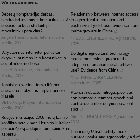
We recommend
Debesų kompiuterija: darbas,
Relationship between Internet access
bendradarbiavimas ir komunikacija. Ar
to agricultural information and
debesis tenkina studentų ir
postharvest yield loss: evidence from
mokslininkų poreikius?
maize growers in China
Angelė Pečeliūnaitė
,
Information &
Yi LUO
,
ENGINEERING Agriculture
,
Media
,
2011
2025
Dalyvavimas internete: politiškai
Do digital agricultural technology
aktyvus jaunimas ir jo komunikacija
extension services promote the
socialinėse medijose
adoption of organomineral fertilizer
Lina Auškalnienė
,
Information &
use? Evidence from China
Media
,
2012
Xinyi NING
,
ENGINEERING
Agriculture
,
2025
Tapatybės vardan: tarpkultūrinio
supratimo mokymas tarpkultūrinėje
Paenarthrobacter nitroguajacolicus
klasėje
can promote cucumber growth and
Ulrike Voigt Meyer
,
Information &
control cucumber corynespora leaf
Media
,
2008
spot
Min LI
,
ENGINEERING Agriculture
,
Rusijos ir Gruzijos 2008 metų karinio
2024
konflikto pateikimas Lietuvos ir Italijos
periodinėje spaudoje informacinio karo
Enhancing Ultisol fertility index,
aspektu
nutrient uptake and agronomic yield of