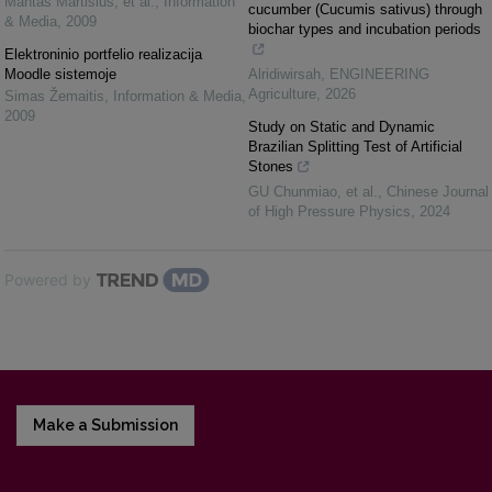
Mantas Martišius, et al.
,
Information
cucumber (Cucumis sativus) through
& Media
,
2009
biochar types and incubation periods
Elektroninio portfelio realizacija
Moodle sistemoje
Alridiwirsah
,
ENGINEERING
Agriculture
,
2026
Simas Žemaitis
,
Information & Media
,
2009
Study on Static and Dynamic
Brazilian Splitting Test of Artificial
Stones
GU Chunmiao, et al.
,
Chinese Journal
of High Pressure Physics
,
2024
Powered by
Make a Submission