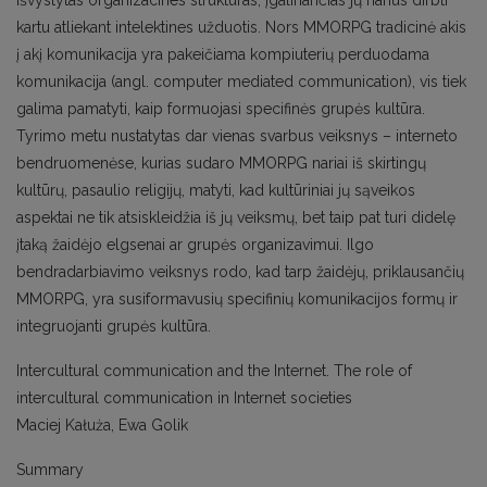
išvystytas organizacines struktūras, įgalinančias jų narius dirbti
kartu atliekant intelektines užduotis. Nors MMORPG tradicinė akis
į akį komunikacija yra pakeičiama kompiuterių perduodama
komunikacija (angl. computer mediated communication), vis tiek
galima pamatyti, kaip formuojasi specifinės grupės kultūra.
Tyrimo metu nustatytas dar vienas svarbus veiksnys – interneto
bendruomenėse, kurias sudaro MMORPG nariai iš skirtingų
kultūrų, pasaulio religijų, matyti, kad kultūriniai jų sąveikos
aspektai ne tik atsiskleidžia iš jų veiksmų, bet taip pat turi didelę
įtaką žaidėjo elgsenai ar grupės organizavimui. Ilgo
bendradarbiavimo veiksnys rodo, kad tarp žaidėjų, priklausančių
MMORPG, yra susiformavusių specifinių komunikacijos formų ir
integruojanti grupės kultūra.
Intercultural communication and the Internet. The role of
intercultural communication in Internet societies
Maciej Kałuża, Ewa Golik
Summary