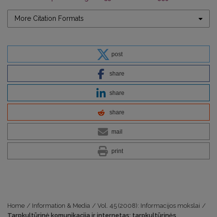
More Citation Formats
post
share
share
share
mail
print
Home
/
Information & Media
/
Vol. 45 (2008): Informacijos mokslai
/
Tarpkultūrinė komunikacija ir internetas: tarpkultūrinės