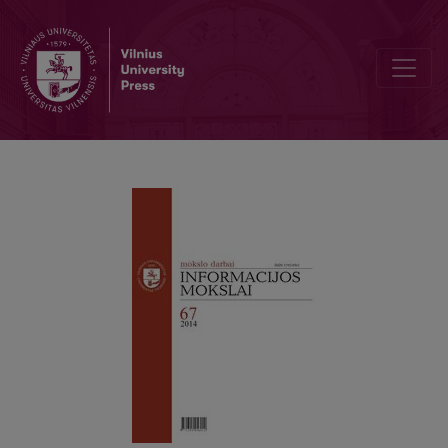
Tarpkultūrinė komunikacija ir internetas: tarpkultūrinės komunika