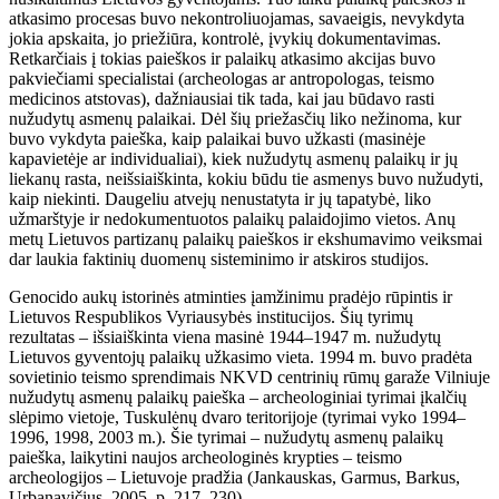
atkasimo procesas buvo nekontroliuojamas, savaeigis, nevykdyta
jokia apskaita, jo priežiūra, kontrolė, įvykių dokumentavimas.
Retkarčiais į tokias paieškos ir palaikų atkasimo akcijas buvo
pakviečiami specialistai (archeologas ar antropologas, teismo
medicinos atstovas), dažniausiai tik tada, kai jau būdavo rasti
nužudytų asmenų palaikai. Dėl šių priežasčių liko nežinoma, kur
buvo vykdyta paieška, kaip palaikai buvo užkasti (masinėje
kapavietėje ar individualiai), kiek nužudytų asmenų palaikų ir jų
liekanų rasta, neišsiaiškinta, kokiu būdu tie asmenys buvo nužudyti,
kaip niekinti. Daugeliu atvejų nenustatyta ir jų tapatybė, liko
užmarštyje ir nedokumentuotos palaikų palaidojimo vietos. Anų
metų Lietuvos partizanų palaikų paieškos ir ekshumavimo veiksmai
dar laukia faktinių duomenų sisteminimo ir atskiros studijos.
Genocido aukų istorinės atminties įamžinimu pradėjo rūpintis ir
Lietuvos Respublikos Vyriausybės institucijos. Šių tyrimų
rezultatas – išsiaiškinta viena masinė 1944–1947 m. nužudytų
Lietuvos gyventojų palaikų užkasimo vieta. 1994 m. buvo pradėta
sovietinio teismo sprendimais NKVD centrinių rūmų garaže Vilniuje
nužudytų asmenų palaikų paieška – archeologiniai tyrimai įkalčių
slėpimo vietoje, Tuskulėnų dvaro teritorijoje (tyrimai vyko 1994–
1996, 1998, 2003 m.). Šie tyrimai – nužudytų asmenų palaikų
paieška, laikytini naujos archeologinės krypties – teismo
archeologijos – Lietuvoje pradžia (Jankauskas, Garmus, Barkus,
Urbanavičius, 2005, p. 217–230).