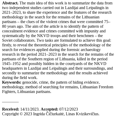
Abstract.
The main idea of this work is to summarize the data from
two independent studies carried out in Lazdijai and Leipalingis in
2021–2023, to share the experience and the features of the research
methodology in the search for the remains of the Lithuanian
partisans – the clues of the violent crimes that were committed 75–
80 years ago. The aim of the article is to identify the pattern of
concealment evidence and crimes committed with impunity and
systematically by the NKVD troops and their henchmen – the
Soviet collaborators. Two tasks are formulated to achieve this goal:
firstly, to reveal the theoretical principles of the methodology of the
search for evidences applied during the forensic archaeology
research in the period 2021–2023 in the search for the remains of the
partisans of the Southern region of Lithuania, killed in the period
1945–1952 and possibly hidden in the courtyards of the NKVD
headquarters in Lazdijai and Leipalingis and their surroundings, and
secondly to summarize the methodology and the results achieved
during the field work.
Keywords:
genocide, crime, the pattern of hiding evidence,
methodology, method of searching for remains, Lithuanian Freedom
Fighters, Lithuanian partisans.
________
Received:
14/11/2023.
Accepted:
07/12/2023
Copyright © 2023
Ingrida Čičiurkaitė, Linas Kvizikevičius
.