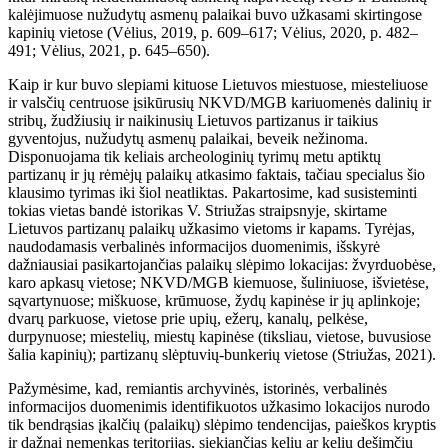
kalėjimuose nužudytų asmenų palaikai buvo užkasami skirtingose
kapinių vietose (Vėlius, 2019, p. 609–617; Vėlius, 2020, p. 482–
491; Vėlius, 2021, p. 645–650).
Kaip ir kur buvo slepiami kituose Lietuvos miestuose, miesteliuose
ir valsčių centruose įsikūrusių NKVD/MGB kariuomenės dalinių ir
stribų, žudžiusių ir naikinusių Lietuvos partizanus ir taikius
gyventojus, nužudytų asmenų palaikai, beveik nežinoma.
Disponuojama tik keliais archeologinių tyrimų metu aptiktų
partizanų ir jų rėmėjų palaikų atkasimo faktais, tačiau specialus šio
klausimo tyrimas iki šiol neatliktas. Pakartosime, kad susisteminti
tokias vietas bandė istorikas V. Striužas straipsnyje, skirtame
Lietuvos partizanų palaikų užkasimo vietoms ir kapams. Tyrėjas,
naudodamasis verbalinės informacijos duomenimis, išskyrė
dažniausiai pasikartojančias palaikų slėpimo lokacijas: žvyrduobėse,
karo apkasų vietose; NKVD/MGB kiemuose, šuliniuose, išvietėse,
sąvartynuose; miškuose, krūmuose, žydų kapinėse ir jų aplinkoje;
dvarų parkuose, vietose prie upių, ežerų, kanalų, pelkėse,
durpynuose; miestelių, miestų kapinėse (tiksliau, vietose, buvusiose
šalia kapinių); partizanų slėptuvių-bunkerių vietose (Striužas, 2021).
Pažymėsime, kad, remiantis archyvinės, istorinės, verbalinės
informacijos duomenimis identifikuotos užkasimo lokacijos nurodo
tik bendrąsias įkalčių (palaikų) slėpimo tendencijas, paieškos kryptis
ir dažnai nemenkas teritorijas, siekiančias kelių ar kelių dešimčių