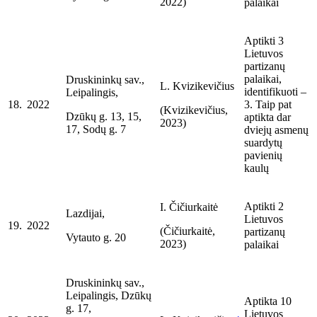
2022)
palaikai
Aptikti 3
Lietuvos
partizanų
palaikai,
Druskininkų sav.,
L. Kvizikevičius
identifikuoti –
Leipalingis,
18.
2022
3. Taip pat
(Kvizikevičius,
Dzūkų g. 13, 15,
aptikta dar
2023)
17, Sodų g. 7
dviejų asmenų
suardytų
pavienių
kaulų
Aptikti 2
I. Čičiurkaitė
Lazdijai,
Lietuvos
19.
2022
(Čičiurkaitė,
partizanų
Vytauto g. 20
2023)
palaikai
Druskininkų sav.,
Leipalingis, Dzūkų
Aptikta 10
g. 17,
Lietuvos