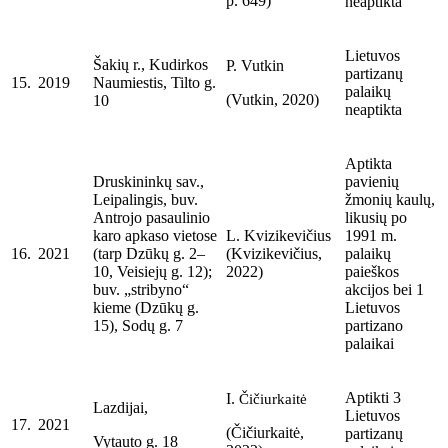
p. 649)
neaptikta
Lietuvos
Šakių r., Kudirkos
P. Vutkin
partizanų
15.
2019
Naumiestis, Tilto g.
palaikų
(Vutkin, 2020)
10
neaptikta
Aptikta
Druskininkų sav.,
pavienių
Leipalingis, buv.
žmonių kaulų,
Antrojo pasaulinio
likusių po
karo apkaso vietose
L. Kvizikevičius
1991 m.
16.
2021
(tarp Dzūkų g. 2–
(Kvizikevičius,
palaikų
10, Veisiejų g. 12);
2022)
paieškos
buv. „stribyno“
akcijos bei 1
kieme (Dzūkų g.
Lietuvos
15), Sodų g. 7
partizano
palaikai
Aptikti 3
I.
Čičiurkaitė
Lazdijai,
Lietuvos
17.
2021
(Čičiurkaitė,
partizanų
Vytauto g. 18