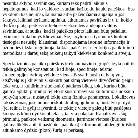
nesutiks sklypo savininkas, kuriam teks patirti laikinus
nepatogumus, kad jo valdose „vardan kažkokių kaulų paieškos“ bus
vykdomi kasinėjimai, šalinama arba pažeidžiama augalija ir jos
šaknys, laikinai teršiama aplinka, atkuriamas paviršius ir t. t.; kokio
dydžio plotą, perkasą ir keliose vietose leis atidengti valdos
savininkas, ar sutiks, kad iš paieškos ploto laikinai būtų pašalinti
tyrimams trukdantys kliuviniai. Šie, tarytum su tyrimų užduotimi
tiesiogiai nesusiję, klausimai, disponuojama istorinė informacija ir
užduoties tikslai reguliuoja, kokias paieškos ir teritorijos patikrinimo
metodikas ir darbų seką reikėtų taikyti kiekvienu konkrečiu atveju.
Specializuotos palaikų paieškos ir ekshumavimo grupės įgyta patirtis
teikia galimybę konstatuoti, kad šioje, specifinėje, teismo
archeologijos tyrimų veikloje vienas iš svarbiausių dalykų yra,
atsižvelgus į kliuvinius, sukurti patikimą vietovės dirvožemio (jeigu
toks yra, ir kultūrinio sluoksnio) patikros būdą, tokį, kuriuo būtų
galima aptikti pirminio reljefo ir susiformavusio kultūrinio sluoksnio
pokyčių zonas, nustatyti tokių zonų fizinius parametrus. Lokalizavus
tokias zonas, jose būtina ieškoti duobių, įgilinimų, nustatyti jų dydį
(jei reikia, ir gylį) ir įvertinti, ar tokioje vietoje galėtų būti paslėptas
žmogaus kūno dydžio objektas, tai yra palaikai. Išanalizavus šių,
pirminių, patikros veiksmų duomenis, įtartinose vietose (kuriose
galima tikėtis aptikti paslėptus palaikus) suformuoti, atidengti ir ištirti
atitinkamo dydžio (ploto) šurfą ar perkasą.