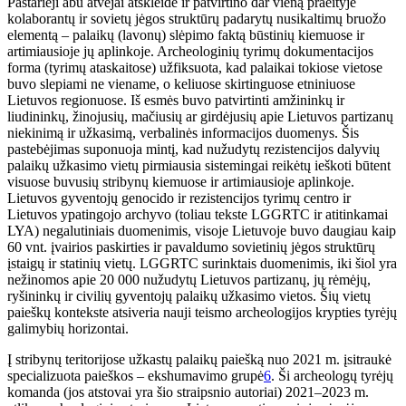
Pastarieji abu atvejai atskleidė ir patvirtino dar vieną praeityje
kolaborantų ir sovietų jėgos struktūrų padarytų nusikaltimų bruožo
elementą – palaikų (lavonų) slėpimo faktą būstinių kiemuose ir
artimiausioje jų aplinkoje. Archeologinių tyrimų dokumentacijos
forma (tyrimų ataskaitose) užfiksuota, kad palaikai tokiose vietose
buvo slepiami ne viename, o keliuose skirtinguose etniniuose
Lietuvos regionuose. Iš esmės buvo patvirtinti amžininkų ir
liudininkų, žinojusių, mačiusių ar girdėjusių apie Lietuvos partizanų
niekinimą ir užkasimą, verbalinės informacijos duomenys. Šis
pastebėjimas suponuoja mintį, kad nužudytų rezistencijos dalyvių
palaikų užkasimo vietų pirmiausia sistemingai reikėtų ieškoti būtent
visuose buvusių stribynų kiemuose ir artimiausioje aplinkoje.
Lietuvos gyventojų genocido ir rezistencijos tyrimų centro ir
Lietuvos ypatingojo archyvo (toliau tekste LGGRTC ir atitinkamai
LYA) negalutiniais duomenimis, visoje Lietuvoje buvo daugiau kaip
60 vnt. įvairios paskirties ir pavaldumo sovietinių jėgos struktūrų
įstaigų ir statinių vietų. LGGRTC surinktais duomenimis, iki šiol yra
nežinomos apie 20 000 nužudytų Lietuvos partizanų, jų rėmėjų,
ryšininkų ir civilių gyventojų palaikų užkasimo vietos. Šių vietų
paieškų kontekste atsiveria nauji teismo archeologijos krypties tyrėjų
galimybių horizontai.
Į stribynų teritorijose užkastų palaikų paiešką nuo 2021 m. įsitraukė
specializuota paieškos – ekshumavimo grupė
6
. Ši archeologų tyrėjų
komanda (jos atstovai yra šio straipsnio autoriai) 2021–2023 m.