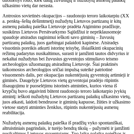
duomenys rodo, kiek daug žuvusiųjų ir nužudytų asmenų palaikų
užkasimo vietų dar nerasta.
Antrosios sovietinės okupacijos – raudonojo teroro laikotarpiu (XX
a. penktą–šeštą dešimtmetį) nužudytų Lietuvos partizanų ir kitų
asmenų palaikų paieška Lietuvoje pradėta Atgimimo pradžioje,
susikūrus Lietuvos Persitvarkymo Sąjūdžiui ir nepriklausomoje
spaudoje atsiradus raginimui ieškoti savo giminių – žuvusių
partizanų palaikų, juos garbingai palaidoti kapinėse. Atsiradęs
visuotinis poreikis atkurti istorinę teisybę, išsiaiškinti okupacinių
režimų padarytus nusikaltimus, surasti ir įamžinti tautos didvyrius ir
nekaltai nužudytus bei žuvusius gyventojus stimuliavo teismo
archeologijos užuomazgų atsiradimą Lietuvoje. Šiai praktinės
taikomosios archeologijos sričiai impulsą suteikė patriotinė
visuomenės dalis, per okupacijas nukentėjusių gyventojų artimieji ir
giminės. Daugelyje Lietuvos vietų gyventojai pradėjo rūpintis
išsaugojimu ir puoselėjimu istorinės atminties, kurios viena iš
krypčių buvo atgaivinti būtent raudonojo teroro laikotarpio įvykių
atmintį: ieškoti nužudytų Lietuvos partizanų palaikų užkasimo vietų,
juos atkasti, laidoti bendruose ir giminių kapuose, žūties ir užkasimo
vietose statyti atminties ženklus, rūpintis nukentėjusių asmenų
reabilitacija.
Nužudytų asmenų palaikų paieška iš pradžių vyko spontaniškai,
altruistiniais pagrindais, ir turėjo bendrą tikslą – pažymėti ir įamžinti
nusikaltimus Lietuvos gyventojams. Tuo laiku palaikų paieškos ir