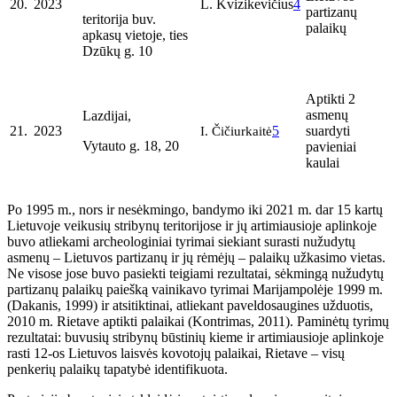
20.
2023
L. Kvizikevičius
4
partizanų
teritorija buv.
palaikų
apkasų vietoje, ties
Dzūkų g. 10
Aptikti 2
asmenų
Lazdijai,
21.
2023
I. Čičiurkaitė
5
suardyti
Vytauto g. 18, 20
pavieniai
kaulai
Po 1995 m., nors ir nesėkmingo, bandymo iki 2021 m. dar 15 kartų
Lietuvoje veikusių stribynų teritorijose ir jų artimiausioje aplinkoje
buvo atliekami archeologiniai tyrimai siekiant surasti nužudytų
asmenų – Lietuvos partizanų ir jų rėmėjų – palaikų užkasimo vietas.
Ne visose jose buvo pasiekti teigiami rezultatai, sėkmingą nužudytų
partizanų palaikų paiešką vainikavo tyrimai Marijampolėje 1999 m.
(Dakanis, 1999) ir atsitiktinai, atliekant paveldosaugines užduotis,
2010 m. Rietave aptikti palaikai (Kontrimas, 2011). Paminėtų tyrimų
rezultatai: buvusių stribynų būstinių kieme ir artimiausioje aplinkoje
rasti 12-os Lietuvos laisvės kovotojų palaikai, Rietave – visų
penkerių palaikų tapatybė identifikuota.