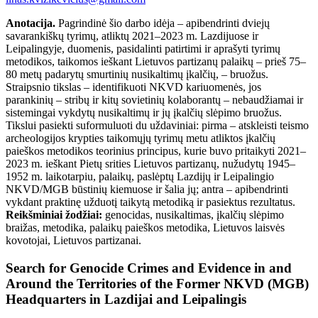
Anotacija.
Pagrindinė šio darbo idėja – apibendrinti dviejų
savarankiškų tyrimų, atliktų 2021–2023 m. Lazdijuose ir
Leipalingyje, duomenis, pasidalinti patirtimi ir aprašyti tyrimų
metodikos, taikomos ieškant Lietuvos partizanų palaikų – prieš 75–
80 metų padarytų smurtinių nusikaltimų įkalčių, – bruožus.
Straipsnio tikslas – identifikuoti NKVD kariuomenės, jos
parankinių – stribų ir kitų sovietinių kolaborantų – nebaudžiamai ir
sistemingai vykdytų nusikaltimų ir jų įkalčių slėpimo bruožus.
Tikslui pasiekti suformuluoti du uždaviniai: pirma – atskleisti teismo
archeologijos krypties taikomųjų tyrimų metu atliktos įkalčių
paieškos metodikos teorinius principus, kurie buvo pritaikyti 2021–
2023 m. ieškant Pietų srities Lietuvos partizanų, nužudytų 1945–
1952 m. laikotarpiu, palaikų, paslėptų Lazdijų ir Leipalingio
NKVD/MGB būstinių kiemuose ir šalia jų; antra – apibendrinti
vykdant praktinę užduotį taikytą metodiką ir pasiektus rezultatus.
Reikšminiai žodžiai:
genocidas, nusikaltimas, įkalčių slėpimo
braižas, metodika, palaikų paieškos metodika, Lietuvos laisvės
kovotojai, Lietuvos partizanai.
Search for Genocide Crimes and Evidence in and
Around the Territories of the Former NKVD (MGB)
Headquarters in Lazdijai and Leipalingis