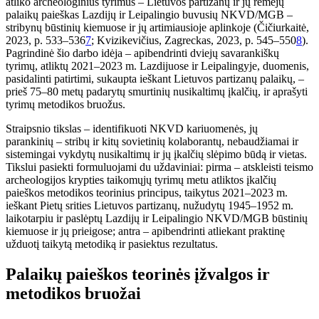
atliko archeologinius tyrimus – Lietuvos partizanų ir jų rėmėjų
palaikų paieškas Lazdijų ir Leipalingio buvusių NKVD/MGB –
stribynų būstinių kiemuose ir jų artimiausioje aplinkoje (Čičiurkaitė,
2023, p. 533–536
7
; Kvizikevičius, Zagreckas, 2023, p. 545–550
8
).
Pagrindinė šio darbo idėja – apibendrinti dviejų savarankiškų
tyrimų, atliktų 2021–2023 m. Lazdijuose ir Leipalingyje, duomenis,
pasidalinti patirtimi, sukaupta ieškant Lietuvos partizanų palaikų, –
prieš 75–80 metų padarytų smurtinių nusikaltimų įkalčių, ir aprašyti
tyrimų metodikos bruožus.
Straipsnio tikslas – identifikuoti NKVD kariuomenės, jų
parankinių – stribų ir kitų sovietinių kolaborantų, nebaudžiamai ir
sistemingai vykdytų nusikaltimų ir jų įkalčių slėpimo būdą ir vietas.
Tikslui pasiekti formuluojami du uždaviniai: pirma – atskleisti teismo
archeologijos krypties taikomųjų tyrimų metu atliktos įkalčių
paieškos metodikos teorinius principus, taikytus 2021–2023 m.
ieškant Pietų srities Lietuvos partizanų, nužudytų 1945–1952 m.
laikotarpiu ir paslėptų Lazdijų ir Leipalingio NKVD/MGB būstinių
kiemuose ir jų prieigose; antra – apibendrinti atliekant praktinę
užduotį taikytą metodiką ir pasiektus rezultatus.
Palaikų paieškos teorinės įžvalgos ir
metodikos bruožai