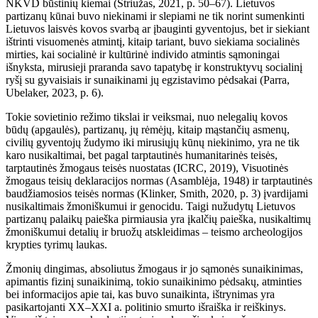
NKVD būstinių kiemai (Striužas, 2021, p. 50–67). Lietuvos
partizanų kūnai buvo niekinami ir slepiami ne tik norint sumenkinti
Lietuvos laisvės kovos svarbą ar įbauginti gyventojus, bet ir siekiant
ištrinti visuomenės atmintį, kitaip tariant, buvo siekiama socialinės
mirties, kai socialinė ir kultūrinė individo atmintis sąmoningai
išnyksta, mirusieji praranda savo tapatybę ir konstruktyvų socialinį
ryšį su gyvaisiais ir sunaikinami jų egzistavimo pėdsakai (Parra,
Ubelaker, 2023, p. 6).
Tokie sovietinio režimo tikslai ir veiksmai, nuo nelegalių kovos
būdų (apgaulės), partizanų, jų rėmėjų, kitaip mąstančių asmenų,
civilių gyventojų žudymo iki mirusiųjų kūnų niekinimo, yra ne tik
karo nusikaltimai, bet pagal tarptautinės humanitarinės teisės,
tarptautinės žmogaus teisės nuostatas (ICRC, 2019), Visuotinės
žmogaus teisių deklaracijos normas (Asamblėja, 1948) ir tarptautinės
baudžiamosios teisės normas (Klinker, Smith, 2020, p. 3) įvardijami
nusikaltimais žmoniškumui ir genocidu. Taigi nužudytų Lietuvos
partizanų palaikų paieška pirmiausia yra įkalčių paieška, nusikaltimų
žmoniškumui detalių ir bruožų atskleidimas – teismo archeologijos
krypties tyrimų laukas.
Žmonių dingimas, absoliutus žmogaus ir jo sąmonės sunaikinimas,
apimantis fizinį sunaikinimą, tokio sunaikinimo pėdsakų, atminties
bei informacijos apie tai, kas buvo sunaikinta, ištrynimas yra
pasikartojanti XX–XXI a. politinio smurto išraiška ir reiškinys.