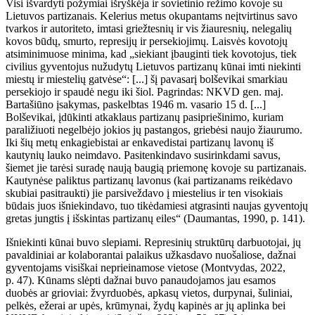
Visi išvardyti požymiai išryškėja ir sovietinio režimo kovoje su
Lietuvos partizanais. Kelerius metus okupantams neįtvirtinus savo
tvarkos ir autoriteto, imtasi griežtesnių ir vis žiauresnių, nelegalių
kovos būdų, smurto, represijų ir persekiojimų. Laisvės kovotojų
atsiminimuose minima, kad „siekiant įbauginti tiek kovotojus, tiek
civilius gyventojus nužudytų Lietuvos partizanų kūnai imti niekinti
miestų ir miestelių gatvėse“: [...] šį pavasarį bolševikai smarkiau
persekiojo ir spaudė negu iki šiol. Pagrindas: NKVD gen. maj.
Bartašiūno įsakymas, paskelbtas 1946 m. vasario 15 d. [...]
Bolševikai, įdūkinti atkaklaus partizanų pasipriešinimo, kuriam
paraližiuoti negelbėjo jokios jų pastangos, griebėsi naujo žiaurumo.
Iki šių metų enkagiebistai ar enkavedistai partizanų lavonų iš
kautynių lauko neimdavo. Pasitenkindavo susirinkdami savus,
šiemet jie tarėsi suradę naują baugią priemonę kovoje su partizanais.
Kautynėse paliktus partizanų lavonus (kai partizanams reikėdavo
skubiai pasitraukti) jie parsiveždavo į miestelius ir ten visokiais
būdais juos išniekindavo, tuo tikėdamiesi atgrasinti naujas
gyventojų
gretas
jungtis į išskintas partizanų eiles“ (Daumantas, 1990, p. 141).
Išniekinti kūnai buvo slepiami. Represinių struktūrų darbuotojai, jų
pavaldiniai ar kolaborantai palaikus užkasdavo nuošaliose, dažnai
gyventojams visiškai neprieinamose vietose (Montvydas, 2022,
p. 47). Kūnams slėpti dažnai buvo panaudojamos jau esamos
duobės ar grioviai: žvyrduobės, apkasų vietos, durpynai, šuliniai,
pelkės, ežerai ar upės, krūmynai, žydų kapinės ar jų aplinka bei