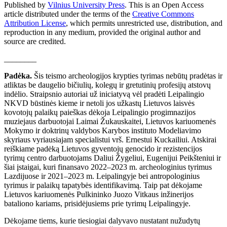
Published by
Vilnius University Press
. This is an Open Access
article distributed under the terms of the
Creative Commons
Attribution License
, which permits unrestricted use, distribution, and
reproduction in any medium, provided the original author and
source are credited.
________
Padėka.
Šis teismo archeologijos krypties tyrimas nebūtų pradėtas ir
atliktas be daugelio bičiulių, kolegų ir gretutinių profesijų atstovų
indėlio. Straipsnio autoriai už iniciatyvą vėl pradėti Leipalingio
NKVD būstinės kieme ir netoli jos užkastų Lietuvos laisvės
kovotojų palaikų paieškas dėkoja Leipalingio progimnazijos
muziejaus darbuotojai Laimai Žukauskaitei, Lietuvos kariuomenės
Mokymo ir doktrinų valdybos Karybos instituto Modeliavimo
skyriaus vyriausiajam specialistui vrš. Ernestui Kuckailiui. Atskirai
reiškiame padėką Lietuvos gyventojų genocido ir rezistencijos
tyrimų centro darbuotojams Daliui Žygeliui, Eugenijui Peikšteniui ir
šiai įstaigai, kuri finansavo 2022–2023 m. archeologinius tyrimus
Lazdijuose ir 2021–2023 m. Leipalingyje bei antropologinius
tyrimus ir palaikų tapatybės identifikavimą. Taip pat dėkojame
Lietuvos kariuomenės Pulkininko Juozo Vitkaus inžinerijos
bataliono kariams, prisidėjusiems prie tyrimų Leipalingyje.
Dėkojame tiems, kurie tiesiogiai dalyvavo nustatant nužudytų