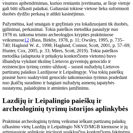
visumos apibendrinimas, kuriuo remiantis įvertinama, ar šioje vietoje
gali būti užkasti palaikai. Galiausiai tokiose vietose lieka suformuoti
duobės dydžio perkasą ir atlikti kasinėjimus.
Pažymėtina, kad smaigais ir gręžiniais yra lokalizuojami tik duobės,
įgilinimai, perkasimai. Tokia paieškos metodika pasaulyje nuo
1978 m. taikoma teismo archeologijos krypties praktiniuose
veiksmuose
12
(Bass, Birkby, 1978, p. 11; Owsley, 1995, p. 735–
740; Haglund W. d., 1998; Haglund, Connor, Scott, 2001, p. 57–69;
Hunter, Cox, 2005, p. 33; Mires, Scott, 2019). Tokia paieškos
metodika (adaptuota ir pritaikyta konkrečioms vietoms) buvo
išbandyta vykdant tikslinę Lietuvos gyventojų genocido ir
rezistencijos tyrimų centro užduotį – surasti nužudytų Lietuvos
partizanų palaikus Lazdijuose ir Leipalingyje. Visa tokių paieškų
prasmė buvo suaktyvinti genocido taikomuosius tyrimus pradedant
nuo įkalčių suradimo ir baigiant nužudytų asmenų tapatybės
nustatymu, palaidojimu ir atminties įamžinimu.
Lazdijų ir Leipalingio paieškų ir
archeologinių tyrimų istorijos aplinkybės
Praktiniai archeologinių tyrimų veiksmai ieškant partizanų palaikų
užkasimo vietų Lazdijų ir Leipalingio NKVD/MGB kiemuose ir jų
artimiausioje aplinkoje inicijuoti susiklosčius konkrečioms faktinėms