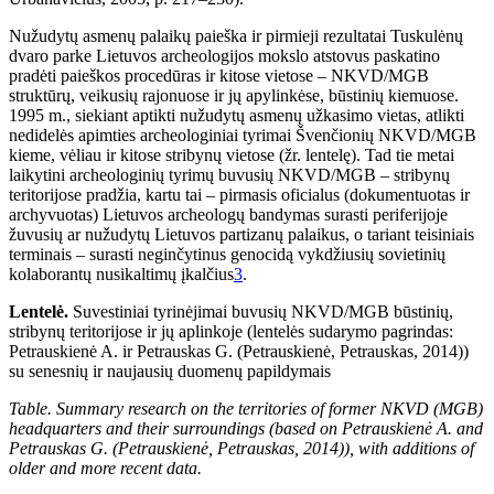
Nužudytų asmenų palaikų paieška ir pirmieji rezultatai Tuskulėnų
dvaro parke Lietuvos archeologijos mokslo atstovus paskatino
pradėti paieškos procedūras ir kitose vietose – NKVD/MGB
struktūrų, veikusių rajonuose ir jų apylinkėse, būstinių kiemuose.
1995 m., siekiant aptikti nužudytų asmenų užkasimo vietas, atlikti
nedidelės apimties archeologiniai tyrimai Švenčionių NKVD/MGB
kieme, vėliau ir kitose stribynų vietose (žr. lentelę). Tad tie metai
laikytini archeologinių tyrimų buvusių NKVD/MGB – stribynų
teritorijose pradžia, kartu tai – pirmasis oficialus (dokumentuotas ir
archyvuotas) Lietuvos archeologų bandymas surasti periferijoje
žuvusių ar nužudytų Lietuvos partizanų palaikus, o tariant teisiniais
terminais – surasti neginčytinus genocidą vykdžiusių sovietinių
kolaborantų nusikaltimų įkalčius
3
.
Lentelė.
Suvestiniai tyrinėjimai buvusių NKVD/MGB būstinių,
stribynų teritorijose ir jų aplinkoje (lentelės sudarymo pagrindas:
Petrauskienė A. ir Petrauskas G. (Petrauskienė, Petrauskas, 2014))
su senesnių ir naujausių duomenų papildymais
Table. Summary research on the territories of former NKVD (MGB)
headquarters and their surroundings (based on Petrauskienė A. and
Petrauskas G. (Petrauskienė, Petrauskas, 2014)), with additions of
older and more recent data.