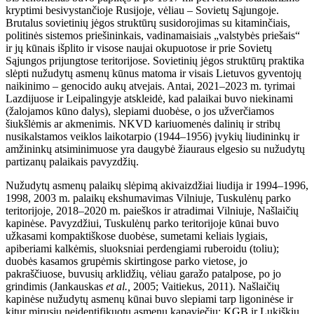
kryptimi besivystančioje Rusijoje, vėliau – Sovietų Sąjungoje.
Brutalus sovietinių jėgos struktūrų susidorojimas su kitaminčiais,
politinės sistemos priešininkais, vadinamaisiais „valstybės priešais“
ir jų kūnais išplito ir visose naujai okupuotose ir prie Sovietų
Sąjungos prijungtose teritorijose. Sovietinių jėgos struktūrų praktika
slėpti nužudytų asmenų kūnus matoma ir visais Lietuvos gyventojų
naikinimo – genocido aukų atvejais. Antai, 2021–2023 m. tyrimai
Lazdijuose ir Leipalingyje atskleidė, kad palaikai buvo niekinami
(žalojamos kūno dalys), slepiami duobėse, o jos užverčiamos
šiukšlėmis ar akmenimis. NKVD kariuomenės dalinių ir stribų
nusikalstamos veiklos laikotarpio (1944–1956) įvykių liudininkų ir
amžininkų atsiminimuose yra daugybė žiauraus elgesio su nužudytų
partizanų palaikais pavyzdžių.
Nužudytų asmenų palaikų slėpimą akivaizdžiai liudija ir 1994–1996,
1998, 2003 m. palaikų ekshumavimas Vilniuje, Tuskulėnų parko
teritorijoje, 2018–2020 m. paieškos ir atradimai Vilniuje, Našlaičių
kapinėse. Pavyzdžiui, Tuskulėnų parko teritorijoje kūnai buvo
užkasami kompaktiškose duobėse, sumetami keliais lygiais,
apiberiami kalkėmis, sluoksniai perdengiami ruberoidu (toliu);
duobės kasamos grupėmis skirtingose parko vietose, jo
pakraščiuose, buvusių arklidžių, vėliau garažo patalpose, po jo
grindimis (Jankauskas
et al.,
2005; Vaitiekus, 2011). Našlaičių
kapinėse nužudytų asmenų kūnai buvo slepiami tarp ligoninėse ir
kitur mirusių neidentifikuotų asmenų kapaviečių; KGB ir Lukiškių