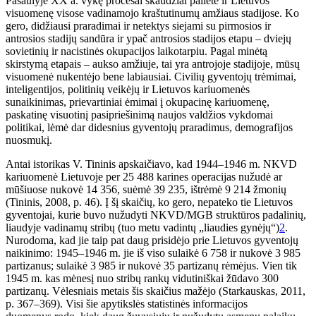
Pasaulyje XX a. vykę procesai skaudžiai palietė ir Lietuvos
visuomenę visose vadinamojo kraštutinumų amžiaus stadijose. Ko
gero, didžiausi praradimai ir netektys siejami su pirmosios ir
antrosios stadijų sandūra ir ypač antrosios stadijos etapu – dviejų
sovietinių ir nacistinės okupacijos laikotarpiu. Pagal minėtą
skirstymą etapais – aukso amžiuje, tai yra antrojoje stadijoje, mūsų
visuomenė nukentėjo bene labiausiai. Civilių gyventojų trėmimai,
inteligentijos, politinių veikėjų ir Lietuvos kariuomenės
sunaikinimas, prievartiniai ėmimai į okupacinę kariuomenę,
paskatinę visuotinį pasipriešinimą naujos valdžios vykdomai
politikai, lėmė dar didesnius gyventojų praradimus, demografijos
nuosmukį.
Antai istorikas V. Tininis apskaičiavo, kad 1944–1946 m. NKVD
kariuomenė Lietuvoje per 25 488 karines operacijas nužudė ar
mūšiuose nukovė 14 356, suėmė 39 235, ištrėmė 9 214 žmonių
(Tininis, 2008, p. 46). Į šį skaičių, ko gero, nepateko tie Lietuvos
gyventojai, kurie buvo nužudyti NKVD/MGB struktūros padalinių,
liaudyje vadinamų stribų (tuo metu vadintų „liaudies gynėjų“)
2
.
Nurodoma, kad jie taip pat daug prisidėjo prie Lietuvos gyventojų
naikinimo: 1945–1946 m. jie iš viso sulaikė 6 758 ir nukovė 3 985
partizanus; sulaikė 3 985 ir nukovė 35 partizanų rėmėjus. Vien tik
1945 m. kas mėnesį nuo stribų rankų vidutiniškai žūdavo 300
partizanų. Vėlesniais metais šis skaičius mažėjo (Starkauskas, 2011,
p. 367–369). Visi šie apytikslės statistinės informacijos