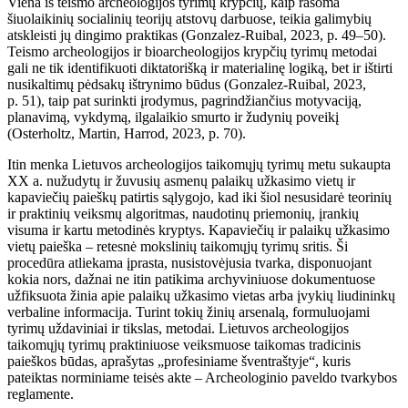
Viena iš teismo archeologijos tyrimų krypčių, kaip rašoma
šiuolaikinių socialinių teorijų atstovų darbuose, teikia galimybių
atskleisti jų dingimo praktikas (Gonzalez-Ruibal, 2023, p. 49–50).
Teismo archeologijos ir bioarcheologijos krypčių tyrimų metodai
gali ne tik identifikuoti diktatorišką ir materialinę logiką, bet ir ištirti
nusikaltimų pėdsakų ištrynimo būdus (Gonzalez-Ruibal, 2023,
p. 51), taip pat surinkti įrodymus, pagrindžiančius motyvaciją,
planavimą, vykdymą, ilgalaikio smurto ir žudynių poveikį
(Osterholtz, Martin, Harrod, 2023, p. 70).
Itin menka Lietuvos archeologijos taikomųjų tyrimų metu sukaupta
XX a. nužudytų ir žuvusių asmenų palaikų užkasimo vietų ir
kapaviečių paieškų patirtis sąlygojo, kad iki šiol nesusidarė teorinių
ir praktinių veiksmų algoritmas, naudotinų priemonių, įrankių
visuma ir kartu metodinės kryptys. Kapaviečių ir palaikų užkasimo
vietų paieška – retesnė mokslinių taikomųjų tyrimų sritis. Ši
procedūra atliekama įprasta, nusistovėjusia tvarka, disponuojant
kokia nors, dažnai ne itin patikima archyviniuose dokumentuose
užfiksuota žinia apie palaikų užkasimo vietas arba įvykių liudininkų
verbaline informacija. Turint tokių žinių arsenalą, formuluojami
tyrimų uždaviniai ir tikslas, metodai. Lietuvos archeologijos
taikomųjų tyrimų praktiniuose veiksmuose taikomas tradicinis
paieškos būdas, aprašytas „profesiniame šventraštyje“, kuris
pateiktas norminiame teisės akte – Archeologinio paveldo tvarkybos
reglamente.