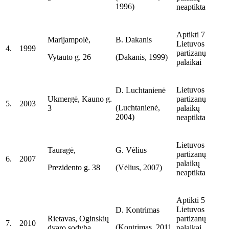
1996)
neaptikta
Aptikti 7
Marijampolė,
B. Dakanis
Lietuvos
4.
1999
partizanų
Vytauto g. 26
(Dakanis, 1999)
palaikai
Lietuvos
D. Luchtanienė
Ukmergė, Kauno g.
partizanų
5.
2003
(Luchtanienė,
3
palaikų
2004)
neaptikta
Lietuvos
Tauragė,
G. Vėlius
partizanų
6.
2007
palaikų
Prezidento g. 38
(Vėlius, 2007)
neaptikta
Aptikti 5
Lietuvos
D. Kontrimas
Rietavas, Oginskių
partizanų
7.
2010
(Kontrimas, 2011,
dvaro sodyba
palaikai,