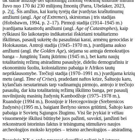
tik šiame amžiuje dėl sąmoningų žmonių veiksmų smurtine mirtimi
žuvo nuo 170 iki 230 milijonų žmonių (Parra, Ubelaker, 2023,
p. 2)
1
. Šis amžius, kai kurių tyrėjų dar įvardytas kraštutinumų
amžiumi (angl.
Age of Extremes
),
skirstomas į tris stadijas
(Hobsbawm, 1994, p. 2–17). Pirmoji stadija (1914–1945 m.)
įvardijama katastrofų amžiumi (angl.
Age of Catastrophes
), kaip
ryškiausi šio laikotarpio indikatoriai išskiriami totalitarizmo
iškilimas, pasaulį sukrėtę du pasauliniai karai, armėnų genocidas ir
Holokaustas. Antroji stadija (1945–1970 m.), įvardijama aukso
amžiumi (angl
. the Golden Age
), siejama su antrąja demokratijos
banga – Jungtinių Tautų įkūrimu (1945 m.), bet kartu naujų
totalitarinių režimų atsiradimu pasaulyje, dideliu demografiniu ir
ekonominiu šuoliu, kolonializmo pabaiga ir Afrikos tautų
nepriklausomybe. Trečioji stadija (1970–1991 m.) įvardijama krizių
metu (angl.
Time of Crises
), pradedant naftos krize, Šaltuoju karu,
kylančiais nesutarimais tarp vadinamųjų pirmojo, antrojo ir trečiojo
pasaulių, dar kita totalitarinių režimų iškilimo banga, per pasaulį
nuvilnijusių masinių žudynių Kambodžoje (1975–1978 m.),
Ruandoje (1994 m.), Bosnijoje ir Hercegovinoje (Srebrenicos
žudynės) (1995 m.), baigiant Berlyno sienos griūtimi, Šaltojo karo
pabaiga ir Sovietų Sąjungos žlugimu. Visi šie įvykiai ir vėliau
visuomenėje iškilusi būtinybė juos pažinti, suvokti, įamžinti bei
rekonstruoti istorinius faktus ir teisingumą stimuliavo naujos
archeologijos mokslo krypties – teismo archeologijos – atsiradimą.