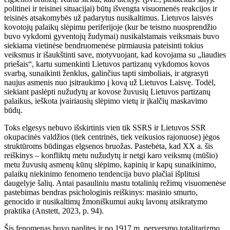
politinei ir teisinei situacijai) būtų išvengta visuomenės reakcijos ir
teisinės atsakomybės už padarytus nusikaltimus. Lietuvos laisvės
kovotojų palaikų slėpimu periferijoje (kur be teismo nuosprendžio
buvo vykdomi gyventojų žudymai) nusikalstamais veiksmais buvo
siekiama vietinėse bendruomenėse pirmiausia pateisinti tokius
veiksmus ir išaukštinti save, motyvuojant, kad kovojama su „liaudies
priešais“, kartu sumenkinti Lietuvos partizanų vykdomos kovos
svarbą, sunaikinti ženklus, galinčius tapti simboliais, ir atgrasyti
naujus asmenis nuo įsitraukimo į kovą už Lietuvos Laisvę. Todėl,
siekiant paslėpti nužudytų ar kovose žuvusių Lietuvos partizanų
palaikus, ieškota įvairiausių slėpimo vietų ir įkalčių maskavimo
būdų.
Toks elgesys nebuvo išskirtinis vien tik SSRS ir Lietuvos SSR
okupacinės valdžios (tiek centrinės, tiek veikusios rajonuose) jėgos
struktūroms būdingas elgsenos bruožas. Pastebėta, kad XX a. šis
reiškinys – konfliktų metu nužudytų ir netgi karo veiksmų (mūšio)
metu žuvusių asmenų kūnų slėpimo, kapinių ir kapų sunaikinimo,
palaikų niekinimo fenomeno tendencija buvo plačiai išplitusi
daugelyje šalių. Antai pasauliniu mastu totalinių režimų visuomenėse
pastebimas bendras psichologinis reiškinys: masinio smurto,
genocido ir nusikaltimų žmoniškumui aukų lavonų atsikratymo
praktika (Anstett, 2023, p. 94).
Šis fenomenas buvo paplitęs ir po 1917 m. perversmo totalitarizmo