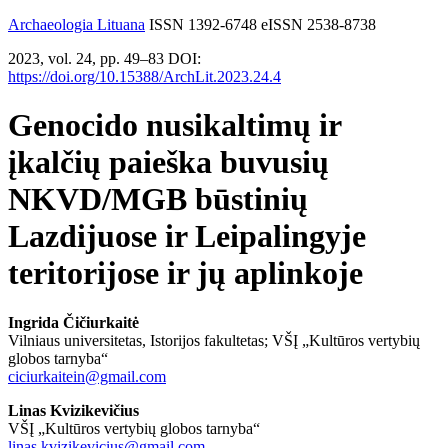
Archaeologia Lituana
ISSN 1392-6748 eISSN 2538-8738
2023, vol. 24, pp. 49–83 DOI:
https://doi.org/10.15388/ArchLit.2023.24.4
Genocido nusikaltimų ir
įkalčių paieška buvusių
NKVD/MGB būstinių
Lazdijuose ir Leipalingyje
teritorijose ir jų aplinkoje
Ingrida Čičiurkaitė
Vilniaus universitetas, Istorijos fakultetas; VŠĮ „Kultūros vertybių
globos tarnyba“
ciciurkaitein@gmail.com
Linas Kvizikevičius
VŠĮ „Kultūros vertybių globos tarnyba“
linas.kvizikevicius@gmail.com