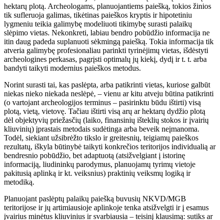
hektarų plotą. Archeologams, planuojantiems paiešką, tokios žinios
tik sufleruoja galimas, tikėtinas paieškos kryptis ir hipotetiniu
lygmeniu teikia galimybę modeliuoti tikimybę surasti palaikų
slėpimo vietas. Nekonkreti, labiau bendro pobūdžio informacija ne
itin daug padeda suplanuoti sėkmingą paiešką. Tokia informacija tik
atveria galimybę profesionaliau parinkti tyrinėjimų vietas, išdėstyti
archeologines perkasas, pagrįsti optimalų jų kiekį, dydį ir t. t. arba
bandyti taikyti modernius paieškos metodus.
Norint surasti tai, kas paslėpta, arba patikrinti vietas, kuriose galbūt
niekas nieko niekada neslėpė, – vienu ar kitu atveju būtina patikrinti
(o vartojant archeologijos terminus – pasirinktu būdu ištirti) visą
plotą, vietą, vietovę. Tačiau ištirti visą arų ar hektarų dydžio plotą
dėl objektyvių priežasčių (laiko, finansinių išteklių stokos ir įvairių
kliuvinių) įprastais metodais sudėtinga arba beveik neįmanoma.
Todėl, siekiant užsibrėžto tikslo ir greitesnių, teigiamų paieškos
rezultatų, iškyla būtinybė taikyti konkrečios teritorijos individualią ar
bendresnio pobūdžio, bet adaptuotą (atsižvelgiant į istorinę
informaciją, liudininkų parodymus, planuojamų tyrimų vietoje
pakitusią aplinką ir kt. veiksnius) praktinių veiksmų logiką ir
metodiką.
Planuojant paslėptų palaikų paiešką buvusių NKVD/MGB
teritorijose ir jų artimiausioje aplinkoje tenka atsižvelgti ir į esamus
įvairius minėtus kliuvinius ir svarbiausia – teisinį klausimą: sutiks ar