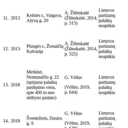
Lietuvos
A. Žilinskaitė
Kelmės r., Vaiguva,
partizanų
11.
2013
(Žilinskaitė, 2014,
Alyvų g. 20
palaikų
p. 515)
neaptikta
Lietuvos
A. Žilinskaitė
Plungės r., Žemaičių
partizanų
12.
2013
(Žilinskaitė, 2014,
Kalvarija
palaikų
p. 525)
neaptikta
Merkinė,
Nemunaičio g. 22
Lietuvos
G. Vėlius
(spėjama palaikų
partizanų
13.
2018
(Vėlius, 2019,
paslėpimo vieta,
palaikų
p. 644)
apie 400 m nuo
neaptikta
stribyno pastato)
Lietuvos
G. Vėlius
Šventežeris, Dusios
partizanų
14.
2018
(Vėlius, 2019,
g. 9
palaikų