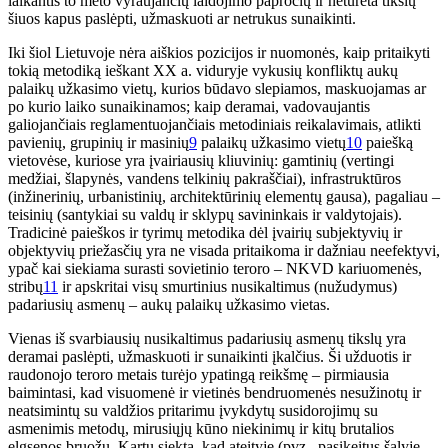
laikantis to meto vyraujančių laidojimo papročių ir neturėta tikslų
šiuos kapus paslėpti, užmaskuoti ar netrukus sunaikinti.
Iki šiol Lietuvoje nėra aiškios pozicijos ir nuomonės, kaip pritaikyti
tokią metodiką ieškant XX a. viduryje vykusių konfliktų aukų
palaikų užkasimo vietų, kurios būdavo slepiamos, maskuojamas ar
po kurio laiko sunaikinamos; kaip deramai, vadovaujantis
galiojančiais reglamentuojančiais metodiniais reikalavimais, atlikti
pavienių, grupinių ir masinių
9
palaikų užkasimo vietų
10
paiešką
vietovėse, kuriose yra įvairiausių kliuvinių: gamtinių (vertingi
medžiai, šlapynės, vandens telkinių pakraščiai), infrastruktūros
(inžinerinių, urbanistinių, architektūrinių elementų gausa), pagaliau –
teisinių (santykiai su valdų ir sklypų savininkais ir valdytojais).
Tradicinė paieškos ir tyrimų metodika dėl įvairių subjektyvių ir
objektyvių priežasčių yra ne visada pritaikoma ir dažniau neefektyvi,
ypač kai siekiama surasti sovietinio teroro – NKVD kariuomenės,
stribų
11
ir apskritai visų smurtinius nusikaltimus (nužudymus)
padariusių asmenų – aukų palaikų užkasimo vietas.
Vienas iš svarbiausių nusikaltimus padariusių asmenų tikslų yra
deramai paslėpti, užmaskuoti ir sunaikinti įkalčius. Ši užduotis ir
raudonojo teroro metais turėjo ypatingą reikšmę – pirmiausia
baimintasi, kad visuomenė ir vietinės bendruomenės nesužinotų ir
neatsimintų su valdžios pritarimu įvykdytų susidorojimų su
asmenimis metodų, mirusiųjų kūno niekinimų ir kitų brutalios
elgsenos bruožų. Kartu siekta, kad ateityje (pvz., pasikeitus šalyje