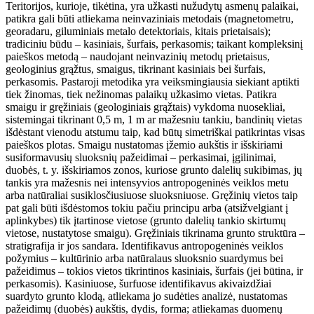
Teritorijos, kurioje, tikėtina, yra užkasti nužudytų asmenų palaikai,
patikra gali būti atliekama neinvaziniais metodais (magnetometru,
georadaru, giluminiais metalo detektoriais, kitais prietaisais);
tradiciniu būdu – kasiniais, šurfais, perkasomis; taikant kompleksinį
paieškos metodą – naudojant neinvazinių metodų prietaisus,
geologinius grąžtus, smaigus, tikrinant kasiniais bei šurfais,
perkasomis.
Pastaroji metodika yra veiksmingiausia siekiant aptikti
tiek žinomas, tiek nežinomas palaikų užkasimo vietas. Patikra
smaigu ir gręžiniais (geologiniais grąžtais) vykdoma nuosekliai,
sistemingai tikrinant 0,5 m, 1 m ar mažesniu tankiu, bandinių vietas
išdėstant vienodu atstumu taip, kad būtų simetriškai patikrintas visas
paieškos plotas. Smaigu nustatomas įžemio aukštis ir išskiriami
susiformavusių sluoksnių pažeidimai – perkasimai, įgilinimai,
duobės, t. y. išskiriamos zonos, kuriose grunto dalelių sukibimas, jų
tankis yra mažesnis nei intensyvios antropogeninės veiklos metu
arba natūraliai susiklosčiusiuose sluoksniuose.
Gręžinių vietos taip
pat gali būti išdėstomos tokiu pačiu principu arba (atsižvelgiant į
aplinkybes) tik įtartinose vietose (grunto dalelių tankio skirtumų
vietose, nustatytose smaigu).
Gręžiniais tikrinama grunto struktūra –
stratigrafija ir jos sandara.
Identifikavus antropogeninės veiklos
požymius – kultūrinio arba natūralaus sluoksnio suardymus bei
pažeidimus – tokios
vietos
tikrintinos kasiniais, šurfais (jei būtina, ir
perkasomis).
Kasiniuose, šurfuose identifikavus akivaizdžiai
suardyto grunto klodą, atliekama jo sudėties analizė, nustatomas
pažeidimų (duobės) aukštis, dydis, forma; atliekamas duomenų