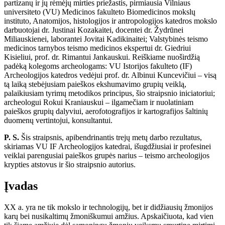
partizanų ir jų rėmėjų mirties priežastis, pirmiausia Vilniaus
universiteto (VU) Medicinos fakulteto Biomedicinos mokslų
instituto, Anatomijos, histologijos ir antropologijos katedros mokslo
darbuotojai dr. Justinai Kozakaitei, docentei dr. Žydrūnei
Miliauskienei, laborantei Jovitai Kadikinaitei; Valstybinės teismo
medicinos tarnybos teismo medicinos ekspertui dr. Giedriui
Kisieliui, prof. dr. Rimantui Jankauskui. Reiškiame nuoširdžią
padėką kolegoms archeologams: VU Istorijos fakulteto (IF)
Archeologijos katedros vedėjui prof. dr. Albinui Kuncevičiui – visą
tą laiką stebėjusiam paieškos ekshumavimo grupių veiklą,
palaikiusiam tyrimų metodikos principus, šio straipsnio iniciatoriui;
archeologui Rokui Kraniauskui – ilgamečiam ir nuolatiniam
paieškos grupių dalyviui, aerofotografijos ir kartografijos šaltinių
duomenų vertintojui, konsultantui.
P. S.
Šis straipsnis, apibendrinantis trejų metų darbo rezultatus,
skiriamas VU IF Archeologijos katedrai, išugdžiusiai ir profesinei
veiklai parengusiai paieškos grupės narius – teismo archeologijos
krypties atstovus ir šio straipsnio autorius.
Įvadas
XX a. yra ne tik mokslo ir technologijų, bet ir didžiausių žmonijos
karų bei nusikaltimų žmoniškumui amžius. Apskaičiuota, kad vien