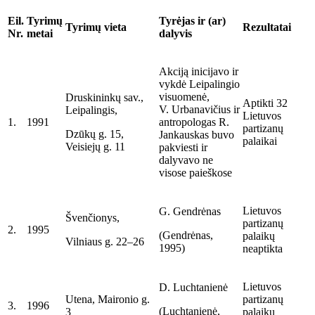
Eil.
Tyrimų
Tyrėjas ir (ar)
Tyrimų vieta
Rezultatai
Nr.
metai
dalyvis
Akciją inicijavo ir
vykdė Leipalingio
visuomenė,
Druskininkų sav.,
Aptikti 32
V. Urbanavičius ir
Leipalingis,
Lietuvos
1.
1991
antropologas R.
partizanų
Dzūkų g. 15,
Jankauskas buvo
palaikai
Veisiejų g. 11
pakviesti ir
dalyvavo ne
visose paieškose
Lietuvos
G. Gendrėnas
Švenčionys,
partizanų
2.
1995
(Gendrėnas,
palaikų
Vilniaus g. 22–26
1995)
neaptikta
Lietuvos
D. Luchtanienė
Utena, Maironio g.
partizanų
3.
1996
(Luchtanienė,
3
palaikų