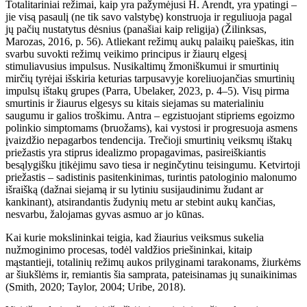
Totalitariniai režimai, kaip yra pažymėjusi H. Arendt, yra ypatingi –
jie visą pasaulį (ne tik savo valstybę) konstruoja ir reguliuoja pagal
jų pačių nustatytus dėsnius (panašiai kaip religija) (Žilinksas,
Marozas, 2016, p. 56). Atliekant režimų aukų palaikų paieškas, itin
svarbu suvokti režimų veikimo principus ir žiaurų elgesį
stimuliavusius impulsus. Nusikaltimų žmoniškumui ir smurtinių
mirčių tyrėjai išskiria keturias tarpusavyje koreliuojančias smurtinių
impulsų ištakų grupes (Parra, Ubelaker, 2023, p. 4–5). Visų pirma
smurtinis ir žiaurus elgesys su kitais siejamas su materialiniu
saugumu ir galios troškimu. Antra – egzistuojant stipriems egoizmo
polinkio simptomams (bruožams), kai vystosi ir progresuoja asmens
įvaizdžio nepagarbos tendencija. Trečioji smurtinių veiksmų ištakų
priežastis yra stiprus idealizmo propagavimas, pasireiškiantis
besąlygišku įtikėjimu savo tiesa ir neginčytinu teisingumu. Ketvirtoji
priežastis – sadistinis pasitenkinimas, turintis patologinio malonumo
išraišką (dažnai siejamą ir su lytiniu susijaudinimu žudant ar
kankinant), atsirandantis žudynių metu ar stebint aukų kančias,
nesvarbu, žalojamas gyvas asmuo ar jo kūnas.
Kai kurie mokslininkai teigia, kad žiaurius veiksmus sukelia
nužmoginimo procesas, todėl valdžios priešininkai, kitaip
mąstantieji, totalinių režimų aukos prilyginami tarakonams, žiurkėms
ar šiukšlėms ir, remiantis šia samprata, pateisinamas jų sunaikinimas
(Smith, 2020; Taylor, 2004; Uribe, 2018).