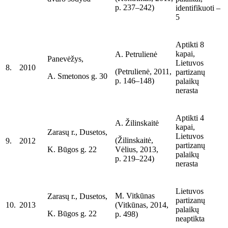
p. 237–242)
identifikuoti –
5
Aptikti 8
kapai,
A. Petrulienė
Panevėžys,
Lietuvos
8.
2010
(Petrulienė, 2011,
partizanų
A. Smetonos g. 30
p. 146–148)
palaikų
nerasta
Aptikti 4
A. Žilinskaitė
kapai,
Zarasų r., Dusetos,
Lietuvos
(Žilinskaitė,
9.
2012
partizanų
K. Būgos g. 22
Vėlius, 2013,
palaikų
p. 219–224)
nerasta
Lietuvos
M. Vitkūnas
Zarasų r., Dusetos,
partizanų
10.
2013
(Vitkūnas, 2014,
palaikų
K. Būgos g. 22
p. 498)
neaptikta