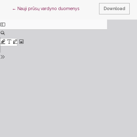
Return to Article Details
←
Nauji prūsų vardyno duomenys
Download