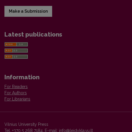
Make a Submission
Latest publications
Information
For Readers
For Authors
For Librarians
Vilnius University Press
Tel. +370 5 268 7184, E-mail:
info@leidykla.vu.lt