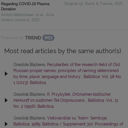
Bingxue Qi
,
Burns & Trauma
,
2025
Regarding COVID-19 Plasma
Donation
Ashish Maheshwari, et al.
,
Acta
medica Lituanica
,
2022
Powered by
Most read articles by the same author(s)
Grasilda Blažienė,
Peculiarities of the research field of Old
Prussian proper names: principles of naming determined
by time, place, language and history
,
Baltistica: Vol. 58 No.
1 (2023): Baltistica
Grasilda Blažienė,
R. Przybytek,
Ortsnamen baltischer
Herkunft im südlichen Teil Ostpreussens
,
Baltistica: Vol. 31
No. 2 (1996): Baltictica
Grasilda Blažienė,
Vietovardžiai su *
kaim-
Semboje
,
Baltistica: 1989: Baltistica / Supplement 3(1): Proceedings of