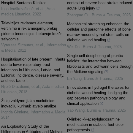
Hospital Santaros Klinikos
context of severe heat stroke-induced
acute lung injury
Inga Ivaškevičienė, et al.
,
Acta
medica Lituanica
,
2022
Zhengtao Gu
,
Burns & Trauma
,
2025
Televizijos reklamos elementų
Mechanical stretching enhances the
vertinimo ir reklamuojamų prekių
cellular and paracrine effects of bone
pirkimo tendencijos Lietuvoje krizės
marrow mesenchymal stem cells on
sąlygomis
diabetic wound healing
Vytautas Sirtautas, et al.
,
Information
Wei Dai
,
Burns & Trauma
,
2025
& Media
,
2012
Single cell deciphering of pruritic
Hospitalisation of late preterm infants
keloids: the interaction between
due to lower respiratory tract
fibroblasts and Schwann cells through
infections in Lithuania, Latvia, and
the Midkine signaling
Estonia: incidence, disease severity,
En Yang
,
Burns & Trauma
,
2025
and risk facto...
Nijolė Drazdienė, et al.
,
Acta medica
Innovations in hydrogel therapies for
Lituanica
,
2018
diabetic wound healing: bridging the
gap between pathophysiology and
Žinių valdymo įtaka nuolatiniam
clinical application
inovacijų kūrimui: atvejo analizė
Yao Wang
,
Burns & Trauma
,
2025
Ingrida Girnienė
,
Information & Media
,
2014
O-linked -N-acetylglucosamine
modification in diabetic foot ulcer
An Exploratory Study of the
pathogenesis
Differences in Attitudes and Motives