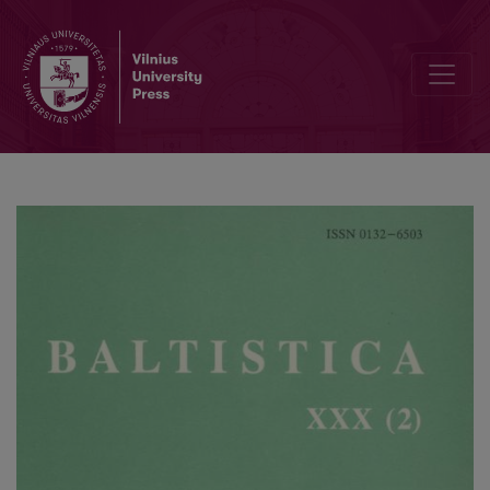
Nauji prūsų vardyno duomenys