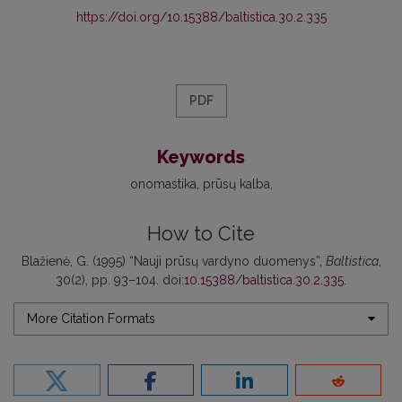
https://doi.org/10.15388/baltistica.30.2.335
PDF
Keywords
onomastika
prūsų kalba
How to Cite
Blažienė, G. (1995) “Nauji prūsų vardyno duomenys”,
Baltistica
,
30(2), pp. 93–104. doi:
10.15388/baltistica.30.2.335
.
More Citation Formats