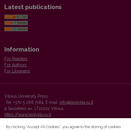
Latest publications
Information
For Readers
For Authors
For Librarians
Vilnius University Press
Tel. +370 5 268 7184, E-mail:
info@leidykla.vu.lt
9 Saulėtekis av., LT10222 Vilnius
https://www.leidykla.vu.lt
By clicking “Accept All Cookies”, you agree to the storing of cookies