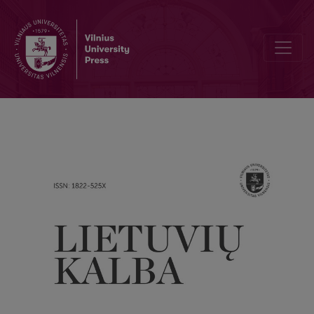
S. Ambrazas. Būdvardžių darybos raida