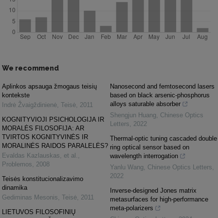
We recommend
Aplinkos apsauga žmogaus teisių
Nanosecond and femtosecond lasers
kontekste
based on black arsenic-phosphorus
alloys saturable absorber
Indrė Žvaigždinienė
,
Teisė
,
2011
Shengjun Huang
,
Chinese Optics
KOGNITYVIOJI PSICHOLOGIJA IR
Letters
,
2022
MORALĖS FILOSOFIJA: AR
TVIRTOS KOGNITYVINĖS IR
Thermal-optic tuning cascaded double
MORALINĖS RAIDOS PARALELĖS?
ring optical sensor based on
Evaldas Kazlauskas, et al.
,
wavelength interrogation
Problemos
,
2008
Yanlu Wang
,
Chinese Optics Letters
,
2022
Teisės konstitucionalizavimo
dinamika
Inverse-designed Jones matrix
Gediminas Mesonis
,
Teisė
,
2011
metasurfaces for high-performance
meta-polarizers
LIETUVOS FILOSOFINIŲ