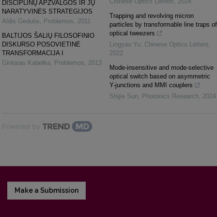
Chinese Optics Letters
,
2024
DISCIPLINŲ APŽVALGOS IR JŲ
NARATYVINĖS STRATEGIJOS
Trapping and revolving micron
Aldis Gedutis
,
Problemos
,
2011
particles by transformable line traps of
optical tweezers
BALTIJOS ŠALIŲ FILOSOFINIO
DISKURSO POSOVIETINĖ
Lingyao Yu
,
Chinese Optics Letters
,
TRANSFORMACIJA I
2022
Gintaras Kabelka
,
Problemos
,
2013
Mode-insensitive and mode-selective
optical switch based on asymmetric
Y-junctions and MMI couplers
Shijie Sun
,
Photonics Research
,
2024
Powered by
Make a Submission