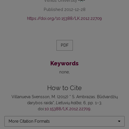
Vilnius University
Published 2012-12-28
https://doi.org/10.15388/LK.2012.22709
PDF
Keywords
none
How to Cite
Villanueva Svensson, M. (2012) “ S. Ambrazas. Būdvardžių
darybos raida”,
Lietuvių kalba
, 6, pp. 1–3.
doi:
10.15388/LK.2012.22709
.
More Citation Formats