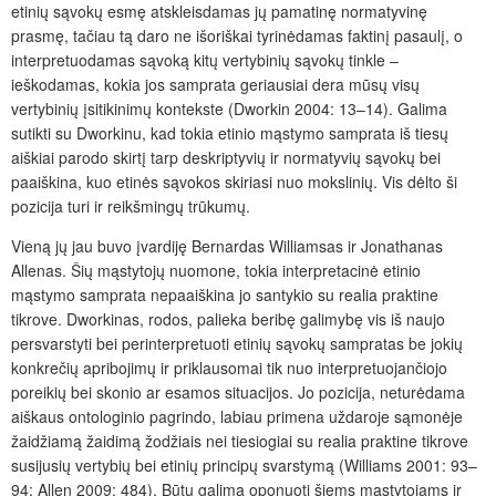
etinių sąvokų esmę atskleisdamas jų pamatinę normatyvinę
prasmę, tačiau tą daro ne išoriškai tyrinėdamas faktinį pasaulį, o
interpretuodamas sąvoką kitų vertybinių sąvokų tinkle –
ieškodamas, kokia jos samprata geriausiai dera mūsų visų
vertybinių įsitikinimų kontekste (Dworkin 2004: 13–14). Galima
sutikti su Dworkinu, kad tokia etinio mąstymo samprata iš tiesų
aiškiai parodo skirtį tarp deskriptyvių ir normatyvių sąvokų bei
paaiškina, kuo etinės sąvokos skiriasi nuo mokslinių. Vis dėlto ši
pozicija turi ir reikšmingų trūkumų.
Vieną jų jau buvo įvardiję Bernardas Williamsas ir Jonathanas
Allenas. Šių mąstytojų nuomone, tokia interpretacinė etinio
mąstymo samprata nepaaiškina jo santykio su realia praktine
tikrove. Dworkinas, rodos, palieka beribę galimybę vis iš naujo
persvarstyti bei perinterpretuoti etinių sąvokų sampratas be jokių
konkrečių apribojimų ir priklausomai tik nuo interpretuojančiojo
poreikių bei skonio ar esamos situacijos. Jo pozicija, neturėdama
aiškaus ontologinio pagrindo, labiau primena uždaroje sąmonėje
žaidžiamą žaidimą žodžiais nei tiesiogiai su realia praktine tikrove
susijusių vertybių bei etinių principų svarstymą (Williams 2001: 93–
94; Allen 2009: 484). Būtų galima oponuoti šiems mąstytojams ir