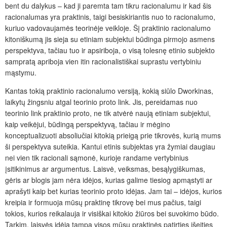
bent du dalykus – kad ji paremta tam tikru racionalumu ir kad šis
racionalumas yra praktinis, taigi besiskiriantis nuo to racionalumo,
kuriuo vadovaujamės teorinėje veikloje. Šį praktinio racionalumo
kitoniškumą jis sieja su etiniam subjektui būdinga pirmojo asmens
perspektyva, tačiau tuo ir apsiriboja, o visą tolesnę etinio subjekto
sampratą apriboja vien itin racionalistiškai suprastu vertybiniu
mąstymu.
Kantas tokią praktinio racionalumo versiją, kokią siūlo Dworkinas,
laikytų žingsniu atgal teorinio proto link. Jis, pereidamas nuo
teorinio link praktinio proto, ne tik atvėrė naują etiniam subjektui,
kaip veikėjui, būdingą perspektyvą, tačiau ir mėgino
konceptualizuoti absoliučiai kitokią prieigą prie tikrovės, kurią mums
ši perspektyva suteikia. Kantui etinis subjektas yra žymiai daugiau
nei vien tik racionali sąmonė, kurioje randame vertybinius
įsitikinimus ar argumentus. Laisvė, veiksmas, besąlygiškumas,
gėris ar blogis jam nėra idėjos, kurias galime tiesiog apmąstyti ar
aprašyti kaip bet kurias teorinio proto idėjas. Jam tai – idėjos, kurios
kreipia ir formuoja mūsų praktinę tikrovę bei mus pačius, taigi
tokios, kurios reikalauja ir visiškai kitokio žiūros bei suvokimo būdo.
Tarkim, laisvės idėja tampa visos mūsų praktinės patirties išeities