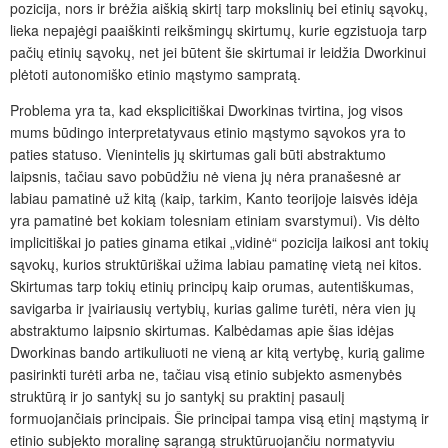
pozicija, nors ir brėžia aiškią skirtį tarp mokslinių bei etinių sąvokų,
lieka nepajėgi paaiškinti reikšmingų skirtumų, kurie egzistuoja tarp
pačių etinių sąvokų, net jei būtent šie skirtumai ir leidžia Dworkinui
plėtoti autonomiško etinio mąstymo sampratą.
Problema yra ta, kad eksplicitiškai Dworkinas tvirtina, jog visos
mums būdingo interpretatyvaus etinio mąstymo sąvokos yra to
paties statuso. Vienintelis jų skirtumas gali būti abstraktumo
laipsnis, tačiau savo pobūdžiu nė viena jų nėra pranašesnė ar
labiau pamatinė už kitą (kaip, tarkim, Kanto teorijoje laisvės idėja
yra pamatinė bet kokiam tolesniam etiniam svarstymui). Vis dėlto
implicitiškai jo paties ginama etikai „vidinė“ pozicija laikosi ant tokių
sąvokų, kurios struktūriškai užima labiau pamatinę vietą nei kitos.
Skirtumas tarp tokių etinių principų kaip orumas, autentiškumas,
savigarba ir įvairiausių vertybių, kurias galime turėti, nėra vien jų
abstraktumo laipsnio skirtumas. Kalbėdamas apie šias idėjas
Dworkinas bando artikuliuoti ne vieną ar kitą vertybę, kurią galime
pasirinkti turėti arba ne, tačiau visą etinio subjekto asmenybės
struktūrą ir jo santykį su jo santykį su praktinį pasaulį
formuojančiais principais. Šie principai tampa visą etinį mąstymą ir
etinio subjekto moralinę sąrangą struktūruojančiu normatyviu