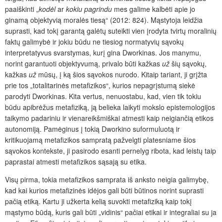
paaiškinti „
kodėl
ar
kokiu pagrindu
mes galime kalbėti apie jo
ginamą objektyvią moralės tiesą“ (2012: 824). Mąstytoja leidžia
suprasti, kad tokį garantą galėtų suteikti vien įrodyta tvirtų moralinių
faktų galimybė ir jokiu būdu ne tiesiog normatyvių sąvokų
interpretatyvus svarstymas, kurį gina Dworkinas. Jos manymu,
norint garantuoti objektyvumą, privalo būti kažkas
už
šių sąvokų,
kažkas
už
mūsų, į ką šios sąvokos nurodo. Kitaip tariant, ji grįžta
prie tos „totalitarinės metafizikos“, kurios nepagrįstumą siekė
parodyti Dworkinas. Kita vertus, nenuostabu, kad, vien tik tokiu
būdu apibrėžus metafiziką, ją belieka laikyti mokslo epistemologijos
taikymo padariniu ir vienareikšmiškai atmesti kaip neigiančią etikos
autonomiją. Pamėginus į tokią Dworkino suformuluotą ir
kritikuojamą metafizikos sampratą pažvelgti platesniame šios
sąvokos kontekste, ji pasirodo esanti pernelyg ribota, kad leistų taip
paprastai atmesti metafizikos sąsają su etika.
Visų pirma, tokia metafizikos samprata iš anksto neigia galimybę,
kad kai kurios metafizinės idėjos gali būti būtinos norint suprasti
pačią etiką. Kartu ji užkerta kelią suvokti metafiziką kaip tokį
mąstymo būdą, kuris gali būti „vidinis“ pačiai etikai ir integraliai su ja