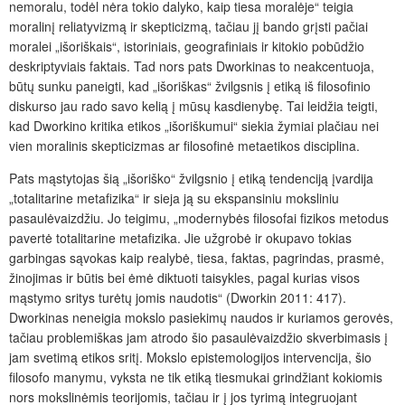
nemoralu, todėl nėra tokio dalyko, kaip tiesa moralėje“ teigia
moralinį reliatyvizmą ir skepticizmą, tačiau jį bando grįsti pačiai
moralei „išoriškais“, istoriniais, geografiniais ir kitokio pobūdžio
deskriptyviais faktais. Tad nors pats Dworkinas to neakcentuoja,
būtų sunku paneigti, kad „išoriškas“ žvilgsnis į etiką iš filosofinio
diskurso jau rado savo kelią į mūsų kasdienybę. Tai leidžia teigti,
kad Dworkino kritika etikos „išoriškumui“ siekia žymiai plačiau nei
vien moralinis skepticizmas ar filosofinė metaetikos disciplina.
Pats mąstytojas šią „išoriško“ žvilgsnio į etiką tendenciją įvardija
„totalitarine metafizika“ ir sieja ją su ekspansiniu moksliniu
pasaulėvaizdžiu. Jo teigimu, „modernybės filosofai fizikos metodus
pavertė totalitarine metafizika. Jie užgrobė ir okupavo tokias
garbingas sąvokas kaip realybė, tiesa, faktas, pagrindas, prasmė,
žinojimas ir būtis bei ėmė diktuoti taisykles, pagal kurias visos
mąstymo sritys turėtų jomis naudotis“ (Dworkin 2011: 417).
Dworkinas neneigia mokslo pasiekimų naudos ir kuriamos gerovės,
tačiau problemiškas jam atrodo šio pasaulėvaizdžio skverbimasis į
jam svetimą etikos sritį. Mokslo epistemologijos intervencija, šio
filosofo manymu, vyksta ne tik etiką tiesmukai grindžiant kokiomis
nors mokslinėmis teorijomis, tačiau ir į jos tyrimą integruojant