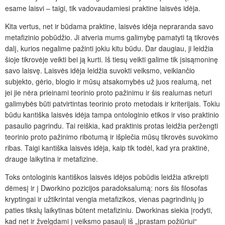
esame laisvi – taigi, tik vadovaudamiesi praktine laisvės idėja.
Kita vertus, net ir būdama praktine, laisvės idėja nepraranda savo
metafizinio pobūdžio. Ji atveria mums galimybę pamatyti tą tikrovės
dalį, kurios negalime pažinti jokiu kitu būdu. Dar daugiau, ji leidžia
šioje tikrovėje veikti bei ją kurti. Iš tiesų veikti galime tik įsisąmoninę
savo laisvę. Laisvės idėja leidžia suvokti veiksmo, veikiančio
subjekto, gėrio, blogio ir mūsų atsakomybės už juos realumą, net
jei jie nėra prieinami teorinio proto pažinimu ir šis realumas neturi
galimybės būti patvirtintas teorinio proto metodais ir kriterijais. Tokiu
būdu kantiška laisvės idėja tampa ontologinio etikos ir viso praktinio
pasaulio pagrindu. Tai reiškia, kad praktinis protas leidžia peržengti
teorinio proto pažinimo ribotumą ir išplečia mūsų tikrovės suvokimo
ribas. Taigi kantiška laisvės idėja, kaip tik todėl, kad yra praktinė,
drauge laikytina ir metafizine.
Toks ontologinis kantiškos laisvės idėjos pobūdis leidžia atkreipti
dėmesį ir į Dworkino pozicijos paradoksalumą: nors šis filosofas
kryptingai ir užtikrintai vengia metafizikos, vienas pagrindinių jo
paties tikslų laikytinas būtent metafiziniu. Dworkinas siekia įrodyti,
kad net ir žvelgdami į veiksmo pasaulį iš „įprastam požiūriui“