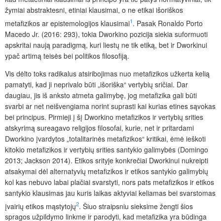
žymiai abstraktesni, etiniai klausimai, o ne etikai išoriškos
1
metafizikos ar epistemologijos klausimai
. Pasak Ronaldo Porto
Macedo Jr. (2016: 293), tokia Dworkino pozicija siekia suformuoti
apskritai naują paradigmą, kuri liestų ne tik etiką, bet ir Dworkinui
ypač artimą teisės bei politikos filosofiją.
Vis dėlto toks radikalus atsiribojimas nuo metafizikos užkerta kelią
pamatyti, kad ji neprivalo būti „išoriška“ vertybių sričiai. Dar
daugiau, jis iš anksto atmeta galimybę, jog metafizika gali būti
svarbi ar net neišvengiama norint suprasti kai kurias etines sąvokas
bei principus. Pirmieji į šį Dworkino metafizikos ir vertybių srities
atskyrimą sureagavo religijos filosofai, kurie, net ir pritardami
Dworkino įvardytos „totalitarinės metafizikos“ kritikai, ėmė ieškoti
kitokio metafizikos ir vertybių srities santykio galimybės (Domingo
2013; Jackson 2014). Etikos srityje konkrečiai Dworkinui nukreipti
atsakymai dėl alternatyvių metafizikos ir etikos santykio galimybių
kol kas nebuvo labai plačiai svarstyti, nors pats metafizikos ir etikos
santykio klausimas jau kuris laikas aktyviai keliamas bei svarstomas
2
įvairių etikos mąstytojų
. Šiuo straipsniu sieksime žengti šios
spragos užpildymo linkme ir parodyti, kad metafizika yra būdinga