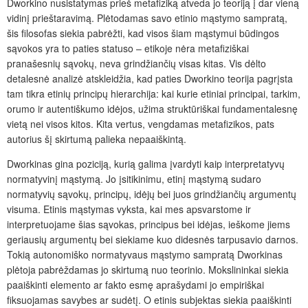
Dworkino nusistatymas prieš metafiziką atveda jo teoriją į dar vieną
vidinį prieštaravimą. Plėtodamas savo etinio mąstymo sampratą,
šis filosofas siekia pabrėžti, kad visos šiam mąstymui būdingos
sąvokos yra to paties statuso – etikoje nėra metafiziškai
pranašesnių sąvokų, neva grindžiančių visas kitas. Vis dėlto
detalesnė analizė atskleidžia, kad paties Dworkino teorija pagrįsta
tam tikra etinių principų hierarchija: kai kurie etiniai principai, tarkim,
orumo ir autentiškumo idėjos, užima struktūriškai fundamentalesnę
vietą nei visos kitos. Kita vertus, vengdamas metafizikos, pats
autorius šį skirtumą palieka nepaaiškintą.
Dworkinas gina poziciją, kurią galima įvardyti kaip interpretatyvų
normatyvinį mąstymą. Jo įsitikinimu, etinį mąstymą sudaro
normatyvių sąvokų, principų, idėjų bei juos grindžiančių argumentų
visuma. Etinis mąstymas vyksta, kai mes apsvarstome ir
interpretuojame šias sąvokas, principus bei idėjas, ieškome jiems
geriausių argumentų bei siekiame kuo didesnės tarpusavio darnos.
Tokią autonomiško normatyvaus mąstymo sampratą Dworkinas
plėtoja pabrėždamas jo skirtumą nuo teorinio. Mokslininkai siekia
paaiškinti elemento ar fakto esmę aprašydami jo empiriškai
fiksuojamas savybes ar sudėtį. O etinis subjektas siekia paaiškinti