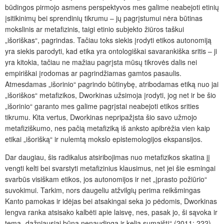
būdingos pirmojo asmens perspektyvos mes galime neabejoti etinių
įsitikinimų bei sprendinių tikrumu – jų pagrįstumui nėra būtinas
mokslinis ar metafizinis, taigi etinio subjekto žiūros taškui
„išoriškas“, pagrindas. Tačiau toks siekis įrodyti etikos autonomiją
yra siekis parodyti, kad etika yra ontologiškai savarankiška sritis – ji
yra kitokia, tačiau ne mažiau pagrįsta mūsų tikrovės dalis nei
empiriškai įrodomas ar pagrindžiamas gamtos pasaulis.
Atmesdamas „išorinio“ pagrindo būtinybę, atribodamas etiką nuo jai
„išoriškos“ metafizikos, Dworkinas užsimoja įrodyti, jog net ir be šio
„išorinio“ garanto mes galime pagrįstai neabejoti etikos srities
tikrumu. Kita vertus, Dworkinas nepripažįsta šio savo užmojo
metafiziškumo, nes pačią metafiziką iš anksto apibrėžia vien kaip
etikai „išorišką“ ir nulemtą mokslo epistemologijos ekspansijos.
Dar daugiau, šis radikalus atsiribojimas nuo metafizikos skatina jį
vengti kelti bei svarstyti metafizinius klausimus, net jei šie esmingai
svarbūs visiškam etikos, jos autonomijos ir net „įprasto požiūrio“
suvokimui. Tarkim, nors daugeliu atžvilgių perima reikšmingas
Kanto pamokas ir idėjas bei atsakingai seka jo pėdomis, Dworkinas
lengva ranka atsisako kalbėti apie laisvę, nes, pasak jo, ši sąvoka ir
tema „dažniausiai būna nenaudinga ir kelia sumaištį“ (2011: 222).