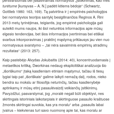
persvarstomas bei įsisavinamas
normatyvus
„įsitikinimas, kad mes
turėtume
[kursyvas – A. N.] padėti kitiems bėdoje“ (Schwartz,
Gottlieb 1980: 163, 169). Tą patvirtina ir į empirinės psichologijos
bei normatyvios teorijos santykį besigilinančios Reginos A. Rini
2013 metų tyrinėjimas, teigiantis, jog empirinė psichologija gali
suteikti mums naujos, iki šiol neturėtos informacijos apie mūsų
elgesio tendencijas, bet šios informacijos įvertinimas bei etiškai
svarbus inkorporavimas į praktinį mąstymą priklausys jau vien nuo
normatyvaus svarstymo – „tai nėra savaiminis empirinių atradimų
rezultatas“ (2013: 257).
Kaip pastebėjo Alvydas Jokubaitis (2014: 40), koncentruodamasis į
metaetikos kritiką, Dworkinas nedaug eksplicitiškai analizuoja šio
„išoriškumo“ įtaką kasdieniam etiniam mąstymui, tačiau iš tiesų
lygiai taip pat „išoriškais“ galime laikyti nemažą dalį, rodos, nieko
bendra su mokslu ar filosofija neturinčių, tačiau kasdienybėje
aptinkamų ir mūsų etinį pasaulėvaizdį veikiančių įsitikinimų.
Pavyzdžiui, pasvarstymai, jog „moralė negali būti objektyvi, nes
skirtingais istoriniais laikotarpiais ir skirtinguose pasaulio kraštuose
žmonės skirtingai suvokia, kas yra moralu“ arba „pasaulis labai
įvairus – kiekvienas turi savo nuomonę apie tai, kas moralu ar