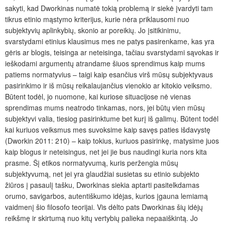
sakyti, kad Dworkinas numatė tokią problemą ir siekė įvardyti tam
tikrus etinio mąstymo kriterijus, kurie nėra priklausomi nuo
subjektyvių aplinkybių, skonio ar poreikių. Jo įsitikinimu,
svarstydami etinius klausimus mes ne patys pasirenkame, kas yra
gėris ar blogis, teisinga ar neteisinga, tačiau svarstydami sąvokas ir
ieškodami argumentų atrandame šiuos sprendimus kaip mums
patiems normatyvius – taigi kaip esančius virš mūsų subjektyvaus
pasirinkimo ir iš mūsų reikalaujančius vienokio ar kitokio veiksmo.
Būtent todėl, jo nuomone, kai kuriose situacijose nė vienas
sprendimas mums neatrodo tinkamas, nors, jei būtų vien mūsų
subjektyvi valia, tiesiog pasirinktume bet kurį iš galimų. Būtent todėl
kai kuriuos veiksmus mes suvoksime kaip savęs paties išdavystę
(Dworkin 2011: 210) – kaip tokius, kuriuos pasirinkę, matysime juos
kaip blogus ir neteisingus, net jei jie bus naudingi kuria nors kita
prasme. Šį etikos normatyvumą, kuris peržengia mūsų
subjektyvumą, net jei yra glaudžiai susietas su etinio subjekto
žiūros į pasaulį tašku, Dworkinas siekia aptarti pasitelkdamas
orumo, savigarbos, autentiškumo idėjas, kurios įgauna lemiamą
vaidmenį šio filosofo teorijai. Vis dėlto pats Dworkinas šių idėjų
reikšmę ir skirtumą nuo kitų vertybių palieka nepaaiškintą. Jo