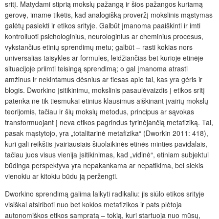
sritį. Matydami stiprią mokslų pažangą ir šios pažangos kuriamą
gerovę, imame tikėtis, kad analogišką proveržį mokslinis mąstymas
galėtų pasiekti ir etikos srityje. Galbūt įmanoma paaiškinti ir imti
kontroliuoti psichologinius, neurologinius ar cheminius procesus,
vykstančius etinių sprendimų metu; galbūt – rasti kokias nors
universalias taisykles ar formules, leidžiančias bet kurioje etinėje
situacijoje priimti teisingą sprendimą; o gal įmanoma atrasti
amžinus ir nekintamus dėsnius ar tiesas apie tai, kas yra gėris ir
blogis. Dworkino įsitikinimu, mokslinis pasaulėvaizdis į etikos sritį
patenka ne tik tiesmukai etinius klausimus aiškinant įvairių mokslų
teorijomis, tačiau ir šių mokslų metodus, principus ar sąvokas
transformuojant į neva etikos pagrindus tyrinėjančią metafiziką. Tai,
pasak mąstytojo, yra „totalitarinė metafizika“ (Dworkin 2011: 418),
kuri gali reikštis įvairiausiais šiuolaikinės etinės minties pavidalais,
tačiau juos visus vienija įsitikinimas, kad „vidinė“, etiniam subjektui
būdinga perspektyva yra nepakankama ar nepatikima, bei siekis
vienokiu ar kitokiu būdu ją peržengti.
Dworkino sprendimą galima laikyti radikaliu: jis siūlo etikos srityje
visiškai atsiriboti nuo bet kokios metafizikos ir pats plėtoja
autonomiškos etikos sampratą – tokią, kuri startuoja nuo mūsų,