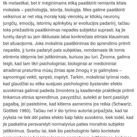
tik metaetikai, bet ir mėginimams etiką paaiškinti remiantis kitais
mokslais – psichologija, istorija, biologija. Mes galime paaiškinti
veiksmus ar net visą moralę kaip vienokių ar kitokių neuronų
jungčių, emocijų, istorinių aplinkybių ar evoliucijos padarinį, tačiau
toks priežastinis paaiškinimas nepadės subjektui suprasti, ką jis
turėtų daryti su jam iškilusiais labai konkrečiais etiniais klausimais
bei situacijomis. Joks mokslinis paaiškinimas šio sprendimo priimti
nepadės, jį turės padaryti pats subjektas, remdamasis tik tomis
etinėmis idėjomis bei įsitikinimais, kuriuos jau turi. Žinoma, galima
teigti, kad tam tikri psichologiniai, biologiniai ar medicininiai
atradimai praturtina mūsų žinias apie žmogų ir jo galimybes –
sąmoningai veikti, spręsti, mąstyti. Tarkim, moksliniai tyrimai rodo,
kad glaudžiai su etika susijusio psichologinio
bystander
efekto
suvokimas galimai padeda žmonėms jų kasdienėje praktikoje priimti
tinkamus etinius sprendimus, pavyzdžiui, suteikti ar bent pasiūlyti
pagalbą, jei pastebime, kad kitiems asmenims jos reikia (Schwartz,
Gottlieb 1980). Tačiau net ir šio tyrimo autoriai pripažįsta, kad tai
įvyksta ne tiek dėl paties efekto kaip fakto suvokimo, kiek todėl, kad
jis paskatina persvarstyti normatyvius paties moralinio subjekto
įsitikinimus. Svarbu tai, kiek šio psichologinio fakto kontekste