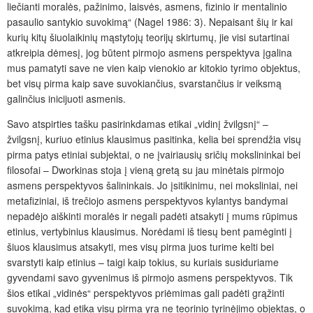
liečianti moralės, pažinimo, laisvės, asmens, fizinio ir mentalinio
pasaulio santykio suvokimą“ (Nagel 1986: 3). Nepaisant šių ir kai
kurių kitų šiuolaikinių mąstytojų teorijų skirtumų, jie visi sutartinai
atkreipia dėmesį, jog būtent pirmojo asmens perspektyva įgalina
mus pamatyti save ne vien kaip vienokio ar kitokio tyrimo objektus,
bet visų pirma kaip save suvokiančius, svarstančius ir veiksmą
galinčius inicijuoti asmenis.
Savo atspirties tašku pasirinkdamas etikai „vidinį žvilgsnį“ –
žvilgsnį, kuriuo etinius klausimus pasitinka, kelia bei sprendžia visų
pirma patys etiniai subjektai, o ne įvairiausių sričių mokslininkai bei
filosofai – Dworkinas stoja į vieną gretą su jau minėtais pirmojo
asmens perspektyvos šalininkais. Jo įsitikinimu, nei moksliniai, nei
metafiziniai, iš trečiojo asmens perspektyvos kylantys bandymai
nepadėjo aiškinti moralės ir negali padėti atsakyti į mums rūpimus
etinius, vertybinius klausimus. Norėdami iš tiesų bent pamėginti į
šiuos klausimus atsakyti, mes visų pirma juos turime kelti bei
svarstyti kaip etinius – taigi kaip tokius, su kuriais susiduriame
gyvendami savo gyvenimus iš pirmojo asmens perspektyvos. Tik
šios etikai „vidinės“ perspektyvos priėmimas gali padėti grąžinti
suvokimą, kad etika visų pirma yra ne teorinio tyrinėjimo objektas, o