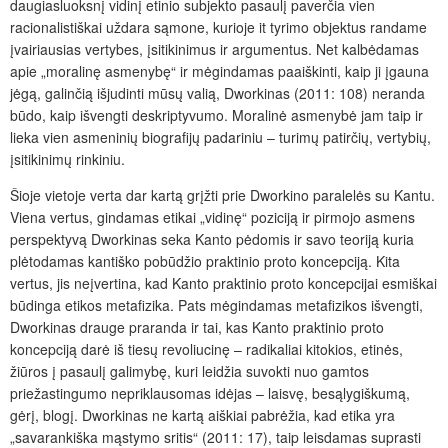
daugiasluoksnį vidinį etinio subjekto pasaulį paverčia vien
racionalistiškai uždara sąmone, kurioje it tyrimo objektus randame
įvairiausias vertybes, įsitikinimus ir argumentus. Net kalbėdamas
apie „moralinę asmenybę“ ir mėgindamas paaiškinti, kaip ji įgauna
jėgą, galinčią išjudinti mūsų valią, Dworkinas (2011: 108) neranda
būdo, kaip išvengti deskriptyvumo. Moralinė asmenybė jam taip ir
lieka vien asmeninių biografijų padariniu – turimų patirčių, vertybių,
įsitikinimų rinkiniu.
Šioje vietoje verta dar kartą grįžti prie Dworkino paralelės su Kantu.
Viena vertus, gindamas etikai „vidinę“ poziciją ir pirmojo asmens
perspektyvą Dworkinas seka Kanto pėdomis ir savo teoriją kuria
plėtodamas kantiško pobūdžio praktinio proto koncepciją. Kita
vertus, jis neįvertina, kad Kanto praktinio proto koncepcijai esmiškai
būdinga etikos metafizika. Pats mėgindamas metafizikos išvengti,
Dworkinas drauge praranda ir tai, kas Kanto praktinio proto
koncepciją darė iš tiesų revoliucinę – radikaliai kitokios, etinės,
žiūros į pasaulį galimybę, kuri leidžia suvokti nuo gamtos
priežastingumo nepriklausomas idėjas – laisvę, besąlygiškumą,
gėrį, blogį. Dworkinas ne kartą aiškiai pabrėžia, kad etika yra
„savarankiška mąstymo sritis“ (2011: 17), taip leisdamas suprasti