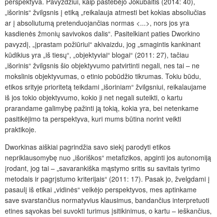
perspektyva. Pavyzdžiui, kaip pastebėjo Jokubaitis (2014: 40),
„išorinis“ žvilgsnis į etiką „reikalauja atmesti bet kokias absoliučias
ar į absoliutumą pretenduojančias normas <...>, nors jos yra
kasdienės žmonių savivokos dalis“. Pasitelkiant paties Dworkino
pavyzdį, „įprastam požiūriui“ akivaizdu, jog „smagintis kankinant
kūdikius yra „iš tiesų“, „objektyviai“ blogai“ (2011: 27), tačiau
„išorinis“ žvilgsnis šio objektyvumo patvirtinti negali, nes tai – ne
mokslinis objektyvumas, o etinio pobūdžio tikrumas. Tokiu būdu,
etikos srityje prioritetą teikdami „išoriniam“ žvilgsniui, reikalaujame
iš jos tokio objektyvumo, kokio ji net negali suteikti, o kartu
prarandame galimybę pažinti ją tokią, kokia yra, bei netenkame
pasitikėjimo ta perspektyva, kuri mums būtina norint veikti
praktikoje.
Dworkinas aiškiai pagrindžia savo siekį parodyti etikos
nepriklausomybę nuo „išoriškos“ metafizikos, apginti jos autonomiją
įrodant, jog tai – „savarankiška mąstymo sritis su savitais tyrimo
metodais ir pagrįstumo kriterijais“ (2011: 17). Pasak jo, žvelgdami į
pasaulį iš etikai „vidinės“ veikėjo perspektyvos, mes aptinkame
save svarstančius normatyvius klausimus, bandančius interpretuoti
etines sąvokas bei suvokti turimus įsitikinimus, o kartu – ieškančius,