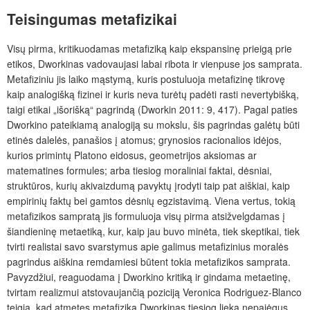
Teisingumas metafizikai
Visų pirma, kritikuodamas metafiziką kaip ekspansinę prieigą prie
etikos, Dworkinas vadovaujasi labai ribota ir vienpuse jos samprata.
Metafiziniu jis laiko mąstymą, kuris postuluoja metafizinę tikrovę
kaip analogišką fizinei ir kuris neva turėtų padėti rasti nevertybišką,
taigi etikai „išorišką“ pagrindą (Dworkin 2011: 9, 417). Pagal paties
Dworkino pateikiamą analogiją su mokslu, šis pagrindas galėtų būti
etinės dalelės, panašios į atomus; grynosios racionalios idėjos,
kurios primintų Platono eidosus, geometrijos aksiomas ar
matematines formules; arba tiesiog moraliniai faktai, dėsniai,
struktūros, kurių akivaizdumą pavyktų įrodyti taip pat aiškiai, kaip
empirinių faktų bei gamtos dėsnių egzistavimą. Viena vertus, tokią
metafizikos sampratą jis formuluoja visų pirma atsižvelgdamas į
šiandieninę metaetiką, kur, kaip jau buvo minėta, tiek skeptikai, tiek
tvirti realistai savo svarstymus apie galimus metafizinius moralės
pagrindus aiškina remdamiesi būtent tokia metafizikos samprata.
Pavyzdžiui, reaguodama į Dworkino kritiką ir gindama metaetinę,
tvirtam realizmui atstovaujančią poziciją Veronica Rodriguez-Blanco
teigia, kad atmetęs metafiziką Dworkinas tiesiog lieka nepajėgus