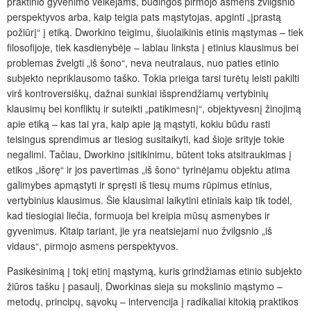
praktinio gyvenimo veikėjams, būdingos pirmojo asmens žvilgsnio
perspektyvos arba, kaip teigia pats mąstytojas, apginti „įprastą
požiūrį“ į etiką. Dworkino teigimu, šiuolaikinis etinis mąstymas – tiek
filosofijoje, tiek kasdienybėje – labiau linksta į etinius klausimus bei
problemas žvelgti „iš šono“, neva neutralaus, nuo paties etinio
subjekto nepriklausomo taško. Tokia prieiga tarsi turėtų leisti pakilti
virš kontroversiškų, dažnai sunkiai išsprendžiamų vertybinių
klausimų bei konfliktų ir suteikti „patikimesnį“, objektyvesnį žinojimą
apie etiką – kas tai yra, kaip apie ją mąstyti, kokiu būdu rasti
teisingus sprendimus ar tiesiog susitaikyti, kad šioje srityje tokie
negalimi. Tačiau, Dworkino įsitikinimu, būtent toks atsitraukimas į
etikos „išorę“ ir jos pavertimas „iš šono“ tyrinėjamu objektu atima
galimybes apmąstyti ir spręsti iš tiesų mums rūpimus etinius,
vertybinius klausimus. Šie klausimai laikytini etiniais kaip tik todėl,
kad tiesiogiai liečia, formuoja bei kreipia mūsų asmenybes ir
gyvenimus. Kitaip tariant, jie yra neatsiejami nuo žvilgsnio „iš
vidaus“, pirmojo asmens perspektyvos.
Pasikėsinimą į tokį etinį mąstymą, kuris grindžiamas etinio subjekto
žiūros tašku į pasaulį, Dworkinas sieja su mokslinio mąstymo –
metodų, principų, sąvokų – intervencija į radikaliai kitokią praktikos