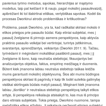
pavienius tyrimo metodus, sąvokas, hierarchijas ar mąstymo
modelius, taip pat keičiant ir iš naujo, pagal mokslinį pasaulėvaizdį,
apibrėžiant iki tol išskirtinai etiškas, vertybiškas sąvokas. Kodėl šis
procesas Dworkinui atrodo problemiškas ir kritikuotinas?
Problema, pasak Dworkino, yra ta, kad radikaliai skiriasi mokslo ir
etikos prieigos prie pasaulio būdai. Kaip etiniai subjektai, mes į
pasaulį žvelgiame iš pirmojo asmens perspektyvos, kaip aktyvūs
praktinio pasaulio veikėjai bei vertintojai, turintys įsitikinimus,
svarstantys, sprendžiantys, veikiantys (Dworkin 2011: 9). Tačiau,
tyrinėdami ir mėgindami moksliškai paaiškinti pasaulį, mes į jį
žvelgiame iš šono, kaip neutralūs stebėtojai, fiksuojantys bei
analizuojantys objektus, faktus, empirinę medžiagą ir duomenis.
Būtent kiek įmanoma labiau neutralus stebėtojo taškas leidžia
mums garantuoti mokslinį objektyvumą. Šios abi mums būdingos
perspektyvos skiriasi iš pagrindų ir kaip tik todėl suteikia galimybę
visiškai skirtingais būdais matyti pasaulį. Mėginant kiek įmanoma
labiau „išoriško“ ir neutralaus stebėtojo perspektyvą taikyti etikos
srityje, ši perspektyva reikalauja atsisakyti to, kas mus iš principo
daro etiniais subjektais. Tokia prieiga, Dworkino nuomone, tampa
metafiziška etikos atžvilgiu. Ji reikalauja peržengti etiniam subjektui