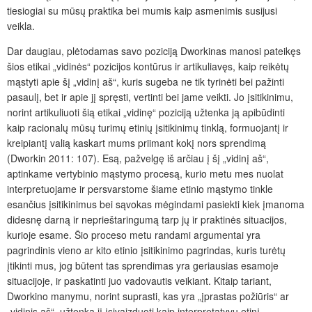
tiesiogiai su mūsų praktika bei mumis kaip asmenimis susijusi
veikla.
Dar daugiau, plėtodamas savo poziciją Dworkinas manosi pateikęs
šios etikai „vidinės“ pozicijos kontūrus ir artikuliavęs, kaip reikėtų
mąstyti apie šį „vidinį aš“, kuris sugeba ne tik tyrinėti bei pažinti
pasaulį, bet ir apie jį spręsti, vertinti bei jame veikti. Jo įsitikinimu,
norint artikuliuoti šią etikai „vidinę“ poziciją užtenka ją apibūdinti
kaip racionalų mūsų turimų etinių įsitikinimų tinklą, formuojantį ir
kreipiantį valią kaskart mums priimant kokį nors sprendimą
(Dworkin 2011: 107). Esą, pažvelgę iš arčiau į šį „vidinį aš“,
aptinkame vertybinio mąstymo procesą, kurio metu mes nuolat
interpretuojame ir persvarstome šiame etinio mąstymo tinkle
esančius įsitikinimus bei sąvokas mėgindami pasiekti kiek įmanoma
didesnę darną ir neprieštaringumą tarp jų ir praktinės situacijos,
kurioje esame. Šio proceso metu randami argumentai yra
pagrindinis vieno ar kito etinio įsitikinimo pagrindas, kuris turėtų
įtikinti mus, jog būtent tas sprendimas yra geriausias esamoje
situacijoje, ir paskatinti juo vadovautis veikiant. Kitaip tariant,
Dworkino manymu, norint suprasti, kas yra „įprastas požiūris“ ar
„vidinis aš“, užtenka jį įsivaizduoti kaip interpretatyvų etinį