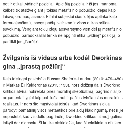
net ir etikai „vidinei“ pozicijai. Apie šią poziciją ir iš jos įmanoma
kalbėti tik atsižvelgiant į tokias metafizinio pobūdžio idėjas kaip
laisvė, orumas, asmuo. Etiniai subjektai šias idėjas aptinka kaip
formuojančias jų savęs pačių, veiksmo ir visos etikos srities
suvokimą. Vengiant tokių idėjų apsvarstymo vien dėl jų metafizinio
pobūdžio, paradoksaliai tenka ne apginti etikai „vidinę“ poziciją, o
pasilikti jos „išorėje“.
Žvilgsnis iš vidaus arba kodėl Dworkinas
gina „įprastą požiūrį“
Kaip teisingai pastebėjo Russas Shaferis-Landau (2010: 479–480)
ir Markas Eli Kalderonas (2013: 133), nors didžioji dalis Dworkino
kritikos atvirai nukreipta prieš moralinį skepticizmą, pagrindiniai jo
argumentai lygiai taip pat liečia net ir pačius tvirčiausius moralinius
realistus. Ir nors šie mąstytojai teisūs, kad Dworkinas siekia
parodyti pamatinių visos metaetikos prielaidų klaidingumą, net ir jie
nepastebi, kad vis dėlto pagrindinį Dworkino kritikos užmojį galima
laikyti dar didesniu. Ši kritika atskleidžia, kad šiuolaikiniam etiniam