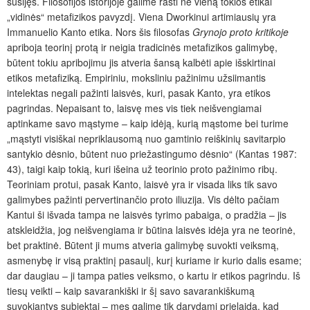
susijęs. Filosofijos istorijoje galime rasti ne vieną tokios etikai
„vidinės“ metafizikos pavyzdį. Viena Dworkinui artimiausių yra
Immanuelio Kanto etika. Nors šis filosofas
Grynojo proto kritikoje
apriboja teorinį protą ir neigia tradicinės metafizikos galimybę,
būtent tokiu apribojimu jis atveria šansą kalbėti apie išskirtinai
etikos metafiziką. Empiriniu, moksliniu pažinimu užsiimantis
intelektas negali pažinti laisvės, kuri, pasak Kanto, yra etikos
pagrindas. Nepaisant to, laisvę mes vis tiek neišvengiamai
aptinkame savo mąstyme – kaip idėją, kurią mąstome bei turime
„mąstyti visiškai nepriklausomą nuo gamtinio reiškinių savitarpio
santykio dėsnio, būtent nuo priežastingumo dėsnio“ (Kantas 1987:
43), taigi kaip tokią, kuri išeina už teorinio proto pažinimo ribų.
Teoriniam protui, pasak Kanto, laisvė yra ir visada liks tik savo
galimybes pažinti pervertinančio proto iliuzija. Vis dėlto pačiam
Kantui ši išvada tampa ne laisvės tyrimo pabaiga, o pradžia – jis
atskleidžia, jog neišvengiama ir būtina laisvės idėja yra ne teorinė,
bet praktinė. Būtent ji mums atveria galimybę suvokti veiksmą,
asmenybę ir visą praktinį pasaulį, kurį kuriame ir kurio dalis esame;
dar daugiau – ji tampa paties veiksmo, o kartu ir etikos pagrindu. Iš
tiesų veikti – kaip savarankiški ir šį savo savarankiškumą
suvokiantys subjektai – mes galime tik darydami prielaidą, kad