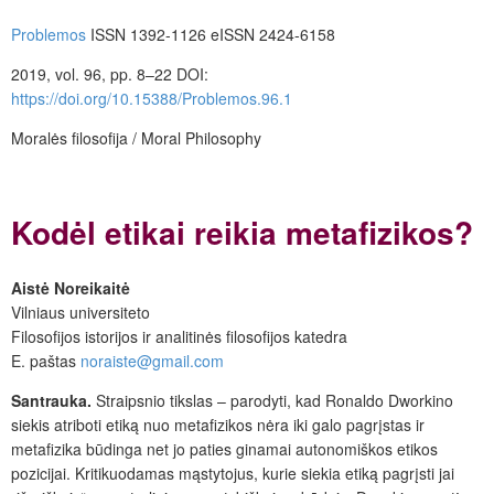
Problemos
ISSN 1392-1126 eISSN 2424-6158
2019, vol. 96, pp. 8–22 DOI:
https://doi.org/10.15388/Problemos.96.1
Moralės filosofija / Moral Philosophy
Kodėl etikai reikia metafizikos?
Aistė Noreikaitė
Vilniaus universiteto
Filosofijos istorijos ir analitinės filosofijos katedra
E. paštas
noraiste@gmail.com
Santrauka.
Straipsnio tikslas – parodyti, kad Ronaldo Dworkino
siekis atriboti etiką nuo metafizikos nėra iki galo pagrįstas ir
metafizika būdinga net jo paties ginamai autonomiškos etikos
pozicijai. Kritikuodamas mąstytojus, kurie siekia etiką pagrįsti jai