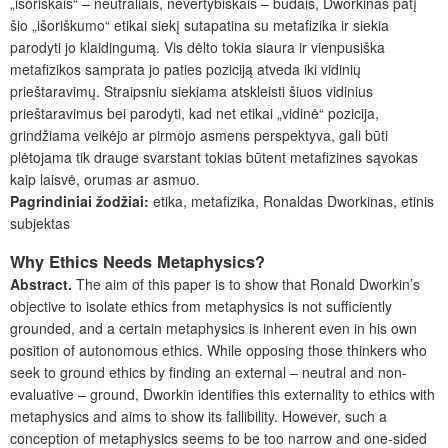
„išoriškais“ – neutraliais, nevertybiškais – būdais, Dworkinas patį
šio „išoriškumo“ etikai siekį sutapatina su metafizika ir siekia
parodyti jo klaidingumą. Vis dėlto tokia siaura ir vienpusiška
metafizikos samprata jo paties poziciją atveda iki vidinių
prieštaravimų. Straipsniu siekiama atskleisti šiuos vidinius
prieštaravimus bei parodyti, kad net etikai „vidinė“ pozicija,
grindžiama veikėjo ar pirmojo asmens perspektyva, gali būti
plėtojama tik drauge svarstant tokias būtent metafizines sąvokas
kaip laisvė, orumas ar asmuo.
Pagrindiniai žodžiai:
etika, metafizika, Ronaldas Dworkinas, etinis
subjektas
Why Ethics Needs Metaphysics?
Abstract.
The aim of this paper is to show that Ronald Dworkin’s
objective to isolate ethics from metaphysics is not sufficiently
grounded, and a certain metaphysics is inherent even in his own
position of autonomous ethics. While opposing those thinkers who
seek to ground ethics by finding an external – neutral and non-
evaluative – ground, Dworkin identifies this externality to ethics with
metaphysics and aims to show its fallibility. However, such a
conception of metaphysics seems to be too narrow and one-sided