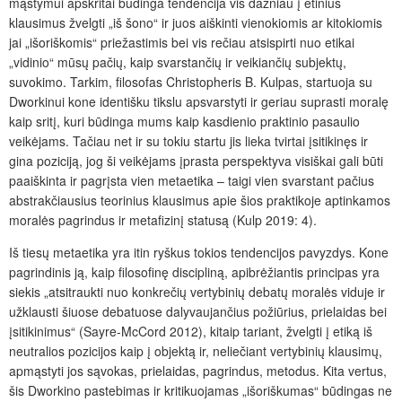
mąstymui apskritai būdinga tendencija vis dažniau į etinius
klausimus žvelgti „iš šono“ ir juos aiškinti vienokiomis ar kitokiomis
jai „išoriškomis“ priežastimis bei vis rečiau atsispirti nuo etikai
„vidinio“ mūsų pačių, kaip svarstančių ir veikiančių subjektų,
suvokimo. Tarkim, filosofas Christopheris B. Kulpas, startuoja su
Dworkinui kone identišku tikslu apsvarstyti ir geriau suprasti moralę
kaip sritį, kuri būdinga mums kaip kasdienio praktinio pasaulio
veikėjams. Tačiau net ir su tokiu startu jis lieka tvirtai įsitikinęs ir
gina poziciją, jog ši veikėjams įprasta perspektyva visiškai gali būti
paaiškinta ir pagrįsta vien metaetika – taigi vien svarstant pačius
abstrakčiausius teorinius klausimus apie šios praktikoje aptinkamos
moralės pagrindus ir metafizinį statusą (Kulp 2019: 4).
Iš tiesų metaetika yra itin ryškus tokios tendencijos pavyzdys. Kone
pagrindinis ją, kaip filosofinę discipliną, apibrėžiantis principas yra
siekis „atsitraukti nuo konkrečių vertybinių debatų moralės viduje ir
užklausti šiuose debatuose dalyvaujančius požiūrius, prielaidas bei
įsitikinimus“ (Sayre-McCord 2012), kitaip tariant, žvelgti į etiką iš
neutralios pozicijos kaip į objektą ir, neliečiant vertybinių klausimų,
apmąstyti jos sąvokas, prielaidas, pagrindus, metodus. Kita vertus,
šis Dworkino pastebimas ir kritikuojamas „išoriškumas“ būdingas ne