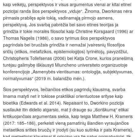
kaip veikėjų, perspektyvos ir visus argumentus vienai ar kitai etinei
pozicijai randa šios perspektyvos „viduje“. Žinoma, Dworkinas nėra
pirmasis prabilęs apie tokią, vadinamąją pirmojo asmens,
perspektyvą. Jos svarbą pabrėžia bei savo etines teorijas ja
grindžia ir tokie moralės filosofai kaip Christine Korsgaard (1996) ar
Thomas Nagelis (1986), o savo tyrimus šios perspektyvos
pagrindais bei bruožais grindžia ir nemažai įvairesnių filosofijos
sričių (etikos, metafizikos, epistemologijos) tyrinėtojų, pavyzdžiui,
Christopheris Tollefsenas (2006) bei Katja Crone, kurios pranešimą
turėjau galimybę išklausyti Miuncheno universiteto organizuotoje
konferencijoje „Asmenybės vientisumas: ontologija, subjektyvumas,
normatyvumas“ (2019 m. balandžio mėn.).
Šios perspektyvos, liečiančios etikos pagrindų klausimą, svarba
imama matyti net ir tokiose praktiškai orientuotose srityse kaip
bioetika (Edwards et al. 2014). Nepaisant to, Dworkino pozicija
susilaukė itin didelio atgarsio, mat ji drauge su „išoriškumą“ etikai
kritikuojančiais argumentais siekia, kaip teigia Matthew H. Krameris
(2017: 185–186), perkeisti vieną pamatinių šiandien vyraujančios
metaetikos srities bruožų ir įrodyti (su kuo sutinka ir pats Krameris),
kad metaetiniai klausimai iš principo yra tie patys normatyviniai, tik