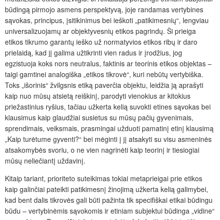
būdingą pirmojo asmens perspektyvą, joje randamas vertybines
sąvokas, principus, įsitikinimus bei ieškoti „patikimesnių“, lengviau
universalizuojamų ar objektyvesnių etikos pagrindų. Ši prieiga
etikos tikrumo garantų ieško už normatyvios etikos ribų ir daro
prielaidą, kad jį galima užtikrinti vien radus ir įrodžius, jog
egzistuoja koks nors neutralus, faktinis ar teorinis etikos objektas –
taigi gamtinei analogiška „etikos tikrovė“, kuri nebūtų vertybiška.
Toks „išorinis“ žvilgsnis etiką paverčia objektu, leidžia ją aprašyti
kaip nuo mūsų atsietą reiškinį, parodyti vienokius ar kitokius
priežastinius ryšius, tačiau užkerta kelią suvokti etines sąvokas bei
klausimus kaip glaudžiai susietus su mūsų pačių gyvenimais,
sprendimais, veiksmais, prasmingai užduoti pamatinį etinį klausimą
„Kaip turėtume gyventi?“ bei mėginti į jį atsakyti su visu asmeninės
atsakomybės svoriu, o ne vien nagrinėti kaip teorinį ir tiesiogiai
mūsų neliečiantį uždavinį.
Kitaip tariant, prioriteto suteikimas tokiai metaprieigai prie etikos
kaip galinčiai pateikti patikimesnį žinojimą užkerta kelią galimybei,
kad bent dalis tikrovės gali būti pažinta tik specifiškai etikai būdingu
būdu – vertybinėmis sąvokomis ir etiniam subjektui būdinga „vidine“