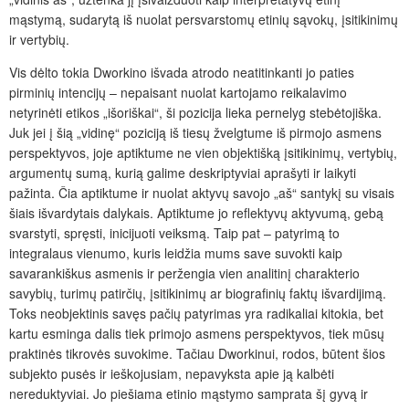
mąstymą, sudarytą iš nuolat persvarstomų etinių sąvokų, įsitikinimų
ir vertybių.
Vis dėlto tokia Dworkino išvada atrodo neatitinkanti jo paties
pirminių intencijų – nepaisant nuolat kartojamo reikalavimo
netyrinėti etikos „išoriškai“, ši pozicija lieka pernelyg stebėtojiška.
Juk jei į šią „vidinę“ poziciją iš tiesų žvelgtume iš pirmojo asmens
perspektyvos, joje aptiktume ne vien objektišką įsitikinimų, vertybių,
argumentų sumą, kurią galime deskriptyviai aprašyti ir laikyti
pažinta. Čia aptiktume ir nuolat aktyvų savojo „aš“ santykį su visais
šiais išvardytais dalykais. Aptiktume jo reflektyvų aktyvumą, gebą
svarstyti, spręsti, inicijuoti veiksmą. Taip pat – patyrimą to
integralaus vienumo, kuris leidžia mums save suvokti kaip
savarankiškus asmenis ir peržengia vien analitinį charakterio
savybių, turimų patirčių, įsitikinimų ar biografinių faktų išvardijimą.
Toks neobjektinis savęs pačių patyrimas yra radikaliai kitokia, bet
kartu esminga dalis tiek primojo asmens perspektyvos, tiek mūsų
praktinės tikrovės suvokime. Tačiau Dworkinui, rodos, būtent šios
subjekto pusės ir ieškojusiam, nepavyksta apie ją kalbėti
nereduktyviai. Jo piešiama etinio mąstymo samprata šį gyvą ir