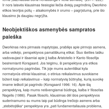
Ir nors laisvės klausimas tiesiogiai liečia dviejų pagrindinių Dworkino
etikos teorijos polių – atsakomybės ir orumo – pagrįstumą, prie šio
klausimo jis daugiau negrįžta.
Neobjektiškos asmenybės sampratos
paieška
Dworkinas nėra pirmasis mąstytojas, prabilęs apie pirmojo asmens,
arba veikėjo, perspektyvos pamatiškumą etikai. Šiuo išeities tašku
vadovaujasi ir išsamiai apie jį kalba Aristotelio ir Kanto filosofija
besiremianti Korsgaard. Jos teigimu, ši perspektyva yra etikos
normatyvumo pagrindas. Tik joje mums autentiškai kyla
normatyvūs etiniai klausimai, o etinius reikalavimus suvokiame
būtent
kaip reikalavimus
– kaip normatyvią būtinybę, kurią suvokę
imame ieškoti jai pagrindo (Korsgaard 1996: 16). Apie šią
perspektyvą, kaip mums neišvengiamai būdingą, kalba ir filosofas
Nagelis (1986). Pasak filosofo, klausimas dėl šios perspektyvos
suderinamumo su mums taip pat būdinga trečiojo asmens arba
„stebėtojiška“ perspektyva yra „pati fundamentaliausia problema,