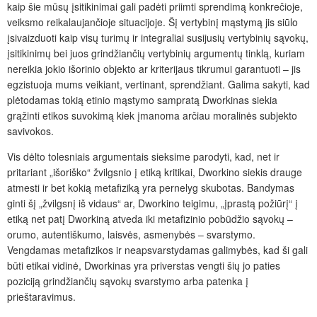
kaip šie mūsų įsitikinimai gali padėti priimti sprendimą konkrečioje,
veiksmo reikalaujančioje situacijoje. Šį vertybinį mąstymą jis siūlo
įsivaizduoti kaip visų turimų ir integraliai susijusių vertybinių sąvokų,
įsitikinimų bei juos grindžiančių vertybinių argumentų tinklą, kuriam
nereikia jokio išorinio objekto ar kriterijaus tikrumui garantuoti – jis
egzistuoja mums veikiant, vertinant, sprendžiant. Galima sakyti, kad
plėtodamas tokią etinio mąstymo sampratą Dworkinas siekia
grąžinti etikos suvokimą kiek įmanoma arčiau moralinės subjekto
savivokos.
Vis dėlto tolesniais argumentais sieksime parodyti, kad, net ir
pritariant „išoriško“ žvilgsnio į etiką kritikai, Dworkino siekis drauge
atmesti ir bet kokią metafiziką yra pernelyg skubotas. Bandymas
ginti šį „žvilgsnį iš vidaus“ ar, Dworkino teigimu, „įprastą požiūrį“ į
etiką net patį Dworkiną atveda iki metafizinio pobūdžio sąvokų –
orumo, autentiškumo, laisvės, asmenybės – svarstymo.
Vengdamas metafizikos ir neapsvarstydamas galimybės, kad ši gali
būti etikai vidinė, Dworkinas yra priverstas vengti šių jo paties
poziciją grindžiančių sąvokų svarstymo arba patenka į
prieštaravimus.