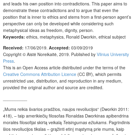
and leads his own position into contradictions. This paper aims to
demonstrate these contradictions and to argue that even the
position that is inner to ethics and stems from a first-person agent’s
perspective can only be developed while considering such
metaphysical ideas as freedom, dignity, person.
Keywords:
ethics, metaphysics, Ronald Dworkin, ethical subject
Received:
17/06/2019.
Accepted:
03/09/2019
Copyright © Aistė Noreikaitė, 2019. Published by
Vilnius University
Press
.
This is an Open Access article distributed under the terms of the
Creative Commons Attribution Licence
(CC BY), which permits
unrestricted use, distribution, and reproduction in any medium,
provided the original author and source are credited.
__________
„Mums reikia švarios pradžios, naujos revoliucijos“ (Dworkin 2011:
418), – taip amerikiečių filosofas Ronaldas Dworkinas apibendrina
moralės filosofijai skirtą veikalą
Teisingumas ežiukams
. Pagrindinis
šios revoliucijos tikslas – grąžinti etinį mąstymą prie mums, kaip