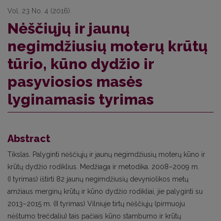
Vol. 23 No. 4 (2016)
Nėščiųjų ir jaunų
negimdžiusių moterų krūtų
tūrio, kūno dydžio ir
pasyviosios masės
lyginamasis tyrimas
Abstract
Tikslas. Palyginti nėščiųjų ir jaunų negimdžiusių moterų kūno ir
krūtų dydžio rodiklius. Medžiaga ir metodika. 2008–2009 m.
(I tyrimas) ištirti 82 jaunų negimdžiusių devyniolikos metų
amžiaus merginų krūtų ir kūno dydžio rodikliai, jie palyginti su
2013–2015 m. (II tyrimas) Vilniuje tirtų nėščiųjų (pirmuoju
nėštumo trečdaliu) tais pačiais kūno stambumo ir krūtų