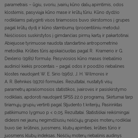
parametrais – ūgiu, svoriu, įvairių kūno dalių apimtimis, odos
klostėmis, pasyviąja kūno mase ir krūtų tūriu. Kūno dydžio
rodikliams palyginti visos tiriamosios buvo skirstomos į grupes
pagal krūtų dydį ir kūno stambumą (procentiliniu metodu).
Nėščiosios suskirstytos į gimdančias pirmą kartą ir pakartotinai.
Abiejuose tyrimuose naudota standartinė antropometrinė
metodika. Krūties tūris apskaičiuotas pagal R. Kramerio ir G.
Dexlerio (1981) formulę. Pasyviosios kūno masės (riebalinio
audinio) kiekis procentais – pagal odos ir poodžio riebalines
klostes naudojant W. E. Sirio (1961), J. H. Wilmorės ir
A. R. Behnkės (1970) formules. Rezultatai, nustatyti visų
parametrų aprašomosios statistikos, įvairovės ir pasiskirstymo
rodikliais, apdoroti naudojant SPSS 22.0 programą. Skirtumai tarp
tiriamųjų grupių vertinti pagal Stjudento t kriterijų. Pasirinktas
patikimumo lygmuo p < 0,05. Rezultatai. Statistiškai reikšmingai
didesni nei jaunų negimdžiusių nėščiųjų grupės moterų rodikliai
buvo šie: krūtinės, juosmens, klubų apimties, krūties tūrio ir
juosmens klubų indeksas. Nėščių moterų riebalinis audinys