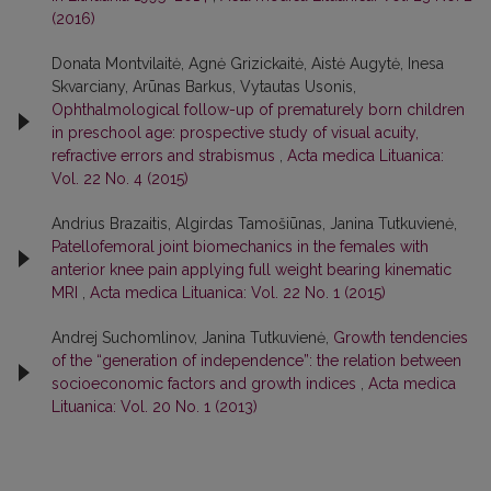
(2016)
Donata Montvilaitė, Agnė Grizickaitė, Aistė Augytė, Inesa
Skvarciany, Arūnas Barkus, Vytautas Usonis,
Ophthalmological follow-up of prematurely born children
in preschool age: prospective study of visual acuity,
refractive errors and strabismus
,
Acta medica Lituanica:
Vol. 22 No. 4 (2015)
Andrius Brazaitis, Algirdas Tamošiūnas, Janina Tutkuvienė,
Patellofemoral joint biomechanics in the females with
anterior knee pain applying full weight bearing kinematic
MRI
,
Acta medica Lituanica: Vol. 22 No. 1 (2015)
Andrej Suchomlinov, Janina Tutkuvienė,
Growth tendencies
of the “generation of independence”: the relation between
socioeconomic factors and growth indices
,
Acta medica
Lituanica: Vol. 20 No. 1 (2013)