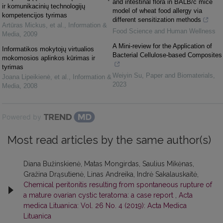
and intestinal flora in BALB/c mice
ir komunikacinių technologijų
model of wheat food allergy via
kompetencijos tyrimas
different sensitization methods
Artūras Mickus, et al.
,
Information &
Food Science and Human Wellness
Media
,
2009
A Mini-review for the Application of
Informatikos mokytojų virtualios
Bacterial Cellulose-based Composites
mokomosios aplinkos kūrimas ir
tyrimas
Weiyin Su
,
Paper and Biomaterials
,
Joana Lipeikienė, et al.
,
Information &
2023
Media
,
2008
Powered by
Most read articles by the same author(s)
Diana Bužinskienė, Matas Mongirdas, Saulius Mikėnas,
Gražina Drąsutienė, Linas Andreika, Indrė Sakalauskaitė,
Chemical peritonitis resulting from spontaneous rupture of
a mature ovarian cystic teratoma: a case report
,
Acta
medica Lituanica: Vol. 26 No. 4 (2019): Acta Medica
Lituanica