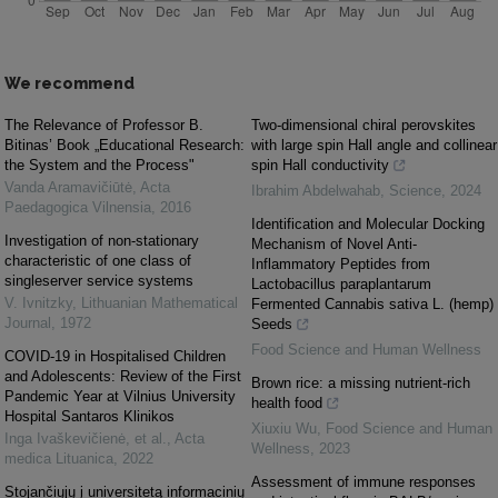
We recommend
The Relevance of Professor B.
Two-dimensional chiral perovskites
Bitinas’ Book „Educational Research:
with large spin Hall angle and collinear
the System and the Process"
spin Hall conductivity
Vanda Aramavičiūtė
,
Acta
Ibrahim Abdelwahab
,
Science
,
2024
Paedagogica Vilnensia
,
2016
Identification and Molecular Docking
Investigation of non-stationary
Mechanism of Novel Anti-
characteristic of one class of
Inflammatory Peptides from
singleserver service systems
Lactobacillus paraplantarum
V. Ivnitzky
,
Lithuanian Mathematical
Fermented Cannabis sativa L. (hemp)
Journal
,
1972
Seeds
Food Science and Human Wellness
COVID-19 in Hospitalised Children
and Adolescents: Review of the First
Brown rice: a missing nutrient-rich
Pandemic Year at Vilnius University
health food
Hospital Santaros Klinikos
Xiuxiu Wu
,
Food Science and Human
Inga Ivaškevičienė, et al.
,
Acta
Wellness
,
2023
medica Lituanica
,
2022
Assessment of immune responses
Stojančiųjų į universitetą informacinių