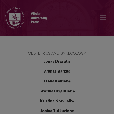
Nėščiųjų ir jaunų negimdžiusių moterų krūtų tūrio, kūno dydžio ir 
OBSTETRICS AND GYNECOLOGY
Jonas Drąsutis
Arūnas Barkus
Elena Kairienė
Gražina Drąsutienė
Kristina Norvilaitė
Janina Tutkuvienė