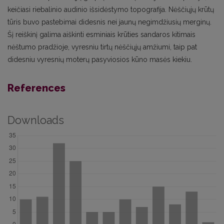
keičiasi riebalinio audinio išsidėstymo topografija. Nėščiųjų krūtų
tūris buvo pastebimai didesnis nei jaunų negimdžiusių merginų.
Šį reiškinį galima aiškinti esminiais krūties sandaros kitimais
nėštumo pradžioje, vyresniu tirtų nėščiųjų amžiumi, taip pat
didesniu vyresnių moterų pasyviosios kūno masės kiekiu.
References
Downloads