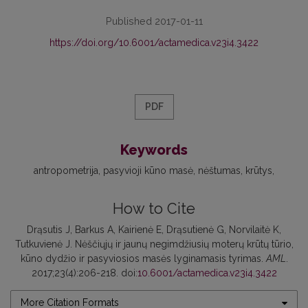
Published 2017-01-11
https://doi.org/10.6001/actamedica.v23i4.3422
PDF
Keywords
antropometrija
pasyvioji kūno masė
nėštumas
krūtys
How to Cite
Drąsutis J, Barkus A, Kairienė E, Drąsutienė G, Norvilaitė K,
Tutkuvienė J. Nėščiųjų ir jaunų negimdžiusių moterų krūtų tūrio,
kūno dydžio ir pasyviosios masės lyginamasis tyrimas.
AML
.
2017;23(4):206-218. doi:
10.6001/actamedica.v23i4.3422
More Citation Formats