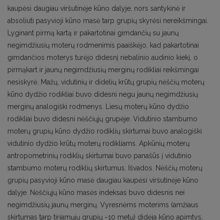
kaupėsi daugiau viršutinėje kūno dalyje, nors santykinė ir
absoliuti pasyvioji kūno masė tarp grupių skyrėsi nereikšmingai.
Lyginant pirmą kartą ir pakartotinai gimdančių su jaunų
negimdžiusių moterų rodmenimis paaiškėjo, kad pakartotinai
gimdančios moterys turėjo didesnį riebalinio audinio kiekį, o
pirmąkart ir jaunų negimdžiusių merginų rodikliai reikšmingai
nesiskyrė. Mažų, vidutinių ir didelių krūtų grupių nėščių moterų
kūno dydžio rodikliai buvo didesni negu jaunų negimdžiusių
merginų analogiški rodmenys. Liesų moterų kūno dydžio
rodikliai buvo didesni nėščiųjų grupėje. Vidutinio stambumo
moterų grupių kūno dydžio rodiklių skirtumai buvo analogiški
vidutinio dydžio krūtų moterų rodikliams. Apkūnių moterų
antropometrinių rodiklių skirtumai buvo panašūs į vidutinio
stambumo moterų rodiklių skirtumus. Išvados. Nėščių moterų
grupių pasyvioji kūno masė daugiau kaupėsi viršutinėje kūno
dalyje. Nėščiųjų kūno masės indeksas buvo didesnis nei
negimdžiusių jaunų merginų. Vyresnėms moterims (amžiaus
skirtumas tarp tiriamųjų grupių ~10 metų) didėja kūno apimtys,