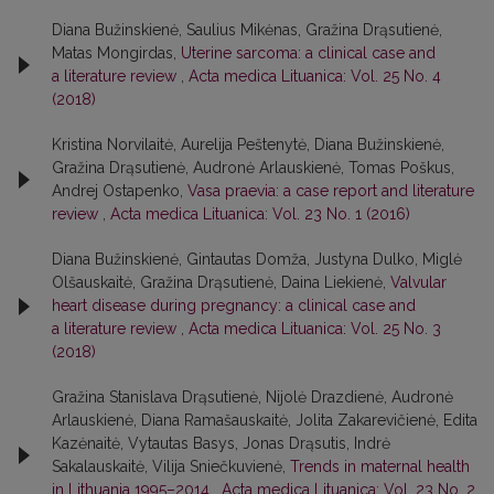
Diana Bužinskienė, Saulius Mikėnas, Gražina Drąsutienė,
Matas Mongirdas,
Uterine sarcoma: a clinical case and
a literature review
,
Acta medica Lituanica: Vol. 25 No. 4
(2018)
Kristina Norvilaitė, Aurelija Peštenytė, Diana Bužinskienė,
Gražina Drąsutienė, Audronė Arlauskienė, Tomas Poškus,
Andrej Ostapenko,
Vasa praevia: a case report and literature
review
,
Acta medica Lituanica: Vol. 23 No. 1 (2016)
Diana Bužinskienė, Gintautas Domža, Justyna Dulko, Miglė
Olšauskaitė, Gražina Drąsutienė, Daina Liekienė,
Valvular
heart disease during pregnancy: a clinical case and
a literature review
,
Acta medica Lituanica: Vol. 25 No. 3
(2018)
Gražina Stanislava Drąsutienė, Nijolė Drazdienė, Audronė
Arlauskienė, Diana Ramašauskaitė, Jolita Zakarevičienė, Edita
Kazėnaitė, Vytautas Basys, Jonas Drąsutis, Indrė
Sakalauskaitė, Vilija Sniečkuvienė,
Trends in maternal health
in Lithuania 1995–2014
,
Acta medica Lituanica: Vol. 23 No. 2