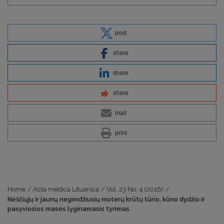
post
share
share
share
mail
print
Home
/
Acta medica Lituanica
/
Vol. 23 No. 4 (2016)
/
Nėščiųjų ir jaunų negimdžiusių moterų krūtų tūrio, kūno dydžio ir
pasyviosios masės lyginamasis tyrimas