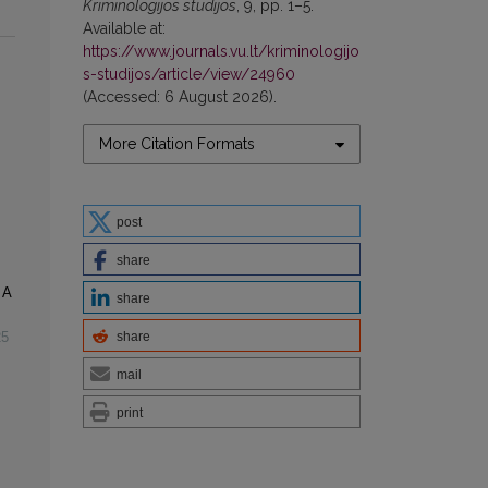
Kriminologijos studijos
, 9, pp. 1–5.
Available at:
https://www.journals.vu.lt/kriminologijo
s-studijos/article/view/24960
(Accessed: 6 August 2026).
More Citation Formats
post
share
 A
share
25
share
mail
print