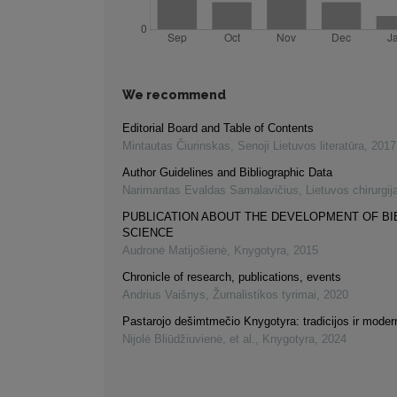
We recommend
Editorial Board and Table of Contents
Mintautas Čiurinskas
,
Senoji Lietuvos literatūra
,
2017
Author Guidelines and Bibliographic Data
Narimantas Evaldas Samalavičius
,
Lietuvos chirurgij
PUBLICATION ABOUT THE DEVELOPMENT OF B
SCIENCE
Audronė Matijošienė
,
Knygotyra
,
2015
Chronicle of research, publications, events
Andrius Vaišnys
,
Žurnalistikos tyrimai
,
2020
Pastarojo dešimtmečio Knygotyra: tradicijos ir mode
Nijolė Bliūdžiuvienė, et al.
,
Knygotyra
,
2024