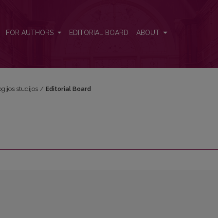
FOR AUTHORS
EDITORIAL BOARD
ABOUT
ogijos studijos
/
Editorial Board