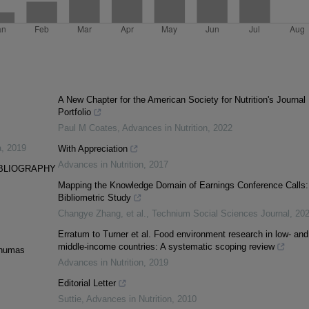
A New Chapter for the American Society for Nutrition's Journal
Portfolio
Paul M Coates
,
Advances in Nutrition
,
2022
a
,
2019
With Appreciation
Advances in Nutrition
,
2017
IBLIOGRAPHY
Mapping the Knowledge Domain of Earnings Conference Calls:
Bibliometric Study
Changye Zhang, et al.
,
Technium Social Sciences Journal
,
20
Erratum to Turner et al. Food environment research in low- and
middle-income countries: A systematic scoping review
rnumas
Advances in Nutrition
,
2019
Editorial Letter
Suttie
,
Advances in Nutrition
,
2010