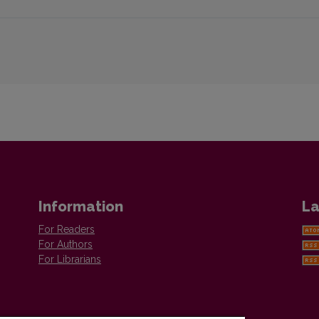
Information
La
For Readers
For Authors
For Librarians