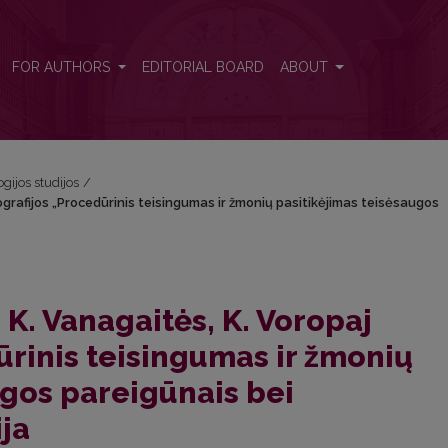
monografijos „Procedūrinis teisingumas ir žmonių pasitikėjimas teisėsau
FOR AUTHORS
EDITORIAL BOARD
ABOUT
ogijos studijos
/
nografijos „Procedūrinis teisingumas ir žmonių pasitikėjimas teisėsaugos
, K. Vanagaitės, K. Voropaj
rinis teisingumas ir žmonių
ugos pareigūnais bei
ija