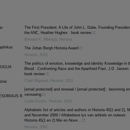
jo
The First President: A Life of John L. Dube, Founding Presiden
the ANC, Heather Hughes : book review
Bernard K. Mbenga
,
Historia
aplinkos
The Johan Bergh Historia Award
Historia
,
2022
The politics of emotion, knowledge and identity Knowledge in t
OGIJA
Blood : Confronting Race and the Apartheid Past, J.D. Jansen 
book review
Charl Blignaut
,
Historia
,
2011
ūriai
[email protected] and renewal / [email protected] : besinning en
vernuwing
ESORIAUS R.
Lindie Koorts
,
Historia
,
2016
Alphabetic list of articles and authors in Historia 45(1 and 2), 
and November 2000 / Alfabetiese lys van artikels en outeurs
Historia 45(1 en 2) Mei en Nove...
Historia
,
2001