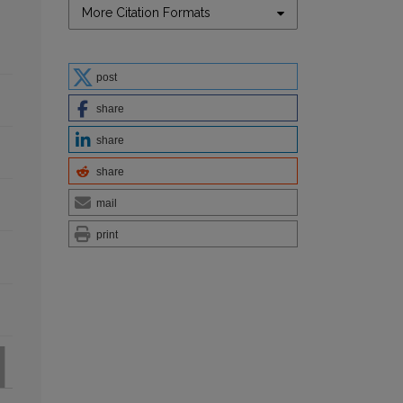
More Citation Formats
post
share
share
share
mail
print