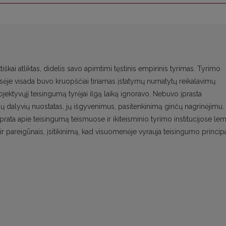
kai atliktas, didelis savo apimtimi tęstinis empirinis tyrimas. Tyrimo
sėje visada buvo kruopščiai tiriamas įstatymų numatytų reikalavimų
bjektyvųjį teisingumą tyrėjai ilgą laiką ignoravo. Nebuvo įprasta
čų dalyvių nuostatas, jų išgyvenimus, pasitenkinimą ginčų nagrinėjimu.
prata apie teisingumą teismuose ir ikiteisminio tyrimo institucijose lem
ir pareigūnais, įsitikinimą, kad visuomenėje vyrauja teisingumo principa