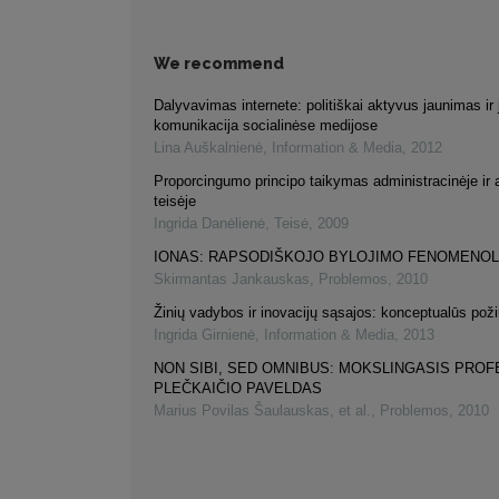
We recommend
Dalyvavimas internete: politiškai aktyvus jaunimas ir 
komunikacija socialinėse medijose
Lina Auškalnienė
,
Information & Media
,
2012
Proporcingumo principo taikymas administracinėje ir 
teisėje
Ingrida Danėlienė
,
Teisė
,
2009
IONAS: RAPSODIŠKOJO BYLOJIMO FENOMENOL
Skirmantas Jankauskas
,
Problemos
,
2010
Žinių vadybos ir inovacijų sąsajos: konceptualūs poži
Ingrida Girnienė
,
Information & Media
,
2013
NON SIBI, SED OMNIBUS: MOKSLINGASIS PROF
PLEČKAIČIO PAVELDAS
Marius Povilas Šaulauskas, et al.
,
Problemos
,
2010