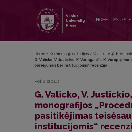
G. Valicko, V. Justickio, K. Vanagaitės, K. Voropaj 
HOME
ISSUES
Home
/
Kriminologijos studijos
/
Vol. 2 (2014): Kriminol
G. Valicko, V. Justickio, K. Vanagaitės, K. Voropaj mo
pareigūnais bei institucijomis“ recenzija
Vol. 2 (2014)
G. Valicko, V. Justickio
monografijos „Procedū
pasitikėjimas teisėsa
institucijomis“ recenz