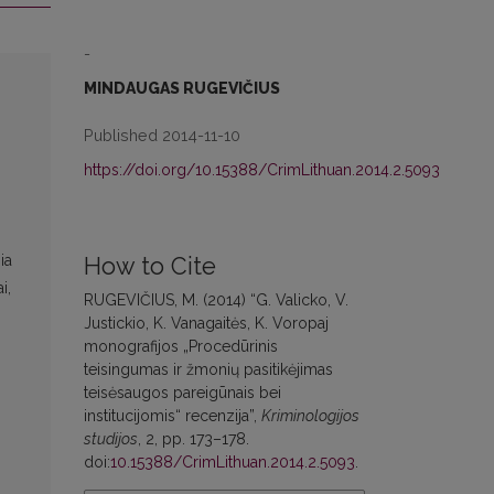
-
MINDAUGAS RUGEVIČIUS
Published 2014-11-10
https://doi.org/10.15388/CrimLithuan.2014.2.5093
ia
How to Cite
i,
RUGEVIČIUS, M. (2014) “G. Valicko, V.
Justickio, K. Vanagaitės, K. Voropaj
monografijos „Procedūrinis
teisingumas ir žmonių pasitikėjimas
teisėsaugos pareigūnais bei
institucijomis“ recenzija”,
Kriminologijos
studijos
, 2, pp. 173–178.
doi:
10.15388/CrimLithuan.2014.2.5093
.