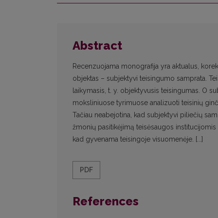
Abstract
Recenzuojama monografija yra aktualus, korektiš
objektas – subjektyvi teisingumo samprata. Tei
laikymasis, t. y. objektyvusis teisingumas. O su
moksliniuose tyrimuose analizuoti teisinių gin
Tačiau neabejotina, kad subjektyvi piliečių sam
žmonių pasitikėjimą teisėsaugos institucijomis 
kad gyvenama teisingoje visuomenėje. [...]
PDF
References