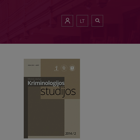
gos pareigūnais bei institucijomis“ recenzija
LT