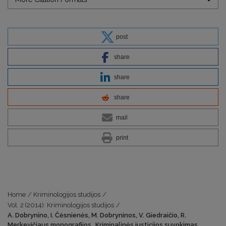
post
share
share
share
mail
print
Home
/
Kriminologijos studijos
/
Vol. 2 (2014): Kriminologijos studijos
/
A. Dobrynino, I. Čėsnienės, M. Dobryninos, V. Giedraičio, R.
Merkevičiaus monografijos „Kriminalinės justicijos suvokimas