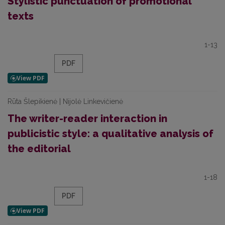
Stylistic punctuation of promotional
texts
1-13
PDF
Rūta Šlepikienė | Nijolė Linkevičienė
The writer-reader interaction in
publicistic style: a qualitative analysis of
the editorial
1-18
PDF