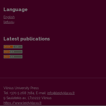
Language
English
lietuvių
Latest publications
Vilnius University Press
Tel. +370 5 268 7184, E-mail:
info@leidykla.vu.lt
9 Saulėtekis av., LT10222 Vilnius
https://www.leidykla.vu.lt