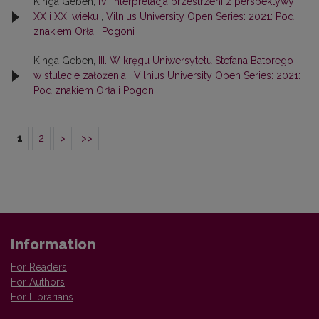
Kinga Geben,
IV. Interpretacja przestrzeni z perspektywy
XX i XXI wieku
,
Vilnius University Open Series: 2021: Pod
znakiem Orła i Pogoni
Kinga Geben,
III. W kręgu Uniwersytetu Stefana Batorego –
w stulecie założenia
,
Vilnius University Open Series: 2021:
Pod znakiem Orła i Pogoni
1
2
>
>>
Information
For Readers
For Authors
For Librarians