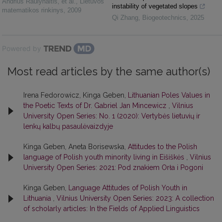
Andrius Raulynaitis, et al.
,
Lietuvos
instability of vegetated slopes
matematikos rinkinys
,
2009
Qi Zhang
,
Biogeotechnics
,
2025
Powered by
Most read articles by the same author(s)
Irena Fedorowicz, Kinga Geben,
Lithuanian Poles Values in
the Poetic Texts of Dr. Gabriel Jan Mincewicz
,
Vilnius
University Open Series: No. 1 (2020): Vertybės lietuvių ir
lenkų kalbų pasaulėvaizdyje
Kinga Geben, Aneta Borisewska,
Attitudes to the Polish
language of Polish youth minority living in Eišiškės
,
Vilnius
University Open Series: 2021: Pod znakiem Orła i Pogoni
Kinga Geben,
Language Attitudes of Polish Youth in
Lithuania
,
Vilnius University Open Series: 2023: A collection
of scholarly articles: In the Fields of Applied Linguistics