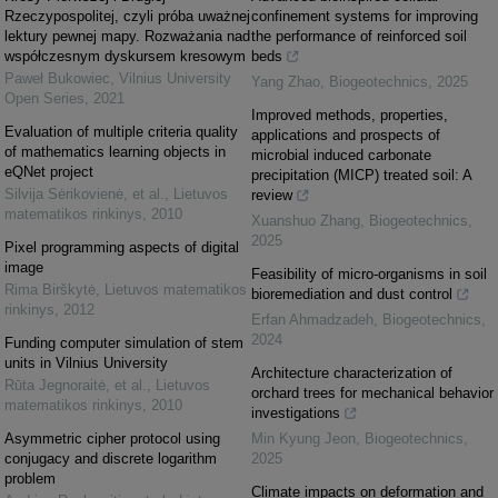
Rzeczypospolitej, czyli próba uważnej
confinement systems for improving
lektury pewnej mapy. Rozważania nad
the performance of reinforced soil
współczesnym dyskursem kresowym
beds
Paweł Bukowiec
,
Vilnius University
Yang Zhao
,
Biogeotechnics
,
2025
Open Series
,
2021
Improved methods, properties,
Evaluation of multiple criteria quality
applications and prospects of
of mathematics learning objects in
microbial induced carbonate
eQNet project
precipitation (MICP) treated soil: A
Silvija Sėrikovienė, et al.
,
Lietuvos
review
matematikos rinkinys
,
2010
Xuanshuo Zhang
,
Biogeotechnics
,
2025
Pixel programming aspects of digital
image
Feasibility of micro-organisms in soil
Rima Birškytė
,
Lietuvos matematikos
bioremediation and dust control
rinkinys
,
2012
Erfan Ahmadzadeh
,
Biogeotechnics
,
2024
Funding computer simulation of stem
units in Vilnius University
Architecture characterization of
Rūta Jegnoraitė, et al.
,
Lietuvos
orchard trees for mechanical behavior
matematikos rinkinys
,
2010
investigations
Asymmetric cipher protocol using
Min Kyung Jeon
,
Biogeotechnics
,
conjugacy and discrete logarithm
2025
problem
Climate impacts on deformation and