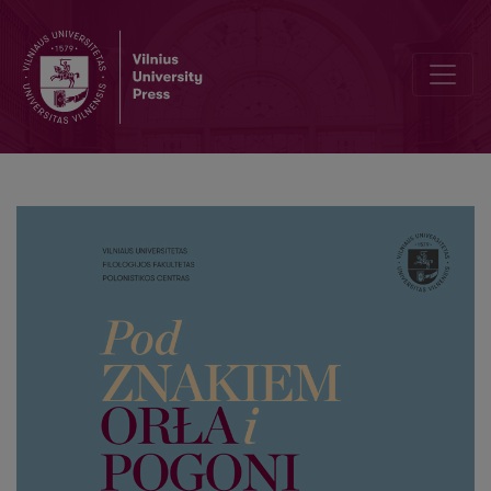
I. Spuścizna kulturalna Rzeczypospolitej obojga narodów