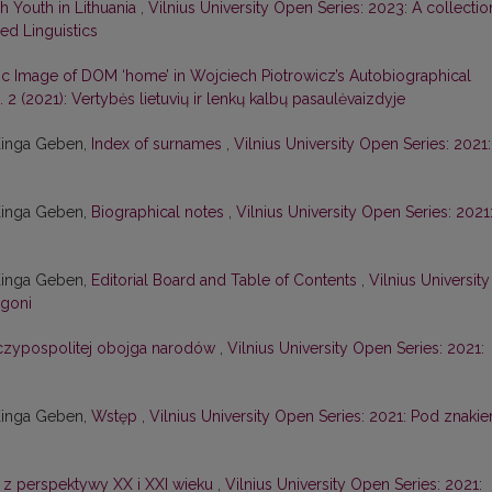
h Youth in Lithuania
,
Vilnius University Open Series: 2023: A collectio
ied Linguistics
tic Image of DOM ‘home’ in Wojciech Piotrowicz’s Autobiographical
 2 (2021): Vertybės lietuvių ir lenkų kalbų pasaulėvaizdyje
Kinga Geben,
Index of surnames
,
Vilnius University Open Series: 2021:
Kinga Geben,
Biographical notes
,
Vilnius University Open Series: 2021
Kinga Geben,
Editorial Board and Table of Contents
,
Vilnius University
ogoni
zeczypospolitej obojga narodów
,
Vilnius University Open Series: 2021:
Kinga Geben,
Wstęp
,
Vilnius University Open Series: 2021: Pod znaki
ni z perspektywy XX i XXI wieku
,
Vilnius University Open Series: 2021: