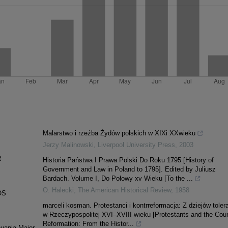
Malarstwo i rzeźba Żydów polskich w XIXi XXwieku
Jerzy Malinowski
,
Liverpool University Press
,
2003
R
Historia Państwa I Prawa Polski Do Roku 1795 [History of
Government and Law in Poland to 1795]. Edited by Juliusz
Bardach. Volume I, Do Połowy xv Wieku [To the ...
O. Halecki
,
The American Historical Review
,
1958
OS
marceli kosman. Protestanci i kontrreformacja: Z dziejów tolera
w Rzeczypospolitej XVI–XVIII wieku [Protestants and the Cou
Reformation: From the Histor...
huania Major