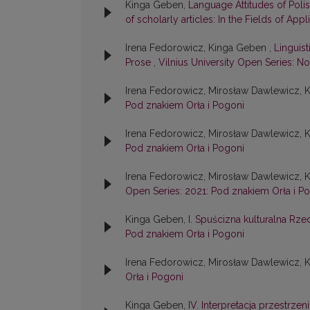
Kinga Geben,
Language Attitudes of Polis
of scholarly articles: In the Fields of Appl
Irena Fedorowicz, Kinga Geben ,
Linguis
Prose
,
Vilnius University Open Series: No.
Irena Fedorowicz, Mirosław Dawlewicz, 
Pod znakiem Orła i Pogoni
Irena Fedorowicz, Mirosław Dawlewicz, 
Pod znakiem Orła i Pogoni
Irena Fedorowicz, Mirosław Dawlewicz, 
Open Series: 2021: Pod znakiem Orła i P
Kinga Geben,
I. Spuścizna kulturalna R
Pod znakiem Orła i Pogoni
Irena Fedorowicz, Mirosław Dawlewicz, 
Orła i Pogoni
Kinga Geben,
IV. Interpretacja przestrze