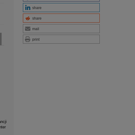
share
share
mail
print
ncji
nter