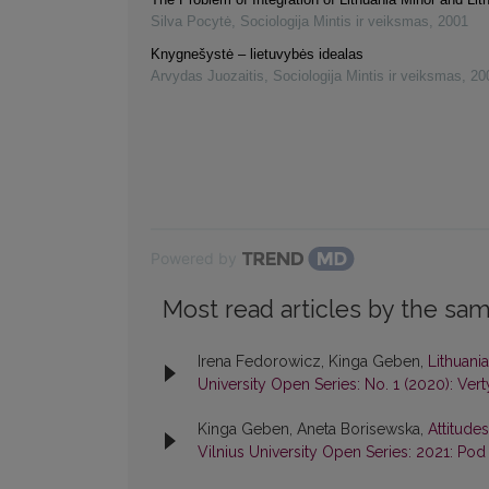
Silva Pocytė
,
Sociologija Mintis ir veiksmas
,
2001
Knygnešystė – lietuvybės idealas
Arvydas Juozaitis
,
Sociologija Mintis ir veiksmas
,
20
Powered by
Most read articles by the sam
Irena Fedorowicz, Kinga Geben,
Lithuani
University Open Series: No. 1 (2020): Vert
Kinga Geben, Aneta Borisewska,
Attitude
Vilnius University Open Series: 2021: Pod