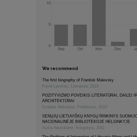
We recommend
The first biography of Frantisk Malevsky
Pavel Lavrinec
,
Literatūra
,
2019
POZITYVIZMO POVEIKIS LITERATŪRAI, DAILEI I
ARCHITEKTŪRAI
Evaldas Nekrašas
,
Problemos
,
2010
SENŲJŲ LIETUVIŠKŲ KNYGŲ RINKINYS SUOMIJ
NACIONALINĖJE BIBLIOTEKOJE HELSINKYJE
Aušra Navickienė
,
Knygotyra
,
2011
The Problem of Integration of Lithuania Minor and Lit