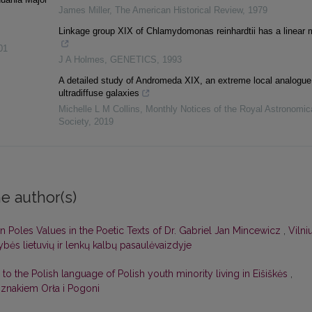
James Miller
,
The American Historical Review
,
1979
Linkage group XIX of Chlamydomonas reinhardtii has a linear 
01
J A Holmes
,
GENETICS
,
1993
A detailed study of Andromeda XIX, an extreme local analogue
ultradiffuse galaxies
Michelle L M Collins
,
Monthly Notices of the Royal Astronomic
Society
,
2019
e author(s)
an Poles Values in the Poetic Texts of Dr. Gabriel Jan Mincewicz
,
Vilni
ybės lietuvių ir lenkų kalbų pasaulėvaizdyje
s to the Polish language of Polish youth minority living in Eišiškės
,
 znakiem Orła i Pogoni