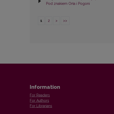
Pod znakiem Orła i Pogoni
1
2
>
>>
Information
For Readers
For Authors
For Librarians