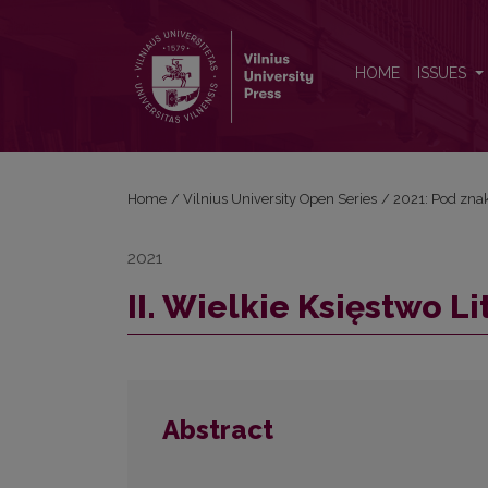
II. Wielkie Księstwo Litewskie w badaniach XIX wiek
HOME
ISSUES
Home
/
Vilnius University Open Series
/
2021: Pod znak
2021
II. Wielkie Księstwo 
Abstract