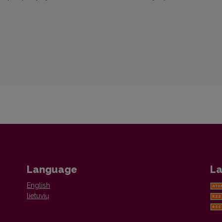
Language
La
English
lietuvių