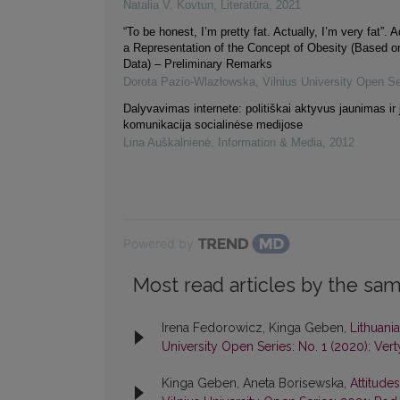
Natalia V. Kovtun
,
Literatūra
,
2021
“To be honest, I’m pretty fat. Actually, I’m very fat”. A
a Representation of the Concept of Obesity (Based 
Data) – Preliminary Remarks
Dorota Pazio-Wlazłowska
,
Vilnius University Open Se
Dalyvavimas internete: politiškai aktyvus jaunimas ir 
komunikacija socialinėse medijose
Lina Auškalnienė
,
Information & Media
,
2012
Powered by
Most read articles by the sam
Irena Fedorowicz, Kinga Geben,
Lithuani
University Open Series: No. 1 (2020): Vert
Kinga Geben, Aneta Borisewska,
Attitude