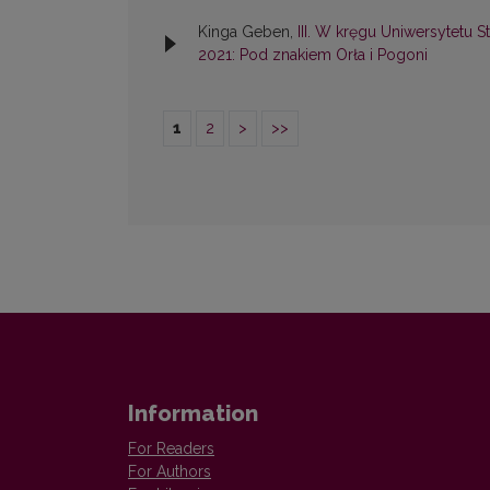
Kinga Geben,
III. W kręgu Uniwersytetu 
2021: Pod znakiem Orła i Pogoni
1
2
>
>>
Information
For Readers
For Authors