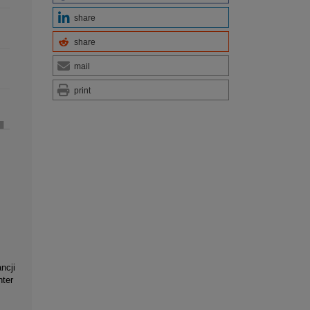
share
share
mail
print
ncji
nter