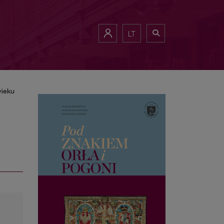
LT
wieku