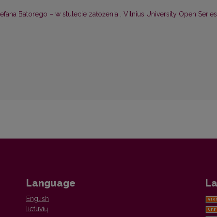
Stefana Batorego – w stulecie założenia
,
Vilnius University Open Series
Language
La
English
lietuvių