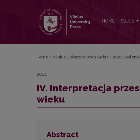
IV. Interpretacja przestrzeni z perspektywy XX i XX
HOME
ISSUES
Home
/
Vilnius University Open Series
/
2021: Pod znak
2021
IV. Interpretacja prze
wieku
Abstract