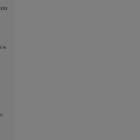
 XXI:
 in
us