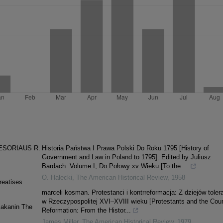
ESORIAUS R.
Historia Państwa I Prawa Polski Do Roku 1795 [History of
Government and Law in Poland to 1795]. Edited by Juliusz
Bardach. Volume I, Do Połowy xv Wieku [To the ...
O. Halecki
,
The American Historical Review
,
1958
reatises
marceli kosman. Protestanci i kontrreformacja: Z dziejów tolera
w Rzeczypospolitej XVI–XVIII wieku [Protestants and the Cou
Makanin The
Reformation: From the Histor...
James Miller
,
The American Historical Review
,
1979