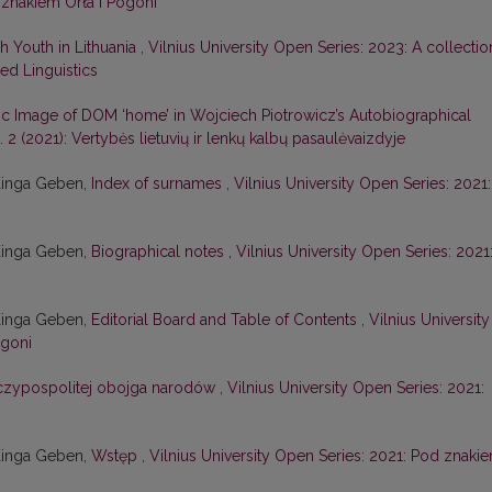
 znakiem Orła i Pogoni
h Youth in Lithuania
,
Vilnius University Open Series: 2023: A collectio
ied Linguistics
tic Image of DOM ‘home’ in Wojciech Piotrowicz’s Autobiographical
 2 (2021): Vertybės lietuvių ir lenkų kalbų pasaulėvaizdyje
Kinga Geben,
Index of surnames
,
Vilnius University Open Series: 2021:
Kinga Geben,
Biographical notes
,
Vilnius University Open Series: 2021
Kinga Geben,
Editorial Board and Table of Contents
,
Vilnius University
ogoni
zeczypospolitej obojga narodów
,
Vilnius University Open Series: 2021:
Kinga Geben,
Wstęp
,
Vilnius University Open Series: 2021: Pod znaki