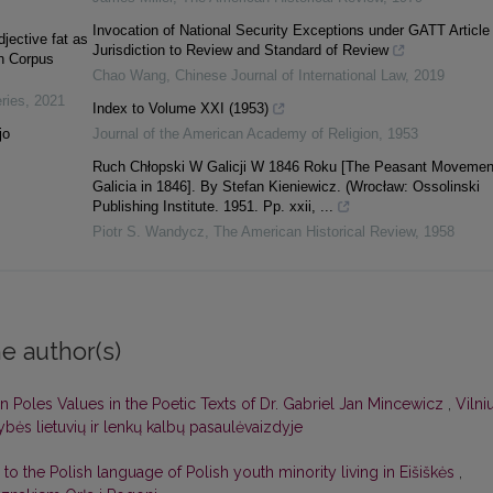
Invocation of National Security Exceptions under GATT Article
djective fat as
Jurisdiction to Review and Standard of Review
on Corpus
Chao Wang
,
Chinese Journal of International Law
,
2019
ries
,
2021
Index to Volume XXI (1953)
jo
Journal of the American Academy of Religion
,
1953
Ruch Chłopski W Galicji W 1846 Roku [The Peasant Movement
Galicia in 1846]. By Stefan Kieniewicz. (Wrocław: Ossolinski
Publishing Institute. 1951. Pp. xxii, ...
Piotr S. Wandycz
,
The American Historical Review
,
1958
e author(s)
an Poles Values in the Poetic Texts of Dr. Gabriel Jan Mincewicz
,
Vilni
ybės lietuvių ir lenkų kalbų pasaulėvaizdyje
s to the Polish language of Polish youth minority living in Eišiškės
,