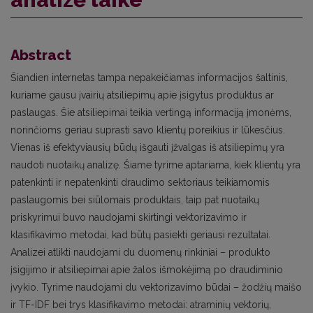
Abstract
Šiandien internetas tampa nepakeičiamas informacijos šaltinis,
kuriame gausu įvairių atsiliepimų apie įsigytus produktus ar
paslaugas. Šie atsiliepimai teikia vertingą informaciją įmonėms,
norinčioms geriau suprasti savo klientų poreikius ir lūkesčius.
Vienas iš efektyviausių būdų išgauti įžvalgas iš atsiliepimų yra
naudoti nuotaikų analizę. Šiame tyrime aptariama, kiek klientų yra
patenkinti ir nepatenkinti draudimo sektoriaus teikiamomis
paslaugomis bei siūlomais produktais, taip pat nuotaikų
priskyrimui buvo naudojami skirtingi vektorizavimo ir
klasifikavimo metodai, kad būtų pasiekti geriausi rezultatai.
Analizei atlikti naudojami du duomenų rinkiniai – produkto
įsigijimo ir atsiliepimai apie žalos išmokėjimą po draudiminio
įvykio. Tyrime naudojami du vektorizavimo būdai – žodžių maišo
ir TF-IDF bei trys klasifikavimo metodai: atraminių vektorių,