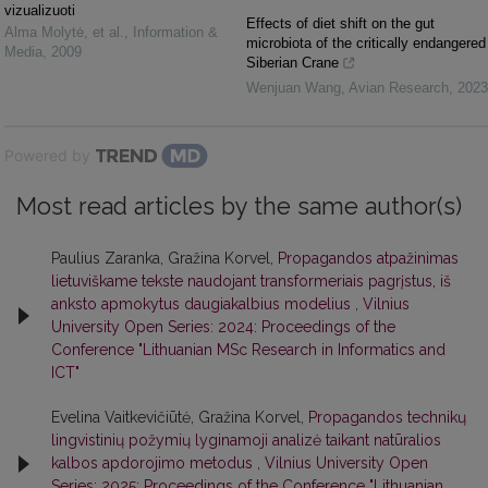
vizualizuoti
Effects of diet shift on the gut
Alma Molytė, et al.
,
Information &
microbiota of the critically endangered
Media
,
2009
Siberian Crane
Wenjuan Wang
,
Avian Research
,
2023
Powered by
Most read articles by the same author(s)
Paulius Zaranka, Gražina Korvel,
Propagandos atpažinimas
lietuviškame tekste naudojant transformeriais pagrįstus, iš
anksto apmokytus daugiakalbius modelius
,
Vilnius
University Open Series: 2024: Proceedings of the
Conference "Lithuanian MSc Research in Informatics and
ICT"
Evelina Vaitkevičiūtė, Gražina Korvel,
Propagandos technikų
lingvistinių požymių lyginamoji analizė taikant natūralios
kalbos apdorojimo metodus
,
Vilnius University Open
Series: 2025: Proceedings of the Conference "Lithuanian