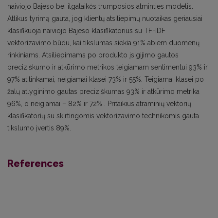
naiviojo Bajeso bei ilgalaikės trumposios atminties modelis.
Atlikus tyrimą gauta, jog klientų atsiliepimų nuotaikas geriausiai
klasifikuoja naiviojo Bajeso klasifikatorius su TF-IDF
vektorizavimo būdu, kai tikslumas siekia 91% abiem duomenų
rinkiniams. Atsiliepimams po produkto įsigijimo gautos
preciziškumo ir atkūrimo metrikos teigiamam sentimentui 93% ir
97% atitinkamai, neigiamai klasei 73% ir 55%. Teigiamai klasei po
žalų atlyginimo gautas preciziškumas 93% ir atkūrimo metrika
96%, o neigiamai – 82% ir 72% . Pritaikius atraminių vektorių
klasifikatorių su skirtingomis vektorizavimo technikomis gauta
tikslumo įvertis 89%.
References