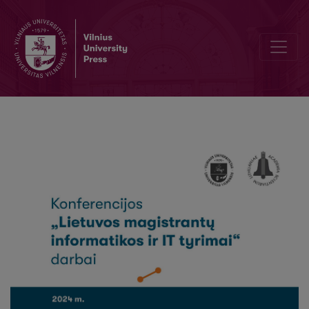
Draudimo sektoriaus klientų atsiliepimų ir vertinimų nuotaikų kaitos a