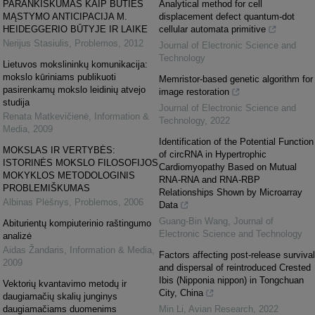
PARANKIŠKUMAS KAIP BŪTIES
Analytical method for cell
MĄSTYMO ANTICIPACIJA M.
displacement defect quantum-dot
HEIDEGGERIO BŪTYJE IR LAIKE
cellular automata primitive
Nerijus Stasiulis
,
Problemos
,
2012
Journal of Electronic Science and
Technology
Lietuvos mokslininkų komunikacija:
mokslo kūriniams publikuoti
Memristor-based genetic algorithm for
pasirenkamų mokslo leidinių atvejo
image restoration
studija
Journal of Electronic Science and
Renata Matkevičienė
,
Information &
Technology
,
2022
Media
,
2009
Identification of the Potential Function
MOKSLAS IR VERTYBĖS:
of circRNA in Hypertrophic
ISTORINĖS MOKSLO FILOSOFIJOS
Cardiomyopathy Based on Mutual
MOKYKLOS METODOLOGINIS
RNA-RNA and RNA-RBP
PROBLEMIŠKUMAS
Relationships Shown by Microarray
Albinas Plėšnys
,
Problemos
,
2006
Data
Guang-Bin Wang
,
Journal of
Abiturientų kompiuterinio raštingumo
Electronic Science and Technology
analizė
Aidas Žandaris
,
Information & Media
,
Factors affecting post-release survival
2009
and dispersal of reintroduced Crested
Ibis (Nipponia nippon) in Tongchuan
Vektorių kvantavimo metodų ir
City, China
daugiamačių skalių junginys
daugiamačiams duomenims
Min Li
,
Avian Research
,
2022