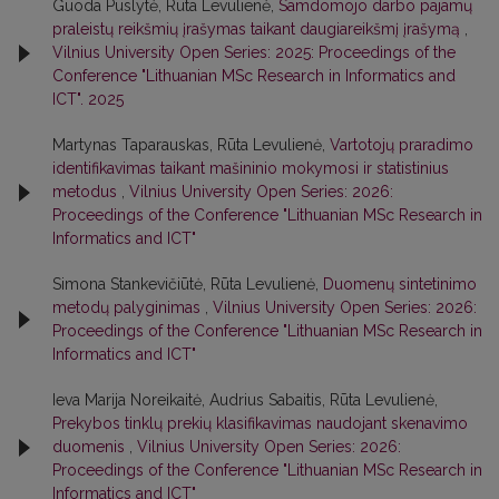
Guoda Puslytė, Rūta Levulienė,
Samdomojo darbo pajamų
praleistų reikšmių įrašymas taikant daugiareikšmį įrašymą
,
Vilnius University Open Series: 2025: Proceedings of the
Conference "Lithuanian MSc Research in Informatics and
ICT". 2025
Martynas Taparauskas, Rūta Levulienė,
Vartotojų praradimo
identifikavimas taikant mašininio mokymosi ir statistinius
metodus
,
Vilnius University Open Series: 2026:
Proceedings of the Conference "Lithuanian MSc Research in
Informatics and ICT"
Simona Stankevičiūtė, Rūta Levulienė,
Duomenų sintetinimo
metodų palyginimas
,
Vilnius University Open Series: 2026:
Proceedings of the Conference "Lithuanian MSc Research in
Informatics and ICT"
Ieva Marija Noreikaitė, Audrius Sabaitis, Rūta Levulienė,
Prekybos tinklų prekių klasifikavimas naudojant skenavimo
duomenis
,
Vilnius University Open Series: 2026:
Proceedings of the Conference "Lithuanian MSc Research in
Informatics and ICT"