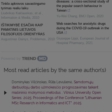
diseases: a cross-sectional study of
Tinklo apkrovos savastingumo
the popular search behaviour in
tyrimas realiu laiku
Taiwan
Liudvikas Kaklauskas, et al.
,
Yu-Wei Chang
,
BMJ Open
,
2020
Information & Media
,
2010
Web searches for anxiolytic drugs
IŠTIKIMYBĖ ESAČIAI KAIP
during the COVID-19 outbreak in the
PAMATINIS LIETUVOS
USA
FILOSOFIJOS ORIENTYRAS
Giuseppe Lippi
,
European Journal of
Augustinas Dainys
,
Problemos
,
2010
Hospital Pharmacy
,
2021
Powered by
Most read articles by the same author(s)
Dominykas Vilčinskas, Rūta Levulienė,
Samdomųjų
darbuotojų darbo užmokesčio prognozavimas taikant
mašininio mokymosi metodus
,
Vilnius University Open
Series: 2025: Proceedings of the Conference "Lithuanian
MSc Research in Informatics and ICT". 2025