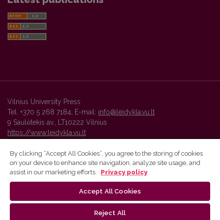
Vilnius University Press
Tel. +370 5 268 7184, E-mail:
info@leidykla.vu.lt
9 Saulėtekis av., LT10222 Vilnius
https://www.leidykla.vu.lt
By clicking “Accept All Cookies”, you agree to the storing of cookies
on your device to enhance site navigation, analyze site usage, and
Vilnius University Press platform and metadata are distributed by
assist in our marketing efforts.
Privacy policy
Creative Commons International License
.
Accept All Cookies
Reject All