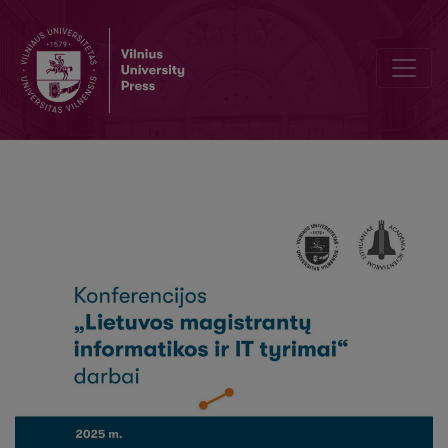
Vietinių turistų skaičiaus Lietuvos apgyvendinimo įstaigose prog