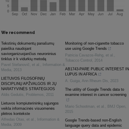
We recommend
Tekstinių dokumentų panašumų
Monitoring of non-cigarette tobacco
paieška naudojant
use using Google Trends
saviorganizuojančius neuroninius
Patricia Cavazos‐Rehg, et al.
,
tinklus ir k vidurkių metodą
Tobacco Control
,
2014
Pavel Stefanovič, et al.
,
Information &
AB1743-PARE PUBLIC INTEREST IN
Media
,
2013
LUPUS IN AFRICA
LIETUVOS FILOSOFINIŲ
A. Guiga
,
Ann Rheum Dis
,
2023
DISCIPLINŲ APŽVALGOS IR JŲ
NARATYVINĖS STRATEGIJOS
The utility of Google Trends data to
Aldis Gedutis
,
Problemos
,
2011
examine interest in cancer screening
Lietuvos kompiuterininkų sąjungos
Mario Schootman, et al.
,
BMJ Open
,
veikla informacinės visuomenės
2015
plėtros kontekste
Alfredas Otas, et al.
,
Information &
Google Trends-based non-English
Media
,
2009
language query data and epidemic