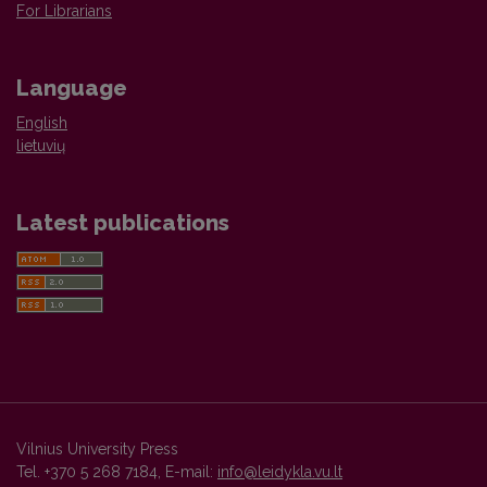
For Librarians
Language
English
lietuvių
Latest publications
Vilnius University Press
Tel. +370 5 268 7184, E-mail:
info@leidykla.vu.lt