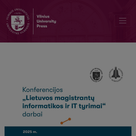
Debesų šalinimas iš ortografinių nuotraukų naudojant giliuosius gene