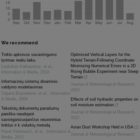
We recommend
Tinklo apkrovos savastingumo
Optimized Vertical Layers for the
tyrimas realiu laiku
Hybrid Terrain-Following Coordinate
Minimizing Numerical Errors in a 2D
Liudvikas Kaklauskas, et al.
,
Rising Bubble Experiment near Steep
Information & Media
,
2010
Terrain
Informacinių sistemų dinaminio
Journal of Meteorological Research
,
valdymo modeliavimas
2023
Tatjana Brazaitienė, et al.
,
Information
& Media
,
2009
Effects of soil hydraulic properties on
soil moisture estimation
Tekstinių dokumentų panašumų
Journal of Meteorological Research
,
paieška naudojant
2022
saviorganizuojančius neuroninius
tinklus ir k vidurkių metodą
Asian Dust Workshop Held in USA
Pavel Stefanovič, et al.
,
Information &
Journal of Meteorological Research
Media
,
2013