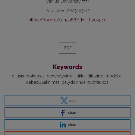
Vilnius University
Published 2025-05-12
https://doi.org/10.15388/LMITT.2025.10
PDF
Keywords
gilusis mokymas
generatyviniai tinklai
difuziniai modeliai
debesų šalinimas
palydovinės nuotraukos
post
share
share