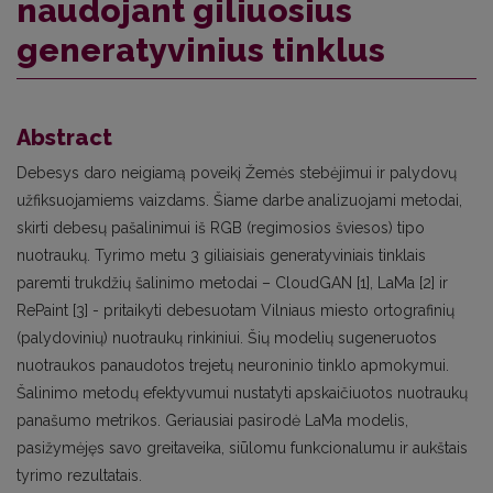
naudojant giliuosius
generatyvinius tinklus
Abstract
Debesys daro neigiamą poveikį Žemės stebėjimui ir palydovų
užfiksuojamiems vaizdams. Šiame darbe analizuojami metodai,
skirti debesų pašalinimui iš RGB (regimosios šviesos) tipo
nuotraukų. Tyrimo metu 3 giliaisiais generatyviniais tinklais
paremti trukdžių šalinimo metodai – CloudGAN [1], LaMa [2] ir
RePaint [3] - pritaikyti debesuotam Vilniaus miesto ortografinių
(palydovinių) nuotraukų rinkiniui. Šių modelių sugeneruotos
nuotraukos panaudotos trejetų neuroninio tinklo apmokymui.
Šalinimo metodų efektyvumui nustatyti apskaičiuotos nuotraukų
panašumo metrikos. Geriausiai pasirodė LaMa modelis,
pasižymėjęs savo greitaveika, siūlomu funkcionalumu ir aukštais
tyrimo rezultatais.