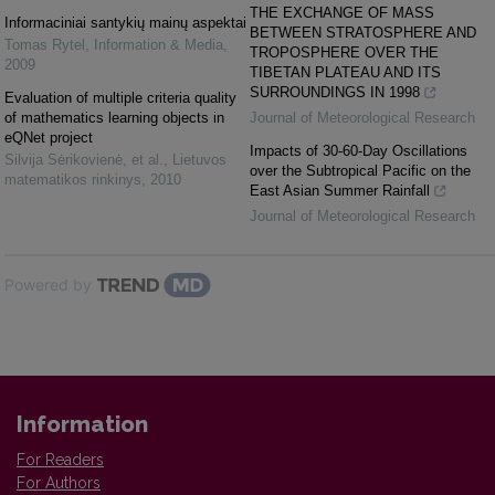
THE EXCHANGE OF MASS
Informaciniai santykių mainų aspektai
BETWEEN STRATOSPHERE AND
Tomas Rytel
,
Information & Media
,
TROPOSPHERE OVER THE
2009
TIBETAN PLATEAU AND ITS
SURROUNDINGS IN 1998
Evaluation of multiple criteria quality
of mathematics learning objects in
Journal of Meteorological Research
eQNet project
Impacts of 30-60-Day Oscillations
Silvija Sėrikovienė, et al.
,
Lietuvos
over the Subtropical Pacific on the
matematikos rinkinys
,
2010
East Asian Summer Rainfall
Journal of Meteorological Research
Powered by
Information
For Readers
For Authors