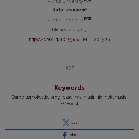
Vilnius University
Rūta Levulienė
Vilnius University
Published 2025-05-12
https://doi.org/10.15388/LMITT.2025.28
PDF
Keywords
Darbo užmokestis
prognozavimas
mašininis mokymasis
XGBoost
post
share