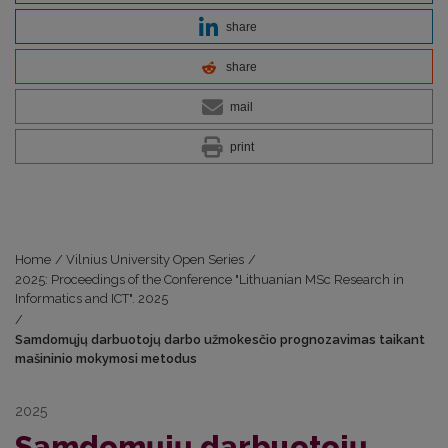
share
share
mail
print
Home
/
Vilnius University Open Series
/
2025: Proceedings of the Conference "Lithuanian MSc Research in
Informatics and ICT". 2025
/
Samdomųjų darbuotojų darbo užmokesčio prognozavimas taikant
mašininio mokymosi metodus
2025
Samdomųjų darbuotojų