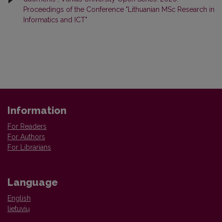
Proceedings of the Conference "Lithuanian MSc Research in
Informatics and ICT"
Information
For Readers
For Authors
For Librarians
Language
English
lietuvių