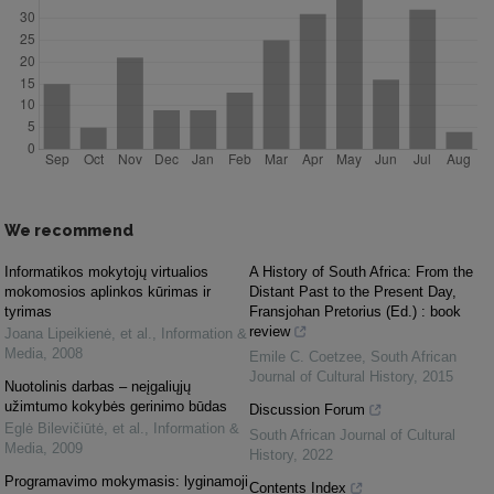
We recommend
Informatikos mokytojų virtualios
A History of South Africa: From the
mokomosios aplinkos kūrimas ir
Distant Past to the Present Day,
tyrimas
Fransjohan Pretorius (Ed.) : book
review
Joana Lipeikienė, et al.
,
Information &
Media
,
2008
Emile C. Coetzee
,
South African
Journal of Cultural History
,
2015
Nuotolinis darbas – neįgaliųjų
užimtumo kokybės gerinimo būdas
Discussion Forum
Eglė Bilevičiūtė, et al.
,
Information &
South African Journal of Cultural
Media
,
2009
History
,
2022
Programavimo mokymasis: lyginamoji
Contents Index