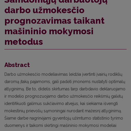
darbo užmokesčio
prognozavimas taikant
mašininio mokymosi
metodus
Abstract
Darbo užmokesčio modeliavimas leidžia įvertinti įvairių rodiklių
daromą įtaką pajamoms, gali padėti įmonėms nustatyti optimalų
atlyginimą. Be to, didelis skirtumas tarp darbdavio deklaruojamo
ir modelio prognozuojamo darbo užmokesčio reikšmių galėtų
identifikuoti galimus sukčiavimo atvejus, kai siekiama išvengti
mokestinių prievolių sąmoningai nurodant mažesnį atlyginimą.
Šiame darbe nagrinėjami gyventojų užimtumo statistinio tyrimo
duomenys ir taikomi skirtingi mašininio mokymosi modeliai