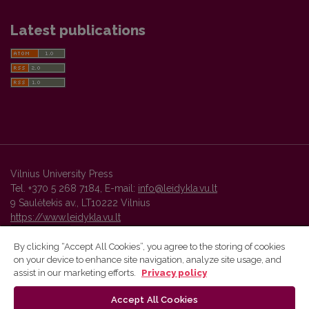
Latest publications
Vilnius University Press
Tel. +370 5 268 7184, E-mail:
info@leidykla.vu.lt
9 Saulėtekis av., LT10222 Vilnius
https://www.leidykla.vu.lt
By clicking “Accept All Cookies”, you agree to the storing of cookies
on your device to enhance site navigation, analyze site usage, and
Vilnius University Press platform and metadata are distributed by
assist in our marketing efforts.
Privacy policy
Creative Commons International License
.
Accept All Cookies