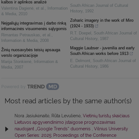
kalbos ir aplinkos analizė
South African Journal of Cultural
Valentina Dagienė, et al.
,
Information
History
,
1992
& Media
,
2010
Zoharic imagery in the work of Miro
Neįgaliųjų integravimas į darbo rinką
(1924 - 1933)
informacinės visuomenės sąlygomis
R.T. Doepel
,
South African Journal of
Rimantas Petrauskas, et al.
,
Cultural History
,
1987
Information & Media
,
2008
Maggie Laubser - juvenilia and early
Žinių nuosavybės teisių apsauga
South African works before 1913
verslo organizacijoje
E. Delmont
,
South African Journal of
Marija Stonkienė
,
Information &
Cultural History
,
1986
Media
,
2007
Powered by
Most read articles by the same author(s)
Nora Jasiukėnaitė, Rūta Levulienė,
Vietinių turistų skaičiaus
Lietuvos apgyvendinimo įstaigose prognozavimas
naudojant „Google Trends“ duomenis
,
Vilnius University
Open Series: 2025: Proceedings of the Conference