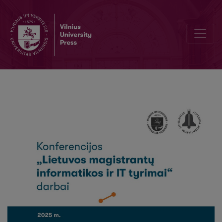
Samdomųjų darbuotojų darbo užmokesčio prognozavimas taikant