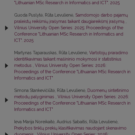
"Lithuanian MSc Research in Informatics and ICT". 2025
Guoda Puslytė, Rūta Levulienė,
Samdomojo darbo pajamų
praleistų reikšmių įrašymas taikant daugiareikšmį įrašymą
,
Vilnius University Open Series: 2025: Proceedings of the
Conference "Lithuanian MSc Research in Informatics and
ICT". 2025
Martynas Taparauskas, Rūta Levulienė,
Vartotojų praradimo
identifikavimas taikant mašininio mokymosi ir statistinius
metodus
,
Vilnius University Open Series: 2026:
Proceedings of the Conference "Lithuanian MSc Research in
Informatics and ICT"
Simona Stankevičiūtė, Rūta Levulienė,
Duomenų sintetinimo
metodų palyginimas
,
Vilnius University Open Series: 2026:
Proceedings of the Conference "Lithuanian MSc Research in
Informatics and ICT"
Ieva Marija Noreikaitė, Audrius Sabaitis, Rūta Levulienė,
Prekybos tinklų prekių klasifikavimas naudojant skenavimo
duomenis
,
Vilnius University Open Series: 2026: