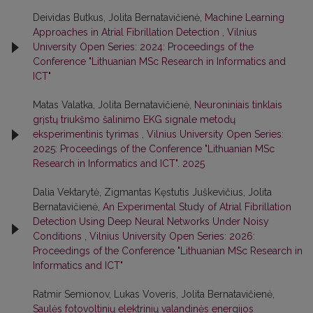
Deividas Butkus, Jolita Bernatavičienė,
Machine Learning
Approaches in Atrial Fibrillation Detection
,
Vilnius
University Open Series: 2024: Proceedings of the
Conference "Lithuanian MSc Research in Informatics and
ICT"
Matas Valatka, Jolita Bernatavičienė,
Neuroniniais tinklais
grįstų triukšmo šalinimo EKG signale metodų
eksperimentinis tyrimas
,
Vilnius University Open Series:
2025: Proceedings of the Conference "Lithuanian MSc
Research in Informatics and ICT". 2025
Dalia Vektarytė, Zigmantas Kęstutis Juškevičius, Jolita
Bernatavičienė,
An Experimental Study of Atrial Fibrillation
Detection Using Deep Neural Networks Under Noisy
Conditions
,
Vilnius University Open Series: 2026:
Proceedings of the Conference "Lithuanian MSc Research in
Informatics and ICT"
Ratmir Semionov, Lukas Voveris, Jolita Bernatavičienė,
Saulės fotovoltinių elektrinių valandinės energijos