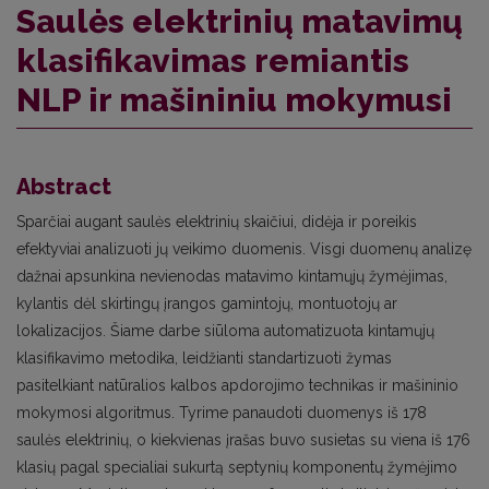
Saulės elektrinių matavimų
klasifikavimas remiantis
NLP ir mašininiu mokymusi
Abstract
Sparčiai augant saulės elektrinių skaičiui, didėja ir poreikis
efektyviai analizuoti jų veikimo duomenis. Visgi duomenų analizę
dažnai apsunkina nevienodas matavimo kintamųjų žymėjimas,
kylantis dėl skirtingų įrangos gamintojų, montuotojų ar
lokalizacijos. Šiame darbe siūloma automatizuota kintamųjų
klasifikavimo metodika, leidžianti standartizuoti žymas
pasitelkiant natūralios kalbos apdorojimo technikas ir mašininio
mokymosi algoritmus. Tyrime panaudoti duomenys iš 178
saulės elektrinių, o kiekvienas įrašas buvo susietas su viena iš 176
klasių pagal specialiai sukurtą septynių komponentų žymėjimo