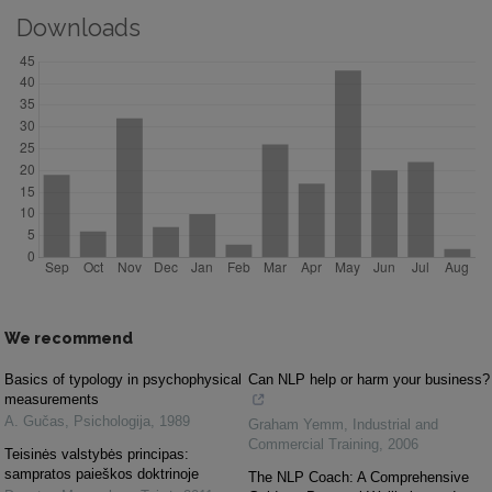
Downloads
We recommend
Basics of typology in psychophysical
Can NLP help or harm your business?
measurements
A. Gučas
,
Psichologija
,
1989
Graham Yemm
,
Industrial and
Commercial Training
,
2006
Teisinės valstybės principas:
sampratos paieškos doktrinoje
The NLP Coach: A Comprehensive