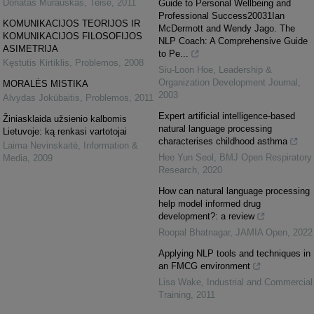
Donatas Murauskas
,
Teisė
,
2011
Guide to Personal Wellbeing and
Professional Success20031Ian
KOMUNIKACIJOS TEORIJOS IR
McDermott and Wendy Jago. The
KOMUNIKACIJOS FILOSOFIJOS
NLP Coach: A Comprehensive Guide
ASIMETRIJA
to Pe...
Kęstutis Kirtiklis
,
Problemos
,
2008
Siu‐Loon Hoe
,
Leadership &
Organization Development Journal
,
MORALĖS MISTIKA
2003
Alvydas Jokūbaitis
,
Problemos
,
2011
Expert artificial intelligence-based
Žiniasklaida užsienio kalbomis
natural language processing
Lietuvoje: ką renkasi vartotojai
characterises childhood asthma
Laima Nevinskaitė
,
Information &
Hee Yun Seol
,
BMJ Open Respiratory
Media
,
2009
Research
,
2020
How can natural language processing
help model informed drug
development?: a review
Roopal Bhatnagar
,
JAMIA Open
,
2022
Applying NLP tools and techniques in
an FMCG environment
Lisa Wake
,
Industrial and Commercial
Training
,
2011