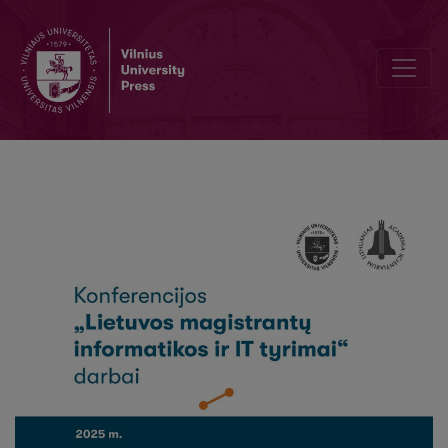
Saulės elektrinių matavimų klasifikavimas remiantis NLP ir mašinin