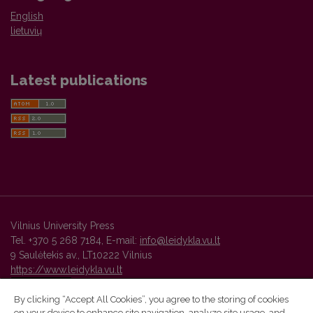
English
lietuvių
Latest publications
Vilnius University Press
Tel. +370 5 268 7184, E-mail:
info@leidykla.vu.lt
9 Saulėtekis av., LT10222 Vilnius
https://www.leidykla.vu.lt
By clicking “Accept All Cookies”, you agree to the storing of cookies
on your device to enhance site navigation, analyze site usage, and