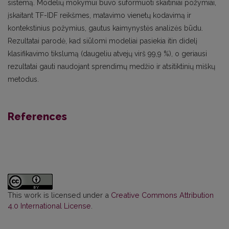
sistemą. Modelių mokymui buvo suformuoti skaitiniai požymiai,
įskaitant TF-IDF reikšmes, matavimo vienetų kodavimą ir
kontekstinius požymius, gautus kaimynystės analizės būdu.
Rezultatai parodė, kad siūlomi modeliai pasiekia itin didelį
klasifikavimo tikslumą (daugeliu atvejų virš 99,9 %), o geriausi
rezultatai gauti naudojant sprendimų medžio ir atsitiktinių miškų
metodus.
References
This work is licensed under a
Creative Commons Attribution
4.0 International License
.