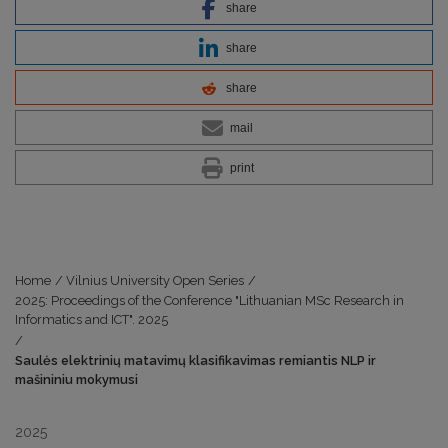
share
share
share
mail
print
Home
/
Vilnius University Open Series
/
2025: Proceedings of the Conference "Lithuanian MSc Research in
Informatics and ICT". 2025
/
Saulės elektrinių matavimų klasifikavimas remiantis NLP ir
mašininiu mokymusi
2025