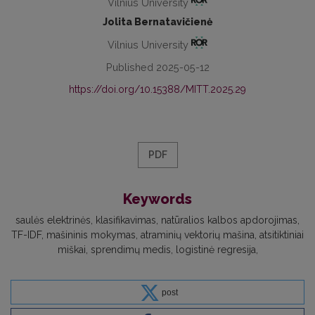
Vilnius University
Jolita Bernatavičienė
Vilnius University
Published 2025-05-12
https://doi.org/10.15388/MITT.2025.29
PDF
Keywords
saulės elektrinės
klasifikavimas
natūralios kalbos apdorojimas
TF-IDF
mašininis mokymas
atraminių vektorių mašina
atsitiktiniai
miškai
sprendimų medis
logistinė regresija
post