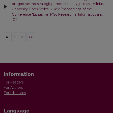
prognozavimo strategijų ir modelių palyginimas
,
Vilnius
University Open Series: 2026: Proceedings of the
Conference "Lithuanian MSc Research in Informatics and
ICT"
1
2
>
>>
Information
For Readers
For Authors
For Librarians
Language