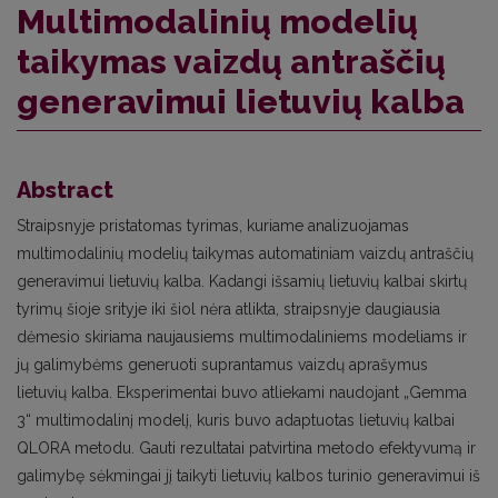
Multimodalinių modelių
taikymas vaizdų antraščių
generavimui lietuvių kalba
Abstract
Straipsnyje pristatomas tyrimas, kuriame analizuojamas
multimodalinių modelių taikymas automatiniam vaizdų antraščių
generavimui lietuvių kalba. Kadangi išsamių lietuvių kalbai skirtų
tyrimų šioje srityje iki šiol nėra atlikta, straipsnyje daugiausia
dėmesio skiriama naujausiems multimodaliniems modeliams ir
jų galimybėms generuoti suprantamus vaizdų aprašymus
lietuvių kalba. Eksperimentai buvo atliekami naudojant „Gemma
3“ multimodalinį modelį, kuris buvo adaptuotas lietuvių kalbai
QLORA metodu. Gauti rezultatai patvirtina metodo efektyvumą ir
galimybę sėkmingai jį taikyti lietuvių kalbos turinio generavimui iš