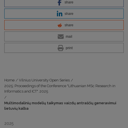
share
share
share
mail
print
Home
/
Vilnius University Open Series
/
2025: Proceedings of the Conference "Lithuanian MSc Research in
Informatics and ICT". 2025
/
Multimodalinių modelių taikymas vaizdų antraščių generavimui
lietuvių kalba
2025