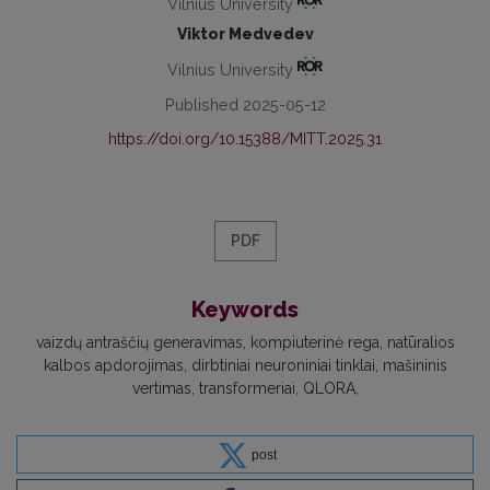
Vilnius University
Viktor Medvedev
Vilnius University
Published 2025-05-12
https://doi.org/10.15388/MITT.2025.31
PDF
Keywords
vaizdų antraščių generavimas
kompiuterinė rega
natūralios
kalbos apdorojimas
dirbtiniai neuroniniai tinklai
mašininis
vertimas
transformeriai
QLORA
post