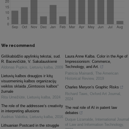
We recommend
Griškabūdžio apylinkių tekstai, sud.
Laura Anne Kalba. Color in the Age of
R. Bacevičiūtė, V. Sakalauskienė
Impressionism: Commerce,
Technology, and Art.
Aldonas Pupkis
,
Lietuvių kalba
,
2009
Patricia Mainardi
,
The American
Lietuvių kalbos draugijos ir kitų
Historical Review
,
2019
visuomeninių kalbos organizacijų
veiklos sklaida „Gimtosios kalbos“
Charles Meryon’s Graphic Risks
žurnale
Richard Taws
,
Oxford Art Journal
,
Rita Urnėžiūtė
,
Lietuvių kalba
,
2024
2024
The role of the addressee’s creativity
The real role of AI in patent law
in interpreting allusions
debates
Audrius Valotka
,
Lietuvių kalba
,
2016
Duque Lizarralde
,
International Journal
of Law and Information Technology
,
Lithuanian Postcard in the struggle