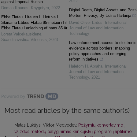
2022
against Imperial Russia
Domas Kaunas
,
Knygotyra
,
2022
Digital Death, Digital Assets and Post-
Mortem Privacy, By Edina Harbinja
Ebbe Flatau. Litauen I. Lietuva I.
Skiriama Ebbes Flatau 85-mečiui /Til
David Oliver Erdos
,
International
Ebbe Flatau i anledning af hans 85 år
Journal of Law and Information
Technology
Loreta Vaicekauskienė
,
Scandinavistica Vilnensis
,
2023
Law enforcement access to electronic
evidence across borders: mapping
policy approaches and emerging
reform initiatives
Halefom H. Abraha
,
International
Journal of Law and Information
Technology
,
2021
Powered by
Most read articles by the same author(s)
Matas Lukšys, Viktor Medvedev,
Požymių konvertavimo į
vaizdus metodų palyginimas kenkėjiškų programų aptikimo