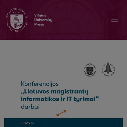
Multimodalinių modelių taikymas vaizdų antraščių generavimui lietu