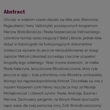
Abstract
Chociaż w ostatnim czasie ukazało się kilka prac (Raimondy
Ragauskienė i Ireny Valikonytė), poświęconych biogramom
Marcina Wołodkowicza i Pawła Kasparowicza Ostrowickiego,
członków komisji opracowującej II Statut Litewski, jednak kilka
dotąd w historiografii nie funkcjonujących dokumentów
(zwłaszcza wpisane do jeszcze nieopublikowanej 40 księgi
zapisów Metryki Litewskiej) pozwalają znacznie uzupełnić
biografię tego ostatniego. Teraz można stwierdzić, że matka
Pawła Katarzyna Januszkówna Bitowtowiczówna, która żyła
jeszcze w 1559 r., była potomkinią rodu Bitowtów, protoplastą
którego był najprawdopodobniej Kintowt. Doczekała się ona z
mężem Kasparem córki Hanny (wyszła za mąż za Macieja
Michajłowicza) i czterech synów: Pawła, Andrzeja, Erazma i
Marcina. Zachowany pergamin, na którym Paweł sporządził
zapis wiana dla swej pierwszej żony Zofii Wołodkowiczówny,