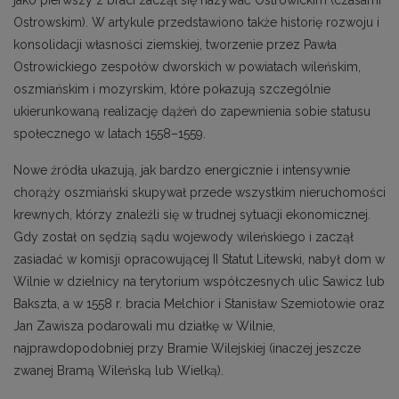
Ostrowskim). W artykule przedstawiono także historię rozwoju i
konsolidacji własności ziemskiej, tworzenie przez Pawła
Ostrowickiego zespołów dworskich w powiatach wileńskim,
oszmiańskim i mozyrskim, które pokazują szczególnie
ukierunkowaną realizację dążeń do zapewnienia sobie statusu
społecznego w latach 1558–1559.
Nowe źródła ukazują, jak bardzo energicznie i intensywnie
chorąży oszmiański skupywał przede wszystkim nieruchomości
krewnych, którzy znaleźli się w trudnej sytuacji ekonomicznej.
Gdy został on sędzią sądu wojewody wileńskiego i zaczął
zasiadać w komisji opracowującej II Statut Litewski, nabył dom w
Wilnie w dzielnicy na terytorium współczesnych ulic Sawicz lub
Bakszta, a w 1558 r. bracia Melchior i Stanisław Szemiotowie oraz
Jan Zawisza podarowali mu działkę w Wilnie,
najprawdopodobniej przy Bramie Wilejskiej (inaczej jeszcze
zwanej Bramą Wileńską lub Wielką).