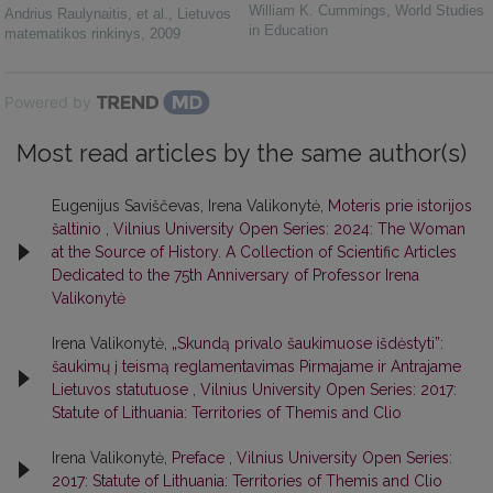
William K. Cummings
,
World Studies
Andrius Raulynaitis, et al.
,
Lietuvos
in Education
matematikos rinkinys
,
2009
Powered by
Most read articles by the same author(s)
Eugenijus Saviščevas, Irena Valikonytė,
Moteris prie istorijos
šaltinio
,
Vilnius University Open Series: 2024: The Woman
at the Source of History. A Collection of Scientific Articles
Dedicated to the 75th Anniversary of Professor Irena
Valikonytė
Irena Valikonytė,
„Skundą privalo šaukimuose išdėstyti”:
šaukimų į teismą reglamentavimas Pirmajame ir Antrajame
Lietuvos statutuose
,
Vilnius University Open Series: 2017:
Statute of Lithuania: Territories of Themis and Clio
Irena Valikonytė,
Preface
,
Vilnius University Open Series:
2017: Statute of Lithuania: Territories of Themis and Clio