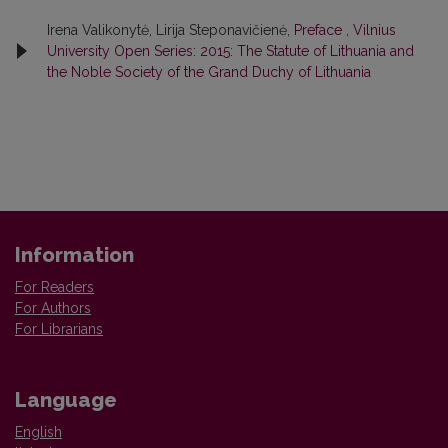
Irena Valikonytė, Lirija Steponavičienė,
Preface
,
Vilnius
University Open Series: 2015: The Statute of Lithuania and
the Noble Society of the Grand Duchy of Lithuania
Information
For Readers
For Authors
For Librarians
Language
English