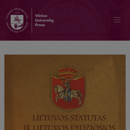
Paweł Kasparowicz Ostrowicki (Bitowtowicz): cechy biografii