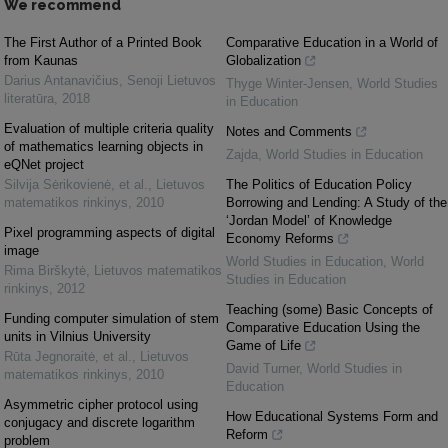
We recommend
The First Author of a Printed Book
Comparative Education in a World of
from Kaunas
Globalization
Darius Antanavičius
,
Senoji Lietuvos
Thyge Winter-Jensen
,
World Studies
literatūra
,
2018
in Education
Evaluation of multiple criteria quality
Notes and Comments
of mathematics learning objects in
Zajda
,
World Studies in Education
eQNet project
Silvija Sėrikovienė, et al.
,
Lietuvos
The Politics of Education Policy
matematikos rinkinys
,
2010
Borrowing and Lending: A Study of the
‘Jordan Model’ of Knowledge
Pixel programming aspects of digital
Economy Reforms
image
World Studies in Education
,
World
Rima Birškytė
,
Lietuvos matematikos
Studies in Education
rinkinys
,
2012
Teaching (some) Basic Concepts of
Funding computer simulation of stem
Comparative Education Using the
units in Vilnius University
Game of Life
Rūta Jegnoraitė, et al.
,
Lietuvos
David Turner
,
World Studies in
matematikos rinkinys
,
2010
Education
Asymmetric cipher protocol using
How Educational Systems Form and
conjugacy and discrete logarithm
Reform
problem