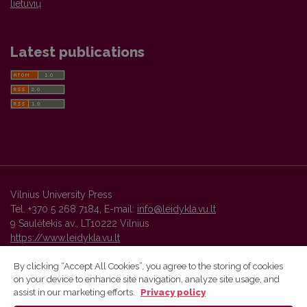
lietuvių
Latest publications
Vilnius University Press
Tel. +370 5 268 7184, E-mail:
info@leidykla.vu.lt
9 Saulėtekis av., LT10222 Vilnius
https://www.leidykla.vu.lt
By clicking “Accept All Cookies”, you agree to the storing of cookies
on your device to enhance site navigation, analyze site usage, and
Vilnius University Press platform and metadata are distributed by
assist in our marketing efforts.
Privacy policy
Creative Commons International License
.