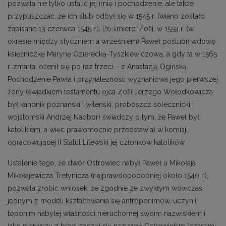
pozwala nie tylko ustalić jej imię i pochodzenie, ale także
przypuszczać, że ich ślub odbył się w 1545 r. (wiano zostało
zapisane 13 czerwca 1545 r.). Po śmierci Zofii, w 1559 r. (w
okresie między styczniem a wrześniem) Paweł poślubił wdowę
księżniczkę Marynę Ozierecką-Tyszkiewiczową, a gdy ta w 1565
r. zmarła, ożenił się po raz trzeci – z Anastazją Ogińską.
Pochodzenie Pawła i przynależność wyznaniowa jego pierwszej
żony (świadkiem testamentu ojca Zofii Jerzego Wołodkowicza
był kanonik poznański i wileński, proboszcz solecznicki i
wojstomski Andrzej Nadbor) świadczy o tym, że Paweł był
katolikiem, a więc prawomocnie przedstawiał w komisji
opracowującej II Statut Litewski jej członków katolików.
Ustalenie tego, że dwór Ostrowiec nabył Paweł u Mikołaja
Mikołajewicza Tretynicza (najprawdopodobniej około 1540 r.),
pozwala zrobić wniosek, że zgodnie ze zwykłym wówczas
jednym z modeli kształtowania się antroponimów, uczynił
toponim nabytej własności nieruchomej swoim nazwiskiem i
jako pierwszy z braci zaczął się nazywać Ostrowickim (czasami