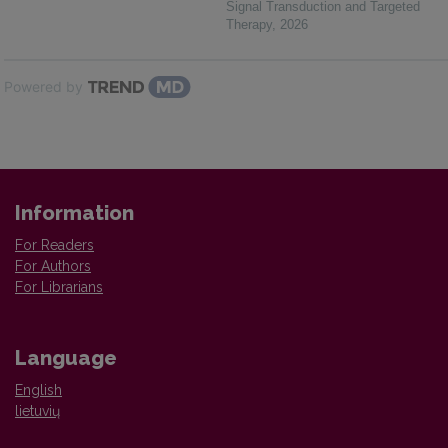
Signal Transduction and Targeted
Therapy
,
2026
Powered by
Information
For Readers
For Authors
For Librarians
Language
English
lietuvių