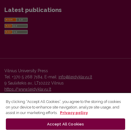
Latest publications
Vilnius University Press
Tel. +370 5 268 7184, E-mail:
info@leidykla.vu.lt
9 Saulėtekis av., LT10222 Vilnius
https://www.leidykla.vu.lt
By clicking “Accept All Cookies”, you agree to the storing of cookies
on your device to enhance site navigation, analyze site usage, and
Vilnius University Press platform and metadata are distributed by
assist in our marketing efforts.
Privacy policy
Creative Commons International License
.
Accept All Cookies