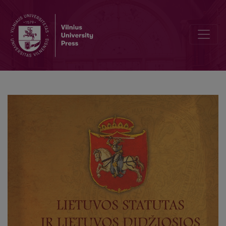
III Statut a próby kodyfikacji prawa koronnego za panowania Zygmun