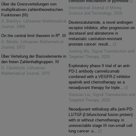
corrosion mechanism of pyrrhotite
Über die Grenzverteilungen von
International Journal of Mining
multiplikativen zahlentheoretischen
Science and Technology
,
2026
Funktionen (III)
A. Bakštys
,
Lithuanian Mathematical
Deutenzalutamide, a novel androgen
Journal
,
1968
receptor inhibitor, after progression on
docetaxel and abiraterone in
k
On the central limit theorem in R
. III
metastatic castration-resistant
A. Bikelis
,
Lithuanian Mathematical
prostate cancer: result...
Journal
,
1972
Junlong Wu
,
Signal Transduction and
Über Verteilung der Basiselemente in
Targeted Therapy
,
2026
den freien Zahlenhalbgruppen. III
Exploratory phase II trial of an anti-
D. Cibulskytė
,
Lithuanian
PD-1 antibody camrelizumab
Mathematical Journal
,
1970
combined with a VEGFR-2 inhibitor
apatinib and chemotherapy as a
neoadjuvant therapy for triple...
Xiaoxiao Liu
,
Signal Transduction and
Targeted Therapy
,
2025
Neoadjuvant retlirafusp alfa (anti-PD-
L1/TGF-β bifunctional fusion protein)
with or without chemotherapy in
unresectable stage III non-small cell
lung cancer: u...