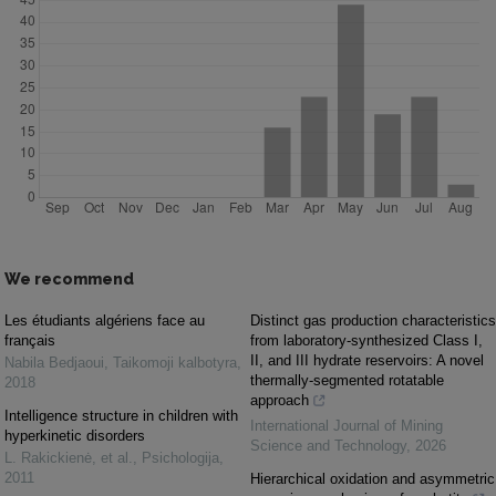
We recommend
Les étudiants algériens face au
Distinct gas production characteristics
français
from laboratory-synthesized Class I,
II, and III hydrate reservoirs: A novel
Nabila Bedjaoui
,
Taikomoji kalbotyra
,
thermally-segmented rotatable
2018
approach
Intelligence structure in children with
International Journal of Mining
hyperkinetic disorders
Science and Technology
,
2026
L. Rakickienė, et al.
,
Psichologija
,
2011
Hierarchical oxidation and asymmetric