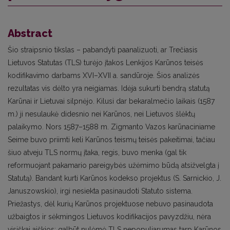
Abstract
Šio straipsnio tikslas – pabandyti paanalizuoti, ar Trečiasis
Lietuvos Statutas (TLS) turėjo įtakos Lenkijos Karūnos teisės
kodifikavimo darbams XVI–XVII a. sandūroje. Šios analizės
rezultatas vis dėlto yra neigiamas. Idėja sukurti bendrą statutą
Karūnai ir Lietuvai silpnėjo. Kilusi dar bekaralmečio laikais (1587
m.) ji nesulaukė didesnio nei Karūnos, nei Lietuvos šlėktų
palaikymo. Nors 1587–1588 m. Zigmanto Vazos karūnaciniame
Seime buvo priimti keli Karūnos teismų teisės pakeitimai, tačiau
šiuo atveju TLS normų įtaka, regis, buvo menka (gal tik
reformuojant pakamario pareigybės užėmimo būdą atsižvelgta į
Statutą). Bandant kurti Karūnos kodekso projektus (S. Sarnickio, J.
Januszowskio), irgi nesiekta pasinaudoti Statuto sistema.
Priežastys, dėl kurių Karūnos projektuose nebuvo pasinaudota
užbaigtos ir sėkmingos Lietuvos kodifikacijos pavyzdžiu, nėra
visiškai aiškios: galbūt nulėmė TLS nepopuliarumas tarp Karūnos